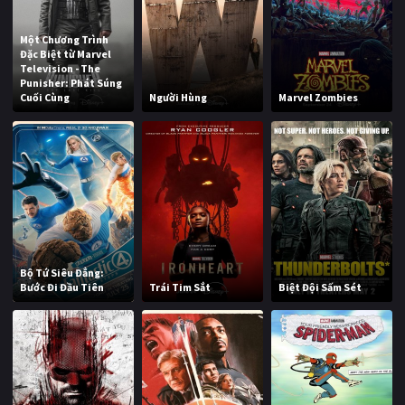
Một Chương Trình
Đặc Biệt từ Marvel
Television - The
Punisher: Phát Súng
Cuối Cùng
Người Hùng
Marvel Zombies
Bộ Tứ Siêu Đẳng:
Bước Đi Đầu Tiên
Trái Tim Sắt
Biệt Đội Sấm Sét