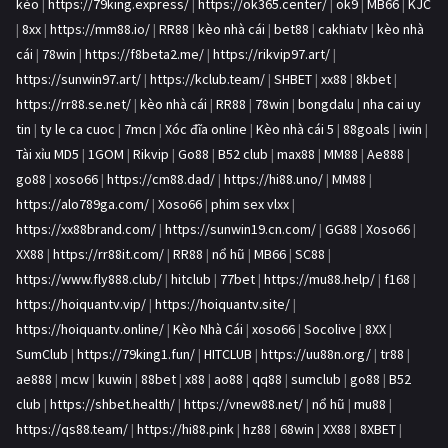
kèo
|
https://79king.express/
|
https://ok365.center/
|
ok9
|
MB66
|
KJC
|
8xx
|
https://mm88.io/
|
RR88
|
kèo nhà cái
|
bet88
|
cakhiatv
|
kèo nhà
cái
|
78win
|
https://f8beta2.me/
|
https://rikvip97.art/
|
https://sunwin97.art/
|
https://kclub.team/
|
SHBET
|
xx88
|
8kbet
|
https://rr88.se.net/
|
kèo nhà cái
|
RR88
|
78win
|
bongdalu
|
nha cai uy
tin
|
ty le ca cuoc
|
7mcn
|
Xóc đĩa online
|
Kèo nhà cái 5
|
88goals
|
iwin
|
Tài xỉu MD5
|
1GOM
|
Rikvip
|
Go88
|
B52 club
|
max88
|
MM88
|
Ae888
|
go88
|
xoso66
|
https://cm88.dad/
|
https://hi88.uno/
|
MM88
|
https://alo789ga.com/
|
Xoso66
|
phim sex vlxx
|
https://xx88brand.com/
|
https://sunwin19.cn.com/
|
GG88
|
Xoso66
|
XX88
|
https://rr88it.com/
|
RR88
|
nổ hũ
|
MB66
|
SC88
|
https://www.fly888.club/
|
hitclub
|
77bet
|
https://mu88.help/
|
f168
|
https://hoiquantv.vip/
|
https://hoiquantv.site/
|
https://hoiquantv.online/
|
Kèo Nhà Cái
|
xoso66
|
Socolive
|
8XX
|
SumClub
|
https://79king1.fun/
|
HITCLUB
|
https://uu88n.org/
|
tr88
|
ae888
|
mcw
|
kuwin
|
88bet
|
x88
|
ao88
|
qq88
|
sumclub
|
go88
|
B52
club
|
https://shbet.health/
|
https://vnew88.net/
|
nổ hũ
|
mu88
|
https://qs88.team/
|
https://hi88.pink
|
hz88
|
68win
|
XX88
|
8XBET
|