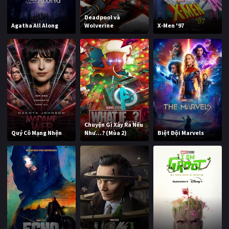
Deadpool và
Agatha All Along
Wolverine
X-Men '97
Chuyện Gì Xảy Ra Nếu
Quý Cô Mạng Nhện
Như...? (Mùa 2)
Biệt Đội Marvels