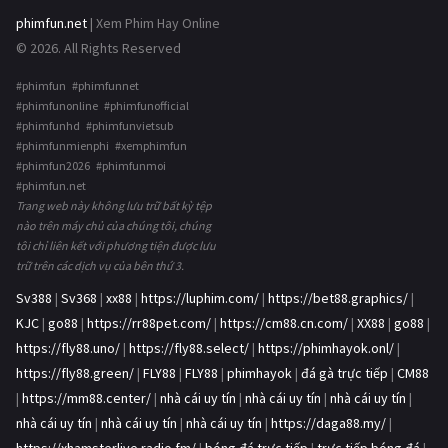
phimfun.net
| Xem Phim Hay Online
© 2026. All Rights Reserved
#phimfun #phimfunnet
#phimfunonline #phimfunofficial
#phimfunhd #phimfunvietsub
#phimfunmienphi #xemphimfun
#phimfun2026 #phimfunmoi
#phimfun.net
Trang web này không lưu trữ bất kỳ tệp
nào trên máy chủ của chúng tôi, chúng
tôi chỉ liên kết với phương tiện được lưu
trữ trên các dịch vụ của bên thứ 3.
Sv388
|
Sv368
|
xx88
|
https://luphim.com/
|
https://bet88.graphics/
|
KJC
|
go88
|
https://rr88pet.com/
|
https://cm88.cn.com/
|
XX88
|
go88
|
https://fly88.uno/
|
https://fly88.select/
|
https://phimhayok.onl/
|
https://fly88.green/
|
FLY88
|
FLY88
|
phimhayok
|
đá gà trực tiếp
|
CM88
|
https://mm88.center/
|
nhà cái uy tín
|
nhà cái uy tín
|
nhà cái uy tín
|
nhà cái uy tín
|
nhà cái uy tín
|
nhà cái uy tín
|
https://daga88.my/
|