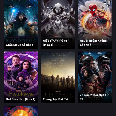
Hiệp Sĩ Ánh Trăng
Người Nhện: Không
Giáo Sư Ma Cà Rồng
(Mùa 1)
Còn Nhà
Venom 2: Đối Mặt Tử
Mắt Diều Hâu (Mùa 1)
Chủng Tộc Bất Tử
Thù