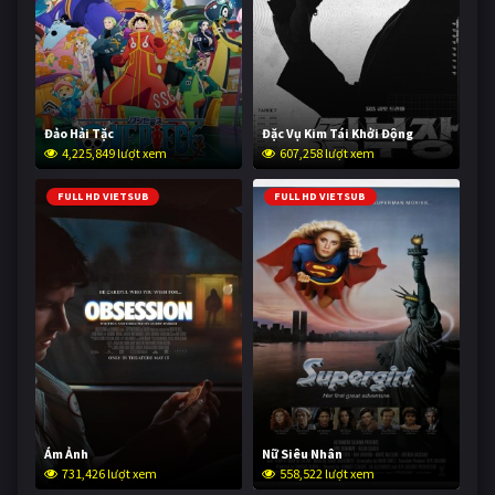
Đảo Hải Tặc
Đặc Vụ Kim Tái Khởi Động
4,225,849 lượt xem
607,258 lượt xem
FULL HD VIETSUB
FULL HD VIETSUB
Ám Ảnh
Nữ Siêu Nhân
731,426 lượt xem
558,522 lượt xem