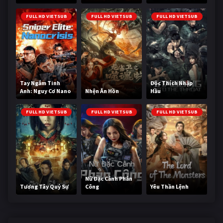
Cùng
FULL HD VIETSUB
FULL HD VIETSUB
FULL HD VIETSUB
Tay Ngắm Tinh
Độc Thích Nhập
Anh: Nguy Cơ Nano
Nhện Ăn Hồn
Hầu
FULL HD VIETSUB
FULL HD VIETSUB
FULL HD VIETSUB
Nữ Đặc Cảnh Phản
Tương Tây Quỷ Sự
Công
Yêu Thần Lệnh