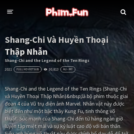
THỂ LOẠI
Shang-Chi Và Huyền Thoại
Thần thoại - Cổ trang
Hành động
Thập Nhẫn
Tâm lý
Chiến tranh
Shang-Chi and the Legend of the Ten Rings
2021
30,813
FULL HD VIETSUB
ÂU - MỸ
Võ thuật - Kiếm hiệp
Nhạc kịch
Kinh dị
Tội phạm - Hình sự
Shang-Chi and the Legend of the Ten Rings (Shang-Chi
và Huyền Thoại Thập Nhẫn)&nbsp;là bộ phim thuộc giai
Phiêu lưu
Hài hước
đoạn 4 của Vũ trụ điện ảnh Marvel. Nhân vật này được
Viễn tưởng
Khoa học - Tài liệu
biết đến như một bậc thầy Kung Fu, tinh thông võ
thuật. Sức mạnh của Shang-Chi đến từ hàng ngàn giờ
Hoạt hình
Thể thao
luyện tập miệt mài và sự kỷ luật cao độ với bản thân.
Tình cảm - Lãng mạn
Kỳ ảo
Siêu anh hùng võ thuật này được chính bố dạy dỗ để trở