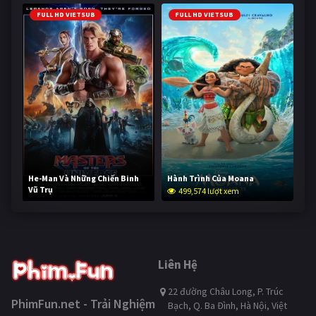
FULL HD VIETSUB
FULL HD VIETSUB
He-Man Và Những Chiến Binh
Hành Trình Của Moana
Vũ Trụ
499,574 lượt xem
249,009 lượt xem
Liên Hệ
22 đường Châu Long, P. Trúc
PhimFun.net - Trải Nghiệm
Bạch, Q. Ba Đình, Hà Nội, Việt