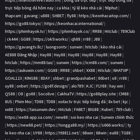
https://xhamsterlive.radio.fm/
|
bóng đá trực tiếp
|
trực tiếp bóng đá
|
trực tiếp bóng đá hôm nay
|
ca khia
|
tỷ lệ kèo nhà cái
|
90phut
|
thapcam
|
gavang
|
u888
|
SHBET
|
fly88
|
https://keonhacaitop.com/
|
https://go88.tokyo/
|
https://keonhacai.international/
|
https://phimhayok.tv/
|
https://phimhayok.co/
|
RR88
|
Hitclub
|
789Club
|
ck444
|
GG88
|
https://ok9.works/
|
qh88
|
rr88
|
J88
|
https://gavangtv.llc/
|
luongsontv
|
sunwin
|
hitclub
|
kèo nhà cái
|
AE888 Đăng Nhập
|
Hay88
|
Hay88
|
Hay88
|
Hay88
|
Hay88
|
Hay88
|
hitclub
|
https://mm88.tax/
|
sunwin
|
https://icm88.com/
|
sunwin
|
https://aukuwin.com/
|
GG88
|
RR88
|
shbet
|
XX88
|
Hitclub
|
NHATVIP
|
GOAL123
|
KING88
|
8DAY
|
shbet
|
grandpashabet
|
86bet
|
o8
|
rr88
|
uy88
|
onbet
|
https://go8f.design/
|
alo789
|
KJC
|
FLY88
|
hay.win
|
QS88
|
O8
|
go88
|
Socolive
|
CakhiaTV
|
https://go88play.site
|
CM88
|
8US
|
Phim Moi
|
TD88
|
TD88
|
xoilactv trực tiếp bóng đá
|
8x bet
|
kjc
|
xx88
|
https://taisunwin.dev
|
Hitclub
|
FABET
|
BIG88
|
Kubet
|
789 club
|
https://ee88-app.sa.com/
|
new88
|
soi keo nha cai
|
Sunwin chính thức
|
https://new88.pet/
|
https://tongga88.my/
|
https://s666.works/
|
ty
le keo nha cai
|
UY88
|
https://tt8811.net/
|
68win
|
68win
|
ea88
|
TG88
|