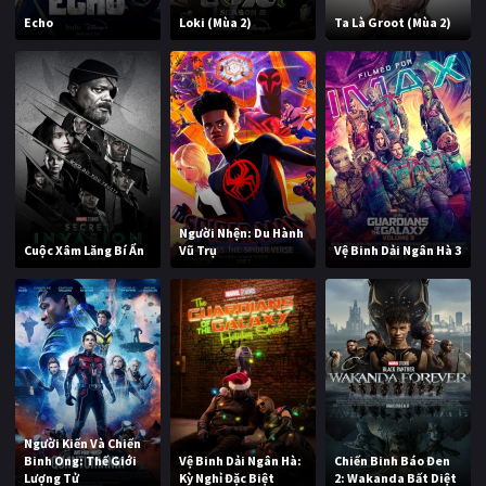
Echo
Loki (Mùa 2)
Ta Là Groot (Mùa 2)
Người Nhện: Du Hành
Cuộc Xâm Lăng Bí Ẩn
Vũ Trụ
Vệ Binh Dải Ngân Hà 3
Người Kiến Và Chiến
Binh Ong: Thế Giới
Vệ Binh Dải Ngân Hà:
Chiến Binh Báo Đen
Lượng Tử
Kỳ Nghỉ Đặc Biệt
2: Wakanda Bất Diệt