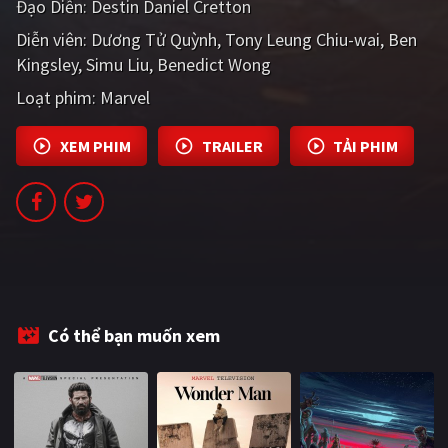
Đạo Diễn:
Destin Daniel Cretton
PHIM MỚI
Diễn viên:
Dương Tử Quỳnh
Tony Leung Chiu-wai
Ben
PHIM BỘ
Kingsley
Simu Liu
Benedict Wong
Loạt phim:
Marvel
PHIM LẺ
PHIM CHIẾU RẠP
XEM PHIM
TRAILER
TẢI PHIM
TUYỂN TẬP PHIM
BLOG
Có thể bạn muốn xem