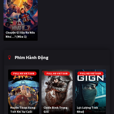
Chuyện Gì Xảy Ra Nếu
Như...? (Mùa 1)
Phim Hành Động
FULL HD VIETSUB
FULL HD VIETSUB
FULL HD VIETSUB
Huyền Thoại Aang:
Chiến Binh Trong
Lực Lượng Tinh
Tiết Khí Sư Cuối
Gió
Nhuệ