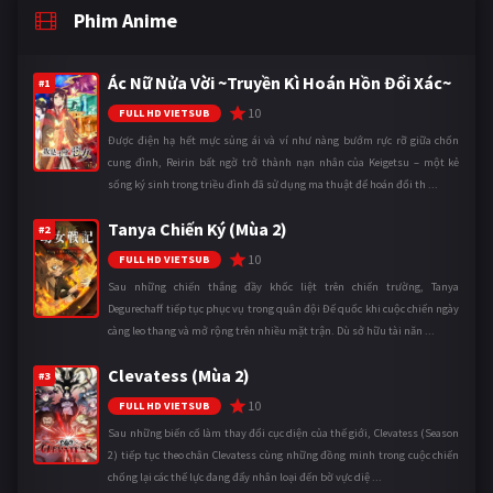
Phim Anime
Ác Nữ Nửa Vời ~Truyền Kì Hoán Hồn Đổi Xác~
#1
10
FULL HD VIETSUB
Được điện hạ hết mực sủng ái và ví như nàng bướm rực rỡ giữa chốn
cung đình, Reirin bất ngờ trở thành nạn nhân của Keigetsu – một kẻ
sống ký sinh trong triều đình đã sử dụng ma thuật để hoán đổi th ...
Tanya Chiến Ký (Mùa 2)
#2
10
FULL HD VIETSUB
Sau những chiến thắng đầy khốc liệt trên chiến trường, Tanya
Degurechaff tiếp tục phục vụ trong quân đội Đế quốc khi cuộc chiến ngày
càng leo thang và mở rộng trên nhiều mặt trận. Dù sở hữu tài năn ...
Clevatess (Mùa 2)
#3
10
FULL HD VIETSUB
Sau những biến cố làm thay đổi cục diện của thế giới, Clevatess (Season
2) tiếp tục theo chân Clevatess cùng những đồng minh trong cuộc chiến
chống lại các thế lực đang đẩy nhân loại đến bờ vực diệ ...