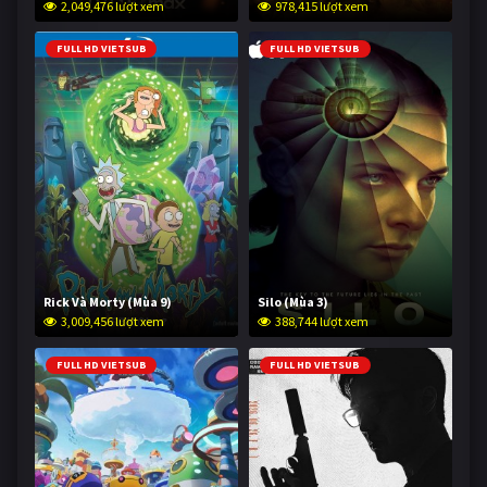
2,049,476 lượt xem
978,415 lượt xem
FULL HD VIETSUB
FULL HD VIETSUB
Rick Và Morty (Mùa 9)
Silo (Mùa 3)
3,009,456 lượt xem
388,744 lượt xem
FULL HD VIETSUB
FULL HD VIETSUB