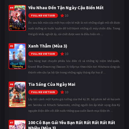
Yêu Nhau Đến Tận Ngày Cậu Biến Mất
#4
10
FULL HD VIETSUB
Ẩn sau bức màn của một học viện bí mật là nơi những cô gái mồ côi được
nuôi dưỡng và huấn luyện để trở thành những cỗ máy chiến đấu. Trong
thế giới khắc nghiệt ấy, cái chết được xem là điều hiển nh ...
Xanh Thẳm (Mùa 3)
#5
10
FULL HD VIETSUB
Sau hàng loạt chuyến phiêu lưu điên rồ và những kỷ niệm khó quên,
Grand Blue Dreaming (Season 3) tiếp tục theo chân Iori Kitahara cùng các
thành viên câu lạc bộ lặn trong những ngày tháng đại học đ ...
Tia Sáng Của Ngày Mai
#6
10
FULL HD VIETSUB
Lấy bối cảnh một Kyoto giả tưởng của thế kỷ 20, bộ phim kể về hai anh
em Seiroku và Kihachi Sakamoto, những người ôm ấp khát vọng đưa Kỷ
nguyên Điện đến với đất nước thông qua cuốn Danh mục Điện th ...
100 Cô Bạn Gái Yêu Bạn Rất Rất Rất Rất Rất
#7
Nhiều (Mùa 3)