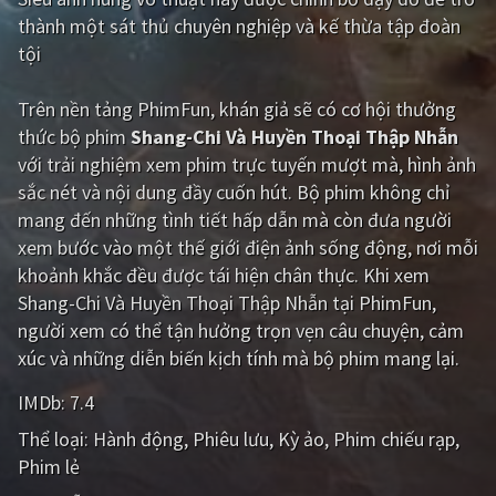
thành một sát thủ chuyên nghiệp và kế thừa tập đoàn
Giật gân
Gia đình
tội
Bí ẩn
Lịch sử
Trên nền tảng
PhimFun
, khán giả sẽ có cơ hội thưởng
Viễn Tây
Tiểu sử
thức bộ phim
Shang-Chi Và Huyền Thoại Thập Nhẫn
với trải nghiệm xem phim trực tuyến mượt mà, hình ảnh
GameShow
DramaTV
sắc nét và nội dung đầy cuốn hút. Bộ phim không chỉ
mang đến những tình tiết hấp dẫn mà còn đưa người
QUỐC GIA
xem bước vào một thế giới điện ảnh sống động, nơi mỗi
khoảnh khắc đều được tái hiện chân thực. Khi xem
Âu - Mỹ
Trung Quốc - Hồng Kông
Shang-Chi Và Huyền Thoại Thập Nhẫn tại PhimFun,
Hàn Quốc
Nhật Bản
người xem có thể tận hưởng trọn vẹn câu chuyện, cảm
xúc và những diễn biến kịch tính mà bộ phim mang lại.
Ấn Độ
Việt Nam
IMDb:
7.4
Tổng hợp
Thể loại:
Hành động
Phiêu lưu
Kỳ ảo
Phim chiếu rạp
Phim lẻ
CẬP NHẬT