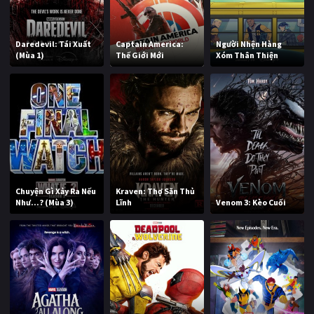
Daredevil: Tái Xuất
Captain America:
Người Nhện Hàng
(Mùa 1)
Thế Giới Mới
Xóm Thân Thiện
Chuyện Gì Xảy Ra Nếu
Kraven: Thợ Săn Thủ
Như...? (Mùa 3)
Lĩnh
Venom 3: Kèo Cuối