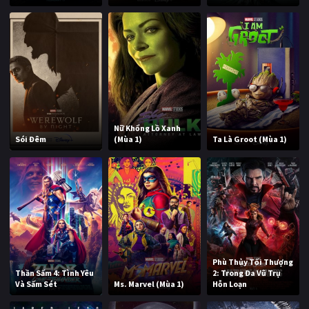
Nữ Khổng Lồ Xanh
Sói Đêm
(Mùa 1)
Ta Là Groot (Mùa 1)
Phù Thủy Tối Thượng
Thần Sấm 4: Tình Yêu
2: Trong Đa Vũ Trụ
Và Sấm Sét
Ms. Marvel (Mùa 1)
Hỗn Loạn