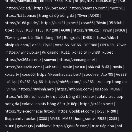
https://sunwin3.nl/
|
hitclub
|
XX88
|
KJC
|
https://b52-club.us.org/
|
KJC
|
https://kjc.ad/
|
https://kubet.eco/
|
https://xemtiso.com/
|
motchill
|
https://b52com.io
|
trang cá độ bóng đá
|
78win
|
AO88
|
https://c168.guide/
|
https://luck81.jp.net/
|
xoso66
|
78win
|
B52club
|
Xibet
|
lu88
|
K88
|
TT88
|
King88
|
AO88
|
https://rr88.cz/
|
78win
|
sv368
|
78win
|
game bài đổi thưởng
|
7M
|
Bongdalu
|
DH88
|
https://shbet-
okvip.uk.com/
|
qs88
|
Fly88
|
xoso 66
|
VIP66
|
OPEN88
|
OPEN88
|
78win
|
https://iwinclub.la/
|
Ku casino
|
Ku11
|
xoilac tv
|
Fun88
|
kubet
|
https://sv368.direct/
|
sunwin
|
https://zinmanga.net
|
https://ee88vie.com/
|
Kubet88
|
78win
|
sv368
|
nhà cái lô đề
|
78win
|
xoilac tv
|
xoso66
|
https://keonhacai55.bet/
|
socolive
|
Alo789
|
Ae888
|
xôi lạc
|
Sv368
|
Vip66
|
https://mb66p.com/
|
sv368
|
truc tiep bong da
|
VIP66
|
https://78winnh.net/
|
https://mb66q.com/
|
Xoso66
|
MB66
|
https://mb66.life/
|
colatv trực tiếp bóng đá
|
colatv
|
colatv truc tiep
bong da
|
colatv
|
colatv bóng đá trực tiếp
|
https://rr88co.net/
|
https://tylekeonhacai.futbol/
|
https://bshbet.com/
|
xx88
|
RR88
|
thapcamtv
|
xoilac
|
XX88
|
MM88
|
MM88
|
luongsontv
|
RR88
|
XX88
|
MB66
|
gavangtv
|
cakhiatv
|
https://go88fc.com/
|
trực tiếp nba
|
soi