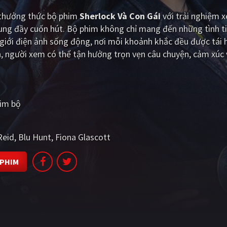
i thưởng thức bộ phim
Sherlock Và Con Gái
với trải nghiệm 
dung đầy cuốn hút. Bộ phim không chỉ mang đến những tình t
iới điện ảnh sống động, nơi mỗi khoảnh khắc đều được tái 
n, người xem có thể tận hưởng trọn vẹn câu chuyện, cảm xúc
him bộ
Reid
Blu Hunt
Fiona Glascott
 PHIM