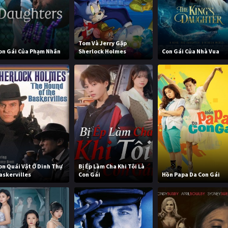
Tom Và Jerry Gặp
on Gái Của Phạm Nhân
Sherlock Holmes
Con Gái Của Nhà Vua
on Quái Vật Ở Dinh Thự
Bị Ép Làm Cha Khi Tôi Là
askervilles
Con Gái
Hồn Papa Da Con Gái