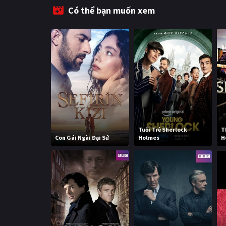
Có thể bạn muốn xem
Tuổi Trẻ Sherlock
T
Con Gái Ngài Đại Sứ
Holmes
H