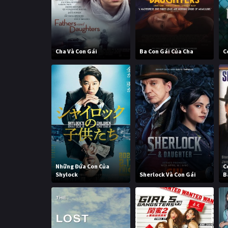
Cha Và Con Gái
Ba Con Gái Của Cha
C
Những Đứa Con Của
C
Shylock
Sherlock Và Con Gái
B