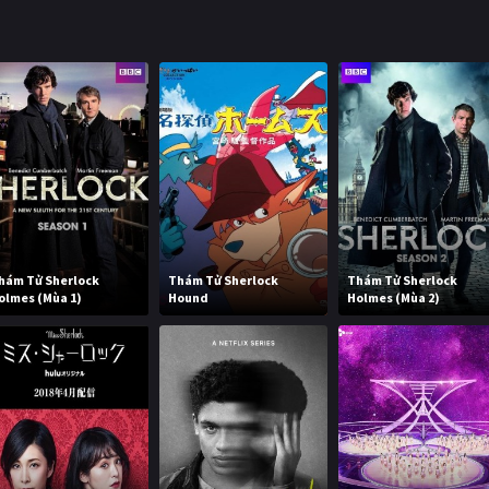
hám Tử Sherlock
Thám Tử Sherlock
Thám Tử Sherlock
olmes (Mùa 1)
Hound
Holmes (Mùa 2)