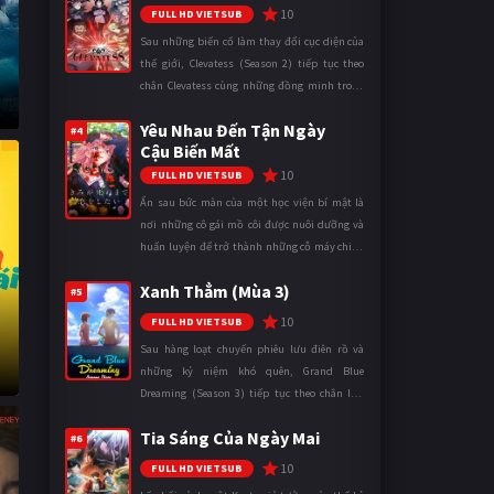
10
FULL HD VIETSUB
Sau những biến cố làm thay đổi cục diện của
thế giới, Clevatess (Season 2) tiếp tục theo
chân Clevatess cùng những đồng minh trong
cuộc chiến chống lại các thế lực đang đẩy nhân
Yêu Nhau Đến Tận Ngày
loại đến bờ vực diệ ...
#4
Cậu Biến Mất
10
FULL HD VIETSUB
Ẩn sau bức màn của một học viện bí mật là
nơi những cô gái mồ côi được nuôi dưỡng và
huấn luyện để trở thành những cỗ máy chiến
đấu. Trong thế giới khắc nghiệt ấy, cái chết
Xanh Thẳm (Mùa 3)
được xem là điều hiển nh ...
#5
10
FULL HD VIETSUB
Sau hàng loạt chuyến phiêu lưu điên rồ và
những kỷ niệm khó quên, Grand Blue
Dreaming (Season 3) tiếp tục theo chân Iori
Kitahara cùng các thành viên câu lạc bộ lặn
Tia Sáng Của Ngày Mai
trong những ngày tháng đại học đ ...
#6
10
FULL HD VIETSUB