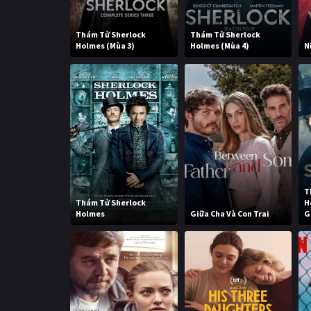
Thám Tử Sherlock
Thám Tử Sherlock
Holmes (Mùa 3)
Holmes (Mùa 4)
N
T
Thám Tử Sherlock
H
Holmes
Giữa Cha Và Con Trai
G