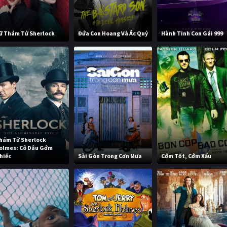
ữ Thám Tử Sherlock
Đứa Con Hoang Và Ác Quỷ
Hành Tinh Con Gái 999
hám Tử Sherlock
olmes: Cô Dâu Gớm
hiếc
Sài Gòn Trong Cơn Mưa
Cớm Tốt, Cớm Xấu