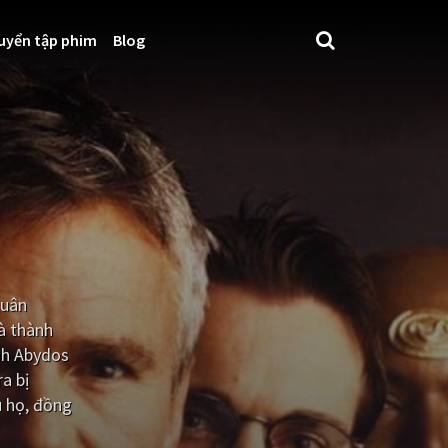
uyển tập phim
Blog
quân
à thành
inh Abydos
a bị
u họ, đồng