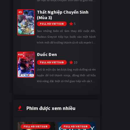
tai nạn và được chuyển sinh đến dị giới mang
tên Vương quốc Mê Cung. Tại đây, anh trở
Thất Nghiệp Chuyển Sinh
thành một mạo hiểm gi ...
#9
(Mùa 3)
5
FULL HD VIETSUB
Sau những biến cố làm thay đổi cuộc đời,
Rudeus Greyrat tiếp tục bước vào một hành
trình mới để trưởng thành cả về sức mạnh lẫn
tinh thần. Khi đối mặt với những thử thách
Đuốc Đen
ngày càng khắc nghiệt, anh ...
#10
10
FULL HD VIETSUB
Jirô là một cậu bé được ông nuôi dưỡng và rèn
luyện để trở thành ninja, đồng thời sở hữu
khả năng đặc biệt có thể giao tiếp với các loài
động vật. Bị mọi người xa lánh vì sự khác biệt
của mình, cậu ...
Phim được xem nhiều
FULL HD VIETSUB
FULL HD VIETSUB