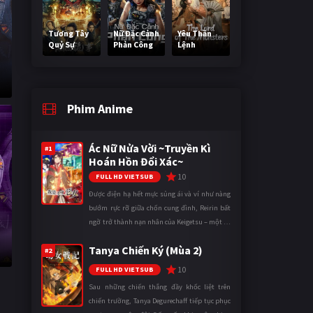
Tương Tây
Nữ Đặc Cảnh
Yêu Thần
Quỷ Sự
Phản Công
Lệnh
Phim Anime
Ác Nữ Nửa Vời ~Truyền Kì
#1
Hoán Hồn Đổi Xác~
10
FULL HD VIETSUB
Được điện hạ hết mực sủng ái và ví như nàng
bướm rực rỡ giữa chốn cung đình, Reirin bất
ngờ trở thành nạn nhân của Keigetsu – một kẻ
sống ký sinh trong triều đình đã sử dụng ma
Tanya Chiến Ký (Mùa 2)
thuật để hoán đổi th ...
#2
10
FULL HD VIETSUB
Sau những chiến thắng đầy khốc liệt trên
chiến trường, Tanya Degurechaff tiếp tục phục