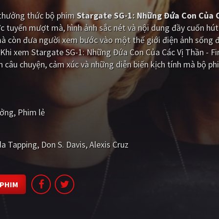
i thưởng thức bộ phim
Stargate SG-1: Những Đứa Con Của C
c tuyến mượt mà, hình ảnh sắc nét và nội dung đầy cuốn hút
mà còn đưa người xem bước vào một thế giới điện ảnh sống đ
Khi xem Stargate SG-1: Những Đứa Con Của Các Vị Thần - Fin
n câu chuyện, cảm xúc và những diễn biến kịch tính mà bộ p
ưởng
Phim lẻ
a Tapping
Don S. Davis
Alexis Cruz
 PHIM