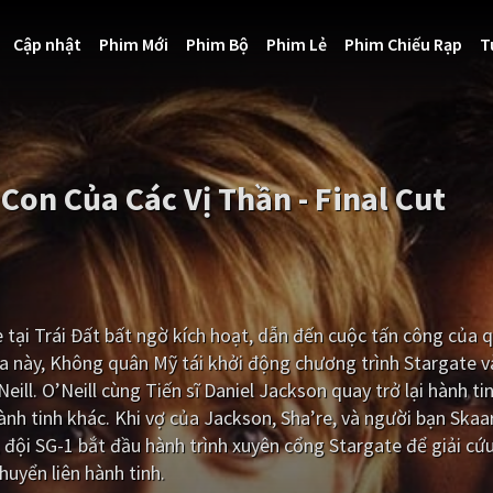
Cập nhật
Phim Mới
Phim Bộ
Phim Lẻ
Phim Chiếu Rạp
T
Con Của Các Vị Thần - Final Cut
tại Trái Đất bất ngờ kích hoạt, dẫn đến cuộc tấn công của 
 này, Không quân Mỹ tái khởi động chương trình Stargate v
Neill. O’Neill cùng Tiến sĩ Daniel Jackson quay trở lại hành t
ành tinh khác. Khi vợ của Jackson, Sha’re, và người bạn Skaar
, đội SG-1 bắt đầu hành trình xuyên cổng Stargate để giải cứ
uyển liên hành tinh.