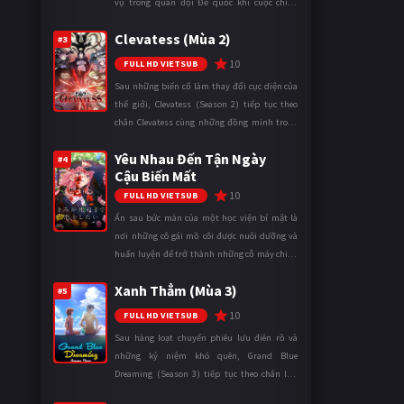
vụ trong quân đội Đế quốc khi cuộc chiến
ngày càng leo thang và mở rộng trên nhiều
Clevatess (Mùa 2)
mặt trận. Dù sở hữu tài năn ...
#3
10
FULL HD VIETSUB
Sau những biến cố làm thay đổi cục diện của
thế giới, Clevatess (Season 2) tiếp tục theo
chân Clevatess cùng những đồng minh trong
cuộc chiến chống lại các thế lực đang đẩy nhân
Yêu Nhau Đến Tận Ngày
loại đến bờ vực diệ ...
#4
Cậu Biến Mất
10
FULL HD VIETSUB
Ẩn sau bức màn của một học viện bí mật là
nơi những cô gái mồ côi được nuôi dưỡng và
huấn luyện để trở thành những cỗ máy chiến
đấu. Trong thế giới khắc nghiệt ấy, cái chết
Xanh Thẳm (Mùa 3)
được xem là điều hiển nh ...
#5
10
FULL HD VIETSUB
Sau hàng loạt chuyến phiêu lưu điên rồ và
những kỷ niệm khó quên, Grand Blue
Dreaming (Season 3) tiếp tục theo chân Iori
Kitahara cùng các thành viên câu lạc bộ lặn