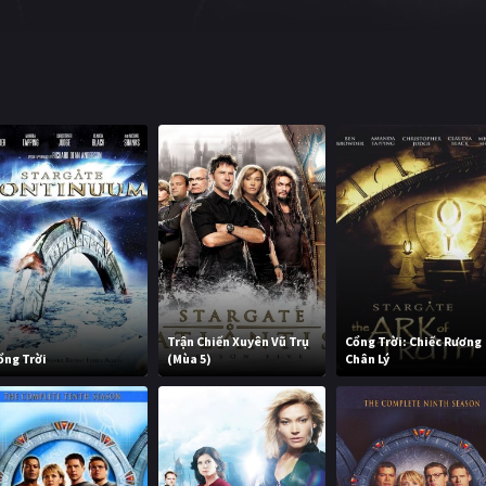
Trận Chiến Xuyên Vũ Trụ
Cổng Trời: Chiếc Rương
ổng Trời
(Mùa 5)
Chân Lý