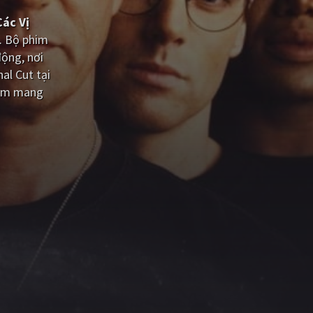
ác Vị
. Bộ phim
ộng, nơi
al Cut tại
him mang