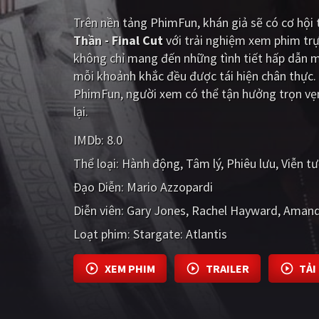
Trên nền tảng
PhimFun
, khán giả sẽ có cơ hộ
Thần - Final Cut
với trải nghiệm xem phim trự
không chỉ mang đến những tình tiết hấp dẫn 
mỗi khoảnh khắc đều được tái hiện chân thực. 
PhimFun, người xem có thể tận hưởng trọn vẹ
lại.
IMDb:
8.0
Thể loại:
Hành động
Tâm lý
Phiêu lưu
Viễn t
Đạo Diễn:
Mario Azzopardi
Diễn viên:
Gary Jones
Rachel Hayward
Amand
Loạt phim:
Stargate: Atlantis
XEM PHIM
TRAILER
TẢI