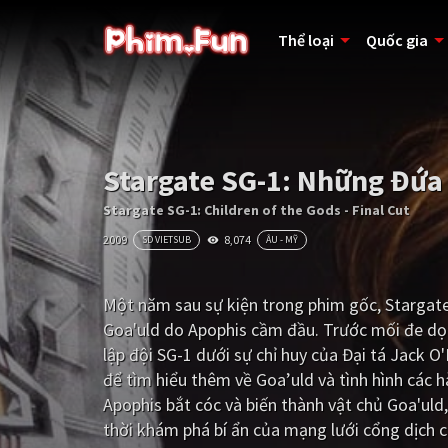
Thể loại
Quốc gia
Stargate SG-1: Những Đứa 
Stargate SG-1: Children of the Gods - Final Cut
2009
8,074
SD VIETSUB
ÂU - MỸ
Một năm sau sự kiện trong phim gốc, Stargate 
Goa'uld do Apophis cầm đầu. Trước mối đe dọa
lập đội SG-1 dưới sự chỉ huy của Đại tá Jack O'
để tìm hiểu thêm về Goa’uld và tình hình các h
Apophis bắt cóc và biến thành vật chủ Goa'uld
thời khám phá bí ẩn của mạng lưới cổng dịch ch