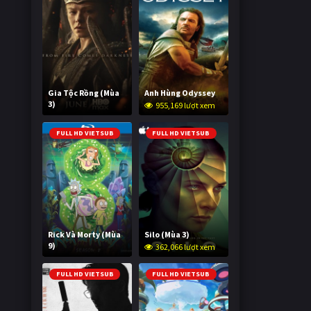
Gia Tộc Rồng (Mùa
Anh Hùng Odyssey
3)
955,169 lượt xem
2,021,217 lượt xem
FULL HD VIETSUB
FULL HD VIETSUB
Rick Và Morty (Mùa
Silo (Mùa 3)
9)
362,066 lượt xem
2,996,365 lượt xem
FULL HD VIETSUB
FULL HD VIETSUB