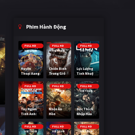
Phim Hành Động
FULL HD
FULL HD
FULL HD
VIETSUB
VIETSUB
VIETSUB
Huyền
Chiến Binh
Lực Lượng
Thoại Aang:
Trong Gió
Tinh Nhuệ
Tiết Khí Sư
Cuối Cùng
FULL HD
FULL HD
FULL HD
VIETSUB
VIETSUB
VIETSUB
Tay Ngắm
Nhện Ăn
Độc Thích
Tinh Anh:
Hồn
Nhập Hầu
Nguy Cơ
Nano
FULL HD
FULL HD
FULL HD
VIETSUB
VIETSUB
VIETSUB