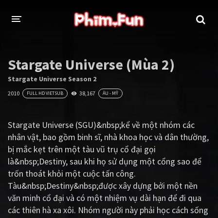
THỂ LOẠI
Stargate Universe (Mùa 2)
Thần thoại - Cổ trang
Hành động
Stargate Universe Season 2
2010
38,167
FULL HD VIETSUB
ÂU - MỸ
Tâm lý
Chiến tranh
Võ thuật - Kiếm hiệp
Nhạc kịch
Stargate Universe (SGU)&nbsp;kể về một nhóm các
nhân vật, bao gồm binh sĩ, nhà khoa học và dân thường,
Kinh dị
Tội phạm - Hình sự
bị mắc kẹt trên một tàu vũ trụ cổ đại gọi
Phiêu lưu
Hài hước
là&nbsp;Destiny, sau khi họ sử dụng một cổng sao để
trốn thoát khỏi một cuộc tấn công.
Viễn tưởng
Khoa học - Tài liệu
Tàu&nbsp;Destiny&nbsp;được xây dựng bởi một nền
Hoạt hình
Thể thao
văn minh cổ đại và có một nhiệm vụ dài hạn để đi qua
các thiên hà xa xôi. Nhóm người này phải học cách sống
Tình cảm - Lãng mạn
Kỳ ảo