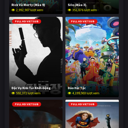
Rick Và Morty (Mùa 9)
Silo (Mùa 3)
2,992,907 lượt xem
351,676 lượt xem
FULL HD VIETSUB
FULL HD VIETSUB
Đặc Vụ Kim Tái Khởi Động
Đảo Hải Tặc
592,372 lượt xem
4,199,903 lượt xem
FULL HD VIETSUB
FULL HD VIETSUB