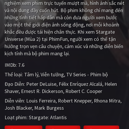
nghiệm xem phim trực tuyến mượt mà, hình ảnh sắc nét
PHIM MỚI
và nội dung đầy cuốn hút. Bộ phim không chỉ mang đến
PHIM BỘ
những tình tiết hấp dẫn mà còn đưa người xem bước
vào một thế giới điện ảnh sống động, nơi mỗi khoảnh
PHIM LẺ
khắc đều được tái hiện chân thực. Khi xem Stargate
Universe (Mùa 2) tại PhimFun, người xem có thể tận
PHIM CHIẾU RẠP
hưởng trọn vẹn câu chuyện, cảm xúc và những diễn biến
TUYỂN TẬP PHIM
kịch tính mà bộ phim mang lại.
BLOG
IMDb:
7.6
Thể loại:
Tâm lý
Viễn tưởng
TV Series - Phim bộ
Đạo Diễn:
Peter DeLuise
Félix Enríquez Alcalá
Helen
Shaver
Ernest R. Dickerson
Robert C. Cooper
Diễn viên:
Louis Ferreira
Robert Knepper
Rhona Mitra
Josh Blacker
Mark Burgess
Loạt phim:
Stargate: Atlantis