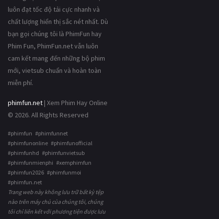
luôn đạt tốc độ tải cực nhanh và
chất lượng hiển thị sắc nét nhất. Dù
bạn gọi chúng tôi là PhimFun hay
Phim Fun, PhimFun.net vẫn luôn
cam kết mang đến những bộ phim
mới, vietsub chuẩn và hoàn toàn
miễn phí.
phimfun.net
| Xem Phim Hay Online
© 2026. All Rights Reserved
#phimfun #phimfunnet
#phimfunonline #phimfunofficial
#phimfunhd #phimfunvietsub
#phimfunmienphi #xemphimfun
#phimfun2026 #phimfunmoi
#phimfun.net
Trang web này không lưu trữ bất kỳ tệp
nào trên máy chủ của chúng tôi, chúng
tôi chỉ liên kết với phương tiện được lưu