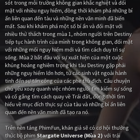
sót trong môi trường không gian khắc nghiệt và đối
mặt với nhiều nguy hiểm, đồng thời khám phá những bí
Giật gân
Gia đình
ẩn liên quan đến tàu và những nền văn minh đã biến
Bí ẩn
Lịch sử
mất. Sau khi khám phá một số bí ẩn và đối mặt với
nhiều thử thách trong mùa 1, nhóm người trên Destiny
Viễn Tây
Tiểu sử
tiếp tục hành trình của mình trong không gian, đối mặt
GameShow
DramaTV
với những mối nguy hiểm mới và tìm cách duy trì sự
sống. Mùa 2 bắt đầu với sự xuất hiện của một cuộc
QUỐC GIA
khủng hoảng nghiêm trọng khi tàu Destiny gặp phải
những nguy hiểm lớn hơn, từ các sinh vật ngoài hành
Âu - Mỹ
Trung Quốc - Hồng Kông
tinh đến sự tấn công của các phe thù địch. Câu chuyện
chủ yếu xoay quanh việc nhóm người tìm kiếm sự sống
Hàn Quốc
Nhật Bản
và cố gắng tìm cách quay về Trái đất, đồng thời tìm
Ấn Độ
Việt Nam
hiểu về mục đích thực sự của tàu và những bí ẩn liên
quan đến nền văn minh đã tạo ra nó.
Tổng hợp
Trên nền tảng
PhimFun
, khán giả sẽ có cơ hội thưởng
CẬP NHẬT
thức bộ phim
Stargate Universe (Mùa 2)
với trải