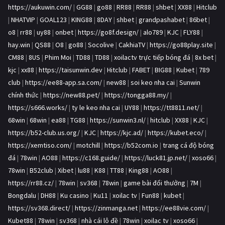
https://aukuwin.com/
|
GG88
|
go88
|
RR88
|
RR88
|
shbet
|
XX88
|
Hitclub
|
NHATVIP
|
GOAL123
|
KING88
|
8DAY
|
shbet
|
grandpashabet
|
86bet
|
o8
|
rr88
|
uy88
|
onbet
|
https://go8f.design/
|
alo789
|
KJC
|
FLY88
|
hay.win
|
QS88
|
O8
|
go88
|
Socolive
|
CakhiaTV
|
https://go88play.site
|
CM88
|
8US
|
Phim Moi
|
TD88
|
TD88
|
xoilactv trực tiếp bóng đá
|
8x bet
|
kjc
|
xx88
|
https://taisunwin.dev
|
Hitclub
|
FABET
|
BIG88
|
Kubet
|
789
club
|
https://ee88-app.sa.com/
|
new88
|
soi keo nha cai
|
Sunwin
chính thức
|
https://new88.pet/
|
https://tongga88.my/
|
https://s666.works/
|
ty le keo nha cai
|
UY88
|
https://tt8811.net/
|
68win
|
68win
|
ea88
|
TG88
|
https://sunwin3.nl/
|
hitclub
|
XX88
|
KJC
|
https://b52-club.us.org/
|
KJC
|
https://kjc.ad/
|
https://kubet.eco/
|
https://xemtiso.com/
|
motchill
|
https://b52com.io
|
trang cá độ bóng
đá
|
78win
|
AO88
|
https://c168.guide/
|
https://luck81.jp.net/
|
xoso66
|
78win
|
B52club
|
Xibet
|
lu88
|
K88
|
TT88
|
King88
|
AO88
|
https://rr88.cz/
|
78win
|
sv368
|
78win
|
game bài đổi thưởng
|
7M
|
Bongdalu
|
DH88
|
Ku casino
|
Ku11
|
xoilac tv
|
Fun88
|
kubet
|
https://sv368.direct/
|
https://zinmanga.net
|
https://ee88vie.com/
|
Kubet88
|
78win
|
sv368
|
nhà cái lô đề
|
78win
|
xoilac tv
|
xoso66
|