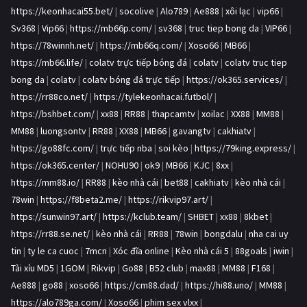
https://keonhacai55.bet/
|
socolive
|
Alo789
|
Ae888
|
xôi lạc
|
vip66
|
Sv368
|
Vip66
|
https://mb66p.com/
|
sv368
|
truc tiep bong da
|
VIP66
|
https://78winnh.net/
|
https://mb66q.com/
|
Xoso66
|
MB66
|
https://mb66.life/
|
colatv trực tiếp bóng đá
|
colatv
|
colatv truc tiep
bong da
|
colatv
|
colatv bóng đá trực tiếp
|
https://ok365.services/
|
https://rr88co.net/
|
https://tylekeonhacai.futbol/
|
https://bshbet.com/
|
xx88
|
RR88
|
thapcamtv
|
xoilac
|
XX88
|
MM88
|
MM88
|
luongsontv
|
RR88
|
XX88
|
MB66
|
gavangtv
|
cakhiatv
|
https://go88fc.com/
|
trực tiếp nba
|
soi kèo
|
https://79king.express/
|
https://ok365.center/
|
NOHU90
|
ok9
|
MB66
|
KJC
|
8xx
|
https://mm88.io/
|
RR88
|
kèo nhà cái
|
bet88
|
cakhiatv
|
kèo nhà cái
|
78win
|
https://f8beta2.me/
|
https://rikvip97.art/
|
https://sunwin97.art/
|
https://kclub.team/
|
SHBET
|
xx88
|
8kbet
|
https://rr88.se.net/
|
kèo nhà cái
|
RR88
|
78win
|
bongdalu
|
nha cai uy
tin
|
ty le ca cuoc
|
7mcn
|
Xóc đĩa online
|
Kèo nhà cái 5
|
88goals
|
iwin
|
Tài xỉu MD5
|
1GOM
|
Rikvip
|
Go88
|
B52 club
|
max88
|
MM88
|
F168
|
Ae888
|
go88
|
xoso66
|
https://cm88.dad/
|
https://hi88.uno/
|
MM88
|
https://alo789ga.com/
|
Xoso66
|
phim sex vlxx
|