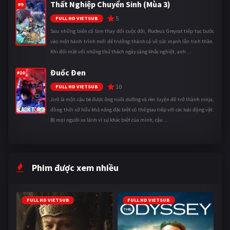
Thất Nghiệp Chuyển Sinh (Mùa 3)
#9
5
FULL HD VIETSUB
Sau những biến cố làm thay đổi cuộc đời, Rudeus Greyrat tiếp tục bước
vào một hành trình mới để trưởng thành cả về sức mạnh lẫn tinh thần.
Khi đối mặt với những thử thách ngày càng khắc nghiệt, anh ...
Đuốc Đen
#10
10
FULL HD VIETSUB
Jirô là một cậu bé được ông nuôi dưỡng và rèn luyện để trở thành ninja,
đồng thời sở hữu khả năng đặc biệt có thể giao tiếp với các loài động vật.
Bị mọi người xa lánh vì sự khác biệt của mình, cậu ...
Phim được xem nhiều
FULL HD VIETSUB
FULL HD VIETSUB