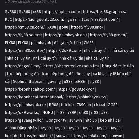
trữ trên các dịch vụ của bên thứ 3.
Sv388
|
Sv368
|
xx88
|
https://luphim.com/
|
https://bet88.graphics/
|
KJC
|
https://luongsontv23.com/
|
go88
|
https://rr88pet.com/
|
https://cm88.cn.com/
|
XX88
|
go88
|
https://fly88.uno/
|
https://fly88.select/
|
https://phimhayok.onl/
|
https://fly88.green/
|
FLY88
|
FLY88
|
phimhayok
|
đá gà trực tiếp
|
CM88
|
https://mm88.center/
|
https://2ok9.com/
|
nhà cái uy tín
|
nhà cái uy tín
|
nhà cái uy tín
|
nhà cái uy tín
|
nhà cái uy tín
|
nhà cái uy tín
|
https://daga88.my/
|
https://xhamsterlive.radio.fm/
|
bóng đá trực tiếp
|
trực tiếp bóng đá
|
trực tiếp bóng đá hôm nay
|
ca khia
|
tỷ lệ kèo nhà
cái
|
90phut
|
thapcam
|
gavang
|
u888
|
SHBET
|
fly88
|
https://keonhacaitop.com/
|
https://go88.tokyo/
|
https://keonhacai.international/
|
https://phimhayok.tv/
|
https://phimhayok.co/
|
RR88
|
Hitclub
|
789Club
|
ck444
|
GG88
|
https://ok9.works/
|
NOHU
|
TT88
|
789P
|
qh88
|
rr88
|
J88
|
https://gavangtv.llc/
|
luongsontv
|
sunwin
|
hitclub
|
kèo nhà cái
|
AE888 Đăng Nhập
|
Hay88
|
Hay88
|
Hay88
|
Hay88
|
Hay88
|
Hay88
|
hitclub
|
https://mm88.tax/
|
sunwin
|
https://icm88.com/
|
sunwin
|