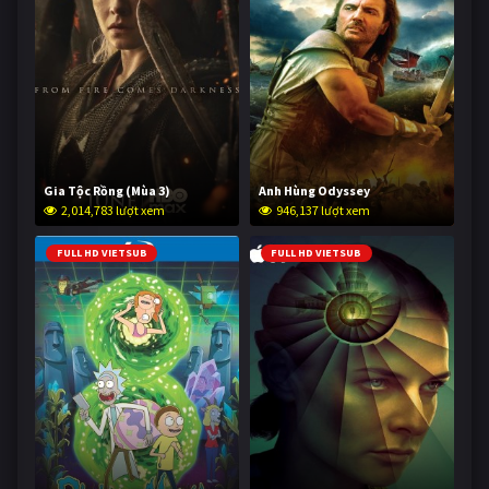
Gia Tộc Rồng (Mùa 3)
Anh Hùng Odyssey
2,014,783 lượt xem
946,137 lượt xem
FULL HD VIETSUB
FULL HD VIETSUB