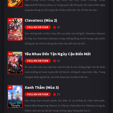
Degurechaff tiếp tục phục vụ trong quân đội Đế quốc khi cuộc chiến ngày
càng leo thang và mở rộng trên nhiều mặt trận. Dù sở hữu tài năn ...
Clevatess (Mùa 2)
#3
10
FULL HD VIETSUB
Sau những biến cố làm thay đổi cục diện của thế giới, Clevatess (Season
2) tiếp tục theo chân Clevatess cùng những đồng minh trong cuộc chiến
chống lại các thế lực đang đẩy nhân loại đến bờ vực diệ ...
Yêu Nhau Đến Tận Ngày Cậu Biến Mất
#4
10
FULL HD VIETSUB
Ẩn sau bức màn của một học viện bí mật là nơi những cô gái mồ côi được
nuôi dưỡng và huấn luyện để trở thành những cỗ máy chiến đấu. Trong
thế giới khắc nghiệt ấy, cái chết được xem là điều hiển nh ...
Xanh Thẳm (Mùa 3)
#5
10
FULL HD VIETSUB
Sau hàng loạt chuyến phiêu lưu điên rồ và những kỷ niệm khó quên,
Grand Blue Dreaming (Season 3) tiếp tục theo chân Iori Kitahara cùng các
thành viên câu lạc bộ lặn trong những ngày tháng đại học đ ...