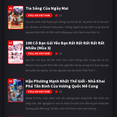
Tia Sáng Của Ngày Mai
#6
10
FULL HD VIETSUB
Lấy bối cảnh một Kyoto giả tưởng của thế kỷ 20, bộ phim kể về hai anh
em Seiroku và Kihachi Sakamoto, những người ôm ấp khát vọng đưa Kỷ
nguyên Điện đến với đất nước thông qua cuốn Danh mục Điện th ...
100 Cô Bạn Gái Yêu Bạn Rất Rất Rất Rất Rất
#7
Nhiều (Mùa 3)
10
FULL HD VIETSUB
Sau khi trải qua 100 lần thất tình suốt những năm trung học cơ sở,
Rentaro Aijo quyết định đến một ngôi đền để cầu mong tìm được bạn gái
khi bước vào cấp ba. Lời cầu nguyện của cậu được Thần Tình Y ...
Hậu Phương Mạnh Nhất Thế Giới - Nhà Khai
#8
Phá Tân Binh Của Vương Quốc Mê Cung
10
FULL HD VIETSUB
Atobe Arihito, một nhân viên văn phòng luôn cống hiến hết mình cho
công việc, bất ngờ gặp tai nạn và được chuyển sinh đến dị giới mang tên
Vương quốc Mê Cung. Tại đây, anh trở thành một mạo hiểm gi ...