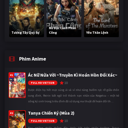
Nữ Đặc Cảnh Phản
Tương Tây Quỷ Sự
Công
Yêu Thần Lệnh
Phim Anime
Ác Nữ Nửa Vời ~Truyền Kì Hoán Hồn Đổi Xác~
#1
10
FULL HD VIETSUB
Được điện hạ hết mực sủng ái và ví như nàng bướm rực rỡ giữa chốn
cung đình, Reirin bất ngờ trở thành nạn nhân của Keigetsu – một kẻ
sống ký sinh trong triều đình đã sử dụng ma thuật để hoán đổi th ...
Tanya Chiến Ký (Mùa 2)
#2
10
FULL HD VIETSUB
Sau những chiến thắng đầy khốc liệt trên chiến trường, Tanya