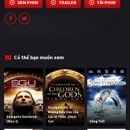
XEM PHIM
TRAILER
TẢI PHIM
Có thể bạn muốn xem
Stargate SG-1:
Những Đứa Con Của
Stargate Universe
Các Vị Thần - Final
(Mùa 1)
Cut
Cổng Trời