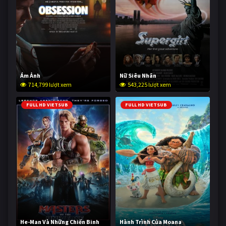
Ám Ảnh
Nữ Siêu Nhân
714,799 lượt xem
543,225 lượt xem
FULL HD VIETSUB
FULL HD VIETSUB
He-Man Và Những Chiến Binh
Hành Trình Của Moana