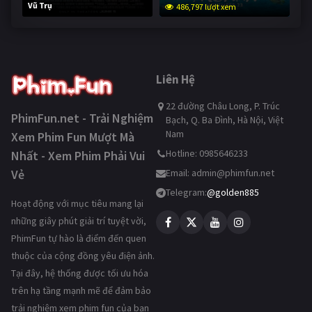
Vũ Trụ
486,797 lượt xem
235,089 lượt xem
Liên Hệ
22 đường Châu Long, P. Trúc
PhimFun.net - Trải Nghiệm
Bạch, Q. Ba Đình, Hà Nội, Việt
Nam
Xem Phim Fun Mượt Mà
Hotline: 0985646233
Nhất - Xem Phim Phải Vui
Vẻ
Email:
admin@phimfun.net
Telegram:
@golden885
Hoạt động với mục tiêu mang lại
những giây phút giải trí tuyệt vời,
PhimFun tự hào là điểm đến quen
thuộc của cộng đồng yêu điện ảnh.
Tại đây, hệ thống được tối ưu hóa
trên hạ tầng mạnh mẽ để đảm bảo
trải nghiệm xem phim fun của bạn