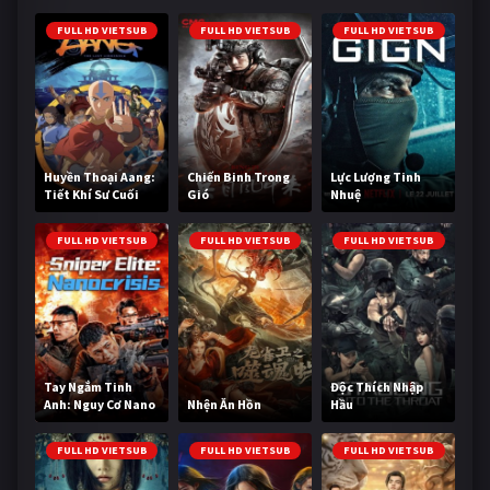
FULL HD VIETSUB
FULL HD VIETSUB
FULL HD VIETSUB
Huyền Thoại Aang:
Chiến Binh Trong
Lực Lượng Tinh
Tiết Khí Sư Cuối
Gió
Nhuệ
Cùng
FULL HD VIETSUB
FULL HD VIETSUB
FULL HD VIETSUB
Tay Ngắm Tinh
Độc Thích Nhập
Anh: Nguy Cơ Nano
Nhện Ăn Hồn
Hầu
FULL HD VIETSUB
FULL HD VIETSUB
FULL HD VIETSUB