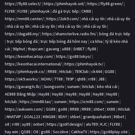
https://fly88.select/
|
https://phimhayok.onl/
|
https://fly88.green/
|
FLY88
|
FLY88
|
phimhayok
|
đá gà trực tiếp
|
CM88
|
https://mm88.center/
|
https://2ok9.com/
|
nhà cái uy tín
|
nhà cái uy tín
|
nhà cái uy tín
|
nhà cái uy tín
|
nhà cái uy tín
|
nhà cái uy tín
|
https://daga88.my/
|
https://xhamsterlive.radio.fm/
|
bóng đá trực tiếp
|
trực tiếp bóng đá
|
trực tiếp bóng đá hôm nay
|
ca khia
|
tỷ lệ kèo nhà
cái
|
90phut
|
thapcam
|
gavang
|
u888
|
SHBET
|
fly88
|
https://keonhacaitop.com/
|
https://go88.tokyo/
|
https://keonhacai.international/
|
https://phimhayok.tv/
|
https://phimhayok.co/
|
RR88
|
Hitclub
|
789Club
|
ck444
|
GG88
|
https://ok9.works/
|
NOHU
|
TT88
|
789P
|
qh88
|
rr88
|
J88
|
https://gavangtv.llc/
|
luongsontv
|
sunwin
|
hitclub
|
kèo nhà cái
|
AE888 Đăng Nhập
|
Hay88
|
Hay88
|
Hay88
|
Hay88
|
Hay88
|
Hay88
|
hitclub
|
https://mm88.tax/
|
sunwin
|
https://icm88.com/
|
sunwin
|
https://aukuwin.com/
|
GG88
|
go88
|
RR88
|
RR88
|
shbet
|
XX88
|
Hitclub
|
NHATVIP
|
GOAL123
|
KING88
|
8DAY
|
shbet
|
grandpashabet
|
86bet
|
o8
|
rr88
|
uy88
|
onbet
|
https://go8f.design/
|
alo789
|
KJC
|
FLY88
|
hay.win
|
QS88
|
O8
|
go88
|
Socolive
|
CakhiaTV
|
https://go88play.site
|