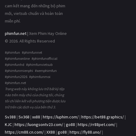
cam kết mang đến những bộ phim
mới, vietsub chuẩn và hoàn toàn
miễn phí.
phimfun.net
| Xem Phim Hay Online
© 2026. All Rights Reserved
#phimfun #phimfunnet
#phimfunonline #phimfunofficial
#phimfunhd #phimfunvietsub
#phimfunmienphi #xemphimfun
#phimfun2026 #phimfunmoi
#phimfun.net
Trang web này không lưu trữ bất kỳ tệp
nào trên máy chủ của chúng tôi, chúng
tôi chỉ liên kết với phương tiện được lưu
trữ trên các dịch vụ của bên thứ 3.
Sv388
|
Sv368
|
xx88
|
https://luphim.com/
|
https://bet88.graphics/
|
KJC
|
https://luongsontv23.com/
|
go88
|
https://rr88pet.com/
|
https://cm88.cn.com/
|
XX88
|
go88
|
https://fly88.uno/
|