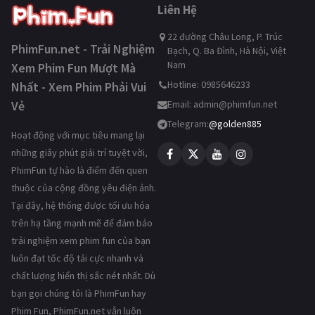
Liên Hệ
22 đường Châu Long, P. Trúc
PhimFun.net - Trải Nghiệm
Bạch, Q. Ba Đình, Hà Nội, Việt
Nam
Xem Phim Fun Mượt Mà
Hotline: 0985646233
Nhất - Xem Phim Phải Vui
Vẻ
Email:
admin@phimfun.net
Telegram:
@golden885
Hoạt động với mục tiêu mang lại
những giây phút giải trí tuyệt vời,
PhimFun tự hào là điểm đến quen
thuộc của cộng đồng yêu điện ảnh.
Tại đây, hệ thống được tối ưu hóa
trên hạ tầng mạnh mẽ để đảm bảo
trải nghiệm xem phim fun của bạn
luôn đạt tốc độ tải cực nhanh và
chất lượng hiển thị sắc nét nhất. Dù
bạn gọi chúng tôi là PhimFun hay
Phim Fun, PhimFun.net vẫn luôn