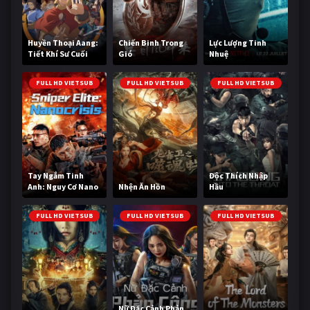
Huyền Thoại Aang:
Chiến Binh Trong
Lực Lượng Tinh
Tiết Khí Sư Cuối
Gió
Nhuệ
Cùng
FULL HD VIETSUB
FULL HD VIETSUB
FULL HD VIETSUB
Tay Ngắm Tinh
Độc Thích Nhập
Anh: Nguy Cơ Nano
Nhện Ăn Hồn
Hầu
FULL HD VIETSUB
FULL HD VIETSUB
FULL HD VIETSUB
Nữ Đặc Cảnh Phản