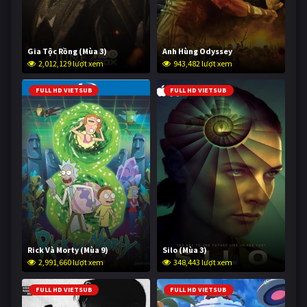
Gia Tộc Rồng (Mùa 3)
Anh Hùng Odyssey
2,012,129 lượt xem
943,482 lượt xem
FULL HD VIETSUB
FULL HD VIETSUB
Rick Và Morty (Mùa 9)
Silo (Mùa 3)
2,991,660 lượt xem
348,443 lượt xem
FULL HD VIETSUB
FULL HD VIETSUB