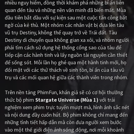
nhiều nguy hiểm, đồng thời khám phá những bí ẩn liên
quan đến tàu và những nền văn minh đã biến mất. Mùa
Giật gân
Gia đình
đầu tiên bắt đầu với sự kiện sau một cuộc tấn công bất
Bí ẩn
Lịch sử
ngờ của kẻ thù. Một nhóm các nhân vật bị đưa lên tàu
vũ trụ Destiny, không thể quay trở về Trái đất. Tàu
Viễn Tây
Tiểu sử
Destiny di chuyển qua không gian xa xôi, và nhóm người
GameShow
DramaTV
phải tìm cách sử dụng hệ thống cổng sao của tàu để
tiếp cận các hành tinh và lấy nguồn tài nguyên cần thiết
QUỐC GIA
để sống sót. Mỗi lần họ ghé qua một hành tinh mới, họ
đối mặt với các thử thách về sinh tồn, bí ẩn của tàu vũ
Âu - Mỹ
Trung Quốc - Hồng Kông
trụ và các mối quan hệ giữa các thành viên trong nhóm.
Hàn Quốc
Nhật Bản
Trên nền tảng
PhimFun
, khán giả sẽ có cơ hội thưởng
Ấn Độ
Việt Nam
thức bộ phim
Stargate Universe (Mùa 1)
với trải
nghiệm xem phim trực tuyến mượt mà, hình ảnh sắc nét
Tổng hợp
và nội dung đầy cuốn hút. Bộ phim không chỉ mang đến
những tình tiết hấp dẫn mà còn đưa người xem bước
CẬP NHẬT
vào một thế giới điện ảnh sống động, nơi mỗi khoảnh