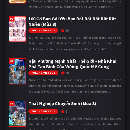
em Seiroku và Kihachi Sakamoto, những người ôm ấp khát vọng đưa Kỷ
nguyên Điện đến với đất nước thông qua cuốn Danh mục Điện th ...
100 Cô Bạn Gái Yêu Bạn Rất Rất Rất Rất Rất
#7
Nhiều (Mùa 3)
10
FULL HD VIETSUB
Sau khi trải qua 100 lần thất tình suốt những năm trung học cơ sở,
Rentaro Aijo quyết định đến một ngôi đền để cầu mong tìm được bạn gái
khi bước vào cấp ba. Lời cầu nguyện của cậu được Thần Tình Y ...
Hậu Phương Mạnh Nhất Thế Giới - Nhà Khai
#8
Phá Tân Binh Của Vương Quốc Mê Cung
10
FULL HD VIETSUB
Atobe Arihito, một nhân viên văn phòng luôn cống hiến hết mình cho
công việc, bất ngờ gặp tai nạn và được chuyển sinh đến dị giới mang tên
Vương quốc Mê Cung. Tại đây, anh trở thành một mạo hiểm gi ...
Thất Nghiệp Chuyển Sinh (Mùa 3)
#9
5
FULL HD VIETSUB
Sau những biến cố làm thay đổi cuộc đời, Rudeus Greyrat tiếp tục bước
vào một hành trình mới để trưởng thành cả về sức mạnh lẫn tinh thần.