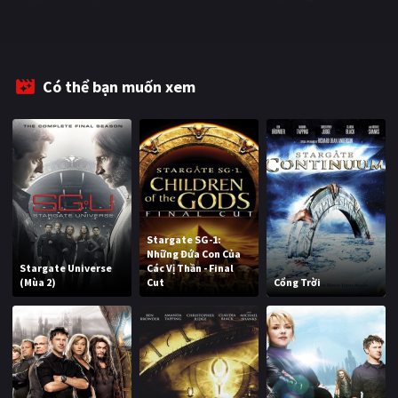
Có thể bạn muốn xem
Stargate SG-1:
Những Đứa Con Của
Stargate Universe
Các Vị Thần - Final
(Mùa 2)
Cut
Cổng Trời