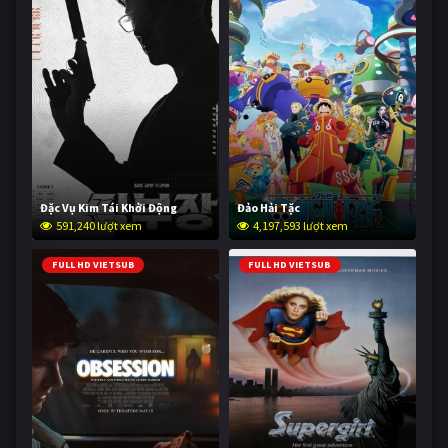
Đặc Vụ Kim Tái Khởi Động
Đảo Hải Tặc
591,240 lượt xem
4,197,593 lượt xem
FULL HD VIETSUB
FULL HD VIETSUB