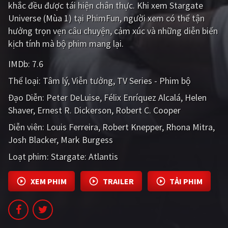
khắc đều được tái hiện chân thực. Khi xem Stargate
PHIM MỚI
Universe (Mùa 1) tại PhimFun, người xem có thể tận
PHIM BỘ
hưởng trọn vẹn câu chuyện, cảm xúc và những diễn biến
kịch tính mà bộ phim mang lại.
PHIM LẺ
IMDb:
7.6
PHIM CHIẾU RẠP
Thể loại:
Tâm lý
Viễn tưởng
TV Series - Phim bộ
TUYỂN TẬP PHIM
Đạo Diễn:
Peter DeLuise
Félix Enríquez Alcalá
Helen
Shaver
Ernest R. Dickerson
Robert C. Cooper
BLOG
Diễn viên:
Louis Ferreira
Robert Knepper
Rhona Mitra
Josh Blacker
Mark Burgess
Loạt phim:
Stargate: Atlantis
XEM PHIM
TRAILER
TẢI PHIM