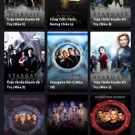
Trận Chiến Xuyên Vũ
Cổng Trời: Chiếc
Trận Chiến Xuyên Vũ
Trụ (Mùa 5)
Rương Chân Lý
Trụ (Mùa 4)
Trận Chiến Xuyên Vũ
Stargate SG-1 (Mùa
Trận Chiến Xuyên Vũ
Trụ (Mùa 3)
10)
Trụ (Mùa 2)