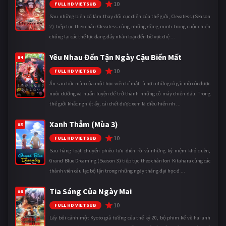
10
FULL HD VIETSUB
Sau những biến cố làm thay đổi cục diện của thế giới, Clevatess (Season
2) tiếp tục theo chân Clevatess cùng những đồng minh trong cuộc chiến
chống lại các thế lực đang đẩy nhân loại đến bờ vực diệ ...
Yêu Nhau Đến Tận Ngày Cậu Biến Mất
#4
10
FULL HD VIETSUB
Ẩn sau bức màn của một học viện bí mật là nơi những cô gái mồ côi được
nuôi dưỡng và huấn luyện để trở thành những cỗ máy chiến đấu. Trong
thế giới khắc nghiệt ấy, cái chết được xem là điều hiển nh ...
Xanh Thẳm (Mùa 3)
#5
10
FULL HD VIETSUB
Sau hàng loạt chuyến phiêu lưu điên rồ và những kỷ niệm khó quên,
Grand Blue Dreaming (Season 3) tiếp tục theo chân Iori Kitahara cùng các
thành viên câu lạc bộ lặn trong những ngày tháng đại học đ ...
Tia Sáng Của Ngày Mai
#6
10
FULL HD VIETSUB
Lấy bối cảnh một Kyoto giả tưởng của thế kỷ 20, bộ phim kể về hai anh