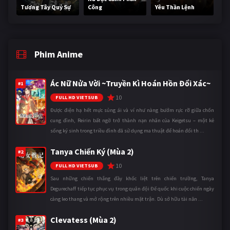
Tương Tây Quỷ Sự
Công
Yêu Thần Lệnh
Phim Anime
Ác Nữ Nửa Vời ~Truyền Kì Hoán Hồn Đổi Xác~
#1
10
FULL HD VIETSUB
Được điện hạ hết mực sủng ái và ví như nàng bướm rực rỡ giữa chốn
cung đình, Reirin bất ngờ trở thành nạn nhân của Keigetsu – một kẻ
sống ký sinh trong triều đình đã sử dụng ma thuật để hoán đổi th ...
Tanya Chiến Ký (Mùa 2)
#2
10
FULL HD VIETSUB
Sau những chiến thắng đầy khốc liệt trên chiến trường, Tanya
Degurechaff tiếp tục phục vụ trong quân đội Đế quốc khi cuộc chiến ngày
càng leo thang và mở rộng trên nhiều mặt trận. Dù sở hữu tài năn ...
Clevatess (Mùa 2)
#3