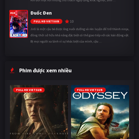
Khi đối mặt với những thử thách ngày càng khắc nghiệt, anh ...
Đuốc Đen
#10
10
FULL HD VIETSUB
Jirô là một cậu bé được ông nuôi dưỡng và rèn luyện để trở thành ninja,
đồng thời sở hữu khả năng đặc biệt có thể giao tiếp với các loài động vật.
Bị mọi người xa lánh vì sự khác biệt của mình, cậu ...
Phim được xem nhiều
FULL HD VIETSUB
FULL HD VIETSUB