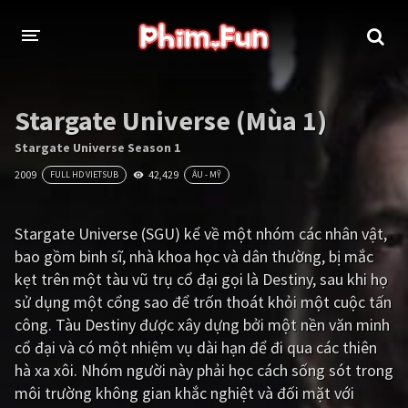
THỂ LOẠI
Stargate Universe (Mùa 1)
Thần thoại - Cổ trang
Hành động
Stargate Universe Season 1
2009
42,429
FULL HD VIETSUB
ÂU - MỸ
Tâm lý
Chiến tranh
Võ thuật - Kiếm hiệp
Nhạc kịch
Stargate Universe (SGU) kể về một nhóm các nhân vật,
bao gồm binh sĩ, nhà khoa học và dân thường, bị mắc
Kinh dị
Tội phạm - Hình sự
kẹt trên một tàu vũ trụ cổ đại gọi là Destiny, sau khi họ
Phiêu lưu
Hài hước
sử dụng một cổng sao để trốn thoát khỏi một cuộc tấn
công. Tàu Destiny được xây dựng bởi một nền văn minh
Viễn tưởng
Khoa học - Tài liệu
cổ đại và có một nhiệm vụ dài hạn để đi qua các thiên
Hoạt hình
Thể thao
hà xa xôi. Nhóm người này phải học cách sống sót trong
môi trường không gian khắc nghiệt và đối mặt với
Tình cảm - Lãng mạn
Kỳ ảo