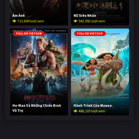
Ám Ảnh
Nữ Siêu Nhân
713,609 lượt xem
542,092 lượt xem
FULL HD VIETSUB
FULL HD VIETSUB
He-Man Và Những Chiến Binh
Hành Trình Của Moana
Vũ Trụ
486,103 lượt xem
234,094 lượt xem