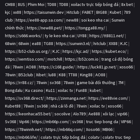
CM88
|
8US
|
Phim Moi
|
TD88
|
TD88
|
xoilactv trực tiếp bóng đá
|
8x bet
|
kjc
|
xx88
|
https://taisunwin.dev
|
Hitclub
|
FABET
|
BIG88
|
Kubet
|
789
club
|
https://ee88-app.sa.com/
|
new88
|
soi keo nha cai
|
Sunwin
chính thức
|
https://new88.pet/
|
https://tongga88.my/
|
https://s666.works/
|
ty le keo nha cai
|
UY88
|
https://tt8811.net/
|
68win
|
68win
|
ea88
|
TG88
|
https://sunwin3.nl/
|
hitclub
|
XX88
|
KJC
|
https://b52-club.us.org/
|
KJC
|
https://kjc.ad/
|
https://kubet.eco/
|
https://xemtiso.com/
|
motchill
|
https://b52com.io
|
trang cá độ bóng
đá
|
78win
|
AO88
|
https://c168.guide/
|
https://luck81.jp.net/
|
xoso66
|
78win
|
B52club
|
Xibet
|
lu88
|
K88
|
TT88
|
King88
|
AO88
|
https://rr88.cz/
|
78win
|
sv368
|
78win
|
game bài đổi thưởng
|
7M
|
Bongdalu
|
Ku casino
|
Ku11
|
xoilac tv
|
Fun88
|
kubet
|
https://sv368.direct/
|
https://zinmanga.net
|
https://ee88vie.com/
|
Kubet88
|
78win
|
sv368
|
nhà cái lô đề
|
78win
|
xoilac tv
|
xoso66
|
https://keonhacai55.bet/
|
socolive
|
Alo789
|
Ae888
|
xôi lạc
|
vip66
|
Sv368
|
Vip66
|
https://mb66p.com/
|
sv368
|
truc tiep bong da
|
VIP66
|
https://78winnh.net/
|
https://mb66q.com/
|
Xoso66
|
MB66
|
https://mb66.life/
|
colatv trực tiếp bóng đá
|
colatv
|
colatv truc tiep