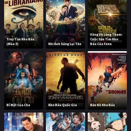
Vàng Và Lòng Tham:
Truy Tìm Kho Báu
Cuộc Săn Tìm Kho
(Mùa 3)
Khi Ánh Sáng Lụi Tàn
Báu Của Fenn
Bí Mật Của Cha
Kho Báu Quốc Gia
Bản Đồ Kho Báu