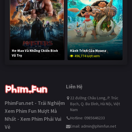
He-Man Và Những Chiến Binh
Hành Trình Của Moana
Vũ Trụ
496,774 lượt xem
245,854 lượt xem
Liên Hệ
22 đường Châu Long, P. Trúc
PhimFun.net - Trải Nghiệm
Bạch, Q. Ba Đình, Hà Nội, Việt
Nam
Xem Phim Fun Mượt Mà
Hotline: 0985646233
Nhất - Xem Phim Phải Vui
Vẻ
Email:
admin@phimfun.net