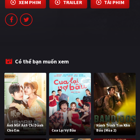
XEM PHIM
TRAILER
TẢI PHIM
Có thể bạn muốn xem
Ánh Mắt Anh Chỉ Dành
Hành Trình Tìm Kho
Cho Em
Cua Lại Vợ Bầu
Báu (Mùa 2)