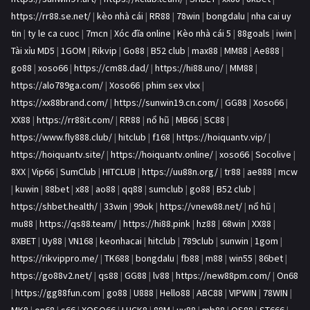
https://rr88.se.net/
|
kèo nhà cái
|
RR88
|
78win
|
bongdalu
|
nha cai uy
tin
|
ty le ca cuoc
|
7mcn
|
Xóc đĩa online
|
Kèo nhà cái 5
|
88goals
|
iwin
|
Tài xỉu MD5
|
1GOM
|
Rikvip
|
Go88
|
B52 club
|
max88
|
MM88
|
Ae888
|
go88
|
xoso66
|
https://cm88.dad/
|
https://hi88.uno/
|
MM88
|
https://alo789ga.com/
|
Xoso66
|
phim sex vlxx
|
https://xx88brand.com/
|
https://sunwin19.cn.com/
|
GG88
|
Xoso66
|
XX88
|
https://rr88it.com/
|
RR88
|
nổ hũ
|
MB66
|
SC88
|
https://www.fly888.club/
|
hitclub
|
f168
|
https://hoiquantv.vip/
|
https://hoiquantv.site/
|
https://hoiquantv.online/
|
xoso66
|
Socolive
|
8XX
|
Vip66
|
SumClub
|
HITCLUB
|
https://uu88n.org/
|
tr88
|
ae888
|
mcw
|
kuwin
|
88bet
|
x88
|
ao88
|
qq88
|
sumclub
|
go88
|
B52 club
|
https://shbet.health/
|
33win
|
99ok
|
https://vnew88.net/
|
nổ hũ
|
mu88
|
https://qs88.team/
|
https://hi88.pink
|
hz88
|
68win
|
XX88
|
8XBET
|
Uy88
|
VN168
|
keonhacai
|
hitclub
|
789club
|
sunwin
|
1gom
|
https://rikvippro.me/
|
TK688
|
bongdalu
|
fb88
|
m88
|
win55
|
86bet
|
https://go88v2.net/
|
qs88
|
GG88
|
lv88
|
https://new88pm.com/
|
On68
|
https://gg88fun.com
|
go88
|
U888
|
Hello88
|
ABC88
|
VIPWIN
|
78WIN
|