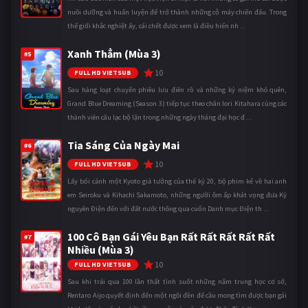
nuôi dưỡng và huấn luyện để trở thành những cỗ máy chiến đấu. Trong
thế giới khắc nghiệt ấy, cái chết được xem là điều hiển nh ...
Xanh Thẳm (Mùa 3)
#5
10
FULL HD VIETSUB
Sau hàng loạt chuyến phiêu lưu điên rồ và những kỷ niệm khó quên,
Grand Blue Dreaming (Season 3) tiếp tục theo chân Iori Kitahara cùng các
thành viên câu lạc bộ lặn trong những ngày tháng đại học đ ...
Tia Sáng Của Ngày Mai
#6
10
FULL HD VIETSUB
Lấy bối cảnh một Kyoto giả tưởng của thế kỷ 20, bộ phim kể về hai anh
em Seiroku và Kihachi Sakamoto, những người ôm ấp khát vọng đưa Kỷ
nguyên Điện đến với đất nước thông qua cuốn Danh mục Điện th ...
100 Cô Bạn Gái Yêu Bạn Rất Rất Rất Rất Rất
#7
Nhiều (Mùa 3)
10
FULL HD VIETSUB
Sau khi trải qua 100 lần thất tình suốt những năm trung học cơ sở,
Rentaro Aijo quyết định đến một ngôi đền để cầu mong tìm được bạn gái