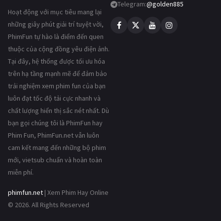
Telegram:
@golden885
Hoạt động với mục tiêu mang lại
những giây phút giải trí tuyệt vời,
PhimFun tự hào là điểm đến quen
thuộc của cộng đồng yêu điện ảnh.
Tại đây, hệ thống được tối ưu hóa
trên hạ tầng mạnh mẽ để đảm bảo
trải nghiệm xem phim fun của bạn
luôn đạt tốc độ tải cực nhanh và
chất lượng hiển thị sắc nét nhất. Dù
bạn gọi chúng tôi là PhimFun hay
Phim Fun, PhimFun.net vẫn luôn
cam kết mang đến những bộ phim
mới, vietsub chuẩn và hoàn toàn
miễn phí.
phimfun.net
| Xem Phim Hay Online
© 2026. All Rights Reserved