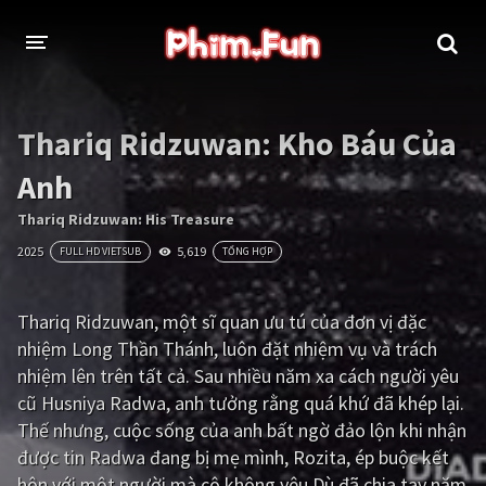
THỂ LOẠI
Thariq Ridzuwan: Kho Báu Của
Thần thoại - Cổ trang
Hành động
Anh
Tâm lý
Chiến tranh
Thariq Ridzuwan: His Treasure
2025
5,619
FULL HD VIETSUB
TỔNG HỢP
Võ thuật - Kiếm hiệp
Nhạc kịch
Kinh dị
Tội phạm - Hình sự
Thariq Ridzuwan, một sĩ quan ưu tú của đơn vị đặc
nhiệm Long Thần Thánh, luôn đặt nhiệm vụ và trách
Phiêu lưu
Hài hước
nhiệm lên trên tất cả. Sau nhiều năm xa cách người yêu
Viễn tưởng
Khoa học - Tài liệu
cũ Husniya Radwa, anh tưởng rằng quá khứ đã khép lại.
Thế nhưng, cuộc sống của anh bất ngờ đảo lộn khi nhận
Hoạt hình
Thể thao
được tin Radwa đang bị mẹ mình, Rozita, ép buộc kết
Tình cảm - Lãng mạn
Kỳ ảo
hôn với một người mà cô không yêu.Dù đã chia tay năm