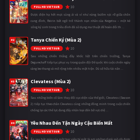
10
FULL HD VIETSUB
Được điện hạ hết mực sủng ái và ví như nàng bướm rực rỡ giữa chốn
cung đình, Reirin bất ngờ trở thành nạn nhân của Keigetsu – một kẻ
sống ký sinh trong triều đình đã sử dụng ma thuật để hoán đổi th ...
Tanya Chiến Ký (Mùa 2)
#2
10
FULL HD VIETSUB
Sau những chiến thắng đầy khốc liệt trên chiến trường, Tanya
Degurechaff tiếp tục phục vụ trong quân đội Đế quốc khi cuộc chiến ngày
càng leo thang và mở rộng trên nhiều mặt trận. Dù sở hữu tài năn ...
Clevatess (Mùa 2)
#3
10
FULL HD VIETSUB
Sau những biến cố làm thay đổi cục diện của thế giới, Clevatess (Season
2) tiếp tục theo chân Clevatess cùng những đồng minh trong cuộc chiến
chống lại các thế lực đang đẩy nhân loại đến bờ vực diệ ...
Yêu Nhau Đến Tận Ngày Cậu Biến Mất
#4
10
FULL HD VIETSUB
Ẩn sau bức màn của một học viện bí mật là nơi những cô gái mồ côi được