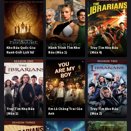
Kho Báu Quốc Gia:
Hành Trình Tìm Kho
Truy Tìm Kho Báu
Ranh Giới Lịch Sử
Báu (Mùa 1)
(Mùa 4)
Truy Tìm Kho Báu
Em Là Chàng Trai Của
Truy Tìm Kho Báu
(Mùa 1)
Anh
(Mùa 2)