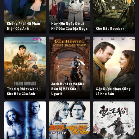
Không Phải Nữ Phản
Hủy Hôn Ngày Đó Là
Diện Của Anh
Khở Đầu Của Địa Ngục
Kho Báu Escobar
Jack Hunter Và Kho
Thariq Ridzuwan:
Báu Bị Mất Của
Gặp Được Nhau Cũng
Kho Báu Của Anh
Ugarit
Là Kho Báu