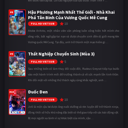
khi bước vào cấp ba. Lời cầu nguyện của cậu được Thần Tình Y ...
Hậu Phương Mạnh Nhất Thế Giới - Nhà Khai
#8
Phá Tân Binh Của Vương Quốc Mê Cung
10
FULL HD VIETSUB
Atobe Arihito, một nhân viên văn phòng luôn cống hiến hết mình cho
công việc, bất ngờ gặp tai nạn và được chuyển sinh đến dị giới mang tên
Vương quốc Mê Cung. Tại đây, anh trở thành một mạo hiểm gi ...
Thất Nghiệp Chuyển Sinh (Mùa 3)
#9
5
FULL HD VIETSUB
Sau những biến cố làm thay đổi cuộc đời, Rudeus Greyrat tiếp tục bước
vào một hành trình mới để trưởng thành cả về sức mạnh lẫn tinh thần.
Khi đối mặt với những thử thách ngày càng khắc nghiệt, anh ...
Đuốc Đen
#10
10
FULL HD VIETSUB
Jirô là một cậu bé được ông nuôi dưỡng và rèn luyện để trở thành ninja,
đồng thời sở hữu khả năng đặc biệt có thể giao tiếp với các loài động vật.
Bị mọi người xa lánh vì sự khác biệt của mình, cậu ...