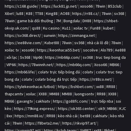
https://c168.guide/
|
https://luck81.jp.net/
|
xoso66
|
78win
|
B52club
|
Xibet
|
lu88
|
K88
|
TT88
|
King88
|
AO88
|
https://rr88.cz/
|
78win
|
sv368
|
78win
|
game bài đổi thưởng
|
7M
|
Bongdalu
|
DH88
|
https://shbet-
okvip.uk.com/
|
qs88
|
Ku casino
|
Ku11
|
xoilac tv
|
Fun88
|
kubet
|
https://sv368.direct/
|
sunwin
|
https://zinmanga.net
|
https://ee88vie.com/
|
Kubet88
|
78win
|
sv368
|
nhà cái lô đề
|
78win
|
xoilac tv
|
xoso66
|
https://keonhacai55.bet/
|
socolive
|
Alo789
|
Ae888
|
xôi lạc
|
Sv368
|
Vip66
|
https://mb66p.com/
|
sv368
|
truc tiep bong da
|
VIP66
|
https://78winnh.net/
|
https://mb66q.com/
|
Xoso66
|
MB66
|
https://mb66.life/
|
colatv trực tiếp bóng đá
|
colatv
|
colatv truc tiep
bong da
|
colatv
|
colatv bóng đá trực tiếp
|
https://rr88co.net/
|
https://tylekeonhacai.futbol/
|
https://bshbet.com/
|
xx88
|
RR88
|
thapcamtv
|
xoilac
|
XX88
|
MM88
|
MM88
|
luongsontv
|
RR88
|
XX88
|
MB66
|
gavangtv
|
cakhiatv
|
https://go88fc.com/
|
trực tiếp nba
|
soi
kèo
|
https://79king.express/
|
https://ok365.center/
|
ok9
|
MB66
|
KJC
|
8xx
|
https://mm88.io/
|
RR88
|
kèo nhà cái
|
bet88
|
cakhiatv
|
kèo nhà
cái
|
78win
|
https://f8beta2.me/
|
https://rikvip97.art/
|
https://sunwin97.art/
|
https://kclub.team/
|
SHBET
|
xx88
|
8kbet
|