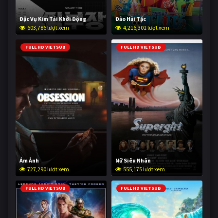
Đặc Vụ Kim Tái Khởi Động
Đảo Hải Tặc
603,786 lượt xem
4,216,301 lượt xem
FULL HD VIETSUB
FULL HD VIETSUB
Ám Ảnh
Nữ Siêu Nhân
727,290 lượt xem
555,175 lượt xem
FULL HD VIETSUB
FULL HD VIETSUB