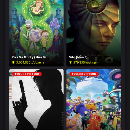
Rick Và Morty (Mùa 9)
Silo (Mùa 3)
3,004,830 lượt xem
379,335 lượt xem
FULL HD VIETSUB
FULL HD VIETSUB