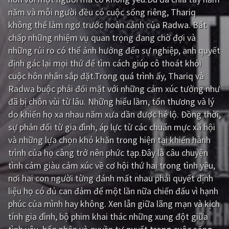
năm và mỗi người đều có cuộc sống riêng, Thariq
Giật gân
Gia đình
không thể làm ngơ trước hoàn cảnh của Radwa. Bất
chấp những nhiệm vụ quan trọng đang chờ đợi và
Bí ẩn
Lịch sử
những rủi ro có thể ảnh hưởng đến sự nghiệp, anh quyết
Viễn Tây
Tiểu sử
định gác lại mọi thứ để tìm cách giúp cô thoát khỏi
cuộc hôn nhân sắp đặt.Trong quá trình ấy, Thariq và
GameShow
DramaTV
Radwa buộc phải đối mặt với những cảm xúc tưởng như
đã bị chôn vùi từ lâu. Những hiểu lầm, tổn thương và lý
QUỐC GIA
do khiến họ xa nhau năm xưa dần được hé lộ. Đồng thời,
sự phản đối từ gia đình, áp lực từ các chuẩn mực xã hội
Âu - Mỹ
Trung Quốc - Hồng Kông
và những lựa chọn khó khăn trong hiện tại khiến hành
Hàn Quốc
Nhật Bản
trình của họ càng trở nên phức tạp.Đây là câu chuyện
tình cảm giàu cảm xúc về cơ hội thứ hai trong tình yêu,
Ấn Độ
Việt Nam
nơi hai con người từng đánh mất nhau phải quyết định
Tổng hợp
liệu họ có đủ can đảm để một lần nữa chiến đấu vì hạnh
phúc của mình hay không. Xen lẫn giữa lãng mạn và kịch
tính gia đình, bộ phim khai thác những xung đột giữa
CẬP NHẬT