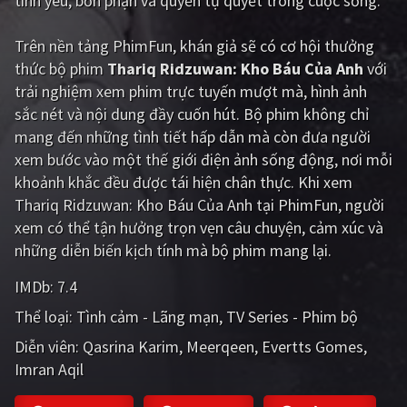
tình yêu, bổn phận và quyền tự quyết trong cuộc sống.
PHIM MỚI
Trên nền tảng
PhimFun
, khán giả sẽ có cơ hội thưởng
PHIM BỘ
thức bộ phim
Thariq Ridzuwan: Kho Báu Của Anh
với
PHIM LẺ
trải nghiệm xem phim trực tuyến mượt mà, hình ảnh
sắc nét và nội dung đầy cuốn hút. Bộ phim không chỉ
PHIM CHIẾU RẠP
mang đến những tình tiết hấp dẫn mà còn đưa người
xem bước vào một thế giới điện ảnh sống động, nơi mỗi
TUYỂN TẬP PHIM
khoảnh khắc đều được tái hiện chân thực. Khi xem
BLOG
Thariq Ridzuwan: Kho Báu Của Anh tại PhimFun, người
xem có thể tận hưởng trọn vẹn câu chuyện, cảm xúc và
những diễn biến kịch tính mà bộ phim mang lại.
IMDb:
7.4
Thể loại:
Tình cảm - Lãng mạn
TV Series - Phim bộ
Diễn viên:
Qasrina Karim
Meerqeen
Evertts Gomes
Imran Aqil