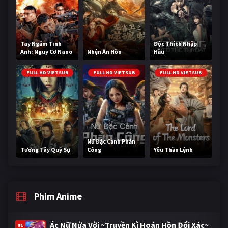
Tay Ngắm Tinh
Độc Thích Nhập
Anh: Nguy Cơ Nano
Nhện Ăn Hồn
Hầu
FULL HD VIETSUB
FULL HD VIETSUB
FULL HD VIETSUB
Nữ Đặc Cảnh Phản
Tương Tây Quỷ Sự
Công
Yêu Thần Lệnh
Phim Anime
Ác Nữ Nửa Vời ~Truyền Kì Hoán Hồn Đổi Xác~
#1