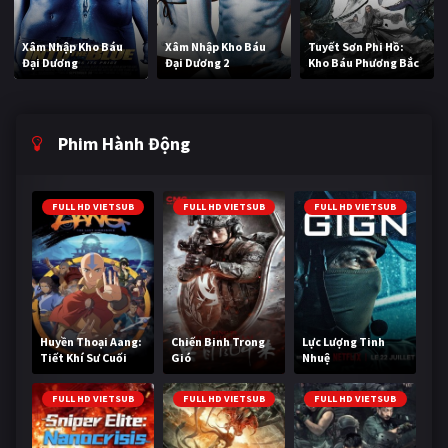
Xâm Nhập Kho Báu
Xâm Nhập Kho Báu
Tuyết Sơn Phi Hồ:
Đại Dương
Đại Dương 2
Kho Báu Phương Bắc
Phim Hành Động
FULL HD VIETSUB
FULL HD VIETSUB
FULL HD VIETSUB
Huyền Thoại Aang:
Chiến Binh Trong
Lực Lượng Tinh
Tiết Khí Sư Cuối
Gió
Nhuệ
Cùng
FULL HD VIETSUB
FULL HD VIETSUB
FULL HD VIETSUB