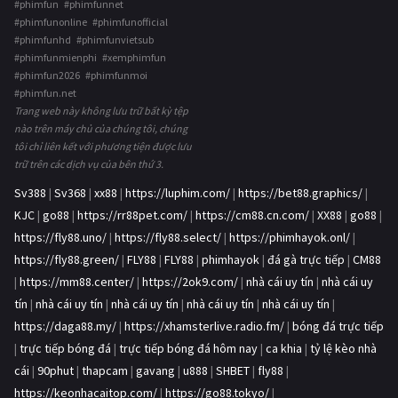
#phimfun #phimfunnet
#phimfunonline #phimfunofficial
#phimfunhd #phimfunvietsub
#phimfunmienphi #xemphimfun
#phimfun2026 #phimfunmoi
#phimfun.net
Trang web này không lưu trữ bất kỳ tệp
nào trên máy chủ của chúng tôi, chúng
tôi chỉ liên kết với phương tiện được lưu
trữ trên các dịch vụ của bên thứ 3.
Sv388
|
Sv368
|
xx88
|
https://luphim.com/
|
https://bet88.graphics/
|
KJC
|
go88
|
https://rr88pet.com/
|
https://cm88.cn.com/
|
XX88
|
go88
|
https://fly88.uno/
|
https://fly88.select/
|
https://phimhayok.onl/
|
https://fly88.green/
|
FLY88
|
FLY88
|
phimhayok
|
đá gà trực tiếp
|
CM88
|
https://mm88.center/
|
https://2ok9.com/
|
nhà cái uy tín
|
nhà cái uy
tín
|
nhà cái uy tín
|
nhà cái uy tín
|
nhà cái uy tín
|
nhà cái uy tín
|
https://daga88.my/
|
https://xhamsterlive.radio.fm/
|
bóng đá trực tiếp
|
trực tiếp bóng đá
|
trực tiếp bóng đá hôm nay
|
ca khia
|
tỷ lệ kèo nhà
cái
|
90phut
|
thapcam
|
gavang
|
u888
|
SHBET
|
fly88
|
https://keonhacaitop.com/
|
https://go88.tokyo/
|