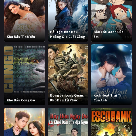
Hải Tặc: Kho Báu
Bầu Trời Xanh Của
Kho Báu Tình Yêu
Hoàng Gia Cuối Cùng
Em
Bồng Lai Long Quan:
Kích Hoạt Trái Tim
Kho Báu Công Gô
Kho Báu Từ Phúc
Của Anh