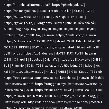
https://keonhacai.international/
|
https://phimhayok.tv/
|
https://phimhayok.co/
|
RR88
|
Hitclub
|
789Club
|
ck444
|
GG88
|
https://ok9.works/
|
NOHU
|
TT88
|
789P
|
qh88
|
rr88
|
J88
|
https://gavangtv.llc/
|
luongsontv
|
sunwin
|
hitclub
|
kèo nhà cái
|
AE888 Đăng Nhập
|
Hay88
|
Hay88
|
Hay88
|
Hay88
|
Hay88
|
Hay88
|
hitclub
|
https://mm88.tax/
|
sunwin
|
https://icm88.com/
|
sunwin
|
https://aukuwin.com/
|
GG88
|
RR88
|
shbet
|
XX88
|
Hitclub
|
NHATVIP
|
GOAL123
|
KING88
|
8DAY
|
shbet
|
grandpashabet
|
86bet
|
o8
|
rr88
|
uy88
|
onbet
|
https://go8f.design/
|
alo789
|
KJC
|
FLY88
|
hay.win
|
QS88
|
O8
|
go88
|
Socolive
|
CakhiaTV
|
https://go88play.site
|
CM88
|
8US
|
Phim Moi
|
TD88
|
TD88
|
xoilactv trực tiếp bóng đá
|
8x bet
|
kjc
|
xx88
|
https://taisunwin.dev
|
Hitclub
|
FABET
|
BIG88
|
Kubet
|
789 club
|
https://ee88-app.sa.com/
|
new88
|
soi keo nha cai
|
Sunwin chính thức
|
https://new88.pet/
|
https://tongga88.my/
|
https://s666.works/
|
ty
le keo nha cai
|
UY88
|
https://tt8811.net/
|
68win
|
68win
|
ea88
|
TG88
|
https://sunwin3.nl/
|
hitclub
|
XX88
|
KJC
|
https://b52-club.us.org/
|
KJC
|
https://kjc.ad/
|
https://kubet.eco/
|
https://xemtiso.com/
|
motchill
|
https://b52com.io
|
trang cá độ bóng đá
|
78win
|
AO88
|