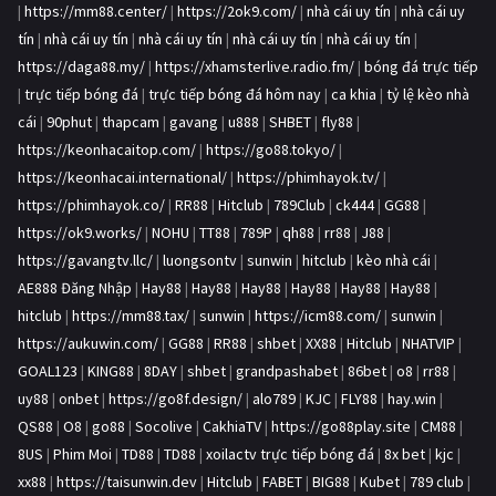
|
https://mm88.center/
|
https://2ok9.com/
|
nhà cái uy tín
|
nhà cái uy
tín
|
nhà cái uy tín
|
nhà cái uy tín
|
nhà cái uy tín
|
nhà cái uy tín
|
https://daga88.my/
|
https://xhamsterlive.radio.fm/
|
bóng đá trực tiếp
|
trực tiếp bóng đá
|
trực tiếp bóng đá hôm nay
|
ca khia
|
tỷ lệ kèo nhà
cái
|
90phut
|
thapcam
|
gavang
|
u888
|
SHBET
|
fly88
|
https://keonhacaitop.com/
|
https://go88.tokyo/
|
https://keonhacai.international/
|
https://phimhayok.tv/
|
https://phimhayok.co/
|
RR88
|
Hitclub
|
789Club
|
ck444
|
GG88
|
https://ok9.works/
|
NOHU
|
TT88
|
789P
|
qh88
|
rr88
|
J88
|
https://gavangtv.llc/
|
luongsontv
|
sunwin
|
hitclub
|
kèo nhà cái
|
AE888 Đăng Nhập
|
Hay88
|
Hay88
|
Hay88
|
Hay88
|
Hay88
|
Hay88
|
hitclub
|
https://mm88.tax/
|
sunwin
|
https://icm88.com/
|
sunwin
|
https://aukuwin.com/
|
GG88
|
RR88
|
shbet
|
XX88
|
Hitclub
|
NHATVIP
|
GOAL123
|
KING88
|
8DAY
|
shbet
|
grandpashabet
|
86bet
|
o8
|
rr88
|
uy88
|
onbet
|
https://go8f.design/
|
alo789
|
KJC
|
FLY88
|
hay.win
|
QS88
|
O8
|
go88
|
Socolive
|
CakhiaTV
|
https://go88play.site
|
CM88
|
8US
|
Phim Moi
|
TD88
|
TD88
|
xoilactv trực tiếp bóng đá
|
8x bet
|
kjc
|
xx88
|
https://taisunwin.dev
|
Hitclub
|
FABET
|
BIG88
|
Kubet
|
789 club
|