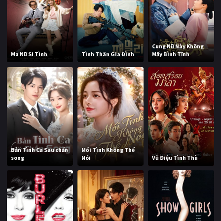
Cung Nữ Này Không
Ma Nữ Si Tình
Tình Thân Gia Đình
Mấy Bình Tĩnh
Bản Tình Ca Sau chấn
Mối Tình Không Thể
song
Nói
Vũ Điệu Tình Thù