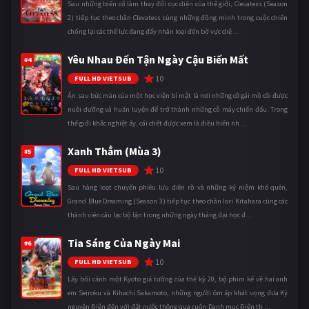
Sau những biến cố làm thay đổi cục diện của thế giới, Clevatess (Season
2) tiếp tục theo chân Clevatess cùng những đồng minh trong cuộc chiến
chống lại các thế lực đang đẩy nhân loại đến bờ vực diệ ...
Yêu Nhau Đến Tận Ngày Cậu Biến Mất
#4
10
FULL HD VIETSUB
Ẩn sau bức màn của một học viện bí mật là nơi những cô gái mồ côi được
nuôi dưỡng và huấn luyện để trở thành những cỗ máy chiến đấu. Trong
thế giới khắc nghiệt ấy, cái chết được xem là điều hiển nh ...
Xanh Thẳm (Mùa 3)
#5
10
FULL HD VIETSUB
Sau hàng loạt chuyến phiêu lưu điên rồ và những kỷ niệm khó quên,
Grand Blue Dreaming (Season 3) tiếp tục theo chân Iori Kitahara cùng các
thành viên câu lạc bộ lặn trong những ngày tháng đại học đ ...
Tia Sáng Của Ngày Mai
#6
10
FULL HD VIETSUB
Lấy bối cảnh một Kyoto giả tưởng của thế kỷ 20, bộ phim kể về hai anh
em Seiroku và Kihachi Sakamoto, những người ôm ấp khát vọng đưa Kỷ
nguyên Điện đến với đất nước thông qua cuốn Danh mục Điện th ...