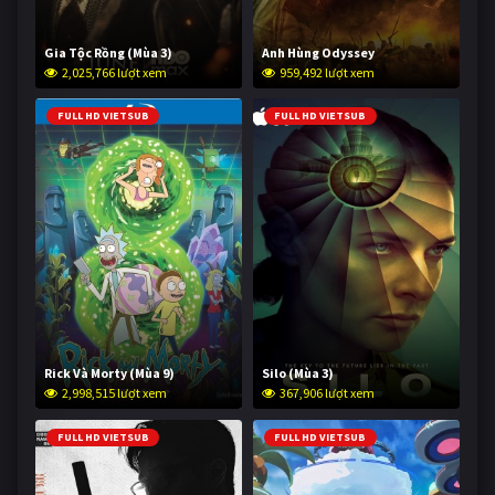
Gia Tộc Rồng (Mùa 3)
Anh Hùng Odyssey
2,025,766 lượt xem
959,492 lượt xem
FULL HD VIETSUB
FULL HD VIETSUB
Rick Và Morty (Mùa 9)
Silo (Mùa 3)
2,998,515 lượt xem
367,906 lượt xem
FULL HD VIETSUB
FULL HD VIETSUB