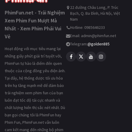
22 đường Châu Long, P. Trúc
PhimFun.net - Trải Nghiệm
Bạch, Q. Ba Đình, Hà Nội, Việt
Nam
Xem Phim Fun Mượt Mà
Hotline: 0985646233
Nhất - Xem Phim Phải Vui
Vẻ
Email:
admin@phimfun.net
Telegram:
@golden885
Hoạt động với mục tiêu mang lại
những giây phút giải trí tuyệt vời,
PhimFun tự hào là điểm đến quen
thuộc của cộng đồng yêu điện ảnh.
Tại đây, hệ thống được tối ưu hóa
trên hạ tầng mạnh mẽ để đảm bảo
trải nghiệm xem phim fun của bạn
luôn đạt tốc độ tải cực nhanh và
chất lượng hiển thị sắc nét nhất. Dù
bạn gọi chúng tôi là PhimFun hay
Phim Fun, PhimFun.net vẫn luôn
cam kết mang đến những bộ phim