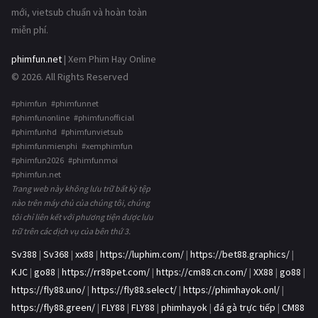
mới, vietsub chuẩn và hoàn toàn
miễn phí.
phimfun.net
| Xem Phim Hay Online
© 2026. All Rights Reserved
#phimfun #phimfunnet
#phimfunonline #phimfunofficial
#phimfunhd #phimfunvietsub
#phimfunmienphi #xemphimfun
#phimfun2026 #phimfunmoi
#phimfun.net
Trang web này không lưu trữ bất kỳ tệp
nào trên máy chủ của chúng tôi, chúng
tôi chỉ liên kết với phương tiện được lưu
trữ trên các dịch vụ của bên thứ 3.
Sv388
|
Sv368
|
xx88
|
https://luphim.com/
|
https://bet88.graphics/
|
KJC
|
go88
|
https://rr88pet.com/
|
https://cm88.cn.com/
|
XX88
|
go88
|
https://fly88.uno/
|
https://fly88.select/
|
https://phimhayok.onl/
|
https://fly88.green/
|
FLY88
|
FLY88
|
phimhayok
|
đá gà trực tiếp
|
CM88