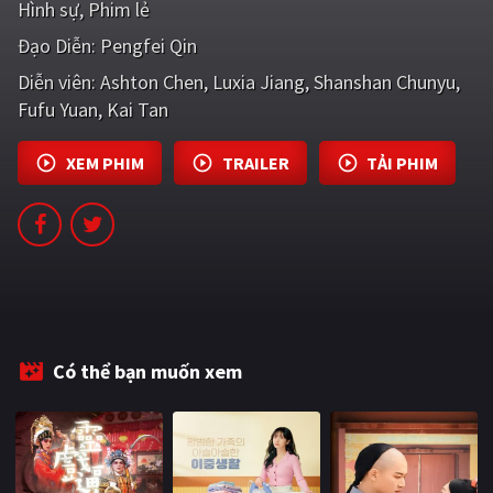
Hình sự
Phim lẻ
PHIM MỚI
Đạo Diễn:
Pengfei Qin
PHIM BỘ
Diễn viên:
Ashton Chen
Luxia Jiang
Shanshan Chunyu
Fufu Yuan
PHIM LẺ
Kai Tan
PHIM CHIẾU RẠP
XEM PHIM
TRAILER
TẢI PHIM
TUYỂN TẬP PHIM
BLOG
Có thể bạn muốn xem