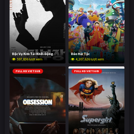
Đặc Vụ Kim Tái Khởi Động
Đảo Hải Tặc
597,836 lượt xem
4,207,626 lượt xem
FULL HD VIETSUB
FULL HD VIETSUB