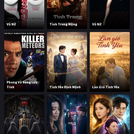
Vũ Nữ
Tình Trong Mộng
Vũ Nữ
Phong Vũ Song Lưu
Tinh
Tình Yêu Định Mệnh
Làn Gió Tình Yêu