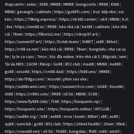
thapcamtv
|
xoilac
|
XX88
|
MM88
|
MM88
|
luongsontv
|
RR88
|
XX88
|
MB66
|
gavangtv
|
cakhiatv
|
https://go88fc.com/
|
trực tiếp nba
|
soi
kèo
|
https://79king.express/
|
https://ok365.center/
|
ok9
|
MB66
|
KJC
|
8xx
|
https://mm88.io/
|
RR88
|
kèo nhà cái
|
bet88
|
cakhiatv
|
kèo nhà
cái
|
78win
|
https://f8beta2.me/
|
https://rikvip97.art/
|
https://sunwin97.art/
|
https://kclub.team/
|
SHBET
|
xx88
|
8kbet
|
https://rr88.se.net/
|
kèo nhà cái
|
RR88
|
78win
|
bongdalu
|
nha cai uy
tin
|
ty le ca cuoc
|
7mcn
|
Xóc đĩa online
|
Kèo nhà cái 5
|
88goals
|
iwin
|
Tài xỉu MD5
|
1GOM
|
Rikvip
|
Go88
|
B52 club
|
max88
|
MM88
|
Ae888
|
go88
|
xoso66
|
https://cm88.dad/
|
https://hi88.uno/
|
MM88
|
https://alo789ga.com/
|
Xoso66
|
phim sex vlxx
|
https://xx88brand.com/
|
https://sunwin19.cn.com/
|
GG88
|
Xoso66
|
XX88
|
https://rr88it.com/
|
RR88
|
nổ hũ
|
MB66
|
SC88
|
https://www.fly888.club/
|
f168
|
https://hoiquantv.vip/
|
https://hoiquantv.site/
|
https://hoiquantv.online/
|
HITCLUB
|
https://uu88n.org/
|
tr88
|
ae888
|
mcw
|
kuwin
|
88bet
|
x88
|
ao88
|
qq88
|
sumclub
|
go88
|
B52 club
|
https://shbet.health/
|
33win
|
99ok
|
https://vnew88.net/
|
nổ hũ
|
TK688
|
bongdalu
|
fb88
|
m88
|
win55
|