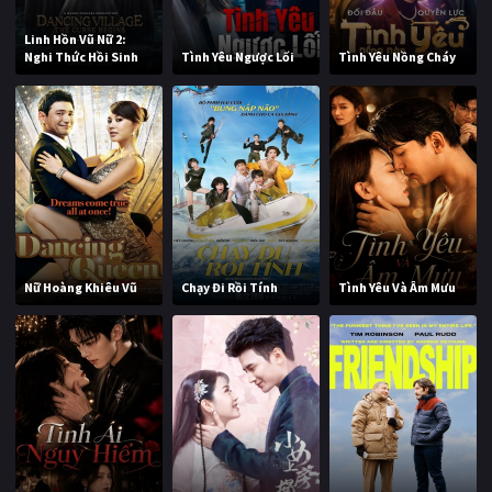
Linh Hồn Vũ Nữ 2:
Nghi Thức Hồi Sinh
Tình Yêu Ngược Lối
Tình Yêu Nồng Cháy
Nữ Hoàng Khiêu Vũ
Chạy Đi Rồi Tính
Tình Yêu Và Âm Mưu