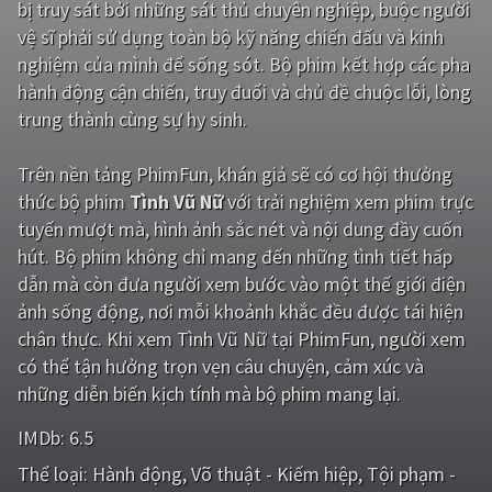
bị truy sát bởi những sát thủ chuyên nghiệp, buộc người
vệ sĩ phải sử dụng toàn bộ kỹ năng chiến đấu và kinh
Giật gân
Gia đình
nghiệm của mình để sống sót. Bộ phim kết hợp các pha
Bí ẩn
Lịch sử
hành động cận chiến, truy đuổi và chủ đề chuộc lỗi, lòng
trung thành cùng sự hy sinh.
Viễn Tây
Tiểu sử
GameShow
DramaTV
Trên nền tảng
PhimFun
, khán giả sẽ có cơ hội thưởng
thức bộ phim
Tình Vũ Nữ
với trải nghiệm xem phim trực
QUỐC GIA
tuyến mượt mà, hình ảnh sắc nét và nội dung đầy cuốn
hút. Bộ phim không chỉ mang đến những tình tiết hấp
Âu - Mỹ
Trung Quốc - Hồng Kông
dẫn mà còn đưa người xem bước vào một thế giới điện
ảnh sống động, nơi mỗi khoảnh khắc đều được tái hiện
Hàn Quốc
Nhật Bản
chân thực. Khi xem Tình Vũ Nữ tại PhimFun, người xem
Ấn Độ
Việt Nam
có thể tận hưởng trọn vẹn câu chuyện, cảm xúc và
những diễn biến kịch tính mà bộ phim mang lại.
Tổng hợp
IMDb:
6.5
CẬP NHẬT
Thể loại:
Hành động
Võ thuật - Kiếm hiệp
Tội phạm -