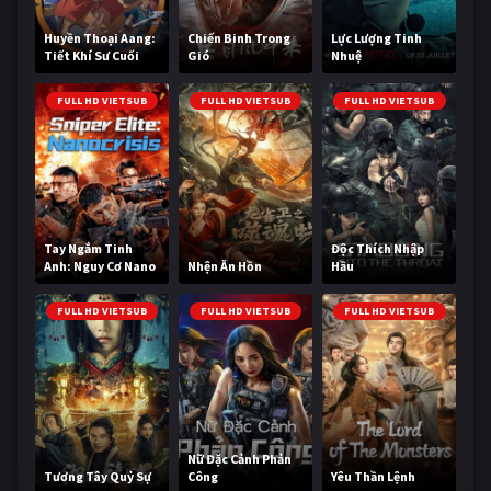
Huyền Thoại Aang:
Chiến Binh Trong
Lực Lượng Tinh
Tiết Khí Sư Cuối
Gió
Nhuệ
Cùng
FULL HD VIETSUB
FULL HD VIETSUB
FULL HD VIETSUB
Tay Ngắm Tinh
Độc Thích Nhập
Anh: Nguy Cơ Nano
Nhện Ăn Hồn
Hầu
FULL HD VIETSUB
FULL HD VIETSUB
FULL HD VIETSUB
Nữ Đặc Cảnh Phản
Tương Tây Quỷ Sự
Công
Yêu Thần Lệnh