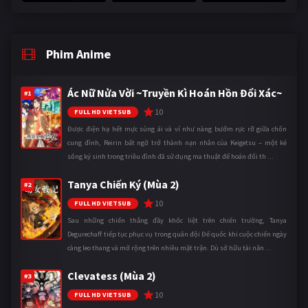
Phim Anime
Ác Nữ Nửa Vời ~Truyền Kì Hoán Hồn Đổi Xác~
#1
10
FULL HD VIETSUB
Được điện hạ hết mực sủng ái và ví như nàng bướm rực rỡ giữa chốn
cung đình, Reirin bất ngờ trở thành nạn nhân của Keigetsu – một kẻ
sống ký sinh trong triều đình đã sử dụng ma thuật để hoán đổi th ...
Tanya Chiến Ký (Mùa 2)
#2
10
FULL HD VIETSUB
Sau những chiến thắng đầy khốc liệt trên chiến trường, Tanya
Degurechaff tiếp tục phục vụ trong quân đội Đế quốc khi cuộc chiến ngày
càng leo thang và mở rộng trên nhiều mặt trận. Dù sở hữu tài năn ...
Clevatess (Mùa 2)
#3
10
FULL HD VIETSUB