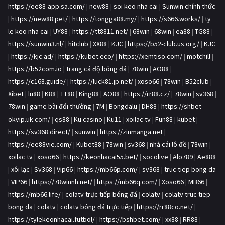
https://ee88-app.sa.com/
|
new88
|
soi keo nha cai
|
Sunwin chính thức
|
https://new88.pet/
|
https://tongga88.my/
|
https://s666.works/
|
ty
le keo nha cai
|
UY88
|
https://tt8811.net/
|
68win
|
68win
|
ea88
|
TG88
|
https://sunwin3.nl/
|
hitclub
|
XX88
|
KJC
|
https://b52-club.us.org/
|
KJC
|
https://kjc.ad/
|
https://kubet.eco/
|
https://xemtiso.com/
|
motchill
|
https://b52com.io
|
trang cá độ bóng đá
|
78win
|
AO88
|
https://c168.guide/
|
https://luck81.jp.net/
|
xoso66
|
78win
|
B52club
|
Xibet
|
lu88
|
K88
|
TT88
|
King88
|
AO88
|
https://rr88.cz/
|
78win
|
sv368
|
78win
|
game bài đổi thưởng
|
7M
|
Bongdalu
|
DH88
|
https://shbet-
okvip.uk.com/
|
qs88
|
Ku casino
|
Ku11
|
xoilac tv
|
Fun88
|
kubet
|
https://sv368.direct/
|
sunwin
|
https://zinmanga.net
|
https://ee88vie.com/
|
Kubet88
|
78win
|
sv368
|
nhà cái lô đề
|
78win
|
xoilac tv
|
xoso66
|
https://keonhacai55.bet/
|
socolive
|
Alo789
|
Ae888
|
xôi lạc
|
Sv368
|
Vip66
|
https://mb66p.com/
|
sv368
|
truc tiep bong da
|
VIP66
|
https://78winnh.net/
|
https://mb66q.com/
|
Xoso66
|
MB66
|
https://mb66.life/
|
colatv trực tiếp bóng đá
|
colatv
|
colatv truc tiep
bong da
|
colatv
|
colatv bóng đá trực tiếp
|
https://rr88co.net/
|
https://tylekeonhacai.futbol/
|
https://bshbet.com/
|
xx88
|
RR88
|