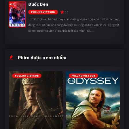
Đuốc Đen
#10
10
FULL HD VIETSUB
Jirô là một cậu bé được ông nuôi dưỡng và rèn luyện để trở thành ninja,
đồng thời sở hữu khả năng đặc biệt có thể giao tiếp với các loài động vật.
Bị mọi người xa lánh vì sự khác biệt của mình, cậu ...
Phim được xem nhiều
FULL HD VIETSUB
FULL HD VIETSUB