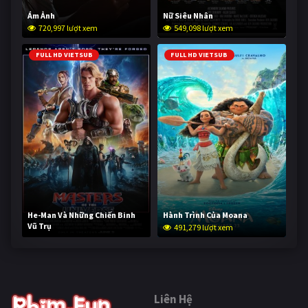
Ám Ảnh
Nữ Siêu Nhân
720,997 lượt xem
549,098 lượt xem
FULL HD VIETSUB
FULL HD VIETSUB
He-Man Và Những Chiến Binh
Hành Trình Của Moana
Vũ Trụ
491,279 lượt xem
240,115 lượt xem
Liên Hệ