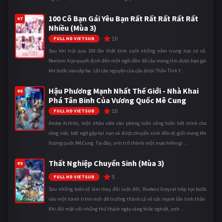
100 Cô Bạn Gái Yêu Bạn Rất Rất Rất Rất Rất
#7
Nhiều (Mùa 3)
10
FULL HD VIETSUB
Sau khi trải qua 100 lần thất tình suốt những năm trung học cơ sở,
Rentaro Aijo quyết định đến một ngôi đền để cầu mong tìm được bạn gái
khi bước vào cấp ba. Lời cầu nguyện của cậu được Thần Tình Y ...
Hậu Phương Mạnh Nhất Thế Giới - Nhà Khai
#8
Phá Tân Binh Của Vương Quốc Mê Cung
10
FULL HD VIETSUB
Atobe Arihito, một nhân viên văn phòng luôn cống hiến hết mình cho
công việc, bất ngờ gặp tai nạn và được chuyển sinh đến dị giới mang tên
Vương quốc Mê Cung. Tại đây, anh trở thành một mạo hiểm gi ...
Thất Nghiệp Chuyển Sinh (Mùa 3)
#9
5
FULL HD VIETSUB
Sau những biến cố làm thay đổi cuộc đời, Rudeus Greyrat tiếp tục bước
vào một hành trình mới để trưởng thành cả về sức mạnh lẫn tinh thần.
Khi đối mặt với những thử thách ngày càng khắc nghiệt, anh ...