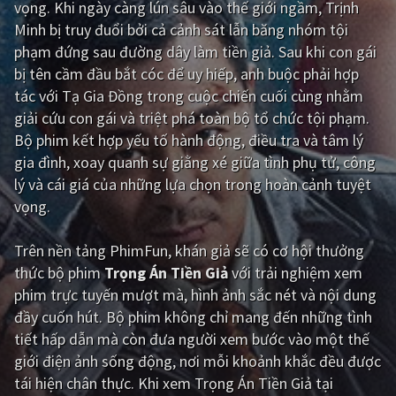
vọng. Khi ngày càng lún sâu vào thế giới ngầm, Trịnh
Minh bị truy đuổi bởi cả cảnh sát lẫn băng nhóm tội
Giật gân
Gia đình
phạm đứng sau đường dây làm tiền giả. Sau khi con gái
Bí ẩn
Lịch sử
bị tên cầm đầu bắt cóc để uy hiếp, anh buộc phải hợp
tác với Tạ Gia Đồng trong cuộc chiến cuối cùng nhằm
Viễn Tây
Tiểu sử
giải cứu con gái và triệt phá toàn bộ tổ chức tội phạm.
GameShow
DramaTV
Bộ phim kết hợp yếu tố hành động, điều tra và tâm lý
gia đình, xoay quanh sự giằng xé giữa tình phụ tử, công
QUỐC GIA
lý và cái giá của những lựa chọn trong hoàn cảnh tuyệt
vọng.
Âu - Mỹ
Trung Quốc - Hồng Kông
Trên nền tảng
PhimFun
, khán giả sẽ có cơ hội thưởng
Hàn Quốc
Nhật Bản
thức bộ phim
Trọng Án Tiền Giả
với trải nghiệm xem
Ấn Độ
Việt Nam
phim trực tuyến mượt mà, hình ảnh sắc nét và nội dung
đầy cuốn hút. Bộ phim không chỉ mang đến những tình
Tổng hợp
tiết hấp dẫn mà còn đưa người xem bước vào một thế
giới điện ảnh sống động, nơi mỗi khoảnh khắc đều được
CẬP NHẬT
tái hiện chân thực. Khi xem Trọng Án Tiền Giả tại