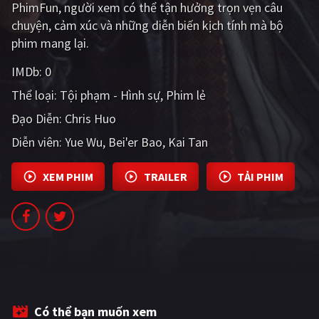
PhimFun, người xem có thể tận hưởng trọn vẹn câu
PHIM MỚI
chuyện, cảm xúc và những diễn biến kịch tính mà bộ
PHIM BỘ
phim mang lại.
PHIM LẺ
IMDb:
0
Thể loại:
Tội phạm - Hình sự
Phim lẻ
PHIM CHIẾU RẠP
Đạo Diễn:
Chris Huo
TUYỂN TẬP PHIM
Diễn viên:
Yue Wu
Bei'er Bao
Kai Tan
BLOG
XEM PHIM
TRAILER
TẢI PHIM
Có thể bạn muốn xem