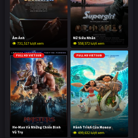
Ám Ảnh
Nữ Siêu Nhân
731,517 lượt xem
558,572 lượt xem
FULL HD VIETSUB
FULL HD VIETSUB
He-Man Và Những Chiến Binh
Hành Trình Của Moana
Vũ Trụ
499,632 lượt xem
249,059 lượt xem