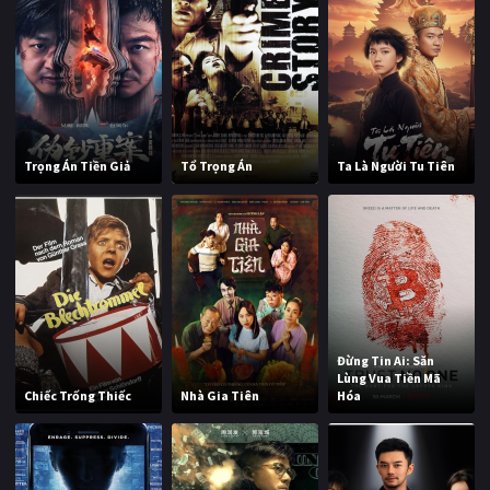
Trọng Án Tiền Giả
Tổ Trọng Án
Ta Là Người Tu Tiên
Đừng Tin Ai: Săn
Lùng Vua Tiền Mã
Chiếc Trống Thiếc
Nhà Gia Tiên
Hóa