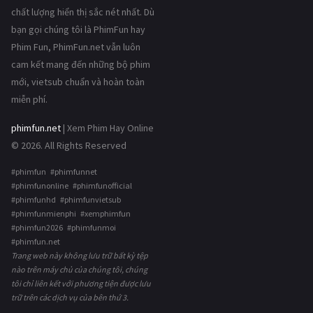
chất lượng hiển thị sắc nét nhất. Dù
bạn gọi chúng tôi là PhimFun hay
Phim Fun, PhimFun.net vẫn luôn
cam kết mang đến những bộ phim
mới, vietsub chuẩn và hoàn toàn
miễn phí.
phimfun.net
| Xem Phim Hay Online
© 2026. All Rights Reserved
#phimfun #phimfunnet
#phimfunonline #phimfunofficial
#phimfunhd #phimfunvietsub
#phimfunmienphi #xemphimfun
#phimfun2026 #phimfunmoi
#phimfun.net
Trang web này không lưu trữ bất kỳ tệp
nào trên máy chủ của chúng tôi, chúng
tôi chỉ liên kết với phương tiện được lưu
trữ trên các dịch vụ của bên thứ 3.