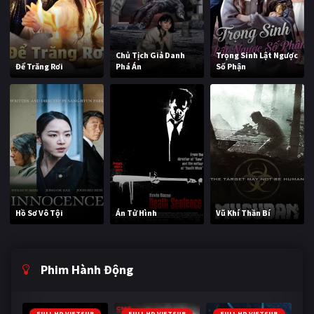
Chủ Tịch Giả Danh
Trọng Sinh Lật Ngược
Để Trăng Rơi
Phá Án
Số Phận
Hồ Sơ Vô Tội
Án Tử Hình
Vũ Khí Thần Bí
Phim Hành Động
FULL HD VIETSUB
FULL HD VIETSUB
FULL HD VIETSUB