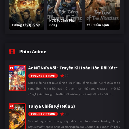
Nữ Đặc Cảnh Phản
Tương Tây Quỷ Sự
Công
Yêu Thần Lệnh
Phim Anime
Ác Nữ Nửa Vời ~Truyền Kì Hoán Hồn Đổi Xác~
#1
10
FULL HD VIETSUB
Được điện hạ hết mực sủng ái và ví như nàng bướm rực rỡ giữa chốn
cung đình, Reirin bất ngờ trở thành nạn nhân của Keigetsu – một kẻ
sống ký sinh trong triều đình đã sử dụng ma thuật để hoán đổi th ...
Tanya Chiến Ký (Mùa 2)
#2
10
FULL HD VIETSUB
Sau những chiến thắng đầy khốc liệt trên chiến trường, Tanya
Degurechaff tiếp tục phục vụ trong quân đội Đế quốc khi cuộc chiến ngày