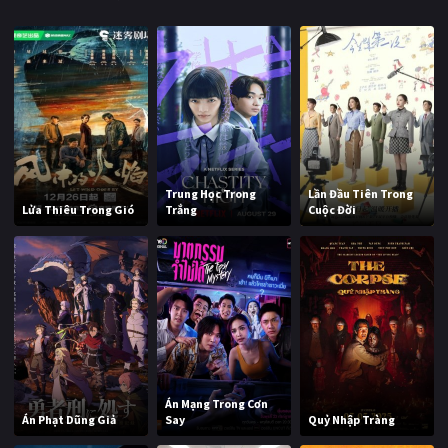
Trung Học Trong
Lần Đầu Tiên Trong
Lửa Thiêu Trong Gió
Trắng
Cuộc Đời
Án Mạng Trong Cơn
Án Phạt Dũng Giả
Say
Quỷ Nhập Tràng