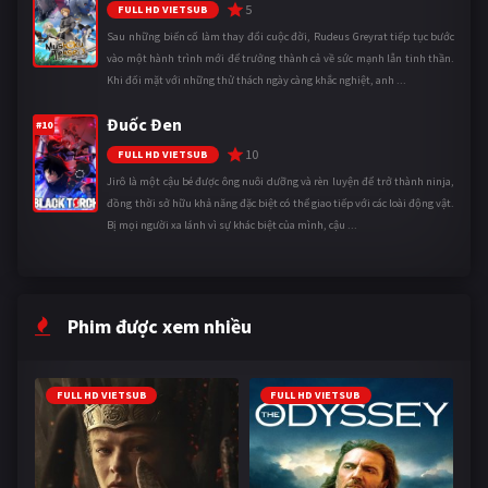
5
FULL HD VIETSUB
Sau những biến cố làm thay đổi cuộc đời, Rudeus Greyrat tiếp tục bước
vào một hành trình mới để trưởng thành cả về sức mạnh lẫn tinh thần.
Khi đối mặt với những thử thách ngày càng khắc nghiệt, anh ...
Đuốc Đen
#10
10
FULL HD VIETSUB
Jirô là một cậu bé được ông nuôi dưỡng và rèn luyện để trở thành ninja,
đồng thời sở hữu khả năng đặc biệt có thể giao tiếp với các loài động vật.
Bị mọi người xa lánh vì sự khác biệt của mình, cậu ...
Phim được xem nhiều
FULL HD VIETSUB
FULL HD VIETSUB