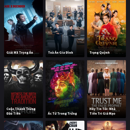
Giải Mã Trọng Án
Toà Án Gia Đình
Trạng Quỳnh
Cuộc Thanh Trừng
Hãy Tin Tôi: Nhà
Đầu Tiên
Ác Từ Trong Trứng
Tiên Tri Giả Mạo