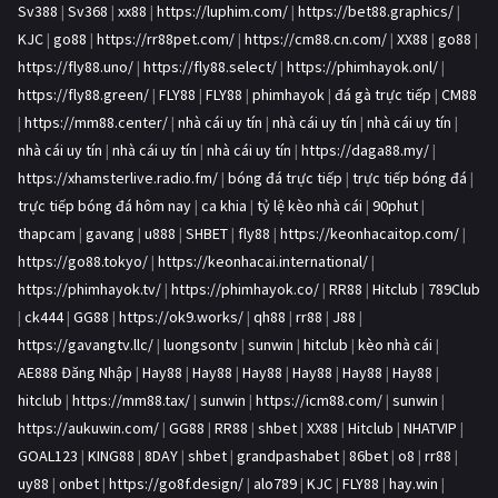
Sv388
|
Sv368
|
xx88
|
https://luphim.com/
|
https://bet88.graphics/
|
KJC
|
go88
|
https://rr88pet.com/
|
https://cm88.cn.com/
|
XX88
|
go88
|
https://fly88.uno/
|
https://fly88.select/
|
https://phimhayok.onl/
|
https://fly88.green/
|
FLY88
|
FLY88
|
phimhayok
|
đá gà trực tiếp
|
CM88
|
https://mm88.center/
|
nhà cái uy tín
|
nhà cái uy tín
|
nhà cái uy tín
|
nhà cái uy tín
|
nhà cái uy tín
|
nhà cái uy tín
|
https://daga88.my/
|
https://xhamsterlive.radio.fm/
|
bóng đá trực tiếp
|
trực tiếp bóng đá
|
trực tiếp bóng đá hôm nay
|
ca khia
|
tỷ lệ kèo nhà cái
|
90phut
|
thapcam
|
gavang
|
u888
|
SHBET
|
fly88
|
https://keonhacaitop.com/
|
https://go88.tokyo/
|
https://keonhacai.international/
|
https://phimhayok.tv/
|
https://phimhayok.co/
|
RR88
|
Hitclub
|
789Club
|
ck444
|
GG88
|
https://ok9.works/
|
qh88
|
rr88
|
J88
|
https://gavangtv.llc/
|
luongsontv
|
sunwin
|
hitclub
|
kèo nhà cái
|
AE888 Đăng Nhập
|
Hay88
|
Hay88
|
Hay88
|
Hay88
|
Hay88
|
Hay88
|
hitclub
|
https://mm88.tax/
|
sunwin
|
https://icm88.com/
|
sunwin
|
https://aukuwin.com/
|
GG88
|
RR88
|
shbet
|
XX88
|
Hitclub
|
NHATVIP
|
GOAL123
|
KING88
|
8DAY
|
shbet
|
grandpashabet
|
86bet
|
o8
|
rr88
|
uy88
|
onbet
|
https://go8f.design/
|
alo789
|
KJC
|
FLY88
|
hay.win
|