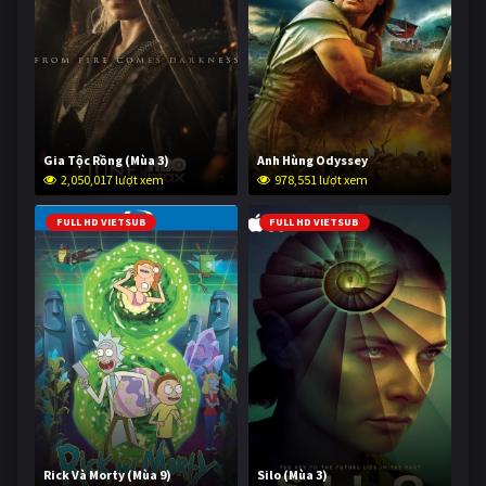
Gia Tộc Rồng (Mùa 3)
Anh Hùng Odyssey
2,050,017 lượt xem
978,551 lượt xem
FULL HD VIETSUB
FULL HD VIETSUB
Rick Và Morty (Mùa 9)
Silo (Mùa 3)