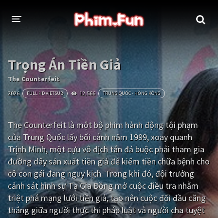
THỂ LOẠI
Trọng Án Tiền Giả
Thần thoại - Cổ trang
Hành động
The Counterfeit
2026
12,566
FULL HD VIETSUB
TRUNG QUỐC - HỒNG KÔNG
Tâm lý
Chiến tranh
Võ thuật - Kiếm hiệp
Nhạc kịch
The Counterfeit là một bộ phim hành động tội phạm
của Trung Quốc lấy bối cảnh năm 1999, xoay quanh
Kinh dị
Tội phạm - Hình sự
Trịnh Minh, một cựu vô địch tán đả buộc phải tham gia
Phiêu lưu
Hài hước
đường dây sản xuất tiền giả để kiếm tiền chữa bệnh cho
cô con gái đang nguy kịch. Trong khi đó, đội trưởng
Viễn tưởng
Khoa học - Tài liệu
cảnh sát hình sự Tạ Gia Đồng mở cuộc điều tra nhằm
Hoạt hình
Thể thao
triệt phá mạng lưới tiền giả, tạo nên cuộc đối đầu căng
thẳng giữa người thực thi pháp luật và người cha tuyệt
Tình cảm - Lãng mạn
Kỳ ảo