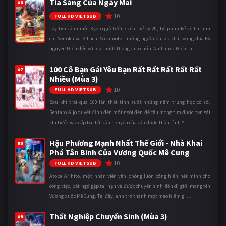
Tia Sáng Của Ngày Mai
#6
10
FULL HD VIETSUB
Lấy bối cảnh một Kyoto giả tưởng của thế kỷ 20, bộ phim kể về hai anh
em Seiroku và Kihachi Sakamoto, những người ôm ấp khát vọng đưa Kỷ
nguyên Điện đến với đất nước thông qua cuốn Danh mục Điện th ...
100 Cô Bạn Gái Yêu Bạn Rất Rất Rất Rất Rất
#7
Nhiều (Mùa 3)
10
FULL HD VIETSUB
Sau khi trải qua 100 lần thất tình suốt những năm trung học cơ sở,
Rentaro Aijo quyết định đến một ngôi đền để cầu mong tìm được bạn gái
khi bước vào cấp ba. Lời cầu nguyện của cậu được Thần Tình Y ...
Hậu Phương Mạnh Nhất Thế Giới - Nhà Khai
#8
Phá Tân Binh Của Vương Quốc Mê Cung
10
FULL HD VIETSUB
Atobe Arihito, một nhân viên văn phòng luôn cống hiến hết mình cho
công việc, bất ngờ gặp tai nạn và được chuyển sinh đến dị giới mang tên
Vương quốc Mê Cung. Tại đây, anh trở thành một mạo hiểm gi ...
Thất Nghiệp Chuyển Sinh (Mùa 3)
#9