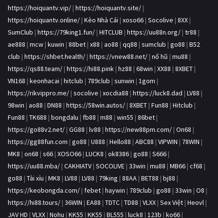
https://hoiquantv.vip/
|
https://hoiquantv.site/
|
https://hoiquantv.online/
|
Kèo Nhà Cái
|
xoso66
|
Socolive
|
8XX
|
SumClub
|
https://79king1.fun/
|
HITCLUB
|
https://uu88n.org/
|
tr88
|
ae888
|
mcw
|
kuwin
|
88bet
|
x88
|
ao88
|
qq88
|
sumclub
|
go88
|
B52
club
|
https://shbet.health/
|
https://vnew88.net/
|
nổ hũ
|
mu88
|
https://qs88.team/
|
https://hi88.pink
|
hz88
|
68win
|
XX88
|
8XBET
|
VN168
|
keonhacai
|
hitclub
|
789club
|
sunwin
|
1gom
|
https://rikvippro.me/
|
socolive
|
xocdia88
|
https://luck8.dad
|
LV88
|
98win
|
ao88
|
DN88
|
https://58win.autos/
|
8XBET
|
Fun88
|
Hitclub
|
Fun88
|
TK688
|
bongdalu
|
fb88
|
m88
|
win55
|
86bet
|
https://go88v2.net/
|
GG88
|
lv88
|
https://new88pm.com/
|
On68
|
https://gg88fun.com
|
go88
|
U888
|
Hello88
|
ABC88
|
VIPWIN
|
78WIN
|
MK8
|
on68
|
s66
|
XOSO66
|
LUCK8
|
ok8386
|
go88
|
S666
|
https://uu88.mba/
|
CAKHIATV
|
SOCOLIVE
|
33win
|
mu88
|
MB66
|
cf68
|
go88
|
Tài xỉu
|
MK8
|
LV88
|
LV88
|
79king
|
88AA
|
BET88
|
bj88
|
https://keobongda.com/
|
febet
|
haywin
|
789club
|
go88
|
33win
|
O8
|
https://hi88.tours/
|
36WIN
|
EA88
|
TDTC
|
TD88
|
VLXX
|
Sex Việt
|
Heovl
|
JAV HD
|
VLXX
|
Nohu
|
KK55
|
KK55
|
BL555
|
luck8
|
123b
|
ko66
|