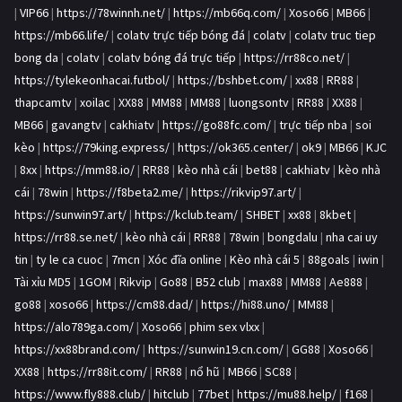
|
VIP66
|
https://78winnh.net/
|
https://mb66q.com/
|
Xoso66
|
MB66
|
https://mb66.life/
|
colatv trực tiếp bóng đá
|
colatv
|
colatv truc tiep
bong da
|
colatv
|
colatv bóng đá trực tiếp
|
https://rr88co.net/
|
https://tylekeonhacai.futbol/
|
https://bshbet.com/
|
xx88
|
RR88
|
thapcamtv
|
xoilac
|
XX88
|
MM88
|
MM88
|
luongsontv
|
RR88
|
XX88
|
MB66
|
gavangtv
|
cakhiatv
|
https://go88fc.com/
|
trực tiếp nba
|
soi
kèo
|
https://79king.express/
|
https://ok365.center/
|
ok9
|
MB66
|
KJC
|
8xx
|
https://mm88.io/
|
RR88
|
kèo nhà cái
|
bet88
|
cakhiatv
|
kèo nhà
cái
|
78win
|
https://f8beta2.me/
|
https://rikvip97.art/
|
https://sunwin97.art/
|
https://kclub.team/
|
SHBET
|
xx88
|
8kbet
|
https://rr88.se.net/
|
kèo nhà cái
|
RR88
|
78win
|
bongdalu
|
nha cai uy
tin
|
ty le ca cuoc
|
7mcn
|
Xóc đĩa online
|
Kèo nhà cái 5
|
88goals
|
iwin
|
Tài xỉu MD5
|
1GOM
|
Rikvip
|
Go88
|
B52 club
|
max88
|
MM88
|
Ae888
|
go88
|
xoso66
|
https://cm88.dad/
|
https://hi88.uno/
|
MM88
|
https://alo789ga.com/
|
Xoso66
|
phim sex vlxx
|
https://xx88brand.com/
|
https://sunwin19.cn.com/
|
GG88
|
Xoso66
|
XX88
|
https://rr88it.com/
|
RR88
|
nổ hũ
|
MB66
|
SC88
|
https://www.fly888.club/
|
hitclub
|
77bet
|
https://mu88.help/
|
f168
|