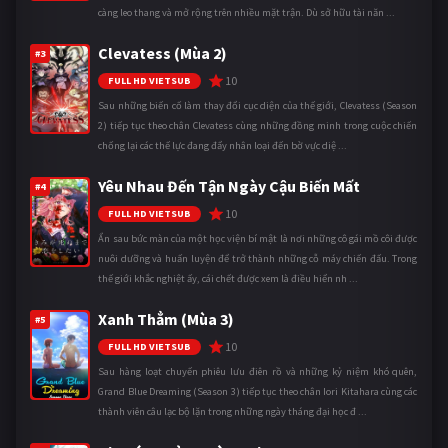
càng leo thang và mở rộng trên nhiều mặt trận. Dù sở hữu tài năn ...
Clevatess (Mùa 2)
#3
10
FULL HD VIETSUB
Sau những biến cố làm thay đổi cục diện của thế giới, Clevatess (Season
2) tiếp tục theo chân Clevatess cùng những đồng minh trong cuộc chiến
chống lại các thế lực đang đẩy nhân loại đến bờ vực diệ ...
Yêu Nhau Đến Tận Ngày Cậu Biến Mất
#4
10
FULL HD VIETSUB
Ẩn sau bức màn của một học viện bí mật là nơi những cô gái mồ côi được
nuôi dưỡng và huấn luyện để trở thành những cỗ máy chiến đấu. Trong
thế giới khắc nghiệt ấy, cái chết được xem là điều hiển nh ...
Xanh Thẳm (Mùa 3)
#5
10
FULL HD VIETSUB
Sau hàng loạt chuyến phiêu lưu điên rồ và những kỷ niệm khó quên,
Grand Blue Dreaming (Season 3) tiếp tục theo chân Iori Kitahara cùng các
thành viên câu lạc bộ lặn trong những ngày tháng đại học đ ...