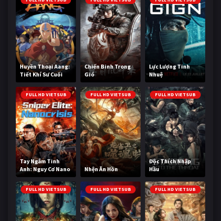
Huyền Thoại Aang:
Chiến Binh Trong
Lực Lượng Tinh
Tiết Khí Sư Cuối
Gió
Nhuệ
Cùng
FULL HD VIETSUB
FULL HD VIETSUB
FULL HD VIETSUB
Tay Ngắm Tinh
Độc Thích Nhập
Anh: Nguy Cơ Nano
Nhện Ăn Hồn
Hầu
FULL HD VIETSUB
FULL HD VIETSUB
FULL HD VIETSUB