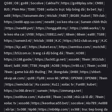
QS88
|
O8
|
go88
|
Socolive
|
CakhiaTV
|
https://go88play.site
|
CM88
|
8US
|
Phim Moi
|
TD88
|
TD88
|
xoilactv trực tiếp bóng đá
|
8x bet
|
kjc
|
xx88
|
https://taisunwin.dev
|
Hitclub
|
FABET
|
BIG88
|
Kubet
|
789 club
|
https://ee88-app.sa.com/
|
new88
|
soi keo nha cai
|
Sunwin chính thức
|
https://new88.pet/
|
https://tongga88.my/
|
https://s666.works/
|
ty
le keo nha cai
|
UY88
|
https://tt8811.net/
|
68win
|
68win
|
ea88
|
TG88
|
https://sunwin3.nl/
|
hitclub
|
XX88
|
KJC
|
https://b52-club.us.org/
|
KJC
|
https://kjc.ad/
|
https://kubet.eco/
|
https://xemtiso.com/
|
motchill
|
https://b52com.io
|
trang cá độ bóng đá
|
78win
|
AO88
|
https://c168.guide/
|
https://luck81.jp.net/
|
xoso66
|
78win
|
B52club
|
Xibet
|
lu88
|
K88
|
TT88
|
King88
|
AO88
|
https://rr88.cz/
|
78win
|
sv368
|
78win
|
game bài đổi thưởng
|
7M
|
Bongdalu
|
DH88
|
https://shbet-
okvip.uk.com/
|
qs88
|
Fly88
|
xoso 66
|
VIP66
|
OPEN88
|
OPEN88
|
78win
|
https://iwinclub.la/
|
Ku casino
|
Ku11
|
xoilac tv
|
Fun88
|
kubet
|
https://sv368.direct/
|
sunwin
|
https://zinmanga.net
|
https://ee88vie.com/
|
Kubet88
|
78win
|
sv368
|
nhà cái lô đề
|
78win
|
xoilac tv
|
xoso66
|
https://keonhacai55.bet/
|
socolive
|
Alo789
|
Ae888
|
xôi lạc
|
Sv368
|
Vip66
|
https://mb66p.com/
|
sv368
|
truc tiep bong da