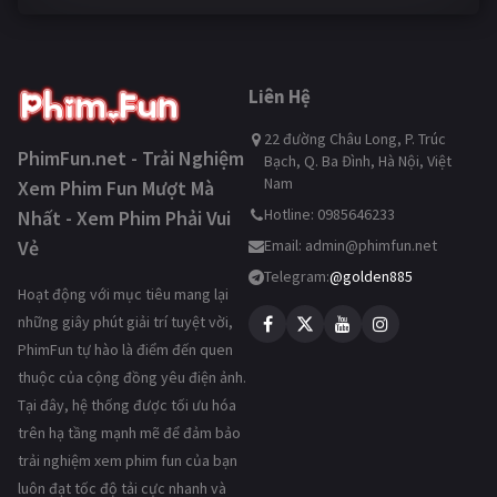
Liên Hệ
22 đường Châu Long, P. Trúc
PhimFun.net - Trải Nghiệm
Bạch, Q. Ba Đình, Hà Nội, Việt
Nam
Xem Phim Fun Mượt Mà
Hotline: 0985646233
Nhất - Xem Phim Phải Vui
Vẻ
Email:
admin@phimfun.net
Telegram:
@golden885
Hoạt động với mục tiêu mang lại
những giây phút giải trí tuyệt vời,
PhimFun tự hào là điểm đến quen
thuộc của cộng đồng yêu điện ảnh.
Tại đây, hệ thống được tối ưu hóa
trên hạ tầng mạnh mẽ để đảm bảo
trải nghiệm xem phim fun của bạn
luôn đạt tốc độ tải cực nhanh và