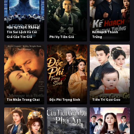
Hậu Sự Thật: Thông
Tin Sai Lệch Và Cái
Kế Hoạch Thanh
Giá Của Tin Giả
Phi Vụ Tiền Giả
Trừng
Tin Nhắn Trong Chai
Độc Phi Trọng Sinh
Tiên Tri Goo Goo