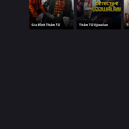
Gia Đình Thám Tử
Thám Tử Ujjwalan
T