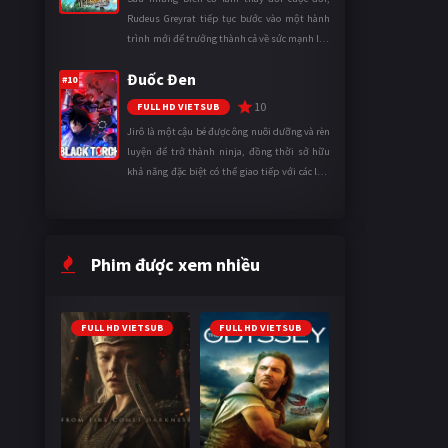
Rudeus Greyrat tiếp tục bước vào một hành
trình mới để trưởng thành cả về sức mạnh lẫn
tinh thần. Khi đối mặt với những thử thách
Đuốc Đen
ngày càng khắc nghiệt, anh ...
#10
10
FULL HD VIETSUB
Jirô là một cậu bé được ông nuôi dưỡng và rèn
luyện để trở thành ninja, đồng thời sở hữu
khả năng đặc biệt có thể giao tiếp với các loài
động vật. Bị mọi người xa lánh vì sự khác biệt
của mình, cậu ...
Phim được xem nhiều
FULL HD VIETSUB
FULL HD VIETSUB