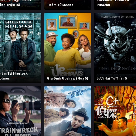
ánh Triệu Đô
Thám Tử Meena
Pikachu
hám Tử Sherlock
olmes
Gia Đình Upshaw (Mùa 5)
Lười Hái Tử Thần 5