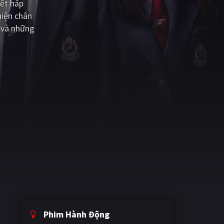
iết hấp
hiện chân
 và những
Phim Hành Động