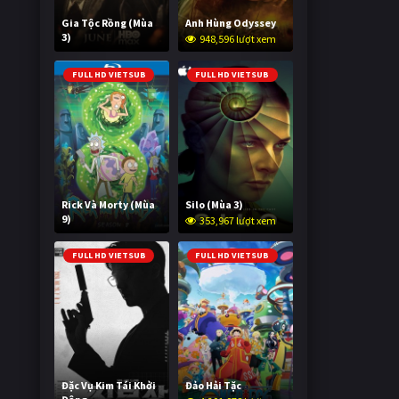
Gia Tộc Rồng (Mùa
Anh Hùng Odyssey
3)
948,596 lượt xem
2,016,765 lượt xem
FULL HD VIETSUB
FULL HD VIETSUB
Rick Và Morty (Mùa
Silo (Mùa 3)
9)
353,967 lượt xem
2,993,777 lượt xem
FULL HD VIETSUB
FULL HD VIETSUB
Đặc Vụ Kim Tái Khởi
Đảo Hải Tặc