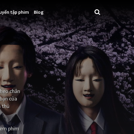
uyển tập phim
Blog
 theo chân
 bạn của
n thủ
xem phim