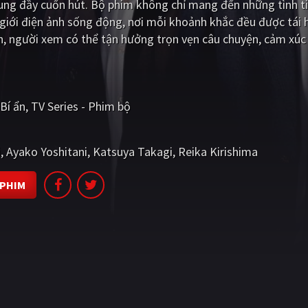
dung đầy cuốn hút. Bộ phim không chỉ mang đến những tình t
iới điện ảnh sống động, nơi mỗi khoảnh khắc đều được tái 
n, người xem có thể tận hưởng trọn vẹn câu chuyện, cảm xúc
Bí ẩn
TV Series - Phim bộ
i
Ayako Yoshitani
Katsuya Takagi
Reika Kirishima
 PHIM