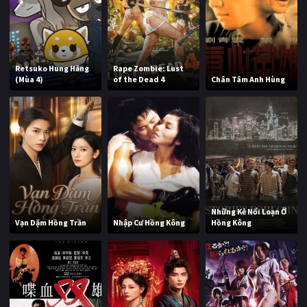
Retsuko Hung Hăng
Rape Zombie: Lust
(Mùa 4)
of the Dead 4
Chân Tâm Anh Hùng
Những Kẻ Nổi Loạn Ở
Vạn Dặm Hồng Trần
Nhập Cư Hồng Kông
Hồng Kông