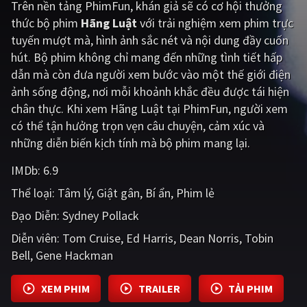
Trên nền tảng
PhimFun
, khán giả sẽ có cơ hội thưởng
thức bộ phim
Hãng Luật
với trải nghiệm xem phim trực
Giật gân
Gia đình
tuyến mượt mà, hình ảnh sắc nét và nội dung đầy cuốn
Bí ẩn
Lịch sử
hút. Bộ phim không chỉ mang đến những tình tiết hấp
dẫn mà còn đưa người xem bước vào một thế giới điện
Viễn Tây
Tiểu sử
ảnh sống động, nơi mỗi khoảnh khắc đều được tái hiện
GameShow
DramaTV
chân thực. Khi xem Hãng Luật tại PhimFun, người xem
có thể tận hưởng trọn vẹn câu chuyện, cảm xúc và
QUỐC GIA
những diễn biến kịch tính mà bộ phim mang lại.
IMDb:
6.9
Âu - Mỹ
Trung Quốc - Hồng Kông
Thể loại:
Tâm lý
Giật gân
Bí ẩn
Phim lẻ
Hàn Quốc
Nhật Bản
Đạo Diễn:
Sydney Pollack
Ấn Độ
Việt Nam
Diễn viên:
Tom Cruise
Ed Harris
Dean Norris
Tobin
Bell
Tổng hợp
Gene Hackman
XEM PHIM
TRAILER
TẢI PHIM
CẬP NHẬT