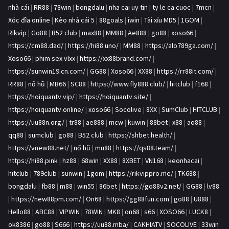
nhà cái
|
RR88
|
78win
|
bongdalu
|
nha cai uy tin
|
ty le ca cuoc
|
7mcn
|
Xóc đĩa online
|
Kèo nhà cái 5
|
88goals
|
iwin
|
Tài xỉu MD5
|
1GOM
|
Rikvip
|
Go88
|
B52 club
|
max88
|
MM88
|
Ae888
|
go88
|
xoso66
|
https://cm88.dad/
|
https://hi88.uno/
|
MM88
|
https://alo789ga.com/
|
Xoso66
|
phim sex vlxx
|
https://xx88brand.com/
|
https://sunwin19.cn.com/
|
GG88
|
Xoso66
|
XX88
|
https://rr88it.com/
|
RR88
|
nổ hũ
|
MB66
|
SC88
|
https://www.fly888.club/
|
hitclub
|
f168
|
https://hoiquantv.vip/
|
https://hoiquantv.site/
|
https://hoiquantv.online/
|
xoso66
|
Socolive
|
8XX
|
SumClub
|
HITCLUB
|
https://uu88n.org/
|
tr88
|
ae888
|
mcw
|
kuwin
|
88bet
|
x88
|
ao88
|
qq88
|
sumclub
|
go88
|
B52 club
|
https://shbet.health/
|
https://vnew88.net/
|
nổ hũ
|
mu88
|
https://qs88.team/
|
https://hi88.pink
|
hz88
|
68win
|
XX88
|
8XBET
|
VN168
|
keonhacai
|
hitclub
|
789club
|
sunwin
|
1gom
|
https://rikvippro.me/
|
TK688
|
bongdalu
|
fb88
|
m88
|
win55
|
86bet
|
https://go88v2.net/
|
GG88
|
lv88
|
https://new88pm.com/
|
On68
|
https://gg88fun.com
|
go88
|
U888
|
Hello88
|
ABC88
|
VIPWIN
|
78WIN
|
MK8
|
on68
|
s66
|
XOSO66
|
LUCK8
|
ok8386
|
go88
|
S666
|
https://uu88.mba/
|
CAKHIATV
|
SOCOLIVE
|
33win