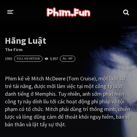
THỂ LOẠI
Hãng Luật
Thần thoại - Cổ trang
Hành động
The Firm
1993
5,857
FULL HD VIETSUB
ÂU - MỸ
Tâm lý
Chiến tranh
Võ thuật - Kiếm hiệp
Nhạc kịch
Phim kể về Mitch McDeere (Tom Cruise), một luật sư
trẻ tài năng, được mời làm việc tại một công ty luật
Kinh dị
Tội phạm - Hình sự
danh tiếng ở Memphis. Tuy nhiên, anh sớm phát hiện
Phiêu lưu
Hài hước
công ty này dính líu tới các hoạt động phi pháp và tội
phạm có tổ chức. Mitch phải dùng trí thông minh, chiến
Viễn tưởng
Khoa học - Tài liệu
lược và lòng dũng cảm để thoát khỏi nguy hiểm, bảo vệ
Hoạt hình
Thể thao
bản thân và lật tẩy sự thật.
Tình cảm - Lãng mạn
Kỳ ảo