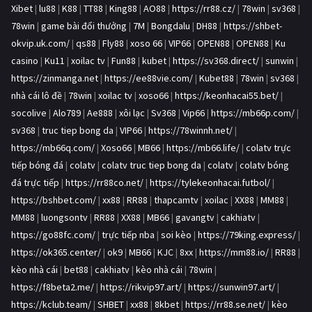
Xibet
|
lu88
|
K88
|
TT88
|
King88
|
AO88
|
https://rr88.cz/
|
78win
|
sv368
|
78win
|
game bài đổi thưởng
|
7M
|
Bongdalu
|
DH88
|
https://shbet-
okvip.uk.com/
|
qs88
|
Fly88
|
xoso 66
|
VIP66
|
OPEN88
|
OPEN88
|
Ku
casino
|
Ku11
|
xoilac tv
|
Fun88
|
kubet
|
https://sv368.direct/
|
sunwin
|
https://zinmanga.net
|
https://ee88vie.com/
|
Kubet88
|
78win
|
sv368
|
nhà cái lô đề
|
78win
|
xoilac tv
|
xoso66
|
https://keonhacai55.bet/
|
socolive
|
Alo789
|
Ae888
|
xôi lạc
|
Sv368
|
Vip66
|
https://mb66p.com/
|
sv368
|
truc tiep bong da
|
VIP66
|
https://78winnh.net/
|
https://mb66q.com/
|
Xoso66
|
MB66
|
https://mb66.life/
|
colatv trực
tiếp bóng đá
|
colatv
|
colatv truc tiep bong da
|
colatv
|
colatv bóng
đá trực tiếp
|
https://rr88co.net/
|
https://tylekeonhacai.futbol/
|
https://bshbet.com/
|
xx88
|
RR88
|
thapcamtv
|
xoilac
|
XX88
|
MM88
|
MM88
|
luongsontv
|
RR88
|
XX88
|
MB66
|
gavangtv
|
cakhiatv
|
https://go88fc.com/
|
trực tiếp nba
|
soi kèo
|
https://79king.express/
|
https://ok365.center/
|
ok9
|
MB66
|
KJC
|
8xx
|
https://mm88.io/
|
RR88
|
kèo nhà cái
|
bet88
|
cakhiatv
|
kèo nhà cái
|
78win
|
https://f8beta2.me/
|
https://rikvip97.art/
|
https://sunwin97.art/
|
https://kclub.team/
|
SHBET
|
xx88
|
8kbet
|
https://rr88.se.net/
|
kèo