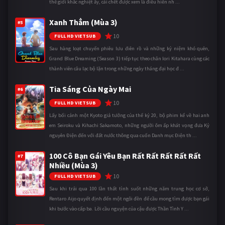
thế giới khắc nghiệt ấy, cái chết được xem là điều hiển nh ...
Xanh Thẳm (Mùa 3)
#5
10
FULL HD VIETSUB
Sau hàng loạt chuyến phiêu lưu điên rồ và những kỷ niệm khó quên,
Grand Blue Dreaming (Season 3) tiếp tục theo chân Iori Kitahara cùng các
thành viên câu lạc bộ lặn trong những ngày tháng đại học đ ...
Tia Sáng Của Ngày Mai
#6
10
FULL HD VIETSUB
Lấy bối cảnh một Kyoto giả tưởng của thế kỷ 20, bộ phim kể về hai anh
em Seiroku và Kihachi Sakamoto, những người ôm ấp khát vọng đưa Kỷ
nguyên Điện đến với đất nước thông qua cuốn Danh mục Điện th ...
100 Cô Bạn Gái Yêu Bạn Rất Rất Rất Rất Rất
#7
Nhiều (Mùa 3)
10
FULL HD VIETSUB
Sau khi trải qua 100 lần thất tình suốt những năm trung học cơ sở,
Rentaro Aijo quyết định đến một ngôi đền để cầu mong tìm được bạn gái
khi bước vào cấp ba. Lời cầu nguyện của cậu được Thần Tình Y ...