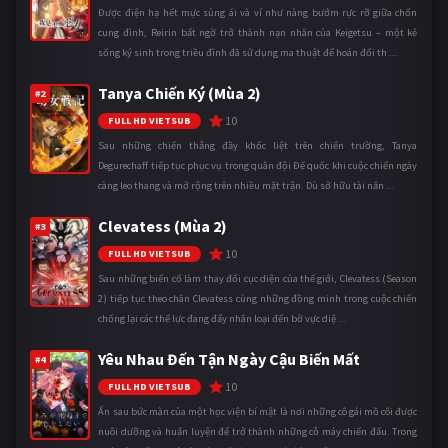
Được điện hạ hết mực sủng ái và ví như nàng bướm rực rỡ giữa chốn
cung đình, Reirin bất ngờ trở thành nạn nhân của Keigetsu – một kẻ
sống ký sinh trong triều đình đã sử dụng ma thuật để hoán đổi th ...
Tanya Chiến Ký (Mùa 2)
#2
10
FULL HD VIETSUB
Sau những chiến thắng đầy khốc liệt trên chiến trường, Tanya
Degurechaff tiếp tục phục vụ trong quân đội Đế quốc khi cuộc chiến ngày
càng leo thang và mở rộng trên nhiều mặt trận. Dù sở hữu tài năn ...
Clevatess (Mùa 2)
#3
10
FULL HD VIETSUB
Sau những biến cố làm thay đổi cục diện của thế giới, Clevatess (Season
2) tiếp tục theo chân Clevatess cùng những đồng minh trong cuộc chiến
chống lại các thế lực đang đẩy nhân loại đến bờ vực diệ ...
Yêu Nhau Đến Tận Ngày Cậu Biến Mất
#4
10
FULL HD VIETSUB
Ẩn sau bức màn của một học viện bí mật là nơi những cô gái mồ côi được
nuôi dưỡng và huấn luyện để trở thành những cỗ máy chiến đấu. Trong