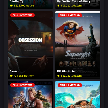
Đảo Hải Tặc
Đặc Vụ Kim Tái Khởi Động
4,221,700 lượt xem
606,212 lượt xem
FULL HD VIETSUB
FULL HD VIETSUB
Ám Ảnh
Nữ Siêu Nhân
729,882 lượt xem
557,167 lượt xem
FULL HD VIETSUB
FULL HD VIETSUB