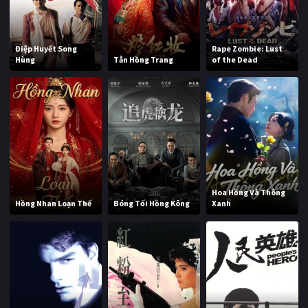
Điệp Huyết Song
Rape Zombie: Lust
Hùng
Tẫn Hồng Trang
of the Dead
Hoa Hồng Và Thông
Hồng Nhan Loạn Thế
Bóng Tối Hồng Kông
Xanh