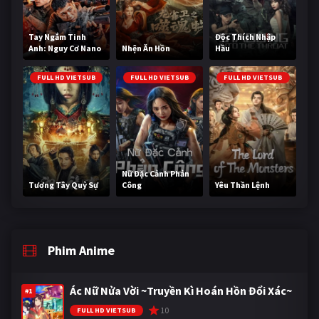
Tay Ngắm Tinh
Độc Thích Nhập
Anh: Nguy Cơ Nano
Nhện Ăn Hồn
Hầu
FULL HD VIETSUB
FULL HD VIETSUB
FULL HD VIETSUB
Nữ Đặc Cảnh Phản
Tương Tây Quỷ Sự
Công
Yêu Thần Lệnh
Phim Anime
Ác Nữ Nửa Vời ~Truyền Kì Hoán Hồn Đổi Xác~
#1
10
FULL HD VIETSUB