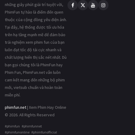
những giây phút giải trí tuyệt vời,
PhimFun tự hào là điểm đến quen
thuộc của cộng đồng yêu điện ảnh.
Tại đây, hệ thống được tối ưu hóa
trên hạ tầng mạnh mẽ để đảm bảo
trải nghiệm xem phim fun của bạn
luôn đạt tốc độ tải cực nhanh và
chất lượng hiển thị sắc nét nhất. Dù
bạn gọi chúng tôi là PhimFun hay
Phim Fun, PhimFun.net vẫn luôn
cam kết mang đến những bộ phim
mới, vietsub chuẩn và hoàn toàn
miễn phí.
phimfun.net
| Xem Phim Hay Online
© 2026. All Rights Reserved
#phimfun #phimfunnet
#phimfunonline #phimfunofficial