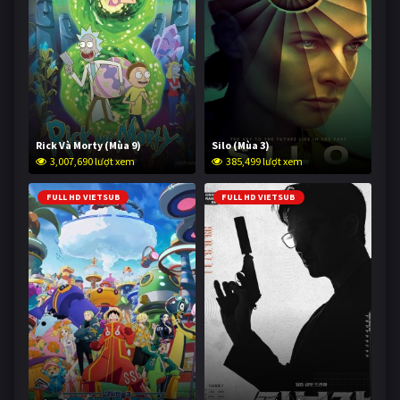
Rick Và Morty (Mùa 9)
Silo (Mùa 3)
3,007,690 lượt xem
385,499 lượt xem
FULL HD VIETSUB
FULL HD VIETSUB