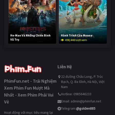
He-Man Và Những Chiến Binh
Hành Trình Của Moana
Vũ Trụ
498,448 lượt xem
247,916 lượt xem
Liên Hệ
22 đường Châu Long, P. Trúc
PhimFun.net - Trải Nghiệm
Bạch, Q. Ba Đình, Hà Nội, Việt
Nam
Xem Phim Fun Mượt Mà
Hotline: 0985646233
Nhất - Xem Phim Phải Vui
Vẻ
Email:
admin@phimfun.net
Telegram:
@golden885
Hoạt động với mục tiêu mang lại