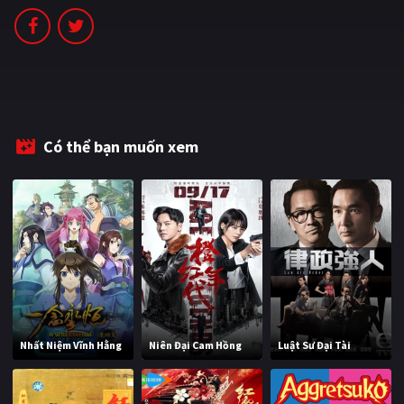
PHIM MỚI
PHIM BỘ
PHIM LẺ
PHIM CHIẾU RẠP
Có thể bạn muốn xem
TUYỂN TẬP PHIM
BLOG
Nhất Niệm Vĩnh Hằng
Niên Đại Cam Hồng
Luật Sư Đại Tài