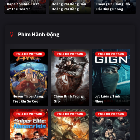
Rape Zombie: Lust
Hoàng Phi Hồng Đấu
Hoàng Phi Hồng: Nộ
of the Dead 3
Hoàng Phi Hồng
Hải Hùng Phong
Phim Hành Động
FULL HD VIETSUB
FULL HD VIETSUB
FULL HD VIETSUB
Huyền Thoại Aang:
Chiến Binh Trong
Lực Lượng Tinh
Tiết Khí Sư Cuối
Gió
Nhuệ
Cùng
FULL HD VIETSUB
FULL HD VIETSUB
FULL HD VIETSUB