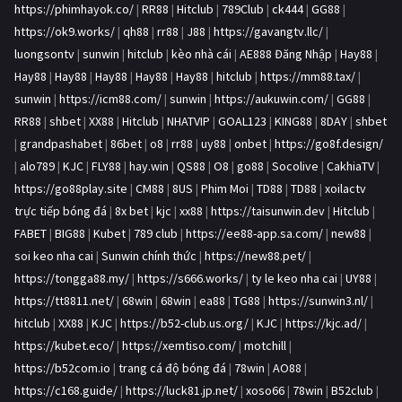
https://phimhayok.co/
|
RR88
|
Hitclub
|
789Club
|
ck444
|
GG88
|
https://ok9.works/
|
qh88
|
rr88
|
J88
|
https://gavangtv.llc/
|
luongsontv
|
sunwin
|
hitclub
|
kèo nhà cái
|
AE888 Đăng Nhập
|
Hay88
|
Hay88
|
Hay88
|
Hay88
|
Hay88
|
Hay88
|
hitclub
|
https://mm88.tax/
|
sunwin
|
https://icm88.com/
|
sunwin
|
https://aukuwin.com/
|
GG88
|
RR88
|
shbet
|
XX88
|
Hitclub
|
NHATVIP
|
GOAL123
|
KING88
|
8DAY
|
shbet
|
grandpashabet
|
86bet
|
o8
|
rr88
|
uy88
|
onbet
|
https://go8f.design/
|
alo789
|
KJC
|
FLY88
|
hay.win
|
QS88
|
O8
|
go88
|
Socolive
|
CakhiaTV
|
https://go88play.site
|
CM88
|
8US
|
Phim Moi
|
TD88
|
TD88
|
xoilactv
trực tiếp bóng đá
|
8x bet
|
kjc
|
xx88
|
https://taisunwin.dev
|
Hitclub
|
FABET
|
BIG88
|
Kubet
|
789 club
|
https://ee88-app.sa.com/
|
new88
|
soi keo nha cai
|
Sunwin chính thức
|
https://new88.pet/
|
https://tongga88.my/
|
https://s666.works/
|
ty le keo nha cai
|
UY88
|
https://tt8811.net/
|
68win
|
68win
|
ea88
|
TG88
|
https://sunwin3.nl/
|
hitclub
|
XX88
|
KJC
|
https://b52-club.us.org/
|
KJC
|
https://kjc.ad/
|
https://kubet.eco/
|
https://xemtiso.com/
|
motchill
|
https://b52com.io
|
trang cá độ bóng đá
|
78win
|
AO88
|
https://c168.guide/
|
https://luck81.jp.net/
|
xoso66
|
78win
|
B52club
|