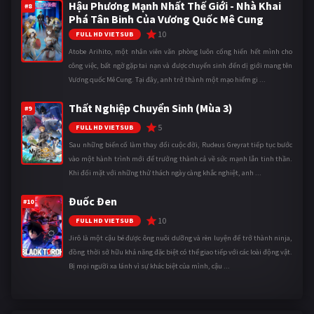
Hậu Phương Mạnh Nhất Thế Giới - Nhà Khai
#8
Phá Tân Binh Của Vương Quốc Mê Cung
10
FULL HD VIETSUB
Atobe Arihito, một nhân viên văn phòng luôn cống hiến hết mình cho
công việc, bất ngờ gặp tai nạn và được chuyển sinh đến dị giới mang tên
Vương quốc Mê Cung. Tại đây, anh trở thành một mạo hiểm gi ...
Thất Nghiệp Chuyển Sinh (Mùa 3)
#9
5
FULL HD VIETSUB
Sau những biến cố làm thay đổi cuộc đời, Rudeus Greyrat tiếp tục bước
vào một hành trình mới để trưởng thành cả về sức mạnh lẫn tinh thần.
Khi đối mặt với những thử thách ngày càng khắc nghiệt, anh ...
Đuốc Đen
#10
10
FULL HD VIETSUB
Jirô là một cậu bé được ông nuôi dưỡng và rèn luyện để trở thành ninja,
đồng thời sở hữu khả năng đặc biệt có thể giao tiếp với các loài động vật.
Bị mọi người xa lánh vì sự khác biệt của mình, cậu ...