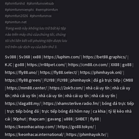
#phimfunhd #phimfunvietsub
#phimfunmienphi #xemphimfun
#phimfun2026 #phimfunmoi
#phimfun.net
Trang web này không lưu trữ bất kỳ tệp
nào trên máy chủ của chúng tôi, chúng
tôi chỉ liên kết với phương tiện được lưu
trữ trên các dịch vụ của bên thứ 3.
Sv388
|
Sv368
|
xx88
|
https://luphim.com/
|
https://bet88.graphics/
|
KJC
|
go88
|
https://rr88pet.com/
|
https://cm88.cn.com/
|
XX88
|
go88
|
https://fly88.uno/
|
https://fly88.select/
|
https://phimhayok.onl/
|
https://fly88.green/
|
FLY88
|
FLY88
|
phimhayok
|
đá gà trực tiếp
|
CM88
|
https://mm88.center/
|
https://2ok9.com/
|
nhà cái uy tín
|
nhà cái uy
tín
|
nhà cái uy tín
|
nhà cái uy tín
|
nhà cái uy tín
|
nhà cái uy tín
|
https://daga88.my/
|
https://xhamsterlive.radio.fm/
|
bóng đá trực tiếp
|
trực tiếp bóng đá
|
trực tiếp bóng đá hôm nay
|
ca khia
|
tỷ lệ kèo nhà
cái
|
90phut
|
thapcam
|
gavang
|
u888
|
SHBET
|
fly88
|
https://keonhacaitop.com/
|
https://go88.tokyo/
|
https://keonhacai.international/
|
https://phimhayok.tv/
|