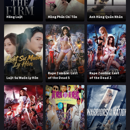
Hãng Luật
Hồng Phấn Chí Tôn
Anh Hùng Quân Nhân
Rape Zombie: Lust
Rape Zombie: Lust
Luật Sư Muốn Ly Hôn
of the Dead 5
of the Dead 2