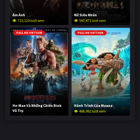
Ám Ảnh
Nữ Siêu Nhân
715,120 lượt xem
543,471 lượt xem
FULL HD VIETSUB
FULL HD VIETSUB
He-Man Và Những Chiến Binh
Hành Trình Của Moana
Vũ Trụ
486,962 lượt xem
235,378 lượt xem