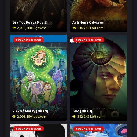
Gia Tộc Rồng (Mùa 3)
Anh Hùng Odyssey
2,015,488 lượt xem
946,758 lượt xem
FULL HD VIETSUB
FULL HD VIETSUB
Rick Và Morty (Mùa 9)
Silo (Mùa 3)
2,993,150 lượt xem
352,142 lượt xem
FULL HD VIETSUB
FULL HD VIETSUB