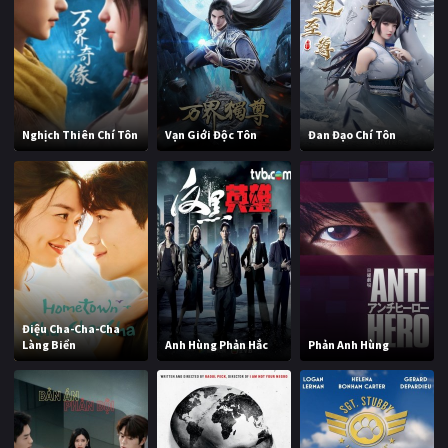
Nghịch Thiên Chí Tôn
Vạn Giới Độc Tôn
Đan Đạo Chí Tôn
Điệu Cha-Cha-Cha
Làng Biển
Anh Hùng Phản Hắc
Phản Anh Hùng