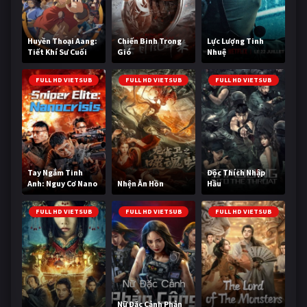
Huyền Thoại Aang:
Chiến Binh Trong
Lực Lượng Tinh
Tiết Khí Sư Cuối
Gió
Nhuệ
Cùng
FULL HD VIETSUB
FULL HD VIETSUB
FULL HD VIETSUB
Tay Ngắm Tinh
Độc Thích Nhập
Anh: Nguy Cơ Nano
Nhện Ăn Hồn
Hầu
FULL HD VIETSUB
FULL HD VIETSUB
FULL HD VIETSUB
Nữ Đặc Cảnh Phản