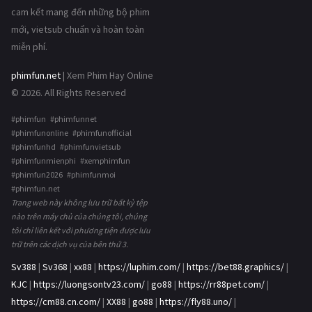
cam kết mang đến những bộ phim
mới, vietsub chuẩn và hoàn toàn
miễn phí.
phimfun.net
| Xem Phim Hay Online
© 2026. All Rights Reserved
#phimfun #phimfunnet
#phimfunonline #phimfunofficial
#phimfunhd #phimfunvietsub
#phimfunmienphi #xemphimfun
#phimfun2026 #phimfunmoi
#phimfun.net
Trang web này không lưu trữ bất kỳ tệp
nào trên máy chủ của chúng tôi, chúng
tôi chỉ liên kết với phương tiện được lưu
trữ trên các dịch vụ của bên thứ 3.
Sv388
|
Sv368
|
xx88
|
https://luphim.com/
|
https://bet88.graphics/
|
KJC
|
https://luongsontv23.com/
|
go88
|
https://rr88pet.com/
|
https://cm88.cn.com/
|
XX88
|
go88
|
https://fly88.uno/
|