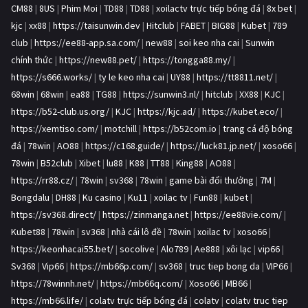
CM88
|
8US
|
Phim Moi
|
TD88
|
TD88
|
xoilactv trực tiếp bóng đá
|
8x bet
|
kjc
|
xx88
|
https://taisunwin.dev
|
Hitclub
|
FABET
|
BIG88
|
Kubet
|
789
club
|
https://ee88-app.sa.com/
|
new88
|
soi keo nha cai
|
Sunwin
chính thức
|
https://new88.pet/
|
https://tongga88.my/
|
https://s666.works/
|
ty le keo nha cai
|
UY88
|
https://tt8811.net/
|
68win
|
68win
|
ea88
|
TG88
|
https://sunwin3.nl/
|
hitclub
|
XX88
|
KJC
|
https://b52-club.us.org/
|
KJC
|
https://kjc.ad/
|
https://kubet.eco/
|
https://xemtiso.com/
|
motchill
|
https://b52com.io
|
trang cá độ bóng
đá
|
78win
|
AO88
|
https://c168.guide/
|
https://luck81.jp.net/
|
xoso66
|
78win
|
B52club
|
Xibet
|
lu88
|
K88
|
TT88
|
King88
|
AO88
|
https://rr88.cz/
|
78win
|
sv368
|
78win
|
game bài đổi thưởng
|
7M
|
Bongdalu
|
DH88
|
Ku casino
|
Ku11
|
xoilac tv
|
Fun88
|
kubet
|
https://sv368.direct/
|
https://zinmanga.net
|
https://ee88vie.com/
|
Kubet88
|
78win
|
sv368
|
nhà cái lô đề
|
78win
|
xoilac tv
|
xoso66
|
https://keonhacai55.bet/
|
socolive
|
Alo789
|
Ae888
|
xôi lạc
|
vip66
|
Sv368
|
Vip66
|
https://mb66p.com/
|
sv368
|
truc tiep bong da
|
VIP66
|
https://78winnh.net/
|
https://mb66q.com/
|
Xoso66
|
MB66
|
https://mb66.life/
|
colatv trực tiếp bóng đá
|
colatv
|
colatv truc tiep