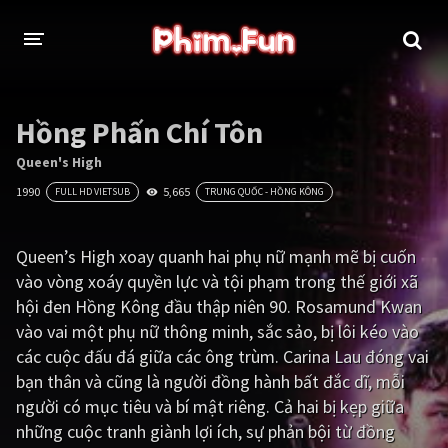
THỂ LOẠI
Hồng Phấn Chí Tôn
Thần thoại - Cổ trang
Hành động
Queen's High
1990
5,665
FULL HD VIETSUB
TRUNG QUỐC - HỒNG KÔNG
Tâm lý
Chiến tranh
Võ thuật - Kiếm hiệp
Nhạc kịch
Queen’s High xoay quanh hai phụ nữ mạnh mẽ bị cuốn
vào vòng xoáy quyền lực và tội phạm trong thế giới xã
Kinh dị
Tội phạm - Hình sự
hội đen Hồng Kông đầu thập niên 90. Rosamund Kwan
Phiêu lưu
Hài hước
vào vai một phụ nữ thông minh, sắc sảo, bị lôi kéo vào
các cuộc đấu đá giữa các ông trùm. Carina Lau đóng vai
Viễn tưởng
Khoa học - Tài liệu
bạn thân và cũng là người đồng hành bất đắc dĩ, mỗi
Hoạt hình
Thể thao
người có mục tiêu và bí mật riêng. Cả hai bị kẹp giữa
những cuộc tranh giành lợi ích, sự phản bội từ đồng
Tình cảm - Lãng mạn
Kỳ ảo