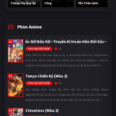
Tương Tây Quỷ Sự
Công
Yêu Thần Lệnh
Phim Anime
Ác Nữ Nửa Vời ~Truyền Kì Hoán Hồn Đổi Xác~
#1
10
FULL HD VIETSUB
Được điện hạ hết mực sủng ái và ví như nàng bướm rực rỡ giữa chốn
cung đình, Reirin bất ngờ trở thành nạn nhân của Keigetsu – một kẻ
sống ký sinh trong triều đình đã sử dụng ma thuật để hoán đổi th ...
Tanya Chiến Ký (Mùa 2)
#2
10
FULL HD VIETSUB
Sau những chiến thắng đầy khốc liệt trên chiến trường, Tanya
Degurechaff tiếp tục phục vụ trong quân đội Đế quốc khi cuộc chiến ngày
càng leo thang và mở rộng trên nhiều mặt trận. Dù sở hữu tài năn ...
Clevatess (Mùa 2)
#3