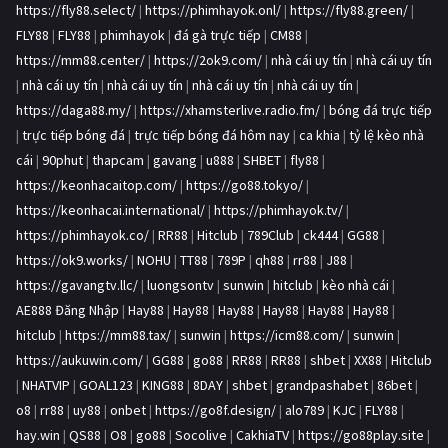
https://fly88.select/
|
https://phimhayok.onl/
|
https://fly88.green/
|
FLY88
|
FLY88
|
phimhayok
|
đá gà trực tiếp
|
CM88
|
https://mm88.center/
|
https://2ok9.com/
|
nhà cái uy tín
|
nhà cái uy tín
|
nhà cái uy tín
|
nhà cái uy tín
|
nhà cái uy tín
|
nhà cái uy tín
|
https://daga88.my/
|
https://xhamsterlive.radio.fm/
|
bóng đá trực tiếp
|
trực tiếp bóng đá
|
trực tiếp bóng đá hôm nay
|
ca khia
|
tỷ lệ kèo nhà
cái
|
90phut
|
thapcam
|
gavang
|
u888
|
SHBET
|
fly88
|
https://keonhacaitop.com/
|
https://go88.tokyo/
|
https://keonhacai.international/
|
https://phimhayok.tv/
|
https://phimhayok.co/
|
RR88
|
Hitclub
|
789Club
|
ck444
|
GG88
|
https://ok9.works/
|
NOHU
|
TT88
|
789P
|
qh88
|
rr88
|
J88
|
https://gavangtv.llc/
|
luongsontv
|
sunwin
|
hitclub
|
kèo nhà cái
|
AE888 Đăng Nhập
|
Hay88
|
Hay88
|
Hay88
|
Hay88
|
Hay88
|
Hay88
|
hitclub
|
https://mm88.tax/
|
sunwin
|
https://icm88.com/
|
sunwin
|
https://aukuwin.com/
|
GG88
|
go88
|
RR88
|
RR88
|
shbet
|
XX88
|
Hitclub
|
NHATVIP
|
GOAL123
|
KING88
|
8DAY
|
shbet
|
grandpashabet
|
86bet
|
o8
|
rr88
|
uy88
|
onbet
|
https://go8f.design/
|
alo789
|
KJC
|
FLY88
|
hay.win
|
QS88
|
O8
|
go88
|
Socolive
|
CakhiaTV
|
https://go88play.site
|