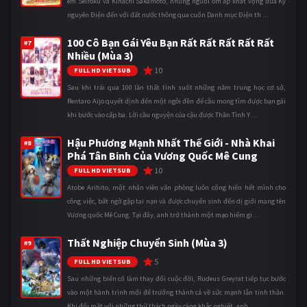
em Seiroku và Kihachi Sakamoto, những người ôm ấp khát vọng đưa Kỷ
nguyên Điện đến với đất nước thông qua cuốn Danh mục Điện th ...
100 Cô Bạn Gái Yêu Bạn Rất Rất Rất Rất Rất
#7
Nhiều (Mùa 3)
10
FULL HD VIETSUB
Sau khi trải qua 100 lần thất tình suốt những năm trung học cơ sở,
Rentaro Aijo quyết định đến một ngôi đền để cầu mong tìm được bạn gái
khi bước vào cấp ba. Lời cầu nguyện của cậu được Thần Tình Y ...
Hậu Phương Mạnh Nhất Thế Giới - Nhà Khai
#8
Phá Tân Binh Của Vương Quốc Mê Cung
10
FULL HD VIETSUB
Atobe Arihito, một nhân viên văn phòng luôn cống hiến hết mình cho
công việc, bất ngờ gặp tai nạn và được chuyển sinh đến dị giới mang tên
Vương quốc Mê Cung. Tại đây, anh trở thành một mạo hiểm gi ...
Thất Nghiệp Chuyển Sinh (Mùa 3)
#9
5
FULL HD VIETSUB
Sau những biến cố làm thay đổi cuộc đời, Rudeus Greyrat tiếp tục bước
vào một hành trình mới để trưởng thành cả về sức mạnh lẫn tinh thần.
Khi đối mặt với những thử thách ngày càng khắc nghiệt, anh ...