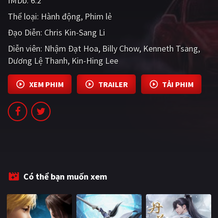
IMDb:
6.2
PHIM MỚI
Thể loại:
Hành động
Phim lẻ
PHIM BỘ
Đạo Diễn:
Chris Kin-Sang Li
Diễn viên:
PHIM LẺ
Nhậm Đạt Hoa
Billy Chow
Kenneth Tsang
Dương Lệ Thanh
Kin-Hing Lee
PHIM CHIẾU RẠP
XEM PHIM
TRAILER
TẢI PHIM
TUYỂN TẬP PHIM
BLOG
Có thể bạn muốn xem