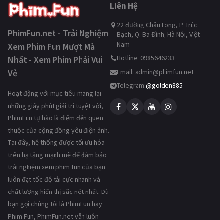
Liên Hệ
22 đường Châu Long, P. Trúc
PhimFun.net - Trải Nghiệm
Bạch, Q. Ba Đình, Hà Nội, Việt
Nam
Xem Phim Fun Mượt Mà
Hotline: 0985646233
Nhất - Xem Phim Phải Vui
Vẻ
Email:
admin@phimfun.net
Telegram:
@golden885
Hoạt động với mục tiêu mang lại
những giây phút giải trí tuyệt vời,
PhimFun tự hào là điểm đến quen
thuộc của cộng đồng yêu điện ảnh.
Tại đây, hệ thống được tối ưu hóa
trên hạ tầng mạnh mẽ để đảm bảo
trải nghiệm xem phim fun của bạn
luôn đạt tốc độ tải cực nhanh và
chất lượng hiển thị sắc nét nhất. Dù
bạn gọi chúng tôi là PhimFun hay
Phim Fun, PhimFun.net vẫn luôn