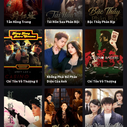
Tẫn Hồng Trang
Tái Hôn Sau Phản Bội
Bậc Thầy Phản Bịp
Không Phải Nữ Phản
Chí Tôn Vô Thượng II
Diện Của Anh
Chí Tôn Vô Thượng