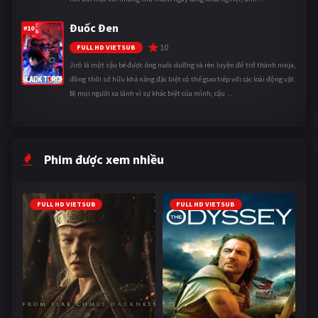
Đuốc Đen
#10
10
FULL HD VIETSUB
Jirô là một cậu bé được ông nuôi dưỡng và rèn luyện để trở thành ninja,
đồng thời sở hữu khả năng đặc biệt có thể giao tiếp với các loài động vật.
Bị mọi người xa lánh vì sự khác biệt của mình, cậu ...
Phim được xem nhiều
FULL HD VIETSUB
FULL HD VIETSUB