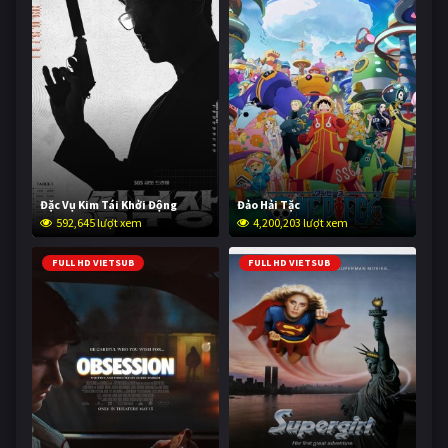
Đặc Vụ Kim Tái Khởi Động
Đảo Hải Tặc
592,645 lượt xem
4,200,203 lượt xem
FULL HD VIETSUB
FULL HD VIETSUB