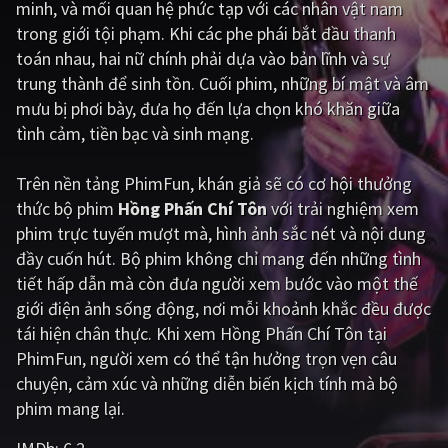
minh, và mối quan hệ phức tạp với các nhân vật nam
trong giới tội phạm. Khi các phe phái bắt đầu thanh
Giật gân
Gia đình
toán nhau, hai nữ chính phải dựa vào bản lĩnh và sự
Bí ẩn
Lịch sử
trung thành để sinh tồn. Cuối phim, những bí mật và âm
mưu bị phơi bày, đưa họ đến lựa chọn khó khăn giữa
Viễn Tây
Tiểu sử
tình cảm, tiền bạc và sinh mạng.
GameShow
DramaTV
Trên nền tảng
PhimFun
, khán giả sẽ có cơ hội thưởng
QUỐC GIA
thức bộ phim
Hồng Phấn Chí Tôn
với trải nghiệm xem
phim trực tuyến mượt mà, hình ảnh sắc nét và nội dung
Âu - Mỹ
Trung Quốc - Hồng Kông
đầy cuốn hút. Bộ phim không chỉ mang đến những tình
tiết hấp dẫn mà còn đưa người xem bước vào một thế
Hàn Quốc
Nhật Bản
giới điện ảnh sống động, nơi mỗi khoảnh khắc đều được
Ấn Độ
Việt Nam
tái hiện chân thực. Khi xem Hồng Phấn Chí Tôn tại
PhimFun, người xem có thể tận hưởng trọn vẹn câu
Tổng hợp
chuyện, cảm xúc và những diễn biến kịch tính mà bộ
phim mang lại.
CẬP NHẬT