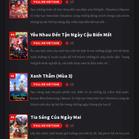
10
FULL HD VIETSUB
Sau những biến cố làm thay đổi cục diện của thế giới, Clevatess (Season
2) tiếp tục theo chân Clevatess cùng những đồng minh trong cuộc chiến
chống lại các thế lực đang đẩy nhân loại đến bờ vực diệ ...
Yêu Nhau Đến Tận Ngày Cậu Biến Mất
#4
10
FULL HD VIETSUB
Ẩn sau bức màn của một học viện bí mật là nơi những cô gái mồ côi được
nuôi dưỡng và huấn luyện để trở thành những cỗ máy chiến đấu. Trong
thế giới khắc nghiệt ấy, cái chết được xem là điều hiển nh ...
Xanh Thẳm (Mùa 3)
#5
10
FULL HD VIETSUB
Sau hàng loạt chuyến phiêu lưu điên rồ và những kỷ niệm khó quên,
Grand Blue Dreaming (Season 3) tiếp tục theo chân Iori Kitahara cùng các
thành viên câu lạc bộ lặn trong những ngày tháng đại học đ ...
Tia Sáng Của Ngày Mai
#6
10
FULL HD VIETSUB
Lấy bối cảnh một Kyoto giả tưởng của thế kỷ 20, bộ phim kể về hai anh