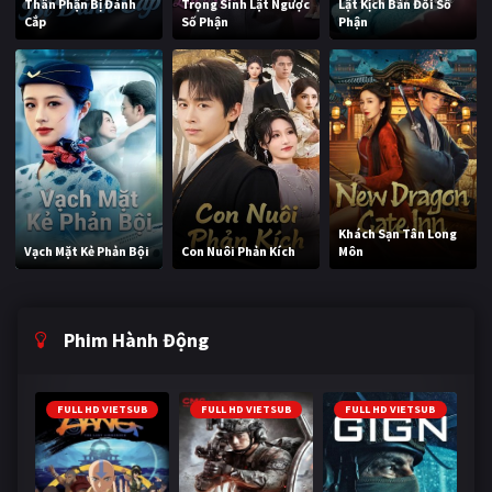
Thân Phận Bị Đánh
Trọng Sinh Lật Ngược
Lật Kịch Bản Đổi Số
Cắp
Số Phận
Phận
Khách Sạn Tân Long
Vạch Mặt Kẻ Phản Bội
Con Nuôi Phản Kích
Môn
Phim Hành Động
FULL HD VIETSUB
FULL HD VIETSUB
FULL HD VIETSUB