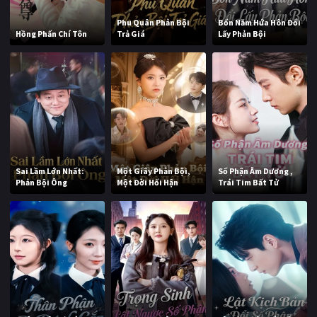
Phu Quân Phản Bội
Bốn Năm Hứa Hôn Đổi
Hồng Phấn Chí Tôn
Trả Giá
Lấy Phản Bội
Sai Lầm Lớn Nhất:
Một Giây Phản Bội,
Số Phận Âm Dương ,
Phản Bội Ông
Một Đời Hối Hận
Trái Tim Bất Tử