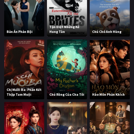
Tận Diệt Những Kẻ
Bản Án Phản Bội
Hung Tàn
Chú Chó Anh Hùng
Chị Mười Ba: Phần Kết
Thập Tam Muội
Chú Rồng Của Cha Tôi
Hào Môn Phản Khích