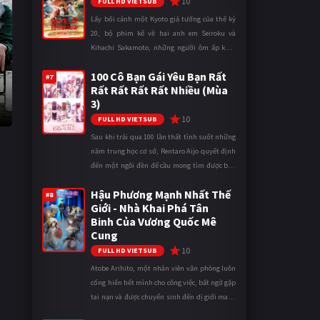
10
FULL HD VIETSUB
Lấy bối cảnh một Kyoto giả tưởng của thế kỷ
20, bộ phim kể về hai anh em Seiroku và
Kihachi Sakamoto, những người ôm ấp khát
vọng đưa Kỷ nguyên Điện đến với đất nước
100 Cô Bạn Gái Yêu Bạn Rất
thông qua cuốn Danh mục Điện th ...
#7
Rất Rất Rất Rất Nhiều (Mùa
3)
10
FULL HD VIETSUB
Sau khi trải qua 100 lần thất tình suốt những
năm trung học cơ sở, Rentaro Aijo quyết định
đến một ngôi đền để cầu mong tìm được bạn
gái khi bước vào cấp ba. Lời cầu nguyện của
Hậu Phương Mạnh Nhất Thế
cậu được Thần Tình Y ...
#8
Giới - Nhà Khai Phá Tân
Binh Của Vương Quốc Mê
Cung
10
FULL HD VIETSUB
Atobe Arihito, một nhân viên văn phòng luôn
cống hiến hết mình cho công việc, bất ngờ gặp
tai nạn và được chuyển sinh đến dị giới mang
tên Vương quốc Mê Cung. Tại đây, anh trở