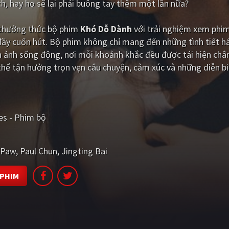
, hay họ sẽ lại phải buông tay thêm một lần nữa?
i thưởng thức bộ phim
Khó Dỗ Dành
với trải nghiệm xem phim
đầy cuốn hút. Bộ phim không chỉ mang đến những tình tiết 
 ảnh sống động, nơi mỗi khoảnh khắc đều được tái hiện chân
ể tận hưởng trọn vẹn câu chuyện, cảm xúc và những diễn bi
es - Phim bộ
 Paw
Paul Chun
Jingting Bai
 PHIM