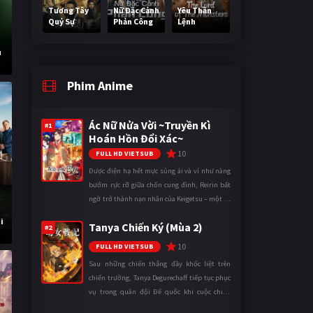
Tương Tây
Nữ Đặc Cảnh
Yêu Thần
Quỷ Sự
Phản Công
Lệnh
u
Phim Anime
Ác Nữ Nửa Vời ~Truyền Kì
#1
Hoán Hồn Đổi Xác~
10
FULL HD VIETSUB
Được điện hạ hết mực sủng ái và ví như nàng
bướm rực rỡ giữa chốn cung đình, Reirin bất
ngờ trở thành nạn nhân của Keigetsu – một kẻ
sống ký sinh trong triều đình đã sử dụng ma
i
Tanya Chiến Ký (Mùa 2)
thuật để hoán đổi th ...
#2
10
FULL HD VIETSUB
Sau những chiến thắng đầy khốc liệt trên
chiến trường, Tanya Degurechaff tiếp tục phục
vụ trong quân đội Đế quốc khi cuộc chiến
ngày càng leo thang và mở rộng trên nhiều