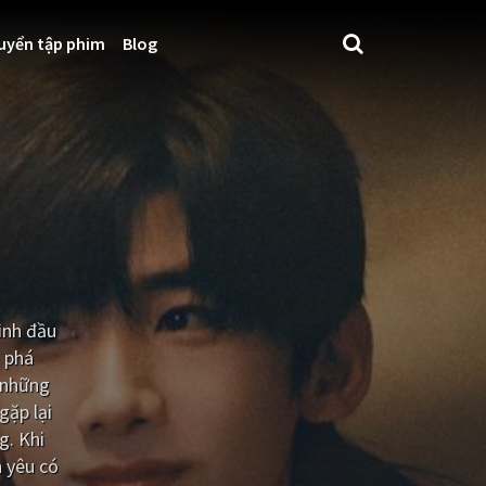
uyển tập phim
Blog
ình đầu
m phá
, những
gặp lại
g. Khi
h yêu có