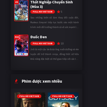
Thất Nghiệp Chuyển Sinh
thành một mạo hiểm gi ...
#9
(Mùa 3)
5
FULL HD VIETSUB
Sau những biến cố làm thay đổi cuộc đời,
Rudeus Greyrat tiếp tục bước vào một hành
trình mới để trưởng thành cả về sức mạnh lẫn
tinh thần. Khi đối mặt với những thử thách
Đuốc Đen
ngày càng khắc nghiệt, anh ...
#10
10
FULL HD VIETSUB
Jirô là một cậu bé được ông nuôi dưỡng và rèn
luyện để trở thành ninja, đồng thời sở hữu
khả năng đặc biệt có thể giao tiếp với các loài
động vật. Bị mọi người xa lánh vì sự khác biệt
của mình, cậu ...
Phim được xem nhiều
FULL HD VIETSUB
FULL HD VIETSUB