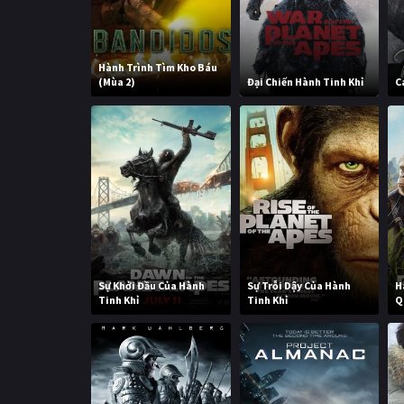
Hành Trình Tìm Kho Báu
(Mùa 2)
Đại Chiến Hành Tinh Khỉ
C
Sự Khởi Đầu Của Hành
Sự Trỗi Dậy Của Hành
H
Tinh Khỉ
Tinh Khỉ
Q