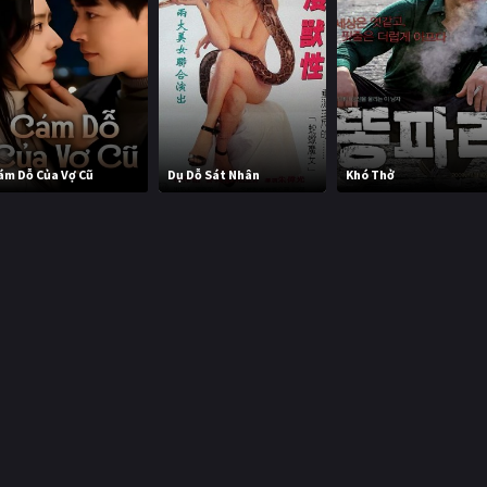
ám Dỗ Của Vợ Cũ
Dụ Dỗ Sát Nhân
Khó Thở