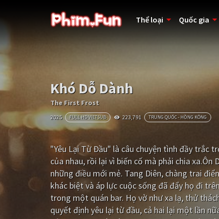
Thể loại
Quốc gia
Khó Dỗ Dành
The First Frost
2025
223,791
FULL HD VIETSUB
TRUNG QUỐC - HỒNG KÔNG
"Yêu Lại Từ Đầu" là câu chuyện tình đầy trắc 
của nhau, rồi lại vì biến cố mà phải chia xa.Ôn
những điều mới mẻ. Tang Diên, chàng trai điển
khác biệt và áp lực cuộc sống đã đẩy họ đi tr
trong một quán bar. Họ vờ như xa lạ, thử thách
quyết định yêu lại từ đầu, cả hai lại một lần n