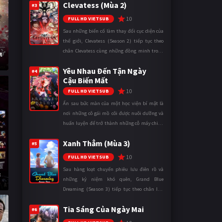
Clevatess (Mùa 2)
mặt trận. Dù sở hữu tài năn ...
#3
10
FULL HD VIETSUB
Sau những biến cố làm thay đổi cục diện của
thế giới, Clevatess (Season 2) tiếp tục theo
chân Clevatess cùng những đồng minh trong
t
cuộc chiến chống lại các thế lực đang đẩy nhân
Yêu Nhau Đến Tận Ngày
loại đến bờ vực diệ ...
#4
Cậu Biến Mất
10
FULL HD VIETSUB
Ẩn sau bức màn của một học viện bí mật là
nơi những cô gái mồ côi được nuôi dưỡng và
huấn luyện để trở thành những cỗ máy chiến
đấu. Trong thế giới khắc nghiệt ấy, cái chết
Xanh Thẳm (Mùa 3)
được xem là điều hiển nh ...
#5
10
FULL HD VIETSUB
Sau hàng loạt chuyến phiêu lưu điên rồ và
:
những kỷ niệm khó quên, Grand Blue
Dreaming (Season 3) tiếp tục theo chân Iori
Kitahara cùng các thành viên câu lạc bộ lặn
Tia Sáng Của Ngày Mai
trong những ngày tháng đại học đ ...
#6