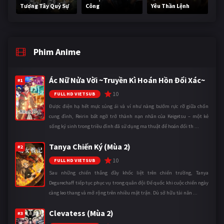
Tương Tây Quỷ Sự
Công
Yêu Thần Lệnh
Phim Anime
Ác Nữ Nửa Vời ~Truyền Kì Hoán Hồn Đổi Xác~
#1
10
FULL HD VIETSUB
Được điện hạ hết mực sủng ái và ví như nàng bướm rực rỡ giữa chốn
cung đình, Reirin bất ngờ trở thành nạn nhân của Keigetsu – một kẻ
sống ký sinh trong triều đình đã sử dụng ma thuật để hoán đổi th ...
Tanya Chiến Ký (Mùa 2)
#2
10
FULL HD VIETSUB
Sau những chiến thắng đầy khốc liệt trên chiến trường, Tanya
Degurechaff tiếp tục phục vụ trong quân đội Đế quốc khi cuộc chiến ngày
càng leo thang và mở rộng trên nhiều mặt trận. Dù sở hữu tài năn ...
Clevatess (Mùa 2)
#3