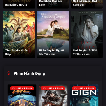
Ma: Nhắm Mak Yêu
Một Cơ Duyên, Một
Hai Kiếp Oan Gia
Luôn
Cuộc Đời
Tình Duyên Muôn
Nhân Duyên: Người
Linh Duyên: Bí Mật
Kiếp
Yêu Tiên Kiếp
Từ Hình Nhân
Phim Hành Động
FULL HD VIETSUB
FULL HD VIETSUB
FULL HD VIETSUB