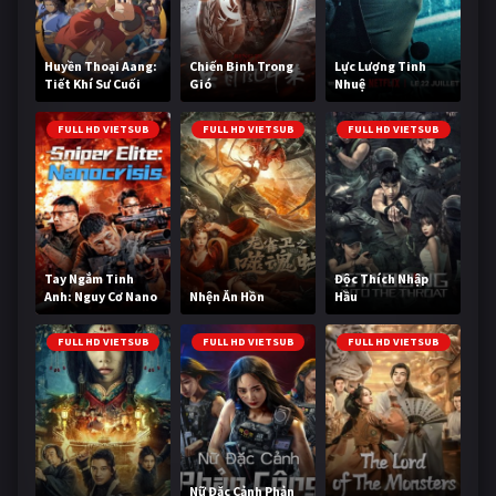
Huyền Thoại Aang:
Chiến Binh Trong
Lực Lượng Tinh
Tiết Khí Sư Cuối
Gió
Nhuệ
Cùng
FULL HD VIETSUB
FULL HD VIETSUB
FULL HD VIETSUB
Tay Ngắm Tinh
Độc Thích Nhập
Anh: Nguy Cơ Nano
Nhện Ăn Hồn
Hầu
FULL HD VIETSUB
FULL HD VIETSUB
FULL HD VIETSUB
Nữ Đặc Cảnh Phản