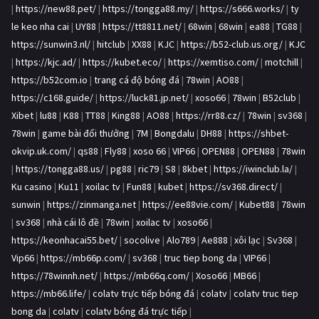
|
https://new88.pet/
|
https://tongga88.my/
|
https://s666.works/
|
ty
le keo nha cai
|
UY88
|
https://tt8811.net/
|
68win
|
68win
|
ea88
|
TG88
|
https://sunwin3.nl/
|
hitclub
|
XX88
|
KJC
|
https://b52-club.us.org/
|
KJC
|
https://kjc.ad/
|
https://kubet.eco/
|
https://xemtiso.com/
|
motchill
|
https://b52com.io
|
trang cá độ bóng đá
|
78win
|
AO88
|
https://c168.guide/
|
https://luck81.jp.net/
|
xoso66
|
78win
|
B52club
|
Xibet
|
lu88
|
K88
|
TT88
|
King88
|
AO88
|
https://rr88.cz/
|
78win
|
sv368
|
78win
|
game bài đổi thưởng
|
7M
|
Bongdalu
|
DH88
|
https://shbet-
okvip.uk.com/
|
qs88
|
Fly88
|
xoso 66
|
VIP66
|
OPEN88
|
OPEN88
|
78win
|
https://tongga88.us/
|
pg88
|
ric79
|
S8
|
8kbet
|
https://iwinclub.la/
|
Ku casino
|
Ku11
|
xoilac tv
|
Fun88
|
kubet
|
https://sv368.direct/
|
sunwin
|
https://zinmanga.net
|
https://ee88vie.com/
|
Kubet88
|
78win
|
sv368
|
nhà cái lô đề
|
78win
|
xoilac tv
|
xoso66
|
https://keonhacai55.bet/
|
socolive
|
Alo789
|
Ae888
|
xôi lạc
|
Sv368
|
Vip66
|
https://mb66p.com/
|
sv368
|
truc tiep bong da
|
VIP66
|
https://78winnh.net/
|
https://mb66q.com/
|
Xoso66
|
MB66
|
https://mb66.life/
|
colatv trực tiếp bóng đá
|
colatv
|
colatv truc tiep
bong da
|
colatv
|
colatv bóng đá trực tiếp
|