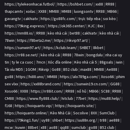
https://tylekeonhacai.futbol/
|
https://bshbet.com/
|
xx88
|
RR88
|
thapcamtv
|
xoilac
|
XX88
|
MM88
|
MM88
|
luongsontv
|
RR88
|
MB66
|
gavangtv
|
cakhiatv
|
https://go88fc.com/
|
trực tiếp nba
|
soi kèo
|
https://79king.express/
|
https://ok365.center/
|
KJC
|
8xx
|
https://mm88.io/
|
RR88
|
kèo nhà cái
|
bet88
|
cakhiatv
|
kèo nhà cái
|
78win
|
https://f8beta2.me/
|
https://rikvip97.art/
|
https://sunwin97.art/
|
https://kclub.team/
|
SHBET
|
8kbet
|
https://rr88.se.net/
|
kèo nhà cái
|
RR88
|
78win
|
bongdalu
|
nha cai uy
tin
|
ty le ca cuoc
|
7mcn
|
Xóc đĩa online
|
Kèo nhà cái 5
|
88goals
|
iwin
|
Tài xỉu MD5
|
1GOM
|
Rikvip
|
Go88
|
B52 club
|
max88
|
MM88
|
Ae888
|
go88
|
https://hi88.uno/
|
MM88
|
https://alo789ga.com/
|
Xoso66
|
phim
sex vlxx
|
https://xx88brand.com/
|
https://sunwin19.cn.com/
|
GG88
|
Xoso66
|
XX88
|
https://rr88it.com/
|
RR88
|
nổ hũ
|
MB66
|
SC88
|
RR88
|
CM88
|
https://www.fly888.club/
|
hitclub
|
77bet
|
https://mu88.help/
|
f168
|
https://hoiquantv.vip/
|
https://hoiquantv.site/
|
https://hoiquantv.online/
|
Kèo Nhà Cái
|
Socolive
|
8XX
|
SumClub
|
https://79king1.fun/
|
uy88
|
shbet
|
https://uu88n.org/
|
tr88
|
ae888
|
mcw
|
kuwin
|
88bet
|
x88
|
ao88
|
qq88
|
sumclub
|
go88
|
B52 club
|