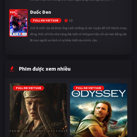
Đuốc Đen
#10
10
FULL HD VIETSUB
Jirô là một cậu bé được ông nuôi dưỡng và rèn luyện để trở thành ninja,
đồng thời sở hữu khả năng đặc biệt có thể giao tiếp với các loài động vật.
Bị mọi người xa lánh vì sự khác biệt của mình, cậu ...
Phim được xem nhiều
FULL HD VIETSUB
FULL HD VIETSUB