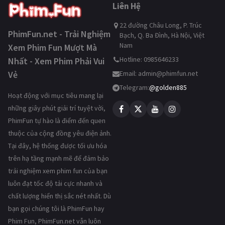
Liên Hệ
22 đường Châu Long, P. Trúc
PhimFun.net - Trải Nghiệm
Bạch, Q. Ba Đình, Hà Nội, Việt
Nam
Xem Phim Fun Mượt Mà
Hotline: 0985646233
Nhất - Xem Phim Phải Vui
Vẻ
Email:
admin@phimfun.net
Telegram:
@golden885
Hoạt động với mục tiêu mang lại
những giây phút giải trí tuyệt vời,
PhimFun tự hào là điểm đến quen
thuộc của cộng đồng yêu điện ảnh.
Tại đây, hệ thống được tối ưu hóa
trên hạ tầng mạnh mẽ để đảm bảo
trải nghiệm xem phim fun của bạn
luôn đạt tốc độ tải cực nhanh và
chất lượng hiển thị sắc nét nhất. Dù
bạn gọi chúng tôi là PhimFun hay
Phim Fun, PhimFun.net vẫn luôn