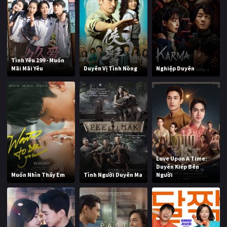
Tình Yêu 199 - Muốn
Mãi Mãi Yêu
Duyên Vị Tình Nồng
Nghiệp Duyên
Love Upon A Time:
Duyên Kiếp Bên
Muốn Nhìn Thấy Em
Tình Người Duyên Ma
Người