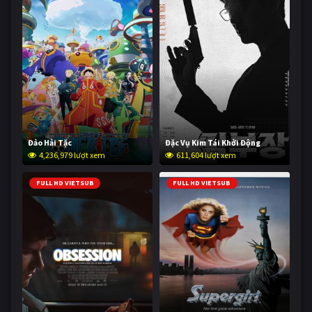
Đảo Hải Tặc
Đặc Vụ Kim Tái Khởi Động
4,236,979 lượt xem
611,604 lượt xem
FULL HD VIETSUB
FULL HD VIETSUB