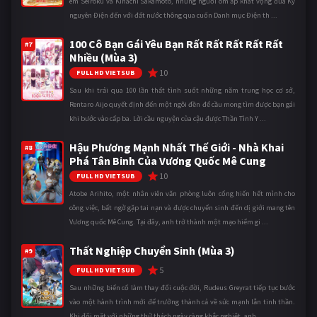
em Seiroku và Kihachi Sakamoto, những người ôm ấp khát vọng đưa Kỷ
nguyên Điện đến với đất nước thông qua cuốn Danh mục Điện th ...
100 Cô Bạn Gái Yêu Bạn Rất Rất Rất Rất Rất
#7
Nhiều (Mùa 3)
10
FULL HD VIETSUB
Sau khi trải qua 100 lần thất tình suốt những năm trung học cơ sở,
Rentaro Aijo quyết định đến một ngôi đền để cầu mong tìm được bạn gái
khi bước vào cấp ba. Lời cầu nguyện của cậu được Thần Tình Y ...
Hậu Phương Mạnh Nhất Thế Giới - Nhà Khai
#8
Phá Tân Binh Của Vương Quốc Mê Cung
10
FULL HD VIETSUB
Atobe Arihito, một nhân viên văn phòng luôn cống hiến hết mình cho
công việc, bất ngờ gặp tai nạn và được chuyển sinh đến dị giới mang tên
Vương quốc Mê Cung. Tại đây, anh trở thành một mạo hiểm gi ...
Thất Nghiệp Chuyển Sinh (Mùa 3)
#9
5
FULL HD VIETSUB
Sau những biến cố làm thay đổi cuộc đời, Rudeus Greyrat tiếp tục bước
vào một hành trình mới để trưởng thành cả về sức mạnh lẫn tinh thần.
Khi đối mặt với những thử thách ngày càng khắc nghiệt, anh ...