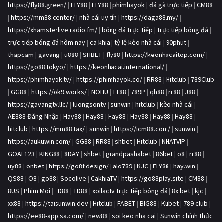
https://fly88.green/
|
FLY88
|
FLY88
|
phimhayok
|
đá gà trực tiếp
|
CM88
|
https://mm88.center/
|
nhà cái uy tín
|
https://daga88.my/
|
https://xhamsterlive.radio.fm/
|
bóng đá trực tiếp
|
trực tiếp bóng đá
|
trực tiếp bóng đá hôm nay
|
ca khia
|
tỷ lệ kèo nhà cái
|
90phut
|
thapcam
|
gavang
|
u888
|
SHBET
|
fly88
|
https://keonhacaitop.com/
|
https://go88.tokyo/
|
https://keonhacai.international/
|
https://phimhayok.tv/
|
https://phimhayok.co/
|
RR88
|
Hitclub
|
789Club
|
GG88
|
https://ok9.works/
|
NOHU
|
TT88
|
789P
|
qh88
|
rr88
|
J88
|
https://gavangtv.llc/
|
luongsontv
|
sunwin
|
hitclub
|
kèo nhà cái
|
AE888 Đăng Nhập
|
Hay88
|
Hay88
|
Hay88
|
Hay88
|
Hay88
|
Hay88
|
hitclub
|
https://mm88.tax/
|
sunwin
|
https://icm88.com/
|
sunwin
|
https://aukuwin.com/
|
GG88
|
RR88
|
shbet
|
Hitclub
|
NHATVIP
|
GOAL123
|
KING88
|
8DAY
|
shbet
|
grandpashabet
|
86bet
|
o8
|
rr88
|
uy88
|
onbet
|
https://go8f.design/
|
alo789
|
KJC
|
FLY88
|
hay.win
|
QS88
|
O8
|
go88
|
Socolive
|
CakhiaTV
|
https://go88play.site
|
CM88
|
8US
|
Phim Moi
|
TD88
|
TD88
|
xoilactv trực tiếp bóng đá
|
8x bet
|
kjc
|
xx88
|
https://taisunwin.dev
|
Hitclub
|
FABET
|
BIG88
|
Kubet
|
789 club
|
https://ee88-app.sa.com/
|
new88
|
soi keo nha cai
|
Sunwin chính thức