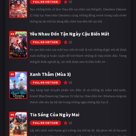
10
FULL HD VIETSUB
Sau những biến cố làm thay đổi cục diện của thế giới, Clevatess (Season
2) tiếp tục theo chân Clevatess cùng những đồng minh trong cuộc chiến
chống lại các thế lực đang đẩy nhân loại đến bờ vực diệ ...
Yêu Nhau Đến Tận Ngày Cậu Biến Mất
#4
10
FULL HD VIETSUB
Ẩn sau bức màn của một học viện bí mật là nơi những cô gái mồ côi được
nuôi dưỡng và huấn luyện để trở thành những cỗ máy chiến đấu. Trong
thế giới khắc nghiệt ấy, cái chết được xem là điều hiển nh ...
Xanh Thẳm (Mùa 3)
#5
10
FULL HD VIETSUB
Sau hàng loạt chuyến phiêu lưu điên rồ và những kỷ niệm khó quên,
Grand Blue Dreaming (Season 3) tiếp tục theo chân Iori Kitahara cùng các
thành viên câu lạc bộ lặn trong những ngày tháng đại học đ ...
Tia Sáng Của Ngày Mai
#6
10
FULL HD VIETSUB
Lấy bối cảnh một Kyoto giả tưởng của thế kỷ 20, bộ phim kể về hai anh