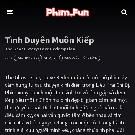
THỂ LOẠI
Tình Duyên Muôn Kiếp
Thần thoại - Cổ trang
Hành động
The Ghost Story: Love Redemption
2020
2,370
FULL HD VIETSUB
TRUNG QUỐC - HỒNG KÔNG
Tâm lý
Chiến tranh
Võ thuật - Kiếm hiệp
Nhạc kịch
The Ghost Story: Love Redemption là một bộ phim lấy
cảm hứng từ câu chuyện kinh điển trong Liêu Trai Chí Dị.
Kinh dị
Tội phạm - Hình sự
Phim xoay quanh một thư sinh trẻ vô tình gặp và đem
Phiêu lưu
Hài hước
lòng yêu một nữ hồn ma xinh đẹp bị giam cầm bởi một
thế lực yêu quái. Dù biết mối tình giữa người và ma là
Viễn tưởng
Khoa học - Tài liệu
điều cấm kỵ, cả hai vẫn quyết tâm ở bên nhau và tìm
Hoạt hình
Thể thao
cách phá vỡ lời nguyền đang trói buộc cô. Trong hành
trình giải cứu người mình yêu, chàng thư sinh phải đối
Tình cảm - Lãng mạn
Kỳ ảo