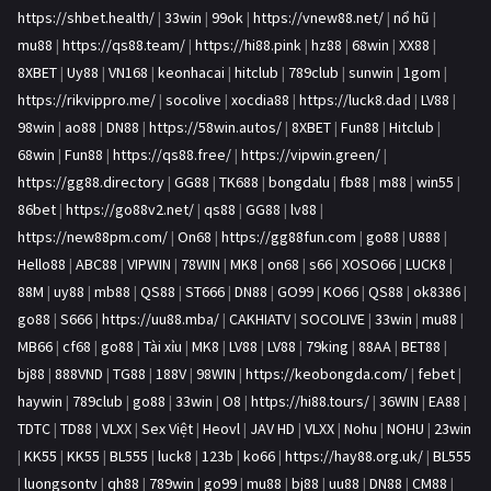
https://shbet.health/
|
33win
|
99ok
|
https://vnew88.net/
|
nổ hũ
|
mu88
|
https://qs88.team/
|
https://hi88.pink
|
hz88
|
68win
|
XX88
|
8XBET
|
Uy88
|
VN168
|
keonhacai
|
hitclub
|
789club
|
sunwin
|
1gom
|
https://rikvippro.me/
|
socolive
|
xocdia88
|
https://luck8.dad
|
LV88
|
98win
|
ao88
|
DN88
|
https://58win.autos/
|
8XBET
|
Fun88
|
Hitclub
|
68win
|
Fun88
|
https://qs88.free/
|
https://vipwin.green/
|
https://gg88.directory
|
GG88
|
TK688
|
bongdalu
|
fb88
|
m88
|
win55
|
86bet
|
https://go88v2.net/
|
qs88
|
GG88
|
lv88
|
https://new88pm.com/
|
On68
|
https://gg88fun.com
|
go88
|
U888
|
Hello88
|
ABC88
|
VIPWIN
|
78WIN
|
MK8
|
on68
|
s66
|
XOSO66
|
LUCK8
|
88M
|
uy88
|
mb88
|
QS88
|
ST666
|
DN88
|
GO99
|
KO66
|
QS88
|
ok8386
|
go88
|
S666
|
https://uu88.mba/
|
CAKHIATV
|
SOCOLIVE
|
33win
|
mu88
|
MB66
|
cf68
|
go88
|
Tài xỉu
|
MK8
|
LV88
|
LV88
|
79king
|
88AA
|
BET88
|
bj88
|
888VND
|
TG88
|
188V
|
98WIN
|
https://keobongda.com/
|
febet
|
haywin
|
789club
|
go88
|
33win
|
O8
|
https://hi88.tours/
|
36WIN
|
EA88
|
TDTC
|
TD88
|
VLXX
|
Sex Việt
|
Heovl
|
JAV HD
|
VLXX
|
Nohu
|
NOHU
|
23win
|
KK55
|
KK55
|
BL555
|
luck8
|
123b
|
ko66
|
https://hay88.org.uk/
|
BL555
|
luongsontv
|
qh88
|
789win
|
go99
|
mu88
|
bj88
|
uu88
|
DN88
|
CM88
|