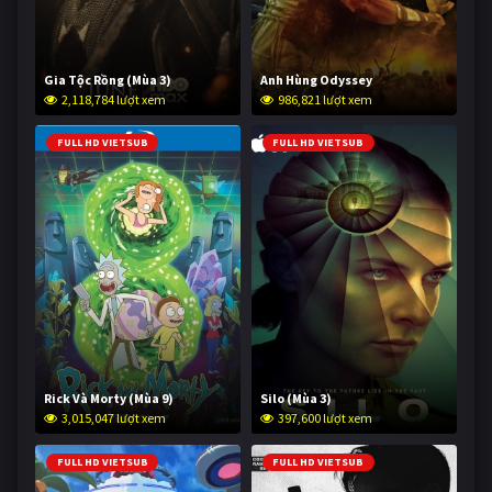
Gia Tộc Rồng (Mùa 3)
Anh Hùng Odyssey
2,118,784 lượt xem
986,821 lượt xem
FULL HD VIETSUB
FULL HD VIETSUB
Rick Và Morty (Mùa 9)
Silo (Mùa 3)
3,015,047 lượt xem
397,600 lượt xem
FULL HD VIETSUB
FULL HD VIETSUB