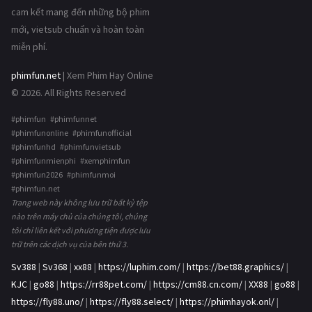
cam kết mang đến những bộ phim
mới, vietsub chuẩn và hoàn toàn
miễn phí.
phimfun.net
| Xem Phim Hay Online
© 2026. All Rights Reserved
#phimfun #phimfunnet
#phimfunonline #phimfunofficial
#phimfunhd #phimfunvietsub
#phimfunmienphi #xemphimfun
#phimfun2026 #phimfunmoi
#phimfun.net
Trang web này không lưu trữ bất kỳ tệp
nào trên máy chủ của chúng tôi, chúng
tôi chỉ liên kết với phương tiện được lưu
trữ trên các dịch vụ của bên thứ 3.
Sv388
|
Sv368
|
xx88
|
https://luphim.com/
|
https://bet88.graphics/
|
KJC
|
go88
|
https://rr88pet.com/
|
https://cm88.cn.com/
|
XX88
|
go88
|
https://fly88.uno/
|
https://fly88.select/
|
https://phimhayok.onl/
|