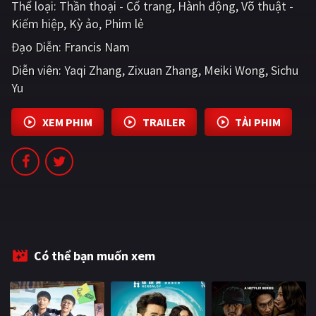
Thể loại:
Thần thoại - Cổ trang
Hành động
Võ thuật -
PHIM MỚI
Kiếm hiệp
Kỳ ảo
Phim lẻ
PHIM BỘ
Đạo Diễn:
Francis Nam
Diễn viên:
PHIM LẺ
Yaqi Zhang
Zixuan Zhang
Meiki Wong
Sichu
Yu
PHIM CHIẾU RẠP
XEM PHIM
TRAILER
TẢI PHIM
TUYỂN TẬP PHIM
BLOG
Có thể bạn muốn xem