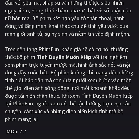
đầu với yêu ma, pháp sư và những thế lực siêu nhiên
nguy hiểm, đồng thời khám phá sự thật về số phận của
Giật gân
Gia đình
nữ hồn ma. Bộ phim kết hợp yếu tố thần thoại, hành
Bí ẩn
Lịch sử
động và lãng mạn, khai thác chủ đề tình yêu vượt qua
ranh giới sinh tử, sự hy sinh và niềm tin vào định mệnh.
Viễn Tây
Tiểu sử
GameShow
DramaTV
Trên nền tảng
PhimFun
, khán giả sẽ có cơ hội thưởng
thức bộ phim
Tình Duyên Muôn Kiếp
với trải nghiệm
QUỐC GIA
xem phim trực tuyến mượt mà, hình ảnh sắc nét và nội
dung đầy cuốn hút. Bộ phim không chỉ mang đến những
Âu - Mỹ
Trung Quốc - Hồng Kông
tình tiết hấp dẫn mà còn đưa người xem bước vào một
thế giới điện ảnh sống động, nơi mỗi khoảnh khắc đều
Hàn Quốc
Nhật Bản
được tái hiện chân thực. Khi xem Tình Duyên Muôn Kiếp
Ấn Độ
Việt Nam
tại PhimFun, người xem có thể tận hưởng trọn vẹn câu
chuyện, cảm xúc và những diễn biến kịch tính mà bộ
Tổng hợp
phim mang lại.
IMDb:
7.7
CẬP NHẬT