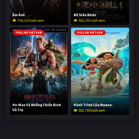
Ám Ảnh
Nữ Siêu Nhân
736,110 lượt xem
562,201 lượt xem
FULL HD VIETSUB
FULL HD VIETSUB
He-Man Và Những Chiến Binh
Hành Trình Của Moana
Vũ Trụ
502,769 lượt xem
252,688 lượt xem