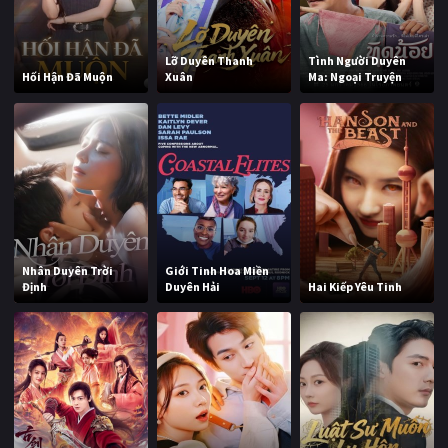
Lỡ Duyên Thanh
Tình Người Duyên
Hối Hận Đã Muộn
Xuân
Ma: Ngoại Truyện
Nhân Duyên Trời
Giới Tinh Hoa Miền
Định
Duyên Hải
Hai Kiếp Yêu Tinh