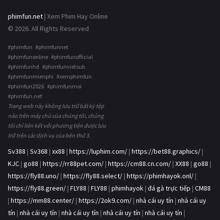
phimfun.net
| Xem Phim Hay Online
© 2026. All Rights Reserved
#phimfun #phimfunnet
#phimfunonline #phimfunofficial
#phimfunhd #phimfunvietsub
#phimfunmienphi #xemphimfun
#phimfun2026 #phimfunmoi
#phimfun.net
Trang web này không lưu trữ bất kỳ tệp
nào trên máy chủ của chúng tôi, chúng
tôi chỉ liên kết với phương tiện được lưu
trữ trên các dịch vụ của bên thứ 3.
Sv388
|
Sv368
|
xx88
|
https://luphim.com/
|
https://bet88.graphics/
|
KJC
|
go88
|
https://rr88pet.com/
|
https://cm88.cn.com/
|
XX88
|
go88
|
https://fly88.uno/
|
https://fly88.select/
|
https://phimhayok.onl/
|
https://fly88.green/
|
FLY88
|
FLY88
|
phimhayok
|
đá gà trực tiếp
|
CM88
|
https://mm88.center/
|
https://2ok9.com/
|
nhà cái uy tín
|
nhà cái uy
tín
|
nhà cái uy tín
|
nhà cái uy tín
|
nhà cái uy tín
|
nhà cái uy tín
|