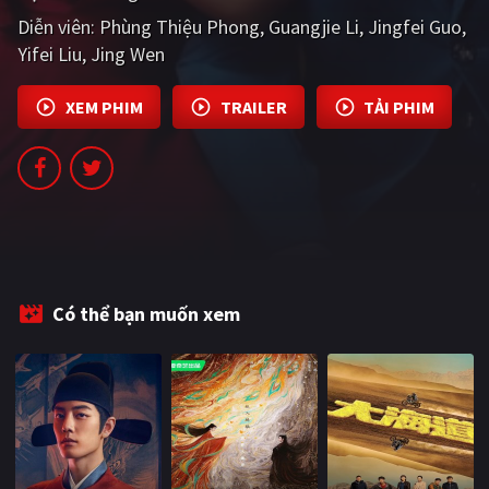
PHIM MỚI
Diễn viên:
Phùng Thiệu Phong
Guangjie Li
Jingfei Guo
Yifei Liu
Jing Wen
PHIM BỘ
PHIM LẺ
XEM PHIM
TRAILER
TẢI PHIM
PHIM CHIẾU RẠP
TUYỂN TẬP PHIM
BLOG
Có thể bạn muốn xem