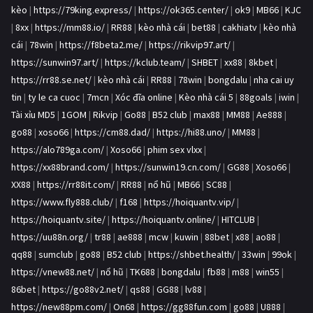
kèo
|
https://79king.express/
|
https://ok365.center/
|
ok9
|
MB66
|
KJC
|
8xx
|
https://mm88.io/
|
RR88
|
kèo nhà cái
|
bet88
|
cakhiatv
|
kèo nhà
cái
|
78win
|
https://f8beta2.me/
|
https://rikvip97.art/
|
https://sunwin97.art/
|
https://kclub.team/
|
SHBET
|
xx88
|
8kbet
|
https://rr88.se.net/
|
kèo nhà cái
|
RR88
|
78win
|
bongdalu
|
nha cai uy
tin
|
ty le ca cuoc
|
7mcn
|
Xóc đĩa online
|
Kèo nhà cái 5
|
88goals
|
iwin
|
Tài xỉu MD5
|
1GOM
|
Rikvip
|
Go88
|
B52 club
|
max88
|
MM88
|
Ae888
|
go88
|
xoso66
|
https://cm88.dad/
|
https://hi88.uno/
|
MM88
|
https://alo789ga.com/
|
Xoso66
|
phim sex vlxx
|
https://xx88brand.com/
|
https://sunwin19.cn.com/
|
GG88
|
Xoso66
|
XX88
|
https://rr88it.com/
|
RR88
|
nổ hũ
|
MB66
|
SC88
|
https://www.fly888.club/
|
f168
|
https://hoiquantv.vip/
|
https://hoiquantv.site/
|
https://hoiquantv.online/
|
HITCLUB
|
https://uu88n.org/
|
tr88
|
ae888
|
mcw
|
kuwin
|
88bet
|
x88
|
ao88
|
qq88
|
sumclub
|
go88
|
B52 club
|
https://shbet.health/
|
33win
|
99ok
|
https://vnew88.net/
|
nổ hũ
|
TK688
|
bongdalu
|
fb88
|
m88
|
win55
|
86bet
|
https://go88v2.net/
|
qs88
|
GG88
|
lv88
|
https://new88pm.com/
|
On68
|
https://gg88fun.com
|
go88
|
U888
|