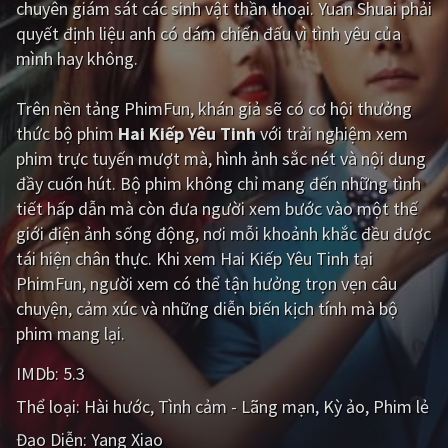
chuyên giám sát các sinh vật thần thoại. Yuan Shuai phải
quyết định liệu anh có dám chiến đấu vì tình yêu của
Giật gân
Gia đình
mình hay không.
Bí ẩn
Lịch sử
Trên nền tảng
PhimFun
, khán giả sẽ có cơ hội thưởng
Viễn Tây
Tiểu sử
thức bộ phim
Hai Kiếp Yêu Tinh
với trải nghiệm xem
GameShow
DramaTV
phim trực tuyến mượt mà, hình ảnh sắc nét và nội dung
đầy cuốn hút. Bộ phim không chỉ mang đến những tình
QUỐC GIA
tiết hấp dẫn mà còn đưa người xem bước vào một thế
giới điện ảnh sống động, nơi mỗi khoảnh khắc đều được
Âu - Mỹ
Trung Quốc - Hồng Kông
tái hiện chân thực. Khi xem Hai Kiếp Yêu Tinh tại
PhimFun, người xem có thể tận hưởng trọn vẹn câu
Hàn Quốc
Nhật Bản
chuyện, cảm xúc và những diễn biến kịch tính mà bộ
Ấn Độ
Việt Nam
phim mang lại.
Tổng hợp
IMDb:
5.3
Thể loại:
Hài hước
Tình cảm - Lãng mạn
Kỳ ảo
Phim lẻ
CẬP NHẬT
Đạo Diễn:
Yang Xiao