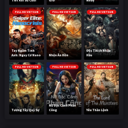
Tiết Khí Sư Cuối
Gió
Nhuệ
Cùng
FULL HD VIETSUB
FULL HD VIETSUB
FULL HD VIETSUB
Tay Ngắm Tinh
Độc Thích Nhập
Anh: Nguy Cơ Nano
Nhện Ăn Hồn
Hầu
FULL HD VIETSUB
FULL HD VIETSUB
FULL HD VIETSUB
Nữ Đặc Cảnh Phản
Tương Tây Quỷ Sự
Công
Yêu Thần Lệnh