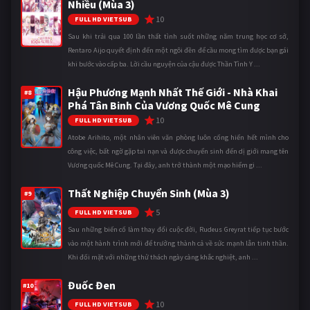
Nhiều (Mùa 3)
10
FULL HD VIETSUB
Sau khi trải qua 100 lần thất tình suốt những năm trung học cơ sở,
Rentaro Aijo quyết định đến một ngôi đền để cầu mong tìm được bạn gái
khi bước vào cấp ba. Lời cầu nguyện của cậu được Thần Tình Y ...
Hậu Phương Mạnh Nhất Thế Giới - Nhà Khai
#8
Phá Tân Binh Của Vương Quốc Mê Cung
10
FULL HD VIETSUB
Atobe Arihito, một nhân viên văn phòng luôn cống hiến hết mình cho
công việc, bất ngờ gặp tai nạn và được chuyển sinh đến dị giới mang tên
Vương quốc Mê Cung. Tại đây, anh trở thành một mạo hiểm gi ...
Thất Nghiệp Chuyển Sinh (Mùa 3)
#9
5
FULL HD VIETSUB
Sau những biến cố làm thay đổi cuộc đời, Rudeus Greyrat tiếp tục bước
vào một hành trình mới để trưởng thành cả về sức mạnh lẫn tinh thần.
Khi đối mặt với những thử thách ngày càng khắc nghiệt, anh ...
Đuốc Đen
#10
10
FULL HD VIETSUB