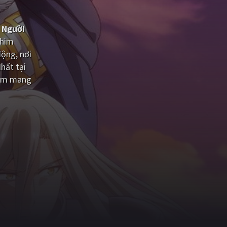
à Người
phim
ộng, nơi
hất tại
him mang