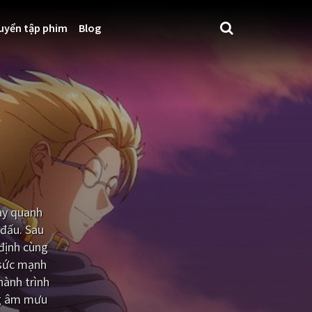
uyển tập phim
Blog
ay quanh
 đấu. Sau
 định cùng
 sức mạnh
hành trình
ng âm mưu