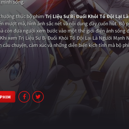
i mình sống.
i thưởng thức bộ phim
Trị Liệu Sư Bị Đuổi Khỏi Tổ Đội Lại L
ến mượt mà, hình ảnh sắc nét và nội dung đầy cuốn hút. Bộ 
mà còn đưa người xem bước vào một thế giới điện ảnh sống đ
Khi xem Trị Liệu Sư Bị Đuổi Khỏi Tổ Đội Lại Là Người Mạnh N
n câu chuyện, cảm xúc và những diễn biến kịch tính mà bộ p
 PHIM