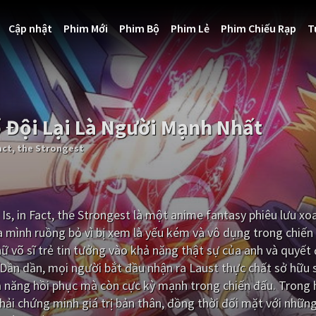
Cập nhật
Phim Mới
Phim Bộ
Phim Lẻ
Phim Chiếu Rạp
T
Tổ Đội Lại Là Người Mạnh Nhất
act, the Strongest
s, in Fact, the Strongest là một anime fantasy phiêu lưu xo
 mình ruồng bỏ vì bị xem là yếu kém và vô dụng trong chiến
nữ võ sĩ trẻ tin tưởng vào khả năng thật sự của anh và quyết
Dần dần, mọi người bắt đầu nhận ra Laust thực chất sở hữu
ả năng hồi phục mà còn cực kỳ mạnh trong chiến đấu. Trong 
hải chứng minh giá trị bản thân, đồng thời đối mặt với nhữ