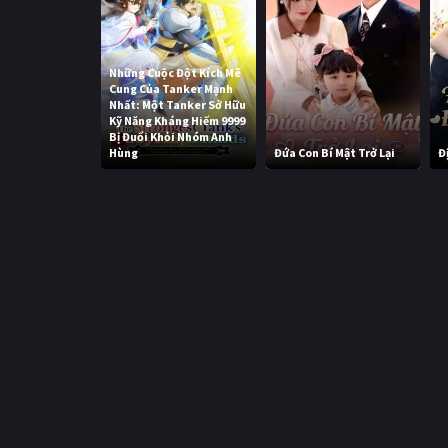
Những Cuộc Đột Kích Mê
Cung Của Tanker Mạnh
Nhất: Một Tanker Sở Hữu
Kỹ Năng Kháng Hiếm 9999
Bị Đuổi Khỏi Nhóm Anh
Hùng
Đứa Con Bí Mật Trở Lại
Đ