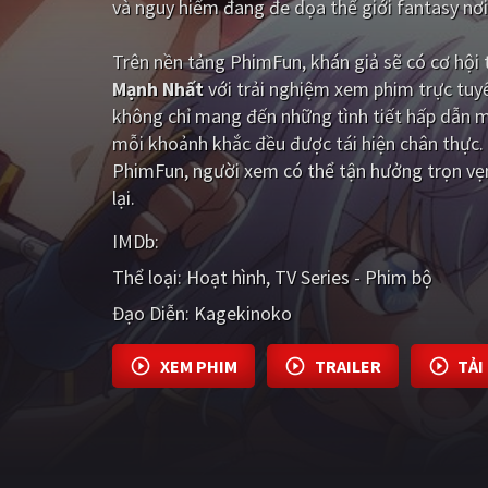
và nguy hiểm đang đe dọa thế giới fantasy nơ
Trên nền tảng
PhimFun
, khán giả sẽ có cơ hộ
Mạnh Nhất
với trải nghiệm xem phim trực tuy
không chỉ mang đến những tình tiết hấp dẫn 
mỗi khoảnh khắc đều được tái hiện chân thực. 
PhimFun, người xem có thể tận hưởng trọn vẹ
lại.
IMDb:
Thể loại:
Hoạt hình
TV Series - Phim bộ
Đạo Diễn:
Kagekinoko
XEM PHIM
TRAILER
TẢI