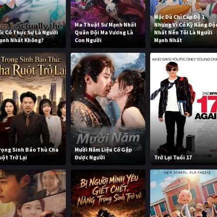
Mặc Dù Chỉ Cấp Độ 1
Ma Thuật Sư Mạnh Nhất
Nhưng Vì Có Kỹ Năng Độ
ôi Có Thực Sự Là Người
Quân Đội Ma Vương Là
Nhất Nên Tôi Là Người
ạnh Nhất Không?
Con Người
Mạnh Nhất
rọng Sinh Báo Thù Cha
Mười Năm Liệu Có Gặp
uột Trở Lại
Được Người
Trở Lại Tuổi 17