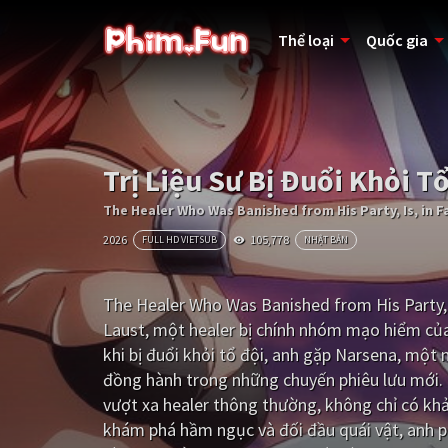
Thể loại
Quốc gia
Trị Liệu Sư Bị Đuổi Khỏi 
The Healer Who Was Banished from His Party, Is, in F
2026
105,778
FULL HD VIETSUB
NHẬT BẢN
The Healer Who Was Banished from His Party, I
Laust, một healer bị chính nhóm mạo hiểm của
khi bị đuổi khỏi tổ đội, anh gặp Narsena, một 
đồng hành trong những chuyến phiêu lưu mới. 
vượt xa healer thông thường, không chỉ có kh
khám phá hầm ngục và đối đầu quái vật, anh p