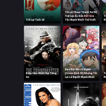
Tôi Là Thoại Thuật Sư Hỗ
Trợ Cực Ác Dẫn Dắt Gia
T
Trở Lại Tuổi 18
Tộc Mạnh Nhất Thế Giới
M
Đen Đủi Khi Có Nghề
Diệp Vấn: Nhất Đại Tông
[Giám Định Sĩ] Nhưng Tôi
T
Sư
Lại Là Người Mạnh Nhất
R