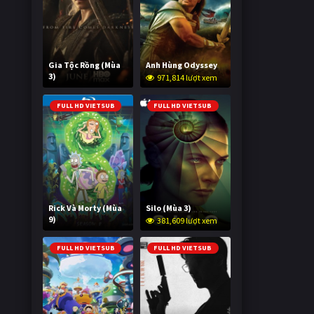
Gia Tộc Rồng (Mùa
Anh Hùng Odyssey
3)
971,814 lượt xem
2,038,256 lượt xem
FULL HD VIETSUB
FULL HD VIETSUB
Rick Và Morty (Mùa
Silo (Mùa 3)
9)
381,609 lượt xem
3,005,752 lượt xem
FULL HD VIETSUB
FULL HD VIETSUB