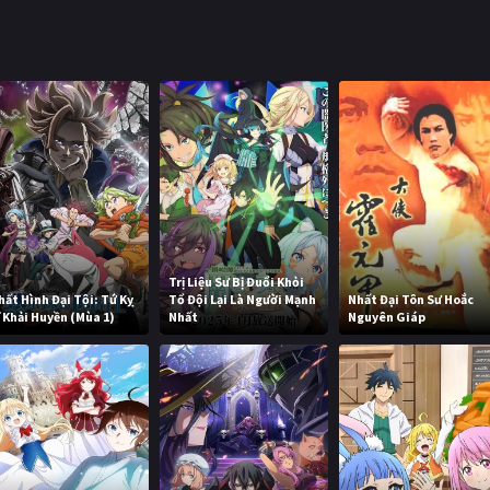
Trị Liệu Sư Bị Đuổi Khỏi
hất Hình Đại Tội: Tứ Kỵ
Tổ Đội Lại Là Người Mạnh
Nhất Đại Tôn Sư Hoắc
ĩ Khải Huyền (Mùa 1)
Nhất
Nguyên Giáp