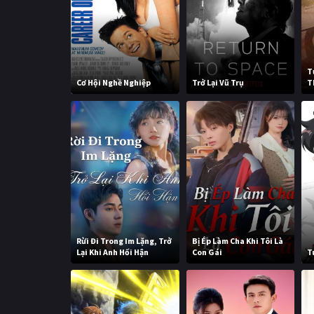
T
Cơ Hội Nghề Nghiệp
Trở Lại Vũ Trụ
T
Rừi Đi Trong Im Lặng, Trở
Bị Ép Làm Cha Khi Tôi Là
Lại Khi Anh Hối Hận
Con Gái
T