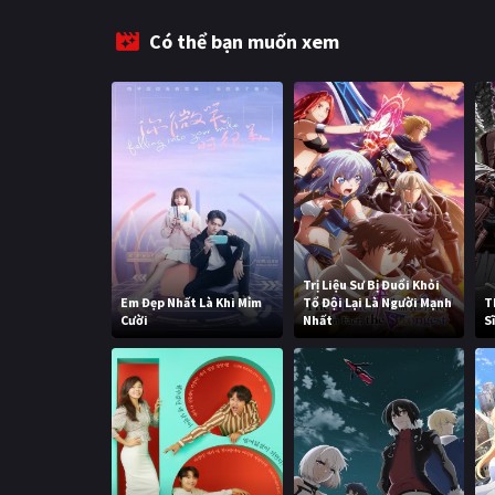
Có thể bạn muốn xem
Trị Liệu Sư Bị Đuổi Khỏi
Em Đẹp Nhất Là Khi Mỉm
Tổ Đội Lại Là Người Mạnh
T
Cười
Nhất
S