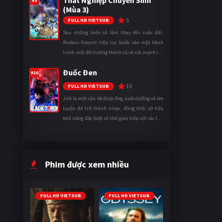
Thất Nghiệp Chuyển Sinh
#9
(Mùa 3)
5
FULL HD VIETSUB
Sau những biến cố làm thay đổi cuộc đời,
Rudeus Greyrat tiếp tục bước vào một hành
trình mới để trưởng thành cả về sức mạnh lẫn
tinh thần. Khi đối mặt với những thử thách
Đuốc Đen
ngày càng khắc nghiệt, anh ...
#10
10
FULL HD VIETSUB
Jirô là một cậu bé được ông nuôi dưỡng và rèn
luyện để trở thành ninja, đồng thời sở hữu
khả năng đặc biệt có thể giao tiếp với các loài
động vật. Bị mọi người xa lánh vì sự khác biệt
của mình, cậu ...
Phim được xem nhiều
FULL HD VIETSUB
FULL HD VIETSUB