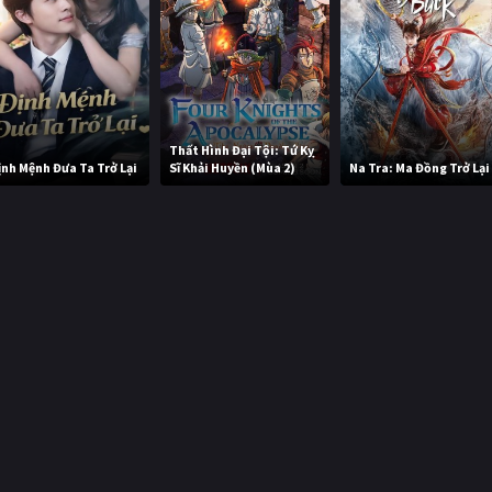
Thất Hình Đại Tội: Tứ Kỵ
ịnh Mệnh Đưa Ta Trở Lại
Sĩ Khải Huyền (Mùa 2)
Na Tra: Ma Đồng Trở Lại