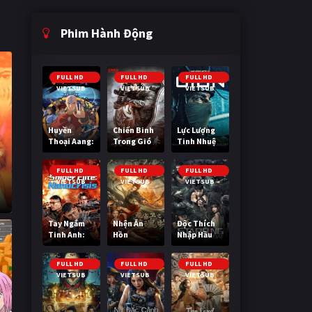
Phim Hành Động
FULL HD
FULL HD
FULL HD
VIETSUB
VIETSUB
VIETSUB
Huyền
Chiến Binh
Lực Lượng
Thoại Aang:
Trong Gió
Tinh Nhuệ
Tiết Khí Sư
Cuối Cùng
FULL HD
FULL HD
FULL HD
VIETSUB
VIETSUB
VIETSUB
Tay Ngắm
Nhện Ăn
Độc Thích
Tinh Anh:
Hồn
Nhập Hầu
Nguy Cơ
Nano
FULL HD
FULL HD
FULL HD
VIETSUB
VIETSUB
VIETSUB