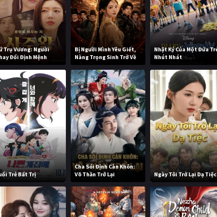
ứ Trụ Vương: Người
Bị Người Mình Yêu Giết,
Nhật Ký Của Một Đứa Tr
hay Đổi Định Mệnh
Nàng Trọng Sinh Trở Về
Nhút Nhát
Cha Sói Định Càn Khôn:
uổi Trẻ Bất Trị
Võ Thần Trở Lại
Ngày Tôi Trở Lại Dạ Tiệc