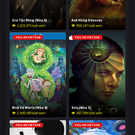
Gia Tộc Rồng (Mùa 3)
Anh Hùng Odyssey
2,025,475 lượt xem
959,147 lượt xem
FULL HD VIETSUB
FULL HD VIETSUB
Rick Và Morty (Mùa 9)
Silo (Mùa 3)
2,998,380 lượt xem
367,598 lượt xem
FULL HD VIETSUB
FULL HD VIETSUB