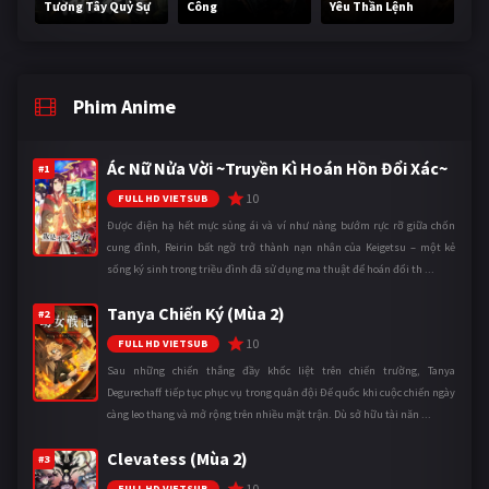
Tương Tây Quỷ Sự
Công
Yêu Thần Lệnh
Phim Anime
Ác Nữ Nửa Vời ~Truyền Kì Hoán Hồn Đổi Xác~
#1
10
FULL HD VIETSUB
Được điện hạ hết mực sủng ái và ví như nàng bướm rực rỡ giữa chốn
cung đình, Reirin bất ngờ trở thành nạn nhân của Keigetsu – một kẻ
sống ký sinh trong triều đình đã sử dụng ma thuật để hoán đổi th ...
Tanya Chiến Ký (Mùa 2)
#2
10
FULL HD VIETSUB
Sau những chiến thắng đầy khốc liệt trên chiến trường, Tanya
Degurechaff tiếp tục phục vụ trong quân đội Đế quốc khi cuộc chiến ngày
càng leo thang và mở rộng trên nhiều mặt trận. Dù sở hữu tài năn ...
Clevatess (Mùa 2)
#3
10
FULL HD VIETSUB