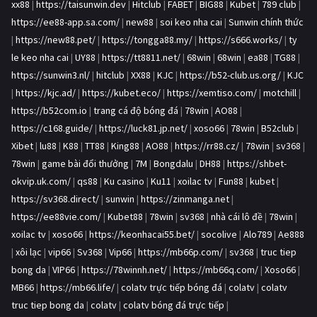
xx88
|
https://taisunwin.dev
|
Hitclub
|
FABET
|
BIG88
|
Kubet
|
789 club
|
https://ee88-app.sa.com/
|
new88
|
soi keo nha cai
|
Sunwin chính thức
|
https://new88.pet/
|
https://tongga88.my/
|
https://s666.works/
|
ty
le keo nha cai
|
UY88
|
https://tt8811.net/
|
68win
|
68win
|
ea88
|
TG88
|
https://sunwin3.nl/
|
hitclub
|
XX88
|
KJC
|
https://b52-club.us.org/
|
KJC
|
https://kjc.ad/
|
https://kubet.eco/
|
https://xemtiso.com/
|
motchill
|
https://b52com.io
|
trang cá độ bóng đá
|
78win
|
AO88
|
https://c168.guide/
|
https://luck81.jp.net/
|
xoso66
|
78win
|
B52club
|
Xibet
|
lu88
|
K88
|
TT88
|
King88
|
AO88
|
https://rr88.cz/
|
78win
|
sv368
|
78win
|
game bài đổi thưởng
|
7M
|
Bongdalu
|
DH88
|
https://shbet-
okvip.uk.com/
|
qs88
|
Ku casino
|
Ku11
|
xoilac tv
|
Fun88
|
kubet
|
https://sv368.direct/
|
sunwin
|
https://zinmanga.net
|
https://ee88vie.com/
|
Kubet88
|
78win
|
sv368
|
nhà cái lô đề
|
78win
|
xoilac tv
|
xoso66
|
https://keonhacai55.bet/
|
socolive
|
Alo789
|
Ae888
|
xôi lạc
|
vip66
|
Sv368
|
Vip66
|
https://mb66p.com/
|
sv368
|
truc tiep
bong da
|
VIP66
|
https://78winnh.net/
|
https://mb66q.com/
|
Xoso66
|
MB66
|
https://mb66.life/
|
colatv trực tiếp bóng đá
|
colatv
|
colatv
truc tiep bong da
|
colatv
|
colatv bóng đá trực tiếp
|