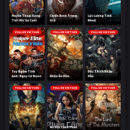
Huyền Thoại Aang:
Chiến Binh Trong
Lực Lượng Tinh
Tiết Khí Sư Cuối
Gió
Nhuệ
Cùng
FULL HD VIETSUB
FULL HD VIETSUB
FULL HD VIETSUB
Tay Ngắm Tinh
Độc Thích Nhập
Anh: Nguy Cơ Nano
Nhện Ăn Hồn
Hầu
FULL HD VIETSUB
FULL HD VIETSUB
FULL HD VIETSUB
Nữ Đặc Cảnh Phản