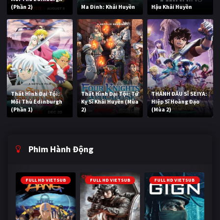
(Phần 2)
Ma Đinh: Khải Huyền
Hậu Khải Huyền
Thất Hình Đại Tội:
Thất Hình Đại Tội: Tứ
THÁNH ĐẤU SĨ SEIYA:
Mối Thù Edinburgh
Kỵ Sĩ Khải Huyền (Mùa
Hiệp Sĩ Hoàng Đạo
(Phần 1)
2)
(Mùa 2)
Phim Hành Động
FULL HD VIETSUB
FULL HD VIETSUB
FULL HD VIETSUB