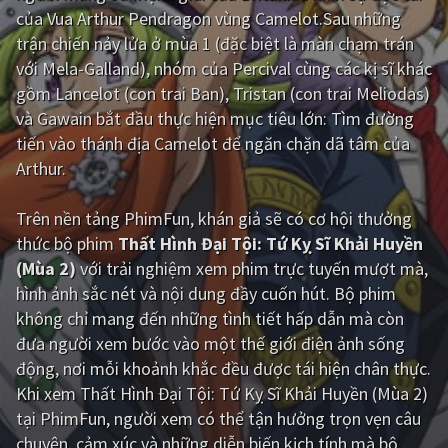
của Vua Arthur Pendragon vùng Camelot.Sau những
Giật gân
Gia đình
trận chiến nảy lửa ở mùa 1 (đặc biệt là màn chạm trán
với Mela-Galland), nhóm của Percival cùng các kị sĩ khác
Bí ẩn
Lịch sử
gồm Lancelot (con trai Ban), Tristan (con trai Meliodas)
Viễn Tây
Tiểu sử
và Gawain bắt đầu thực hiện mục tiêu lớn: Tìm đường
tiến vào thánh địa Camelot để ngăn chặn dã tâm của
GameShow
DramaTV
Arthur.
QUỐC GIA
Trên nền tảng
PhimFun
, khán giả sẽ có cơ hội thưởng
thức bộ phim
Thất Hình Đại Tội: Tứ Kỵ Sĩ Khải Huyền
Âu - Mỹ
Trung Quốc - Hồng Kông
(Mùa 2)
với trải nghiệm xem phim trực tuyến mượt mà,
Hàn Quốc
Nhật Bản
hình ảnh sắc nét và nội dung đầy cuốn hút. Bộ phim
không chỉ mang đến những tình tiết hấp dẫn mà còn
Ấn Độ
Việt Nam
đưa người xem bước vào một thế giới điện ảnh sống
động, nơi mỗi khoảnh khắc đều được tái hiện chân thực.
Tổng hợp
Khi xem Thất Hình Đại Tội: Tứ Kỵ Sĩ Khải Huyền (Mùa 2)
tại PhimFun, người xem có thể tận hưởng trọn vẹn câu
CẬP NHẬT
chuyện, cảm xúc và những diễn biến kịch tính mà bộ