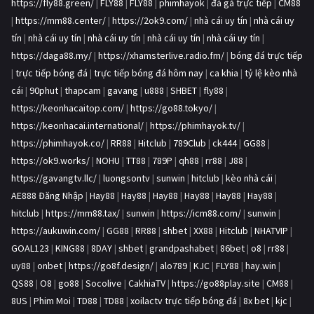
https://fly88.green/
|
FLY88
|
FLY88
|
phimhayok
|
đá gà trực tiếp
|
CM88
|
https://mm88.center/
|
https://2ok9.com/
|
nhà cái uy tín
|
nhà cái uy
tín
|
nhà cái uy tín
|
nhà cái uy tín
|
nhà cái uy tín
|
nhà cái uy tín
|
https://daga88.my/
|
https://xhamsterlive.radio.fm/
|
bóng đá trực tiếp
|
trực tiếp bóng đá
|
trực tiếp bóng đá hôm nay
|
ca khia
|
tỷ lệ kèo nhà
cái
|
90phut
|
thapcam
|
gavang
|
u888
|
SHBET
|
fly88
|
https://keonhacaitop.com/
|
https://go88.tokyo/
|
https://keonhacai.international/
|
https://phimhayok.tv/
|
https://phimhayok.co/
|
RR88
|
Hitclub
|
789Club
|
ck444
|
GG88
|
https://ok9.works/
|
NOHU
|
TT88
|
789P
|
qh88
|
rr88
|
J88
|
https://gavangtv.llc/
|
luongsontv
|
sunwin
|
hitclub
|
kèo nhà cái
|
AE888 Đăng Nhập
|
Hay88
|
Hay88
|
Hay88
|
Hay88
|
Hay88
|
Hay88
|
hitclub
|
https://mm88.tax/
|
sunwin
|
https://icm88.com/
|
sunwin
|
https://aukuwin.com/
|
GG88
|
RR88
|
shbet
|
XX88
|
Hitclub
|
NHATVIP
|
GOAL123
|
KING88
|
8DAY
|
shbet
|
grandpashabet
|
86bet
|
o8
|
rr88
|
uy88
|
onbet
|
https://go8f.design/
|
alo789
|
KJC
|
FLY88
|
hay.win
|
QS88
|
O8
|
go88
|
Socolive
|
CakhiaTV
|
https://go88play.site
|
CM88
|
8US
|
Phim Moi
|
TD88
|
TD88
|
xoilactv trực tiếp bóng đá
|
8x bet
|
kjc
|