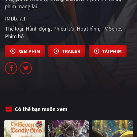
PHIM MỚI
phim mang lại.
PHIM BỘ
IMDb:
7.1
Thể loại:
Hành động
Phiêu lưu
Hoạt hình
TV Series -
PHIM LẺ
Phim bộ
PHIM CHIẾU RẠP
XEM PHIM
TRAILER
TẢI PHIM
TUYỂN TẬP PHIM
BLOG
Có thể bạn muốn xem