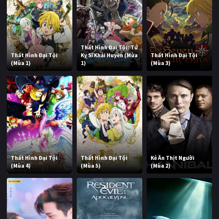
Thất Hình Đại Tội: Tứ
Thất Hình Đại Tội
Kỵ Sĩ Khải Huyền (Mùa
Thất Hình Đại Tội
(Mùa 1)
1)
(Mùa 3)
Thất Hình Đại Tội
Thất Hình Đại Tội
Kẻ Ăn Thịt Người
(Mùa 4)
(Mùa 5)
(Mùa 2)