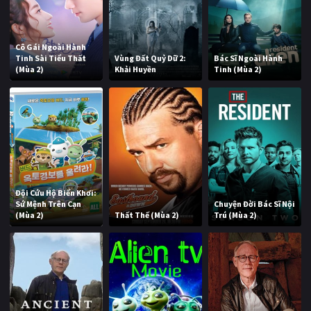
Cô Gái Ngoài Hành
Tinh Sài Tiểu Thất
Vùng Đất Quỷ Dữ 2:
Bác Sĩ Ngoài Hành
(Mùa 2)
Khải Huyền
Tinh (Mùa 2)
Đội Cứu Hộ Biển Khơi:
Sứ Mệnh Trên Cạn
Chuyện Đời Bác Sĩ Nội
(Mùa 2)
Thất Thế (Mùa 2)
Trú (Mùa 2)