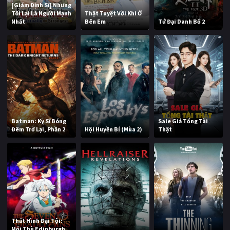
[Giám Định Sĩ] Nhưng
Tôi Lại Là Người Mạnh
Thật Tuyệt Vời Khi Ở
Nhất
Bên Em
Tứ Đại Danh Bổ 2
Batman: Kỵ Sĩ Bóng
Sale Giả Tổng Tài
Đêm Trở Lại, Phần 2
Hội Huyền Bí (Mùa 2)
Thật
Thất Hình Đại Tội:
Mối Thù Edinburgh