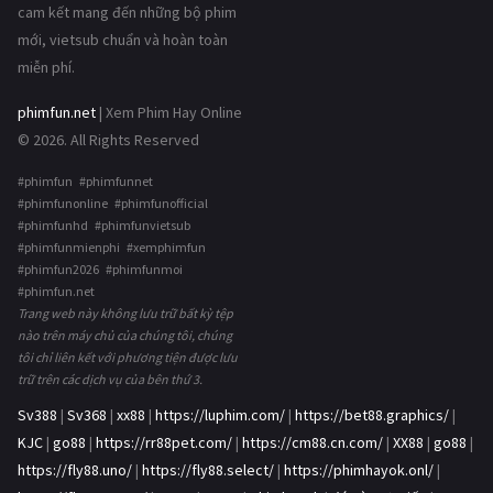
cam kết mang đến những bộ phim
mới, vietsub chuẩn và hoàn toàn
miễn phí.
phimfun.net
| Xem Phim Hay Online
© 2026. All Rights Reserved
#phimfun #phimfunnet
#phimfunonline #phimfunofficial
#phimfunhd #phimfunvietsub
#phimfunmienphi #xemphimfun
#phimfun2026 #phimfunmoi
#phimfun.net
Trang web này không lưu trữ bất kỳ tệp
nào trên máy chủ của chúng tôi, chúng
tôi chỉ liên kết với phương tiện được lưu
trữ trên các dịch vụ của bên thứ 3.
Sv388
|
Sv368
|
xx88
|
https://luphim.com/
|
https://bet88.graphics/
|
KJC
|
go88
|
https://rr88pet.com/
|
https://cm88.cn.com/
|
XX88
|
go88
|
https://fly88.uno/
|
https://fly88.select/
|
https://phimhayok.onl/
|