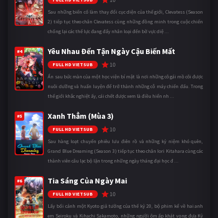
Sau những biến cố làm thay đổi cục diện của thế giới, Clevatess (Season
2) tiếp tục theo chân Clevatess cùng những đồng minh trong cuộc chiến
chống lại các thế lực đang đẩy nhân loại đến bờ vực diệ ...
Yêu Nhau Đến Tận Ngày Cậu Biến Mất
#4
10
FULL HD VIETSUB
Ẩn sau bức màn của một học viện bí mật là nơi những cô gái mồ côi được
nuôi dưỡng và huấn luyện để trở thành những cỗ máy chiến đấu. Trong
thế giới khắc nghiệt ấy, cái chết được xem là điều hiển nh ...
Xanh Thẳm (Mùa 3)
#5
10
FULL HD VIETSUB
Sau hàng loạt chuyến phiêu lưu điên rồ và những kỷ niệm khó quên,
Grand Blue Dreaming (Season 3) tiếp tục theo chân Iori Kitahara cùng các
thành viên câu lạc bộ lặn trong những ngày tháng đại học đ ...
Tia Sáng Của Ngày Mai
#6
10
FULL HD VIETSUB
Lấy bối cảnh một Kyoto giả tưởng của thế kỷ 20, bộ phim kể về hai anh
em Seiroku và Kihachi Sakamoto, những người ôm ấp khát vọng đưa Kỷ