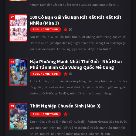
nguyên Điện đến với đất nước thông qua cuốn Danh mục Điện th ...
100 Cô Bạn Gái Yêu Bạn Rất Rất Rất Rất Rất
#7
Nhiều (Mùa 3)
10
FULL HD VIETSUB
Sau khi trải qua 100 lần thất tình suốt những năm trung học cơ sở,
Rentaro Aijo quyết định đến một ngôi đền để cầu mong tìm được bạn gái
khi bước vào cấp ba. Lời cầu nguyện của cậu được Thần Tình Y ...
Hậu Phương Mạnh Nhất Thế Giới - Nhà Khai
#8
Phá Tân Binh Của Vương Quốc Mê Cung
10
FULL HD VIETSUB
Atobe Arihito, một nhân viên văn phòng luôn cống hiến hết mình cho
công việc, bất ngờ gặp tai nạn và được chuyển sinh đến dị giới mang tên
Vương quốc Mê Cung. Tại đây, anh trở thành một mạo hiểm gi ...
Thất Nghiệp Chuyển Sinh (Mùa 3)
#9
5
FULL HD VIETSUB
Sau những biến cố làm thay đổi cuộc đời, Rudeus Greyrat tiếp tục bước
vào một hành trình mới để trưởng thành cả về sức mạnh lẫn tinh thần.
Khi đối mặt với những thử thách ngày càng khắc nghiệt, anh ...