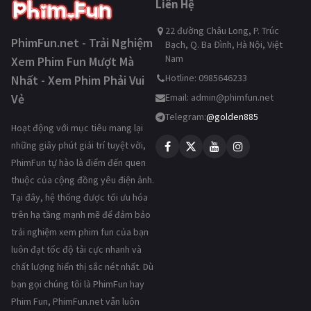
Liên Hệ
22 đường Châu Long, P. Trúc
PhimFun.net - Trải Nghiệm
Bạch, Q. Ba Đình, Hà Nội, Việt
Nam
Xem Phim Fun Mượt Mà
Hotline: 0985646233
Nhất - Xem Phim Phải Vui
Vẻ
Email:
admin@phimfun.net
Telegram:
@golden885
Hoạt động với mục tiêu mang lại
những giây phút giải trí tuyệt vời,
PhimFun tự hào là điểm đến quen
thuộc của cộng đồng yêu điện ảnh.
Tại đây, hệ thống được tối ưu hóa
trên hạ tầng mạnh mẽ để đảm bảo
trải nghiệm xem phim fun của bạn
luôn đạt tốc độ tải cực nhanh và
chất lượng hiển thị sắc nét nhất. Dù
bạn gọi chúng tôi là PhimFun hay
Phim Fun, PhimFun.net vẫn luôn