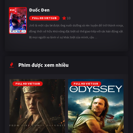
Đuốc Đen
#10
10
FULL HD VIETSUB
Jirô là một cậu bé được ông nuôi dưỡng và rèn luyện để trở thành ninja,
đồng thời sở hữu khả năng đặc biệt có thể giao tiếp với các loài động vật.
Bị mọi người xa lánh vì sự khác biệt của mình, cậu ...
Phim được xem nhiều
FULL HD VIETSUB
FULL HD VIETSUB