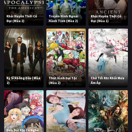
Khải Huyền Thời Cổ
Truyền Hình Ngoài
Khải Huyền Thời Cổ
Đại (Mùa 2)
Hành Tinh (Mùa 2)
Đại (Mùa 1)
Kỵ Sĩ Không Đầu (Mùa
Thất Hình Đại Tội
Chờ Tới Khi Khói Mưa
2)
(Mùa 2)
Ấm Áp
Đen Đủi Khi Có Nghề