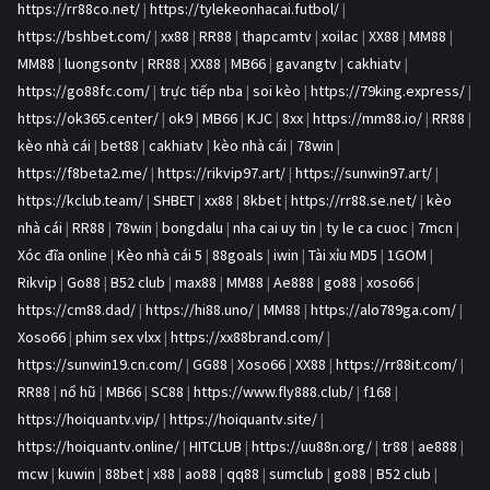
https://rr88co.net/
|
https://tylekeonhacai.futbol/
|
https://bshbet.com/
|
xx88
|
RR88
|
thapcamtv
|
xoilac
|
XX88
|
MM88
|
MM88
|
luongsontv
|
RR88
|
XX88
|
MB66
|
gavangtv
|
cakhiatv
|
https://go88fc.com/
|
trực tiếp nba
|
soi kèo
|
https://79king.express/
|
https://ok365.center/
|
ok9
|
MB66
|
KJC
|
8xx
|
https://mm88.io/
|
RR88
|
kèo nhà cái
|
bet88
|
cakhiatv
|
kèo nhà cái
|
78win
|
https://f8beta2.me/
|
https://rikvip97.art/
|
https://sunwin97.art/
|
https://kclub.team/
|
SHBET
|
xx88
|
8kbet
|
https://rr88.se.net/
|
kèo
nhà cái
|
RR88
|
78win
|
bongdalu
|
nha cai uy tin
|
ty le ca cuoc
|
7mcn
|
Xóc đĩa online
|
Kèo nhà cái 5
|
88goals
|
iwin
|
Tài xỉu MD5
|
1GOM
|
Rikvip
|
Go88
|
B52 club
|
max88
|
MM88
|
Ae888
|
go88
|
xoso66
|
https://cm88.dad/
|
https://hi88.uno/
|
MM88
|
https://alo789ga.com/
|
Xoso66
|
phim sex vlxx
|
https://xx88brand.com/
|
https://sunwin19.cn.com/
|
GG88
|
Xoso66
|
XX88
|
https://rr88it.com/
|
RR88
|
nổ hũ
|
MB66
|
SC88
|
https://www.fly888.club/
|
f168
|
https://hoiquantv.vip/
|
https://hoiquantv.site/
|
https://hoiquantv.online/
|
HITCLUB
|
https://uu88n.org/
|
tr88
|
ae888
|
mcw
|
kuwin
|
88bet
|
x88
|
ao88
|
qq88
|
sumclub
|
go88
|
B52 club
|