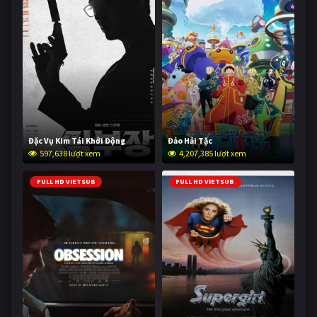
Đặc Vụ Kim Tái Khởi Động
Đảo Hải Tặc
597,638 lượt xem
4,207,385 lượt xem
FULL HD VIETSUB
FULL HD VIETSUB