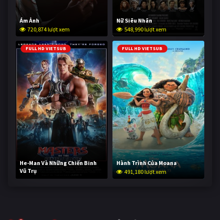
Ám Ảnh
Nữ Siêu Nhân
720,874 lượt xem
548,990 lượt xem
FULL HD VIETSUB
FULL HD VIETSUB
He-Man Và Những Chiến Binh
Hành Trình Của Moana
Vũ Trụ
491,180 lượt xem
240,022 lượt xem