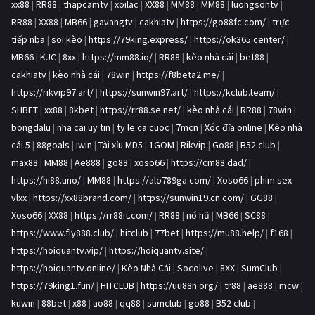
xx88
|
RR88
|
thapcamtv
|
xoilac
|
XX88
|
MM88
|
MM88
|
luongsontv
|
RR88
|
XX88
|
MB66
|
gavangtv
|
cakhiatv
|
https://go88fc.com/
|
trực
tiếp nba
|
soi kèo
|
https://79king.express/
|
https://ok365.center/
|
MB66
|
KJC
|
8xx
|
https://mm88.io/
|
RR88
|
kèo nhà cái
|
bet88
|
cakhiatv
|
kèo nhà cái
|
78win
|
https://f8beta2.me/
|
https://rikvip97.art/
|
https://sunwin97.art/
|
https://kclub.team/
|
SHBET
|
xx88
|
8kbet
|
https://rr88.se.net/
|
kèo nhà cái
|
RR88
|
78win
|
bongdalu
|
nha cai uy tin
|
ty le ca cuoc
|
7mcn
|
Xóc đĩa online
|
Kèo nhà
cái 5
|
88goals
|
iwin
|
Tài xỉu MD5
|
1GOM
|
Rikvip
|
Go88
|
B52 club
|
max88
|
MM88
|
Ae888
|
go88
|
xoso66
|
https://cm88.dad/
|
https://hi88.uno/
|
MM88
|
https://alo789ga.com/
|
Xoso66
|
phim sex
vlxx
|
https://xx88brand.com/
|
https://sunwin19.cn.com/
|
GG88
|
Xoso66
|
XX88
|
https://rr88it.com/
|
RR88
|
nổ hũ
|
MB66
|
SC88
|
https://www.fly888.club/
|
hitclub
|
77bet
|
https://mu88.help/
|
f168
|
https://hoiquantv.vip/
|
https://hoiquantv.site/
|
https://hoiquantv.online/
|
Kèo Nhà Cái
|
Socolive
|
8XX
|
SumClub
|
https://79king1.fun/
|
HITCLUB
|
https://uu88n.org/
|
tr88
|
ae888
|
mcw
|
kuwin
|
88bet
|
x88
|
ao88
|
qq88
|
sumclub
|
go88
|
B52 club
|