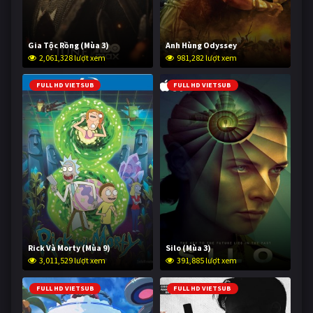
Gia Tộc Rồng (Mùa 3)
Anh Hùng Odyssey
2,061,328 lượt xem
981,282 lượt xem
FULL HD VIETSUB
FULL HD VIETSUB
Rick Và Morty (Mùa 9)
Silo (Mùa 3)
3,011,529 lượt xem
391,885 lượt xem
FULL HD VIETSUB
FULL HD VIETSUB