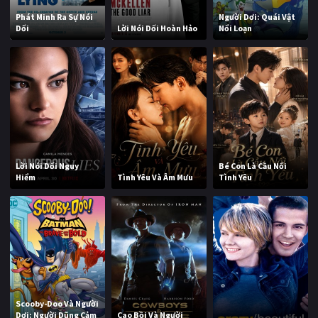
Phát Minh Ra Sự Nói
Người Dơi: Quái Vật
Dối
Lời Nói Dối Hoàn Hảo
Nổi Loạn
Lời Nói Dối Nguy
Bé Con Là Cầu Nối
Hiểm
Tình Yêu Và Âm Mưu
Tình Yêu
Scooby-Doo Và Người
Dơi: Người Dũng Cảm
Cao Bồi Và Người