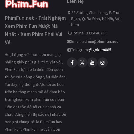
Liên Hệ
22 đường Châu Long, P. Trúc
PhimFun.net - Trải Nghiệm
Bạch, Q. Ba Đình, Hà Nội, Việt
Nam
Xem Phim Fun Mượt Mà
Hotline: 0985646233
Nhất - Xem Phim Phải Vui
Vẻ
Email:
admin@phimfun.net
Telegram:
@golden885
Hoạt động với mục tiêu mang lại
những giây phút giải trí tuyệt vời,
PhimFun tự hào là điểm đến quen
thuộc của cộng đồng yêu điện ảnh.
Tại đây, hệ thống được tối ưu hóa
trên hạ tầng mạnh mẽ để đảm bảo
trải nghiệm xem phim fun của bạn
luôn đạt tốc độ tải cực nhanh và
chất lượng hiển thị sắc nét nhất. Dù
bạn gọi chúng tôi là PhimFun hay
Phim Fun, PhimFun.net vẫn luôn