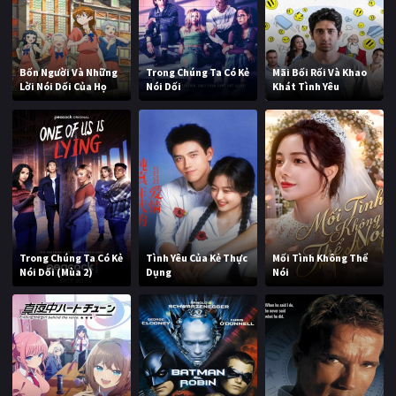
Bốn Người Và Những
Trong Chúng Ta Có Kẻ
Mãi Bối Rối Và Khao
Lời Nói Dối Của Họ
Nói Dối
Khát Tình Yêu
Trong Chúng Ta Có Kẻ
Tình Yêu Của Kẻ Thực
Mối Tình Không Thể
Nói Dối (Mùa 2)
Dụng
Nói