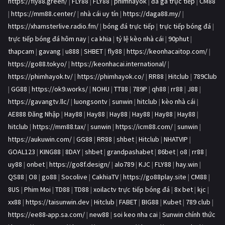
https://fly88.green/
|
FLY88
|
FLY88
|
phimhayok
|
đá gà trực tiếp
|
CM88
|
https://mm88.center/
|
nhà cái uy tín
|
https://daga88.my/
|
https://xhamsterlive.radio.fm/
|
bóng đá trực tiếp
|
trực tiếp bóng đá
|
trực tiếp bóng đá hôm nay
|
ca khia
|
tỷ lệ kèo nhà cái
|
90phut
|
thapcam
|
gavang
|
u888
|
SHBET
|
fly88
|
https://keonhacaitop.com/
|
https://go88.tokyo/
|
https://keonhacai.international/
|
https://phimhayok.tv/
|
https://phimhayok.co/
|
RR88
|
Hitclub
|
789Club
|
GG88
|
https://ok9.works/
|
NOHU
|
TT88
|
789P
|
qh88
|
rr88
|
J88
|
https://gavangtv.llc/
|
luongsontv
|
sunwin
|
hitclub
|
kèo nhà cái
|
AE888 Đăng Nhập
|
Hay88
|
Hay88
|
Hay88
|
Hay88
|
Hay88
|
Hay88
|
hitclub
|
https://mm88.tax/
|
sunwin
|
https://icm88.com/
|
sunwin
|
https://aukuwin.com/
|
GG88
|
RR88
|
shbet
|
Hitclub
|
NHATVIP
|
GOAL123
|
KING88
|
8DAY
|
shbet
|
grandpashabet
|
86bet
|
o8
|
rr88
|
uy88
|
onbet
|
https://go8f.design/
|
alo789
|
KJC
|
FLY88
|
hay.win
|
QS88
|
O8
|
go88
|
Socolive
|
CakhiaTV
|
https://go88play.site
|
CM88
|
8US
|
Phim Moi
|
TD88
|
TD88
|
xoilactv trực tiếp bóng đá
|
8x bet
|
kjc
|
xx88
|
https://taisunwin.dev
|
Hitclub
|
FABET
|
BIG88
|
Kubet
|
789 club
|
https://ee88-app.sa.com/
|
new88
|
soi keo nha cai
|
Sunwin chính thức