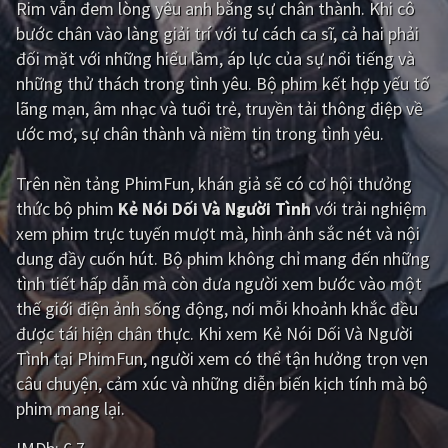
Rim vẫn đem lòng yêu anh bằng sự chân thành. Khi cô
bước chân vào làng giải trí với tư cách ca sĩ, cả hai phải
Giật gân
Gia đình
đối mặt với những hiểu lầm, áp lực của sự nổi tiếng và
Bí ẩn
Lịch sử
những thử thách trong tình yêu. Bộ phim kết hợp yếu tố
lãng mạn, âm nhạc và tuổi trẻ, truyền tải thông điệp về
Viễn Tây
Tiểu sử
ước mơ, sự chân thành và niềm tin trong tình yêu.
GameShow
DramaTV
Trên nền tảng
PhimFun
, khán giả sẽ có cơ hội thưởng
QUỐC GIA
thức bộ phim
Kẻ Nói Dối Và Người Tình
với trải nghiệm
xem phim trực tuyến mượt mà, hình ảnh sắc nét và nội
Âu - Mỹ
Trung Quốc - Hồng Kông
dung đầy cuốn hút. Bộ phim không chỉ mang đến những
tình tiết hấp dẫn mà còn đưa người xem bước vào một
Hàn Quốc
Nhật Bản
thế giới điện ảnh sống động, nơi mỗi khoảnh khắc đều
Ấn Độ
Việt Nam
được tái hiện chân thực. Khi xem Kẻ Nói Dối Và Người
Tình tại PhimFun, người xem có thể tận hưởng trọn vẹn
Tổng hợp
câu chuyện, cảm xúc và những diễn biến kịch tính mà bộ
phim mang lại.
CẬP NHẬT