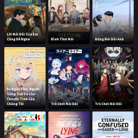
Lời Nói Dối Của Em
Cũng Dễ Nghe
Bình Tĩnh Nói
Đừng Nói Dối Anh
Kẻ Ngây Thơ, Người
Từng Trải Và Câu
Chuyện Tình Của
Chúng Tôi
Trò Chơi Nói Dối
Trò Chơi Nói Dối