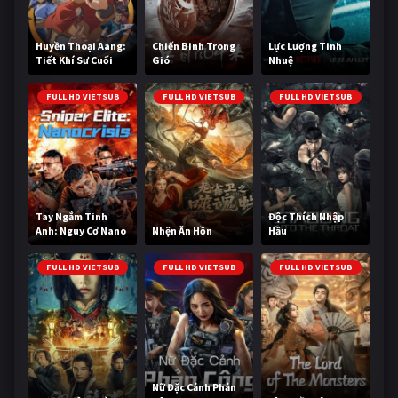
Huyền Thoại Aang:
Chiến Binh Trong
Lực Lượng Tinh
Tiết Khí Sư Cuối
Gió
Nhuệ
Cùng
FULL HD VIETSUB
FULL HD VIETSUB
FULL HD VIETSUB
Tay Ngắm Tinh
Độc Thích Nhập
Anh: Nguy Cơ Nano
Nhện Ăn Hồn
Hầu
FULL HD VIETSUB
FULL HD VIETSUB
FULL HD VIETSUB
Nữ Đặc Cảnh Phản