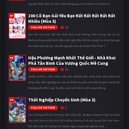
nguyên Điện đến với đất nước thông qua cuốn Danh mục Điện th ...
100 Cô Bạn Gái Yêu Bạn Rất Rất Rất Rất Rất
#7
Nhiều (Mùa 3)
10
FULL HD VIETSUB
Sau khi trải qua 100 lần thất tình suốt những năm trung học cơ sở,
Rentaro Aijo quyết định đến một ngôi đền để cầu mong tìm được bạn gái
khi bước vào cấp ba. Lời cầu nguyện của cậu được Thần Tình Y ...
Hậu Phương Mạnh Nhất Thế Giới - Nhà Khai
#8
Phá Tân Binh Của Vương Quốc Mê Cung
10
FULL HD VIETSUB
Atobe Arihito, một nhân viên văn phòng luôn cống hiến hết mình cho
công việc, bất ngờ gặp tai nạn và được chuyển sinh đến dị giới mang tên
Vương quốc Mê Cung. Tại đây, anh trở thành một mạo hiểm gi ...
Thất Nghiệp Chuyển Sinh (Mùa 3)
#9
5
FULL HD VIETSUB
Sau những biến cố làm thay đổi cuộc đời, Rudeus Greyrat tiếp tục bước
vào một hành trình mới để trưởng thành cả về sức mạnh lẫn tinh thần.
Khi đối mặt với những thử thách ngày càng khắc nghiệt, anh ...