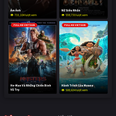
Ám Ảnh
Nữ Siêu Nhân
733,104 lượt xem
559,730 lượt xem
FULL HD VIETSUB
FULL HD VIETSUB
He-Man Và Những Chiến Binh
Hành Trình Của Moana
Vũ Trụ
500,634 lượt xem
250,319 lượt xem