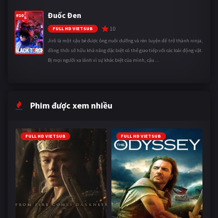
Đuốc Đen
#10
10
FULL HD VIETSUB
Jirô là một cậu bé được ông nuôi dưỡng và rèn luyện để trở thành ninja,
đồng thời sở hữu khả năng đặc biệt có thể giao tiếp với các loài động vật.
Bị mọi người xa lánh vì sự khác biệt của mình, cậu ...
Phim được xem nhiều
FULL HD VIETSUB
FULL HD VIETSUB