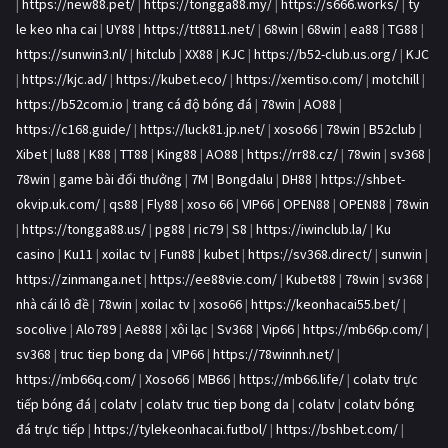
|
https://new88.pet/
|
https://tongga88.my/
|
https://s666.works/
|
ty
le keo nha cai
|
UY88
|
https://tt8811.net/
|
68win
|
68win
|
ea88
|
TG88
|
https://sunwin3.nl/
|
hitclub
|
XX88
|
KJC
|
https://b52-club.us.org/
|
KJC
|
https://kjc.ad/
|
https://kubet.eco/
|
https://xemtiso.com/
|
motchill
|
https://b52com.io
|
trang cá độ bóng đá
|
78win
|
AO88
|
https://c168.guide/
|
https://luck81.jp.net/
|
xoso66
|
78win
|
B52club
|
Xibet
|
lu88
|
K88
|
TT88
|
King88
|
AO88
|
https://rr88.cz/
|
78win
|
sv368
|
78win
|
game bài đổi thưởng
|
7M
|
Bongdalu
|
DH88
|
https://shbet-
okvip.uk.com/
|
qs88
|
Fly88
|
xoso 66
|
VIP66
|
OPEN88
|
OPEN88
|
78win
|
https://tongga88.us/
|
pg88
|
ric79
|
S8
|
https://iwinclub.la/
|
Ku
casino
|
Ku11
|
xoilac tv
|
Fun88
|
kubet
|
https://sv368.direct/
|
sunwin
|
https://zinmanga.net
|
https://ee88vie.com/
|
Kubet88
|
78win
|
sv368
|
nhà cái lô đề
|
78win
|
xoilac tv
|
xoso66
|
https://keonhacai55.bet/
|
socolive
|
Alo789
|
Ae888
|
xôi lạc
|
Sv368
|
Vip66
|
https://mb66p.com/
|
sv368
|
truc tiep bong da
|
VIP66
|
https://78winnh.net/
|
https://mb66q.com/
|
Xoso66
|
MB66
|
https://mb66.life/
|
colatv trực
tiếp bóng đá
|
colatv
|
colatv truc tiep bong da
|
colatv
|
colatv bóng
đá trực tiếp
|
https://tylekeonhacai.futbol/
|
https://bshbet.com/
|