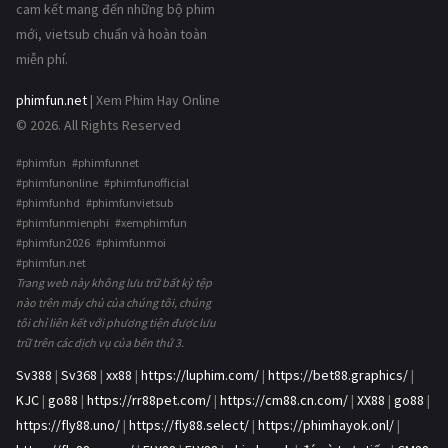
cam kết mang đến những bộ phim
mới, vietsub chuẩn và hoàn toàn
miễn phí.
phimfun.net
| Xem Phim Hay Online
© 2026. All Rights Reserved
#phimfun #phimfunnet
#phimfunonline #phimfunofficial
#phimfunhd #phimfunvietsub
#phimfunmienphi #xemphimfun
#phimfun2026 #phimfunmoi
#phimfun.net
Trang web này không lưu trữ bất kỳ tệp
nào trên máy chủ của chúng tôi, chúng
tôi chỉ liên kết với phương tiện được lưu
trữ trên các dịch vụ của bên thứ 3.
Sv388
|
Sv368
|
xx88
|
https://luphim.com/
|
https://bet88.graphics/
|
KJC
|
go88
|
https://rr88pet.com/
|
https://cm88.cn.com/
|
XX88
|
go88
|
https://fly88.uno/
|
https://fly88.select/
|
https://phimhayok.onl/
|