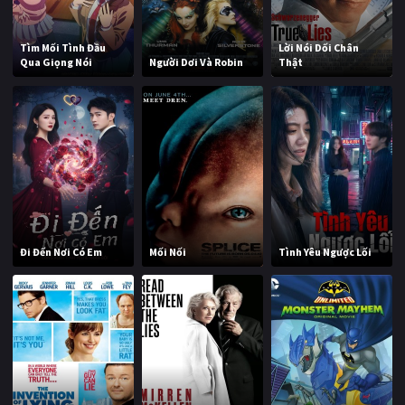
Tìm Mối Tình Đầu
Lời Nói Dối Chân
Qua Giọng Nói
Người Dơi Và Robin
Thật
Đi Đến Nơi Có Em
Mối Nối
Tình Yêu Ngược Lối