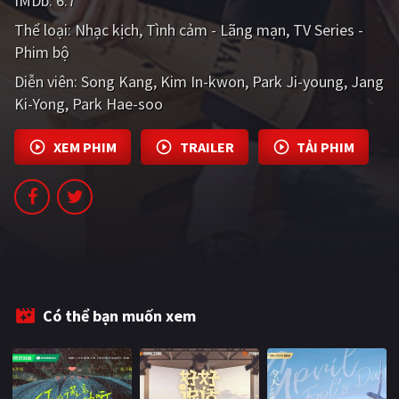
IMDb:
6.7
PHIM MỚI
Thể loại:
Nhạc kịch
Tình cảm - Lãng mạn
TV Series -
Phim bộ
PHIM BỘ
Diễn viên:
Song Kang
Kim In-kwon
Park Ji-young
Jang
PHIM LẺ
Ki-Yong
Park Hae-soo
PHIM CHIẾU RẠP
XEM PHIM
TRAILER
TẢI PHIM
TUYỂN TẬP PHIM
BLOG
Có thể bạn muốn xem