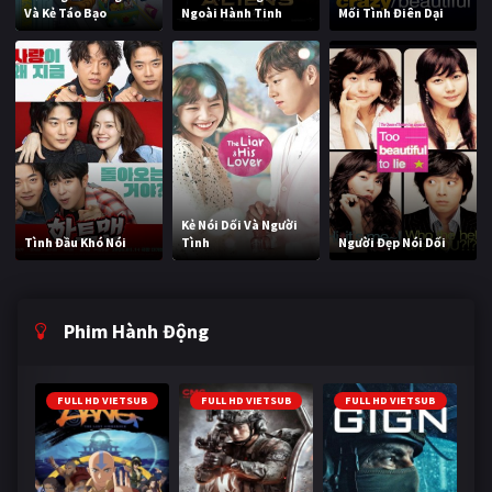
Và Kẻ Táo Bạo
Ngoài Hành Tinh
Mối Tình Điên Dại
Kẻ Nói Dối Và Người
Tình Đầu Khó Nói
Tình
Người Đẹp Nói Dối
Phim Hành Động
FULL HD VIETSUB
FULL HD VIETSUB
FULL HD VIETSUB