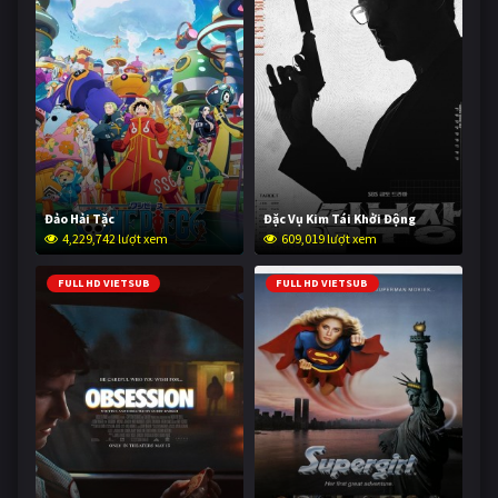
Đảo Hải Tặc
Đặc Vụ Kim Tái Khởi Động
4,229,742 lượt xem
609,019 lượt xem
FULL HD VIETSUB
FULL HD VIETSUB