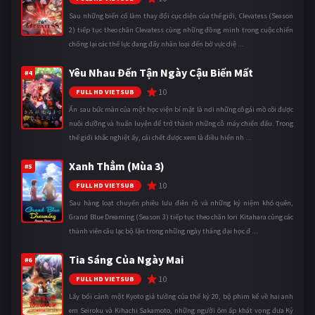
Sau những biến cố làm thay đổi cục diện của thế giới, Clevatess (Season
2) tiếp tục theo chân Clevatess cùng những đồng minh trong cuộc chiến
chống lại các thế lực đang đẩy nhân loại đến bờ vực diệ ...
Yêu Nhau Đến Tận Ngày Cậu Biến Mất
#4
10
FULL HD VIETSUB
Ẩn sau bức màn của một học viện bí mật là nơi những cô gái mồ côi được
nuôi dưỡng và huấn luyện để trở thành những cỗ máy chiến đấu. Trong
thế giới khắc nghiệt ấy, cái chết được xem là điều hiển nh ...
Xanh Thẳm (Mùa 3)
#5
10
FULL HD VIETSUB
Sau hàng loạt chuyến phiêu lưu điên rồ và những kỷ niệm khó quên,
Grand Blue Dreaming (Season 3) tiếp tục theo chân Iori Kitahara cùng các
thành viên câu lạc bộ lặn trong những ngày tháng đại học đ ...
Tia Sáng Của Ngày Mai
#6
10
FULL HD VIETSUB
Lấy bối cảnh một Kyoto giả tưởng của thế kỷ 20, bộ phim kể về hai anh
em Seiroku và Kihachi Sakamoto, những người ôm ấp khát vọng đưa Kỷ