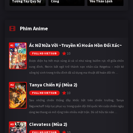
Tương Tây Quỷ Sự
Công
Yêu Thần Lệnh
Phim Anime
Ác Nữ Nửa Vời ~Truyền Kì Hoán Hồn Đổi Xác~
#1
10
FULL HD VIETSUB
Được điện hạ hết mực sủng ái và ví như nàng bướm rực rỡ giữa chốn
cung đình, Reirin bất ngờ trở thành nạn nhân của Keigetsu – một kẻ
sống ký sinh trong triều đình đã sử dụng ma thuật để hoán đổi th ...
Tanya Chiến Ký (Mùa 2)
#2
10
FULL HD VIETSUB
Sau những chiến thắng đầy khốc liệt trên chiến trường, Tanya
Degurechaff tiếp tục phục vụ trong quân đội Đế quốc khi cuộc chiến ngày
càng leo thang và mở rộng trên nhiều mặt trận. Dù sở hữu tài năn ...
Clevatess (Mùa 2)
#3
10
FULL HD VIETSUB