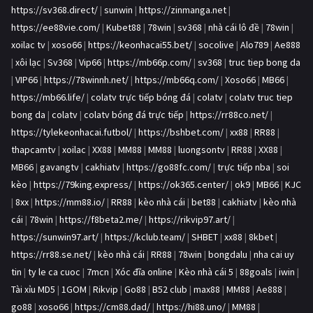
https://sv368.direct/
|
sunwin
|
https://zinmanga.net
|
https://ee88vie.com/
|
Kubet88
|
78win
|
sv368
|
nhà cái lô đề
|
78win
|
xoilac tv
|
xoso66
|
https://keonhacai55.bet/
|
socolive
|
Alo789
|
Ae888
|
xôi lạc
|
Sv368
|
Vip66
|
https://mb66p.com/
|
sv368
|
truc tiep bong da
|
VIP66
|
https://78winnh.net/
|
https://mb66q.com/
|
Xoso66
|
MB66
|
https://mb66.life/
|
colatv trực tiếp bóng đá
|
colatv
|
colatv truc tiep
bong da
|
colatv
|
colatv bóng đá trực tiếp
|
https://rr88co.net/
|
https://tylekeonhacai.futbol/
|
https://bshbet.com/
|
xx88
|
RR88
|
thapcamtv
|
xoilac
|
XX88
|
MM88
|
MM88
|
luongsontv
|
RR88
|
XX88
|
MB66
|
gavangtv
|
cakhiatv
|
https://go88fc.com/
|
trực tiếp nba
|
soi
kèo
|
https://79king.express/
|
https://ok365.center/
|
ok9
|
MB66
|
KJC
|
8xx
|
https://mm88.io/
|
RR88
|
kèo nhà cái
|
bet88
|
cakhiatv
|
kèo nhà
cái
|
78win
|
https://f8beta2.me/
|
https://rikvip97.art/
|
https://sunwin97.art/
|
https://kclub.team/
|
SHBET
|
xx88
|
8kbet
|
https://rr88.se.net/
|
kèo nhà cái
|
RR88
|
78win
|
bongdalu
|
nha cai uy
tin
|
ty le ca cuoc
|
7mcn
|
Xóc đĩa online
|
Kèo nhà cái 5
|
88goals
|
iwin
|
Tài xỉu MD5
|
1GOM
|
Rikvip
|
Go88
|
B52 club
|
max88
|
MM88
|
Ae888
|
go88
|
xoso66
|
https://cm88.dad/
|
https://hi88.uno/
|
MM88
|