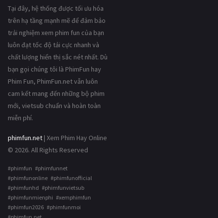
Tại đây, hệ thống được tối ưu hóa
trên hạ tầng mạnh mẽ để đảm bảo
trải nghiệm xem phim fun của bạn
luôn đạt tốc độ tải cực nhanh và
chất lượng hiển thị sắc nét nhất. Dù
bạn gọi chúng tôi là PhimFun hay
Phim Fun, PhimFun.net vẫn luôn
cam kết mang đến những bộ phim
mới, vietsub chuẩn và hoàn toàn
miễn phí.
phimfun.net
| Xem Phim Hay Online
© 2026. All Rights Reserved
#phimfun #phimfunnet
#phimfunonline #phimfunofficial
#phimfunhd #phimfunvietsub
#phimfunmienphi #xemphimfun
#phimfun2026 #phimfunmoi
#phimfun.net