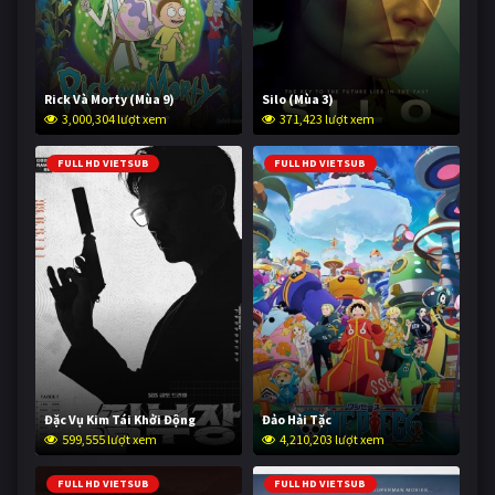
Rick Và Morty (Mùa 9)
Silo (Mùa 3)
3,000,304 lượt xem
371,423 lượt xem
FULL HD VIETSUB
FULL HD VIETSUB
Đặc Vụ Kim Tái Khởi Động
Đảo Hải Tặc
599,555 lượt xem
4,210,203 lượt xem
FULL HD VIETSUB
FULL HD VIETSUB