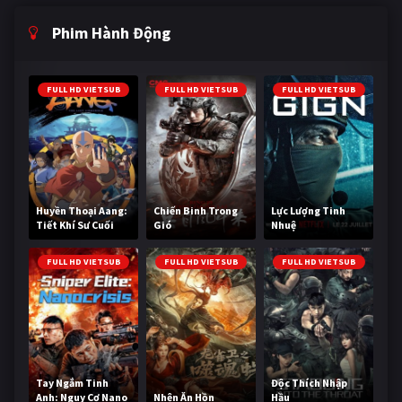
Phim Hành Động
FULL HD VIETSUB
FULL HD VIETSUB
FULL HD VIETSUB
Huyền Thoại Aang:
Chiến Binh Trong
Lực Lượng Tinh
Tiết Khí Sư Cuối
Gió
Nhuệ
Cùng
FULL HD VIETSUB
FULL HD VIETSUB
FULL HD VIETSUB
Tay Ngắm Tinh
Độc Thích Nhập
Anh: Nguy Cơ Nano
Nhện Ăn Hồn
Hầu