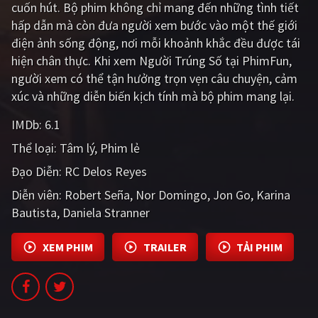
cuốn hút. Bộ phim không chỉ mang đến những tình tiết
PHIM MỚI
hấp dẫn mà còn đưa người xem bước vào một thế giới
PHIM BỘ
điện ảnh sống động, nơi mỗi khoảnh khắc đều được tái
hiện chân thực. Khi xem Người Trúng Số tại PhimFun,
PHIM LẺ
người xem có thể tận hưởng trọn vẹn câu chuyện, cảm
xúc và những diễn biến kịch tính mà bộ phim mang lại.
PHIM CHIẾU RẠP
IMDb:
6.1
TUYỂN TẬP PHIM
Thể loại:
Tâm lý
Phim lẻ
BLOG
Đạo Diễn:
RC Delos Reyes
Diễn viên:
Robert Seña
Nor Domingo
Jon Go
Karina
Bautista
Daniela Stranner
XEM PHIM
TRAILER
TẢI PHIM