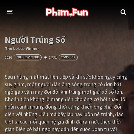
THỂ LOẠI
Người Trúng Số
Thần thoại - Cổ trang
Hành động
The Lotto Winner
2026
1,731
FULL HD VIETSUB
TỔNG HỢP
Tâm lý
Chiến tranh
Võ thuật - Kiếm hiệp
Nhạc kịch
Sau những mất mát liên tiếp và khi sức khỏe ngày càng
suy giảm, một người đàn ông sống trong cô đơn bất
Kinh dị
Tội phạm - Hình sự
ngờ gặp vận may đổi đời khi trúng một giải xổ số lớn.
Phiêu lưu
Hài hước
Khoản tiền khổng lồ mang đến cho ông cơ hội thay đổi
hoàn cảnh, nhưng đồng thời cũng khiến ông phải đối
Viễn tưởng
Khoa học - Tài liệu
diện với những điều mà bấy lâu nay luôn né tránh, đặc
Hoạt hình
Thể thao
biệt là các mối quan hệ gia đình đã rạn nứt theo thời
gian.Biến cố bất ngờ này dẫn đến cuộc đoàn tụ với
Tình cảm - Lãng mạn
Kỳ ảo