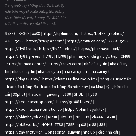
Trang web này không lưu trữ bất kỳ tệp
nào trên máy chủ của chúng tôi, chúng
tôi chỉ liên kết với phương tiện được lưu
trữ trên các dịch vụ của bên thứ 3.
Sv388
|
Sv368
|
xx88
|
https://luphim.com/
|
https://bet88.graphics/
|
KJC
|
go88
|
https://rr88pet.com/
|
https://cm88.cn.com/
|
XX88
|
go88
|
https://fly88.uno/
|
https://fly88.select/
|
https://phimhayok.onl/
|
https://fly88.green/
|
FLY88
|
FLY88
|
phimhayok
|
đá gà trực tiếp
|
CM88
|
https://mm88.center/
|
https://2ok9.com/
|
nhà cái uy tín
|
nhà cái uy
tín
|
nhà cái uy tín
|
nhà cái uy tín
|
nhà cái uy tín
|
nhà cái uy tín
|
https://daga88.my/
|
https://xhamsterlive.radio.fm/
|
bóng đá trực tiếp
|
trực tiếp bóng đá
|
trực tiếp bóng đá hôm nay
|
ca khia
|
tỷ lệ kèo nhà
cái
|
90phut
|
thapcam
|
gavang
|
u888
|
SHBET
|
fly88
|
https://keonhacaitop.com/
|
https://go88.tokyo/
|
https://keonhacai.international/
|
https://phimhayok.tv/
|
https://phimhayok.co/
|
RR88
|
Hitclub
|
789Club
|
ck444
|
GG88
|
https://ok9.works/
|
NOHU
|
TT88
|
789P
|
qh88
|
rr88
|
J88
|
https://gavangtv.llc/
|
luongsontv
|
sunwin
|
hitclub
|
kèo nhà cái
|