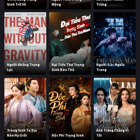
Sinh Trở Về
Mộng
Trừng
Người Không Trọng
Đại Tiểu Thư Trọng
Người Gác Nghĩa
Lực
Sinh Báo Thù
Trang
Trùng Sinh Ta Đại
Ánh Trăng Chẳng Vì
Náo Hạ Giới
Độc Phi Trọng Sinh
Tôi