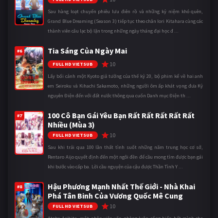
Sau hàng loạt chuyến phiêu lưu điên rồ và những kỷ niệm khó quên,
Grand Blue Dreaming (Season 3) tiếp tục theo chân Iori Kitahara cùng các
thành viên câu lạc bộ lặn trong những ngày tháng đại học đ ...
Tia Sáng Của Ngày Mai
#6
10
FULL HD VIETSUB
Lấy bối cảnh một Kyoto giả tưởng của thế kỷ 20, bộ phim kể về hai anh
em Seiroku và Kihachi Sakamoto, những người ôm ấp khát vọng đưa Kỷ
nguyên Điện đến với đất nước thông qua cuốn Danh mục Điện th ...
100 Cô Bạn Gái Yêu Bạn Rất Rất Rất Rất Rất
#7
Nhiều (Mùa 3)
10
FULL HD VIETSUB
Sau khi trải qua 100 lần thất tình suốt những năm trung học cơ sở,
Rentaro Aijo quyết định đến một ngôi đền để cầu mong tìm được bạn gái
khi bước vào cấp ba. Lời cầu nguyện của cậu được Thần Tình Y ...
Hậu Phương Mạnh Nhất Thế Giới - Nhà Khai
#8
Phá Tân Binh Của Vương Quốc Mê Cung
10
FULL HD VIETSUB