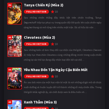
Tanya Chiến Ký (Mùa 2)
#2
10
FULL HD VIETSUB
Sau những chiến thắng đầy khốc liệt trên chiến trường, Tanya
Degurechaff tiếp tục phục vụ trong quân đội Đế quốc khi cuộc chiến ngày
càng leo thang và mở rộng trên nhiều mặt trận. Dù sở hữu tài năn ...
Clevatess (Mùa 2)
#3
10
FULL HD VIETSUB
Sau những biến cố làm thay đổi cục diện của thế giới, Clevatess (Season
2) tiếp tục theo chân Clevatess cùng những đồng minh trong cuộc chiến
chống lại các thế lực đang đẩy nhân loại đến bờ vực diệ ...
Yêu Nhau Đến Tận Ngày Cậu Biến Mất
#4
10
FULL HD VIETSUB
Ẩn sau bức màn của một học viện bí mật là nơi những cô gái mồ côi được
nuôi dưỡng và huấn luyện để trở thành những cỗ máy chiến đấu. Trong
thế giới khắc nghiệt ấy, cái chết được xem là điều hiển nh ...
Xanh Thẳm (Mùa 3)
#5
10
FULL HD VIETSUB