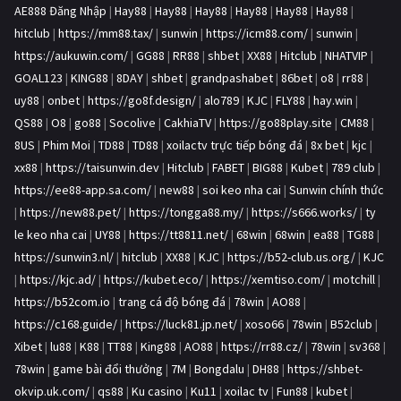
AE888 Đăng Nhập
|
Hay88
|
Hay88
|
Hay88
|
Hay88
|
Hay88
|
Hay88
|
hitclub
|
https://mm88.tax/
|
sunwin
|
https://icm88.com/
|
sunwin
|
https://aukuwin.com/
|
GG88
|
RR88
|
shbet
|
XX88
|
Hitclub
|
NHATVIP
|
GOAL123
|
KING88
|
8DAY
|
shbet
|
grandpashabet
|
86bet
|
o8
|
rr88
|
uy88
|
onbet
|
https://go8f.design/
|
alo789
|
KJC
|
FLY88
|
hay.win
|
QS88
|
O8
|
go88
|
Socolive
|
CakhiaTV
|
https://go88play.site
|
CM88
|
8US
|
Phim Moi
|
TD88
|
TD88
|
xoilactv trực tiếp bóng đá
|
8x bet
|
kjc
|
xx88
|
https://taisunwin.dev
|
Hitclub
|
FABET
|
BIG88
|
Kubet
|
789 club
|
https://ee88-app.sa.com/
|
new88
|
soi keo nha cai
|
Sunwin chính thức
|
https://new88.pet/
|
https://tongga88.my/
|
https://s666.works/
|
ty
le keo nha cai
|
UY88
|
https://tt8811.net/
|
68win
|
68win
|
ea88
|
TG88
|
https://sunwin3.nl/
|
hitclub
|
XX88
|
KJC
|
https://b52-club.us.org/
|
KJC
|
https://kjc.ad/
|
https://kubet.eco/
|
https://xemtiso.com/
|
motchill
|
https://b52com.io
|
trang cá độ bóng đá
|
78win
|
AO88
|
https://c168.guide/
|
https://luck81.jp.net/
|
xoso66
|
78win
|
B52club
|
Xibet
|
lu88
|
K88
|
TT88
|
King88
|
AO88
|
https://rr88.cz/
|
78win
|
sv368
|
78win
|
game bài đổi thưởng
|
7M
|
Bongdalu
|
DH88
|
https://shbet-
okvip.uk.com/
|
qs88
|
Ku casino
|
Ku11
|
xoilac tv
|
Fun88
|
kubet
|