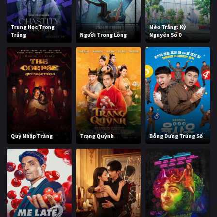
Trung Học Trong
Mèo Trắng: Kỷ
Trắng
Người Trong Lồng
Nguyên Số 0
Quỷ Nhập Tràng
Trạng Quỳnh
Bỗng Dưng Trúng Số