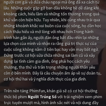
người con gái và đứa cháu ngoại mà ông đã xa cách từ
lâu. Những cuộc gặp gỡ ban đầu không hề dễ dàng khi
Giật gân
Gia đình
khoảng cách, hiểu lầm và những tổn thương trong quá
Bí ẩn
Lịch sử
khứ vẫn còn hiện hữu. Tuy nhiên, khi cùng nhau trải qua
những khoảnh khắc vui buồn của cuộc sống, họ dần học
Viễn Tây
Tiểu sử
cách thấu hiểu và mở lòng với nhau hơn.Trong hành
GameShow
DramaTV
trình hàn gắn ấy, người đàn ông bắt đầu nhìn lại những
lựa chọn của mình và nhận ra rằng giá trị thực sự của
QUỐC GIA
cuộc sống không nằm ở tiền bạc hay vận may bất ngờ.
Đứng trước cơ hội sửa chữa những sai lầm cũ và xây
Âu - Mỹ
Trung Quốc - Hồng Kông
dựng lại tình cảm gia đình, ông phải học cách yêu
thương, tha thứ và trân trọng những người thân yêu
Hàn Quốc
Nhật Bản
còn ở bên mình. Đây là câu chuyện ấm áp về sự đoàn tụ,
Ấn Độ
Việt Nam
cơ hội thứ hai và ý nghĩa đích thực của gia đình.
Tổng hợp
Trên nền tảng
PhimFun
, khán giả sẽ có cơ hội thưởng
thức bộ phim
Người Trúng Số
với trải nghiệm xem phim
CẬP NHẬT
trực tuyến mượt mà, hình ảnh sắc nét và nội dung đầy