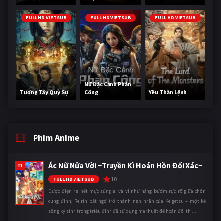
FULL HD VIETSUB
FULL HD VIETSUB
FULL HD VIETSUB
Nữ Đặc Cảnh Phản
Tương Tây Quỷ Sự
Công
Yêu Thần Lệnh
Phim Anime
Ác Nữ Nửa Vời ~Truyền Kì Hoán Hồn Đổi Xác~
#1
10
FULL HD VIETSUB
Được điện hạ hết mực sủng ái và ví như nàng bướm rực rỡ giữa chốn
cung đình, Reirin bất ngờ trở thành nạn nhân của Keigetsu – một kẻ
sống ký sinh trong triều đình đã sử dụng ma thuật để hoán đổi th ...