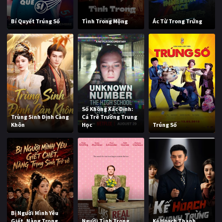
Bí Quyết Trúng Số
Tình Trong Mộng
Ác Từ Trong Trứng
Số Không Xác Định:
Trùng Sinh Định Càng
Cá Trê Trường Trung
Khôn
Học
Trúng Số
Bị Người Mình Yêu
Giết, Nàng Trọng
Người Tình Trong
Kế Hoạch Thanh