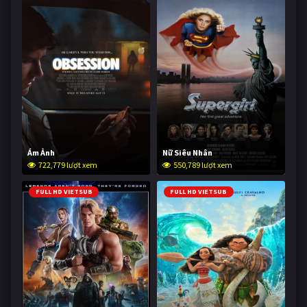
Ám Ảnh
Nữ Siêu Nhân
722,779 lượt xem
550,789 lượt xem
FULL HD VIETSUB
FULL HD VIETSUB