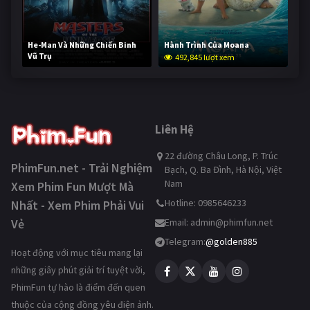
He-Man Và Những Chiến Binh
Hành Trình Của Moana
Vũ Trụ
492,845 lượt xem
241,775 lượt xem
Liên Hệ
22 đường Châu Long, P. Trúc
PhimFun.net - Trải Nghiệm
Bạch, Q. Ba Đình, Hà Nội, Việt
Nam
Xem Phim Fun Mượt Mà
Hotline: 0985646233
Nhất - Xem Phim Phải Vui
Vẻ
Email:
admin@phimfun.net
Telegram:
@golden885
Hoạt động với mục tiêu mang lại
những giây phút giải trí tuyệt vời,
PhimFun tự hào là điểm đến quen
thuộc của cộng đồng yêu điện ảnh.