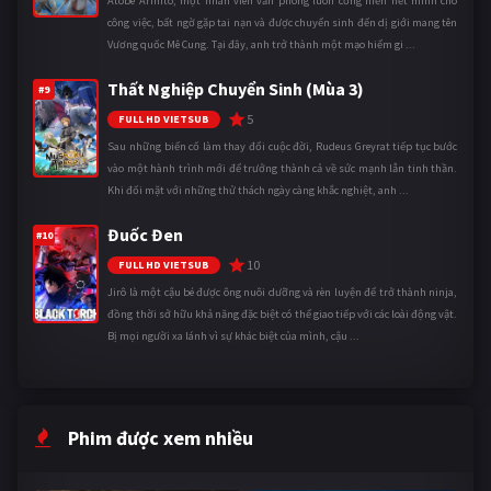
Atobe Arihito, một nhân viên văn phòng luôn cống hiến hết mình cho
công việc, bất ngờ gặp tai nạn và được chuyển sinh đến dị giới mang tên
Vương quốc Mê Cung. Tại đây, anh trở thành một mạo hiểm gi ...
Thất Nghiệp Chuyển Sinh (Mùa 3)
#9
5
FULL HD VIETSUB
Sau những biến cố làm thay đổi cuộc đời, Rudeus Greyrat tiếp tục bước
vào một hành trình mới để trưởng thành cả về sức mạnh lẫn tinh thần.
Khi đối mặt với những thử thách ngày càng khắc nghiệt, anh ...
Đuốc Đen
#10
10
FULL HD VIETSUB
Jirô là một cậu bé được ông nuôi dưỡng và rèn luyện để trở thành ninja,
đồng thời sở hữu khả năng đặc biệt có thể giao tiếp với các loài động vật.
Bị mọi người xa lánh vì sự khác biệt của mình, cậu ...
Phim được xem nhiều