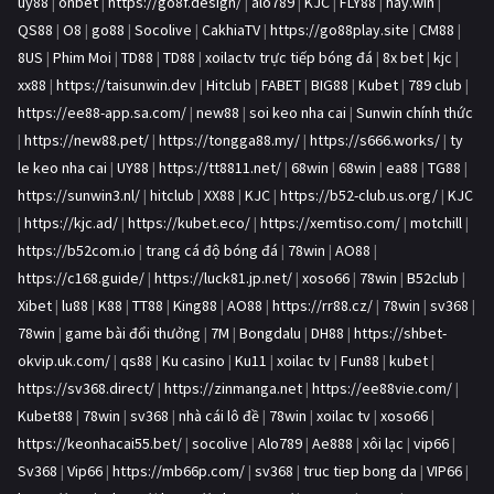
uy88
|
onbet
|
https://go8f.design/
|
alo789
|
KJC
|
FLY88
|
hay.win
|
QS88
|
O8
|
go88
|
Socolive
|
CakhiaTV
|
https://go88play.site
|
CM88
|
8US
|
Phim Moi
|
TD88
|
TD88
|
xoilactv trực tiếp bóng đá
|
8x bet
|
kjc
|
xx88
|
https://taisunwin.dev
|
Hitclub
|
FABET
|
BIG88
|
Kubet
|
789 club
|
https://ee88-app.sa.com/
|
new88
|
soi keo nha cai
|
Sunwin chính thức
|
https://new88.pet/
|
https://tongga88.my/
|
https://s666.works/
|
ty
le keo nha cai
|
UY88
|
https://tt8811.net/
|
68win
|
68win
|
ea88
|
TG88
|
https://sunwin3.nl/
|
hitclub
|
XX88
|
KJC
|
https://b52-club.us.org/
|
KJC
|
https://kjc.ad/
|
https://kubet.eco/
|
https://xemtiso.com/
|
motchill
|
https://b52com.io
|
trang cá độ bóng đá
|
78win
|
AO88
|
https://c168.guide/
|
https://luck81.jp.net/
|
xoso66
|
78win
|
B52club
|
Xibet
|
lu88
|
K88
|
TT88
|
King88
|
AO88
|
https://rr88.cz/
|
78win
|
sv368
|
78win
|
game bài đổi thưởng
|
7M
|
Bongdalu
|
DH88
|
https://shbet-
okvip.uk.com/
|
qs88
|
Ku casino
|
Ku11
|
xoilac tv
|
Fun88
|
kubet
|
https://sv368.direct/
|
https://zinmanga.net
|
https://ee88vie.com/
|
Kubet88
|
78win
|
sv368
|
nhà cái lô đề
|
78win
|
xoilac tv
|
xoso66
|
https://keonhacai55.bet/
|
socolive
|
Alo789
|
Ae888
|
xôi lạc
|
vip66
|
Sv368
|
Vip66
|
https://mb66p.com/
|
sv368
|
truc tiep bong da
|
VIP66
|