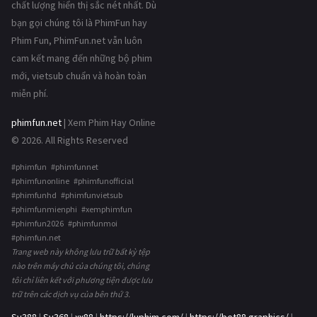
chất lượng hiển thị sắc nét nhất. Dù
bạn gọi chúng tôi là PhimFun hay
Phim Fun, PhimFun.net vẫn luôn
cam kết mang đến những bộ phim
mới, vietsub chuẩn và hoàn toàn
miễn phí.
phimfun.net
| Xem Phim Hay Online
© 2026. All Rights Reserved
#phimfun #phimfunnet
#phimfunonline #phimfunofficial
#phimfunhd #phimfunvietsub
#phimfunmienphi #xemphimfun
#phimfun2026 #phimfunmoi
#phimfun.net
Trang web này không lưu trữ bất kỳ tệp
nào trên máy chủ của chúng tôi, chúng
tôi chỉ liên kết với phương tiện được lưu
trữ trên các dịch vụ của bên thứ 3.