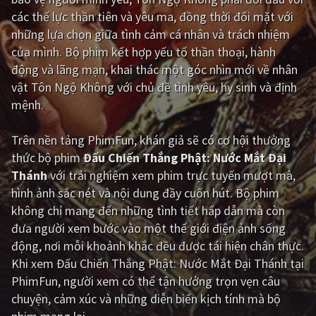
các thế lực thần tiên và yêu ma, đồng thời đối mặt với
Giật gân
Gia đình
những lựa chọn giữa tình cảm cá nhân và trách nhiệm
của mình. Bộ phim kết hợp yếu tố thần thoại, hành
Bí ẩn
Lịch sử
động và lãng mạn, khai thác một góc nhìn mới về nhân
Viễn Tây
Tiểu sử
vật Tôn Ngộ Không với chủ đề tình yêu, hy sinh và định
mệnh.
GameShow
DramaTV
Trên nền tảng
PhimFun
, khán giả sẽ có cơ hội thưởng
QUỐC GIA
thức bộ phim
Đấu Chiến Thắng Phật: Nước Mắt Đại
Thánh
với trải nghiệm xem phim trực tuyến mượt mà,
Âu - Mỹ
Trung Quốc - Hồng Kông
hình ảnh sắc nét và nội dung đầy cuốn hút. Bộ phim
Hàn Quốc
Nhật Bản
không chỉ mang đến những tình tiết hấp dẫn mà còn
đưa người xem bước vào một thế giới điện ảnh sống
Ấn Độ
Việt Nam
động, nơi mỗi khoảnh khắc đều được tái hiện chân thực.
Tổng hợp
Khi xem Đấu Chiến Thắng Phật: Nước Mắt Đại Thánh tại
PhimFun, người xem có thể tận hưởng trọn vẹn câu
chuyện, cảm xúc và những diễn biến kịch tính mà bộ
CẬP NHẬT