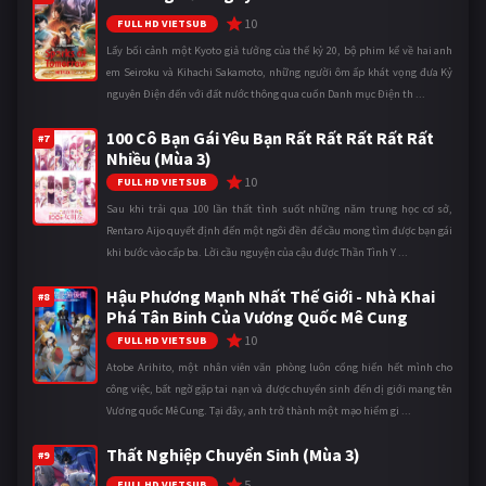
10
FULL HD VIETSUB
Lấy bối cảnh một Kyoto giả tưởng của thế kỷ 20, bộ phim kể về hai anh
em Seiroku và Kihachi Sakamoto, những người ôm ấp khát vọng đưa Kỷ
nguyên Điện đến với đất nước thông qua cuốn Danh mục Điện th ...
100 Cô Bạn Gái Yêu Bạn Rất Rất Rất Rất Rất
#7
Nhiều (Mùa 3)
10
FULL HD VIETSUB
Sau khi trải qua 100 lần thất tình suốt những năm trung học cơ sở,
Rentaro Aijo quyết định đến một ngôi đền để cầu mong tìm được bạn gái
khi bước vào cấp ba. Lời cầu nguyện của cậu được Thần Tình Y ...
Hậu Phương Mạnh Nhất Thế Giới - Nhà Khai
#8
Phá Tân Binh Của Vương Quốc Mê Cung
10
FULL HD VIETSUB
Atobe Arihito, một nhân viên văn phòng luôn cống hiến hết mình cho
công việc, bất ngờ gặp tai nạn và được chuyển sinh đến dị giới mang tên
Vương quốc Mê Cung. Tại đây, anh trở thành một mạo hiểm gi ...
Thất Nghiệp Chuyển Sinh (Mùa 3)
#9
5
FULL HD VIETSUB