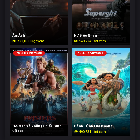
Ám Ảnh
Nữ Siêu Nhân
720,021 lượt xem
548,224 lượt xem
FULL HD VIETSUB
FULL HD VIETSUB
He-Man Và Những Chiến Binh
Hành Trình Của Moana
Vũ Trụ
490,531 lượt xem
239,249 lượt xem