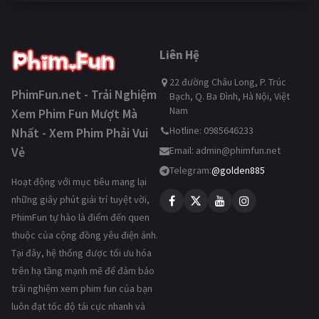
Liên Hệ
22 đường Châu Long, P. Trúc
PhimFun.net - Trải Nghiệm
Bạch, Q. Ba Đình, Hà Nội, Việt
Nam
Xem Phim Fun Mượt Mà
Hotline: 0985646233
Nhất - Xem Phim Phải Vui
Vẻ
Email:
admin@phimfun.net
Telegram:
@golden885
Hoạt động với mục tiêu mang lại
những giây phút giải trí tuyệt vời,
PhimFun tự hào là điểm đến quen
thuộc của cộng đồng yêu điện ảnh.
Tại đây, hệ thống được tối ưu hóa
trên hạ tầng mạnh mẽ để đảm bảo
trải nghiệm xem phim fun của bạn
luôn đạt tốc độ tải cực nhanh và