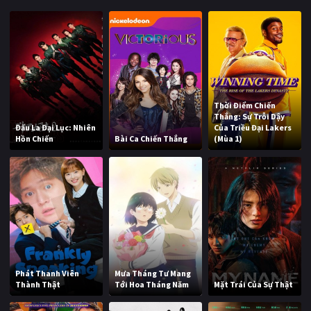
Thời Điểm Chiến
Thắng: Sự Trỗi Dậy
Đấu La Đại Lục: Nhiên
Của Triều Đại Lakers
Hồn Chiến
Bài Ca Chiến Thắng
(Mùa 1)
Phát Thanh Viên
Mưa Tháng Tư Mang
Thành Thật
Tới Hoa Tháng Năm
Mặt Trái Của Sự Thật