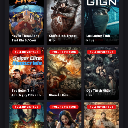
Huyền Thoại Aang:
Chiến Binh Trong
Lực Lượng Tinh
Tiết Khí Sư Cuối
Gió
Nhuệ
Cùng
FULL HD VIETSUB
FULL HD VIETSUB
FULL HD VIETSUB
Tay Ngắm Tinh
Độc Thích Nhập
Anh: Nguy Cơ Nano
Nhện Ăn Hồn
Hầu
FULL HD VIETSUB
FULL HD VIETSUB
FULL HD VIETSUB