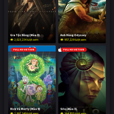
Gia Tộc Rồng (Mùa 3)
Anh Hùng Odyssey
2,023,234 lượt xem
957,229 lượt xem
FULL HD VIETSUB
FULL HD VIETSUB
Rick Và Morty (Mùa 9)
Silo (Mùa 3)
2,997,349 lượt xem
364,855 lượt xem