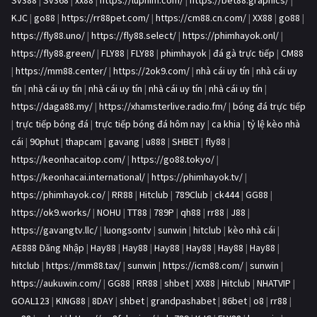
Sv388
|
Sv368
|
xx88
|
https://luphim.com/
|
https://bet88.graphics/
|
KJC
|
go88
|
https://rr88pet.com/
|
https://cm88.cn.com/
|
XX88
|
go88
|
https://fly88.uno/
|
https://fly88.select/
|
https://phimhayok.onl/
|
https://fly88.green/
|
FLY88
|
FLY88
|
phimhayok
|
đá gà trực tiếp
|
CM88
|
https://mm88.center/
|
https://2ok9.com/
|
nhà cái uy tín
|
nhà cái uy
tín
|
nhà cái uy tín
|
nhà cái uy tín
|
nhà cái uy tín
|
nhà cái uy tín
|
https://daga88.my/
|
https://xhamsterlive.radio.fm/
|
bóng đá trực tiếp
|
trực tiếp bóng đá
|
trực tiếp bóng đá hôm nay
|
ca khia
|
tỷ lệ kèo nhà
cái
|
90phut
|
thapcam
|
gavang
|
u888
|
SHBET
|
fly88
|
https://keonhacaitop.com/
|
https://go88.tokyo/
|
https://keonhacai.international/
|
https://phimhayok.tv/
|
https://phimhayok.co/
|
RR88
|
Hitclub
|
789Club
|
ck444
|
GG88
|
https://ok9.works/
|
NOHU
|
TT88
|
789P
|
qh88
|
rr88
|
J88
|
https://gavangtv.llc/
|
luongsontv
|
sunwin
|
hitclub
|
kèo nhà cái
|
AE888 Đăng Nhập
|
Hay88
|
Hay88
|
Hay88
|
Hay88
|
Hay88
|
Hay88
|
hitclub
|
https://mm88.tax/
|
sunwin
|
https://icm88.com/
|
sunwin
|
https://aukuwin.com/
|
GG88
|
RR88
|
shbet
|
XX88
|
Hitclub
|
NHATVIP
|
GOAL123
|
KING88
|
8DAY
|
shbet
|
grandpashabet
|
86bet
|
o8
|
rr88
|