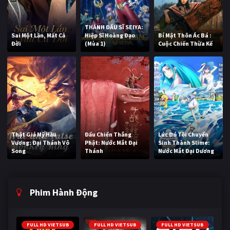
THÁNH ĐẤU SĨ SEIYA:
Sai Một Lần, Mất Cả
Hiệp Sĩ Hoàng Đạo
Bí Mật Thôn Ác Bá :
Đời
(Mùa 1)
Cuộc Chiến Thừa Kế
Thật Giả Mỹ Hầu
Đấu Chiến Thắng
Lúc Đó Tôi Chuyển
Vương: Đại Thánh Vô
Phật: Nước Mắt Đại
Sinh Thành Slime:
Song
Thánh
Nước Mắt Đại Dương
Phim Hành Động
FULL HD VIETSUB
FULL HD VIETSUB
FULL HD VIETSUB