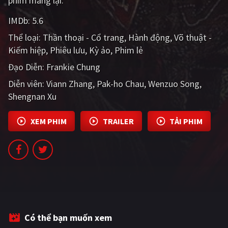
phim mang lại.
PHIM MỚI
IMDb:
5.6
PHIM BỘ
Thể loại:
Thần thoại - Cổ trang
Hành động
Võ thuật -
Kiếm hiệp
Phiêu lưu
Kỳ ảo
Phim lẻ
PHIM LẺ
Đạo Diễn:
Frankie Chung
PHIM CHIẾU RẠP
Diễn viên:
Viann Zhang
Pak-ho Chau
Wenzuo Song
TUYỂN TẬP PHIM
Shengnan Xu
BLOG
XEM PHIM
TRAILER
TẢI PHIM
Có thể bạn muốn xem