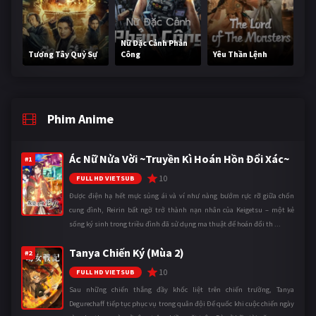
Nữ Đặc Cảnh Phản
Tương Tây Quỷ Sự
Công
Yêu Thần Lệnh
Phim Anime
Ác Nữ Nửa Vời ~Truyền Kì Hoán Hồn Đổi Xác~
#1
10
FULL HD VIETSUB
Được điện hạ hết mực sủng ái và ví như nàng bướm rực rỡ giữa chốn
cung đình, Reirin bất ngờ trở thành nạn nhân của Keigetsu – một kẻ
sống ký sinh trong triều đình đã sử dụng ma thuật để hoán đổi th ...
Tanya Chiến Ký (Mùa 2)
#2
10
FULL HD VIETSUB
Sau những chiến thắng đầy khốc liệt trên chiến trường, Tanya
Degurechaff tiếp tục phục vụ trong quân đội Đế quốc khi cuộc chiến ngày