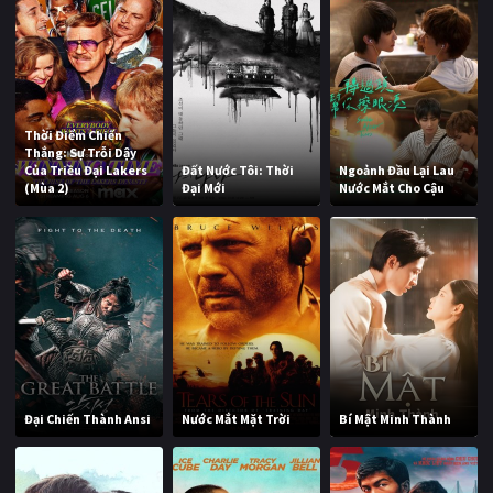
Thời Điểm Chiến
Thắng: Sự Trỗi Dậy
Của Triều Đại Lakers
Đất Nước Tôi: Thời
Ngoảnh Đầu Lại Lau
(Mùa 2)
Đại Mới
Nước Mắt Cho Cậu
Đại Chiến Thành Ansi
Nước Mắt Mặt Trời
Bí Mật Minh Thành