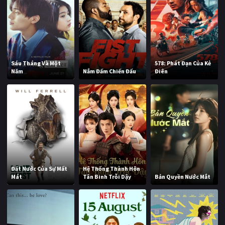
Sáu Tháng Và Một
578: Phát Đạn Của Kẻ
Năm
Nắm Đấm Chiến Đấu
Điên
Đất Nước Của Sự Mất
Hệ Thống Thành Hôn
Mát
Tân Binh Trỗi Dậy
Bản Quyền Nước Mắt