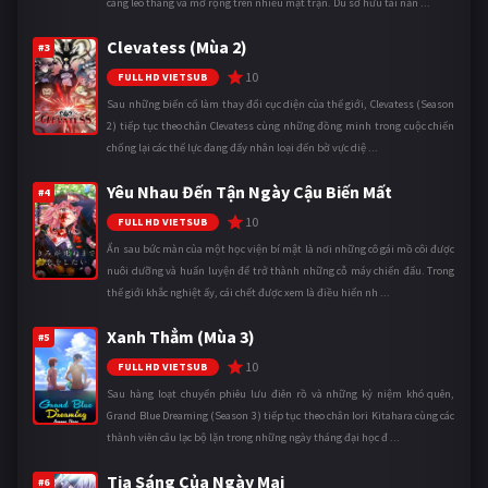
càng leo thang và mở rộng trên nhiều mặt trận. Dù sở hữu tài năn ...
Clevatess (Mùa 2)
#3
10
FULL HD VIETSUB
Sau những biến cố làm thay đổi cục diện của thế giới, Clevatess (Season
2) tiếp tục theo chân Clevatess cùng những đồng minh trong cuộc chiến
chống lại các thế lực đang đẩy nhân loại đến bờ vực diệ ...
Yêu Nhau Đến Tận Ngày Cậu Biến Mất
#4
10
FULL HD VIETSUB
Ẩn sau bức màn của một học viện bí mật là nơi những cô gái mồ côi được
nuôi dưỡng và huấn luyện để trở thành những cỗ máy chiến đấu. Trong
thế giới khắc nghiệt ấy, cái chết được xem là điều hiển nh ...
Xanh Thẳm (Mùa 3)
#5
10
FULL HD VIETSUB
Sau hàng loạt chuyến phiêu lưu điên rồ và những kỷ niệm khó quên,
Grand Blue Dreaming (Season 3) tiếp tục theo chân Iori Kitahara cùng các
thành viên câu lạc bộ lặn trong những ngày tháng đại học đ ...
Tia Sáng Của Ngày Mai
#6