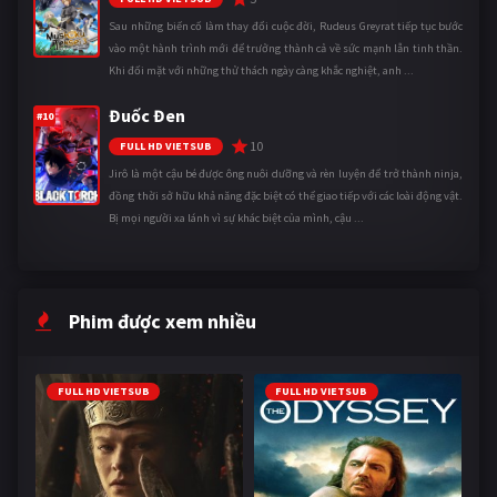
Sau những biến cố làm thay đổi cuộc đời, Rudeus Greyrat tiếp tục bước
vào một hành trình mới để trưởng thành cả về sức mạnh lẫn tinh thần.
Khi đối mặt với những thử thách ngày càng khắc nghiệt, anh ...
Đuốc Đen
#10
10
FULL HD VIETSUB
Jirô là một cậu bé được ông nuôi dưỡng và rèn luyện để trở thành ninja,
đồng thời sở hữu khả năng đặc biệt có thể giao tiếp với các loài động vật.
Bị mọi người xa lánh vì sự khác biệt của mình, cậu ...
Phim được xem nhiều
FULL HD VIETSUB
FULL HD VIETSUB