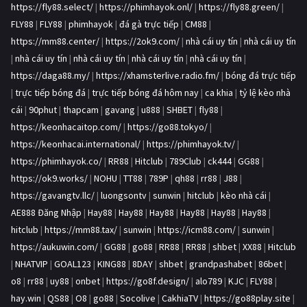
https://fly88.select/
|
https://phimhayok.onl/
|
https://fly88.green/
|
FLY88
|
FLY88
|
phimhayok
|
đá gà trực tiếp
|
CM88
|
https://mm88.center/
|
https://2ok9.com/
|
nhà cái uy tín
|
nhà cái uy tín
|
nhà cái uy tín
|
nhà cái uy tín
|
nhà cái uy tín
|
nhà cái uy tín
|
https://daga88.my/
|
https://xhamsterlive.radio.fm/
|
bóng đá trực tiếp
|
trực tiếp bóng đá
|
trực tiếp bóng đá hôm nay
|
ca khia
|
tỷ lệ kèo nhà
cái
|
90phut
|
thapcam
|
gavang
|
u888
|
SHBET
|
fly88
|
https://keonhacaitop.com/
|
https://go88.tokyo/
|
https://keonhacai.international/
|
https://phimhayok.tv/
|
https://phimhayok.co/
|
RR88
|
Hitclub
|
789Club
|
ck444
|
GG88
|
https://ok9.works/
|
NOHU
|
TT88
|
789P
|
qh88
|
rr88
|
J88
|
https://gavangtv.llc/
|
luongsontv
|
sunwin
|
hitclub
|
kèo nhà cái
|
AE888 Đăng Nhập
|
Hay88
|
Hay88
|
Hay88
|
Hay88
|
Hay88
|
Hay88
|
hitclub
|
https://mm88.tax/
|
sunwin
|
https://icm88.com/
|
sunwin
|
https://aukuwin.com/
|
GG88
|
go88
|
RR88
|
RR88
|
shbet
|
XX88
|
Hitclub
|
NHATVIP
|
GOAL123
|
KING88
|
8DAY
|
shbet
|
grandpashabet
|
86bet
|
o8
|
rr88
|
uy88
|
onbet
|
https://go8f.design/
|
alo789
|
KJC
|
FLY88
|
hay.win
|
QS88
|
O8
|
go88
|
Socolive
|
CakhiaTV
|
https://go88play.site
|