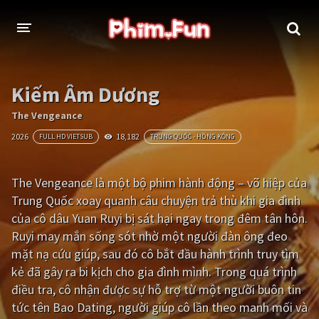
THỂ LOẠI
Kiếm Âm Dương
Thần thoại - Cổ trang
Hành động
The Vengeance
2026
18,182
FULL HD VIETSUB
TRUNG QUỐC - HỒNG KÔNG
Tâm lý
Chiến tranh
Võ thuật - Kiếm hiệp
Nhạc kịch
The Vengeance là một bộ phim hành động – võ hiệp của
Trung Quốc xoay quanh câu chuyện trả thù khi gia đình
Kinh dị
Tội phạm - Hình sự
của cô dâu Yuan Ruyi bị sát hại ngay trong đêm tân hôn.
Phiêu lưu
Hài hước
Ruyi may mắn sống sót nhờ một người đàn ông đeo
mặt nạ cứu giúp, sau đó cô bắt đầu hành trình truy tìm
Viễn tưởng
Khoa học - Tài liệu
kẻ đã gây ra bi kịch cho gia đình mình. Trong quá trình
Hoạt hình
Thể thao
điều tra, cô nhận được sự hỗ trợ từ một người buôn tin
tức tên Bao Dating, người giúp cô lần theo manh mối và
Tình cảm - Lãng mạn
Kỳ ảo