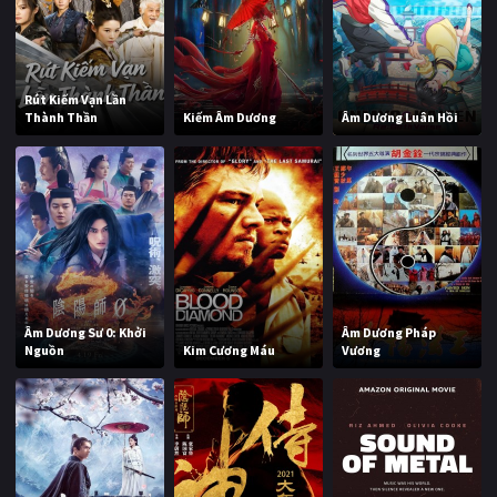
Rút Kiếm Vạn Lần
Thành Thần
Kiếm Âm Dương
Âm Dương Luân Hồi
Âm Dương Sư 0: Khởi
Âm Dương Pháp
Nguồn
Kim Cương Máu
Vương