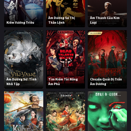
Âm Dương Sư Thị
Âm Thanh Của Kim
Kiếm Vương Triều
Thần Lệnh
Loại
Âm Dương Sư: Tình
Tìm Kiếm Tài Năng
Chuyện Quái Dị Trấn
Nhã Tập
Âm Phủ
Âm Dương