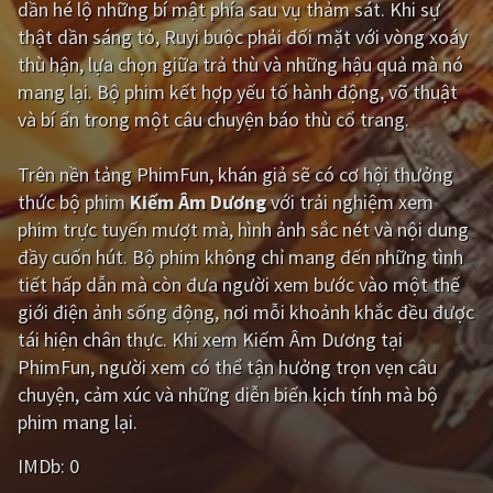
dần hé lộ những bí mật phía sau vụ thảm sát. Khi sự
thật dần sáng tỏ, Ruyi buộc phải đối mặt với vòng xoáy
Giật gân
Gia đình
thù hận, lựa chọn giữa trả thù và những hậu quả mà nó
Bí ẩn
Lịch sử
mang lại. Bộ phim kết hợp yếu tố hành động, võ thuật
và bí ẩn trong một câu chuyện báo thù cổ trang.
Viễn Tây
Tiểu sử
GameShow
DramaTV
Trên nền tảng
PhimFun
, khán giả sẽ có cơ hội thưởng
thức bộ phim
Kiếm Âm Dương
với trải nghiệm xem
QUỐC GIA
phim trực tuyến mượt mà, hình ảnh sắc nét và nội dung
đầy cuốn hút. Bộ phim không chỉ mang đến những tình
Âu - Mỹ
Trung Quốc - Hồng Kông
tiết hấp dẫn mà còn đưa người xem bước vào một thế
giới điện ảnh sống động, nơi mỗi khoảnh khắc đều được
Hàn Quốc
Nhật Bản
tái hiện chân thực. Khi xem Kiếm Âm Dương tại
Ấn Độ
Việt Nam
PhimFun, người xem có thể tận hưởng trọn vẹn câu
chuyện, cảm xúc và những diễn biến kịch tính mà bộ
Tổng hợp
phim mang lại.
IMDb:
0
CẬP NHẬT