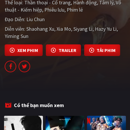
Thể loại:
Thần thoại - Cổ trang
Hành động
Tâm lý
Võ
PHIM MỚI
thuật - Kiếm hiệp
Phiêu lưu
Phim lẻ
PHIM BỘ
Đạo Diễn:
Liu Chun
Diễn viên:
PHIM LẺ
Shaohang Xu
Xia Mo
Siyang Li
Hazy Yu Li
Yiming Sun
PHIM CHIẾU RẠP
XEM PHIM
TRAILER
TẢI PHIM
TUYỂN TẬP PHIM
BLOG
Có thể bạn muốn xem