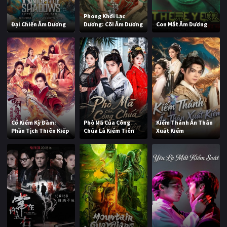
Phong Khởi Lạc
Đại Chiến Âm Dương
Dương: Cõi Âm Dương
Con Mắt Âm Dương
Cổ Kiếm Kỳ Đàm:
Phò Mã Của Công
Kiếm Thánh Ẩn Thân
Phần Tịch Thiên Kiếp
Chúa Là Kiếm Tiên
Xuất Kiếm