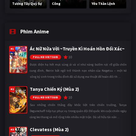
Tương Tây Quỷ Sự
Công
Yêu Thần Lệnh
Phim Anime
Ác Nữ Nửa Vời ~Truyền Kì Hoán Hồn Đổi Xác~
#1
10
FULL HD VIETSUB
Được điện hạ hết mực sủng ái và ví như nàng bướm rực rỡ giữa chốn
cung đình, Reirin bất ngờ trở thành nạn nhân của Keigetsu – một kẻ
sống ký sinh trong triều đình đã sử dụng ma thuật để hoán đổi th ...
Tanya Chiến Ký (Mùa 2)
#2
10
FULL HD VIETSUB
Sau những chiến thắng đầy khốc liệt trên chiến trường, Tanya
Degurechaff tiếp tục phục vụ trong quân đội Đế quốc khi cuộc chiến ngày
càng leo thang và mở rộng trên nhiều mặt trận. Dù sở hữu tài năn ...
Clevatess (Mùa 2)
#3