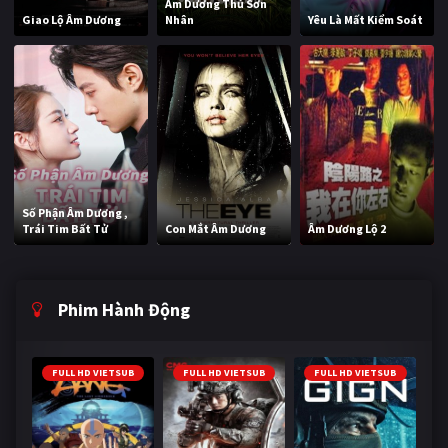
Âm Dương Thủ Sơn
Giao Lộ Âm Dương
Nhân
Yêu Là Mất Kiểm Soát
Số Phận Âm Dương ,
Trái Tim Bất Tử
Con Mắt Âm Dương
Âm Dương Lộ 2
Phim Hành Động
FULL HD VIETSUB
FULL HD VIETSUB
FULL HD VIETSUB