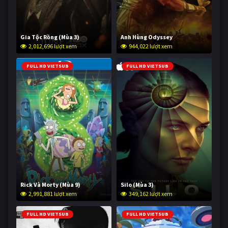
Gia Tộc Rồng (Mùa 3)
Anh Hùng Odyssey
2,012,696 lượt xem
944,022 lượt xem
FULL HD VIETSUB
FULL HD VIETSUB
Rick Và Morty (Mùa 9)
Silo (Mùa 3)
2,991,881 lượt xem
349,162 lượt xem
FULL HD VIETSUB
FULL HD VIETSUB