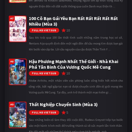
em Seiroku và Kihachi Sakamoto, những người ôm ấp khát vọng đưa Kỷ
nguyên Điện đến với đất nước thông qua cuốn Danh mục Điện th ...
100 Cô Bạn Gái Yêu Bạn Rất Rất Rất Rất Rất
#7
Nhiều (Mùa 3)
10
FULL HD VIETSUB
Sau khi trải qua 100 lần thất tình suốt những năm trung học cơ sở,
Rentaro Aijo quyết định đến một ngôi đền để cầu mong tìm được bạn gái
khi bước vào cấp ba. Lời cầu nguyện của cậu được Thần Tình Y ...
Hậu Phương Mạnh Nhất Thế Giới - Nhà Khai
#8
Phá Tân Binh Của Vương Quốc Mê Cung
10
FULL HD VIETSUB
Atobe Arihito, một nhân viên văn phòng luôn cống hiến hết mình cho
công việc, bất ngờ gặp tai nạn và được chuyển sinh đến dị giới mang tên
Vương quốc Mê Cung. Tại đây, anh trở thành một mạo hiểm gi ...
Thất Nghiệp Chuyển Sinh (Mùa 3)
#9
5
FULL HD VIETSUB
Sau những biến cố làm thay đổi cuộc đời, Rudeus Greyrat tiếp tục bước
vào một hành trình mới để trưởng thành cả về sức mạnh lẫn tinh thần.
Khi đối mặt với những thử thách ngày càng khắc nghiệt, anh ...