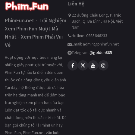
Liên Hệ
22 đường Châu Long, P. Trúc
PhimFun.net - Trải Nghiệm
Bạch, Q. Ba Đình, Hà Nội, Việt
Nam
Xem Phim Fun Mượt Mà
Hotline: 0985646233
Nhất - Xem Phim Phải Vui
Vẻ
Email:
admin@phimfun.net
Telegram:
@golden885
Hoạt động với mục tiêu mang lại
những giây phút giải trí tuyệt vời,
PhimFun tự hào là điểm đến quen
thuộc của cộng đồng yêu điện ảnh.
Tại đây, hệ thống được tối ưu hóa
trên hạ tầng mạnh mẽ để đảm bảo
trải nghiệm xem phim fun của bạn
luôn đạt tốc độ tải cực nhanh và
chất lượng hiển thị sắc nét nhất. Dù
bạn gọi chúng tôi là PhimFun hay
Phim Fun, PhimFun.net vẫn luôn