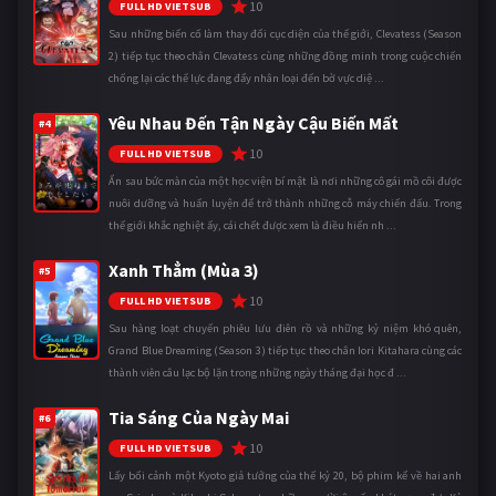
10
FULL HD VIETSUB
Sau những biến cố làm thay đổi cục diện của thế giới, Clevatess (Season
2) tiếp tục theo chân Clevatess cùng những đồng minh trong cuộc chiến
chống lại các thế lực đang đẩy nhân loại đến bờ vực diệ ...
Yêu Nhau Đến Tận Ngày Cậu Biến Mất
#4
10
FULL HD VIETSUB
Ẩn sau bức màn của một học viện bí mật là nơi những cô gái mồ côi được
nuôi dưỡng và huấn luyện để trở thành những cỗ máy chiến đấu. Trong
thế giới khắc nghiệt ấy, cái chết được xem là điều hiển nh ...
Xanh Thẳm (Mùa 3)
#5
10
FULL HD VIETSUB
Sau hàng loạt chuyến phiêu lưu điên rồ và những kỷ niệm khó quên,
Grand Blue Dreaming (Season 3) tiếp tục theo chân Iori Kitahara cùng các
thành viên câu lạc bộ lặn trong những ngày tháng đại học đ ...
Tia Sáng Của Ngày Mai
#6
10
FULL HD VIETSUB
Lấy bối cảnh một Kyoto giả tưởng của thế kỷ 20, bộ phim kể về hai anh