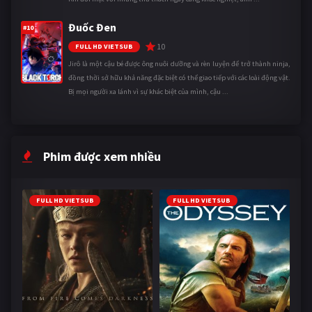
Đuốc Đen
#10
10
FULL HD VIETSUB
Jirô là một cậu bé được ông nuôi dưỡng và rèn luyện để trở thành ninja,
đồng thời sở hữu khả năng đặc biệt có thể giao tiếp với các loài động vật.
Bị mọi người xa lánh vì sự khác biệt của mình, cậu ...
Phim được xem nhiều
FULL HD VIETSUB
FULL HD VIETSUB