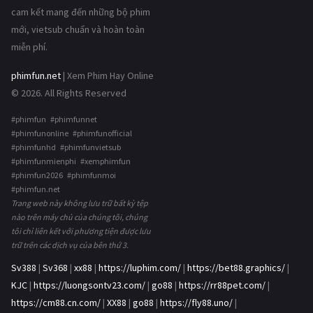
cam kết mang đến những bộ phim
mới, vietsub chuẩn và hoàn toàn
miễn phí.
phimfun.net
| Xem Phim Hay Online
© 2026. All Rights Reserved
#phimfun #phimfunnet
#phimfunonline #phimfunofficial
#phimfunhd #phimfunvietsub
#phimfunmienphi #xemphimfun
#phimfun2026 #phimfunmoi
#phimfun.net
Trang web này không lưu trữ bất kỳ tệp
nào trên máy chủ của chúng tôi, chúng
tôi chỉ liên kết với phương tiện được lưu
trữ trên các dịch vụ của bên thứ 3.
Sv388
|
Sv368
|
xx88
|
https://luphim.com/
|
https://bet88.graphics/
|
KJC
|
https://luongsontv23.com/
|
go88
|
https://rr88pet.com/
|
https://cm88.cn.com/
|
XX88
|
go88
|
https://fly88.uno/
|