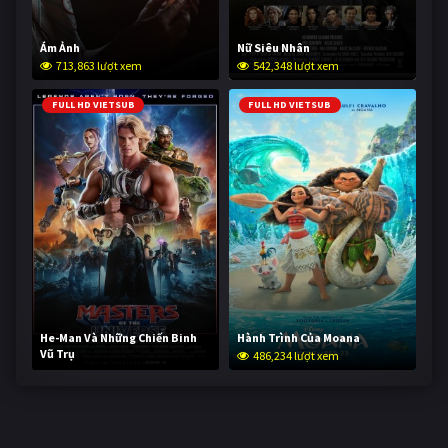
Ám Ảnh
Nữ Siêu Nhân
713,863 lượt xem
542,348 lượt xem
FULL HD VIETSUB
FULL HD VIETSUB
He-Man Và Những Chiến Binh
Hành Trình Của Moana
Vũ Trụ
486,234 lượt xem
234,298 lượt xem