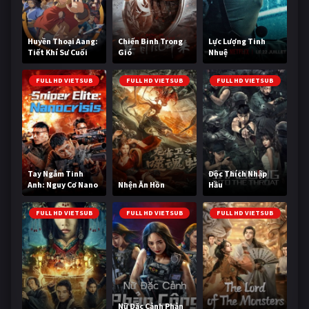
Huyền Thoại Aang:
Chiến Binh Trong
Lực Lượng Tinh
Tiết Khí Sư Cuối
Gió
Nhuệ
Cùng
FULL HD VIETSUB
FULL HD VIETSUB
FULL HD VIETSUB
Tay Ngắm Tinh
Độc Thích Nhập
Anh: Nguy Cơ Nano
Nhện Ăn Hồn
Hầu
FULL HD VIETSUB
FULL HD VIETSUB
FULL HD VIETSUB
Nữ Đặc Cảnh Phản