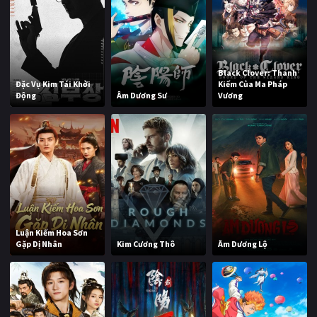
Black Clover: Thanh
Đặc Vụ Kim Tái Khởi
Kiếm Của Ma Pháp
Động
Âm Dương Sư
Vương
Luận Kiếm Hoa Sơn
Gặp Dị Nhân
Kim Cương Thô
Âm Dương Lộ