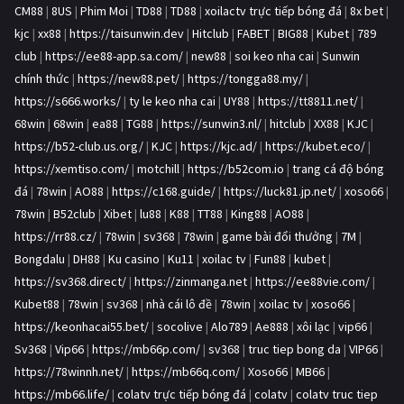
CM88
|
8US
|
Phim Moi
|
TD88
|
TD88
|
xoilactv trực tiếp bóng đá
|
8x bet
|
kjc
|
xx88
|
https://taisunwin.dev
|
Hitclub
|
FABET
|
BIG88
|
Kubet
|
789
club
|
https://ee88-app.sa.com/
|
new88
|
soi keo nha cai
|
Sunwin
chính thức
|
https://new88.pet/
|
https://tongga88.my/
|
https://s666.works/
|
ty le keo nha cai
|
UY88
|
https://tt8811.net/
|
68win
|
68win
|
ea88
|
TG88
|
https://sunwin3.nl/
|
hitclub
|
XX88
|
KJC
|
https://b52-club.us.org/
|
KJC
|
https://kjc.ad/
|
https://kubet.eco/
|
https://xemtiso.com/
|
motchill
|
https://b52com.io
|
trang cá độ bóng
đá
|
78win
|
AO88
|
https://c168.guide/
|
https://luck81.jp.net/
|
xoso66
|
78win
|
B52club
|
Xibet
|
lu88
|
K88
|
TT88
|
King88
|
AO88
|
https://rr88.cz/
|
78win
|
sv368
|
78win
|
game bài đổi thưởng
|
7M
|
Bongdalu
|
DH88
|
Ku casino
|
Ku11
|
xoilac tv
|
Fun88
|
kubet
|
https://sv368.direct/
|
https://zinmanga.net
|
https://ee88vie.com/
|
Kubet88
|
78win
|
sv368
|
nhà cái lô đề
|
78win
|
xoilac tv
|
xoso66
|
https://keonhacai55.bet/
|
socolive
|
Alo789
|
Ae888
|
xôi lạc
|
vip66
|
Sv368
|
Vip66
|
https://mb66p.com/
|
sv368
|
truc tiep bong da
|
VIP66
|
https://78winnh.net/
|
https://mb66q.com/
|
Xoso66
|
MB66
|
https://mb66.life/
|
colatv trực tiếp bóng đá
|
colatv
|
colatv truc tiep