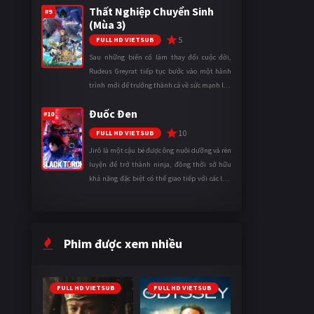
Thất Nghiệp Chuyển Sinh
thành một mạo hiểm gi ...
#9
(Mùa 3)
5
FULL HD VIETSUB
Sau những biến cố làm thay đổi cuộc đời,
Rudeus Greyrat tiếp tục bước vào một hành
trình mới để trưởng thành cả về sức mạnh lẫn
tinh thần. Khi đối mặt với những thử thách
Đuốc Đen
ngày càng khắc nghiệt, anh ...
#10
10
FULL HD VIETSUB
Jirô là một cậu bé được ông nuôi dưỡng và rèn
luyện để trở thành ninja, đồng thời sở hữu
khả năng đặc biệt có thể giao tiếp với các loài
động vật. Bị mọi người xa lánh vì sự khác biệt
của mình, cậu ...
Phim được xem nhiều
FULL HD VIETSUB
FULL HD VIETSUB