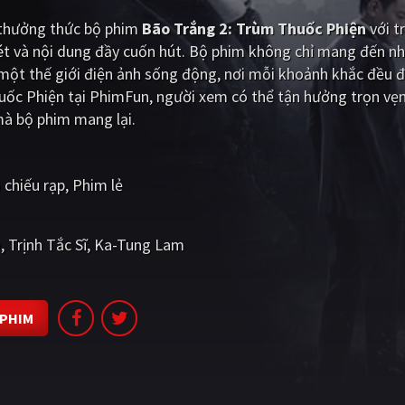
i thưởng thức bộ phim
Bão Trắng 2: Trùm Thuốc Phiện
với t
ét và nội dung đầy cuốn hút. Bộ phim không chỉ mang đến nh
ột thế giới điện ảnh sống động, nơi mỗi khoảnh khắc đều đ
uốc Phiện tại PhimFun, người xem có thể tận hưởng trọn vẹ
mà bộ phim mang lại.
 chiếu rạp
Phim lẻ
o
Trịnh Tắc Sĩ
Ka-Tung Lam
 PHIM