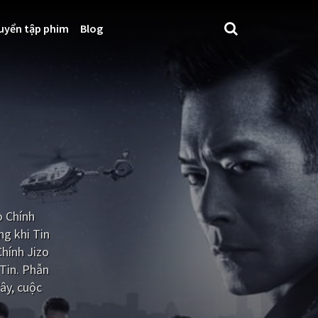
uyển tập phim
Blog
 Chính
ong khi Tin
Chính Jizo
 Tin. Phẫn
ây, cuộc