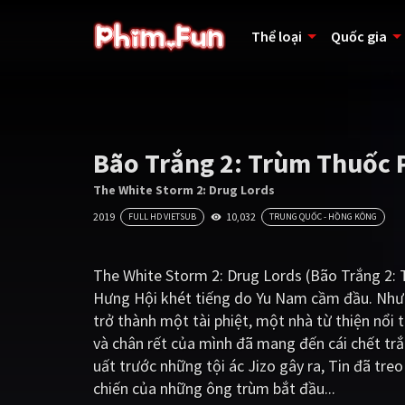
Thể loại
Quốc gia
Bão Trắng 2: Trùm Thuốc 
The White Storm 2: Drug Lords
2019
10,032
FULL HD VIETSUB
TRUNG QUỐC - HỒNG KÔNG
The White Storm 2: Drug Lords (Bão Trắng 2: T
Hưng Hội khét tiếng do Yu Nam cầm đầu. Nhưng 
trở thành một tài phiệt, một nhà từ thiện nổ
và chân rết của mình đã mang đến cái chết tr
uất trước những tội ác Jizo gây ra, Tin đã treo
chiến của những ông trùm bắt đầu...