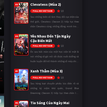
Clevatess (Mùa 2)
mặt trận. Dù sở hữu tài năn ...
#3
10
FULL HD VIETSUB
Sau những biến cố làm thay đổi cục diện của
thế giới, Clevatess (Season 2) tiếp tục theo
chân Clevatess cùng những đồng minh trong
ốc
cuộc chiến chống lại các thế lực đang đẩy nhân
Yêu Nhau Đến Tận Ngày
loại đến bờ vực diệ ...
#4
Cậu Biến Mất
10
FULL HD VIETSUB
Ẩn sau bức màn của một học viện bí mật là
nơi những cô gái mồ côi được nuôi dưỡng và
huấn luyện để trở thành những cỗ máy chiến
đấu. Trong thế giới khắc nghiệt ấy, cái chết
Xanh Thẳm (Mùa 3)
được xem là điều hiển nh ...
#5
10
FULL HD VIETSUB
Sau hàng loạt chuyến phiêu lưu điên rồ và
những kỷ niệm khó quên, Grand Blue
Dreaming (Season 3) tiếp tục theo chân Iori
Kitahara cùng các thành viên câu lạc bộ lặn
Tia Sáng Của Ngày Mai
trong những ngày tháng đại học đ ...
#6