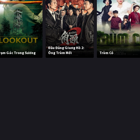
Đầu Đảng Giang Hồ 2:
rạm Gác Trong Sương
Ông Trùm Mới
Trùm Cỏ