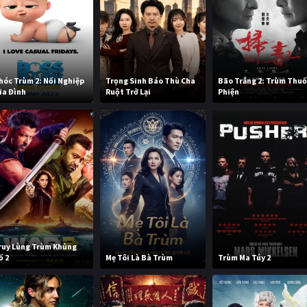
hóc Trùm 2: Nối Nghiệp
Trọng Sinh Báo Thù Cha
Bão Trắng 2: Trùm Thu
ia Đình
Ruột Trở Lại
Phiện
ruy Lùng Trùm Khủng
ố 2
Mẹ Tôi Là Bà Trùm
Trùm Ma Túy 2