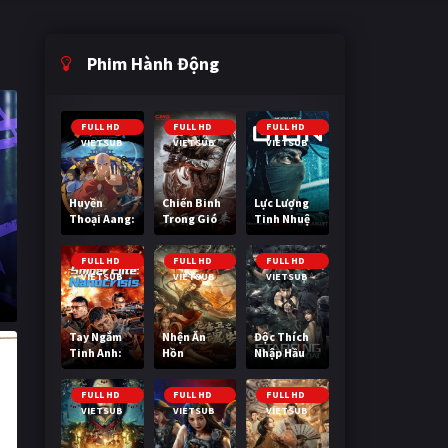
Phim Hành Động
FULL HD
FULL HD
FULL HD
VIETSUB
VIETSUB
VIETSUB
Huyền
Chiến Binh
Lực Lượng
Thoại Aang:
Trong Gió
Tinh Nhuệ
Tiết Khí Sư
Cuối Cùng
FULL HD
FULL HD
FULL HD
VIETSUB
VIETSUB
VIETSUB
Tay Ngắm
Nhện Ăn
Độc Thích
Tinh Anh:
Hồn
Nhập Hầu
Nguy Cơ
Nano
FULL HD
FULL HD
FULL HD
VIETSUB
VIETSUB
VIETSUB