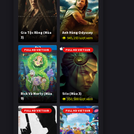
Gia Tộc Rồng (Mùa
Anh Hùng Odyssey
3)
945,193 lượt xem
2,013,888 lượt xem
FULL HD VIETSUB
FULL HD VIETSUB
Rick Và Morty (Mùa
Silo (Mùa 3)
9)
350,588 lượt xem
2,992,529 lượt xem
FULL HD VIETSUB
FULL HD VIETSUB