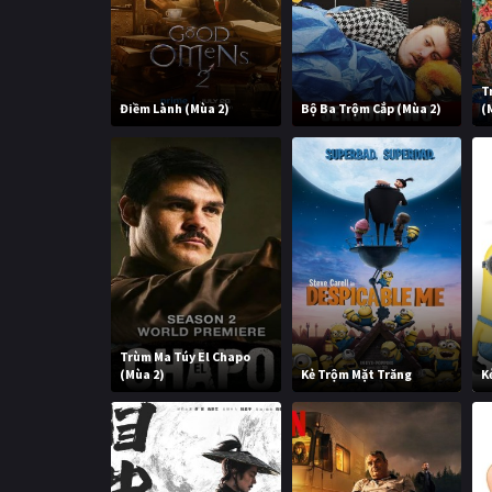
T
Điềm Lành (Mùa 2)
Bộ Ba Trộm Cắp (Mùa 2)
(
Trùm Ma Túy El Chapo
(Mùa 2)
Kẻ Trộm Mặt Trăng
K