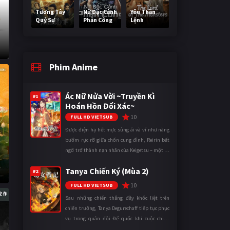
Tương Tây
Nữ Đặc Cảnh
Yêu Thần
Quỷ Sự
Phản Công
Lệnh
Phim Anime
Ác Nữ Nửa Vời ~Truyền Kì
#1
Hoán Hồn Đổi Xác~
10
FULL HD VIETSUB
Được điện hạ hết mực sủng ái và ví như nàng
bướm rực rỡ giữa chốn cung đình, Reirin bất
ngờ trở thành nạn nhân của Keigetsu – một kẻ
sống ký sinh trong triều đình đã sử dụng ma
Tanya Chiến Ký (Mùa 2)
thuật để hoán đổi th ...
#2
10
FULL HD VIETSUB
Sau những chiến thắng đầy khốc liệt trên
chiến trường, Tanya Degurechaff tiếp tục phục
vụ trong quân đội Đế quốc khi cuộc chiến
ngày càng leo thang và mở rộng trên nhiều