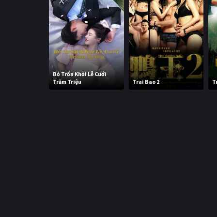
Bỏ Trốn Khỏi Lễ Cưới
Trăm Triệu
Trai Bao 2
T