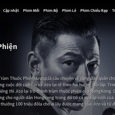
Cập nhật
Phim Mới
Phim Bộ
Phim Lẻ
Phim Chiếu Rạp
T
Phiện
rùm Thuốc Phiện)&nbsp;là câu chuyện về cùng đầu quân cho
cuộc đời của Tin và Jizo lại rẽ theo hai hướng đối lập. Tr
i tiếng thì Jizo lại trở thành trùm thuốc phiện của HongKong. 
ắng cho người dân Hongkong trong đó có cả vợ sắp cưới của
 thưởng 100 triệu đôla cho ai lấy được mạng của Jizo và từ đ