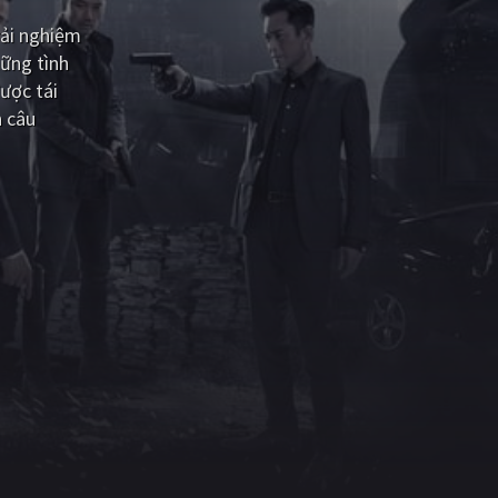
rải nghiệm
ững tình
ược tái
n câu