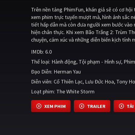
Trên nền tảng
PhimFun
, khán giả sẽ có cơ hộ
xem phim trực tuyến mượt mà, hình ảnh sắc n
tiết hấp dẫn mà còn đưa người xem bước vào m
hiện chân thực. Khi xem Bão Trắng 2: Trùm Th
chuyện, cảm xúc và những diễn biến kịch tính 
IMDb:
6.0
Thể loại:
Hành động
Tội phạm - Hình sự
Phim
Đạo Diễn:
Herman Yau
Diễn viên:
Cổ Thiên Lạc
Lưu Đức Hoa
Tony H
Loạt phim:
The White Storm
XEM PHIM
TRAILER
TẢI