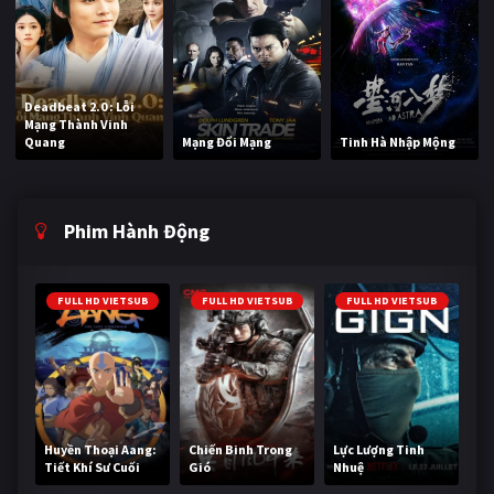
Deadbeat 2.0 : Lỗi
Mạng Thành Vinh
Quang
Mạng Đổi Mạng
Tinh Hà Nhập Mộng
Phim Hành Động
FULL HD VIETSUB
FULL HD VIETSUB
FULL HD VIETSUB
Huyền Thoại Aang:
Chiến Binh Trong
Lực Lượng Tinh
Tiết Khí Sư Cuối
Gió
Nhuệ
Cùng