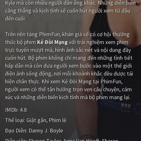
Kyle mà còn nhiều người đàn ông khác. Những diễn biến
căng thẳng và kịch tính sẽ cuốn hút người xem từ đầu
Giật gân
Gia đình
đến cuối.
Bí ẩn
Lịch sử
Trên nền tảng
PhimFun
, khán giả sẽ có cơ hội thưởng
Viễn Tây
Tiểu sử
thức bộ phim
Kẻ Đòi Mạng
với trải nghiệm xem phim
GameShow
DramaTV
trực tuyến mượt mà, hình ảnh sắc nét và nội dung đầy
cuốn hút. Bộ phim không chỉ mang đến những tình tiết
QUỐC GIA
hấp dẫn mà còn đưa người xem bước vào một thế giới
điện ảnh sống động, nơi mỗi khoảnh khắc đều được tái
Âu - Mỹ
Trung Quốc - Hồng Kông
hiện chân thực. Khi xem Kẻ Đòi Mạng tại PhimFun,
người xem có thể tận hưởng trọn vẹn câu chuyện, cảm
Hàn Quốc
Nhật Bản
xúc và những diễn biến kịch tính mà bộ phim mang lại.
Ấn Độ
Việt Nam
IMDb:
4.8
Tổng hợp
Thể loại:
Giật gân
Phim lẻ
Đạo Diễn:
Danny J. Boyle
CẬP NHẬT
Diễn viên:
Sharon Taylor
Anna Van Hooft
Sharon