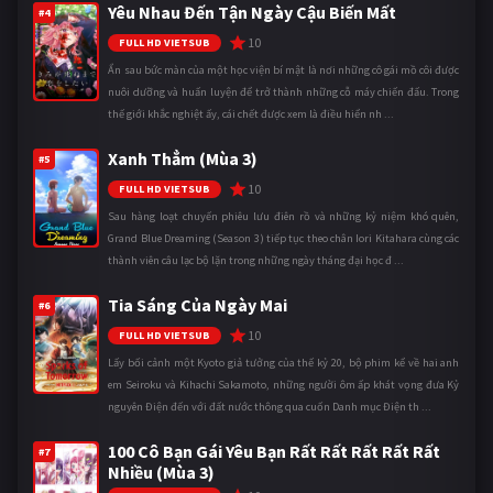
Yêu Nhau Đến Tận Ngày Cậu Biến Mất
#4
10
FULL HD VIETSUB
Ẩn sau bức màn của một học viện bí mật là nơi những cô gái mồ côi được
nuôi dưỡng và huấn luyện để trở thành những cỗ máy chiến đấu. Trong
thế giới khắc nghiệt ấy, cái chết được xem là điều hiển nh ...
Xanh Thẳm (Mùa 3)
#5
10
FULL HD VIETSUB
Sau hàng loạt chuyến phiêu lưu điên rồ và những kỷ niệm khó quên,
Grand Blue Dreaming (Season 3) tiếp tục theo chân Iori Kitahara cùng các
thành viên câu lạc bộ lặn trong những ngày tháng đại học đ ...
Tia Sáng Của Ngày Mai
#6
10
FULL HD VIETSUB
Lấy bối cảnh một Kyoto giả tưởng của thế kỷ 20, bộ phim kể về hai anh
em Seiroku và Kihachi Sakamoto, những người ôm ấp khát vọng đưa Kỷ
nguyên Điện đến với đất nước thông qua cuốn Danh mục Điện th ...
100 Cô Bạn Gái Yêu Bạn Rất Rất Rất Rất Rất
#7
Nhiều (Mùa 3)