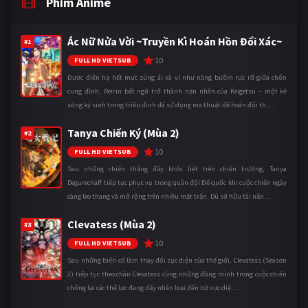
Phim Anime
Ác Nữ Nửa Vời ~Truyền Kì Hoán Hồn Đổi Xác~
#1
10
FULL HD VIETSUB
Được điện hạ hết mực sủng ái và ví như nàng bướm rực rỡ giữa chốn
cung đình, Reirin bất ngờ trở thành nạn nhân của Keigetsu – một kẻ
sống ký sinh trong triều đình đã sử dụng ma thuật để hoán đổi th ...
Tanya Chiến Ký (Mùa 2)
#2
10
FULL HD VIETSUB
Sau những chiến thắng đầy khốc liệt trên chiến trường, Tanya
Degurechaff tiếp tục phục vụ trong quân đội Đế quốc khi cuộc chiến ngày
càng leo thang và mở rộng trên nhiều mặt trận. Dù sở hữu tài năn ...
Clevatess (Mùa 2)
#3
10
FULL HD VIETSUB
Sau những biến cố làm thay đổi cục diện của thế giới, Clevatess (Season
2) tiếp tục theo chân Clevatess cùng những đồng minh trong cuộc chiến
chống lại các thế lực đang đẩy nhân loại đến bờ vực diệ ...