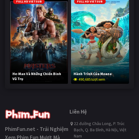
FULL HD VIETSUB
FULL HD VIETSUB
He-Man Và Những Chiến Binh
Hành Trình Của Moana
Vũ Trụ
490,685 lượt xem
239,402 lượt xem
Liên Hệ
22 đường Châu Long, P. Trúc
PhimFun.net - Trải Nghiệm
Bạch, Q. Ba Đình, Hà Nội, Việt
Nam
Xem Phim Fun Mượt Mà