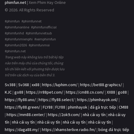
phimfun.net
| Xem Phim Hay Online
© 2026. All Rights Reserved
#phimfun #phimfunnet
#phimfunonline #phimfunofficial
#phimfunhd #phimfunvietsub
#phimfunmienphi #xemphimfun
#phimfun2026 #phimfunmoi
#phimfun.net
Trang web này không lưu trữ bất kỳ tệp
nào trên máy chủ của chúng tôi, chúng
tôi chỉ liên kết với phương tiện được lưu
trữ trên các dịch vụ của bên thứ 3.
Sv388
|
Sv368
|
xx88
|
https://luphim.com/
|
https://bet88.graphics/
|
KJC
|
go88
|
https://rr88pet.com/
|
https://cm88.cn.com/
|
XX88
|
go88
|
https://fly88.uno/
|
https://fly88.select/
|
https://phimhayok.onl/
|
https://fly88.green/
|
FLY88
|
FLY88
|
phimhayok
|
đá gà trực tiếp
|
CM88
|
https://mm88.center/
|
https://2ok9.com/
|
nhà cái uy tín
|
nhà cái uy
tín
|
nhà cái uy tín
|
nhà cái uy tín
|
nhà cái uy tín
|
nhà cái uy tín
|
https://daga88.my/
|
https://xhamsterlive.radio.fm/
|
bóng đá trực tiếp