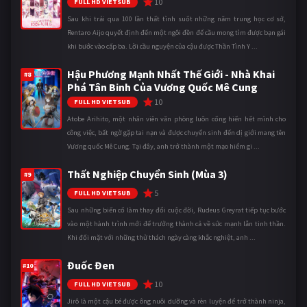
10
FULL HD VIETSUB
Sau khi trải qua 100 lần thất tình suốt những năm trung học cơ sở,
Rentaro Aijo quyết định đến một ngôi đền để cầu mong tìm được bạn gái
khi bước vào cấp ba. Lời cầu nguyện của cậu được Thần Tình Y ...
Hậu Phương Mạnh Nhất Thế Giới - Nhà Khai
#8
Phá Tân Binh Của Vương Quốc Mê Cung
10
FULL HD VIETSUB
Atobe Arihito, một nhân viên văn phòng luôn cống hiến hết mình cho
công việc, bất ngờ gặp tai nạn và được chuyển sinh đến dị giới mang tên
Vương quốc Mê Cung. Tại đây, anh trở thành một mạo hiểm gi ...
Thất Nghiệp Chuyển Sinh (Mùa 3)
#9
5
FULL HD VIETSUB
Sau những biến cố làm thay đổi cuộc đời, Rudeus Greyrat tiếp tục bước
vào một hành trình mới để trưởng thành cả về sức mạnh lẫn tinh thần.
Khi đối mặt với những thử thách ngày càng khắc nghiệt, anh ...
Đuốc Đen
#10
10
FULL HD VIETSUB
Jirô là một cậu bé được ông nuôi dưỡng và rèn luyện để trở thành ninja,