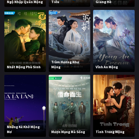
Ngộ Nhập Quân Mộng
Tiêu
Giang Hồ
Trầm Hương Như
Nhất Mộng Phù Sinh
Mộng
Vĩnh An Mộng
Những Kẻ Khờ Mộng
Mơ
Mượn Mạng Mà Sống
Tình Trong Mộng