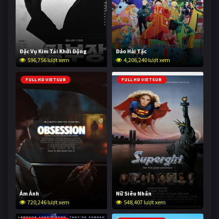
Đặc Vụ Kim Tái Khởi Động
Đảo Hải Tặc
596,756 lượt xem
4,206,240 lượt xem
FULL HD VIETSUB
FULL HD VIETSUB
Ám Ảnh
Nữ Siêu Nhân
720,246 lượt xem
548,407 lượt xem