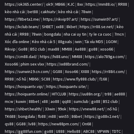
https://ok365.center/
|
ok9
|
MB66
|
KJC
|
8xx
|
https://mm88.io/
|
RR88
|
kèo nhà cái
|
bet88
|
cakhiatv
|
kèo nhà cái
|
78win
|
https://f8beta2.me/
|
https://rikvip97.art/
|
https://sunwin97.art/
|
https://kclub.team/
|
SHBET
|
xx88
|
8kbet
|
https://rr88.se.net/
|
kèo
nhà cái
|
RR88
|
78win
|
bongdalu
|
nha cai uy tin
|
ty le ca cuoc
|
7mcn
|
Xóc đĩa online
|
Kèo nhà cái 5
|
88goals
|
iwin
|
Tài xỉu MD5
|
1GOM
|
Rikvip
|
Go88
|
B52 club
|
max88
|
MM88
|
Ae888
|
go88
|
xoso66
|
https://cm88.dad/
|
https://hi88.uno/
|
MM88
|
https://alo789ga.com/
|
Xoso66
|
phim sex vlxx
|
https://xx88brand.com/
|
https://sunwin19.cn.com/
|
GG88
|
Xoso66
|
XX88
|
https://rr88it.com/
|
RR88
|
nổ hũ
|
MB66
|
SC88
|
https://www.fly888.club/
|
f168
|
https://hoiquantv.vip/
|
https://hoiquantv.site/
|
https://hoiquantv.online/
|
HITCLUB
|
https://uu88n.org/
|
tr88
|
ae888
|
mcw
|
kuwin
|
88bet
|
x88
|
ao88
|
qq88
|
sumclub
|
go88
|
B52 club
|
https://shbet.health/
|
33win
|
99ok
|
https://vnew88.net/
|
nổ hũ
|
TK688
|
bongdalu
|
fb88
|
m88
|
win55
|
86bet
|
https://go88v2.net/
|
qs88
|
GG88
|
lv88
|
https://new88pm.com/
|
On68
|
https://gg88fun.com
|
go88
|
U888
|
Hello88
|
ABC88
|
VIPWIN
|
TDTC
|