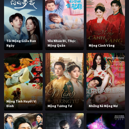
Tôi Mộng Giữa Ban
Yêu Nhau Đi, Thực
Ngày
Mộng Quân
Mộng Cành Vàng
Mộng Tỉnh Huyết Vị
Đình
Mộng Tương Tư
Những Kẻ Mộng Mơ