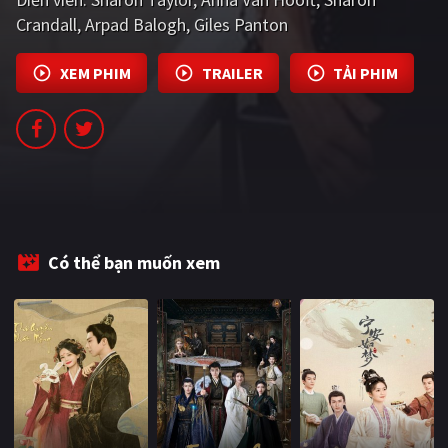
PHIM MỚI
Crandall
Arpad Balogh
Giles Panton
PHIM BỘ
XEM PHIM
TRAILER
TẢI PHIM
PHIM LẺ
PHIM CHIẾU RẠP
TUYỂN TẬP PHIM
BLOG
Có thể bạn muốn xem