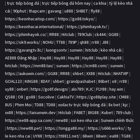
|
trực tiếp bóng đá
|
trực tiếp bóng đá hôm nay
|
ca khia
|
tỷ lệ kèo nhà
cái
|
90phut
|
thapcam
|
gavang
|
u888
|
SHBET
|
fly88
|
https://keonhacaitop.com/
|
https://go88.tokyo/
|
https://keonhacai.international/
|
https://phimhayok.tv/
|
https://phimhayok.co/
|
RR88
|
Hitclub
|
789Club
|
ck444
|
GG88
|
https://ok9.works/
|
NOHU
|
TT88
|
789P
|
qh88
|
rr88
|
J88
|
https://gavangtv.llc/
|
luongsontv
|
sunwin
|
hitclub
|
kèo nhà cái
|
AE888 Đăng Nhập
|
Hay88
|
Hay88
|
Hay88
|
Hay88
|
Hay88
|
Hay88
|
hitclub
|
https://mm88.tax/
|
sunwin
|
https://icm88.com/
|
sunwin
|
https://aukuwin.com/
|
GG88
|
RR88
|
shbet
|
XX88
|
Hitclub
|
NHATVIP
|
GOAL123
|
KING88
|
8DAY
|
shbet
|
grandpashabet
|
86bet
|
o8
|
rr88
|
uy88
|
onbet
|
https://go8f.design/
|
alo789
|
KJC
|
FLY88
|
hay.win
|
QS88
|
O8
|
go88
|
Socolive
|
CakhiaTV
|
https://go88play.site
|
CM88
|
8US
|
Phim Moi
|
TD88
|
TD88
|
xoilactv trực tiếp bóng đá
|
8x bet
|
kjc
|
xx88
|
https://taisunwin.dev
|
Hitclub
|
FABET
|
BIG88
|
Kubet
|
789 club
|
https://ee88-app.sa.com/
|
new88
|
soi keo nha cai
|
Sunwin chính thức
|
https://new88.pet/
|
https://tongga88.my/
|
https://s666.works/
|
ty
le keo nha cai
|
UY88
|
https://tt8811.net/
|
68win
|
68win
|
ea88
|
TG88
|