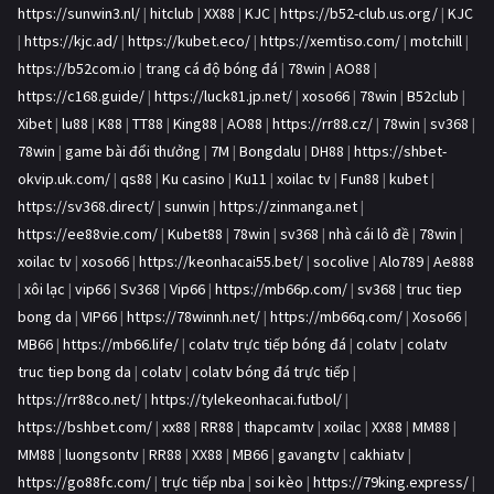
https://sunwin3.nl/
|
hitclub
|
XX88
|
KJC
|
https://b52-club.us.org/
|
KJC
|
https://kjc.ad/
|
https://kubet.eco/
|
https://xemtiso.com/
|
motchill
|
https://b52com.io
|
trang cá độ bóng đá
|
78win
|
AO88
|
https://c168.guide/
|
https://luck81.jp.net/
|
xoso66
|
78win
|
B52club
|
Xibet
|
lu88
|
K88
|
TT88
|
King88
|
AO88
|
https://rr88.cz/
|
78win
|
sv368
|
78win
|
game bài đổi thưởng
|
7M
|
Bongdalu
|
DH88
|
https://shbet-
okvip.uk.com/
|
qs88
|
Ku casino
|
Ku11
|
xoilac tv
|
Fun88
|
kubet
|
https://sv368.direct/
|
sunwin
|
https://zinmanga.net
|
https://ee88vie.com/
|
Kubet88
|
78win
|
sv368
|
nhà cái lô đề
|
78win
|
xoilac tv
|
xoso66
|
https://keonhacai55.bet/
|
socolive
|
Alo789
|
Ae888
|
xôi lạc
|
vip66
|
Sv368
|
Vip66
|
https://mb66p.com/
|
sv368
|
truc tiep
bong da
|
VIP66
|
https://78winnh.net/
|
https://mb66q.com/
|
Xoso66
|
MB66
|
https://mb66.life/
|
colatv trực tiếp bóng đá
|
colatv
|
colatv
truc tiep bong da
|
colatv
|
colatv bóng đá trực tiếp
|
https://rr88co.net/
|
https://tylekeonhacai.futbol/
|
https://bshbet.com/
|
xx88
|
RR88
|
thapcamtv
|
xoilac
|
XX88
|
MM88
|
MM88
|
luongsontv
|
RR88
|
XX88
|
MB66
|
gavangtv
|
cakhiatv
|
https://go88fc.com/
|
trực tiếp nba
|
soi kèo
|
https://79king.express/
|