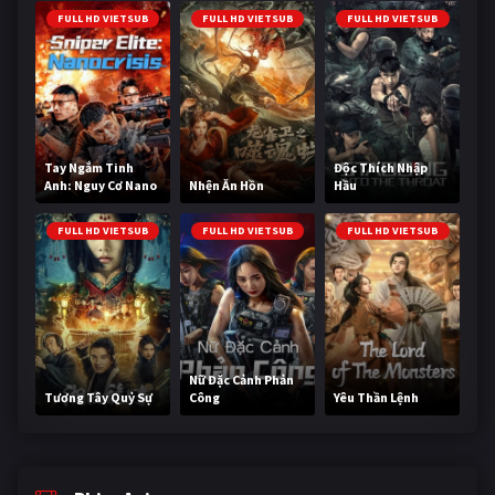
FULL HD VIETSUB
FULL HD VIETSUB
FULL HD VIETSUB
Tay Ngắm Tinh
Độc Thích Nhập
Anh: Nguy Cơ Nano
Nhện Ăn Hồn
Hầu
FULL HD VIETSUB
FULL HD VIETSUB
FULL HD VIETSUB
Nữ Đặc Cảnh Phản
Tương Tây Quỷ Sự
Công
Yêu Thần Lệnh