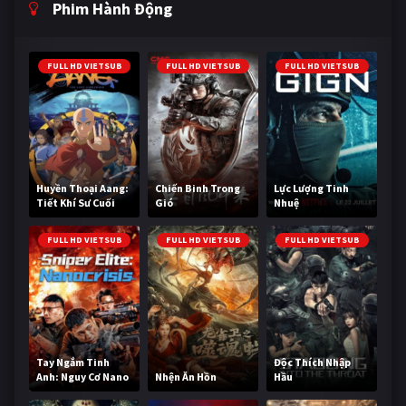
Phim Hành Động
FULL HD VIETSUB
FULL HD VIETSUB
FULL HD VIETSUB
Huyền Thoại Aang:
Chiến Binh Trong
Lực Lượng Tinh
Tiết Khí Sư Cuối
Gió
Nhuệ
Cùng
FULL HD VIETSUB
FULL HD VIETSUB
FULL HD VIETSUB
Tay Ngắm Tinh
Độc Thích Nhập
Anh: Nguy Cơ Nano
Nhện Ăn Hồn
Hầu