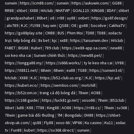
sunwin
|
https://icm88.com/
|
sunwin
|
https://aukuwin.com/
|
GG88
|
RR88
|
shbet
|
XX88
|
Hitclub
|
NHATVIP
|
GOAL123
|
KING88
|
8DAY
|
shbet
|
grandpashabet
|
86bet
|
o8
|
rr88
|
uy88
|
onbet
|
https://go8f.design/
|
alo789
|
KJC
|
FLY88
|
hay.win
|
QS88
|
O8
|
go88
|
Socolive
|
CakhiaTV
|
https://go88play.site
|
CM88
|
8US
|
Phim Moi
|
TD88
|
TD88
|
xoilactv
trực tiếp bóng đá
|
8x bet
|
kjc
|
xx88
|
https://taisunwin.dev
|
Hitclub
|
FABET
|
BIG88
|
Kubet
|
789 club
|
https://ee88-app.sa.com/
|
new88
|
soi keo nha cai
|
Sunwin chính thức
|
https://new88.pet/
|
https://tongga88.my/
|
https://s666.works/
|
ty le keo nha cai
|
UY88
|
https://tt8811.net/
|
68win
|
68win
|
ea88
|
TG88
|
https://sunwin3.nl/
|
hitclub
|
XX88
|
KJC
|
https://b52-club.us.org/
|
KJC
|
https://kjc.ad/
|
https://kubet.eco/
|
https://xemtiso.com/
|
motchill
|
https://b52com.io
|
trang cá độ bóng đá
|
78win
|
AO88
|
https://c168.guide/
|
https://luck81.jp.net/
|
xoso66
|
78win
|
B52club
|
Xibet
|
lu88
|
K88
|
TT88
|
King88
|
AO88
|
https://rr88.cz/
|
78win
|
sv368
|
78win
|
game bài đổi thưởng
|
7M
|
Bongdalu
|
DH88
|
https://shbet-
okvip.uk.com/
|
qs88
|
Fly88
|
xoso 66
|
VIP66
|
Ku casino
|
Ku11
|
xoilac
tv
|
Fun88
|
kubet
|
https://sv368.direct/
|
sunwin
|