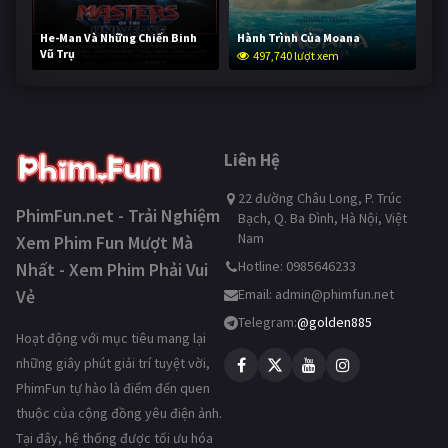
He-Man Và Những Chiến Binh
Hành Trình Của Moana
Vũ Trụ
497,740 lượt xem
247,115 lượt xem
Liên Hệ
22 đường Châu Long, P. Trúc
PhimFun.net - Trải Nghiệm
Bạch, Q. Ba Đình, Hà Nội, Việt
Nam
Xem Phim Fun Mượt Mà
Hotline: 0985646233
Nhất - Xem Phim Phải Vui
Vẻ
Email:
admin@phimfun.net
Telegram:
@golden885
Hoạt động với mục tiêu mang lại
những giây phút giải trí tuyệt vời,
PhimFun tự hào là điểm đến quen
thuộc của cộng đồng yêu điện ảnh.
Tại đây, hệ thống được tối ưu hóa