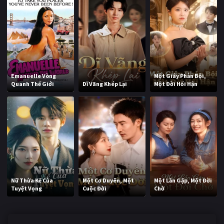
Emanuelle Vòng
Một Giây Phản Bội,
Quanh Thế Giới
Dĩ Vãng Khép Lại
Một Đời Hối Hận
Nữ Thừa Kế Của
Một Cơ Duyên, Một
Một Lần Gặp, Một Đời
Tuyệt Vọng
Cuộc Đời
Chờ