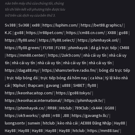
nào trên máy chủ của chúng tôi, chúng
tôi chỉ liên kết với phương tiện được lưu
trữ trên các dịch vụ của bên thứ 3.
Sv388
|
Sv368
|
xx88
|
https://luphim.com/
|
https://bet88.graphics/
|
KJC
|
go88
|
https://rr88pet.com/
|
https://cm88.cn.com/
|
XX88
|
go88
|
https://fly88.uno/
|
https://fly88.select/
|
https://phimhayok.onl/
|
https://fly88.green/
|
FLY88
|
FLY88
|
phimhayok
|
đá gà trực tiếp
|
CM88
|
https://mm88.center/
|
https://2ok9.com/
|
nhà cái uy tín
|
nhà cái uy
tín
|
nhà cái uy tín
|
nhà cái uy tín
|
nhà cái uy tín
|
nhà cái uy tín
|
https://daga88.my/
|
https://xhamsterlive.radio.fm/
|
bóng đá trực tiếp
|
trực tiếp bóng đá
|
trực tiếp bóng đá hôm nay
|
ca khia
|
tỷ lệ kèo nhà
cái
|
90phut
|
thapcam
|
gavang
|
u888
|
SHBET
|
fly88
|
https://keonhacaitop.com/
|
https://go88.tokyo/
|
https://keonhacai.international/
|
https://phimhayok.tv/
|
https://phimhayok.co/
|
RR88
|
Hitclub
|
789Club
|
ck444
|
GG88
|
https://ok9.works/
|
qh88
|
rr88
|
J88
|
https://gavangtv.llc/
|
luongsontv
|
sunwin
|
hitclub
|
kèo nhà cái
|
AE888 Đăng Nhập
|
Hay88
|
Hay88
|
Hay88
|
Hay88
|
Hay88
|
Hay88
|
hitclub
|
https://mm88.tax/
|