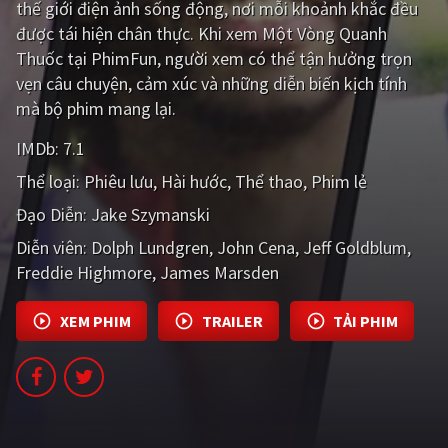
thế giới điện ảnh sống động, nơi mỗi khoảnh khắc đều
được tái hiện chân thực. Khi xem Một Vòng Quanh
Giật gân
Gia đình
Thuốc tại PhimFun, người xem có thể tận hưởng trọn
Bí ẩn
Lịch sử
vẹn câu chuyện, cảm xúc và những diễn biến kịch tính
mà bộ phim mang lại.
Viễn Tây
Tiểu sử
IMDb:
7.1
GameShow
DramaTV
Thể loại:
Phiêu lưu
Hài hước
Thể thao
Phim lẻ
QUỐC GIA
Đạo Diễn:
Jake Szymanski
Diễn viên:
Dolph Lundgren
John Cena
Jeff Goldblum
Âu - Mỹ
Trung Quốc - Hồng Kông
Freddie Highmore
James Marsden
Hàn Quốc
Nhật Bản
XEM PHIM
TRAILER
TẢI PHIM
Ấn Độ
Việt Nam
Tổng hợp
CẬP NHẬT