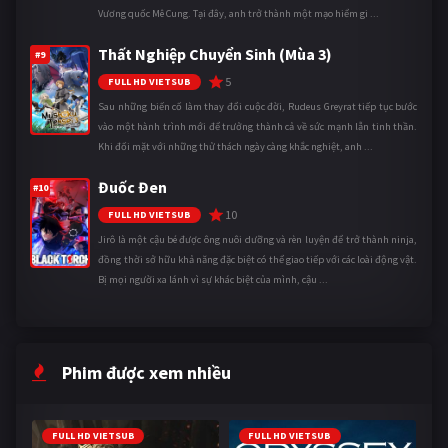
Vương quốc Mê Cung. Tại đây, anh trở thành một mạo hiểm gi ...
Thất Nghiệp Chuyển Sinh (Mùa 3)
#9
5
FULL HD VIETSUB
Sau những biến cố làm thay đổi cuộc đời, Rudeus Greyrat tiếp tục bước
vào một hành trình mới để trưởng thành cả về sức mạnh lẫn tinh thần.
Khi đối mặt với những thử thách ngày càng khắc nghiệt, anh ...
Đuốc Đen
#10
10
FULL HD VIETSUB
Jirô là một cậu bé được ông nuôi dưỡng và rèn luyện để trở thành ninja,
đồng thời sở hữu khả năng đặc biệt có thể giao tiếp với các loài động vật.
Bị mọi người xa lánh vì sự khác biệt của mình, cậu ...
Phim được xem nhiều
FULL HD VIETSUB
FULL HD VIETSUB