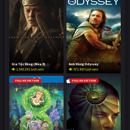
Gia Tộc Rồng (Mùa 3)
Anh Hùng Odyssey
2,040,091 lượt xem
972,993 lượt xem
FULL HD VIETSUB
FULL HD VIETSUB