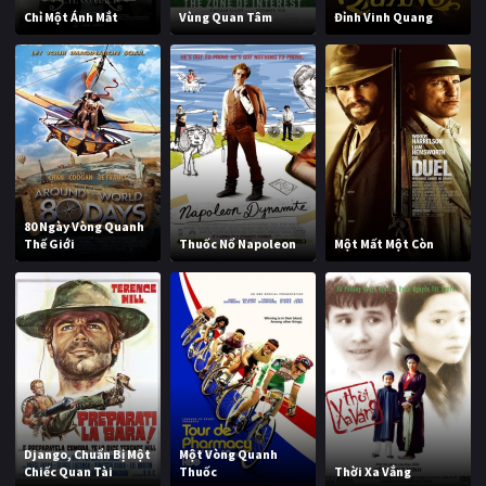
Chỉ Một Ánh Mắt
Vùng Quan Tâm
Đỉnh Vinh Quang
80 Ngày Vòng Quanh
Thế Giới
Thuốc Nổ Napoleon
Một Mất Một Còn
Django, Chuẩn Bị Một
Một Vòng Quanh
Chiếc Quan Tài
Thuốc
Thời Xa Vắng