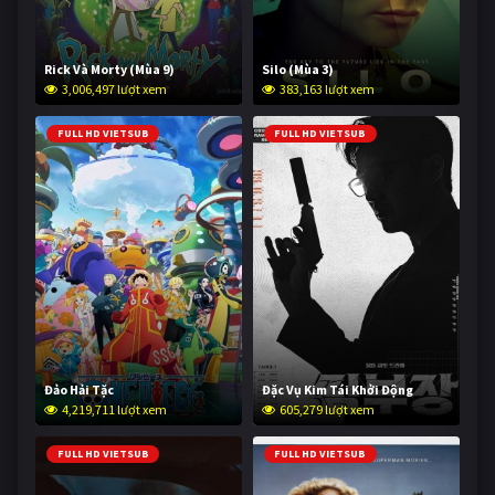
Rick Và Morty (Mùa 9)
Silo (Mùa 3)
3,006,497 lượt xem
383,163 lượt xem
FULL HD VIETSUB
FULL HD VIETSUB
Đảo Hải Tặc
Đặc Vụ Kim Tái Khởi Động
4,219,711 lượt xem
605,279 lượt xem
FULL HD VIETSUB
FULL HD VIETSUB