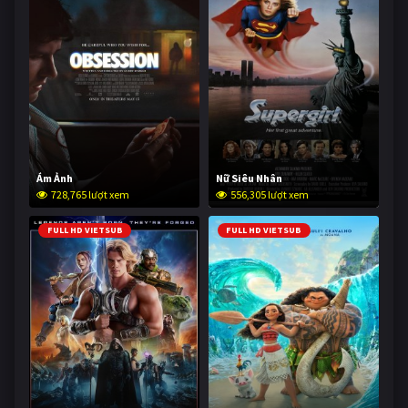
Ám Ảnh
Nữ Siêu Nhân
728,765 lượt xem
556,305 lượt xem
FULL HD VIETSUB
FULL HD VIETSUB