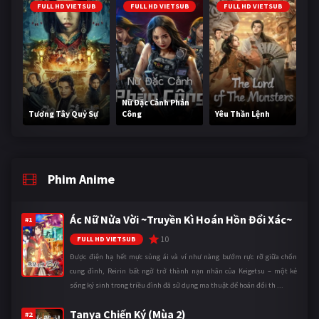
FULL HD VIETSUB
FULL HD VIETSUB
FULL HD VIETSUB
Nữ Đặc Cảnh Phản
Tương Tây Quỷ Sự
Công
Yêu Thần Lệnh
Phim Anime
Ác Nữ Nửa Vời ~Truyền Kì Hoán Hồn Đổi Xác~
#1
10
FULL HD VIETSUB
Được điện hạ hết mực sủng ái và ví như nàng bướm rực rỡ giữa chốn
cung đình, Reirin bất ngờ trở thành nạn nhân của Keigetsu – một kẻ
sống ký sinh trong triều đình đã sử dụng ma thuật để hoán đổi th ...
Tanya Chiến Ký (Mùa 2)
#2