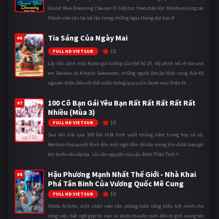
Grand Blue Dreaming (Season 3) tiếp tục theo chân Iori Kitahara cùng các
thành viên câu lạc bộ lặn trong những ngày tháng đại học đ ...
Tia Sáng Của Ngày Mai
#6
10
FULL HD VIETSUB
Lấy bối cảnh một Kyoto giả tưởng của thế kỷ 20, bộ phim kể về hai anh
em Seiroku và Kihachi Sakamoto, những người ôm ấp khát vọng đưa Kỷ
nguyên Điện đến với đất nước thông qua cuốn Danh mục Điện th ...
100 Cô Bạn Gái Yêu Bạn Rất Rất Rất Rất Rất
#7
Nhiều (Mùa 3)
10
FULL HD VIETSUB
Sau khi trải qua 100 lần thất tình suốt những năm trung học cơ sở,
Rentaro Aijo quyết định đến một ngôi đền để cầu mong tìm được bạn gái
khi bước vào cấp ba. Lời cầu nguyện của cậu được Thần Tình Y ...
Hậu Phương Mạnh Nhất Thế Giới - Nhà Khai
#8
Phá Tân Binh Của Vương Quốc Mê Cung
10
FULL HD VIETSUB
Atobe Arihito, một nhân viên văn phòng luôn cống hiến hết mình cho
công việc, bất ngờ gặp tai nạn và được chuyển sinh đến dị giới mang tên