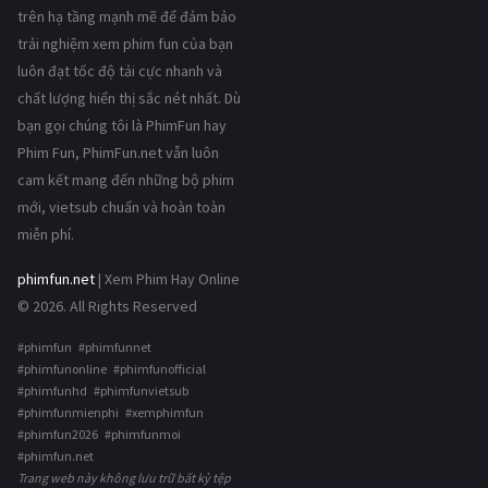
trên hạ tầng mạnh mẽ để đảm bảo
trải nghiệm xem phim fun của bạn
luôn đạt tốc độ tải cực nhanh và
chất lượng hiển thị sắc nét nhất. Dù
bạn gọi chúng tôi là PhimFun hay
Phim Fun, PhimFun.net vẫn luôn
cam kết mang đến những bộ phim
mới, vietsub chuẩn và hoàn toàn
miễn phí.
phimfun.net
| Xem Phim Hay Online
© 2026. All Rights Reserved
#phimfun #phimfunnet
#phimfunonline #phimfunofficial
#phimfunhd #phimfunvietsub
#phimfunmienphi #xemphimfun
#phimfun2026 #phimfunmoi
#phimfun.net
Trang web này không lưu trữ bất kỳ tệp