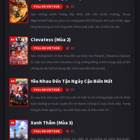
10
FULL HD VIETSUB
Sau những chiến thắng đầy khốc liệt trên chiến trường, Tanya
Degurechaff tiếp tục phục vụ trong quân đội Đế quốc khi cuộc chiến ngày
càng leo thang và mở rộng trên nhiều mặt trận. Dù sở hữu tài năn ...
Clevatess (Mùa 2)
#3
10
FULL HD VIETSUB
Sau những biến cố làm thay đổi cục diện của thế giới, Clevatess (Season
2) tiếp tục theo chân Clevatess cùng những đồng minh trong cuộc chiến
chống lại các thế lực đang đẩy nhân loại đến bờ vực diệ ...
Yêu Nhau Đến Tận Ngày Cậu Biến Mất
#4
10
FULL HD VIETSUB
Ẩn sau bức màn của một học viện bí mật là nơi những cô gái mồ côi được
nuôi dưỡng và huấn luyện để trở thành những cỗ máy chiến đấu. Trong
thế giới khắc nghiệt ấy, cái chết được xem là điều hiển nh ...
Xanh Thẳm (Mùa 3)
#5
10
FULL HD VIETSUB
Sau hàng loạt chuyến phiêu lưu điên rồ và những kỷ niệm khó quên,