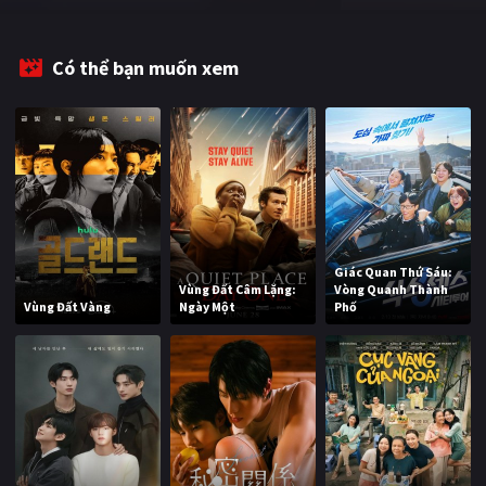
PHIM MỚI
PHIM BỘ
Có thể bạn muốn xem
PHIM LẺ
PHIM CHIẾU RẠP
TUYỂN TẬP PHIM
BLOG
Giác Quan Thứ Sáu:
Vùng Đất Câm Lặng:
Vòng Quanh Thành
Vùng Đất Vàng
Ngày Một
Phố