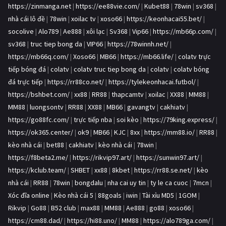
https://zinmanga.net
|
https://ee88vie.com/
|
Kubet88
|
78win
|
sv368
|
nhà cái lô đề
|
78win
|
xoilac tv
|
xoso66
|
https://keonhacai55.bet/
|
socolive
|
Alo789
|
Ae888
|
xôi lạc
|
Sv368
|
Vip66
|
https://mb66p.com/
|
sv368
|
truc tiep bong da
|
VIP66
|
https://78winnh.net/
|
https://mb66q.com/
|
Xoso66
|
MB66
|
https://mb66.life/
|
colatv trực
tiếp bóng đá
|
colatv
|
colatv truc tiep bong da
|
colatv
|
colatv bóng
đá trực tiếp
|
https://rr88co.net/
|
https://tylekeonhacai.futbol/
|
https://bshbet.com/
|
xx88
|
RR88
|
thapcamtv
|
xoilac
|
XX88
|
MM88
|
MM88
|
luongsontv
|
RR88
|
XX88
|
MB66
|
gavangtv
|
cakhiatv
|
https://go88fc.com/
|
trực tiếp nba
|
soi kèo
|
https://79king.express/
|
https://ok365.center/
|
ok9
|
MB66
|
KJC
|
8xx
|
https://mm88.io/
|
RR88
|
kèo nhà cái
|
bet88
|
cakhiatv
|
kèo nhà cái
|
78win
|
https://f8beta2.me/
|
https://rikvip97.art/
|
https://sunwin97.art/
|
https://kclub.team/
|
SHBET
|
xx88
|
8kbet
|
https://rr88.se.net/
|
kèo
nhà cái
|
RR88
|
78win
|
bongdalu
|
nha cai uy tin
|
ty le ca cuoc
|
7mcn
|
Xóc đĩa online
|
Kèo nhà cái 5
|
88goals
|
iwin
|
Tài xỉu MD5
|
1GOM
|
Rikvip
|
Go88
|
B52 club
|
max88
|
MM88
|
Ae888
|
go88
|
xoso66
|
https://cm88.dad/
|
https://hi88.uno/
|
MM88
|
https://alo789ga.com/
|