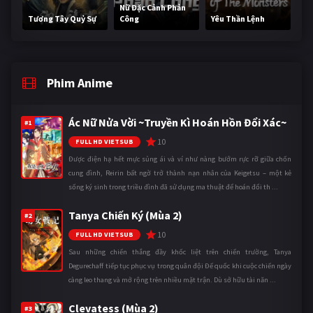
Nữ Đặc Cảnh Phản
Tương Tây Quỷ Sự
Công
Yêu Thần Lệnh
Phim Anime
Ác Nữ Nửa Vời ~Truyền Kì Hoán Hồn Đổi Xác~
#1
10
FULL HD VIETSUB
Được điện hạ hết mực sủng ái và ví như nàng bướm rực rỡ giữa chốn
cung đình, Reirin bất ngờ trở thành nạn nhân của Keigetsu – một kẻ
sống ký sinh trong triều đình đã sử dụng ma thuật để hoán đổi th ...
Tanya Chiến Ký (Mùa 2)
#2
10
FULL HD VIETSUB
Sau những chiến thắng đầy khốc liệt trên chiến trường, Tanya
Degurechaff tiếp tục phục vụ trong quân đội Đế quốc khi cuộc chiến ngày
càng leo thang và mở rộng trên nhiều mặt trận. Dù sở hữu tài năn ...
Clevatess (Mùa 2)
#3