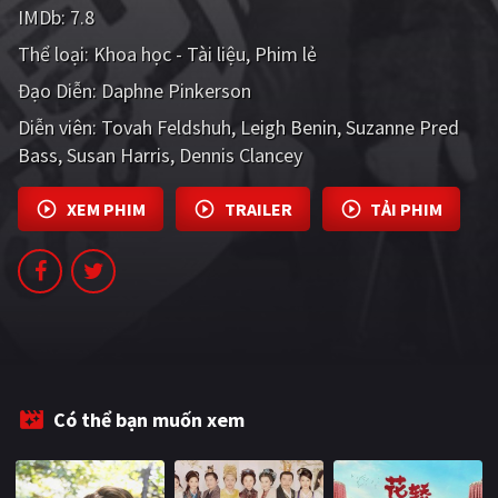
IMDb:
7.8
PHIM MỚI
Thể loại:
Khoa học - Tài liệu
Phim lẻ
PHIM BỘ
Đạo Diễn:
Daphne Pinkerson
PHIM LẺ
Diễn viên:
Tovah Feldshuh
Leigh Benin
Suzanne Pred
Bass
Susan Harris
Dennis Clancey
PHIM CHIẾU RẠP
TUYỂN TẬP PHIM
XEM PHIM
TRAILER
TẢI PHIM
BLOG
Có thể bạn muốn xem