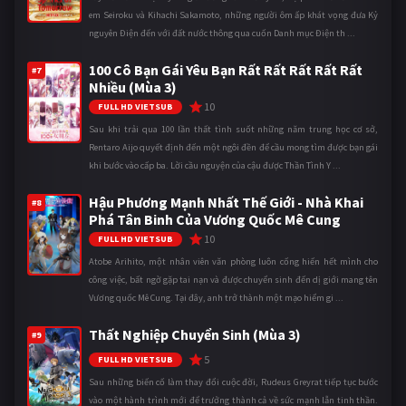
em Seiroku và Kihachi Sakamoto, những người ôm ấp khát vọng đưa Kỷ
nguyên Điện đến với đất nước thông qua cuốn Danh mục Điện th ...
100 Cô Bạn Gái Yêu Bạn Rất Rất Rất Rất Rất
#7
Nhiều (Mùa 3)
10
FULL HD VIETSUB
Sau khi trải qua 100 lần thất tình suốt những năm trung học cơ sở,
Rentaro Aijo quyết định đến một ngôi đền để cầu mong tìm được bạn gái
khi bước vào cấp ba. Lời cầu nguyện của cậu được Thần Tình Y ...
Hậu Phương Mạnh Nhất Thế Giới - Nhà Khai
#8
Phá Tân Binh Của Vương Quốc Mê Cung
10
FULL HD VIETSUB
Atobe Arihito, một nhân viên văn phòng luôn cống hiến hết mình cho
công việc, bất ngờ gặp tai nạn và được chuyển sinh đến dị giới mang tên
Vương quốc Mê Cung. Tại đây, anh trở thành một mạo hiểm gi ...
Thất Nghiệp Chuyển Sinh (Mùa 3)
#9
5
FULL HD VIETSUB
Sau những biến cố làm thay đổi cuộc đời, Rudeus Greyrat tiếp tục bước
vào một hành trình mới để trưởng thành cả về sức mạnh lẫn tinh thần.