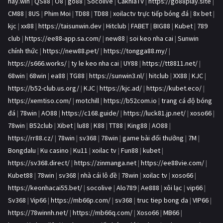
hay.win
|
QS88
|
O8
|
go88
|
Socolive
|
CakhiaTV
|
https://go88play.site
|
CM88
|
8US
|
Phim Moi
|
TD88
|
TD88
|
xoilactv trực tiếp bóng đá
|
8x bet
|
kjc
|
xx88
|
https://taisunwin.dev
|
Hitclub
|
FABET
|
BIG88
|
Kubet
|
789
club
|
https://ee88-app.sa.com/
|
new88
|
soi keo nha cai
|
Sunwin
chính thức
|
https://new88.pet/
|
https://tongga88.my/
|
https://s666.works/
|
ty le keo nha cai
|
UY88
|
https://tt8811.net/
|
68win
|
68win
|
ea88
|
TG88
|
https://sunwin3.nl/
|
hitclub
|
XX88
|
KJC
|
https://b52-club.us.org/
|
KJC
|
https://kjc.ad/
|
https://kubet.eco/
|
https://xemtiso.com/
|
motchill
|
https://b52com.io
|
trang cá độ bóng
đá
|
78win
|
AO88
|
https://c168.guide/
|
https://luck81.jp.net/
|
xoso66
|
78win
|
B52club
|
Xibet
|
lu88
|
K88
|
TT88
|
King88
|
AO88
|
https://rr88.cz/
|
78win
|
sv368
|
78win
|
game bài đổi thưởng
|
7M
|
Bongdalu
|
Ku casino
|
Ku11
|
xoilac tv
|
Fun88
|
kubet
|
https://sv368.direct/
|
https://zinmanga.net
|
https://ee88vie.com/
|
Kubet88
|
78win
|
sv368
|
nhà cái lô đề
|
78win
|
xoilac tv
|
xoso66
|
https://keonhacai55.bet/
|
socolive
|
Alo789
|
Ae888
|
xôi lạc
|
vip66
|
Sv368
|
Vip66
|
https://mb66p.com/
|
sv368
|
truc tiep bong da
|
VIP66
|
https://78winnh.net/
|
https://mb66q.com/
|
Xoso66
|
MB66
|