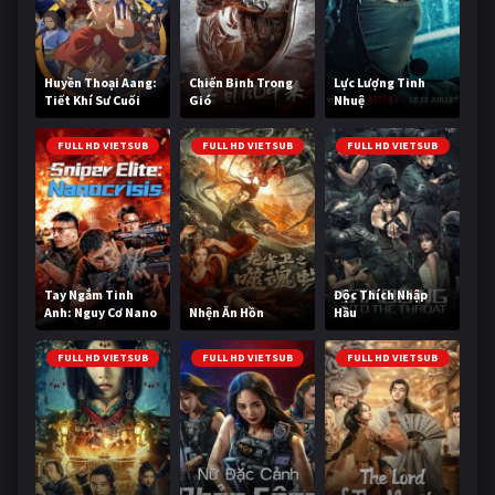
Huyền Thoại Aang:
Chiến Binh Trong
Lực Lượng Tinh
Tiết Khí Sư Cuối
Gió
Nhuệ
Cùng
FULL HD VIETSUB
FULL HD VIETSUB
FULL HD VIETSUB
Tay Ngắm Tinh
Độc Thích Nhập
Anh: Nguy Cơ Nano
Nhện Ăn Hồn
Hầu
FULL HD VIETSUB
FULL HD VIETSUB
FULL HD VIETSUB