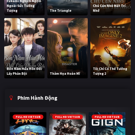
Fukami Nghịch Ngợm
Ngoài Sức Tưởng
Chú Cún Nhỏ Mất Trí
Tượng
The Triangle
Nhớ
Bốn Năm Hứa Hôn Đổi
Tôi Chỉ Có Thể Tưởng
Lấy Phản Bội
Thảm Họa Hoàn Mĩ
Tượng 2
Phim Hành Động
FULL HD VIETSUB
FULL HD VIETSUB
FULL HD VIETSUB