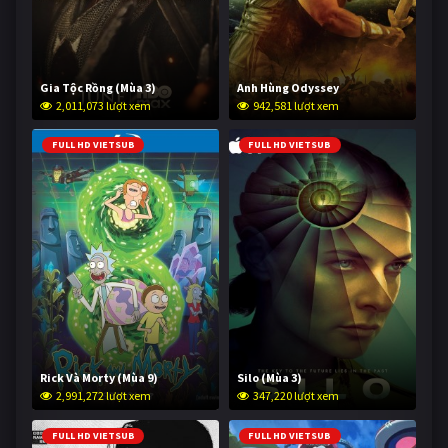
Gia Tộc Rồng (Mùa 3)
Anh Hùng Odyssey
2,011,073 lượt xem
942,581 lượt xem
FULL HD VIETSUB
FULL HD VIETSUB
Rick Và Morty (Mùa 9)
Silo (Mùa 3)
2,991,272 lượt xem
347,220 lượt xem
FULL HD VIETSUB
FULL HD VIETSUB