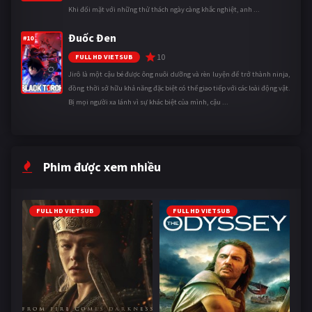
Khi đối mặt với những thử thách ngày càng khắc nghiệt, anh ...
Đuốc Đen
#10
10
FULL HD VIETSUB
Jirô là một cậu bé được ông nuôi dưỡng và rèn luyện để trở thành ninja,
đồng thời sở hữu khả năng đặc biệt có thể giao tiếp với các loài động vật.
Bị mọi người xa lánh vì sự khác biệt của mình, cậu ...
Phim được xem nhiều
FULL HD VIETSUB
FULL HD VIETSUB