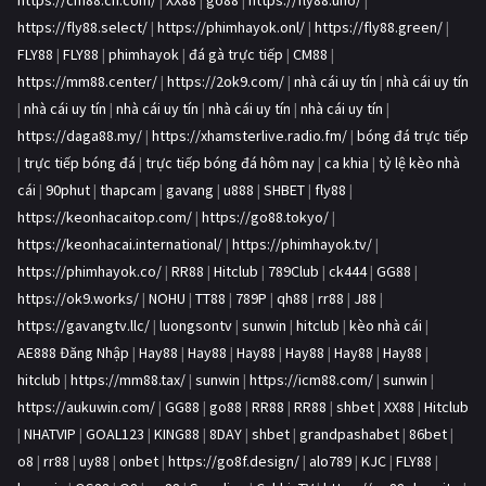
https://cm88.cn.com/
|
XX88
|
go88
|
https://fly88.uno/
|
https://fly88.select/
|
https://phimhayok.onl/
|
https://fly88.green/
|
FLY88
|
FLY88
|
phimhayok
|
đá gà trực tiếp
|
CM88
|
https://mm88.center/
|
https://2ok9.com/
|
nhà cái uy tín
|
nhà cái uy tín
|
nhà cái uy tín
|
nhà cái uy tín
|
nhà cái uy tín
|
nhà cái uy tín
|
https://daga88.my/
|
https://xhamsterlive.radio.fm/
|
bóng đá trực tiếp
|
trực tiếp bóng đá
|
trực tiếp bóng đá hôm nay
|
ca khia
|
tỷ lệ kèo nhà
cái
|
90phut
|
thapcam
|
gavang
|
u888
|
SHBET
|
fly88
|
https://keonhacaitop.com/
|
https://go88.tokyo/
|
https://keonhacai.international/
|
https://phimhayok.tv/
|
https://phimhayok.co/
|
RR88
|
Hitclub
|
789Club
|
ck444
|
GG88
|
https://ok9.works/
|
NOHU
|
TT88
|
789P
|
qh88
|
rr88
|
J88
|
https://gavangtv.llc/
|
luongsontv
|
sunwin
|
hitclub
|
kèo nhà cái
|
AE888 Đăng Nhập
|
Hay88
|
Hay88
|
Hay88
|
Hay88
|
Hay88
|
Hay88
|
hitclub
|
https://mm88.tax/
|
sunwin
|
https://icm88.com/
|
sunwin
|
https://aukuwin.com/
|
GG88
|
go88
|
RR88
|
RR88
|
shbet
|
XX88
|
Hitclub
|
NHATVIP
|
GOAL123
|
KING88
|
8DAY
|
shbet
|
grandpashabet
|
86bet
|
o8
|
rr88
|
uy88
|
onbet
|
https://go8f.design/
|
alo789
|
KJC
|
FLY88
|