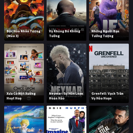
Bộc Hỏa Nhân Tượng
Vụ Khủng Bố Không
Những Người Bạn
(Mùa 3)
Tưởng
Tưởng Tượng
Xưa Có Một Xưởng
Neymar: Sự Hỗn Loạn
Grenfell: Vạch Trần
Hoạt Hoạ
Hoàn Hảo
Vụ Hỏa Hoạn