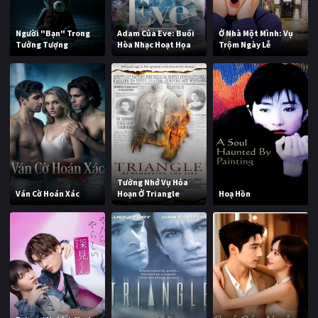
Người "Bạn" Trong
Adam Của Eve: Buổi
Ở Nhà Một Mình: Vụ
Tưởng Tượng
Hòa Nhạc Hoạt Họa
Trộm Ngày Lễ
Tưởng Nhớ Vụ Hỏa
Ván Cờ Hoán Xác
Hoạn Ở Triangle
Hoạ Hồn