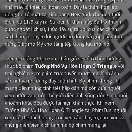
nhà máy bị thiêu rụi hoàn toàn. Đây là thảm họa lao
Giật gân
Gia đình
động tồi tệ nhất tại tiểu bang New York cho đến thời
điểm vụ 11/9 xảy ra. Sự kiện bi thảm này đã trở thành
Bí ẩn
Lịch sử
bước ngoặt lịch sử, thúc đẩy sự ra đời của các chính
Viễn Tây
Tiểu sử
sách bảo vệ quyền lợi người lao động và góp phần tạo
dựng Giấc mơ Mỹ cho tầng lớp trung lưu mới nổi.
GameShow
DramaTV
Trên nền tảng
PhimFun
, khán giả sẽ có cơ hội thưởng
QUỐC GIA
thức bộ phim
Tưởng Nhớ Vụ Hỏa Hoạn Ở Triangle
với
trải nghiệm xem phim trực tuyến mượt mà, hình ảnh
Âu - Mỹ
Trung Quốc - Hồng Kông
sắc nét và nội dung đầy cuốn hút. Bộ phim không chỉ
Hàn Quốc
Nhật Bản
mang đến những tình tiết hấp dẫn mà còn đưa người
xem bước vào một thế giới điện ảnh sống động, nơi mỗi
Ấn Độ
Việt Nam
khoảnh khắc đều được tái hiện chân thực. Khi xem
Tổng hợp
Tưởng Nhớ Vụ Hỏa Hoạn Ở Triangle tại PhimFun, người
xem có thể tận hưởng trọn vẹn câu chuyện, cảm xúc và
những diễn biến kịch tính mà bộ phim mang lại.
CẬP NHẬT