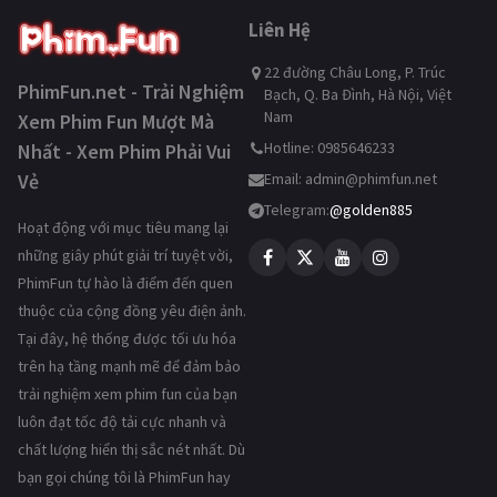
Liên Hệ
22 đường Châu Long, P. Trúc
PhimFun.net - Trải Nghiệm
Bạch, Q. Ba Đình, Hà Nội, Việt
Nam
Xem Phim Fun Mượt Mà
Hotline: 0985646233
Nhất - Xem Phim Phải Vui
Vẻ
Email:
admin@phimfun.net
Telegram:
@golden885
Hoạt động với mục tiêu mang lại
những giây phút giải trí tuyệt vời,
PhimFun tự hào là điểm đến quen
thuộc của cộng đồng yêu điện ảnh.
Tại đây, hệ thống được tối ưu hóa
trên hạ tầng mạnh mẽ để đảm bảo
trải nghiệm xem phim fun của bạn
luôn đạt tốc độ tải cực nhanh và
chất lượng hiển thị sắc nét nhất. Dù
bạn gọi chúng tôi là PhimFun hay