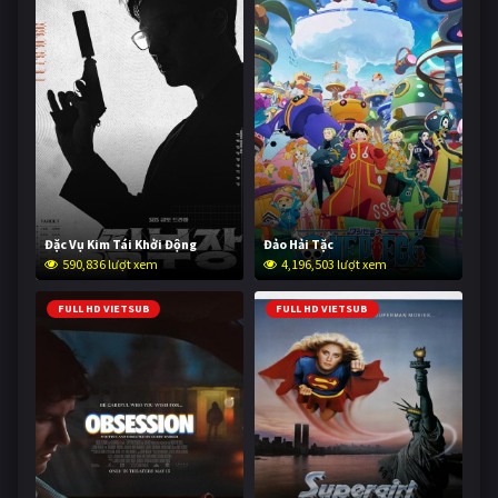
Đặc Vụ Kim Tái Khởi Động
Đảo Hải Tặc
590,836 lượt xem
4,196,503 lượt xem
FULL HD VIETSUB
FULL HD VIETSUB