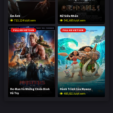
Ám Ảnh
Nữ Siêu Nhân
713,124 lượt xem
541,685 lượt xem
FULL HD VIETSUB
FULL HD VIETSUB
He-Man Và Những Chiến Binh
Hành Trình Của Moana
Vũ Trụ
485,821 lượt xem
233,721 lượt xem