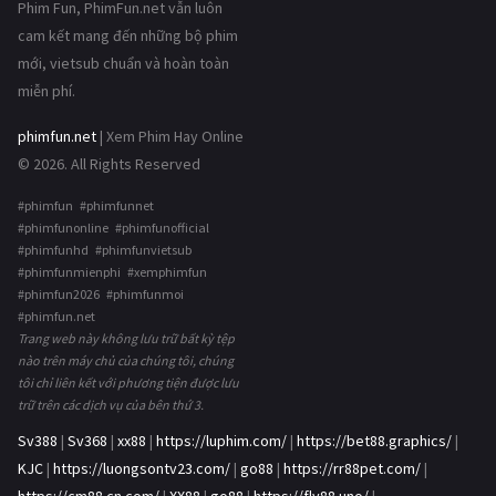
Phim Fun, PhimFun.net vẫn luôn
cam kết mang đến những bộ phim
mới, vietsub chuẩn và hoàn toàn
miễn phí.
phimfun.net
| Xem Phim Hay Online
© 2026. All Rights Reserved
#phimfun #phimfunnet
#phimfunonline #phimfunofficial
#phimfunhd #phimfunvietsub
#phimfunmienphi #xemphimfun
#phimfun2026 #phimfunmoi
#phimfun.net
Trang web này không lưu trữ bất kỳ tệp
nào trên máy chủ của chúng tôi, chúng
tôi chỉ liên kết với phương tiện được lưu
trữ trên các dịch vụ của bên thứ 3.
Sv388
|
Sv368
|
xx88
|
https://luphim.com/
|
https://bet88.graphics/
|
KJC
|
https://luongsontv23.com/
|
go88
|
https://rr88pet.com/
|