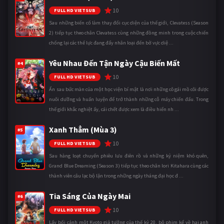
10
FULL HD VIETSUB
Sau những biến cố làm thay đổi cục diện của thế giới, Clevatess (Season
2) tiếp tục theo chân Clevatess cùng những đồng minh trong cuộc chiến
chống lại các thế lực đang đẩy nhân loại đến bờ vực diệ ...
Yêu Nhau Đến Tận Ngày Cậu Biến Mất
#4
10
FULL HD VIETSUB
Ẩn sau bức màn của một học viện bí mật là nơi những cô gái mồ côi được
nuôi dưỡng và huấn luyện để trở thành những cỗ máy chiến đấu. Trong
thế giới khắc nghiệt ấy, cái chết được xem là điều hiển nh ...
Xanh Thẳm (Mùa 3)
#5
10
FULL HD VIETSUB
Sau hàng loạt chuyến phiêu lưu điên rồ và những kỷ niệm khó quên,
Grand Blue Dreaming (Season 3) tiếp tục theo chân Iori Kitahara cùng các
thành viên câu lạc bộ lặn trong những ngày tháng đại học đ ...
Tia Sáng Của Ngày Mai
#6
10
FULL HD VIETSUB
Lấy bối cảnh một Kyoto giả tưởng của thế kỷ 20, bộ phim kể về hai anh