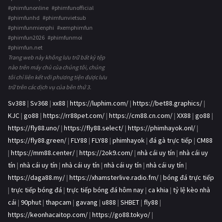
#phimfunonline #phimfunofficial
#phimfunhd #phimfunvietsub
#phimfunmienphi #xemphimfun
#phimfun2026 #phimfunmoi
#phimfun.net
Trang web này không lưu trữ bất kỳ tệp
nào trên máy chủ của chúng tôi, chúng
tôi chỉ liên kết với phương tiện được lưu
trữ trên các dịch vụ của bên thứ 3.
Sv388
|
Sv368
|
xx88
|
https://luphim.com/
|
https://bet88.graphics/
|
KJC
|
go88
|
https://rr88pet.com/
|
https://cm88.cn.com/
|
XX88
|
go88
|
https://fly88.uno/
|
https://fly88.select/
|
https://phimhayok.onl/
|
https://fly88.green/
|
FLY88
|
FLY88
|
phimhayok
|
đá gà trực tiếp
|
CM88
|
https://mm88.center/
|
https://2ok9.com/
|
nhà cái uy tín
|
nhà cái uy
tín
|
nhà cái uy tín
|
nhà cái uy tín
|
nhà cái uy tín
|
nhà cái uy tín
|
https://daga88.my/
|
https://xhamsterlive.radio.fm/
|
bóng đá trực tiếp
|
trực tiếp bóng đá
|
trực tiếp bóng đá hôm nay
|
ca khia
|
tỷ lệ kèo nhà
cái
|
90phut
|
thapcam
|
gavang
|
u888
|
SHBET
|
fly88
|
https://keonhacaitop.com/
|
https://go88.tokyo/
|