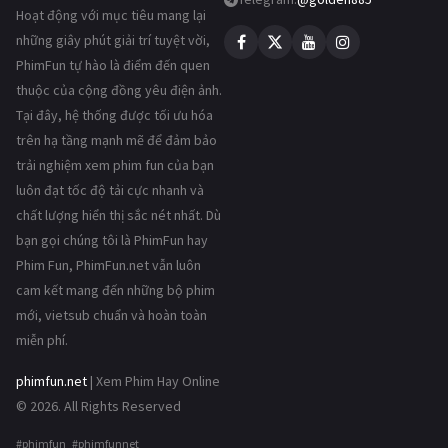
Hoạt động với mục tiêu mang lại
những giây phút giải trí tuyệt vời,
PhimFun tự hào là điểm đến quen
thuộc của cộng đồng yêu điện ảnh.
Tại đây, hệ thống được tối ưu hóa
trên hạ tầng mạnh mẽ để đảm bảo
trải nghiệm xem phim fun của bạn
luôn đạt tốc độ tải cực nhanh và
chất lượng hiển thị sắc nét nhất. Dù
bạn gọi chúng tôi là PhimFun hay
Phim Fun, PhimFun.net vẫn luôn
cam kết mang đến những bộ phim
mới, vietsub chuẩn và hoàn toàn
miễn phí.
phimfun.net
| Xem Phim Hay Online
© 2026. All Rights Reserved
#phimfun #phimfunnet