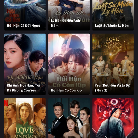
Ly Hôn Đi Nếu Anh
Hối Hận Cả Đời Người
Dám
Luật Sư Muốn Ly Hôn
Khi Anh Hối Hận, Tôi
Yêu (Kết Hôn Và Ly Dị)
Đã Không Còn Yêu
Hối Hận Có Còn Kịp
(Mùa 2)