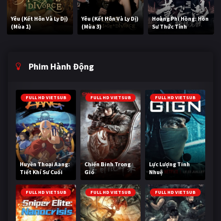
Yêu (Kết Hôn Và Ly Dị)
Yêu (Kết Hôn Và Ly Dị)
Hoàng Phi Hồng: Hồn
(Mùa 1)
(Mùa 3)
Sư Thức Tỉnh
Phim Hành Động
FULL HD VIETSUB
FULL HD VIETSUB
FULL HD VIETSUB
Huyền Thoại Aang:
Chiến Binh Trong
Lực Lượng Tinh
Tiết Khí Sư Cuối
Gió
Nhuệ
Cùng
FULL HD VIETSUB
FULL HD VIETSUB
FULL HD VIETSUB