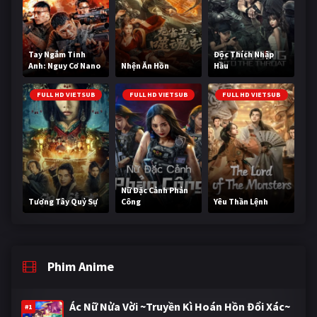
Tay Ngắm Tinh
Độc Thích Nhập
Anh: Nguy Cơ Nano
Nhện Ăn Hồn
Hầu
FULL HD VIETSUB
FULL HD VIETSUB
FULL HD VIETSUB
Nữ Đặc Cảnh Phản
Tương Tây Quỷ Sự
Công
Yêu Thần Lệnh
Phim Anime
Ác Nữ Nửa Vời ~Truyền Kì Hoán Hồn Đổi Xác~
#1