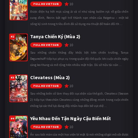
10
FULL HD VIETSUB
Được điện hạ hết mực sủng ái và ví như nàng bướm rực rỡ giữa chốn
cung đình, Reirin bất ngờ trở thành nạn nhân của Keigetsu – một kẻ
sống ký sinh trong triều đình đã sử dụng ma thuật để hoán đổi th ...
Tanya Chiến Ký (Mùa 2)
#2
10
FULL HD VIETSUB
Sau những chiến thắng đầy khốc liệt trên chiến trường, Tanya
Degurechaff tiếp tục phục vụ trong quân đội Đế quốc khi cuộc chiến ngày
càng leo thang và mở rộng trên nhiều mặt trận. Dù sở hữu tài năn ...
Clevatess (Mùa 2)
#3
10
FULL HD VIETSUB
Sau những biến cố làm thay đổi cục diện của thế giới, Clevatess (Season
2) tiếp tục theo chân Clevatess cùng những đồng minh trong cuộc chiến
chống lại các thế lực đang đẩy nhân loại đến bờ vực diệ ...
Yêu Nhau Đến Tận Ngày Cậu Biến Mất
#4
10
FULL HD VIETSUB
Ẩn sau bức màn của một học viện bí mật là nơi những cô gái mồ côi được