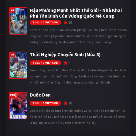
Hậu Phương Mạnh Nhất Thế Giới - Nhà Khai
#8
Phá Tân Binh Của Vương Quốc Mê Cung
10
FULL HD VIETSUB
Atobe Arihito, một nhân viên văn phòng luôn cống hiến hết mình cho
công việc, bất ngờ gặp tai nạn và được chuyển sinh đến dị giới mang tên
Vương quốc Mê Cung. Tại đây, anh trở thành một mạo hiểm gi ...
Thất Nghiệp Chuyển Sinh (Mùa 3)
#9
5
FULL HD VIETSUB
Sau những biến cố làm thay đổi cuộc đời, Rudeus Greyrat tiếp tục bước
vào một hành trình mới để trưởng thành cả về sức mạnh lẫn tinh thần.
Khi đối mặt với những thử thách ngày càng khắc nghiệt, anh ...
Đuốc Đen
#10
10
FULL HD VIETSUB
Jirô là một cậu bé được ông nuôi dưỡng và rèn luyện để trở thành ninja,
đồng thời sở hữu khả năng đặc biệt có thể giao tiếp với các loài động vật.
Bị mọi người xa lánh vì sự khác biệt của mình, cậu ...