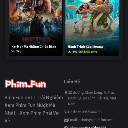
He-Man Và Những Chiến Binh
Hành Trình Của Moana
Vũ Trụ
497,968 lượt xem
247,401 lượt xem
Liên Hệ
22 đường Châu Long, P. Trúc
PhimFun.net - Trải Nghiệm
Bạch, Q. Ba Đình, Hà Nội, Việt
Nam
Xem Phim Fun Mượt Mà
Hotline: 0985646233
Nhất - Xem Phim Phải Vui
Vẻ
Email:
admin@phimfun.net
Telegram:
@golden885