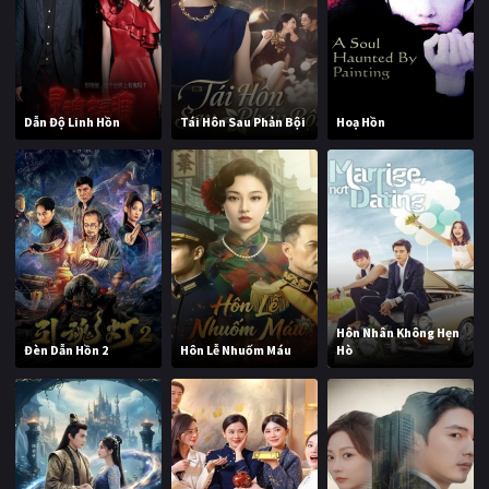
Dẫn Độ Linh Hồn
Tái Hôn Sau Phản Bội
Hoạ Hồn
Hôn Nhân Không Hẹn
Đèn Dẫn Hồn 2
Hôn Lễ Nhuốm Máu
Hò