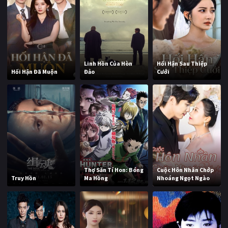
Linh Hồn Của Hòn
Hối Hận Sau Thiệp
Hối Hận Đã Muộn
Đảo
Cưới
Thợ Săn Tí Hon: Bóng
Cuộc Hôn Nhân Chớp
Truy Hồn
Ma Hồng
Nhoáng Ngọt Ngào