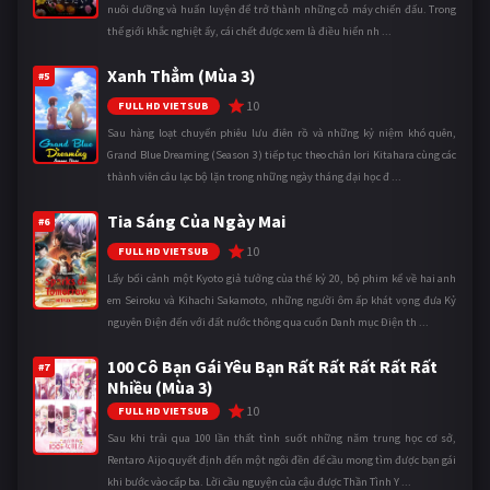
nuôi dưỡng và huấn luyện để trở thành những cỗ máy chiến đấu. Trong
thế giới khắc nghiệt ấy, cái chết được xem là điều hiển nh ...
Xanh Thẳm (Mùa 3)
#5
10
FULL HD VIETSUB
Sau hàng loạt chuyến phiêu lưu điên rồ và những kỷ niệm khó quên,
Grand Blue Dreaming (Season 3) tiếp tục theo chân Iori Kitahara cùng các
thành viên câu lạc bộ lặn trong những ngày tháng đại học đ ...
Tia Sáng Của Ngày Mai
#6
10
FULL HD VIETSUB
Lấy bối cảnh một Kyoto giả tưởng của thế kỷ 20, bộ phim kể về hai anh
em Seiroku và Kihachi Sakamoto, những người ôm ấp khát vọng đưa Kỷ
nguyên Điện đến với đất nước thông qua cuốn Danh mục Điện th ...
100 Cô Bạn Gái Yêu Bạn Rất Rất Rất Rất Rất
#7
Nhiều (Mùa 3)
10
FULL HD VIETSUB
Sau khi trải qua 100 lần thất tình suốt những năm trung học cơ sở,
Rentaro Aijo quyết định đến một ngôi đền để cầu mong tìm được bạn gái
khi bước vào cấp ba. Lời cầu nguyện của cậu được Thần Tình Y ...