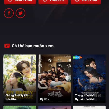
PHIM MỚI
PHIM BỘ
PHIM LẺ
PHIM CHIẾU RẠP
TUYỂN TẬP PHIM
Có thể bạn muốn xem
BLOG
Chúng Ta Hãy Kết
Trong Hôn Nhân,
Hôn Nhé
Kỳ Hồn
Ngoài Hôn Nhân