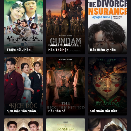
Gundam: Khúc Cầu
Thiện Nữ U Hồn
Hồn Thù Hận
Bảo Hiểm Ly Hôn
Kịch Độc Hôn Nhân
Hồi Hồn Kế
Chỉ Nhân Hồi Hồn