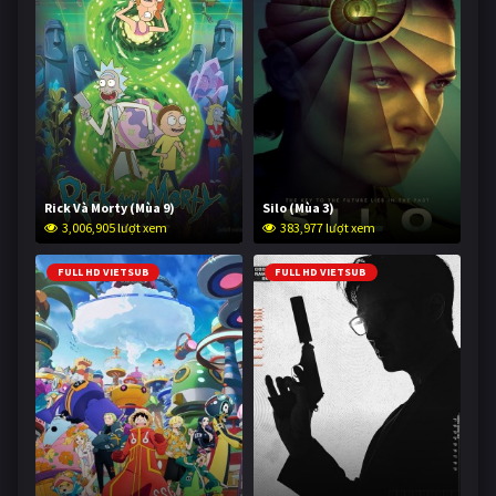
Rick Và Morty (Mùa 9)
Silo (Mùa 3)
3,006,905 lượt xem
383,977 lượt xem
FULL HD VIETSUB
FULL HD VIETSUB