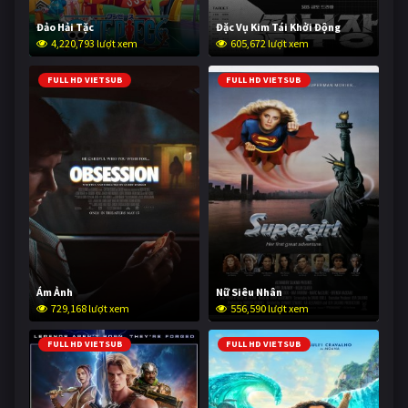
Đảo Hải Tặc
Đặc Vụ Kim Tái Khởi Động
4,220,793 lượt xem
605,672 lượt xem
FULL HD VIETSUB
FULL HD VIETSUB
Ám Ảnh
Nữ Siêu Nhân
729,168 lượt xem
556,590 lượt xem
FULL HD VIETSUB
FULL HD VIETSUB