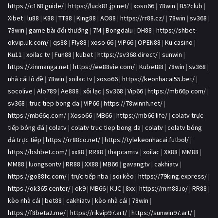
https://c168.guide/
|
https://luck81.jp.net/
|
xoso66
|
78win
|
B52club
|
Xibet
|
lu88
|
K88
|
TT88
|
King88
|
AO88
|
https://rr88.cz/
|
78win
|
sv368
|
78win
|
game bài đổi thưởng
|
7M
|
Bongdalu
|
DH88
|
https://shbet-
okvip.uk.com/
|
qs88
|
Fly88
|
xoso 66
|
VIP66
|
OPEN88
|
Ku casino
|
Ku11
|
xoilac tv
|
Fun88
|
kubet
|
https://sv368.direct/
|
sunwin
|
https://zinmanga.net
|
https://ee88vie.com/
|
Kubet88
|
78win
|
sv368
|
nhà cái lô đề
|
78win
|
xoilac tv
|
xoso66
|
https://keonhacai55.bet/
|
socolive
|
Alo789
|
Ae888
|
xôi lạc
|
Sv368
|
Vip66
|
https://mb66p.com/
|
sv368
|
truc tiep bong da
|
VIP66
|
https://78winnh.net/
|
https://mb66q.com/
|
Xoso66
|
MB66
|
https://mb66.life/
|
colatv trực
tiếp bóng đá
|
colatv
|
colatv truc tiep bong da
|
colatv
|
colatv bóng
đá trực tiếp
|
https://rr88co.net/
|
https://tylekeonhacai.futbol/
|
https://bshbet.com/
|
xx88
|
RR88
|
thapcamtv
|
xoilac
|
XX88
|
MM88
|
MM88
|
luongsontv
|
RR88
|
XX88
|
MB66
|
gavangtv
|
cakhiatv
|
https://go88fc.com/
|
trực tiếp nba
|
soi kèo
|
https://79king.express/
|
https://ok365.center/
|
ok9
|
MB66
|
KJC
|
8xx
|
https://mm88.io/
|
RR88
|
kèo nhà cái
|
bet88
|
cakhiatv
|
kèo nhà cái
|
78win
|
https://f8beta2.me/
|
https://rikvip97.art/
|
https://sunwin97.art/
|