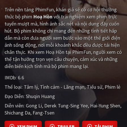
Trên nền tảng
PhimFun
, khán giả sẽ có cơ hội thưởng
Giật gân
Gia đình
thức bộ phim
Hoạ Hồn
với trải nghiệm xem phim trực
Bí ẩn
Lịch sử
tuyến mượt mà, hình ảnh sắc nét và nội dung đầy cuốn
hút. Bộ phim không chỉ mang đến những tình tiết hấp
Viễn Tây
Tiểu sử
dẫn mà còn đưa người xem bước vào một thế giới điện
GameShow
DramaTV
ảnh sống động, nơi mỗi khoảnh khắc đều được tái hiện
chân thực. Khi xem Hoạ Hồn tại PhimFun, người xem có
QUỐC GIA
thể tận hưởng trọn vẹn câu chuyện, cảm xúc và những
diễn biến kịch tính mà bộ phim mang lại.
Âu - Mỹ
Trung Quốc - Hồng Kông
IMDb:
6.6
Hàn Quốc
Nhật Bản
Thể loại:
Tâm lý
Tình cảm - Lãng mạn
Tiểu sử
Phim lẻ
Ấn Độ
Việt Nam
Đạo Diễn:
Shuqin Huang
Diễn viên:
Tổng hợp
Gong Li
Derek Tung-Sing Yee
Hai-Yung Shen
Shichang Da
Fang-Tsen
CẬP NHẬT
XEM PHIM
TRAILER
TẢI PHIM