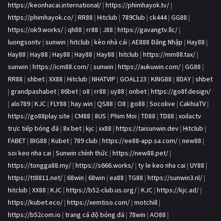
https://keonhacai.international/
|
https://phimhayok.tv/
|
https://phimhayok.co/
|
RR88
|
Hitclub
|
789Club
|
ck444
|
GG88
|
https://ok9.works/
|
qh88
|
rr88
|
J88
|
https://gavangtv.llc/
|
luongsontv
|
sunwin
|
hitclub
|
kèo nhà cái
|
AE888 Đăng Nhập
|
Hay88
|
Hay88
|
Hay88
|
Hay88
|
Hay88
|
Hay88
|
hitclub
|
https://mm88.tax/
|
sunwin
|
https://icm88.com/
|
sunwin
|
https://aukuwin.com/
|
GG88
|
RR88
|
shbet
|
XX88
|
Hitclub
|
NHATVIP
|
GOAL123
|
KING88
|
8DAY
|
shbet
|
grandpashabet
|
86bet
|
o8
|
rr88
|
uy88
|
onbet
|
https://go8f.design/
|
alo789
|
KJC
|
FLY88
|
hay.win
|
QS88
|
O8
|
go88
|
Socolive
|
CakhiaTV
|
https://go88play.site
|
CM88
|
8US
|
Phim Moi
|
TD88
|
TD88
|
xoilactv
trực tiếp bóng đá
|
8x bet
|
kjc
|
xx88
|
https://taisunwin.dev
|
Hitclub
|
FABET
|
BIG88
|
Kubet
|
789 club
|
https://ee88-app.sa.com/
|
new88
|
soi keo nha cai
|
Sunwin chính thức
|
https://new88.pet/
|
https://tongga88.my/
|
https://s666.works/
|
ty le keo nha cai
|
UY88
|
https://tt8811.net/
|
68win
|
68win
|
ea88
|
TG88
|
https://sunwin3.nl/
|
hitclub
|
XX88
|
KJC
|
https://b52-club.us.org/
|
KJC
|
https://kjc.ad/
|
https://kubet.eco/
|
https://xemtiso.com/
|
motchill
|
https://b52com.io
|
trang cá độ bóng đá
|
78win
|
AO88
|