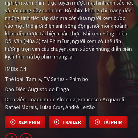
nghiệm xem phim trực tuyến mượt mà, hình ảnh sắc nét
và nội dung đầy cuốn hút. Bộ phim không chỉ mang đến
Giật gân
Gia đình
những tình tiết hấp dẫn mà còn đưa người xem bước
Bí ẩn
Lịch sử
vào một thế giới điện ảnh sống động, nơi mỗi khoảnh
khắc đều được tái hiện chân thực. Khi xem Sóng Triều
Viễn Tây
Tiểu sử
Đổi Vận (Mùa 3) tại PhimFun, người xem có thể tận
GameShow
DramaTV
hưởng trọn vẹn câu chuyện, cảm xúc và những diễn biến
kịch tính mà bộ phim mang lại.
QUỐC GIA
IMDb:
7.4
Âu - Mỹ
Trung Quốc - Hồng Kông
Thể loại:
Tâm lý
TV Series - Phim bộ
Đạo Diễn:
Augusto de Fraga
Hàn Quốc
Nhật Bản
Diễn viên:
Joaquim de Almeida
Francesco Acquaroli
Ấn Độ
Việt Nam
Rafael Morais
Luísa Cruz
André Leitão
Tổng hợp
XEM PHIM
TRAILER
TẢI PHIM
CẬP NHẬT