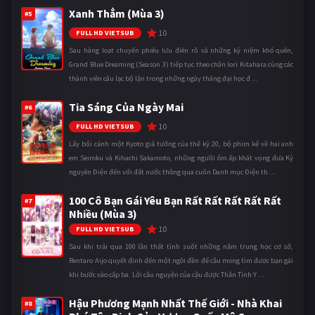
Xanh Thẳm (Mùa 3)
#5
10
FULL HD VIETSUB
Sau hàng loạt chuyến phiêu lưu điên rồ và những kỷ niệm khó quên,
Grand Blue Dreaming (Season 3) tiếp tục theo chân Iori Kitahara cùng các
thành viên câu lạc bộ lặn trong những ngày tháng đại học đ ...
Tia Sáng Của Ngày Mai
#6
10
FULL HD VIETSUB
Lấy bối cảnh một Kyoto giả tưởng của thế kỷ 20, bộ phim kể về hai anh
em Seiroku và Kihachi Sakamoto, những người ôm ấp khát vọng đưa Kỷ
nguyên Điện đến với đất nước thông qua cuốn Danh mục Điện th ...
100 Cô Bạn Gái Yêu Bạn Rất Rất Rất Rất Rất
#7
Nhiều (Mùa 3)
10
FULL HD VIETSUB
Sau khi trải qua 100 lần thất tình suốt những năm trung học cơ sở,
Rentaro Aijo quyết định đến một ngôi đền để cầu mong tìm được bạn gái
khi bước vào cấp ba. Lời cầu nguyện của cậu được Thần Tình Y ...
Hậu Phương Mạnh Nhất Thế Giới - Nhà Khai
#8