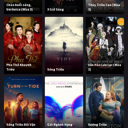
Chào buổi sáng,
Thủy Triều Cao (Mùa
Verônica (Mùa 3)
3 Giờ Sáng
3)
Phu Thê Khuynh
Văn Hào Lưu Lạc (Mùa
Triều
Sóng Triều
3)
Sóng Triều Đổi Vận
Gái Ngành Hạng
Vương Triều