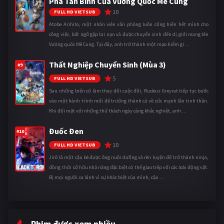
Phá Tân Binh Của Vương Quốc Mê Cung
10
FULL HD VIETSUB
Atobe Arihito, một nhân viên văn phòng luôn cống hiến hết mình cho
công việc, bất ngờ gặp tai nạn và được chuyển sinh đến dị giới mang tên
Vương quốc Mê Cung. Tại đây, anh trở thành một mạo hiểm gi ...
Thất Nghiệp Chuyển Sinh (Mùa 3)
#9
5
FULL HD VIETSUB
Sau những biến cố làm thay đổi cuộc đời, Rudeus Greyrat tiếp tục bước
vào một hành trình mới để trưởng thành cả về sức mạnh lẫn tinh thần.
Khi đối mặt với những thử thách ngày càng khắc nghiệt, anh ...
Đuốc Đen
#10
10
FULL HD VIETSUB
Jirô là một cậu bé được ông nuôi dưỡng và rèn luyện để trở thành ninja,
đồng thời sở hữu khả năng đặc biệt có thể giao tiếp với các loài động vật.
Bị mọi người xa lánh vì sự khác biệt của mình, cậu ...
Phim được xem nhiều