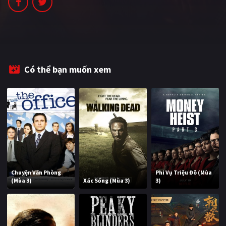
PHIM MỚI
PHIM BỘ
PHIM LẺ
Có thể bạn muốn xem
PHIM CHIẾU RẠP
TUYỂN TẬP PHIM
BLOG
Chuyện Văn Phòng
Phi Vụ Triệu Đô (Mùa
(Mùa 3)
Xác Sống (Mùa 3)
3)