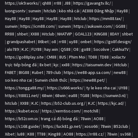
https://ok9.works/
|
qh88
|
rr88
|
J88
|
https://gavangtv.llc/
|
luongsontv
|
sunwin
|
hitclub
|
kèo nhà cái
|
AE888 Đăng Nhập
|
Hay88
|
Hay88
|
Hay88
|
Hay88
|
Hay88
|
Hay88
|
hitclub
|
https://mm88.tax/
|
sunwin
|
https://icm88.com/
|
sunwin
|
https://aukuwin.com/
|
GG88
|
RR88
|
shbet
|
XX88
|
Hitclub
|
NHATVIP
|
GOAL123
|
KING88
|
8DAY
|
shbet
|
grandpashabet
|
86bet
|
o8
|
rr88
|
uy88
|
onbet
|
https://go8f.design/
|
alo789
|
KJC
|
FLY88
|
hay.win
|
QS88
|
O8
|
go88
|
Socolive
|
CakhiaTV
|
https://go88play.site
|
CM88
|
8US
|
Phim Moi
|
TD88
|
TD88
|
xoilactv
trực tiếp bóng đá
|
8x bet
|
kjc
|
xx88
|
https://taisunwin.dev
|
Hitclub
|
FABET
|
BIG88
|
Kubet
|
789 club
|
https://ee88-app.sa.com/
|
new88
|
soi keo nha cai
|
Sunwin chính thức
|
https://new88.pet/
|
https://tongga88.my/
|
https://s666.works/
|
ty le keo nha cai
|
UY88
|
https://tt8811.net/
|
68win
|
68win
|
ea88
|
TG88
|
https://sunwin3.nl/
|
hitclub
|
XX88
|
KJC
|
https://b52-club.us.org/
|
KJC
|
https://kjc.ad/
|
https://kubet.eco/
|
https://xemtiso.com/
|
motchill
|
https://b52com.io
|
trang cá độ bóng đá
|
78win
|
AO88
|
https://c168.guide/
|
https://luck81.jp.net/
|
xoso66
|
78win
|
B52club
|
Xibet
|
lu88
|
K88
|
TT88
|
King88
|
AO88
|
https://rr88.cz/
|
78win
|
sv368
|