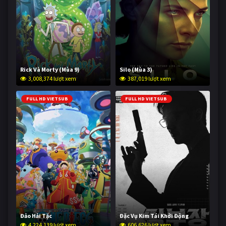
Rick Và Morty (Mùa 9)
Silo (Mùa 3)
3,008,374 lượt xem
387,019 lượt xem
FULL HD VIETSUB
FULL HD VIETSUB
Đảo Hải Tặc
Đặc Vụ Kim Tái Khởi Động
4,224,139 lượt xem
606,626 lượt xem