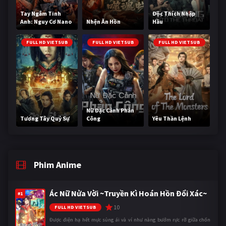
Tay Ngắm Tinh
Độc Thích Nhập
Anh: Nguy Cơ Nano
Nhện Ăn Hồn
Hầu
FULL HD VIETSUB
FULL HD VIETSUB
FULL HD VIETSUB
Nữ Đặc Cảnh Phản
Tương Tây Quỷ Sự
Công
Yêu Thần Lệnh
Phim Anime
Ác Nữ Nửa Vời ~Truyền Kì Hoán Hồn Đổi Xác~
#1
10
FULL HD VIETSUB
Được điện hạ hết mực sủng ái và ví như nàng bướm rực rỡ giữa chốn