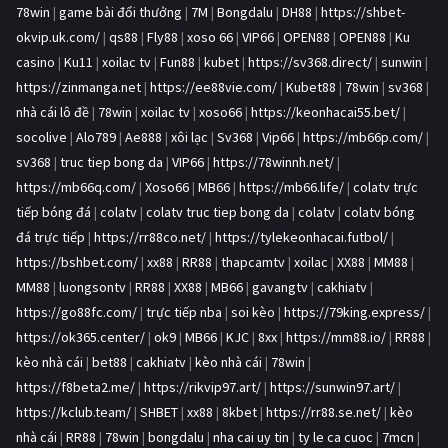
78win
|
game bài đổi thưởng
|
7M
|
Bongdalu
|
DH88
|
https://shbet-
okvip.uk.com/
|
qs88
|
Fly88
|
xoso 66
|
VIP66
|
OPEN88
|
OPEN88
|
Ku
casino
|
Ku11
|
xoilac tv
|
Fun88
|
kubet
|
https://sv368.direct/
|
sunwin
|
https://zinmanga.net
|
https://ee88vie.com/
|
Kubet88
|
78win
|
sv368
|
nhà cái lô đề
|
78win
|
xoilac tv
|
xoso66
|
https://keonhacai55.bet/
|
socolive
|
Alo789
|
Ae888
|
xôi lạc
|
Sv368
|
Vip66
|
https://mb66p.com/
|
sv368
|
truc tiep bong da
|
VIP66
|
https://78winnh.net/
|
https://mb66q.com/
|
Xoso66
|
MB66
|
https://mb66.life/
|
colatv trực
tiếp bóng đá
|
colatv
|
colatv truc tiep bong da
|
colatv
|
colatv bóng
đá trực tiếp
|
https://rr88co.net/
|
https://tylekeonhacai.futbol/
|
https://bshbet.com/
|
xx88
|
RR88
|
thapcamtv
|
xoilac
|
XX88
|
MM88
|
MM88
|
luongsontv
|
RR88
|
XX88
|
MB66
|
gavangtv
|
cakhiatv
|
https://go88fc.com/
|
trực tiếp nba
|
soi kèo
|
https://79king.express/
|
https://ok365.center/
|
ok9
|
MB66
|
KJC
|
8xx
|
https://mm88.io/
|
RR88
|
kèo nhà cái
|
bet88
|
cakhiatv
|
kèo nhà cái
|
78win
|
https://f8beta2.me/
|
https://rikvip97.art/
|
https://sunwin97.art/
|
https://kclub.team/
|
SHBET
|
xx88
|
8kbet
|
https://rr88.se.net/
|
kèo
nhà cái
|
RR88
|
78win
|
bongdalu
|
nha cai uy tin
|
ty le ca cuoc
|
7mcn
|