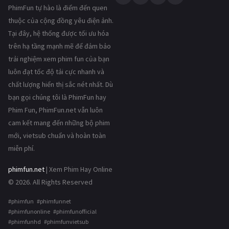
PhimFun tự hào là điểm đến quen
thuộc của cộng đồng yêu điện ảnh.
Tại đây, hệ thống được tối ưu hóa
trên hạ tầng mạnh mẽ để đảm bảo
trải nghiệm xem phim fun của bạn
luôn đạt tốc độ tải cực nhanh và
chất lượng hiển thị sắc nét nhất. Dù
bạn gọi chúng tôi là PhimFun hay
Phim Fun, PhimFun.net vẫn luôn
cam kết mang đến những bộ phim
mới, vietsub chuẩn và hoàn toàn
miễn phí.
phimfun.net
| Xem Phim Hay Online
© 2026. All Rights Reserved
#phimfun #phimfunnet
#phimfunonline #phimfunofficial
#phimfunhd #phimfunvietsub