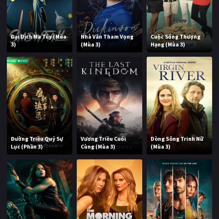
Đại Dịch Ma Túy (Mùa
Nhà Văn Tham Vọng
Cuộc Sống Thượng
3)
(Mùa 3)
Hạng (Mùa 3)
Đường Triều Quỷ Sự
Vương Triều Cuối
Dòng Sông Trinh Nữ
Lục (Phần 3)
Cùng (Mùa 3)
(Mùa 3)