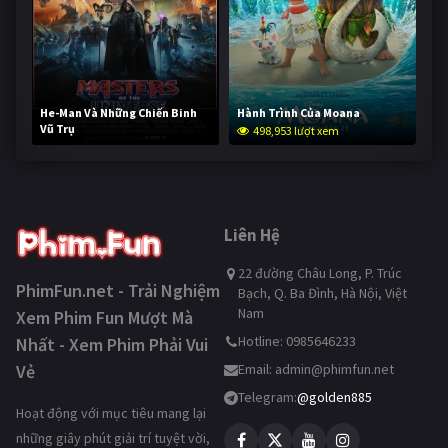
He-Man Và Những Chiến Binh
Hành Trình Của Moana
Vũ Trụ
498,953 lượt xem
248,396 lượt xem
Liên Hệ
22 đường Châu Long, P. Trúc
PhimFun.net - Trải Nghiệm
Bạch, Q. Ba Đình, Hà Nội, Việt
Nam
Xem Phim Fun Mượt Mà
Hotline: 0985646233
Nhất - Xem Phim Phải Vui
Vẻ
Email:
admin@phimfun.net
Telegram:
@golden885
Hoạt động với mục tiêu mang lại
những giây phút giải trí tuyệt vời,