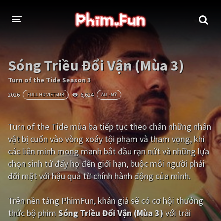
THỂ LOẠI
Sóng Triều Đổi Vận (Mùa 3)
Thần thoại - Cổ trang
Hành động
Turn of the Tide Season 3
2026
6,624
FULL HD VIETSUB
ÂU - MỸ
Tâm lý
Chiến tranh
Võ thuật - Kiếm hiệp
Nhạc kịch
Turn of the Tide mùa ba tiếp tục theo chân những nhân
vật bị cuốn vào vòng xoáy tội phạm và tham vọng, khi
Kinh dị
Tội phạm - Hình sự
các liên minh mong manh bắt đầu rạn nứt và những lựa
Phiêu lưu
Hài hước
chọn sinh tử đẩy họ đến giới hạn, buộc mỗi người phải
đối mặt với hậu quả từ chính hành động của mình.
Viễn tưởng
Khoa học - Tài liệu
Hoạt hình
Thể thao
Trên nền tảng
PhimFun
, khán giả sẽ có cơ hội thưởng
thức bộ phim
Sóng Triều Đổi Vận (Mùa 3)
với trải
Tình cảm - Lãng mạn
Kỳ ảo