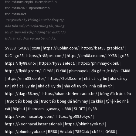
#phimfunmienphi #xemphimfun
#phimfun2026 #phimfunmoi
#phimfun.net
Trang web này không lưu trữ bất kỳ tệp
nào trên máy chủ của chúng tôi, chúng
tôi chỉ liên kết với phương tiện được lưu
trữ trên các dịch vụ của bên thứ 3.
Sv388
|
Sv368
|
xx88
|
https://luphim.com/
|
https://bet88.graphics/
|
KJC
|
go88
|
https://rr88pet.com/
|
https://cm88.cn.com/
|
XX88
|
go88
|
https://fly88.uno/
|
https://fly88.select/
|
https://phimhayok.onl/
|
https://fly88.green/
|
FLY88
|
FLY88
|
phimhayok
|
đá gà trực tiếp
|
CM88
|
https://mm88.center/
|
https://2ok9.com/
|
nhà cái uy tín
|
nhà cái uy
tín
|
nhà cái uy tín
|
nhà cái uy tín
|
nhà cái uy tín
|
nhà cái uy tín
|
https://daga88.my/
|
https://xhamsterlive.radio.fm/
|
bóng đá trực tiếp
|
trực tiếp bóng đá
|
trực tiếp bóng đá hôm nay
|
ca khia
|
tỷ lệ kèo nhà
cái
|
90phut
|
thapcam
|
gavang
|
u888
|
SHBET
|
fly88
|
https://keonhacaitop.com/
|
https://go88.tokyo/
|
https://keonhacai.international/
|
https://phimhayok.tv/
|
https://phimhayok.co/
|
RR88
|
Hitclub
|
789Club
|
ck444
|
GG88
|