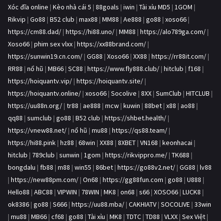
Xóc đĩa online
|
Kèo nhà cái 5
|
88goals
|
iwin
|
Tài xỉu MD5
|
1GOM
|
Rikvip
|
Go88
|
B52 club
|
max88
|
MM88
|
Ae888
|
go88
|
xoso66
|
https://cm88.dad/
|
https://hi88.uno/
|
MM88
|
https://alo789ga.com/
|
Xoso66
|
phim sex vlxx
|
https://xx88brand.com/
|
https://sunwin19.cn.com/
|
GG88
|
Xoso66
|
XX88
|
https://rr88it.com/
|
RR88
|
nổ hũ
|
MB66
|
SC88
|
https://www.fly888.club/
|
hitclub
|
f168
|
https://hoiquantv.vip/
|
https://hoiquantv.site/
|
https://hoiquantv.online/
|
xoso66
|
Socolive
|
8XX
|
SumClub
|
HITCLUB
|
https://uu88n.org/
|
tr88
|
ae888
|
mcw
|
kuwin
|
88bet
|
x88
|
ao88
|
qq88
|
sumclub
|
go88
|
B52 club
|
https://shbet.health/
|
https://vnew88.net/
|
nổ hũ
|
mu88
|
https://qs88.team/
|
https://hi88.pink
|
hz88
|
68win
|
XX88
|
8XBET
|
VN168
|
keonhacai
|
hitclub
|
789club
|
sunwin
|
1gom
|
https://rikvippro.me/
|
TK688
|
bongdalu
|
fb88
|
m88
|
win55
|
86bet
|
https://go88v2.net/
|
GG88
|
lv88
|
https://new88pm.com/
|
On68
|
https://gg88fun.com
|
go88
|
U888
|
Hello88
|
ABC88
|
VIPWIN
|
78WIN
|
MK8
|
on68
|
s66
|
XOSO66
|
LUCK8
|
ok8386
|
go88
|
S666
|
https://uu88.mba/
|
CAKHIATV
|
SOCOLIVE
|
33win
|
mu88
|
MB66
|
cf68
|
go88
|
Tài xỉu
|
MK8
|
TDTC
|
TD88
|
VLXX
|
Sex Việt
|