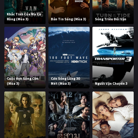
Khắc Tinh Của Ma Cà
Rồng (Mùa 3)
Bản Tin Sáng (Mùa 3)
Sóng Triều Đổi Vận
Cuộc Hẹn Sống Còn
Cơn Sóng Lừng 30
(Mùa 3)
Mét (Mùa 3)
Người Vận Chuyển 3