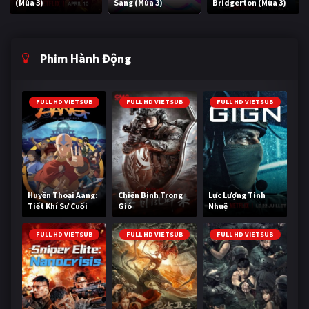
(Mùa 3)
Sang (Mùa 3)
Bridgerton (Mùa 3)
Phim Hành Động
FULL HD VIETSUB
FULL HD VIETSUB
FULL HD VIETSUB
Huyền Thoại Aang:
Chiến Binh Trong
Lực Lượng Tinh
Tiết Khí Sư Cuối
Gió
Nhuệ
Cùng
FULL HD VIETSUB
FULL HD VIETSUB
FULL HD VIETSUB