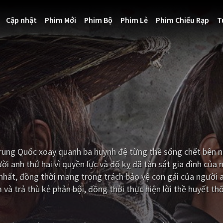
Cập nhật
Phim Mới
Phim Bộ
Phim Lẻ
Phim Chiếu Rạp
T
rung Quốc xoay quanh ba huynh đệ từng thề sống chết bên 
ười anh thứ hai vì quyền lực và đố kỵ đã tàn sát gia đình của
nhất, đồng thời mang trọng trách bảo vệ con gái của người a
m và trả thù kẻ phản bội, đồng thời thực hiện lời thề huyết t