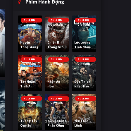
Phim Hành Động
FULL HD
FULL HD
FULL HD
VIETSUB
VIETSUB
VIETSUB
Huyền
Chiến Binh
Lực Lượng
Thoại Aang:
Trong Gió
Tinh Nhuệ
Tiết Khí Sư
Cuối Cùng
FULL HD
FULL HD
FULL HD
VIETSUB
VIETSUB
VIETSUB
Tay Ngắm
Nhện Ăn
Độc Thích
Tinh Anh:
Hồn
Nhập Hầu
Nguy Cơ
Nano
FULL HD
FULL HD
FULL HD
VIETSUB
VIETSUB
VIETSUB
Tương Tây
Nữ Đặc Cảnh
Yêu Thần
Quỷ Sự
Phản Công
Lệnh