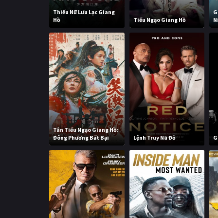
Thiếu Nữ Lưu Lạc Giang
G
Hồ
Tiếu Ngạo Giang Hồ
N
Tân Tiếu Ngạo Giang Hồ:
Đông Phương Bất Bại
Lệnh Truy Nã Đỏ
G