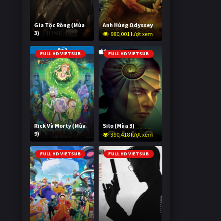
Gia Tộc Rồng (Mùa
Anh Hùng Odyssey
3)
980,001 lượt xem
2,056,283 lượt xem
FULL HD VIETSUB
FULL HD VIETSUB
Rick Và Morty (Mùa
Silo (Mùa 3)
9)
390,418 lượt xem
3,010,621 lượt xem
FULL HD VIETSUB
FULL HD VIETSUB