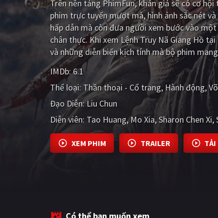
Trên nền tảng
PhimFun
, khán giả sẽ có cơ hộ
phim trực tuyến mượt mà, hình ảnh sắc nét và
hấp dẫn mà còn đưa người xem bước vào một t
chân thực. Khi xem Lệnh Truy Nã Giang Hồ tại
và những diễn biến kịch tính mà bộ phim mang 
IMDb:
6.1
Thể loại:
Thần thoại - Cổ trang
Hành động
Võ
Đạo Diễn:
Liu Chun
Diễn viên:
Tao Huang
Mo Xia
Sharon Chen Xi
XEM PHIM
TRAILER
TẢI
Có thể bạn muốn xem