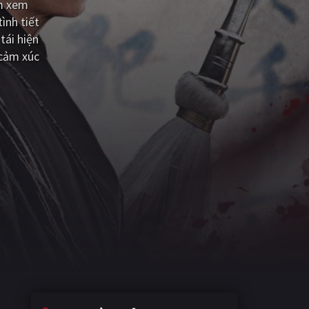
ệm xem
ình tiết
tái hiện
 cảm xúc