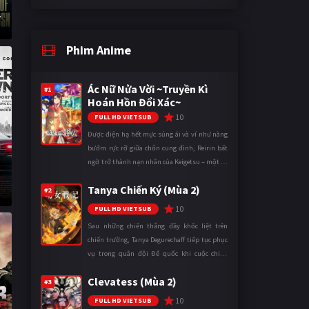
y
Phim Anime
Ác Nữ Nửa Vời ~Truyền Kì
#1
Hoán Hồn Đổi Xác~
10
FULL HD VIETSUB
Được điện hạ hết mực sủng ái và ví như nàng
bướm rực rỡ giữa chốn cung đình, Reirin bất
ngờ trở thành nạn nhân của Keigetsu – một kẻ
sống ký sinh trong triều đình đã sử dụng ma
Tanya Chiến Ký (Mùa 2)
thuật để hoán đổi th ...
#2
10
FULL HD VIETSUB
Sau những chiến thắng đầy khốc liệt trên
chiến trường, Tanya Degurechaff tiếp tục phục
vụ trong quân đội Đế quốc khi cuộc chiến
ngày càng leo thang và mở rộng trên nhiều
Clevatess (Mùa 2)
mặt trận. Dù sở hữu tài năn ...
#3
10
FULL HD VIETSUB