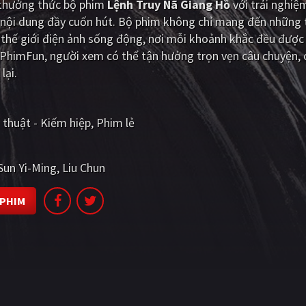
i thưởng thức bộ phim
Lệnh Truy Nã Giang Hồ
với trải nghi
 nội dung đầy cuốn hút. Bộ phim không chỉ mang đến những t
hế giới điện ảnh sống động, nơi mỗi khoảnh khắc đều được 
 PhimFun, người xem có thể tận hưởng trọn vẹn câu chuyện,
lại.
 thuật - Kiếm hiệp
Phim lẻ
Sun Yi-Ming
Liu Chun
 PHIM