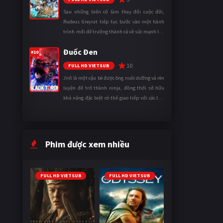
Sau những biến cố làm thay đổi cuộc đời,
Rudeus Greyrat tiếp tục bước vào một hành
trình mới để trưởng thành cả về sức mạnh lẫn
tinh thần. Khi đối mặt với những thử thách
Đuốc Đen
ngày càng khắc nghiệt, anh ...
#10
10
FULL HD VIETSUB
Jirô là một cậu bé được ông nuôi dưỡng và rèn
luyện để trở thành ninja, đồng thời sở hữu
khả năng đặc biệt có thể giao tiếp với các loài
động vật. Bị mọi người xa lánh vì sự khác biệt
của mình, cậu ...
Phim được xem nhiều
FULL HD VIETSUB
FULL HD VIETSUB