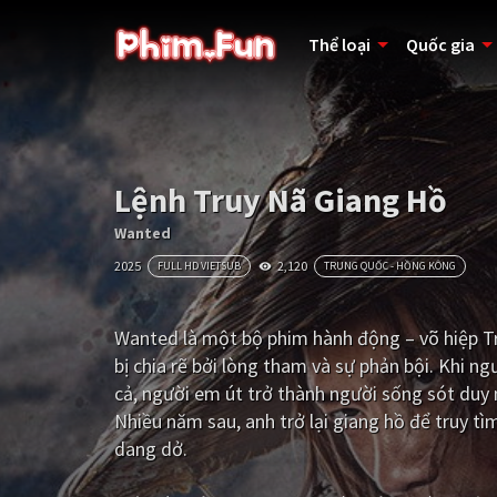
Thể loại
Quốc gia
Lệnh Truy Nã Giang Hồ
Wanted
2025
2,120
FULL HD VIETSUB
TRUNG QUỐC - HỒNG KÔNG
Wanted là một bộ phim hành động – võ hiệp T
bị chia rẽ bởi lòng tham và sự phản bội. Khi ng
cả, người em út trở thành người sống sót duy 
Nhiều năm sau, anh trở lại giang hồ để truy tì
dang dở.