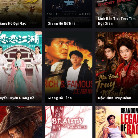
Lính Bắn Tỉa: Truy Tìm
iang Hồ Đại Mạc
Giang Hồ Nữ Nhi
Nội Gián
uyến Luyến Giang Hồ
Giang Hồ Tình
Mộc Đình Truy Mệnh