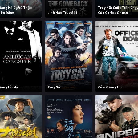
iang Hồ Dạ Vũ Thập
Truy Nã: Cuộc Trốn Chạ
iên Đăng
Linh Hào Truy Sát
Của Carlos Ghosn
iang Hồ Mỹ
Truy Sát
Cớm Giang Hồ