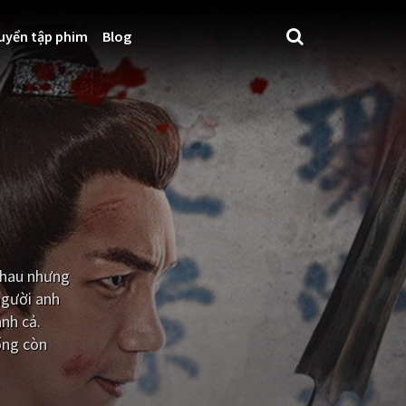
uyển tập phim
Blog
nhau nhưng
 người anh
nh cả.
hống còn