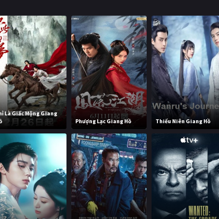
hỉ Là Giấc Mộng Giang
ồ
Phượng Lạc Giang Hồ
Thiếu Niên Giang Hồ