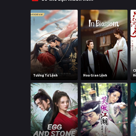
C
Tương Tư Lệnh
Hoa Gian Lệnh
H