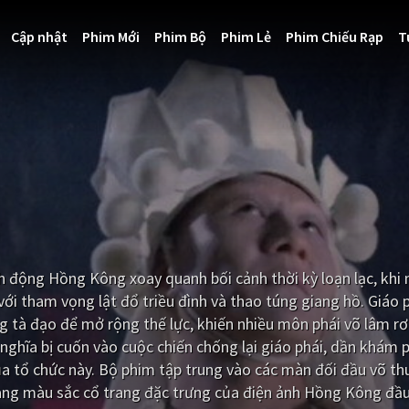
Cập nhật
Phim Mới
Phim Bộ
Phim Lẻ
Phim Chiếu Rạp
T
h động Hồng Kông xoay quanh bối cảnh thời kỳ loạn lạc, khi
với tham vọng lật đổ triều đình và thao túng giang hồ. Giáo 
g tà đạo để mở rộng thế lực, khiến nhiều môn phái võ lâm rơ
nghĩa bị cuốn vào cuộc chiến chống lại giáo phái, dần khám 
ủa tổ chức này. Bộ phim tập trung vào các màn đối đầu võ th
ang màu sắc cổ trang đặc trưng của điện ảnh Hồng Kông đầu