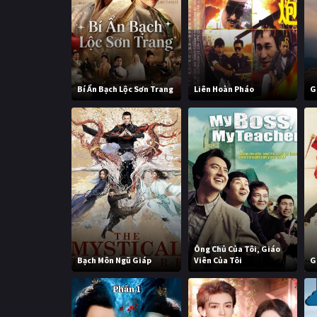
Bí Ẩn Bạch Lộc Sơn Trang
Liên Hoàn Pháo
G
Ông Chủ Của Tôi, Giáo
Bạch Môn Ngũ Giáp
Viên Của Tôi
G