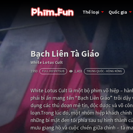
Thể loại
Quốc gia
Bạch Liên Tà Giáo
White Lotus Cult
1993
1,403
FULL HD VIETSUB
TRUNG QUỐC - HỒNG KÔNG
White Lotus Cult là một bộ phim võ hiệp – hàn
phái bí ẩn mang tên “Bạch Liên Giáo” trỗi dậy 
dụng các thủ đoạn mê tín, độc dược và võ côn
loạn.Trong lúc đó, một nhóm hiệp khách chính 
những bí mật đen tối phía sau sự hình thành c
mưu giang hồ và cuộc chiến giữa chính – tà m