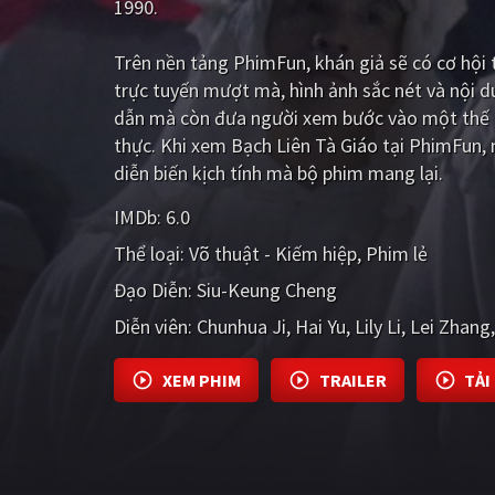
1990.
Trên nền tảng
PhimFun
, khán giả sẽ có cơ hộ
trực tuyến mượt mà, hình ảnh sắc nét và nội 
dẫn mà còn đưa người xem bước vào một thế g
thực. Khi xem Bạch Liên Tà Giáo tại PhimFun,
diễn biến kịch tính mà bộ phim mang lại.
IMDb:
6.0
Thể loại:
Võ thuật - Kiếm hiệp
Phim lẻ
Đạo Diễn:
Siu-Keung Cheng
Diễn viên:
Chunhua Ji
Hai Yu
Lily Li
Lei Zhang
XEM PHIM
TRAILER
TẢI