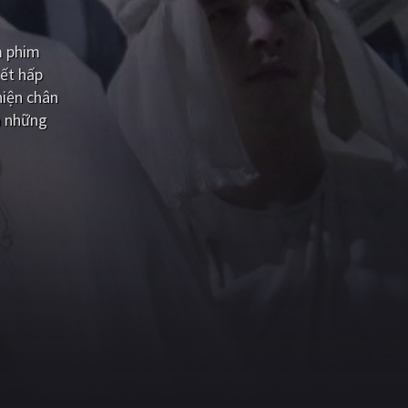
m phim
iết hấp
hiện chân
à những