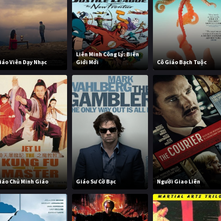
Liên Minh Công Lý: Biên
iáo Viên Dạy Nhạc
Giới Mới
Cô Giáo Bạch Tuộc
iáo Chủ Minh Giáo
Giáo Sư Cờ Bạc
Người Giao Liên