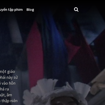
uyển tập phim
Blog
 một giáo
phái này sử
i vào hỗn
phá ra
uật, âm
 thập niên