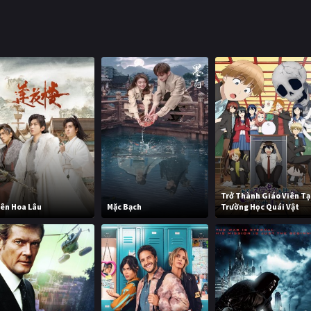
Trở Thành Giáo Viên Tạ
iên Hoa Lâu
Mặc Bạch
Trường Học Quái Vật