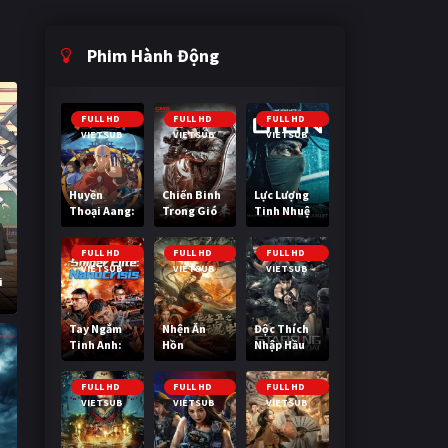
Phim Hành Động
FULL HD
FULL HD
FULL HD
VIETSUB
VIETSUB
VIETSUB
Huyền
Chiến Binh
Lực Lượng
Thoại Aang:
Trong Gió
Tinh Nhuệ
Tiết Khí Sư
Cuối Cùng
FULL HD
FULL HD
FULL HD
VIETSUB
VIETSUB
VIETSUB
i
Tay Ngắm
Nhện Ăn
Độc Thích
Tinh Anh:
Hồn
Nhập Hầu
Nguy Cơ
Nano
FULL HD
FULL HD
FULL HD
VIETSUB
VIETSUB
VIETSUB