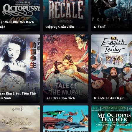
iệp Viên 007: Vòi Bạch
uộc
Điệp Vụ Giáo Viên
Giáo Sĩ
han Kim Liên: Tiền Thế
im Sinh
Liêu Trai Họa Bích
Giáo Viên Anh Ngữ