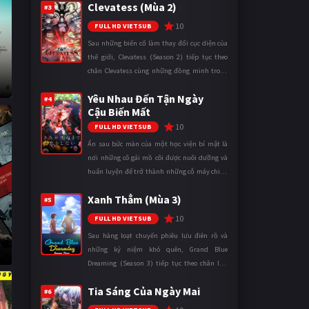
Clevatess (Mùa 2)
mặt trận. Dù sở hữu tài năn ...
#3
10
FULL HD VIETSUB
Sau những biến cố làm thay đổi cục diện của
thế giới, Clevatess (Season 2) tiếp tục theo
chân Clevatess cùng những đồng minh trong
cuộc chiến chống lại các thế lực đang đẩy nhân
Yêu Nhau Đến Tận Ngày
loại đến bờ vực diệ ...
#4
Cậu Biến Mất
10
FULL HD VIETSUB
Ẩn sau bức màn của một học viện bí mật là
nơi những cô gái mồ côi được nuôi dưỡng và
huấn luyện để trở thành những cỗ máy chiến
đấu. Trong thế giới khắc nghiệt ấy, cái chết
Xanh Thẳm (Mùa 3)
được xem là điều hiển nh ...
#5
10
FULL HD VIETSUB
Sau hàng loạt chuyến phiêu lưu điên rồ và
những kỷ niệm khó quên, Grand Blue
Dreaming (Season 3) tiếp tục theo chân Iori
Kitahara cùng các thành viên câu lạc bộ lặn
Tia Sáng Của Ngày Mai
trong những ngày tháng đại học đ ...
#6