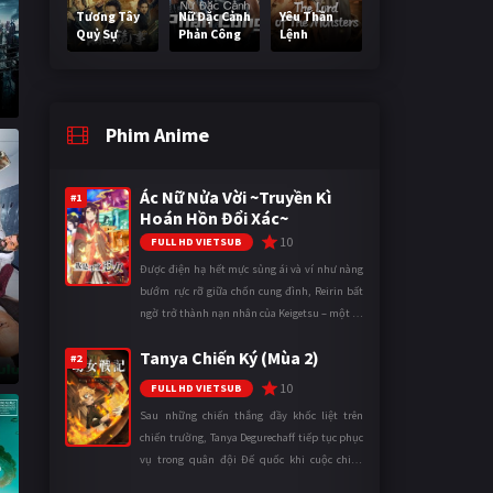
Tương Tây
Nữ Đặc Cảnh
Yêu Thần
Quỷ Sự
Phản Công
Lệnh
Phim Anime
Ác Nữ Nửa Vời ~Truyền Kì
#1
Hoán Hồn Đổi Xác~
10
FULL HD VIETSUB
Được điện hạ hết mực sủng ái và ví như nàng
bướm rực rỡ giữa chốn cung đình, Reirin bất
ngờ trở thành nạn nhân của Keigetsu – một kẻ
sống ký sinh trong triều đình đã sử dụng ma
Tanya Chiến Ký (Mùa 2)
thuật để hoán đổi th ...
#2
10
FULL HD VIETSUB
Sau những chiến thắng đầy khốc liệt trên
chiến trường, Tanya Degurechaff tiếp tục phục
vụ trong quân đội Đế quốc khi cuộc chiến
ngày càng leo thang và mở rộng trên nhiều