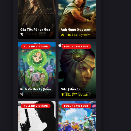
Gia Tộc Rồng (Mùa
Anh Hùng Odyssey
3)
946,143 lượt xem
2,014,783 lượt xem
FULL HD VIETSUB
FULL HD VIETSUB
Rick Và Morty (Mùa
Silo (Mùa 3)
9)
351,677 lượt xem
2,992,908 lượt xem
FULL HD VIETSUB
FULL HD VIETSUB