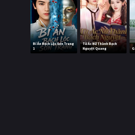
Bí Ẩn Bạch Lộc Sơn Trang
Từ Ác Nữ Thành Bạch
1
Nguyệt Quang
G