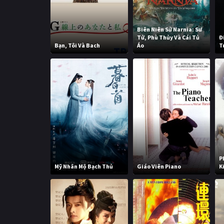
Biên Niên Sử Narnia: Sư
Tử, Phù Thủy Và Cái Tủ
Đ
Bạn, Tôi Và Bach
Áo
T
P
Mỹ Nhân Mộ Bạch Thủ
Giáo Viên Piano
K