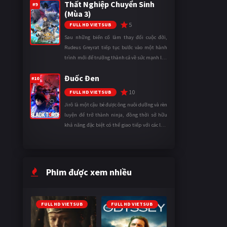
Thất Nghiệp Chuyển Sinh
thành một mạo hiểm gi ...
#9
(Mùa 3)
5
FULL HD VIETSUB
Sau những biến cố làm thay đổi cuộc đời,
Rudeus Greyrat tiếp tục bước vào một hành
trình mới để trưởng thành cả về sức mạnh lẫn
tinh thần. Khi đối mặt với những thử thách
Đuốc Đen
ngày càng khắc nghiệt, anh ...
#10
10
FULL HD VIETSUB
Jirô là một cậu bé được ông nuôi dưỡng và rèn
luyện để trở thành ninja, đồng thời sở hữu
khả năng đặc biệt có thể giao tiếp với các loài
động vật. Bị mọi người xa lánh vì sự khác biệt
của mình, cậu ...
Phim được xem nhiều
FULL HD VIETSUB
FULL HD VIETSUB