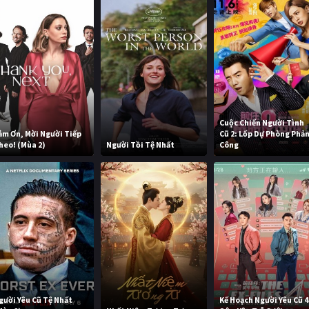
Cuộc Chiến Người Tình
ảm Ơn, Mời Người Tiếp
Cũ 2: Lốp Dự Phòng Phả
heo! (Mùa 2)
Người Tồi Tệ Nhất
Công
gười Yêu Cũ Tệ Nhất
Kế Hoạch Người Yêu Cũ 4