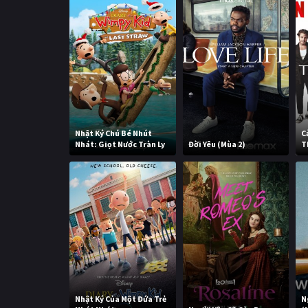
Nhật Ký Chú Bé Nhút
C
Nhát: Giọt Nước Tràn Ly
Đời Yêu (Mùa 2)
T
Nhật Ký Của Một Đứa Trẻ
N