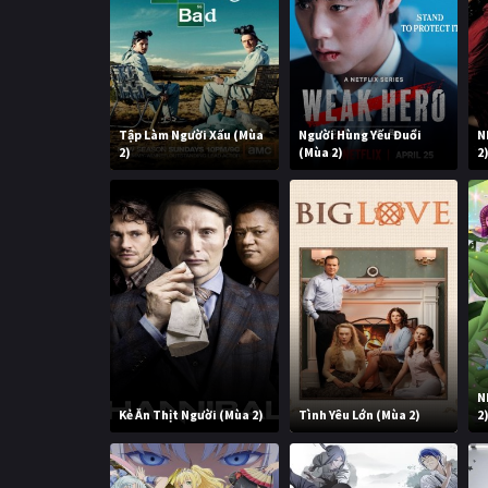
Tập Làm Người Xấu (Mùa
Người Hùng Yếu Đuối
N
2)
(Mùa 2)
2
N
Kẻ Ăn Thịt Người (Mùa 2)
Tình Yêu Lớn (Mùa 2)
2