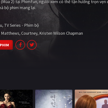
 (Mùa 2) tại PhimFun, người xem có thể tận hưởng trọn vẹn 
mà bộ phim mang lại.
ệu
TV Series - Phim bộ
y Matthews
Courtney
Kristen Wilson Chapman
 PHIM