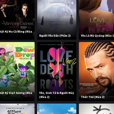
hật Ký Ma Cà Rồng (Mùa
)
Người Yêu Dấu (Phần 2)
Yêu Là Mù Quáng (Mùa 2
hật Ký Giọt Sương (Mùa
Yêu, Sinh Tử & Người Máy
)
(Mùa 2)
Thất Thế (Mùa 2)