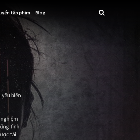
uyển tập phim
Blog
 yêu biến
i nghiệm
ững tình
ược tái