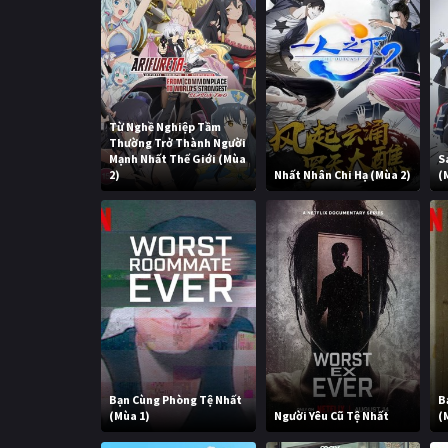
Từ Nghề Nghiệp Tầm
Thường Trở Thành Người
Mạnh Nhất Thế Giới (Mùa
S
2)
Nhất Nhân Chi Hạ (Mùa 2)
(
Bạn Cùng Phòng Tệ Nhất
B
(Mùa 1)
Người Yêu Cũ Tệ Nhất
(