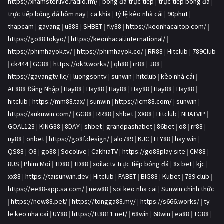
https://xhamsterlive.radio.fm/
|
bóng đá trực tiếp
|
trực tiếp bóng đá
|
trực tiếp bóng đá hôm nay
|
ca khia
|
tỷ lệ kèo nhà cái
|
90phut
|
thapcam
|
gavang
|
u888
|
SHBET
|
fly88
|
https://keonhacaitop.com/
|
https://go88.tokyo/
|
https://keonhacai.international/
|
https://phimhayok.tv/
|
https://phimhayok.co/
|
RR88
|
Hitclub
|
789Club
|
ck444
|
GG88
|
https://ok9.works/
|
qh88
|
rr88
|
J88
|
https://gavangtv.llc/
|
luongsontv
|
sunwin
|
hitclub
|
kèo nhà cái
|
AE888 Đăng Nhập
|
Hay88
|
Hay88
|
Hay88
|
Hay88
|
Hay88
|
Hay88
|
hitclub
|
https://mm88.tax/
|
sunwin
|
https://icm88.com/
|
sunwin
|
https://aukuwin.com/
|
GG88
|
RR88
|
shbet
|
XX88
|
Hitclub
|
NHATVIP
|
GOAL123
|
KING88
|
8DAY
|
shbet
|
grandpashabet
|
86bet
|
o8
|
rr88
|
uy88
|
onbet
|
https://go8f.design/
|
alo789
|
KJC
|
FLY88
|
hay.win
|
QS88
|
O8
|
go88
|
Socolive
|
CakhiaTV
|
https://go88play.site
|
CM88
|
8US
|
Phim Moi
|
TD88
|
TD88
|
xoilactv trực tiếp bóng đá
|
8x bet
|
kjc
|
xx88
|
https://taisunwin.dev
|
Hitclub
|
FABET
|
BIG88
|
Kubet
|
789 club
|
https://ee88-app.sa.com/
|
new88
|
soi keo nha cai
|
Sunwin chính thức
|
https://new88.pet/
|
https://tongga88.my/
|
https://s666.works/
|
ty
le keo nha cai
|
UY88
|
https://tt8811.net/
|
68win
|
68win
|
ea88
|
TG88
|