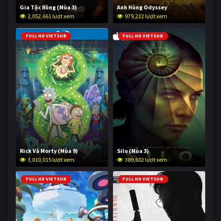
Gia Tộc Rồng (Mùa 3)
Anh Hùng Odyssey
2,052,661 lượt xem
979,232 lượt xem
FULL HD VIETSUB
FULL HD VIETSUB
Rick Và Morty (Mùa 9)
Silo (Mùa 3)
3,010,015 lượt xem
389,602 lượt xem
FULL HD VIETSUB
FULL HD VIETSUB