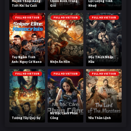
Huyền Thoại Aang:
Chiến Binh Trong
Lực Lượng Tinh
Tiết Khí Sư Cuối
Gió
Nhuệ
Cùng
FULL HD VIETSUB
FULL HD VIETSUB
FULL HD VIETSUB
Tay Ngắm Tinh
Độc Thích Nhập
Anh: Nguy Cơ Nano
Nhện Ăn Hồn
Hầu
FULL HD VIETSUB
FULL HD VIETSUB
FULL HD VIETSUB
Nữ Đặc Cảnh Phản
Tương Tây Quỷ Sự
Công
Yêu Thần Lệnh