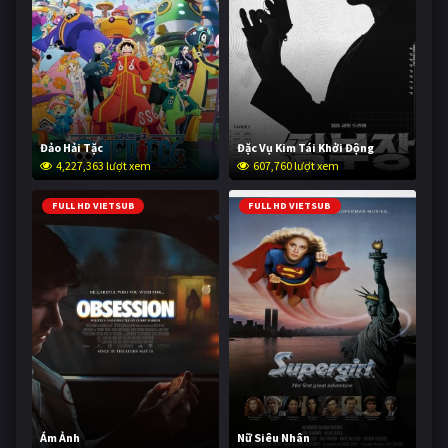
Đảo Hải Tặc
Đặc Vụ Kim Tái Khởi Động
4,227,363 lượt xem
607,760 lượt xem
FULL HD VIETSUB
FULL HD VIETSUB
Ám Ảnh
Nữ Siêu Nhân