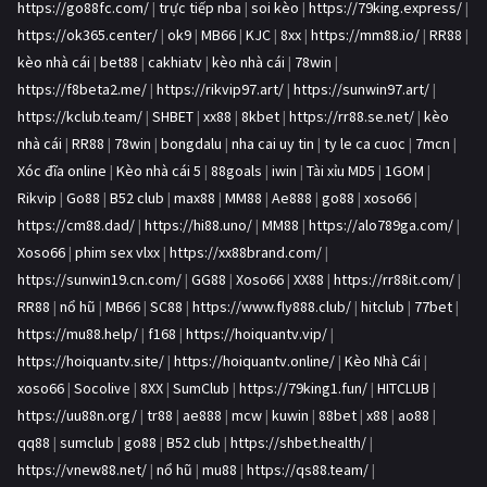
https://go88fc.com/
|
trực tiếp nba
|
soi kèo
|
https://79king.express/
|
https://ok365.center/
|
ok9
|
MB66
|
KJC
|
8xx
|
https://mm88.io/
|
RR88
|
kèo nhà cái
|
bet88
|
cakhiatv
|
kèo nhà cái
|
78win
|
https://f8beta2.me/
|
https://rikvip97.art/
|
https://sunwin97.art/
|
https://kclub.team/
|
SHBET
|
xx88
|
8kbet
|
https://rr88.se.net/
|
kèo
nhà cái
|
RR88
|
78win
|
bongdalu
|
nha cai uy tin
|
ty le ca cuoc
|
7mcn
|
Xóc đĩa online
|
Kèo nhà cái 5
|
88goals
|
iwin
|
Tài xỉu MD5
|
1GOM
|
Rikvip
|
Go88
|
B52 club
|
max88
|
MM88
|
Ae888
|
go88
|
xoso66
|
https://cm88.dad/
|
https://hi88.uno/
|
MM88
|
https://alo789ga.com/
|
Xoso66
|
phim sex vlxx
|
https://xx88brand.com/
|
https://sunwin19.cn.com/
|
GG88
|
Xoso66
|
XX88
|
https://rr88it.com/
|
RR88
|
nổ hũ
|
MB66
|
SC88
|
https://www.fly888.club/
|
hitclub
|
77bet
|
https://mu88.help/
|
f168
|
https://hoiquantv.vip/
|
https://hoiquantv.site/
|
https://hoiquantv.online/
|
Kèo Nhà Cái
|
xoso66
|
Socolive
|
8XX
|
SumClub
|
https://79king1.fun/
|
HITCLUB
|
https://uu88n.org/
|
tr88
|
ae888
|
mcw
|
kuwin
|
88bet
|
x88
|
ao88
|
qq88
|
sumclub
|
go88
|
B52 club
|
https://shbet.health/
|
https://vnew88.net/
|
nổ hũ
|
mu88
|
https://qs88.team/
|