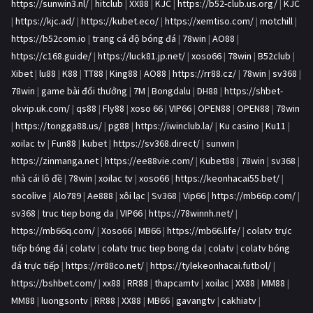
https://sunwin3.nl/
|
hitclub
|
XX88
|
KJC
|
https://b52-club.us.org/
|
KJC
|
https://kjc.ad/
|
https://kubet.eco/
|
https://xemtiso.com/
|
motchill
|
https://b52com.io
|
trang cá độ bóng đá
|
78win
|
AO88
|
https://c168.guide/
|
https://luck81.jp.net/
|
xoso66
|
78win
|
B52club
|
Xibet
|
lu88
|
K88
|
TT88
|
King88
|
AO88
|
https://rr88.cz/
|
78win
|
sv368
|
78win
|
game bài đổi thưởng
|
7M
|
Bongdalu
|
DH88
|
https://shbet-
okvip.uk.com/
|
qs88
|
Fly88
|
xoso 66
|
VIP66
|
OPEN88
|
OPEN88
|
78win
|
https://tongga88.us/
|
pg88
|
https://iwinclub.la/
|
Ku casino
|
Ku11
|
xoilac tv
|
Fun88
|
kubet
|
https://sv368.direct/
|
sunwin
|
https://zinmanga.net
|
https://ee88vie.com/
|
Kubet88
|
78win
|
sv368
|
nhà cái lô đề
|
78win
|
xoilac tv
|
xoso66
|
https://keonhacai55.bet/
|
socolive
|
Alo789
|
Ae888
|
xôi lạc
|
Sv368
|
Vip66
|
https://mb66p.com/
|
sv368
|
truc tiep bong da
|
VIP66
|
https://78winnh.net/
|
https://mb66q.com/
|
Xoso66
|
MB66
|
https://mb66.life/
|
colatv trực
tiếp bóng đá
|
colatv
|
colatv truc tiep bong da
|
colatv
|
colatv bóng
đá trực tiếp
|
https://rr88co.net/
|
https://tylekeonhacai.futbol/
|
https://bshbet.com/
|
xx88
|
RR88
|
thapcamtv
|
xoilac
|
XX88
|
MM88
|
MM88
|
luongsontv
|
RR88
|
XX88
|
MB66
|
gavangtv
|
cakhiatv
|