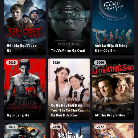
Hồn Ma Người Leo
Anh Là Hiệp Sĩ Bóng
Núi
Thước Phim Ma Quái
Đêm Của Em
2015
2026
2006
Cô Bé Này Mới Năm
Tuổi Thì Có Thể Xấu
Ngôi Làng Ma
Xa Đến Mức Nào
All the King's Men
2011
2020
2022