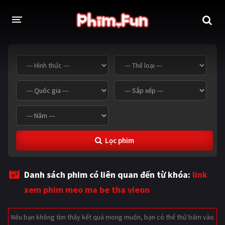
THỂ LOẠI
Thần thoại - Cổ trang
Hành động
Tâm lý
Chiến tranh
Võ thuật - Kiếm hiệp
Nhạc kịch
Lọc phim
Kinh dị
Tội phạm - Hình sự
Phiêu lưu
Hài hước
Danh sách phim có liên quan đến từ khóa:
link
Viễn tưởng
Khoa học - Tài liệu
xem phim meo ma be tha vieon
Hoạt hình
Thể thao
Nếu bạn không tìm thấy kết quả mong muốn, bạn có thể thử bấm vào
Tình cảm - Lãng mạn
Kỳ ảo