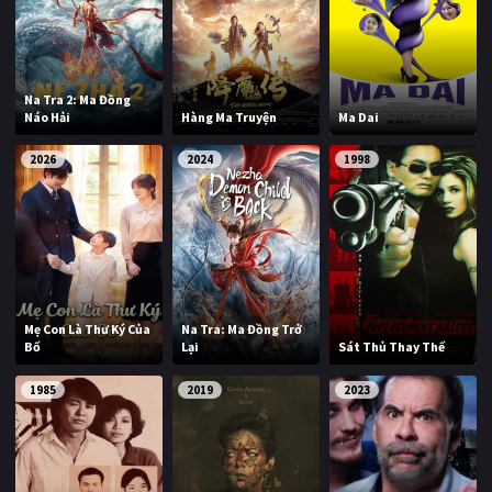
Na Tra 2: Ma Đồng
Náo Hải
Hàng Ma Truyện
Ma Dai
2026
2024
1998
Mẹ Con Là Thư Ký Của
Na Tra: Ma Đồng Trở
Bố
Lại
Sát Thủ Thay Thế
1985
2019
2023