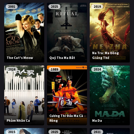
PHIM MỚI
2001
2025
2019
PHIM BỘ
PHIM LẺ
PHIM CHIẾU RẠP
Na Tra: Ma Đồng
TUYỂN TẬP PHIM
The Cat's Meow
Quỷ Tha Ma Bắt
Giáng Thế
BLOG
2024
1989
2024
Cương Thi Đấu Ma Cà
Phàm Nhân Ca
Rồng
Ma Da
2015
2025
2021