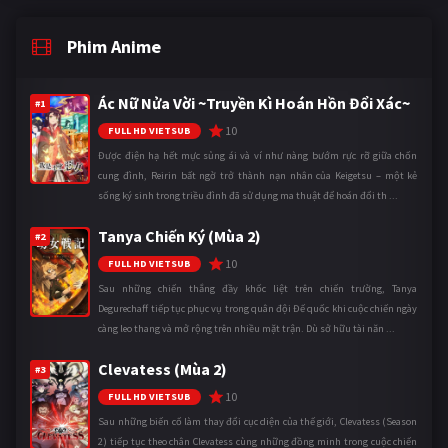
Phim Anime
Ác Nữ Nửa Vời ~Truyền Kì Hoán Hồn Đổi Xác~
#1
10
FULL HD VIETSUB
Được điện hạ hết mực sủng ái và ví như nàng bướm rực rỡ giữa chốn
cung đình, Reirin bất ngờ trở thành nạn nhân của Keigetsu – một kẻ
sống ký sinh trong triều đình đã sử dụng ma thuật để hoán đổi th ...
Tanya Chiến Ký (Mùa 2)
#2
10
FULL HD VIETSUB
Sau những chiến thắng đầy khốc liệt trên chiến trường, Tanya
Degurechaff tiếp tục phục vụ trong quân đội Đế quốc khi cuộc chiến ngày
càng leo thang và mở rộng trên nhiều mặt trận. Dù sở hữu tài năn ...
Clevatess (Mùa 2)
#3
10
FULL HD VIETSUB
Sau những biến cố làm thay đổi cục diện của thế giới, Clevatess (Season
2) tiếp tục theo chân Clevatess cùng những đồng minh trong cuộc chiến