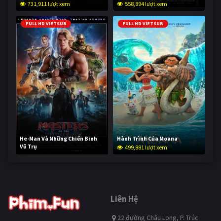
731,911 lượt xem
558,894 lượt xem
FULL HD VIETSUB
FULL HD VIETSUB
He-Man Và Những Chiến Binh
Hành Trình Của Moana
Vũ Trụ
499,881 lượt xem
249,326 lượt xem
Liên Hệ
22 đường Châu Long, P. Trúc