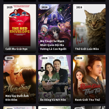
2025
2024
2016
Ma Thuật Sư Mạnh
Nhất Quân Đội Ma
Cưới Ma Giải Hạn
Vương Là Con Người
Thế Giới Loài Mèo
2026
2019
2026
Men Say Dưới Ánh
Đèn Đêm
Ăn Uống Và Kết Hôn
Ranh Giới Tha Thứ