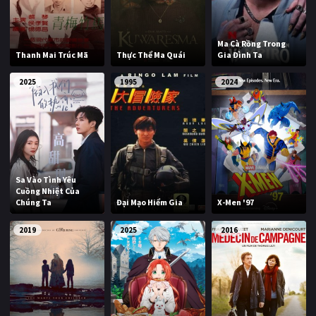
Ma Cà Rồng Trong
Thanh Mai Trúc Mã
Thực Thể Ma Quái
Gia Đình Ta
2025
1995
2024
Sa Vào Tình Yêu
Cuồng Nhiệt Của
Chúng Ta
Đại Mạo Hiểm Gia
X-Men '97
2019
2025
2016