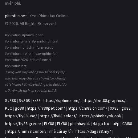
miễn phí.
phimfun.net
| Xem Phim Hay Online
© 2026. All Rights Reserved
#phimfun #phimfunnet
#phimfunonline #phimfunofficial
#phimfunhd #phimfunvietsub
#phimfunmienphi #xemphimfun
#phimfun2026 #phimfunmoi
#phimfun.net
Trang web này không lưu trữ bất kỳ tệp
nào trên máy chủ của chúng tôi, chúng
tôi chỉ liên kết với phương tiện được lưu
trữ trên các dịch vụ của bên thứ 3.
Sv388
|
Sv368
|
xx88
|
https://luphim.com/
|
https://bet88.graphics/
|
KJC
|
go88
|
https://rr88pet.com/
|
https://cm88.cn.com/
|
XX88
|
go88
|
https://fly88.uno/
|
https://fly88.select/
|
https://phimhayok.onl/
|
https://fly88.green/
|
FLY88
|
FLY88
|
phimhayok
|
đá gà trực tiếp
|
CM88
|
https://mm88.center/
|
nhà cái uy tín
|
https://daga88.my/
|