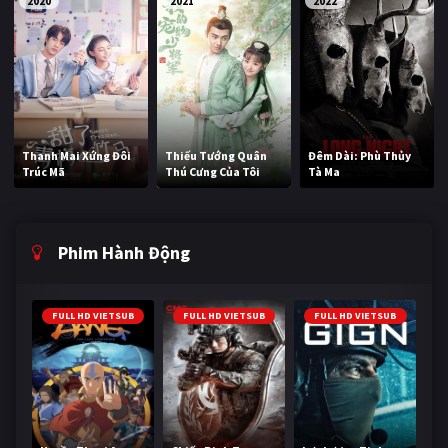
2020
2021
2022
Thanh Mai Xứng Đôi
Thiếu Tướng Quân
Đêm Dài: Phù Thủy
Trúc Mã
Thú Cưng Của Tôi
Tà Ma
Phim Hành Động
FULL HD VIETSUB
FULL HD VIETSUB
FULL HD VIETSUB