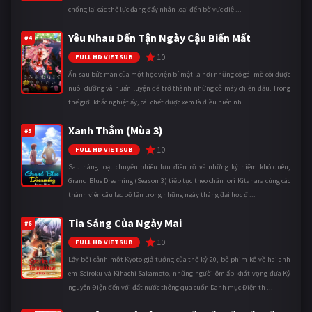
chống lại các thế lực đang đẩy nhân loại đến bờ vực diệ ...
Yêu Nhau Đến Tận Ngày Cậu Biến Mất
#4
10
FULL HD VIETSUB
Ẩn sau bức màn của một học viện bí mật là nơi những cô gái mồ côi được
nuôi dưỡng và huấn luyện để trở thành những cỗ máy chiến đấu. Trong
thế giới khắc nghiệt ấy, cái chết được xem là điều hiển nh ...
Xanh Thẳm (Mùa 3)
#5
10
FULL HD VIETSUB
Sau hàng loạt chuyến phiêu lưu điên rồ và những kỷ niệm khó quên,
Grand Blue Dreaming (Season 3) tiếp tục theo chân Iori Kitahara cùng các
thành viên câu lạc bộ lặn trong những ngày tháng đại học đ ...
Tia Sáng Của Ngày Mai
#6
10
FULL HD VIETSUB
Lấy bối cảnh một Kyoto giả tưởng của thế kỷ 20, bộ phim kể về hai anh
em Seiroku và Kihachi Sakamoto, những người ôm ấp khát vọng đưa Kỷ
nguyên Điện đến với đất nước thông qua cuốn Danh mục Điện th ...