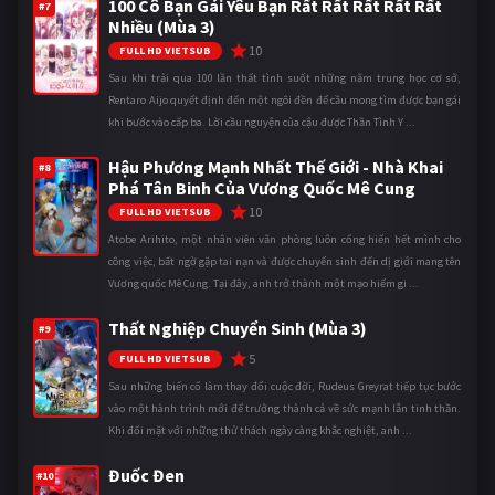
100 Cô Bạn Gái Yêu Bạn Rất Rất Rất Rất Rất
#7
Nhiều (Mùa 3)
10
FULL HD VIETSUB
Sau khi trải qua 100 lần thất tình suốt những năm trung học cơ sở,
Rentaro Aijo quyết định đến một ngôi đền để cầu mong tìm được bạn gái
khi bước vào cấp ba. Lời cầu nguyện của cậu được Thần Tình Y ...
Hậu Phương Mạnh Nhất Thế Giới - Nhà Khai
#8
Phá Tân Binh Của Vương Quốc Mê Cung
10
FULL HD VIETSUB
Atobe Arihito, một nhân viên văn phòng luôn cống hiến hết mình cho
công việc, bất ngờ gặp tai nạn và được chuyển sinh đến dị giới mang tên
Vương quốc Mê Cung. Tại đây, anh trở thành một mạo hiểm gi ...
Thất Nghiệp Chuyển Sinh (Mùa 3)
#9
5
FULL HD VIETSUB
Sau những biến cố làm thay đổi cuộc đời, Rudeus Greyrat tiếp tục bước
vào một hành trình mới để trưởng thành cả về sức mạnh lẫn tinh thần.
Khi đối mặt với những thử thách ngày càng khắc nghiệt, anh ...
Đuốc Đen
#10