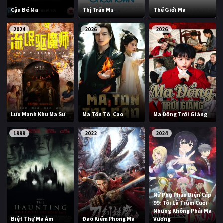
Cậu Bé Ma
Thị Trấn Ma
Thế Giới Ma
2024
2026
2026
Lưu Manh Khu Ma Sư
Ma Tôn Tối Cao
Ma Đồng Trời Giáng
1999
2022
2024
Nữ Phụ Phản Diện Cấp
99: Tôi Là Trùm Cuối
Nhưng Không Phải Ma
Biệt Thự Ma Ám
Đao Kiếm Phong Ma
Vương