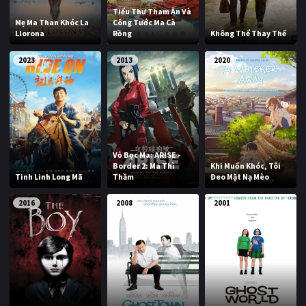
Tiểu Thư Tham Ăn Và
Mẹ Ma Than Khóc La
Công Tước Ma Cà
Llorona
Rồng
Không Thể Thay Thế
2023
2013
2020
Vỏ Bọc Ma: ARISE -
Border 2: Ma Thì
Khi Muốn Khóc, Tôi
Tinh Linh Long Mã
Thầm
Đeo Mặt Nạ Mèo
2016
2008
2001