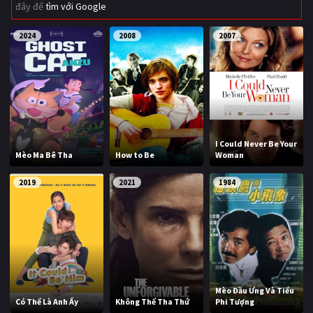
đây để
tìm với Google
Giật gân
Gia đình
2024
2008
2007
Bí ẩn
Lịch sử
Viễn Tây
Tiểu sử
GameShow
DramaTV
QUỐC GIA
I Could Never Be Your
Mèo Ma Bê Tha
How to Be
Woman
Âu - Mỹ
Trung Quốc - Hồng Kông
2019
2021
1984
Hàn Quốc
Nhật Bản
Ấn Độ
Việt Nam
Tổng hợp
Mèo Đầu Ưng Và Tiểu
CẬP NHẬT
Có Thể Là Anh Ấy
Không Thể Tha Thứ
Phi Tượng