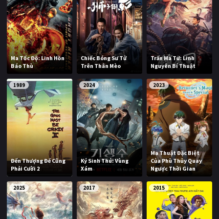
Ma Tốc Độ: Linh Hồn
Chiếc Bóng Sư Tử
Trấn Ma Tư: Linh
Báo Thù
Trên Thân Mèo
Nguyên Bí Thuật
1989
2024
2023
Ma Thuật Đặc Biệt
Đến Thượng Đế Cũng
Ký Sinh Thú: Vùng
Của Phù Thủy Quay
Phải Cười 2
Xám
Ngược Thời Gian
2025
2017
2015