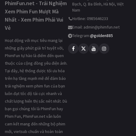
PhimFun.net - Trải Nghiệm
Bạch, Q. Ba Đình, Hà Nội, Việt
Nam
Xem Phim Fun Mượt Mà
Hotline: 0985646233
Nhất - Xem Phim Phải Vui
Vẻ
Email:
admin@phimfun.net
Telegram:
@golden885
Hoạt động với mục tiêu mang lại
những giây phút giải trí tuyệt vời,
PhimFun tự hào là điểm đến quen
thuộc của cộng đồng yêu điện ảnh.
Tại đây, hệ thống được tối ưu hóa
trên hạ tầng mạnh mẽ để đảm bảo
trải nghiệm xem phim fun của bạn
luôn đạt tốc độ tải cực nhanh và
chất lượng hiển thị sắc nét nhất. Dù
bạn gọi chúng tôi là PhimFun hay
Phim Fun, PhimFun.net vẫn luôn
cam kết mang đến những bộ phim
mới, vietsub chuẩn và hoàn toàn