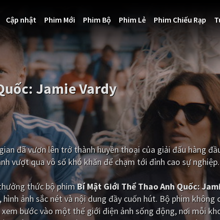
Cập nhật
Phim Mới
Phim Bộ
Phim Lẻ
Phim Chiếu Rạp
T
 Quốc: Jamie Vardy
gian đã vươn lên trở thành huyền thoại của giải đấu hàng đầ
 anh vượt qua vô số khó khăn để chạm tới đỉnh cao sự nghiệp.
i thưởng thức bộ phim
Bí Mật Giới Thể Thao Anh Quốc: Jam
 hình ảnh sắc nét và nội dung đầy cuốn hút. Bộ phim không 
i xem bước vào một thế giới điện ảnh sống động, nơi mỗi kh