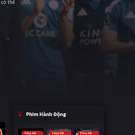
 có thể
Phim Hành Động
FULL HD
FULL HD
FULL HD