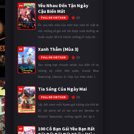
Yêu Nhau Đến Tận Ngày
loại đến bờ vực diệ ...
#4
Cậu Biến Mất
10
FULL HD VIETSUB
Ẩn sau bức màn của một học viện bí mật là
nơi những cô gái mồ côi được nuôi dưỡng và
huấn luyện để trở thành những cỗ máy chiến
đấu. Trong thế giới khắc nghiệt ấy, cái chết
Xanh Thẳm (Mùa 3)
được xem là điều hiển nh ...
#5
10
FULL HD VIETSUB
Sau hàng loạt chuyến phiêu lưu điên rồ và
những kỷ niệm khó quên, Grand Blue
Dreaming (Season 3) tiếp tục theo chân Iori
Kitahara cùng các thành viên câu lạc bộ lặn
Tia Sáng Của Ngày Mai
trong những ngày tháng đại học đ ...
#6
10
FULL HD VIETSUB
Lấy bối cảnh một Kyoto giả tưởng của thế kỷ
20, bộ phim kể về hai anh em Seiroku và
Kihachi Sakamoto, những người ôm ấp khát
vọng đưa Kỷ nguyên Điện đến với đất nước
100 Cô Bạn Gái Yêu Bạn Rất
thông qua cuốn Danh mục Điện th ...
#7