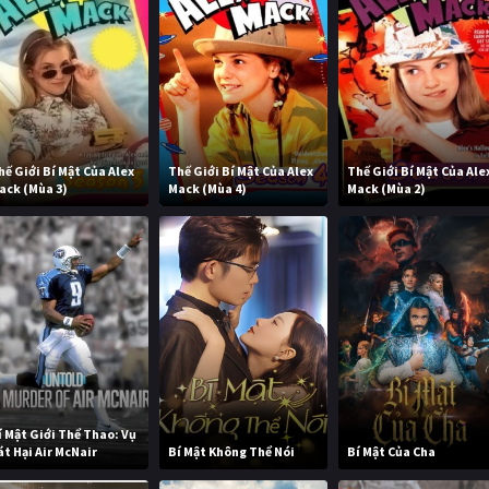
hế Giới Bí Mật Của Alex
Thế Giới Bí Mật Của Alex
Thế Giới Bí Mật Của Ale
ack (Mùa 3)
Mack (Mùa 4)
Mack (Mùa 2)
í Mật Giới Thể Thao: Vụ
át Hại Air McNair
Bí Mật Không Thể Nói
Bí Mật Của Cha