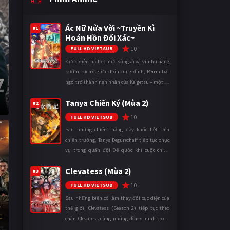
Ác Nữ Nửa Vời ~Truyền Kì
#1
Hoán Hồn Đổi Xác~
10
FULL HD VIETSUB
Được điện hạ hết mực sủng ái và ví như nàng
bướm rực rỡ giữa chốn cung đình, Reirin bất
ngờ trở thành nạn nhân của Keigetsu – một kẻ
sống ký sinh trong triều đình đã sử dụng ma
Tanya Chiến Ký (Mùa 2)
thuật để hoán đổi th ...
#2
10
FULL HD VIETSUB
Sau những chiến thắng đầy khốc liệt trên
chiến trường, Tanya Degurechaff tiếp tục phục
vụ trong quân đội Đế quốc khi cuộc chiến
ngày càng leo thang và mở rộng trên nhiều
Clevatess (Mùa 2)
mặt trận. Dù sở hữu tài năn ...
#3
10
FULL HD VIETSUB
Sau những biến cố làm thay đổi cục diện của
thế giới, Clevatess (Season 2) tiếp tục theo
chân Clevatess cùng những đồng minh trong
cuộc chiến chống lại các thế lực đang đẩy nhân