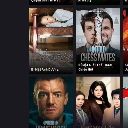
Quyển Sách Bí Mật
Arrietty
B
Bí Mật Giới Thể Thao:
C
Bí Mật Ánh Dương
Chiếu Hết
J