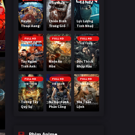
VIETSUB
VIETSUB
VIETSUB
Huyền
Chiến Binh
Lực Lượng
Thoại Aang:
Trong Gió
Tinh Nhuệ
Tiết Khí Sư
Cuối Cùng
FULL HD
FULL HD
FULL HD
VIETSUB
VIETSUB
VIETSUB
x
Tay Ngắm
Nhện Ăn
Độc Thích
Tinh Anh:
Hồn
Nhập Hầu
Nguy Cơ
Nano
FULL HD
FULL HD
FULL HD
VIETSUB
VIETSUB
VIETSUB
Tương Tây
Nữ Đặc Cảnh
Yêu Thần
Quỷ Sự
Phản Công
Lệnh
Phim Anime