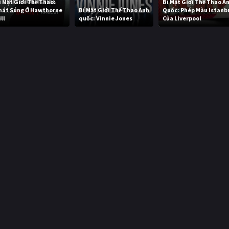
í Mật Giới Thể Thao:
Bí Mật Giới Thể Thao A
hát Súng Ở Hawthorne
Bí Mật Giới Thể Thao Anh
Quốc: Phép Màu Istanb
ll
quốc: Vinnie Jones
Của Liverpool