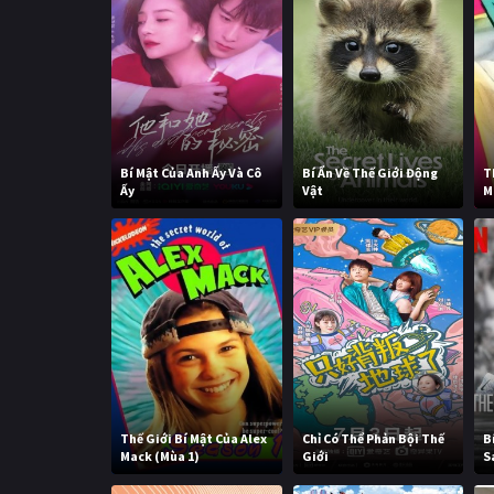
Bí Mật Của Anh Ấy Và Cô
Bí Ẩn Về Thế Giới Động
T
Ấy
Vật
M
Thế Giới Bí Mật Của Alex
Chỉ Có Thể Phản Bội Thế
B
Mack (Mùa 1)
Giới
S