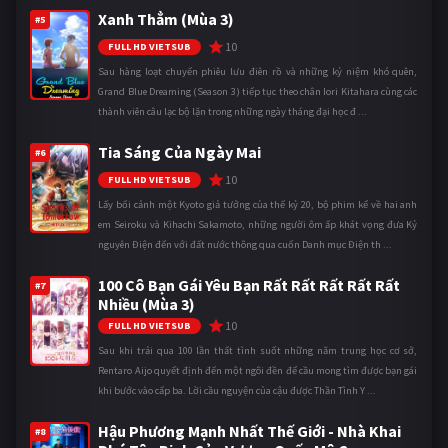
Xanh Thẳm (Mùa 3)
#5
10
FULL HD VIETSUB
Sau hàng loạt chuyến phiêu lưu điên rồ và những kỷ niệm khó quên,
Grand Blue Dreaming (Season 3) tiếp tục theo chân Iori Kitahara cùng các
thành viên câu lạc bộ lặn trong những ngày tháng đại học đ ...
Tia Sáng Của Ngày Mai
#6
10
FULL HD VIETSUB
Lấy bối cảnh một Kyoto giả tưởng của thế kỷ 20, bộ phim kể về hai anh
em Seiroku và Kihachi Sakamoto, những người ôm ấp khát vọng đưa Kỷ
nguyên Điện đến với đất nước thông qua cuốn Danh mục Điện th ...
100 Cô Bạn Gái Yêu Bạn Rất Rất Rất Rất Rất
#7
Nhiều (Mùa 3)
10
FULL HD VIETSUB
Sau khi trải qua 100 lần thất tình suốt những năm trung học cơ sở,
Rentaro Aijo quyết định đến một ngôi đền để cầu mong tìm được bạn gái
khi bước vào cấp ba. Lời cầu nguyện của cậu được Thần Tình Y ...
Hậu Phương Mạnh Nhất Thế Giới - Nhà Khai
#8