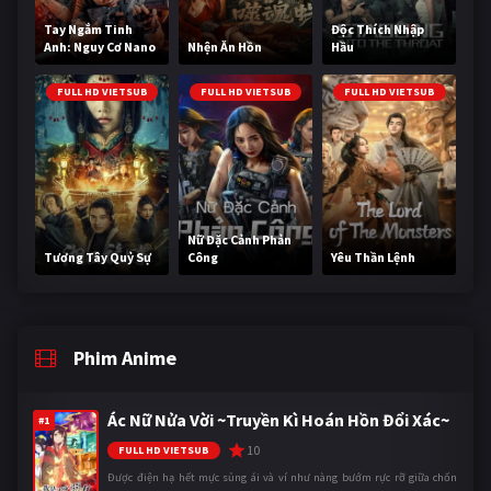
Tay Ngắm Tinh
Độc Thích Nhập
Anh: Nguy Cơ Nano
Nhện Ăn Hồn
Hầu
FULL HD VIETSUB
FULL HD VIETSUB
FULL HD VIETSUB
Nữ Đặc Cảnh Phản
Tương Tây Quỷ Sự
Công
Yêu Thần Lệnh
Phim Anime
Ác Nữ Nửa Vời ~Truyền Kì Hoán Hồn Đổi Xác~
#1
10
FULL HD VIETSUB
Được điện hạ hết mực sủng ái và ví như nàng bướm rực rỡ giữa chốn