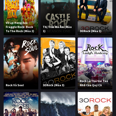
Về Lại Hang Xưa -
Fraggle Rock: Back
Thị Trấn Ma Ám (Mùa
To The Rock (Mùa 2)
1)
30 Rock (Mùa 1)
Rock Là Thú Vui Tao
Rock Và Soul
30 Rock (Mùa 3)
Nhã Của Quý Cô