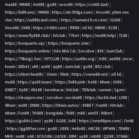
max88
|
MM88
|
Ae888
|
go88
|
xoso66
|
https://cm88.dad/
|
https://hi88.uno/
|
MM88
|
https://alo789ga.com/
|
Xoso66
|
phim sex
vlxx
|
https://xx88brand.com/
|
https://sunwin19.cn.com/
|
GG88
|
Xoso66
|
XX88
|
https://rr88it.com/
|
RR88
|
nổ hũ
|
MB66
|
SC88
|
https://www.fly888.club/
|
hitclub
|
77bet
|
https://mu88.help/
|
f168
|
https://hoiquantv.vip/
|
https://hoiquantv.site/
|
https://hoiquantv.online/
|
Kèo Nhà Cái
|
Socolive
|
8XX
|
SumClub
|
https://79king1.fun/
|
HITCLUB
|
https://uu88n.org/
|
tr88
|
ae888
|
mcw
|
kuwin
|
88bet
|
x88
|
ao88
|
qq88
|
sumclub
|
go88
|
B52 club
|
https://shbet.health/
|
33win
|
99ok
|
https://vnew88.net/
|
nổ hũ
|
mu88
|
https://qs88.team/
|
https://hi88.pink
|
hz88
|
68win
|
XX88
|
8XBET
|
Uy88
|
VN168
|
keonhacai
|
hitclub
|
789club
|
sunwin
|
1gom
|
https://rikvippro.me/
|
socolive
|
xocdia88
|
https://luck8.dad
|
LV88
|
98win
|
ao88
|
DN88
|
https://58win.autos/
|
8XBET
|
Fun88
|
Hitclub
|
68win
|
Fun88
|
TK688
|
bongdalu
|
fb88
|
m88
|
win55
|
86bet
|
https://go88v2.net/
|
qs88
|
GG88
|
lv88
|
https://new88pm.com/
|
On68
|
https://gg88fun.com
|
go88
|
U888
|
Hello88
|
ABC88
|
VIPWIN
|
78WIN
|
MK8
|
on68
|
s66
|
XOSO66
|
LUCK8
|
88M
|
uy88
|
mb88
|
QS88
|
ST666
|