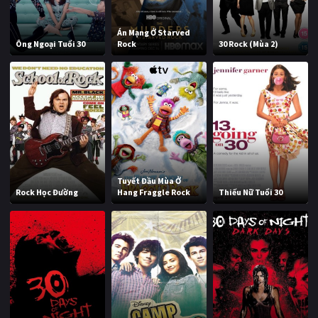
Án Mạng Ở Starved
Ông Ngoại Tuổi 30
Rock
30 Rock (Mùa 2)
Tuyết Đầu Mùa Ở
Rock Học Đường
Hang Fraggle Rock
Thiếu Nữ Tuổi 30