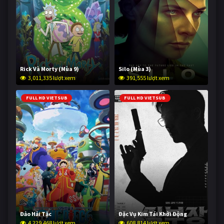
Rick Và Morty (Mùa 9)
Silo (Mùa 3)
3,011,335 lượt xem
391,555 lượt xem
FULL HD VIETSUB
FULL HD VIETSUB
Đảo Hải Tặc
Đặc Vụ Kim Tái Khởi Động
4,229,468 lượt xem
608,814 lượt xem