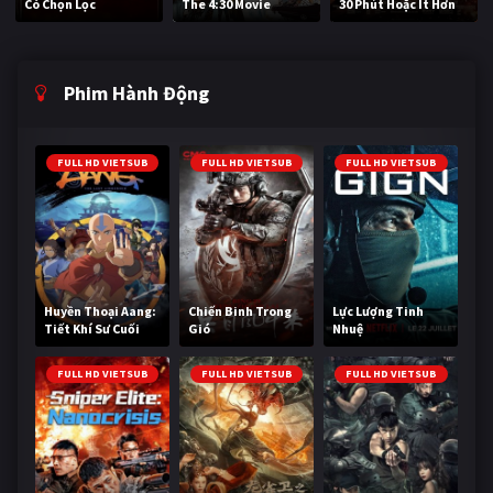
Có Chọn Lọc
The 4:30 Movie
30 Phút Hoặc Ít Hơn
Phim Hành Động
FULL HD VIETSUB
FULL HD VIETSUB
FULL HD VIETSUB
Huyền Thoại Aang:
Chiến Binh Trong
Lực Lượng Tinh
Tiết Khí Sư Cuối
Gió
Nhuệ
Cùng
FULL HD VIETSUB
FULL HD VIETSUB
FULL HD VIETSUB