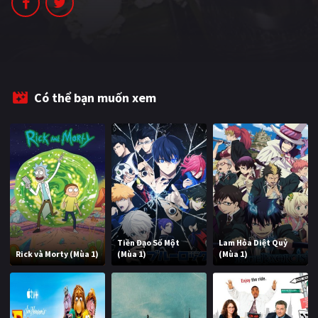
PHIM MỚI
PHIM BỘ
PHIM LẺ
Có thể bạn muốn xem
PHIM CHIẾU RẠP
TUYỂN TẬP PHIM
BLOG
Tiền Đạo Số Một
Lam Hỏa Diệt Quỷ
Rick và Morty (Mùa 1)
(Mùa 1)
(Mùa 1)