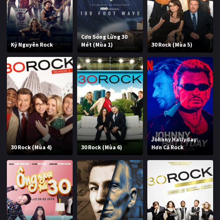
Cơn Sóng Lừng 30
Kỷ Nguyên Rock
Mét (Mùa 1)
30 Rock (Mùa 5)
Johnny Hallyday:
30 Rock (Mùa 4)
30 Rock (Mùa 6)
Hơn Cả Rock