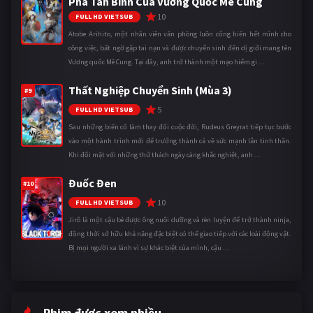
Phá Tân Binh Của Vương Quốc Mê Cung
10
FULL HD VIETSUB
Atobe Arihito, một nhân viên văn phòng luôn cống hiến hết mình cho
công việc, bất ngờ gặp tai nạn và được chuyển sinh đến dị giới mang tên
Vương quốc Mê Cung. Tại đây, anh trở thành một mạo hiểm gi ...
Thất Nghiệp Chuyển Sinh (Mùa 3)
#9
5
FULL HD VIETSUB
Sau những biến cố làm thay đổi cuộc đời, Rudeus Greyrat tiếp tục bước
vào một hành trình mới để trưởng thành cả về sức mạnh lẫn tinh thần.
Khi đối mặt với những thử thách ngày càng khắc nghiệt, anh ...
Đuốc Đen
#10
10
FULL HD VIETSUB
Jirô là một cậu bé được ông nuôi dưỡng và rèn luyện để trở thành ninja,
đồng thời sở hữu khả năng đặc biệt có thể giao tiếp với các loài động vật.
Bị mọi người xa lánh vì sự khác biệt của mình, cậu ...
Phim được xem nhiều