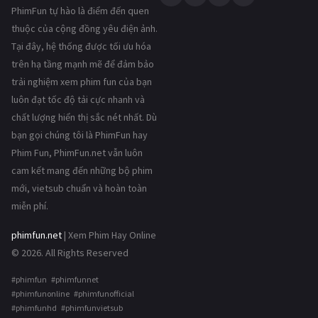
PhimFun tự hào là điểm đến quen
thuộc của cộng đồng yêu điện ảnh.
Tại đây, hệ thống được tối ưu hóa
trên hạ tầng mạnh mẽ để đảm bảo
trải nghiệm xem phim fun của bạn
luôn đạt tốc độ tải cực nhanh và
chất lượng hiển thị sắc nét nhất. Dù
bạn gọi chúng tôi là PhimFun hay
Phim Fun, PhimFun.net vẫn luôn
cam kết mang đến những bộ phim
mới, vietsub chuẩn và hoàn toàn
miễn phí.
phimfun.net
| Xem Phim Hay Online
© 2026. All Rights Reserved
#phimfun #phimfunnet
#phimfunonline #phimfunofficial
#phimfunhd #phimfunvietsub