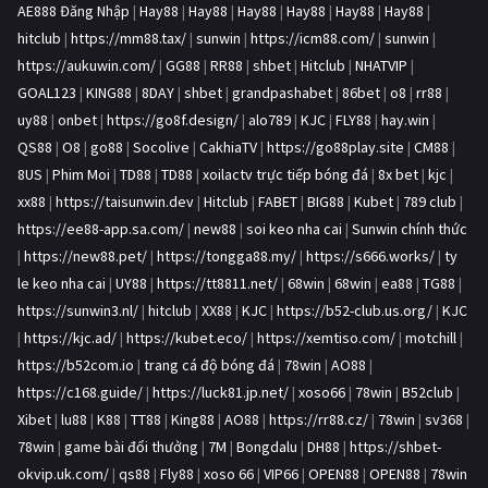
AE888 Đăng Nhập
|
Hay88
|
Hay88
|
Hay88
|
Hay88
|
Hay88
|
Hay88
|
hitclub
|
https://mm88.tax/
|
sunwin
|
https://icm88.com/
|
sunwin
|
https://aukuwin.com/
|
GG88
|
RR88
|
shbet
|
Hitclub
|
NHATVIP
|
GOAL123
|
KING88
|
8DAY
|
shbet
|
grandpashabet
|
86bet
|
o8
|
rr88
|
uy88
|
onbet
|
https://go8f.design/
|
alo789
|
KJC
|
FLY88
|
hay.win
|
QS88
|
O8
|
go88
|
Socolive
|
CakhiaTV
|
https://go88play.site
|
CM88
|
8US
|
Phim Moi
|
TD88
|
TD88
|
xoilactv trực tiếp bóng đá
|
8x bet
|
kjc
|
xx88
|
https://taisunwin.dev
|
Hitclub
|
FABET
|
BIG88
|
Kubet
|
789 club
|
https://ee88-app.sa.com/
|
new88
|
soi keo nha cai
|
Sunwin chính thức
|
https://new88.pet/
|
https://tongga88.my/
|
https://s666.works/
|
ty
le keo nha cai
|
UY88
|
https://tt8811.net/
|
68win
|
68win
|
ea88
|
TG88
|
https://sunwin3.nl/
|
hitclub
|
XX88
|
KJC
|
https://b52-club.us.org/
|
KJC
|
https://kjc.ad/
|
https://kubet.eco/
|
https://xemtiso.com/
|
motchill
|
https://b52com.io
|
trang cá độ bóng đá
|
78win
|
AO88
|
https://c168.guide/
|
https://luck81.jp.net/
|
xoso66
|
78win
|
B52club
|
Xibet
|
lu88
|
K88
|
TT88
|
King88
|
AO88
|
https://rr88.cz/
|
78win
|
sv368
|
78win
|
game bài đổi thưởng
|
7M
|
Bongdalu
|
DH88
|
https://shbet-
okvip.uk.com/
|
qs88
|
Fly88
|
xoso 66
|
VIP66
|
OPEN88
|
OPEN88
|
78win