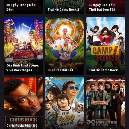
30 Ngày Trong Màn
30 Ngày Đen Tối:
Đêm
Trại Hè Camp Rock 2
Thời Đại Đen Tối
Gia Đình Flintstone:
Viva Rock Vegas
30 Chưa Phải Tết
Trại Hè Camp Rock
Chris Rock: Phẫn Nộ