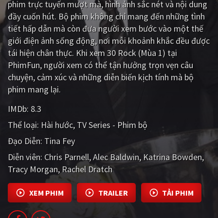
phim trực tuyến mượt mà, hình ảnh sắc nét và nội dung
đầy cuốn hút. Bộ phim không chỉ mang đến những tình
Giật gân
Gia đình
tiết hấp dẫn mà còn đưa người xem bước vào một thế
Bí ẩn
Lịch sử
giới điện ảnh sống động, nơi mỗi khoảnh khắc đều được
tái hiện chân thực. Khi xem 30 Rock (Mùa 1) tại
Viễn Tây
Tiểu sử
PhimFun, người xem có thể tận hưởng trọn vẹn câu
GameShow
DramaTV
chuyện, cảm xúc và những diễn biến kịch tính mà bộ
phim mang lại.
QUỐC GIA
IMDb:
8.3
Âu - Mỹ
Trung Quốc - Hồng Kông
Thể loại:
Hài hước
TV Series - Phim bộ
Đạo Diễn:
Tina Fey
Hàn Quốc
Nhật Bản
Diễn viên:
Chris Parnell
Alec Baldwin
Katrina Bowden
Ấn Độ
Việt Nam
Tracy Morgan
Rachel Dratch
Tổng hợp
XEM PHIM
TRAILER
TẢI PHIM
CẬP NHẬT