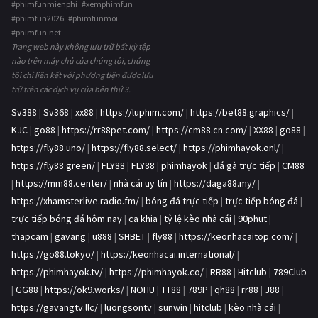
#phimfunmienphi #xemphimfun
#phimfun2026 #phimfunmoi
#phimfun.net
Trang web này không lưu trữ bất kỳ tệp
nào trên máy chủ của chúng tôi, chúng
tôi chỉ liên kết với phương tiện được lưu
trữ trên các dịch vụ của bên thứ 3.
Sv388
|
Sv368
|
xx88
|
https://luphim.com/
|
https://bet88.graphics/
|
KJC
|
go88
|
https://rr88pet.com/
|
https://cm88.cn.com/
|
XX88
|
go88
|
https://fly88.uno/
|
https://fly88.select/
|
https://phimhayok.onl/
|
https://fly88.green/
|
FLY88
|
FLY88
|
phimhayok
|
đá gà trực tiếp
|
CM88
|
https://mm88.center/
|
nhà cái uy tín
|
https://daga88.my/
|
https://xhamsterlive.radio.fm/
|
bóng đá trực tiếp
|
trực tiếp bóng đá
|
trực tiếp bóng đá hôm nay
|
ca khia
|
tỷ lệ kèo nhà cái
|
90phut
|
thapcam
|
gavang
|
u888
|
SHBET
|
fly88
|
https://keonhacaitop.com/
|
https://go88.tokyo/
|
https://keonhacai.international/
|
https://phimhayok.tv/
|
https://phimhayok.co/
|
RR88
|
Hitclub
|
789Club
|
GG88
|
https://ok9.works/
|
NOHU
|
TT88
|
789P
|
qh88
|
rr88
|
J88
|
https://gavangtv.llc/
|
luongsontv
|
sunwin
|
hitclub
|
kèo nhà cái
|