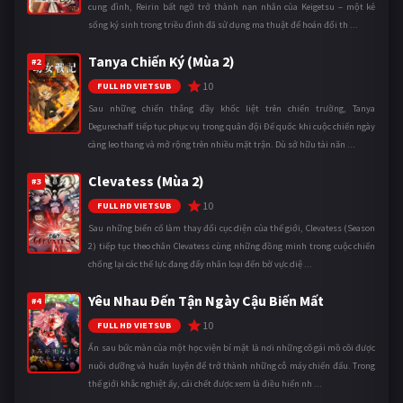
cung đình, Reirin bất ngờ trở thành nạn nhân của Keigetsu – một kẻ
sống ký sinh trong triều đình đã sử dụng ma thuật để hoán đổi th ...
Tanya Chiến Ký (Mùa 2)
#2
10
FULL HD VIETSUB
Sau những chiến thắng đầy khốc liệt trên chiến trường, Tanya
Degurechaff tiếp tục phục vụ trong quân đội Đế quốc khi cuộc chiến ngày
càng leo thang và mở rộng trên nhiều mặt trận. Dù sở hữu tài năn ...
Clevatess (Mùa 2)
#3
10
FULL HD VIETSUB
Sau những biến cố làm thay đổi cục diện của thế giới, Clevatess (Season
2) tiếp tục theo chân Clevatess cùng những đồng minh trong cuộc chiến
chống lại các thế lực đang đẩy nhân loại đến bờ vực diệ ...
Yêu Nhau Đến Tận Ngày Cậu Biến Mất
#4
10
FULL HD VIETSUB
Ẩn sau bức màn của một học viện bí mật là nơi những cô gái mồ côi được
nuôi dưỡng và huấn luyện để trở thành những cỗ máy chiến đấu. Trong
thế giới khắc nghiệt ấy, cái chết được xem là điều hiển nh ...