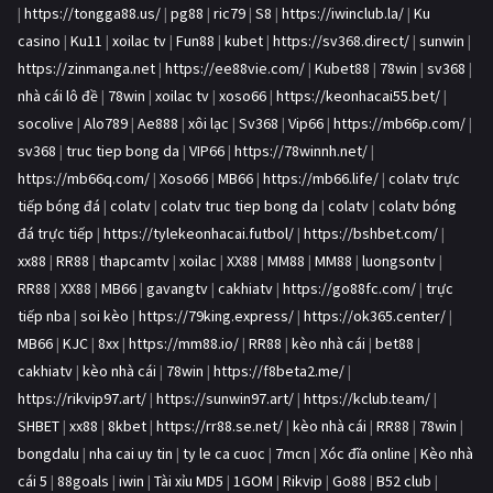
|
https://tongga88.us/
|
pg88
|
ric79
|
S8
|
https://iwinclub.la/
|
Ku
casino
|
Ku11
|
xoilac tv
|
Fun88
|
kubet
|
https://sv368.direct/
|
sunwin
|
https://zinmanga.net
|
https://ee88vie.com/
|
Kubet88
|
78win
|
sv368
|
nhà cái lô đề
|
78win
|
xoilac tv
|
xoso66
|
https://keonhacai55.bet/
|
socolive
|
Alo789
|
Ae888
|
xôi lạc
|
Sv368
|
Vip66
|
https://mb66p.com/
|
sv368
|
truc tiep bong da
|
VIP66
|
https://78winnh.net/
|
https://mb66q.com/
|
Xoso66
|
MB66
|
https://mb66.life/
|
colatv trực
tiếp bóng đá
|
colatv
|
colatv truc tiep bong da
|
colatv
|
colatv bóng
đá trực tiếp
|
https://tylekeonhacai.futbol/
|
https://bshbet.com/
|
xx88
|
RR88
|
thapcamtv
|
xoilac
|
XX88
|
MM88
|
MM88
|
luongsontv
|
RR88
|
XX88
|
MB66
|
gavangtv
|
cakhiatv
|
https://go88fc.com/
|
trực
tiếp nba
|
soi kèo
|
https://79king.express/
|
https://ok365.center/
|
MB66
|
KJC
|
8xx
|
https://mm88.io/
|
RR88
|
kèo nhà cái
|
bet88
|
cakhiatv
|
kèo nhà cái
|
78win
|
https://f8beta2.me/
|
https://rikvip97.art/
|
https://sunwin97.art/
|
https://kclub.team/
|
SHBET
|
xx88
|
8kbet
|
https://rr88.se.net/
|
kèo nhà cái
|
RR88
|
78win
|
bongdalu
|
nha cai uy tin
|
ty le ca cuoc
|
7mcn
|
Xóc đĩa online
|
Kèo nhà
cái 5
|
88goals
|
iwin
|
Tài xỉu MD5
|
1GOM
|
Rikvip
|
Go88
|
B52 club
|