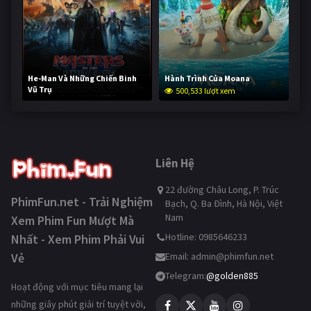
He-Man Và Những Chiến Binh
Hành Trình Của Moana
Vũ Trụ
500,533 lượt xem
250,170 lượt xem
Liên Hệ
22 đường Châu Long, P. Trúc
PhimFun.net - Trải Nghiệm
Bạch, Q. Ba Đình, Hà Nội, Việt
Nam
Xem Phim Fun Mượt Mà
Hotline: 0985646233
Nhất - Xem Phim Phải Vui
Vẻ
Email:
admin@phimfun.net
Telegram:
@golden885
Hoạt động với mục tiêu mang lại
những giây phút giải trí tuyệt vời,