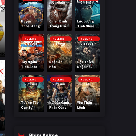
VIETSUB
VIETSUB
VIETSUB
Huyền
Chiến Binh
Lực Lượng
Thoại Aang:
Trong Gió
Tinh Nhuệ
Tiết Khí Sư
Cuối Cùng
FULL HD
FULL HD
FULL HD
VIETSUB
VIETSUB
VIETSUB
Tay Ngắm
Nhện Ăn
Độc Thích
Tinh Anh:
Hồn
Nhập Hầu
Nguy Cơ
Nano
FULL HD
FULL HD
FULL HD
VIETSUB
VIETSUB
VIETSUB
Tương Tây
Nữ Đặc Cảnh
Yêu Thần
Quỷ Sự
Phản Công
Lệnh
Phim Anime