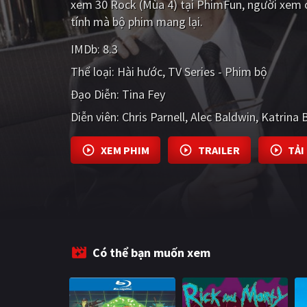
xem 30 Rock (Mùa 4) tại PhimFun, người xem c
tính mà bộ phim mang lại.
IMDb:
8.3
Thể loại:
Hài hước
TV Series - Phim bộ
Đạo Diễn:
Tina Fey
Diễn viên:
Chris Parnell
Alec Baldwin
Katrina
XEM PHIM
TRAILER
TẢI
Có thể bạn muốn xem