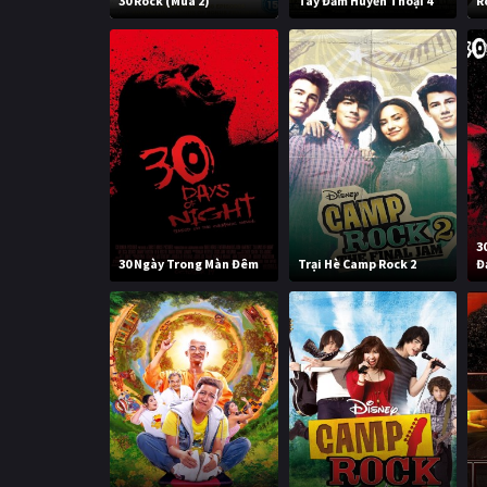
30 Rock (Mùa 2)
Tay Đấm Huyền Thoại 4
R
3
30 Ngày Trong Màn Đêm
Trại Hè Camp Rock 2
Đ