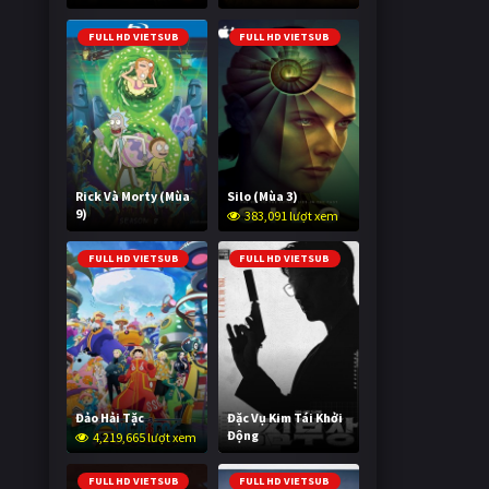
2,040,037 lượt xem
FULL HD VIETSUB
FULL HD VIETSUB
Rick Và Morty (Mùa
Silo (Mùa 3)
9)
383,091 lượt xem
3,006,473 lượt xem
FULL HD VIETSUB
FULL HD VIETSUB
Đảo Hải Tặc
Đặc Vụ Kim Tái Khởi
Động
4,219,665 lượt xem
605,260 lượt xem
FULL HD VIETSUB
FULL HD VIETSUB