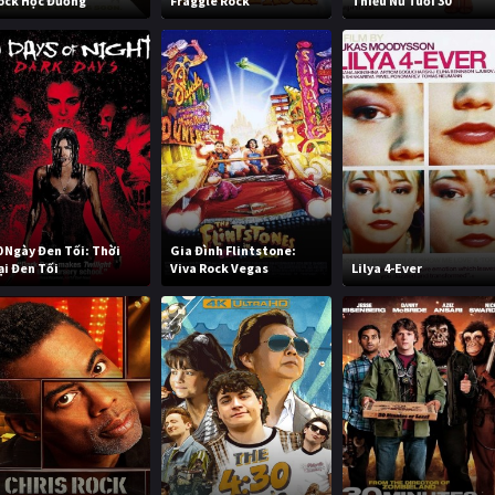
ock Học Đường
Fraggle Rock
Thiếu Nữ Tuổi 30
0 Ngày Đen Tối: Thời
Gia Đình Flintstone:
ại Đen Tối
Viva Rock Vegas
Lilya 4-Ever