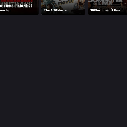
hris Rock: Phẫn Nộ Có
họn Lọc
The 4:30 Movie
30 Phút Hoặc Ít Hơn