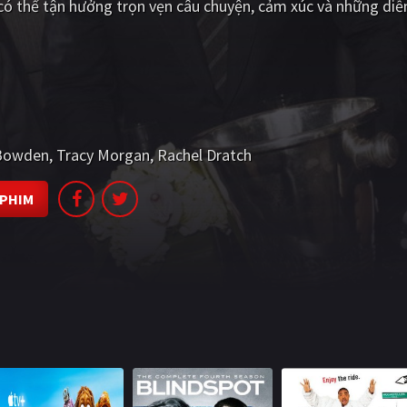
ó thể tận hưởng trọn vẹn câu chuyện, cảm xúc và những diễn
 Bowden
Tracy Morgan
Rachel Dratch
 PHIM