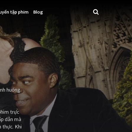
uyển tập phim
Blog
tình huống
phim trực
hấp dẫn mà
 thực. Khi