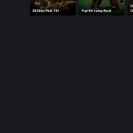
C
30 Chưa Phải Tết
Trại Hè Camp Rock
C