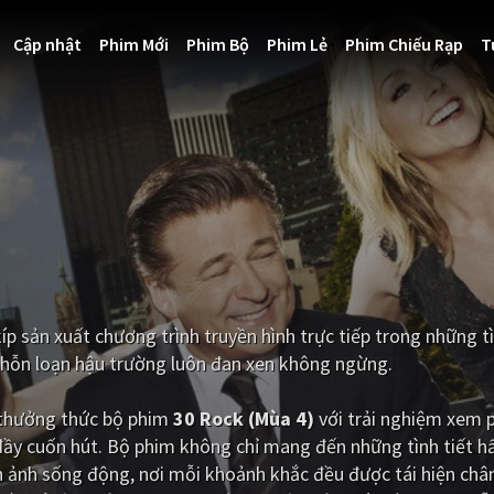
Cập nhật
Phim Mới
Phim Bộ
Phim Lẻ
Phim Chiếu Rạp
T
íp sản xuất chương trình truyền hình trực tiếp trong những 
ự hỗn loạn hậu trường luôn đan xen không ngừng.
i thưởng thức bộ phim
30 Rock (Mùa 4)
với trải nghiệm xem 
đầy cuốn hút. Bộ phim không chỉ mang đến những tình tiết 
 ảnh sống động, nơi mỗi khoảnh khắc đều được tái hiện chân