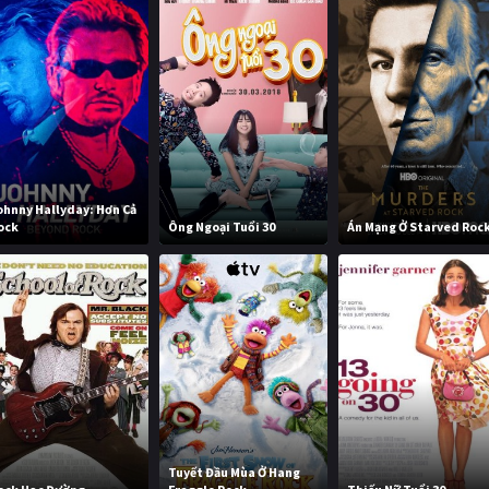
ohnny Hallyday: Hơn Cả
ock
Ông Ngoại Tuổi 30
Án Mạng Ở Starved Roc
Tuyết Đầu Mùa Ở Hang