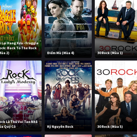
ề Lại Hang Xưa - Fraggle
ock: Back To The Rock
Mùa 2)
Điểm Mù (Mùa 4)
30 Rock (Mùa 1)
ock Là Thú Vui Tao Nhã
ủa Quý Cô
Kỷ Nguyên Rock
30 Rock (Mùa 5)