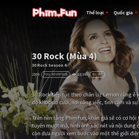
Thể loại
Quốc gia
30 Rock (Mùa 4)
30 Rock Season 4
2009
18,346
FULL HD VIETSUB
ÂU - MỸ
30 Rock tiếp tục theo chân Liz Lemon cùng ê k
dở khóc dở cười, nơi công việc, tình cảm và s
Trên nền tảng
PhimFun
, khán giả sẽ có cơ hộ
tuyến mượt mà, hình ảnh sắc nét và nội dung 
còn đưa người xem bước vào một thế giới điện