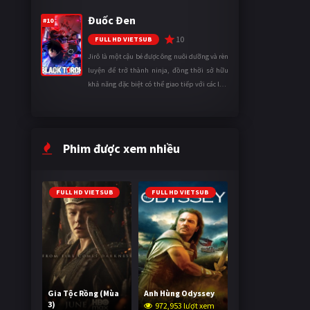
tinh thần. Khi đối mặt với những thử thách
Đuốc Đen
ngày càng khắc nghiệt, anh ...
#10
10
FULL HD VIETSUB
Jirô là một cậu bé được ông nuôi dưỡng và rèn
luyện để trở thành ninja, đồng thời sở hữu
khả năng đặc biệt có thể giao tiếp với các loài
động vật. Bị mọi người xa lánh vì sự khác biệt
của mình, cậu ...
Phim được xem nhiều
FULL HD VIETSUB
FULL HD VIETSUB
Gia Tộc Rồng (Mùa
Anh Hùng Odyssey
3)
972,953 lượt xem