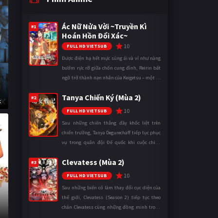
Ác Nữ Nửa Vời ~Truyền Kì
#1
Hoán Hồn Đổi Xác~
10
FULL HD VIETSUB
Được điện hạ hết mực sủng ái và ví như nàng
bướm rực rỡ giữa chốn cung đình, Reirin bất
ngờ trở thành nạn nhân của Keigetsu – một kẻ
sống ký sinh trong triều đình đã sử dụng ma
Tanya Chiến Ký (Mùa 2)
thuật để hoán đổi th ...
#2
k
10
FULL HD VIETSUB
Sau những chiến thắng đầy khốc liệt trên
chiến trường, Tanya Degurechaff tiếp tục phục
vụ trong quân đội Đế quốc khi cuộc chiến
ngày càng leo thang và mở rộng trên nhiều
Clevatess (Mùa 2)
mặt trận. Dù sở hữu tài năn ...
#3
10
FULL HD VIETSUB
Sau những biến cố làm thay đổi cục diện của
thế giới, Clevatess (Season 2) tiếp tục theo
chân Clevatess cùng những đồng minh trong
cuộc chiến chống lại các thế lực đang đẩy nhân