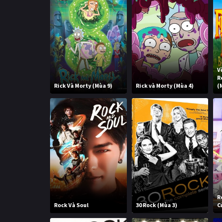
V
R
Rick Và Morty (Mùa 9)
Rick và Morty (Mùa 4)
(
R
Rock Và Soul
30 Rock (Mùa 3)
C