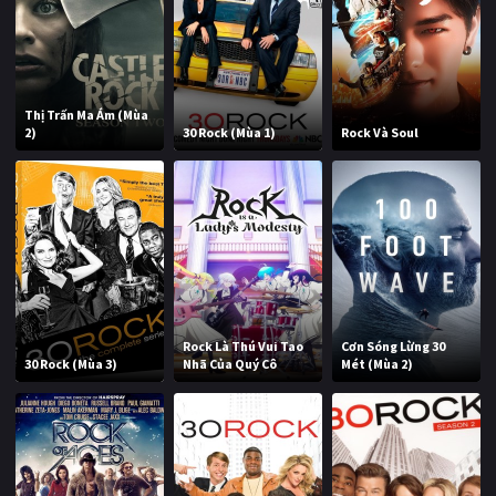
Thị Trấn Ma Ám (Mùa
2)
30 Rock (Mùa 1)
Rock Và Soul
Rock Là Thú Vui Tao
Cơn Sóng Lừng 30
30 Rock (Mùa 3)
Nhã Của Quý Cô
Mét (Mùa 2)