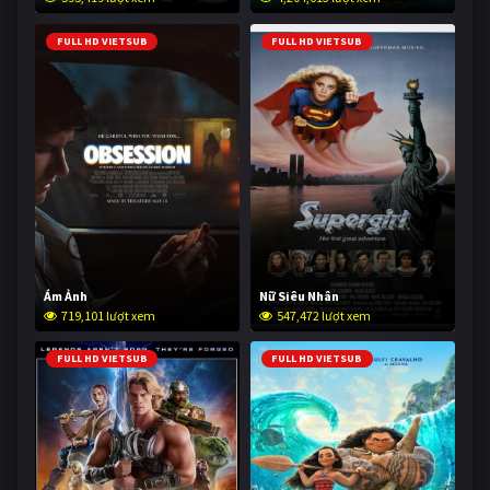
FULL HD VIETSUB
FULL HD VIETSUB
Ám Ảnh
Nữ Siêu Nhân
719,101 lượt xem
547,472 lượt xem
FULL HD VIETSUB
FULL HD VIETSUB