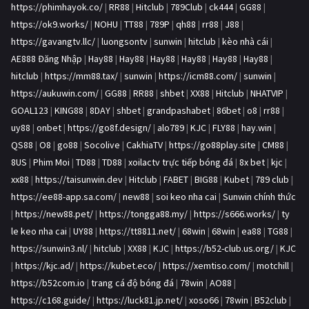
https://phimhayok.co/
|
RR88
|
Hitclub
|
789Club
|
ck444
|
GG88
|
https://ok9.works/
|
NOHU
|
TT88
|
789P
|
qh88
|
rr88
|
J88
|
https://gavangtv.llc/
|
luongsontv
|
sunwin
|
hitclub
|
kèo nhà cái
|
AE888 Đăng Nhập
|
Hay88
|
Hay88
|
Hay88
|
Hay88
|
Hay88
|
Hay88
|
hitclub
|
https://mm88.tax/
|
sunwin
|
https://icm88.com/
|
sunwin
|
https://aukuwin.com/
|
GG88
|
RR88
|
shbet
|
XX88
|
Hitclub
|
NHATVIP
|
GOAL123
|
KING88
|
8DAY
|
shbet
|
grandpashabet
|
86bet
|
o8
|
rr88
|
uy88
|
onbet
|
https://go8f.design/
|
alo789
|
KJC
|
FLY88
|
hay.win
|
QS88
|
O8
|
go88
|
Socolive
|
CakhiaTV
|
https://go88play.site
|
CM88
|
8US
|
Phim Moi
|
TD88
|
TD88
|
xoilactv trực tiếp bóng đá
|
8x bet
|
kjc
|
xx88
|
https://taisunwin.dev
|
Hitclub
|
FABET
|
BIG88
|
Kubet
|
789 club
|
https://ee88-app.sa.com/
|
new88
|
soi keo nha cai
|
Sunwin chính thức
|
https://new88.pet/
|
https://tongga88.my/
|
https://s666.works/
|
ty
le keo nha cai
|
UY88
|
https://tt8811.net/
|
68win
|
68win
|
ea88
|
TG88
|
https://sunwin3.nl/
|
hitclub
|
XX88
|
KJC
|
https://b52-club.us.org/
|
KJC
|
https://kjc.ad/
|
https://kubet.eco/
|
https://xemtiso.com/
|
motchill
|
https://b52com.io
|
trang cá độ bóng đá
|
78win
|
AO88
|
https://c168.guide/
|
https://luck81.jp.net/
|
xoso66
|
78win
|
B52club
|