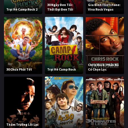
30 Ngày Đen Tối:
Gia Đình Flintstone:
Trại Hè Camp Rock 2
Thời Đại Đen Tối
Viva Rock Vegas
Chris Rock: Phẫn Nộ
30 Chưa Phải Tết
Trại Hè Camp Rock
Có Chọn Lọc
Thám Trưởng Lôi Lạc