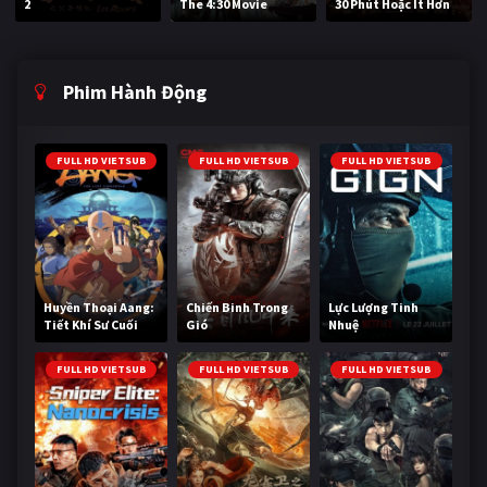
2
The 4:30 Movie
30 Phút Hoặc Ít Hơn
Phim Hành Động
FULL HD VIETSUB
FULL HD VIETSUB
FULL HD VIETSUB
Huyền Thoại Aang:
Chiến Binh Trong
Lực Lượng Tinh
Tiết Khí Sư Cuối
Gió
Nhuệ
Cùng
FULL HD VIETSUB
FULL HD VIETSUB
FULL HD VIETSUB