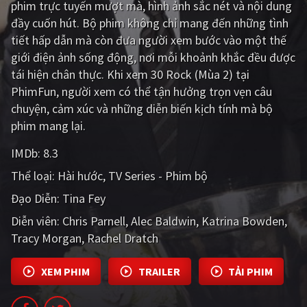
phim trực tuyến mượt mà, hình ảnh sắc nét và nội dung
đầy cuốn hút. Bộ phim không chỉ mang đến những tình
Giật gân
Gia đình
tiết hấp dẫn mà còn đưa người xem bước vào một thế
Bí ẩn
Lịch sử
giới điện ảnh sống động, nơi mỗi khoảnh khắc đều được
tái hiện chân thực. Khi xem 30 Rock (Mùa 2) tại
Viễn Tây
Tiểu sử
PhimFun, người xem có thể tận hưởng trọn vẹn câu
GameShow
DramaTV
chuyện, cảm xúc và những diễn biến kịch tính mà bộ
phim mang lại.
QUỐC GIA
IMDb:
8.3
Âu - Mỹ
Trung Quốc - Hồng Kông
Thể loại:
Hài hước
TV Series - Phim bộ
Đạo Diễn:
Tina Fey
Hàn Quốc
Nhật Bản
Diễn viên:
Chris Parnell
Alec Baldwin
Katrina Bowden
Ấn Độ
Việt Nam
Tracy Morgan
Rachel Dratch
Tổng hợp
XEM PHIM
TRAILER
TẢI PHIM
CẬP NHẬT