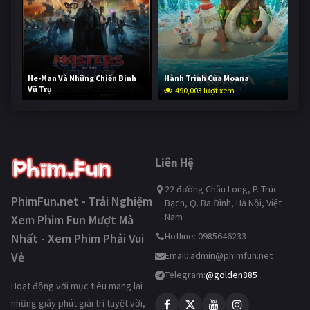
He-Man Và Những Chiến Binh
Hành Trình Của Moana
Vũ Trụ
490,003 lượt xem
238,554 lượt xem
Liên Hệ
22 đường Châu Long, P. Trúc
PhimFun.net - Trải Nghiệm
Bạch, Q. Ba Đình, Hà Nội, Việt
Nam
Xem Phim Fun Mượt Mà
Hotline: 0985646233
Nhất - Xem Phim Phải Vui
Vẻ
Email:
admin@phimfun.net
Telegram:
@golden885
Hoạt động với mục tiêu mang lại
những giây phút giải trí tuyệt vời,