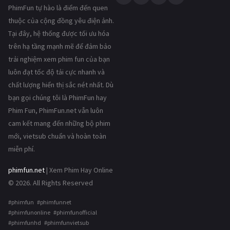
PhimFun tự hào là điểm đến quen
thuộc của cộng đồng yêu điện ảnh.
Tại đây, hệ thống được tối ưu hóa
trên hạ tầng mạnh mẽ để đảm bảo
trải nghiệm xem phim fun của bạn
luôn đạt tốc độ tải cực nhanh và
chất lượng hiển thị sắc nét nhất. Dù
bạn gọi chúng tôi là PhimFun hay
Phim Fun, PhimFun.net vẫn luôn
cam kết mang đến những bộ phim
mới, vietsub chuẩn và hoàn toàn
miễn phí.
phimfun.net
| Xem Phim Hay Online
© 2026. All Rights Reserved
#phimfun #phimfunnet
#phimfunonline #phimfunofficial
#phimfunhd #phimfunvietsub