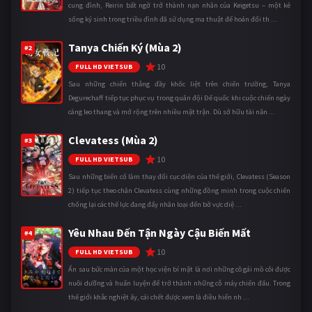
cung đình, Reirin bất ngờ trở thành nạn nhân của Keigetsu – một kẻ
sống ký sinh trong triều đình đã sử dụng ma thuật để hoán đổi th ...
Tanya Chiến Ký (Mùa 2)
#2
10
FULL HD VIETSUB
Sau những chiến thắng đầy khốc liệt trên chiến trường, Tanya
Degurechaff tiếp tục phục vụ trong quân đội Đế quốc khi cuộc chiến ngày
càng leo thang và mở rộng trên nhiều mặt trận. Dù sở hữu tài năn ...
Clevatess (Mùa 2)
#3
10
FULL HD VIETSUB
Sau những biến cố làm thay đổi cục diện của thế giới, Clevatess (Season
2) tiếp tục theo chân Clevatess cùng những đồng minh trong cuộc chiến
chống lại các thế lực đang đẩy nhân loại đến bờ vực diệ ...
Yêu Nhau Đến Tận Ngày Cậu Biến Mất
#4
10
FULL HD VIETSUB
Ẩn sau bức màn của một học viện bí mật là nơi những cô gái mồ côi được
nuôi dưỡng và huấn luyện để trở thành những cỗ máy chiến đấu. Trong
thế giới khắc nghiệt ấy, cái chết được xem là điều hiển nh ...