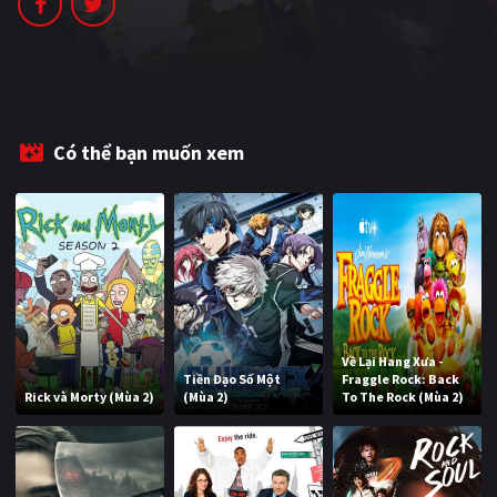
PHIM MỚI
PHIM BỘ
PHIM LẺ
Có thể bạn muốn xem
PHIM CHIẾU RẠP
TUYỂN TẬP PHIM
BLOG
Về Lại Hang Xưa -
Tiền Đạo Số Một
Fraggle Rock: Back
Rick và Morty (Mùa 2)
(Mùa 2)
To The Rock (Mùa 2)