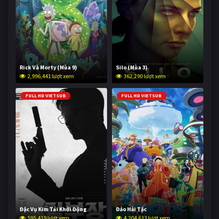
Rick Và Morty (Mùa 9)
Silo (Mùa 3)
2,996,441 lượt xem
362,290 lượt xem
FULL HD VIETSUB
FULL HD VIETSUB
Đặc Vụ Kim Tái Khởi Động
Đảo Hải Tặc
595,419 lượt xem
4,204,613 lượt xem