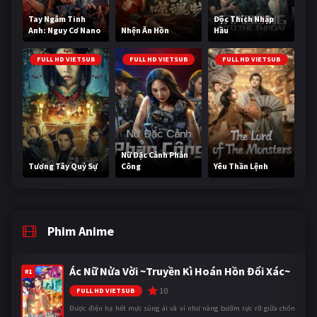
Tay Ngắm Tinh
Độc Thích Nhập
Anh: Nguy Cơ Nano
Nhện Ăn Hồn
Hầu
FULL HD VIETSUB
FULL HD VIETSUB
FULL HD VIETSUB
Nữ Đặc Cảnh Phản
Tương Tây Quỷ Sự
Công
Yêu Thần Lệnh
Phim Anime
Ác Nữ Nửa Vời ~Truyền Kì Hoán Hồn Đổi Xác~
#1
10
FULL HD VIETSUB
Được điện hạ hết mực sủng ái và ví như nàng bướm rực rỡ giữa chốn