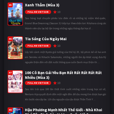
Xanh Thẳm (Mùa 3)
#5
10
FULL HD VIETSUB
Sau hàng loạt chuyến phiêu lưu điên rồ và những kỷ niệm khó quên,
Grand Blue Dreaming (Season 3) tiếp tục theo chân Iori Kitahara cùng các
thành viên câu lạc bộ lặn trong những ngày tháng đại học đ ...
Tia Sáng Của Ngày Mai
#6
10
FULL HD VIETSUB
Lấy bối cảnh một Kyoto giả tưởng của thế kỷ 20, bộ phim kể về hai anh
em Seiroku và Kihachi Sakamoto, những người ôm ấp khát vọng đưa Kỷ
nguyên Điện đến với đất nước thông qua cuốn Danh mục Điện th ...
100 Cô Bạn Gái Yêu Bạn Rất Rất Rất Rất Rất
#7
Nhiều (Mùa 3)
10
FULL HD VIETSUB
Sau khi trải qua 100 lần thất tình suốt những năm trung học cơ sở,
Rentaro Aijo quyết định đến một ngôi đền để cầu mong tìm được bạn gái
khi bước vào cấp ba. Lời cầu nguyện của cậu được Thần Tình Y ...
Hậu Phương Mạnh Nhất Thế Giới - Nhà Khai
#8