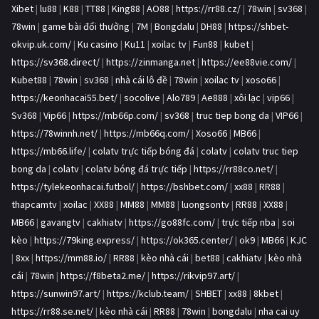
Xibet
|
lu88
|
K88
|
TT88
|
King88
|
AO88
|
https://rr88.cz/
|
78win
|
sv368
|
78win
|
game bài đổi thưởng
|
7M
|
Bongdalu
|
DH88
|
https://shbet-
okvip.uk.com/
|
Ku casino
|
Ku11
|
xoilac tv
|
Fun88
|
kubet
|
https://sv368.direct/
|
https://zinmanga.net
|
https://ee88vie.com/
|
Kubet88
|
78win
|
sv368
|
nhà cái lô đề
|
78win
|
xoilac tv
|
xoso66
|
https://keonhacai55.bet/
|
socolive
|
Alo789
|
Ae888
|
xôi lạc
|
vip66
|
Sv368
|
Vip66
|
https://mb66p.com/
|
sv368
|
truc tiep bong da
|
VIP66
|
https://78winnh.net/
|
https://mb66q.com/
|
Xoso66
|
MB66
|
https://mb66.life/
|
colatv trực tiếp bóng đá
|
colatv
|
colatv truc tiep
bong da
|
colatv
|
colatv bóng đá trực tiếp
|
https://rr88co.net/
|
https://tylekeonhacai.futbol/
|
https://bshbet.com/
|
xx88
|
RR88
|
thapcamtv
|
xoilac
|
XX88
|
MM88
|
MM88
|
luongsontv
|
RR88
|
XX88
|
MB66
|
gavangtv
|
cakhiatv
|
https://go88fc.com/
|
trực tiếp nba
|
soi
kèo
|
https://79king.express/
|
https://ok365.center/
|
ok9
|
MB66
|
KJC
|
8xx
|
https://mm88.io/
|
RR88
|
kèo nhà cái
|
bet88
|
cakhiatv
|
kèo nhà
cái
|
78win
|
https://f8beta2.me/
|
https://rikvip97.art/
|
https://sunwin97.art/
|
https://kclub.team/
|
SHBET
|
xx88
|
8kbet
|
https://rr88.se.net/
|
kèo nhà cái
|
RR88
|
78win
|
bongdalu
|
nha cai uy