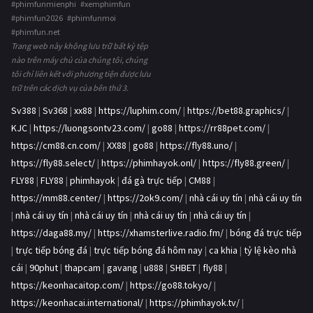
#phimfunmienphi #xemphimfun
#phimfun2026 #phimfunmoi
#phimfun.net
Trang web này không lưu trữ bất kỳ tệp
nào trên máy chủ của chúng tôi, chúng
tôi chỉ liên kết với phương tiện được lưu
trữ trên các dịch vụ của bên thứ 3.
Sv388
|
Sv368
|
xx88
|
https://luphim.com/
|
https://bet88.graphics/
|
KJC
|
https://luongsontv23.com/
|
go88
|
https://rr88pet.com/
|
https://cm88.cn.com/
|
XX88
|
go88
|
https://fly88.uno/
|
https://fly88.select/
|
https://phimhayok.onl/
|
https://fly88.green/
|
FLY88
|
FLY88
|
phimhayok
|
đá gà trực tiếp
|
CM88
|
https://mm88.center/
|
https://2ok9.com/
|
nhà cái uy tín
|
nhà cái uy tín
|
nhà cái uy tín
|
nhà cái uy tín
|
nhà cái uy tín
|
nhà cái uy tín
|
https://daga88.my/
|
https://xhamsterlive.radio.fm/
|
bóng đá trực tiếp
|
trực tiếp bóng đá
|
trực tiếp bóng đá hôm nay
|
ca khia
|
tỷ lệ kèo nhà
cái
|
90phut
|
thapcam
|
gavang
|
u888
|
SHBET
|
fly88
|
https://keonhacaitop.com/
|
https://go88.tokyo/
|
https://keonhacai.international/
|
https://phimhayok.tv/
|