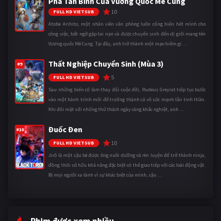
Phá Tân Binh Của Vương Quốc Mê Cung
10
FULL HD VIETSUB
Atobe Arihito, một nhân viên văn phòng luôn cống hiến hết mình cho
công việc, bất ngờ gặp tai nạn và được chuyển sinh đến dị giới mang tên
Vương quốc Mê Cung. Tại đây, anh trở thành một mạo hiểm gi ...
Thất Nghiệp Chuyển Sinh (Mùa 3)
#9
5
FULL HD VIETSUB
Sau những biến cố làm thay đổi cuộc đời, Rudeus Greyrat tiếp tục bước
vào một hành trình mới để trưởng thành cả về sức mạnh lẫn tinh thần.
Khi đối mặt với những thử thách ngày càng khắc nghiệt, anh ...
Đuốc Đen
#10
10
FULL HD VIETSUB
Jirô là một cậu bé được ông nuôi dưỡng và rèn luyện để trở thành ninja,
đồng thời sở hữu khả năng đặc biệt có thể giao tiếp với các loài động vật.
Bị mọi người xa lánh vì sự khác biệt của mình, cậu ...
Phim được xem nhiều