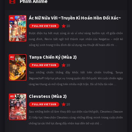
Phim Anime
Ác Nữ Nửa Vời ~Truyền Kì Hoán Hồn Đổi Xác~
#1
10
FULL HD VIETSUB
Được điện hạ hết mực sủng ái và ví như nàng bướm rực rỡ giữa chốn
cung đình, Reirin bất ngờ trở thành nạn nhân của Keigetsu – một kẻ
sống ký sinh trong triều đình đã sử dụng ma thuật để hoán đổi th ...
Tanya Chiến Ký (Mùa 2)
#2
10
FULL HD VIETSUB
Sau những chiến thắng đầy khốc liệt trên chiến trường, Tanya
Degurechaff tiếp tục phục vụ trong quân đội Đế quốc khi cuộc chiến ngày
càng leo thang và mở rộng trên nhiều mặt trận. Dù sở hữu tài năn ...
Clevatess (Mùa 2)
#3
10
FULL HD VIETSUB
Sau những biến cố làm thay đổi cục diện của thế giới, Clevatess (Season
2) tiếp tục theo chân Clevatess cùng những đồng minh trong cuộc chiến
chống lại các thế lực đang đẩy nhân loại đến bờ vực diệ ...