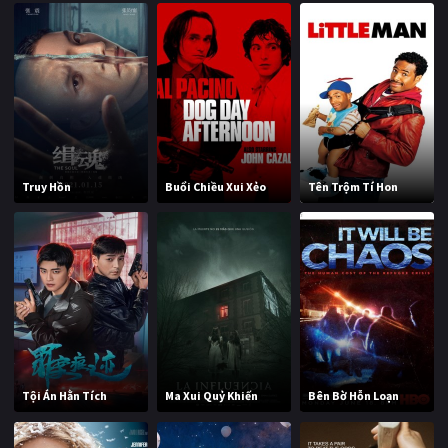
Truy Hồn
Buổi Chiều Xui Xẻo
Tên Trộm Tí Hon
Tội Án Hằn Tích
Ma Xui Quỷ Khiến
Bên Bờ Hỗn Loạn