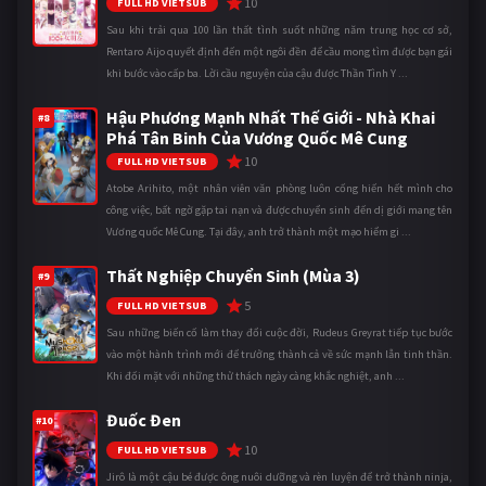
10
FULL HD VIETSUB
Sau khi trải qua 100 lần thất tình suốt những năm trung học cơ sở,
Rentaro Aijo quyết định đến một ngôi đền để cầu mong tìm được bạn gái
khi bước vào cấp ba. Lời cầu nguyện của cậu được Thần Tình Y ...
Hậu Phương Mạnh Nhất Thế Giới - Nhà Khai
#8
Phá Tân Binh Của Vương Quốc Mê Cung
10
FULL HD VIETSUB
Atobe Arihito, một nhân viên văn phòng luôn cống hiến hết mình cho
công việc, bất ngờ gặp tai nạn và được chuyển sinh đến dị giới mang tên
Vương quốc Mê Cung. Tại đây, anh trở thành một mạo hiểm gi ...
Thất Nghiệp Chuyển Sinh (Mùa 3)
#9
5
FULL HD VIETSUB
Sau những biến cố làm thay đổi cuộc đời, Rudeus Greyrat tiếp tục bước
vào một hành trình mới để trưởng thành cả về sức mạnh lẫn tinh thần.
Khi đối mặt với những thử thách ngày càng khắc nghiệt, anh ...
Đuốc Đen
#10
10
FULL HD VIETSUB
Jirô là một cậu bé được ông nuôi dưỡng và rèn luyện để trở thành ninja,