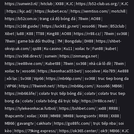
https://sunwin3.nl/
|
hitclub
|
XX88
|
KJC
|
https://b52-club.us.org/
|
KJC
|
https://kjc.ad/
|
https://kubet.eco/
|
https://xemtiso.com/
|
motchill
|
https://b52com.io
|
trang cá độ bóng đá
|
78win
|
AO88
|
https://c168.guide/
|
https://luck81.jp.net/
|
xoso66
|
78win
|
B52club
|
Xibet
|
lu88
|
K88
|
TT88
|
King88
|
AO88
|
https://rr88.cz/
|
78win
|
sv368
|
78win
|
game bài đổi thưởng
|
7M
|
Bongdalu
|
DH88
|
https://shbet-
okvip.uk.com/
|
qs88
|
Ku casino
|
Ku11
|
xoilac tv
|
Fun88
|
kubet
|
https://sv368.direct/
|
sunwin
|
https://zinmanga.net
|
https://ee88vie.com/
|
Kubet88
|
78win
|
sv368
|
nhà cái lô đề
|
78win
|
xoilac tv
|
xoso66
|
https://keonhacai55.bet/
|
socolive
|
Alo789
|
Ae888
|
xôi lạc
|
Sv368
|
Vip66
|
https://mb66p.com/
|
sv368
|
truc tiep bong da
|
VIP66
|
https://78winnh.net/
|
https://mb66q.com/
|
Xoso66
|
MB66
|
https://mb66.life/
|
colatv trực tiếp bóng đá
|
colatv
|
colatv truc tiep
bong da
|
colatv
|
colatv bóng đá trực tiếp
|
https://rr88co.net/
|
https://tylekeonhacai.futbol/
|
https://bshbet.com/
|
xx88
|
RR88
|
thapcamtv
|
xoilac
|
XX88
|
MM88
|
MM88
|
luongsontv
|
RR88
|
XX88
|
MB66
|
gavangtv
|
cakhiatv
|
https://go88fc.com/
|
trực tiếp nba
|
soi
kèo
|
https://79king.express/
|
https://ok365.center/
|
ok9
|
MB66
|
KJC