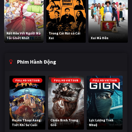
Kết Hôn Với Người Mà
Trong Cái Rủi có Cái
Tôi Ghét Nhất
Xui
Xui Mà Hên
Phim Hành Động
FULL HD VIETSUB
FULL HD VIETSUB
FULL HD VIETSUB
Huyền Thoại Aang:
Chiến Binh Trong
Lực Lượng Tinh
Tiết Khí Sư Cuối
Gió
Nhuệ
Cùng