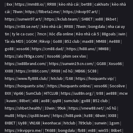
|
8xx
|
https://mm88.io/
|
RR88
|
kèo nhà cái
|
bet88
|
cakhiatv
|
kèo nhà
cái
|
78win
|
https://f8beta2.me/
|
https://rikvip97.art/
|
https://sunwin97.art/
|
https://kclub.team/
|
SHBET
|
xx88
|
8kbet
|
https://rr88.se.net/
|
kèo nhà cái
|
RR88
|
78win
|
bongdalu
|
nha cai uy
tin
|
ty le ca cuoc
|
7mcn
|
Xóc đĩa online
|
Kèo nhà cái 5
|
88goals
|
iwin
|
Tài xỉu MD5
|
1GOM
|
Rikvip
|
Go88
|
B52 club
|
max88
|
MM88
|
Ae888
|
go88
|
xoso66
|
https://cm88.dad/
|
https://hi88.uno/
|
MM88
|
https://alo789ga.com/
|
Xoso66
|
phim sex vlxx
|
https://xx88brand.com/
|
https://sunwin19.cn.com/
|
GG88
|
Xoso66
|
XX88
|
https://rr88it.com/
|
RR88
|
nổ hũ
|
MB66
|
SC88
|
https://www.fly888.club/
|
hitclub
|
f168
|
https://hoiquantv.vip/
|
https://hoiquantv.site/
|
https://hoiquantv.online/
|
xoso66
|
Socolive
|
8XX
|
Vip66
|
SumClub
|
HITCLUB
|
https://uu88n.org/
|
tr88
|
ae888
|
mcw
|
kuwin
|
88bet
|
x88
|
ao88
|
qq88
|
sumclub
|
go88
|
B52 club
|
https://shbet.health/
|
33win
|
99ok
|
https://vnew88.net/
|
nổ hũ
|
mu88
|
https://qs88.team/
|
https://hi88.pink
|
hz88
|
68win
|
XX88
|
8XBET
|
Uy88
|
VN168
|
keonhacai
|
hitclub
|
789club
|
sunwin
|
1gom
|
https://rikvippro.me/
|
TK688
|
bongdalu
|
fb88
|
m88
|
win55
|
86bet
|