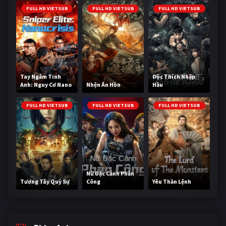
FULL HD VIETSUB
FULL HD VIETSUB
FULL HD VIETSUB
Tay Ngắm Tinh
Độc Thích Nhập
Anh: Nguy Cơ Nano
Nhện Ăn Hồn
Hầu
FULL HD VIETSUB
FULL HD VIETSUB
FULL HD VIETSUB
Nữ Đặc Cảnh Phản
Tương Tây Quỷ Sự
Công
Yêu Thần Lệnh