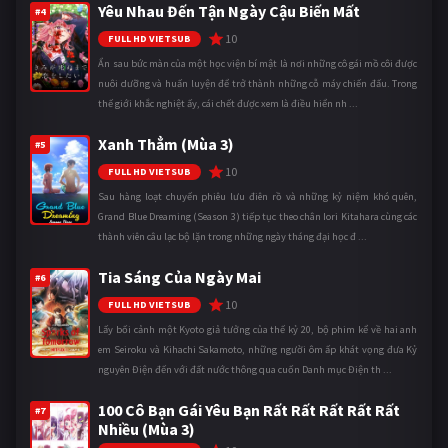
Yêu Nhau Đến Tận Ngày Cậu Biến Mất
#4
10
FULL HD VIETSUB
Ẩn sau bức màn của một học viện bí mật là nơi những cô gái mồ côi được
nuôi dưỡng và huấn luyện để trở thành những cỗ máy chiến đấu. Trong
thế giới khắc nghiệt ấy, cái chết được xem là điều hiển nh ...
Xanh Thẳm (Mùa 3)
#5
10
FULL HD VIETSUB
Sau hàng loạt chuyến phiêu lưu điên rồ và những kỷ niệm khó quên,
Grand Blue Dreaming (Season 3) tiếp tục theo chân Iori Kitahara cùng các
thành viên câu lạc bộ lặn trong những ngày tháng đại học đ ...
Tia Sáng Của Ngày Mai
#6
10
FULL HD VIETSUB
Lấy bối cảnh một Kyoto giả tưởng của thế kỷ 20, bộ phim kể về hai anh
em Seiroku và Kihachi Sakamoto, những người ôm ấp khát vọng đưa Kỷ
nguyên Điện đến với đất nước thông qua cuốn Danh mục Điện th ...
100 Cô Bạn Gái Yêu Bạn Rất Rất Rất Rất Rất
#7
Nhiều (Mùa 3)