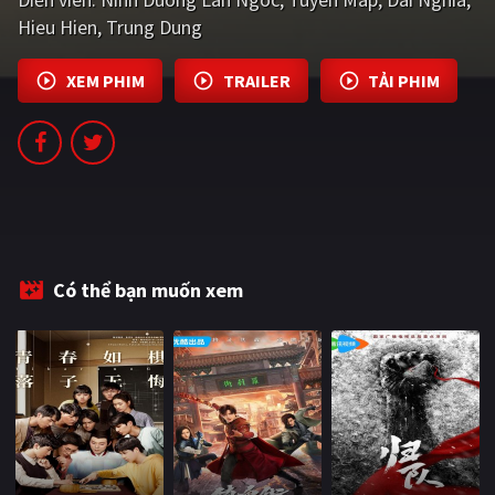
PHIM MỚI
Hieu Hien
Trung Dung
PHIM BỘ
XEM PHIM
TRAILER
TẢI PHIM
PHIM LẺ
PHIM CHIẾU RẠP
TUYỂN TẬP PHIM
BLOG
Có thể bạn muốn xem