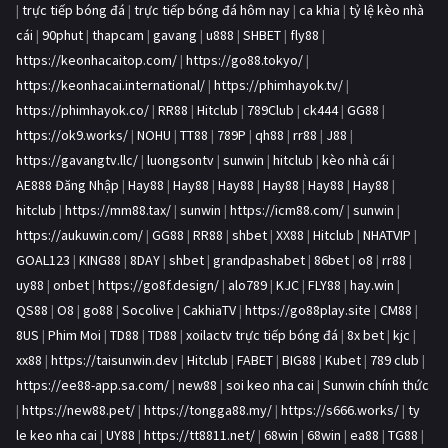
|
trực tiếp bóng đá
|
trực tiếp bóng đá hôm nay
|
ca khia
|
tỷ lệ kèo nhà
cái
|
90phut
|
thapcam
|
gavang
|
u888
|
SHBET
|
fly88
|
https://keonhacaitop.com/
|
https://go88.tokyo/
|
https://keonhacai.international/
|
https://phimhayok.tv/
|
https://phimhayok.co/
|
RR88
|
Hitclub
|
789Club
|
ck444
|
GG88
|
https://ok9.works/
|
NOHU
|
TT88
|
789P
|
qh88
|
rr88
|
J88
|
https://gavangtv.llc/
|
luongsontv
|
sunwin
|
hitclub
|
kèo nhà cái
|
AE888 Đăng Nhập
|
Hay88
|
Hay88
|
Hay88
|
Hay88
|
Hay88
|
Hay88
|
hitclub
|
https://mm88.tax/
|
sunwin
|
https://icm88.com/
|
sunwin
|
https://aukuwin.com/
|
GG88
|
RR88
|
shbet
|
XX88
|
Hitclub
|
NHATVIP
|
GOAL123
|
KING88
|
8DAY
|
shbet
|
grandpashabet
|
86bet
|
o8
|
rr88
|
uy88
|
onbet
|
https://go8f.design/
|
alo789
|
KJC
|
FLY88
|
hay.win
|
QS88
|
O8
|
go88
|
Socolive
|
CakhiaTV
|
https://go88play.site
|
CM88
|
8US
|
Phim Moi
|
TD88
|
TD88
|
xoilactv trực tiếp bóng đá
|
8x bet
|
kjc
|
xx88
|
https://taisunwin.dev
|
Hitclub
|
FABET
|
BIG88
|
Kubet
|
789 club
|
https://ee88-app.sa.com/
|
new88
|
soi keo nha cai
|
Sunwin chính thức
|
https://new88.pet/
|
https://tongga88.my/
|
https://s666.works/
|
ty
le keo nha cai
|
UY88
|
https://tt8811.net/
|
68win
|
68win
|
ea88
|
TG88
|