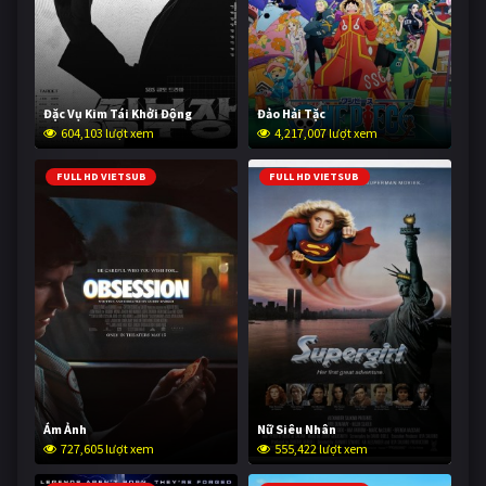
Đặc Vụ Kim Tái Khởi Động
Đảo Hải Tặc
604,103 lượt xem
4,217,007 lượt xem
FULL HD VIETSUB
FULL HD VIETSUB
Ám Ảnh
Nữ Siêu Nhân
727,605 lượt xem
555,422 lượt xem