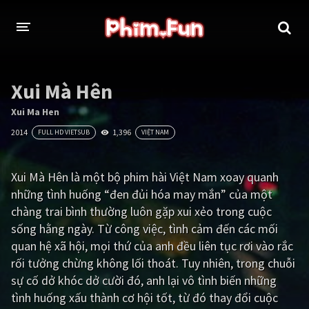
THỂ LOẠI
Xui Mà Hên
Thần thoại - Cổ trang
Hành động
Xui Ma Hen
2014
1,396
FULL HD VIETSUB
VIỆT NAM
Tâm lý
Chiến tranh
Võ thuật - Kiếm hiệp
Nhạc kịch
Xui Mà Hên là một bộ phim hài Việt Nam xoay quanh
những tình huống “đen đủi hóa may mắn” của một
Kinh dị
Tội phạm - Hình sự
chàng trai bình thường luôn gặp xui xẻo trong cuộc
Phiêu lưu
Hài hước
sống hằng ngày. Từ công việc, tình cảm đến các mối
quan hệ xã hội, mọi thứ của anh đều liên tục rơi vào rắc
Viễn tưởng
Khoa học - Tài liệu
rối tưởng chừng không lối thoát. Tuy nhiên, trong chuỗi
Hoạt hình
Thể thao
sự cố dở khóc dở cười đó, anh lại vô tình biến những
tình huống xấu thành cơ hội tốt, từ đó thay đổi cuộc
Tình cảm - Lãng mạn
Kỳ ảo