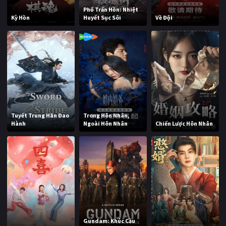
Phố Trấn Hồn: Nhiệt
Kỳ Hồn
Huyết Sục Sôi
Về Đội
Tuyết Trung Hãn Đao
Trong Hôn Nhân,
Hành
Ngoài Hôn Nhân
Chiến Lược Hôn Nhân
Gundam: Khúc Cầu