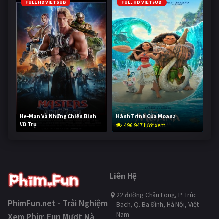
FULL HD VIETSUB
FULL HD VIETSUB
He-Man Và Những Chiến Binh
Hành Trình Của Moana
Vũ Trụ
496,947 lượt xem
246,109 lượt xem
Liên Hệ
22 đường Châu Long, P. Trúc
PhimFun.net - Trải Nghiệm
Bạch, Q. Ba Đình, Hà Nội, Việt
Nam
Xem Phim Fun Mượt Mà