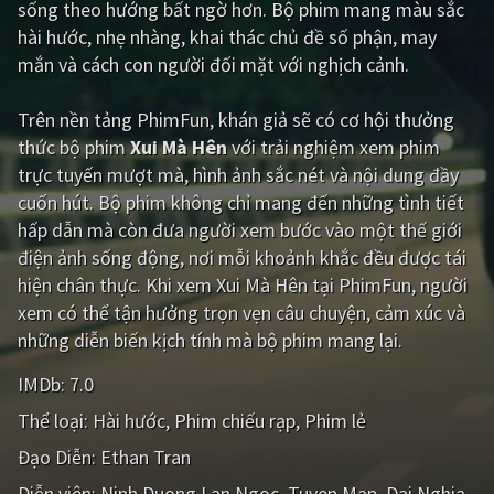
sống theo hướng bất ngờ hơn. Bộ phim mang màu sắc
hài hước, nhẹ nhàng, khai thác chủ đề số phận, may
Giật gân
Gia đình
mắn và cách con người đối mặt với nghịch cảnh.
Bí ẩn
Lịch sử
Trên nền tảng
PhimFun
, khán giả sẽ có cơ hội thưởng
Viễn Tây
Tiểu sử
thức bộ phim
Xui Mà Hên
với trải nghiệm xem phim
GameShow
DramaTV
trực tuyến mượt mà, hình ảnh sắc nét và nội dung đầy
cuốn hút. Bộ phim không chỉ mang đến những tình tiết
QUỐC GIA
hấp dẫn mà còn đưa người xem bước vào một thế giới
điện ảnh sống động, nơi mỗi khoảnh khắc đều được tái
Âu - Mỹ
Trung Quốc - Hồng Kông
hiện chân thực. Khi xem Xui Mà Hên tại PhimFun, người
xem có thể tận hưởng trọn vẹn câu chuyện, cảm xúc và
Hàn Quốc
Nhật Bản
những diễn biến kịch tính mà bộ phim mang lại.
Ấn Độ
Việt Nam
IMDb:
7.0
Tổng hợp
Thể loại:
Hài hước
Phim chiếu rạp
Phim lẻ
Đạo Diễn:
Ethan Tran
CẬP NHẬT
Diễn viên:
Ninh Duong Lan Ngoc
Tuyen Map
Dai Nghia