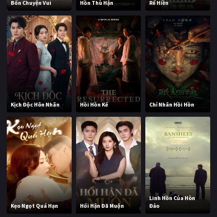
Bốn Chuyện Vui
Hồn Thù Hận
Rể Hiền
Kịch Độc Hôn Nhân
Hồi Hồn Kế
Chỉ Nhân Hồi Hồn
Linh Hồn Của Hòn
Kẹo Ngọt Quá Hạn
Hối Hận Đã Muộn
Đảo