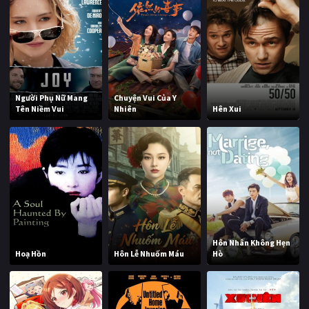
Người Phụ Nữ Mang
Chuyện Vui Của Y
Tên Niềm Vui
Nhiên
Hên Xui
Hôn Nhân Không Hẹn
Hoạ Hồn
Hôn Lễ Nhuốm Máu
Hò