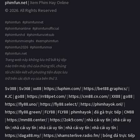
phimfun.net
| Xem Phim Hay Online
© 2026. All Rights Reserved
#phimfun #phimfunnet
#phimfunonline #phimfunofficial
#phimfunhd #phimfunvietsub
#phimfunmienphi #xemphimfun
#phimfun2026 #phimfunmoi
#phimfun.net
Trang web này không lưu trữ bất kỳ tệp
nào trên máy chủ của chúng tôi, chúng
tôi chỉ liên kết với phương tiện được lưu
trữ trên các dịch vụ của bên thứ 3.
Sv388
|
Sv368
|
xx88
|
https://luphim.com/
|
https://bet88.graphics/
|
KJC
|
go88
|
https://rr88pet.com/
|
https://cm88.cn.com/
|
XX88
|
go88
|
https://fly88.uno/
|
https://fly88.select/
|
https://phimhayok.onl/
|
https://fly88.green/
|
FLY88
|
FLY88
|
phimhayok
|
đá gà trực tiếp
|
CM88
|
https://mm88.center/
|
https://2ok9.com/
|
nhà cái uy tín
|
nhà cái uy
tín
|
nhà cái uy tín
|
nhà cái uy tín
|
nhà cái uy tín
|
nhà cái uy tín
|
https://daga88.my/
|
https://xhamsterlive.radio.fm/
|
bóng đá trực tiếp