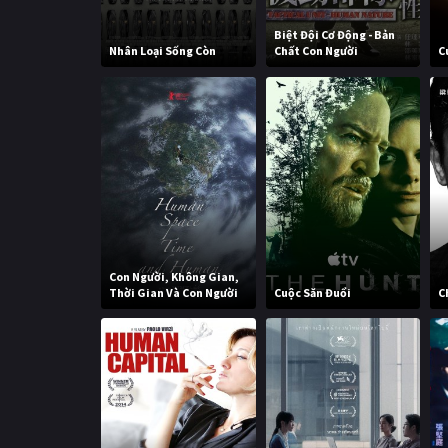
Biệt Đội Cơ Động - Bản
Nhân Loại Sống Còn
Chất Con Người
C
Con Người, Không Gian,
Thời Gian Và Con Người
Cuộc Săn Đuổi
C