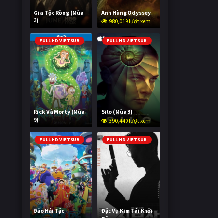
Gia Tộc Rồng (Mùa
Anh Hùng Odyssey
3)
980,019 lượt xem
2,056,313 lượt xem
FULL HD VIETSUB
FULL HD VIETSUB
Rick Và Morty (Mùa
Silo (Mùa 3)
9)
390,440 lượt xem
3,010,633 lượt xem
FULL HD VIETSUB
FULL HD VIETSUB
Đảo Hải Tặc
Đặc Vụ Kim Tái Khởi