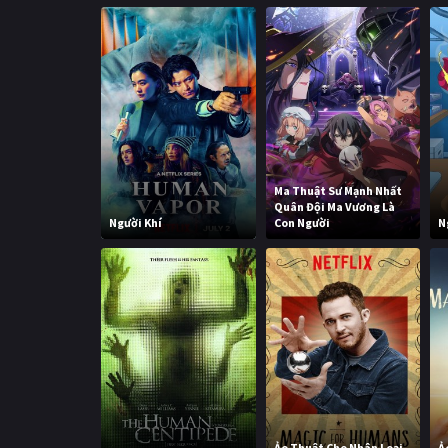
Ma Thuật Sư Mạnh Nhất
Quân Đội Ma Vương Là
Người Khí
Con Người
N
Ảo Thuật Cho Nhân Loại
Ả