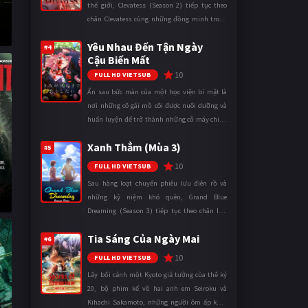
thế giới, Clevatess (Season 2) tiếp tục theo
chân Clevatess cùng những đồng minh trong
cuộc chiến chống lại các thế lực đang đẩy nhân
Yêu Nhau Đến Tận Ngày
loại đến bờ vực diệ ...
#4
Cậu Biến Mất
10
FULL HD VIETSUB
Ẩn sau bức màn của một học viện bí mật là
nơi những cô gái mồ côi được nuôi dưỡng và
huấn luyện để trở thành những cỗ máy chiến
đấu. Trong thế giới khắc nghiệt ấy, cái chết
Xanh Thẳm (Mùa 3)
được xem là điều hiển nh ...
#5
10
FULL HD VIETSUB
Sau hàng loạt chuyến phiêu lưu điên rồ và
những kỷ niệm khó quên, Grand Blue
Dreaming (Season 3) tiếp tục theo chân Iori
Kitahara cùng các thành viên câu lạc bộ lặn
Tia Sáng Của Ngày Mai
trong những ngày tháng đại học đ ...
#6
10
FULL HD VIETSUB
Lấy bối cảnh một Kyoto giả tưởng của thế kỷ
20, bộ phim kể về hai anh em Seiroku và
Kihachi Sakamoto, những người ôm ấp khát