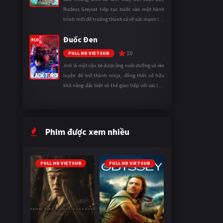
Rudeus Greyrat tiếp tục bước vào một hành
trình mới để trưởng thành cả về sức mạnh lẫn
tinh thần. Khi đối mặt với những thử thách
Đuốc Đen
ngày càng khắc nghiệt, anh ...
#10
10
FULL HD VIETSUB
Jirô là một cậu bé được ông nuôi dưỡng và rèn
luyện để trở thành ninja, đồng thời sở hữu
khả năng đặc biệt có thể giao tiếp với các loài
động vật. Bị mọi người xa lánh vì sự khác biệt
của mình, cậu ...
Phim được xem nhiều
FULL HD VIETSUB
FULL HD VIETSUB