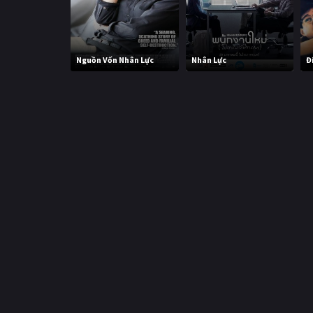
Nguồn Vốn Nhân Lực
Nhân Lực
Đ