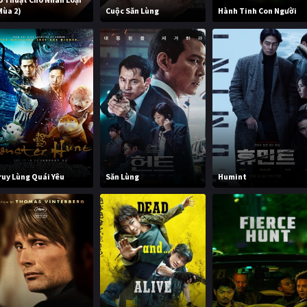
Mùa 2)
Cuộc Săn Lùng
Hành Tinh Con Người
ruy Lùng Quái Yêu
Săn Lùng
Humint