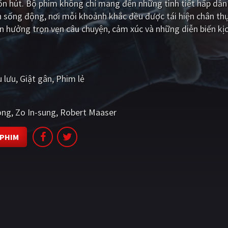
ốn hút. Bộ phim không chỉ mang đến những tình tiết hấp dẫ
 sống động, nơi mỗi khoảnh khắc đều được tái hiện chân thự
 hưởng trọn vẹn câu chuyện, cảm xúc và những diễn biến kị
u lưu
Giật gân
Phim lẻ
ong
Zo In-sung
Robert Maaser
 PHIM