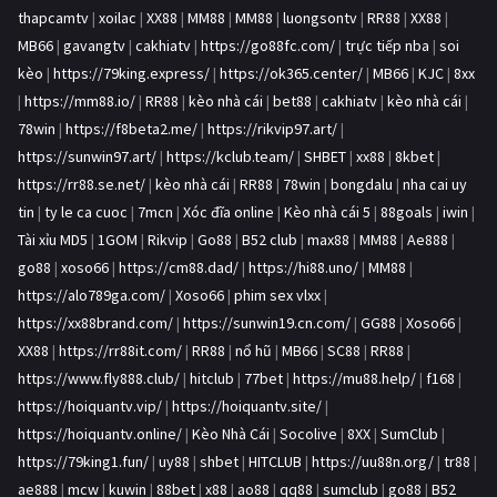
thapcamtv
|
xoilac
|
XX88
|
MM88
|
MM88
|
luongsontv
|
RR88
|
XX88
|
MB66
|
gavangtv
|
cakhiatv
|
https://go88fc.com/
|
trực tiếp nba
|
soi
kèo
|
https://79king.express/
|
https://ok365.center/
|
MB66
|
KJC
|
8xx
|
https://mm88.io/
|
RR88
|
kèo nhà cái
|
bet88
|
cakhiatv
|
kèo nhà cái
|
78win
|
https://f8beta2.me/
|
https://rikvip97.art/
|
https://sunwin97.art/
|
https://kclub.team/
|
SHBET
|
xx88
|
8kbet
|
https://rr88.se.net/
|
kèo nhà cái
|
RR88
|
78win
|
bongdalu
|
nha cai uy
tin
|
ty le ca cuoc
|
7mcn
|
Xóc đĩa online
|
Kèo nhà cái 5
|
88goals
|
iwin
|
Tài xỉu MD5
|
1GOM
|
Rikvip
|
Go88
|
B52 club
|
max88
|
MM88
|
Ae888
|
go88
|
xoso66
|
https://cm88.dad/
|
https://hi88.uno/
|
MM88
|
https://alo789ga.com/
|
Xoso66
|
phim sex vlxx
|
https://xx88brand.com/
|
https://sunwin19.cn.com/
|
GG88
|
Xoso66
|
XX88
|
https://rr88it.com/
|
RR88
|
nổ hũ
|
MB66
|
SC88
|
RR88
|
https://www.fly888.club/
|
hitclub
|
77bet
|
https://mu88.help/
|
f168
|
https://hoiquantv.vip/
|
https://hoiquantv.site/
|
https://hoiquantv.online/
|
Kèo Nhà Cái
|
Socolive
|
8XX
|
SumClub
|
https://79king1.fun/
|
uy88
|
shbet
|
HITCLUB
|
https://uu88n.org/
|
tr88
|
ae888
|
mcw
|
kuwin
|
88bet
|
x88
|
ao88
|
qq88
|
sumclub
|
go88
|
B52