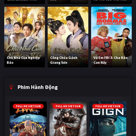
Chủ Nhà Của Nghiệp
Công Chúa Gánh
Vú Em FBI 3: Cha Nào
Báo
Giang Sơn
Con Nấy
Phim Hành Động
FULL HD VIETSUB
FULL HD VIETSUB
FULL HD VIETSUB