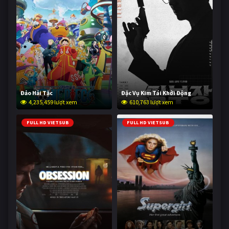
Đảo Hải Tặc
Đặc Vụ Kim Tái Khởi Động
4,235,459 lượt xem
610,763 lượt xem
FULL HD VIETSUB
FULL HD VIETSUB