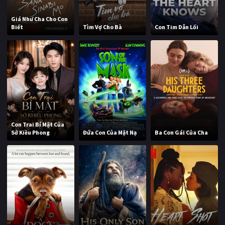
Giá Như Cha Cho Con
Biết
Tìm Vợ Cho Bà
Con Tim Dẫn Lối
Con Trai Bí Mật Của
Sở Kiều Phong
Đứa Con Của Mặt Nạ
Ba Con Gái Của Cha