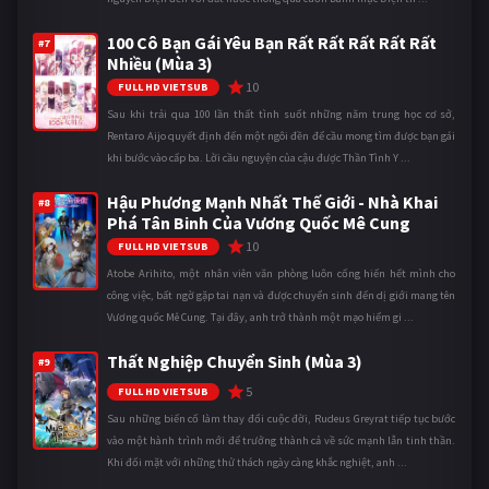
100 Cô Bạn Gái Yêu Bạn Rất Rất Rất Rất Rất
#7
Nhiều (Mùa 3)
10
FULL HD VIETSUB
Sau khi trải qua 100 lần thất tình suốt những năm trung học cơ sở,
Rentaro Aijo quyết định đến một ngôi đền để cầu mong tìm được bạn gái
khi bước vào cấp ba. Lời cầu nguyện của cậu được Thần Tình Y ...
Hậu Phương Mạnh Nhất Thế Giới - Nhà Khai
#8
Phá Tân Binh Của Vương Quốc Mê Cung
10
FULL HD VIETSUB
Atobe Arihito, một nhân viên văn phòng luôn cống hiến hết mình cho
công việc, bất ngờ gặp tai nạn và được chuyển sinh đến dị giới mang tên
Vương quốc Mê Cung. Tại đây, anh trở thành một mạo hiểm gi ...
Thất Nghiệp Chuyển Sinh (Mùa 3)
#9
5
FULL HD VIETSUB
Sau những biến cố làm thay đổi cuộc đời, Rudeus Greyrat tiếp tục bước
vào một hành trình mới để trưởng thành cả về sức mạnh lẫn tinh thần.
Khi đối mặt với những thử thách ngày càng khắc nghiệt, anh ...