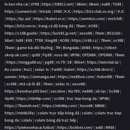
le keo nha cai
|
UY88
|
https://tt8811.net/
|
68win
|
68win
|
ea88
|
TG88
|
https://sunwin3.nl/
|
hitclub
|
XX88
|
KJC
|
https://b52-club.us.org/
|
KJC
|
https://kjc.ad/
|
https://kubet.eco/
|
https://xemtiso.com/
|
motchill
|
https://b52com.io
|
trang cá độ bóng đá
|
78win
|
AO88
|
https://c168.guide/
|
https://luck81.jp.net/
|
xoso66
|
78win
|
B52club
|
Xibet
|
lu88
|
K88
|
TT88
|
King88
|
AO88
|
https://rr88.cz/
|
78win
|
sv368
|
78win
|
game bài đổi thưởng
|
7M
|
Bongdalu
|
DH88
|
https://shbet-
okvip.uk.com/
|
qs88
|
Fly88
|
xoso 66
|
VIP66
|
OPEN88
|
OPEN88
|
78win
|
https://tongga88.us/
|
pg88
|
ric79
|
S8
|
8kbet
|
https://iwinclub.la/
|
Ku casino
|
Ku11
|
xoilac tv
|
Fun88
|
kubet
|
https://sv368.direct/
|
sunwin
|
https://zinmanga.net
|
https://ee88vie.com/
|
Kubet88
|
78win
|
sv368
|
nhà cái lô đề
|
78win
|
xoilac tv
|
xoso66
|
https://keonhacai55.bet/
|
socolive
|
Alo789
|
Ae888
|
xôi lạc
|
Sv368
|
Vip66
|
https://mb66p.com/
|
sv368
|
truc tiep bong da
|
VIP66
|
https://78winnh.net/
|
https://mb66q.com/
|
Xoso66
|
MB66
|
https://mb66.life/
|
colatv trực tiếp bóng đá
|
colatv
|
colatv truc tiep
bong da
|
colatv
|
colatv bóng đá trực tiếp
|
https://tylekeonhacai.futbol/
|
https://bshbet.com/
|
xx88
|
RR88
|