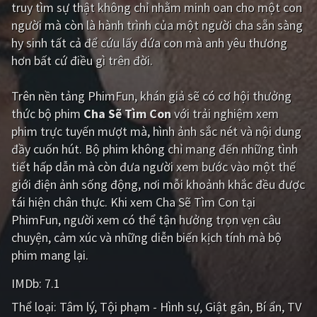
truy tìm sự thật không chỉ nhằm minh oan cho một con
PHIM MỚI
người mà còn là hành trình của một người cha sẵn sàng
PHIM BỘ
hy sinh tất cả để cứu lấy đứa con mà anh yêu thương
hơn bất cứ điều gì trên đời.
PHIM LẺ
Trên nền tảng
PhimFun
, khán giả sẽ có cơ hội thưởng
PHIM CHIẾU RẠP
thức bộ phim
Cha Sẽ Tìm Con
với trải nghiệm xem
TUYỂN TẬP PHIM
phim trực tuyến mượt mà, hình ảnh sắc nét và nội dung
đầy cuốn hút. Bộ phim không chỉ mang đến những tình
BLOG
tiết hấp dẫn mà còn đưa người xem bước vào một thế
giới điện ảnh sống động, nơi mỗi khoảnh khắc đều được
tái hiện chân thực. Khi xem Cha Sẽ Tìm Con tại
PhimFun, người xem có thể tận hưởng trọn vẹn câu
chuyện, cảm xúc và những diễn biến kịch tính mà bộ
phim mang lại.
IMDb:
7.1
Thể loại:
Tâm lý
Tội phạm - Hình sự
Giật gân
Bí ẩn
TV