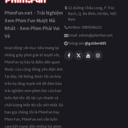
22 đường Châu Long, P. Trúc
PhimFun.net - Trải Nghiệm
Bạch, Q. Ba Đình, Hà Nội, Việt
Nam
Xem Phim Fun Mượt Mà
Hotline: 0985646233
Nhất - Xem Phim Phải Vui
Vẻ
Email:
admin@phimfun.net
Telegram:
@golden885
Hoạt động với mục tiêu mang lại
những giây phút giải trí tuyệt vời,
PhimFun tự hào là điểm đến quen
thuộc của cộng đồng yêu điện ảnh.
Tại đây, hệ thống được tối ưu hóa
trên hạ tầng mạnh mẽ để đảm bảo
trải nghiệm xem phim fun của bạn
luôn đạt tốc độ tải cực nhanh và
chất lượng hiển thị sắc nét nhất. Dù
bạn gọi chúng tôi là PhimFun hay
Phim Fun, PhimFun.net vẫn luôn
cam kết mang đến những bộ phim