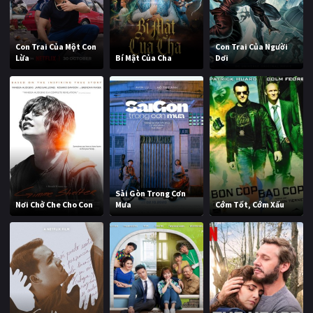
Con Trai Của Một Con
Con Trai Của Người
Lừa
Bí Mật Của Cha
Dơi
Sài Gòn Trong Cơn
Nơi Chở Che Cho Con
Mưa
Cớm Tốt, Cớm Xấu