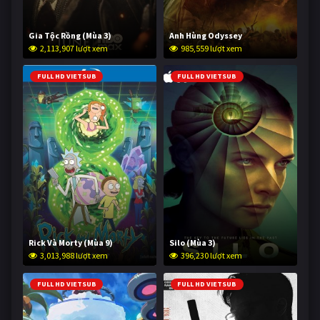
Gia Tộc Rồng (Mùa 3)
Anh Hùng Odyssey
2,113,907 lượt xem
985,559 lượt xem
FULL HD VIETSUB
FULL HD VIETSUB
Rick Và Morty (Mùa 9)
Silo (Mùa 3)
3,013,988 lượt xem
396,230 lượt xem
FULL HD VIETSUB
FULL HD VIETSUB