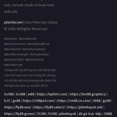
mới, vietsub chuẩn và hoàn toàn
miễn phí.
phimfun.net
| Xem Phim Hay Online
© 2026. All Rights Reserved
#phimfun #phimfunnet
#phimfunonline #phimfunofficial
#phimfunhd #phimfunvietsub
#phimfunmienphi #xemphimfun
#phimfun2026 #phimfunmoi
#phimfun.net
Trang web này không lưu trữ bất kỳ tệp
nào trên máy chủ của chúng tôi, chúng
tôi chỉ liên kết với phương tiện được lưu
trữ trên các dịch vụ của bên thứ 3.
Sv388
|
Sv368
|
xx88
|
https://luphim.com/
|
https://bet88.graphics/
|
KJC
|
go88
|
https://rr88pet.com/
|
https://cm88.cn.com/
|
XX88
|
go88
|
https://fly88.uno/
|
https://fly88.select/
|
https://phimhayok.onl/
|
https://fly88.green/
|
FLY88
|
FLY88
|
phimhayok
|
đá gà trực tiếp
|
CM88