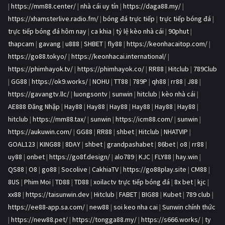
|
https://mm88.center/
|
nhà cái uy tín
|
https://daga88.my/
|
https://xhamsterlive.radio.fm/
|
bóng đá trực tiếp
|
trực tiếp bóng đá
|
trực tiếp bóng đá hôm nay
|
ca khia
|
tỷ lệ kèo nhà cái
|
90phut
|
thapcam
|
gavang
|
u888
|
SHBET
|
fly88
|
https://keonhacaitop.com/
|
https://go88.tokyo/
|
https://keonhacai.international/
|
https://phimhayok.tv/
|
https://phimhayok.co/
|
RR88
|
Hitclub
|
789Club
|
GG88
|
https://ok9.works/
|
NOHU
|
TT88
|
789P
|
qh88
|
rr88
|
J88
|
https://gavangtv.llc/
|
luongsontv
|
sunwin
|
hitclub
|
kèo nhà cái
|
AE888 Đăng Nhập
|
Hay88
|
Hay88
|
Hay88
|
Hay88
|
Hay88
|
Hay88
|
hitclub
|
https://mm88.tax/
|
sunwin
|
https://icm88.com/
|
sunwin
|
https://aukuwin.com/
|
GG88
|
RR88
|
shbet
|
Hitclub
|
NHATVIP
|
GOAL123
|
KING88
|
8DAY
|
shbet
|
grandpashabet
|
86bet
|
o8
|
rr88
|
uy88
|
onbet
|
https://go8f.design/
|
alo789
|
KJC
|
FLY88
|
hay.win
|
QS88
|
O8
|
go88
|
Socolive
|
CakhiaTV
|
https://go88play.site
|
CM88
|
8US
|
Phim Moi
|
TD88
|
TD88
|
xoilactv trực tiếp bóng đá
|
8x bet
|
kjc
|
xx88
|
https://taisunwin.dev
|
Hitclub
|
FABET
|
BIG88
|
Kubet
|
789 club
|
https://ee88-app.sa.com/
|
new88
|
soi keo nha cai
|
Sunwin chính thức
|
https://new88.pet/
|
https://tongga88.my/
|
https://s666.works/
|
ty