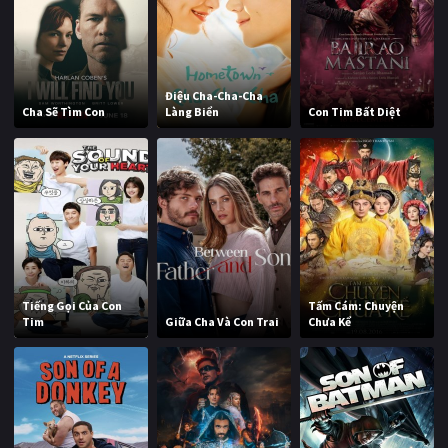
Điệu Cha-Cha-Cha
Cha Sẽ Tìm Con
Làng Biển
Con Tim Bất Diệt
Tiếng Gọi Của Con
Tấm Cám: Chuyện
Tim
Giữa Cha Và Con Trai
Chưa Kể