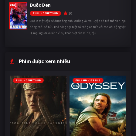
Đuốc Đen
#10
10
FULL HD VIETSUB
Jirô là một cậu bé được ông nuôi dưỡng và rèn luyện để trở thành ninja,
đồng thời sở hữu khả năng đặc biệt có thể giao tiếp với các loài động vật.
Bị mọi người xa lánh vì sự khác biệt của mình, cậu ...
Phim được xem nhiều
FULL HD VIETSUB
FULL HD VIETSUB