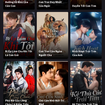
Đường Về Nhà Của
Con Trai Duy Nhất
Cún Con
Của Ngài
Xuyên Tới Con Tim
Bị Ép Làm Cha Khi Tôi
Con Trai Của Ngàn
Kích Hoạt Trái Tim
Là Con Gái
Người Cha
Của Anh
Phò Mã Của Công
Chú Cún Nhỏ Mất Trí
Chúa Là Kiếm Tiên
Nhớ
Kẻ Thù Của Trái Tim