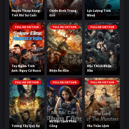
Huyền Thoại Aang:
Chiến Binh Trong
Lực Lượng Tinh
Tiết Khí Sư Cuối
Gió
Nhuệ
Cùng
FULL HD VIETSUB
FULL HD VIETSUB
FULL HD VIETSUB
Tay Ngắm Tinh
Độc Thích Nhập
Anh: Nguy Cơ Nano
Nhện Ăn Hồn
Hầu
FULL HD VIETSUB
FULL HD VIETSUB
FULL HD VIETSUB
Nữ Đặc Cảnh Phản
Tương Tây Quỷ Sự
Công
Yêu Thần Lệnh