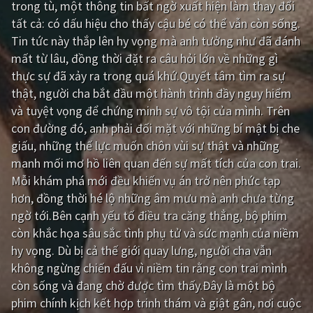
trong tù, một thông tin bất ngờ xuất hiện làm thay đổi
tất cả: có dấu hiệu cho thấy cậu bé có thể vẫn còn sống.
Giật gân
Gia đình
Tin tức này thắp lên hy vọng mà anh tưởng như đã đánh
Bí ẩn
Lịch sử
mất từ lâu, đồng thời đặt ra câu hỏi lớn về những gì
thực sự đã xảy ra trong quá khứ.Quyết tâm tìm ra sự
Viễn Tây
Tiểu sử
thật, người cha bắt đầu một hành trình đầy nguy hiểm
GameShow
DramaTV
và tuyệt vọng để chứng minh sự vô tội của mình. Trên
con đường đó, anh phải đối mặt với những bí mật bị che
QUỐC GIA
giấu, những thế lực muốn chôn vùi sự thật và những
manh mối mơ hồ liên quan đến sự mất tích của con trai.
Âu - Mỹ
Trung Quốc - Hồng Kông
Mỗi khám phá mới đều khiến vụ án trở nên phức tạp
hơn, đồng thời hé lộ những âm mưu mà anh chưa từng
Hàn Quốc
Nhật Bản
ngờ tới.Bên cạnh yếu tố điều tra căng thẳng, bộ phim
Ấn Độ
Việt Nam
còn khắc họa sâu sắc tình phụ tử và sức mạnh của niềm
hy vọng. Dù bị cả thế giới quay lưng, người cha vẫn
Tổng hợp
không ngừng chiến đấu vì niềm tin rằng con trai mình
còn sống và đang chờ được tìm thấy.Đây là một bộ
CẬP NHẬT
phim chính kịch kết hợp trinh thám và giật gân, nơi cuộc