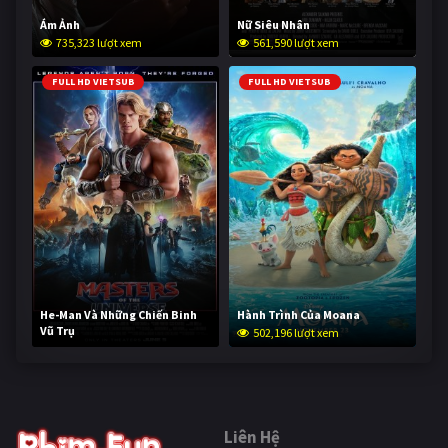
Ám Ảnh
Nữ Siêu Nhân
735,323 lượt xem
561,590 lượt xem
FULL HD VIETSUB
FULL HD VIETSUB
He-Man Và Những Chiến Binh
Hành Trình Của Moana
Vũ Trụ
502,196 lượt xem
252,013 lượt xem
Liên Hệ