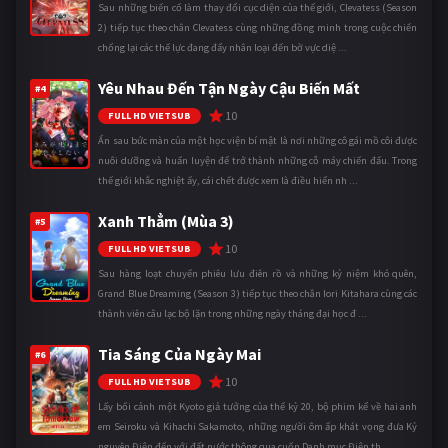
Sau những biến cố làm thay đổi cục diện của thế giới, Clevatess (Season
2) tiếp tục theo chân Clevatess cùng những đồng minh trong cuộc chiến
chống lại các thế lực đang đẩy nhân loại đến bờ vực diệ ...
Yêu Nhau Đến Tận Ngày Cậu Biến Mất
#4
10
FULL HD VIETSUB
Ẩn sau bức màn của một học viện bí mật là nơi những cô gái mồ côi được
nuôi dưỡng và huấn luyện để trở thành những cỗ máy chiến đấu. Trong
thế giới khắc nghiệt ấy, cái chết được xem là điều hiển nh ...
Xanh Thẳm (Mùa 3)
#5
10
FULL HD VIETSUB
Sau hàng loạt chuyến phiêu lưu điên rồ và những kỷ niệm khó quên,
Grand Blue Dreaming (Season 3) tiếp tục theo chân Iori Kitahara cùng các
thành viên câu lạc bộ lặn trong những ngày tháng đại học đ ...
Tia Sáng Của Ngày Mai
#6
10
FULL HD VIETSUB
Lấy bối cảnh một Kyoto giả tưởng của thế kỷ 20, bộ phim kể về hai anh
em Seiroku và Kihachi Sakamoto, những người ôm ấp khát vọng đưa Kỷ
nguyên Điện đến với đất nước thông qua cuốn Danh mục Điện th ...