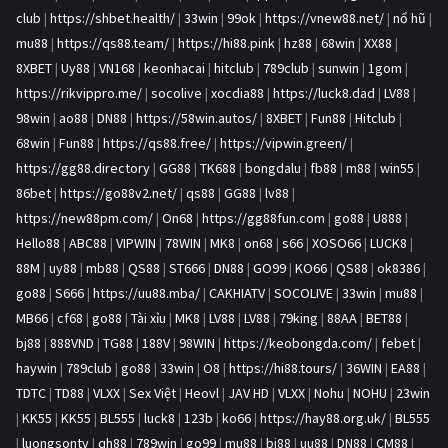
club
|
https://shbet.health/
|
33win
|
99ok
|
https://vnew88.net/
|
nổ hũ
|
mu88
|
https://qs88.team/
|
https://hi88.pink
|
hz88
|
68win
|
XX88
|
8XBET
|
Uy88
|
VN168
|
keonhacai
|
hitclub
|
789club
|
sunwin
|
1gom
|
https://rikvippro.me/
|
socolive
|
xocdia88
|
https://luck8.dad
|
LV88
|
98win
|
ao88
|
DN88
|
https://58win.autos/
|
8XBET
|
Fun88
|
Hitclub
|
68win
|
Fun88
|
https://qs88.free/
|
https://vipwin.green/
|
https://gg88.directory
|
GG88
|
TK688
|
bongdalu
|
fb88
|
m88
|
win55
|
86bet
|
https://go88v2.net/
|
qs88
|
GG88
|
lv88
|
https://new88pm.com/
|
On68
|
https://gg88fun.com
|
go88
|
U888
|
Hello88
|
ABC88
|
VIPWIN
|
78WIN
|
MK8
|
on68
|
s66
|
XOSO66
|
LUCK8
|
88M
|
uy88
|
mb88
|
QS88
|
ST666
|
DN88
|
GO99
|
KO66
|
QS88
|
ok8386
|
go88
|
S666
|
https://uu88.mba/
|
CAKHIATV
|
SOCOLIVE
|
33win
|
mu88
|
MB66
|
cf68
|
go88
|
Tài xỉu
|
MK8
|
LV88
|
LV88
|
79king
|
88AA
|
BET88
|
bj88
|
888VND
|
TG88
|
188V
|
98WIN
|
https://keobongda.com/
|
febet
|
haywin
|
789club
|
go88
|
33win
|
O8
|
https://hi88.tours/
|
36WIN
|
EA88
|
TDTC
|
TD88
|
VLXX
|
Sex Việt
|
Heovl
|
JAV HD
|
VLXX
|
Nohu
|
NOHU
|
23win
|
KK55
|
KK55
|
BL555
|
luck8
|
123b
|
ko66
|
https://hay88.org.uk/
|
BL555
|
luongsontv
|
qh88
|
789win
|
go99
|
mu88
|
bj88
|
uu88
|
DN88
|
CM88
|