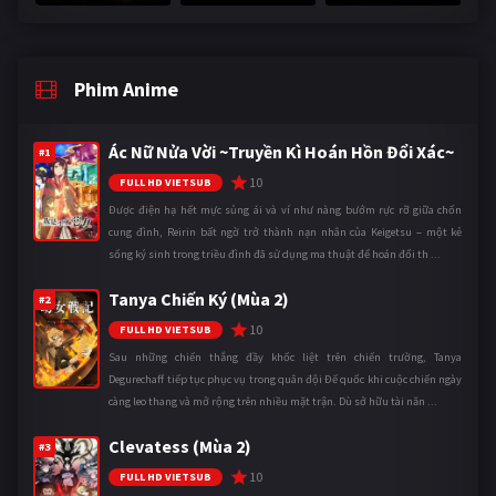
Phim Anime
Ác Nữ Nửa Vời ~Truyền Kì Hoán Hồn Đổi Xác~
#1
10
FULL HD VIETSUB
Được điện hạ hết mực sủng ái và ví như nàng bướm rực rỡ giữa chốn
cung đình, Reirin bất ngờ trở thành nạn nhân của Keigetsu – một kẻ
sống ký sinh trong triều đình đã sử dụng ma thuật để hoán đổi th ...
Tanya Chiến Ký (Mùa 2)
#2
10
FULL HD VIETSUB
Sau những chiến thắng đầy khốc liệt trên chiến trường, Tanya
Degurechaff tiếp tục phục vụ trong quân đội Đế quốc khi cuộc chiến ngày
càng leo thang và mở rộng trên nhiều mặt trận. Dù sở hữu tài năn ...
Clevatess (Mùa 2)
#3
10
FULL HD VIETSUB