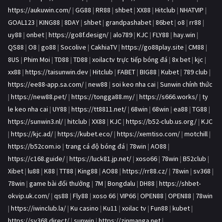
https://aukuwin.com/
|
GG88
|
RR88
|
shbet
|
XX88
|
Hitclub
|
NHATVIP
|
GOAL123
|
KING88
|
8DAY
|
shbet
|
grandpashabet
|
86bet
|
o8
|
rr88
|
uy88
|
onbet
|
https://go8f.design/
|
alo789
|
KJC
|
FLY88
|
hay.win
|
QS88
|
O8
|
go88
|
Socolive
|
CakhiaTV
|
https://go88play.site
|
CM88
|
8US
|
Phim Moi
|
TD88
|
TD88
|
xoilactv trực tiếp bóng đá
|
8x bet
|
kjc
|
xx88
|
https://taisunwin.dev
|
Hitclub
|
FABET
|
BIG88
|
Kubet
|
789 club
|
https://ee88-app.sa.com/
|
new88
|
soi keo nha cai
|
Sunwin chính thức
|
https://new88.pet/
|
https://tongga88.my/
|
https://s666.works/
|
ty
le keo nha cai
|
UY88
|
https://tt8811.net/
|
68win
|
68win
|
ea88
|
TG88
|
https://sunwin3.nl/
|
hitclub
|
XX88
|
KJC
|
https://b52-club.us.org/
|
KJC
|
https://kjc.ad/
|
https://kubet.eco/
|
https://xemtiso.com/
|
motchill
|
https://b52com.io
|
trang cá độ bóng đá
|
78win
|
AO88
|
https://c168.guide/
|
https://luck81.jp.net/
|
xoso66
|
78win
|
B52club
|
Xibet
|
lu88
|
K88
|
TT88
|
King88
|
AO88
|
https://rr88.cz/
|
78win
|
sv368
|
78win
|
game bài đổi thưởng
|
7M
|
Bongdalu
|
DH88
|
https://shbet-
okvip.uk.com/
|
qs88
|
Fly88
|
xoso 66
|
VIP66
|
OPEN88
|
OPEN88
|
78win
|
https://iwinclub.la/
|
Ku casino
|
Ku11
|
xoilac tv
|
Fun88
|
kubet
|
https://sv368.direct/
|
sunwin
|
https://zinmanga.net
|