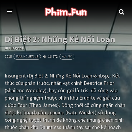
THỂ LOẠI
Dị Biệt 2: Những Kẻ Nổi Loạn
Thần thoại - Cổ trang
Hành động
Insurgent
2015
16,872
FULL HD VIETSUB
ÂU - MỸ
Tâm lý
Chiến tranh
Võ thuật - Kiếm hiệp
Nhạc kịch
Insurgent (Dị Biệt 2: Những Kẻ Nổi Loạn)&nbsp;- Kết
thúc của phần trước, nhân vật chính Beatrice Prior
Kinh dị
Tội phạm - Hình sự
(Shailene Woodley), hay còn gọi là Tris, đã xông vào
Phiêu lưu
Hài hước
phòng thí nghiệm thuộc phân khu Erudite và giải cứu
được Four (Theo James). Đồng thời cô cũng ngăn chặn
Viễn tưởng
Khoa học - Tài liệu
được kế hoạch của Jeanine (Kate Winslet) sử dụng
Hoạt hình
Thể thao
công nghệ huyết thanh để khống chế những chiến binh
thuộc phân khu Dauntless thành tay sai cho kế hoạch
Tình cảm - Lãng mạn
Kỳ ảo