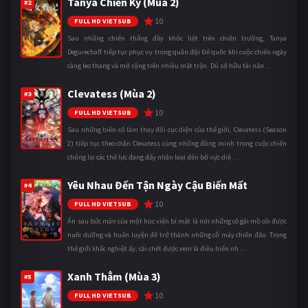
Tanya Chiến Ký (Mùa 2)
#2
10
FULL HD VIETSUB
Sau những chiến thắng đầy khốc liệt trên chiến trường, Tanya
Degurechaff tiếp tục phục vụ trong quân đội Đế quốc khi cuộc chiến ngày
càng leo thang và mở rộng trên nhiều mặt trận. Dù sở hữu tài năn ...
Clevatess (Mùa 2)
#3
10
FULL HD VIETSUB
Sau những biến cố làm thay đổi cục diện của thế giới, Clevatess (Season
2) tiếp tục theo chân Clevatess cùng những đồng minh trong cuộc chiến
chống lại các thế lực đang đẩy nhân loại đến bờ vực diệ ...
Yêu Nhau Đến Tận Ngày Cậu Biến Mất
#4
10
FULL HD VIETSUB
Ẩn sau bức màn của một học viện bí mật là nơi những cô gái mồ côi được
nuôi dưỡng và huấn luyện để trở thành những cỗ máy chiến đấu. Trong
thế giới khắc nghiệt ấy, cái chết được xem là điều hiển nh ...
Xanh Thẳm (Mùa 3)
#5
10
FULL HD VIETSUB