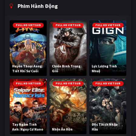
Phim Hành Động
FULL HD VIETSUB
FULL HD VIETSUB
FULL HD VIETSUB
Huyền Thoại Aang:
Chiến Binh Trong
Lực Lượng Tinh
Tiết Khí Sư Cuối
Gió
Nhuệ
Cùng
FULL HD VIETSUB
FULL HD VIETSUB
FULL HD VIETSUB
Tay Ngắm Tinh
Độc Thích Nhập
Anh: Nguy Cơ Nano
Nhện Ăn Hồn
Hầu