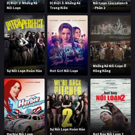
Dị Biệt 2: Những Kẻ
Dị Biệt 3: Những Kẻ
Nổi Loạn Của Lelouch
Nổi Loạn
Trung Kiên
- Phần 2
Những Kẻ Nổi Loạn Ở
Sự Nổi Loạn Hoàn Hảo
Hot Girl Nổi Loạn
Hồng Kông
Sự Nổi Loạn Hoàn Hảo
Herbie Nổi Loạn
2
Hot Boy Nổi Loạn 2