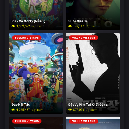
Rick Và Morty (Mùa 9)
Silo (Mùa 3)
3,009,092 lượt xem
388,347 lượt xem
FULL HD VIETSUB
FULL HD VIETSUB
Đảo Hải Tặc
Đặc Vụ Kim Tái Khởi Động
4,225,467 lượt xem
607,021 lượt xem
FULL HD VIETSUB
FULL HD VIETSUB