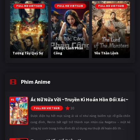
FULL HD VIETSUB
FULL HD VIETSUB
FULL HD VIETSUB
Nữ Đặc Cảnh Phản
Tương Tây Quỷ Sự
Công
Yêu Thần Lệnh
Phim Anime
Ác Nữ Nửa Vời ~Truyền Kì Hoán Hồn Đổi Xác~
#1
10
FULL HD VIETSUB
Được điện hạ hết mực sủng ái và ví như nàng bướm rực rỡ giữa chốn
cung đình, Reirin bất ngờ trở thành nạn nhân của Keigetsu – một kẻ
sống ký sinh trong triều đình đã sử dụng ma thuật để hoán đổi th ...