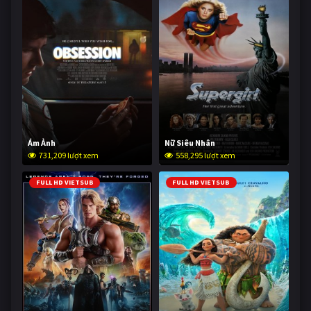
Ám Ảnh
Nữ Siêu Nhân
731,209 lượt xem
558,295 lượt xem
FULL HD VIETSUB
FULL HD VIETSUB