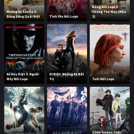
Nàng Nổi Loạn X
Những Kẻ Xấu Xa 2:
Chàng Thợ May (Mùa
Băng Đảng Quái Kiệt
Tình Yêu Nổi Loạn
2)
Kẻ Hủy Diệt 3: Người
Dị Biệt: Những Kẻ Bất
Máy Nổi Loạn
Trị
Tuổi Nổi Loạn
Code Geass: Cuộc