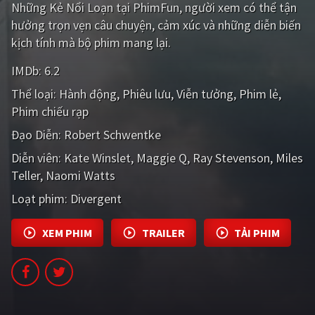
Những Kẻ Nổi Loạn tại PhimFun, người xem có thể tận
PHIM MỚI
hưởng trọn vẹn câu chuyện, cảm xúc và những diễn biến
PHIM BỘ
kịch tính mà bộ phim mang lại.
PHIM LẺ
IMDb:
6.2
Thể loại:
Hành động
Phiêu lưu
Viễn tưởng
Phim lẻ
PHIM CHIẾU RẠP
Phim chiếu rạp
TUYỂN TẬP PHIM
Đạo Diễn:
Robert Schwentke
BLOG
Diễn viên:
Kate Winslet
Maggie Q
Ray Stevenson
Miles
Teller
Naomi Watts
Loạt phim:
Divergent
XEM PHIM
TRAILER
TẢI PHIM