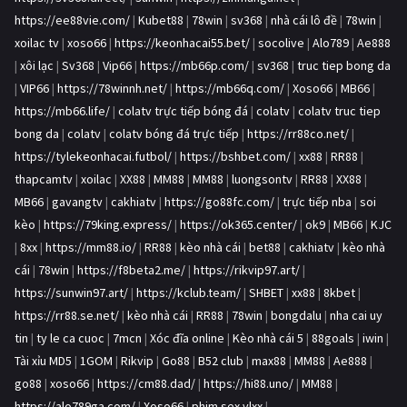
https://ee88vie.com/
|
Kubet88
|
78win
|
sv368
|
nhà cái lô đề
|
78win
|
xoilac tv
|
xoso66
|
https://keonhacai55.bet/
|
socolive
|
Alo789
|
Ae888
|
xôi lạc
|
Sv368
|
Vip66
|
https://mb66p.com/
|
sv368
|
truc tiep bong da
|
VIP66
|
https://78winnh.net/
|
https://mb66q.com/
|
Xoso66
|
MB66
|
https://mb66.life/
|
colatv trực tiếp bóng đá
|
colatv
|
colatv truc tiep
bong da
|
colatv
|
colatv bóng đá trực tiếp
|
https://rr88co.net/
|
https://tylekeonhacai.futbol/
|
https://bshbet.com/
|
xx88
|
RR88
|
thapcamtv
|
xoilac
|
XX88
|
MM88
|
MM88
|
luongsontv
|
RR88
|
XX88
|
MB66
|
gavangtv
|
cakhiatv
|
https://go88fc.com/
|
trực tiếp nba
|
soi
kèo
|
https://79king.express/
|
https://ok365.center/
|
ok9
|
MB66
|
KJC
|
8xx
|
https://mm88.io/
|
RR88
|
kèo nhà cái
|
bet88
|
cakhiatv
|
kèo nhà
cái
|
78win
|
https://f8beta2.me/
|
https://rikvip97.art/
|
https://sunwin97.art/
|
https://kclub.team/
|
SHBET
|
xx88
|
8kbet
|
https://rr88.se.net/
|
kèo nhà cái
|
RR88
|
78win
|
bongdalu
|
nha cai uy
tin
|
ty le ca cuoc
|
7mcn
|
Xóc đĩa online
|
Kèo nhà cái 5
|
88goals
|
iwin
|
Tài xỉu MD5
|
1GOM
|
Rikvip
|
Go88
|
B52 club
|
max88
|
MM88
|
Ae888
|
go88
|
xoso66
|
https://cm88.dad/
|
https://hi88.uno/
|
MM88
|
https://alo789ga.com/
|
Xoso66
|
phim sex vlxx
|