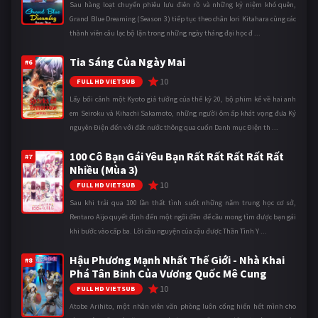
Sau hàng loạt chuyến phiêu lưu điên rồ và những kỷ niệm khó quên,
Grand Blue Dreaming (Season 3) tiếp tục theo chân Iori Kitahara cùng các
thành viên câu lạc bộ lặn trong những ngày tháng đại học đ ...
Tia Sáng Của Ngày Mai
#6
10
FULL HD VIETSUB
Lấy bối cảnh một Kyoto giả tưởng của thế kỷ 20, bộ phim kể về hai anh
em Seiroku và Kihachi Sakamoto, những người ôm ấp khát vọng đưa Kỷ
nguyên Điện đến với đất nước thông qua cuốn Danh mục Điện th ...
100 Cô Bạn Gái Yêu Bạn Rất Rất Rất Rất Rất
#7
Nhiều (Mùa 3)
10
FULL HD VIETSUB
Sau khi trải qua 100 lần thất tình suốt những năm trung học cơ sở,
Rentaro Aijo quyết định đến một ngôi đền để cầu mong tìm được bạn gái
khi bước vào cấp ba. Lời cầu nguyện của cậu được Thần Tình Y ...
Hậu Phương Mạnh Nhất Thế Giới - Nhà Khai
#8
Phá Tân Binh Của Vương Quốc Mê Cung
10
FULL HD VIETSUB
Atobe Arihito, một nhân viên văn phòng luôn cống hiến hết mình cho