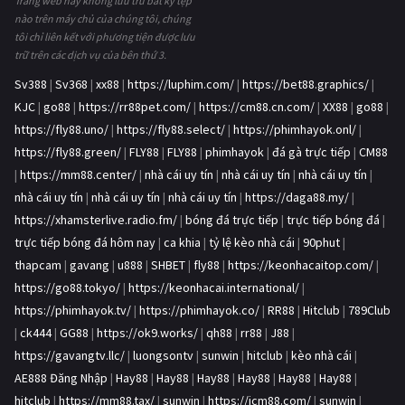
Trang web này không lưu trữ bất kỳ tệp
nào trên máy chủ của chúng tôi, chúng
tôi chỉ liên kết với phương tiện được lưu
trữ trên các dịch vụ của bên thứ 3.
Sv388
|
Sv368
|
xx88
|
https://luphim.com/
|
https://bet88.graphics/
|
KJC
|
go88
|
https://rr88pet.com/
|
https://cm88.cn.com/
|
XX88
|
go88
|
https://fly88.uno/
|
https://fly88.select/
|
https://phimhayok.onl/
|
https://fly88.green/
|
FLY88
|
FLY88
|
phimhayok
|
đá gà trực tiếp
|
CM88
|
https://mm88.center/
|
nhà cái uy tín
|
nhà cái uy tín
|
nhà cái uy tín
|
nhà cái uy tín
|
nhà cái uy tín
|
nhà cái uy tín
|
https://daga88.my/
|
https://xhamsterlive.radio.fm/
|
bóng đá trực tiếp
|
trực tiếp bóng đá
|
trực tiếp bóng đá hôm nay
|
ca khia
|
tỷ lệ kèo nhà cái
|
90phut
|
thapcam
|
gavang
|
u888
|
SHBET
|
fly88
|
https://keonhacaitop.com/
|
https://go88.tokyo/
|
https://keonhacai.international/
|
https://phimhayok.tv/
|
https://phimhayok.co/
|
RR88
|
Hitclub
|
789Club
|
ck444
|
GG88
|
https://ok9.works/
|
qh88
|
rr88
|
J88
|
https://gavangtv.llc/
|
luongsontv
|
sunwin
|
hitclub
|
kèo nhà cái
|
AE888 Đăng Nhập
|
Hay88
|
Hay88
|
Hay88
|
Hay88
|
Hay88
|
Hay88
|
hitclub
|
https://mm88.tax/
|
sunwin
|
https://icm88.com/
|
sunwin
|