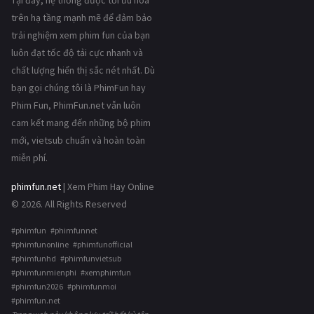
Tại đây, hệ thống được tối ưu hóa
trên hạ tầng mạnh mẽ để đảm bảo
trải nghiệm xem phim fun của bạn
luôn đạt tốc độ tải cực nhanh và
chất lượng hiển thị sắc nét nhất. Dù
bạn gọi chúng tôi là PhimFun hay
Phim Fun, PhimFun.net vẫn luôn
cam kết mang đến những bộ phim
mới, vietsub chuẩn và hoàn toàn
miễn phí.
phimfun.net
| Xem Phim Hay Online
© 2026. All Rights Reserved
#phimfun #phimfunnet
#phimfunonline #phimfunofficial
#phimfunhd #phimfunvietsub
#phimfunmienphi #xemphimfun
#phimfun2026 #phimfunmoi
#phimfun.net