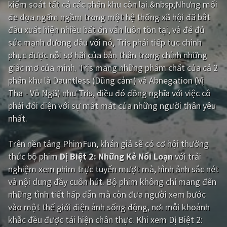
kiểm soát tất cả các phân khu còn lại.&nbsp;Nhưng mối
đe dọa ngấm ngầm trong một hệ thống xã hội đã bắt
Giật gân
Gia đình
đầu xuất hiện nhiều bất ổn vẫn luôn tồn tại, và để đủ
Bí ẩn
Lịch sử
sức mạnh đương đâu với nó, Tris phải tiếp tục chinh
phục được nỗi sợ hãi của bản thân trong chính những
Viễn Tây
Tiểu sử
giấc mơ của mình. Tris mang những phẩm chất của cả 2
GameShow
DramaTV
phân khu là Dauntless (Dũng cảm) và Abnegation (Vị
Tha - Vô Ngã) như Tris, điều đó đồng nghĩa với việc cô
QUỐC GIA
phải đối diện với sự mất mát của những người thân yêu
nhất.
Âu - Mỹ
Trung Quốc - Hồng Kông
Trên nền tảng
PhimFun
, khán giả sẽ có cơ hội thưởng
Hàn Quốc
Nhật Bản
thức bộ phim
Dị Biệt 2: Những Kẻ Nổi Loạn
với trải
Ấn Độ
Việt Nam
nghiệm xem phim trực tuyến mượt mà, hình ảnh sắc nét
và nội dung đầy cuốn hút. Bộ phim không chỉ mang đến
Tổng hợp
những tình tiết hấp dẫn mà còn đưa người xem bước
vào một thế giới điện ảnh sống động, nơi mỗi khoảnh
CẬP NHẬT
khắc đều được tái hiện chân thực. Khi xem Dị Biệt 2: