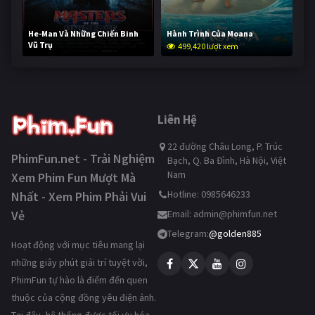
He-Man Và Những Chiến Binh
Hành Trình Của Moana
Vũ Trụ
499,420 lượt xem
248,852 lượt xem
Liên Hệ
22 đường Châu Long, P. Trúc
PhimFun.net - Trải Nghiệm
Bạch, Q. Ba Đình, Hà Nội, Việt
Nam
Xem Phim Fun Mượt Mà
Hotline: 0985646233
Nhất - Xem Phim Phải Vui
Vẻ
Email:
admin@phimfun.net
Telegram:
@golden885
Hoạt động với mục tiêu mang lại
những giây phút giải trí tuyệt vời,
PhimFun tự hào là điểm đến quen
thuộc của cộng đồng yêu điện ảnh.