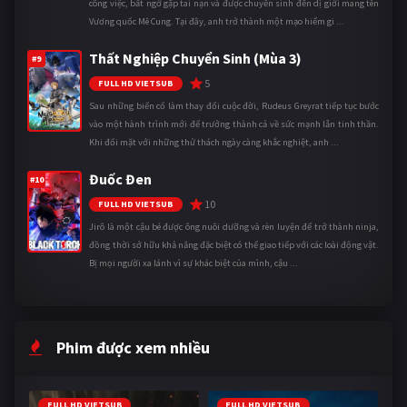
công việc, bất ngờ gặp tai nạn và được chuyển sinh đến dị giới mang tên
Vương quốc Mê Cung. Tại đây, anh trở thành một mạo hiểm gi ...
Thất Nghiệp Chuyển Sinh (Mùa 3)
#9
5
FULL HD VIETSUB
Sau những biến cố làm thay đổi cuộc đời, Rudeus Greyrat tiếp tục bước
vào một hành trình mới để trưởng thành cả về sức mạnh lẫn tinh thần.
Khi đối mặt với những thử thách ngày càng khắc nghiệt, anh ...
Đuốc Đen
#10
10
FULL HD VIETSUB
Jirô là một cậu bé được ông nuôi dưỡng và rèn luyện để trở thành ninja,
đồng thời sở hữu khả năng đặc biệt có thể giao tiếp với các loài động vật.
Bị mọi người xa lánh vì sự khác biệt của mình, cậu ...
Phim được xem nhiều
FULL HD VIETSUB
FULL HD VIETSUB