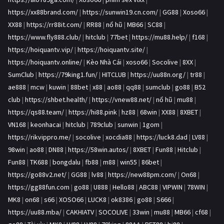
https://xx88brand.com/
|
https://sunwin19.cn.com/
|
GG88
|
Xoso66
|
XX88
|
https://rr88it.com/
|
RR88
|
nổ hũ
|
MB66
|
SC88
|
https://www.fly888.club/
|
hitclub
|
77bet
|
https://mu88.help/
|
f168
|
https://hoiquantv.vip/
|
https://hoiquantv.site/
|
https://hoiquantv.online/
|
Kèo Nhà Cái
|
xoso66
|
Socolive
|
8XX
|
SumClub
|
https://79king1.fun/
|
HITCLUB
|
https://uu88n.org/
|
tr88
|
ae888
|
mcw
|
kuwin
|
88bet
|
x88
|
ao88
|
qq88
|
sumclub
|
go88
|
B52
club
|
https://shbet.health/
|
https://vnew88.net/
|
nổ hũ
|
mu88
|
https://qs88.team/
|
https://hi88.pink
|
hz88
|
68win
|
XX88
|
8XBET
|
VN168
|
keonhacai
|
hitclub
|
789club
|
sunwin
|
1gom
|
https://rikvippro.me/
|
socolive
|
xocdia88
|
https://luck8.dad
|
LV88
|
98win
|
ao88
|
DN88
|
https://58win.autos/
|
8XBET
|
Fun88
|
Hitclub
|
Fun88
|
TK688
|
bongdalu
|
fb88
|
m88
|
win55
|
86bet
|
https://go88v2.net/
|
GG88
|
lv88
|
https://new88pm.com/
|
On68
|
https://gg88fun.com
|
go88
|
U888
|
Hello88
|
ABC88
|
VIPWIN
|
78WIN
|
MK8
|
on68
|
s66
|
XOSO66
|
LUCK8
|
ok8386
|
go88
|
S666
|
https://uu88.mba/
|
CAKHIATV
|
SOCOLIVE
|
33win
|
mu88
|
MB66
|
cf68
|