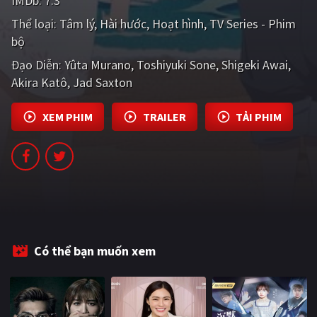
IMDb:
7.3
PHIM MỚI
Thể loại:
Tâm lý
Hài hước
Hoạt hình
TV Series - Phim
bộ
PHIM BỘ
Đạo Diễn:
Yûta Murano
Toshiyuki Sone
Shigeki Awai
PHIM LẺ
Akira Katô
Jad Saxton
PHIM CHIẾU RẠP
XEM PHIM
TRAILER
TẢI PHIM
TUYỂN TẬP PHIM
BLOG
Có thể bạn muốn xem