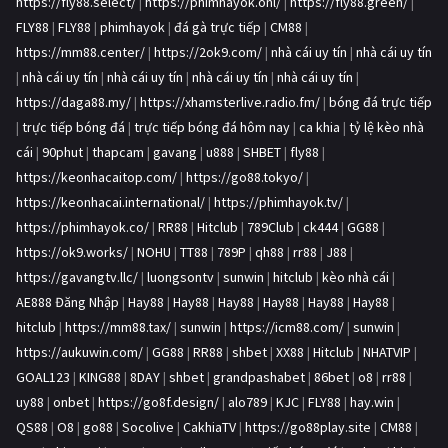
https://fly88.select/
|
https://phimhayok.onl/
|
https://fly88.green/
|
FLY88
|
FLY88
|
phimhayok
|
đá gà trực tiếp
|
CM88
|
https://mm88.center/
|
https://2ok9.com/
|
nhà cái uy tín
|
nhà cái uy tín
|
nhà cái uy tín
|
nhà cái uy tín
|
nhà cái uy tín
|
nhà cái uy tín
|
https://daga88.my/
|
https://xhamsterlive.radio.fm/
|
bóng đá trực tiếp
|
trực tiếp bóng đá
|
trực tiếp bóng đá hôm nay
|
ca khia
|
tỷ lệ kèo nhà
cái
|
90phut
|
thapcam
|
gavang
|
u888
|
SHBET
|
fly88
|
https://keonhacaitop.com/
|
https://go88.tokyo/
|
https://keonhacai.international/
|
https://phimhayok.tv/
|
https://phimhayok.co/
|
RR88
|
Hitclub
|
789Club
|
ck444
|
GG88
|
https://ok9.works/
|
NOHU
|
TT88
|
789P
|
qh88
|
rr88
|
J88
|
https://gavangtv.llc/
|
luongsontv
|
sunwin
|
hitclub
|
kèo nhà cái
|
AE888 Đăng Nhập
|
Hay88
|
Hay88
|
Hay88
|
Hay88
|
Hay88
|
Hay88
|
hitclub
|
https://mm88.tax/
|
sunwin
|
https://icm88.com/
|
sunwin
|
https://aukuwin.com/
|
GG88
|
RR88
|
shbet
|
XX88
|
Hitclub
|
NHATVIP
|
GOAL123
|
KING88
|
8DAY
|
shbet
|
grandpashabet
|
86bet
|
o8
|
rr88
|
uy88
|
onbet
|
https://go8f.design/
|
alo789
|
KJC
|
FLY88
|
hay.win
|
QS88
|
O8
|
go88
|
Socolive
|
CakhiaTV
|
https://go88play.site
|
CM88
|