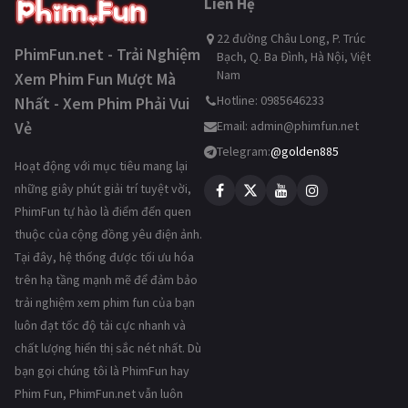
Liên Hệ
22 đường Châu Long, P. Trúc
PhimFun.net - Trải Nghiệm
Bạch, Q. Ba Đình, Hà Nội, Việt
Nam
Xem Phim Fun Mượt Mà
Hotline: 0985646233
Nhất - Xem Phim Phải Vui
Vẻ
Email:
admin@phimfun.net
Telegram:
@golden885
Hoạt động với mục tiêu mang lại
những giây phút giải trí tuyệt vời,
PhimFun tự hào là điểm đến quen
thuộc của cộng đồng yêu điện ảnh.
Tại đây, hệ thống được tối ưu hóa
trên hạ tầng mạnh mẽ để đảm bảo
trải nghiệm xem phim fun của bạn
luôn đạt tốc độ tải cực nhanh và
chất lượng hiển thị sắc nét nhất. Dù
bạn gọi chúng tôi là PhimFun hay
Phim Fun, PhimFun.net vẫn luôn