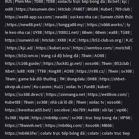
8US
|
Phim Moi
|
TD88
|
TD88
|
xoilactv trực tiếp bóng đá
|
8x bet
|
kjc
|
xx88
|
https://taisunwin.dev
|
Hitclub
|
FABET
|
BIG88
|
Kubet
|
789 club
|
https://ee88-app.sa.com/
|
new88
|
soi keo nha cai
|
Sunwin chính thức
|
https://new88.pet/
|
https://tongga88.my/
|
https://s666.works/
|
ty
le keo nha cai
|
UY88
|
https://tt8811.net/
|
68win
|
68win
|
ea88
|
TG88
|
https://sunwin3.nl/
|
hitclub
|
XX88
|
KJC
|
https://b52-club.us.org/
|
KJC
|
https://kjc.ad/
|
https://kubet.eco/
|
https://xemtiso.com/
|
motchill
|
https://b52com.io
|
trang cá độ bóng đá
|
78win
|
AO88
|
https://c168.guide/
|
https://luck81.jp.net/
|
xoso66
|
78win
|
B52club
|
Xibet
|
lu88
|
K88
|
TT88
|
King88
|
AO88
|
https://rr88.cz/
|
78win
|
sv368
|
78win
|
game bài đổi thưởng
|
7M
|
Bongdalu
|
DH88
|
https://shbet-
okvip.uk.com/
|
Ku casino
|
Ku11
|
xoilac tv
|
Fun88
|
kubet
|
https://sv368.direct/
|
https://zinmanga.net
|
https://ee88vie.com/
|
Kubet88
|
78win
|
sv368
|
nhà cái lô đề
|
78win
|
xoilac tv
|
xoso66
|
https://keonhacai55.bet/
|
socolive
|
Alo789
|
Ae888
|
xôi lạc
|
vip66
|
Sv368
|
Vip66
|
https://mb66p.com/
|
sv368
|
truc tiep bong da
|
VIP66
|
https://78winnh.net/
|
https://mb66q.com/
|
Xoso66
|
MB66
|
https://mb66.life/
|
colatv trực tiếp bóng đá
|
colatv
|
colatv truc tiep