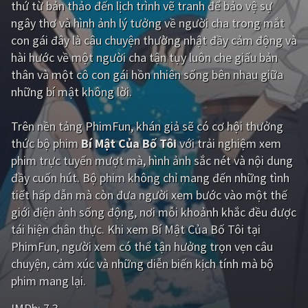
thứ từ bản thảo đến lịch trình vẽ tranh để bảo vệ sự
ngây thơ và hình ảnh lý tưởng về người cha trong mắt
Giật gân
Gia đình
con gái đây là câu chuyện thường nhật đầy cảm động và
Bí ẩn
Lịch sử
hài hước về một người cha tận tụy luôn che giấu bản
thân và một cô con gái hồn nhiên sống bên nhau giữa
Viễn Tây
Tiểu sử
những bí mật không lời.
GameShow
DramaTV
Trên nền tảng
PhimFun
, khán giả sẽ có cơ hội thưởng
QUỐC GIA
thức bộ phim
Bí Mật Của Bố Tôi
với trải nghiệm xem
phim trực tuyến mượt mà, hình ảnh sắc nét và nội dung
Âu - Mỹ
Trung Quốc - Hồng Kông
đầy cuốn hút. Bộ phim không chỉ mang đến những tình
tiết hấp dẫn mà còn đưa người xem bước vào một thế
Hàn Quốc
Nhật Bản
giới điện ảnh sống động, nơi mỗi khoảnh khắc đều được
Ấn Độ
Việt Nam
tái hiện chân thực. Khi xem Bí Mật Của Bố Tôi tại
PhimFun, người xem có thể tận hưởng trọn vẹn câu
Tổng hợp
chuyện, cảm xúc và những diễn biến kịch tính mà bộ
phim mang lại.
CẬP NHẬT