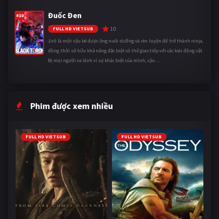
Đuốc Đen
#10
10
FULL HD VIETSUB
Jirô là một cậu bé được ông nuôi dưỡng và rèn luyện để trở thành ninja,
đồng thời sở hữu khả năng đặc biệt có thể giao tiếp với các loài động vật.
Bị mọi người xa lánh vì sự khác biệt của mình, cậu ...
Phim được xem nhiều
FULL HD VIETSUB
FULL HD VIETSUB