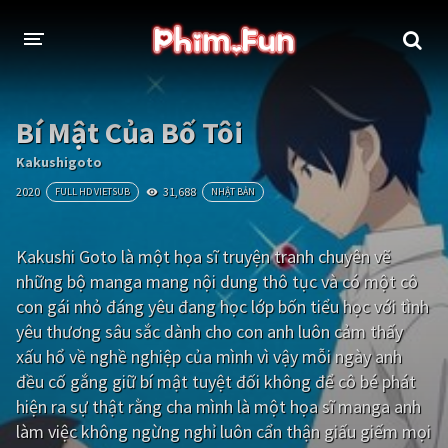
THỂ LOẠI
Bí Mật Của Bố Tôi
Thần thoại - Cổ trang
Hành động
Kakushigoto
2020
31,688
FULL HD VIETSUB
NHẬT BẢN
Tâm lý
Chiến tranh
Võ thuật - Kiếm hiệp
Nhạc kịch
Kakushi Goto là một họa sĩ truyện tranh chuyên vẽ
những bộ manga mang nội dung thô tục và có một cô
Kinh dị
Tội phạm - Hình sự
con gái nhỏ đáng yêu đang học lớp bốn tiểu học với tình
Phiêu lưu
Hài hước
yêu thương sâu sắc dành cho con anh luôn cảm thấy
xấu hổ về nghề nghiệp của mình vì vậy mỗi ngày anh
Viễn tưởng
Khoa học - Tài liệu
đều cố gắng giữ bí mật tuyệt đối không để cô bé phát
Hoạt hình
Thể thao
hiện ra sự thật rằng cha mình là một họa sĩ manga anh
làm việc không ngừng nghỉ luôn cẩn thận giấu giếm mọi
Tình cảm - Lãng mạn
Kỳ ảo