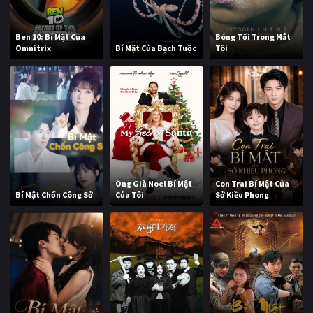
Ben 10: Bí Mật Của
Bóng Tối Trong Mắt
Omnitrix
Bí Mật Của Bạch Tuộc
Tôi
Ông Già Noel Bí Mật
Con Trai Bí Mật Của
Bí Mật Chốn Công Sở
Của Tôi
Sở Kiều Phong