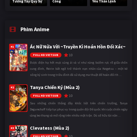
Tương Tây Quỷ Sự
Công
Yêu Thần Lệnh
Phim Anime
Ác Nữ Nửa Vời ~Truyền Kì Hoán Hồn Đổi Xác~
#1
10
FULL HD VIETSUB
Được điện hạ hết mực sủng ái và ví như nàng bướm rực rỡ giữa chốn
cung đình, Reirin bất ngờ trở thành nạn nhân của Keigetsu – một kẻ
sống ký sinh trong triều đình đã sử dụng ma thuật để hoán đổi th ...
Tanya Chiến Ký (Mùa 2)
#2
10
FULL HD VIETSUB
Sau những chiến thắng đầy khốc liệt trên chiến trường, Tanya
Degurechaff tiếp tục phục vụ trong quân đội Đế quốc khi cuộc chiến ngày
càng leo thang và mở rộng trên nhiều mặt trận. Dù sở hữu tài năn ...
Clevatess (Mùa 2)
#3
10
FULL HD VIETSUB