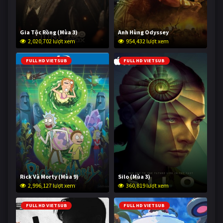
Gia Tộc Rồng (Mùa 3)
Anh Hùng Odyssey
2,020,702 lượt xem
954,432 lượt xem
FULL HD VIETSUB
FULL HD VIETSUB
Rick Và Morty (Mùa 9)
Silo (Mùa 3)
2,996,127 lượt xem
360,819 lượt xem
FULL HD VIETSUB
FULL HD VIETSUB