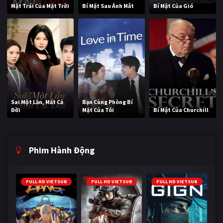
Mặt Trái Của Mặt Trời
Bí Mật Sau Ánh Mắt
Bí Mật Của Gió
Sai Một Lần, Mất Cả
Bạn Cùng Phòng Bí
Đời
Mật Của Tôi
Bí Mật Của Churchill
Phim Hành Động
FULL HD VIETSUB
FULL HD VIETSUB
FULL HD VIETSUB