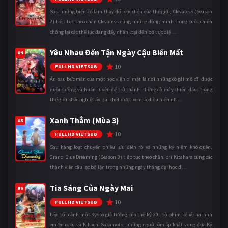
Sau những biến cố làm thay đổi cục diện của thế giới, Clevatess (Season
2) tiếp tục theo chân Clevatess cùng những đồng minh trong cuộc chiến
chống lại các thế lực đang đẩy nhân loại đến bờ vực diệ ...
Yêu Nhau Đến Tận Ngày Cậu Biến Mất
#4
10
FULL HD VIETSUB
Ẩn sau bức màn của một học viện bí mật là nơi những cô gái mồ côi được
nuôi dưỡng và huấn luyện để trở thành những cỗ máy chiến đấu. Trong
thế giới khắc nghiệt ấy, cái chết được xem là điều hiển nh ...
Xanh Thẳm (Mùa 3)
#5
10
FULL HD VIETSUB
Sau hàng loạt chuyến phiêu lưu điên rồ và những kỷ niệm khó quên,
Grand Blue Dreaming (Season 3) tiếp tục theo chân Iori Kitahara cùng các
thành viên câu lạc bộ lặn trong những ngày tháng đại học đ ...
Tia Sáng Của Ngày Mai
#6
10
FULL HD VIETSUB
Lấy bối cảnh một Kyoto giả tưởng của thế kỷ 20, bộ phim kể về hai anh
em Seiroku và Kihachi Sakamoto, những người ôm ấp khát vọng đưa Kỷ