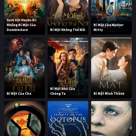
Sinh Vật Huyền Bí:
Những Bí Mật Của
Bí Mật Của Walter
Dumbledore
Bí Mật Không Thể Nói
Mitty
Bí Mật Nhỏ Của
Bí Mật Của Cha
Chúng Ta
Bí Mật Minh Thành