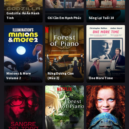
Godzilla: Kẻ Ăn Hành
Tinh
Chỉ Cần Em Hạnh Phúc
Sống Lại Tuổi 18
Minions & More
Rừng Dương Cầm
Volume 2
(Mùa 2)
One More Time