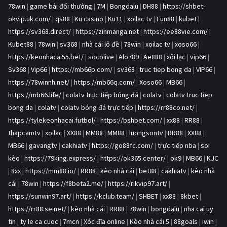
78win
|
game bài đổi thưởng
|
7M
|
Bongdalu
|
DH88
|
https://shbet-
okvip.uk.com/
|
qs88
|
Ku casino
|
Ku11
|
xoilac tv
|
Fun88
|
kubet
|
https://sv368.direct/
|
https://zinmanga.net
|
https://ee88vie.com/
|
Kubet88
|
78win
|
sv368
|
nhà cái lô đề
|
78win
|
xoilac tv
|
xoso66
|
https://keonhacai55.bet/
|
socolive
|
Alo789
|
Ae888
|
xôi lạc
|
vip66
|
Sv368
|
Vip66
|
https://mb66p.com/
|
sv368
|
truc tiep bong da
|
VIP66
|
https://78winnh.net/
|
https://mb66q.com/
|
Xoso66
|
MB66
|
https://mb66.life/
|
colatv trực tiếp bóng đá
|
colatv
|
colatv truc tiep
bong da
|
colatv
|
colatv bóng đá trực tiếp
|
https://rr88co.net/
|
https://tylekeonhacai.futbol/
|
https://bshbet.com/
|
xx88
|
RR88
|
thapcamtv
|
xoilac
|
XX88
|
MM88
|
MM88
|
luongsontv
|
RR88
|
XX88
|
MB66
|
gavangtv
|
cakhiatv
|
https://go88fc.com/
|
trực tiếp nba
|
soi
kèo
|
https://79king.express/
|
https://ok365.center/
|
ok9
|
MB66
|
KJC
|
8xx
|
https://mm88.io/
|
RR88
|
kèo nhà cái
|
bet88
|
cakhiatv
|
kèo nhà
cái
|
78win
|
https://f8beta2.me/
|
https://rikvip97.art/
|
https://sunwin97.art/
|
https://kclub.team/
|
SHBET
|
xx88
|
8kbet
|
https://rr88.se.net/
|
kèo nhà cái
|
RR88
|
78win
|
bongdalu
|
nha cai uy
tin
|
ty le ca cuoc
|
7mcn
|
Xóc đĩa online
|
Kèo nhà cái 5
|
88goals
|
iwin
|