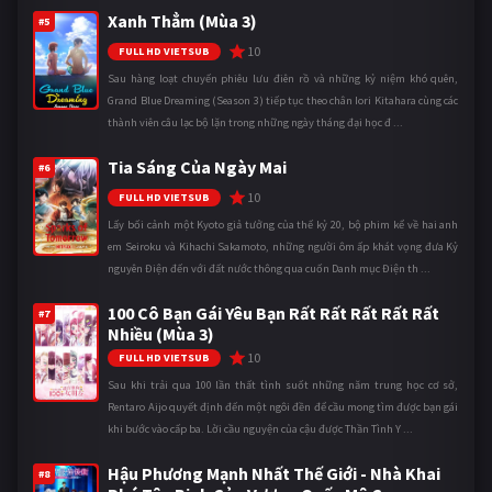
Xanh Thẳm (Mùa 3)
#5
10
FULL HD VIETSUB
Sau hàng loạt chuyến phiêu lưu điên rồ và những kỷ niệm khó quên,
Grand Blue Dreaming (Season 3) tiếp tục theo chân Iori Kitahara cùng các
thành viên câu lạc bộ lặn trong những ngày tháng đại học đ ...
Tia Sáng Của Ngày Mai
#6
10
FULL HD VIETSUB
Lấy bối cảnh một Kyoto giả tưởng của thế kỷ 20, bộ phim kể về hai anh
em Seiroku và Kihachi Sakamoto, những người ôm ấp khát vọng đưa Kỷ
nguyên Điện đến với đất nước thông qua cuốn Danh mục Điện th ...
100 Cô Bạn Gái Yêu Bạn Rất Rất Rất Rất Rất
#7
Nhiều (Mùa 3)
10
FULL HD VIETSUB
Sau khi trải qua 100 lần thất tình suốt những năm trung học cơ sở,
Rentaro Aijo quyết định đến một ngôi đền để cầu mong tìm được bạn gái
khi bước vào cấp ba. Lời cầu nguyện của cậu được Thần Tình Y ...
Hậu Phương Mạnh Nhất Thế Giới - Nhà Khai
#8