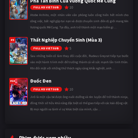
Phá Tân Binh Của Vương Quốc Mê Cung
10
FULL HD VIETSUB
Atobe Arihito, một nhân viên văn phòng luôn cống hiến hết mình cho
công việc, bất ngờ gặp tai nạn và được chuyển sinh đến dị giới mang tên
Vương quốc Mê Cung. Tại đây, anh trở thành một mạo hiểm gi ...
Thất Nghiệp Chuyển Sinh (Mùa 3)
#9
5
FULL HD VIETSUB
Sau những biến cố làm thay đổi cuộc đời, Rudeus Greyrat tiếp tục bước
vào một hành trình mới để trưởng thành cả về sức mạnh lẫn tinh thần.
Khi đối mặt với những thử thách ngày càng khắc nghiệt, anh ...
Đuốc Đen
#10
10
FULL HD VIETSUB
Jirô là một cậu bé được ông nuôi dưỡng và rèn luyện để trở thành ninja,
đồng thời sở hữu khả năng đặc biệt có thể giao tiếp với các loài động vật.
Bị mọi người xa lánh vì sự khác biệt của mình, cậu ...
Phim được xem nhiều