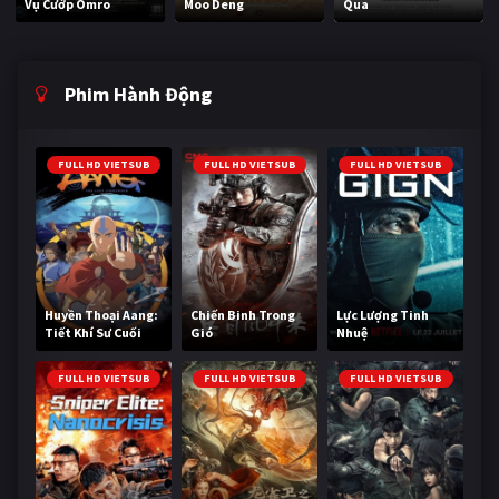
Vụ Cướp Omro
Moo Deng
Qua
Phim Hành Động
FULL HD VIETSUB
FULL HD VIETSUB
FULL HD VIETSUB
Huyền Thoại Aang:
Chiến Binh Trong
Lực Lượng Tinh
Tiết Khí Sư Cuối
Gió
Nhuệ
Cùng
FULL HD VIETSUB
FULL HD VIETSUB
FULL HD VIETSUB