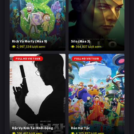
Rick Và Morty (Mùa 9)
Silo (Mùa 3)
2,997,334 lượt xem
364,807 lượt xem
FULL HD VIETSUB
FULL HD VIETSUB
Đặc Vụ Kim Tái Khởi Động
Đảo Hải Tặc
596,463 lượt xem
4,205,837 lượt xem