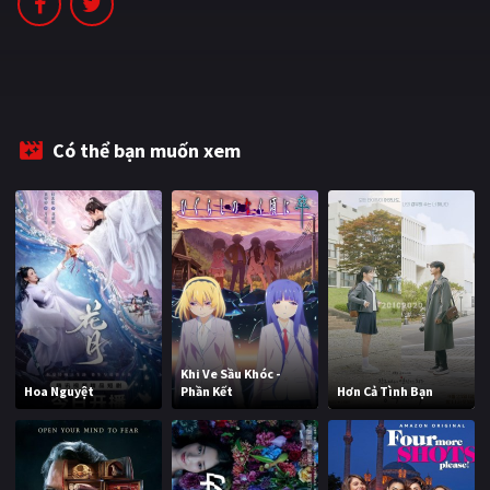
PHIM MỚI
PHIM BỘ
PHIM LẺ
Có thể bạn muốn xem
PHIM CHIẾU RẠP
TUYỂN TẬP PHIM
BLOG
Khi Ve Sầu Khóc -
Hoa Nguyệt
Phần Kết
Hơn Cả Tình Bạn