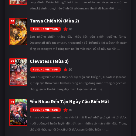
cung đình, Reirin bất ngờ trở thành nạn nhân của Keigetsu – một kẻ
sống ký sinh trong triều đình đã sử dụng ma thuật để hoán đổi th ...
Tanya Chiến Ký (Mùa 2)
#2
10
FULL HD VIETSUB
Sau những chiến thắng đầy khốc liệt trên chiến trường, Tanya
Degurechaff tiếp tục phục vụ trong quân đội Đế quốc khi cuộc chiến ngày
càng leo thang và mở rộng trên nhiều mặt trận. Dù sở hữu tài năn ...
Clevatess (Mùa 2)
#3
10
FULL HD VIETSUB
Sau những biến cố làm thay đổi cục diện của thế giới, Clevatess (Season
2) tiếp tục theo chân Clevatess cùng những đồng minh trong cuộc chiến
chống lại các thế lực đang đẩy nhân loại đến bờ vực diệ ...
Yêu Nhau Đến Tận Ngày Cậu Biến Mất
#4
10
FULL HD VIETSUB
Ẩn sau bức màn của một học viện bí mật là nơi những cô gái mồ côi được
nuôi dưỡng và huấn luyện để trở thành những cỗ máy chiến đấu. Trong
thế giới khắc nghiệt ấy, cái chết được xem là điều hiển nh ...