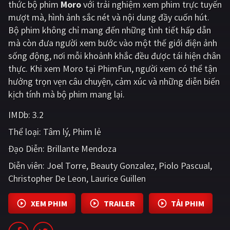
thức bộ phim
Moro
với trải nghiệm xem phim trực tuyến
mượt mà, hình ảnh sắc nét và nội dung đầy cuốn hút.
Giật gân
Gia đình
Bộ phim không chỉ mang đến những tình tiết hấp dẫn
Bí ẩn
Lịch sử
mà còn đưa người xem bước vào một thế giới điện ảnh
sống động, nơi mỗi khoảnh khắc đều được tái hiện chân
Viễn Tây
Tiểu sử
thực. Khi xem Moro tại PhimFun, người xem có thể tận
GameShow
DramaTV
hưởng trọn vẹn câu chuyện, cảm xúc và những diễn biến
kịch tính mà bộ phim mang lại.
QUỐC GIA
IMDb:
3.2
Âu - Mỹ
Trung Quốc - Hồng Kông
Thể loại:
Tâm lý
Phim lẻ
Đạo Diễn:
Brillante Mendoza
Hàn Quốc
Nhật Bản
Diễn viên:
Joel Torre
Beauty Gonzalez
Piolo Pascual
Ấn Độ
Việt Nam
Christopher De Leon
Laurice Guillen
Tổng hợp
XEM PHIM
TRAILER
TẢI PHIM
CẬP NHẬT