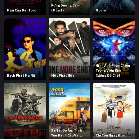
Rừng Dương Cầm
Máu Của Del Toro
(Mùa 1)
Momo
Hình Ảnh Phản Chiếu
Trong Viên Kim
Bạch Phát Ma Nữ
Một Phát Nữa
Cương Đã Chết
Xe Tải Đồ Ăn: Tình
Yêu Đánh Cắp Và...
Chỉ Còn Ngày Hôm