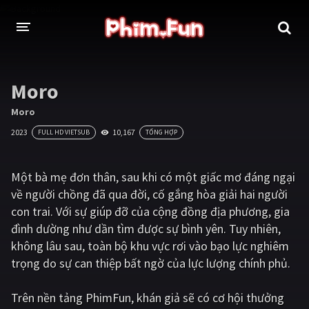
THỂ LOẠI
Moro
Thần thoại - Cổ trang
Hành động
Moro
2023
10,167
FULL HD VIETSUB
TỔNG HỢP
Tâm lý
Chiến tranh
Võ thuật - Kiếm hiệp
Nhạc kịch
Một bà mẹ đơn thân, sau khi có một giấc mơ đáng ngại
về người chồng đã qua đời, cố gắng hòa giải hai người
Kinh dị
Tội phạm - Hình sự
con trai. Với sự giúp đỡ của cộng đồng địa phương, gia
Phiêu lưu
Hài hước
đình dường như dần tìm được sự bình yên. Tuy nhiên,
không lâu sau, toàn bộ khu vực rơi vào bạo lực nghiêm
Viễn tưởng
Khoa học - Tài liệu
trọng do sự can thiệp bất ngờ của lực lượng chính phủ.
Hoạt hình
Thể thao
Trên nền tảng
PhimFun
, khán giả sẽ có cơ hội thưởng
Tình cảm - Lãng mạn
Kỳ ảo