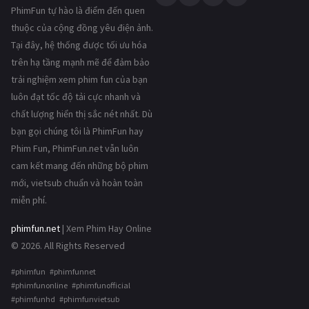
PhimFun tự hào là điểm đến quen
thuộc của cộng đồng yêu điện ảnh.
Tại đây, hệ thống được tối ưu hóa
trên hạ tầng mạnh mẽ để đảm bảo
trải nghiệm xem phim fun của bạn
luôn đạt tốc độ tải cực nhanh và
chất lượng hiển thị sắc nét nhất. Dù
bạn gọi chúng tôi là PhimFun hay
Phim Fun, PhimFun.net vẫn luôn
cam kết mang đến những bộ phim
mới, vietsub chuẩn và hoàn toàn
miễn phí.
phimfun.net
| Xem Phim Hay Online
© 2026. All Rights Reserved
#phimfun #phimfunnet
#phimfunonline #phimfunofficial
#phimfunhd #phimfunvietsub