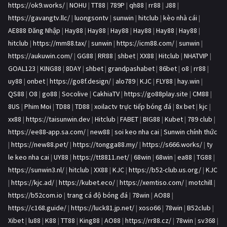
https://ok9.works/
|
NOHU
|
TT88
|
789P
|
qh88
|
rr88
|
J88
|
https://gavangtv.llc/
|
luongsontv
|
sunwin
|
hitclub
|
kèo nhà cái
|
AE888 Đăng Nhập
|
Hay88
|
Hay88
|
Hay88
|
Hay88
|
Hay88
|
Hay88
|
hitclub
|
https://mm88.tax/
|
sunwin
|
https://icm88.com/
|
sunwin
|
https://aukuwin.com/
|
GG88
|
RR88
|
shbet
|
XX88
|
Hitclub
|
NHATVIP
|
GOAL123
|
KING88
|
8DAY
|
shbet
|
grandpashabet
|
86bet
|
o8
|
rr88
|
uy88
|
onbet
|
https://go8f.design/
|
alo789
|
KJC
|
FLY88
|
hay.win
|
QS88
|
O8
|
go88
|
Socolive
|
CakhiaTV
|
https://go88play.site
|
CM88
|
8US
|
Phim Moi
|
TD88
|
TD88
|
xoilactv trực tiếp bóng đá
|
8x bet
|
kjc
|
xx88
|
https://taisunwin.dev
|
Hitclub
|
FABET
|
BIG88
|
Kubet
|
789 club
|
https://ee88-app.sa.com/
|
new88
|
soi keo nha cai
|
Sunwin chính thức
|
https://new88.pet/
|
https://tongga88.my/
|
https://s666.works/
|
ty
le keo nha cai
|
UY88
|
https://tt8811.net/
|
68win
|
68win
|
ea88
|
TG88
|
https://sunwin3.nl/
|
hitclub
|
XX88
|
KJC
|
https://b52-club.us.org/
|
KJC
|
https://kjc.ad/
|
https://kubet.eco/
|
https://xemtiso.com/
|
motchill
|
https://b52com.io
|
trang cá độ bóng đá
|
78win
|
AO88
|
https://c168.guide/
|
https://luck81.jp.net/
|
xoso66
|
78win
|
B52club
|
Xibet
|
lu88
|
K88
|
TT88
|
King88
|
AO88
|
https://rr88.cz/
|
78win
|
sv368
|