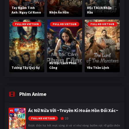
Tay Ngắm Tinh
Độc Thích Nhập
Anh: Nguy Cơ Nano
Nhện Ăn Hồn
Hầu
FULL HD VIETSUB
FULL HD VIETSUB
FULL HD VIETSUB
Nữ Đặc Cảnh Phản
Tương Tây Quỷ Sự
Công
Yêu Thần Lệnh
Phim Anime
Ác Nữ Nửa Vời ~Truyền Kì Hoán Hồn Đổi Xác~
#1
10
FULL HD VIETSUB
Được điện hạ hết mực sủng ái và ví như nàng bướm rực rỡ giữa chốn