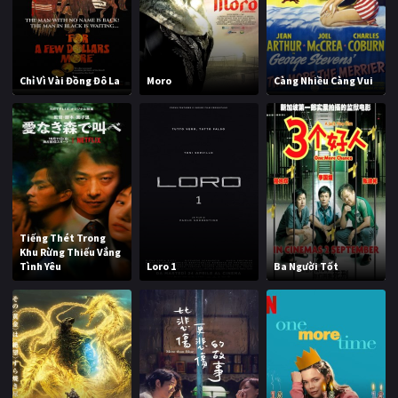
Chỉ Vì Vài Đồng Đô La
Moro
Càng Nhiều Càng Vui
Tiếng Thét Trong
Khu Rừng Thiếu Vắng
Tình Yêu
Loro 1
Ba Người Tốt