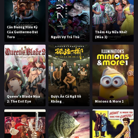
Căn Buồng Hiếu Kỳ
Của Guillermo Del
Thêm 4 Ly Nữa Nhé!
Toro
Người Vợ Trả Thù
(Mùa 1)
Queen's Blade Mùa
Được Ăn Cả Ngã Về
2: The Evil Eye
Không
Minions & More 1