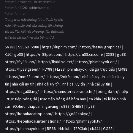
#phimfunmienphi #xemphimfun
#phimfun2026 #phimfunmoi
#phimfun.net
Trang web này không lưu trữ bất kỳ tệp
nào trên máy chủ của chúng tôi, chúng
tôi chỉ liên kết với phương tiện được lưu
trữ trên các dịch vụ của bên thứ 3.
Sv388
|
Sv368
|
xx88
|
https://luphim.com/
|
https://bet88.graphics/
|
KJC
|
go88
|
https://rr88pet.com/
|
https://cm88.cn.com/
|
XX88
|
go88
|
https://fly88.uno/
|
https://fly88.select/
|
https://phimhayok.onl/
|
https://fly88.green/
|
FLY88
|
FLY88
|
phimhayok
|
đá gà trực tiếp
|
CM88
|
https://mm88.center/
|
https://2ok9.com/
|
nhà cái uy tín
|
nhà cái uy
tín
|
nhà cái uy tín
|
nhà cái uy tín
|
nhà cái uy tín
|
nhà cái uy tín
|
https://daga88.my/
|
https://xhamsterlive.radio.fm/
|
bóng đá trực tiếp
|
trực tiếp bóng đá
|
trực tiếp bóng đá hôm nay
|
ca khia
|
tỷ lệ kèo nhà
cái
|
90phut
|
thapcam
|
gavang
|
u888
|
SHBET
|
fly88
|
https://keonhacaitop.com/
|
https://go88.tokyo/
|
https://keonhacai.international/
|
https://phimhayok.tv/
|
https://phimhayok.co/
|
RR88
|
Hitclub
|
789Club
|
ck444
|
GG88
|