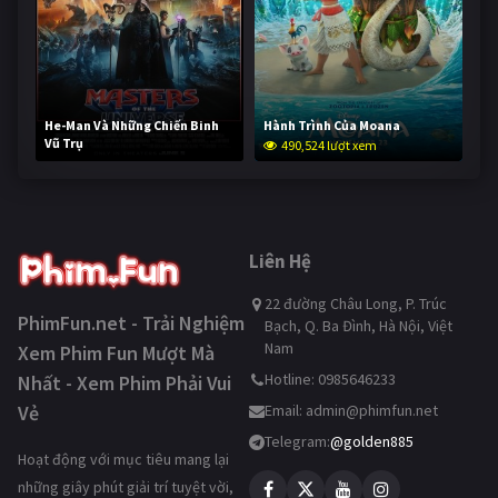
He-Man Và Những Chiến Binh
Hành Trình Của Moana
Vũ Trụ
490,524 lượt xem
239,229 lượt xem
Liên Hệ
22 đường Châu Long, P. Trúc
PhimFun.net - Trải Nghiệm
Bạch, Q. Ba Đình, Hà Nội, Việt
Nam
Xem Phim Fun Mượt Mà
Hotline: 0985646233
Nhất - Xem Phim Phải Vui
Vẻ
Email:
admin@phimfun.net
Telegram:
@golden885
Hoạt động với mục tiêu mang lại
những giây phút giải trí tuyệt vời,