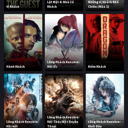
Lật Mặt 4: Nhà Có
Những Vị Khách Khó
Vị Khách
Khách
Chiều (Mùa 1)
Lãng Khách Kenshin:
Hành Khách
Hồi Ức
Kiếm Khách
Lãng Khách Kenshin:
Lãng Khách Kenshin:
Kết Thúc Một Huyền
Lãng Khách Kenshin:
Hồi kết
Thoại
Khởi Đầu