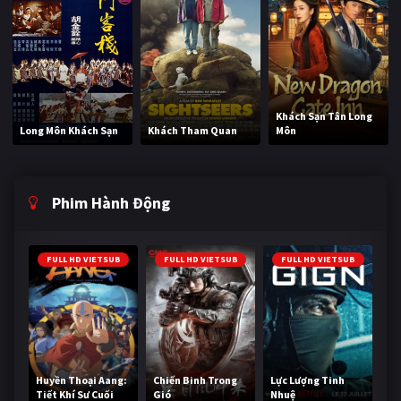
Khách Sạn Tân Long
Long Môn Khách Sạn
Khách Tham Quan
Môn
Phim Hành Động
FULL HD VIETSUB
FULL HD VIETSUB
FULL HD VIETSUB
Huyền Thoại Aang:
Chiến Binh Trong
Lực Lượng Tinh
Tiết Khí Sư Cuối
Gió
Nhuệ