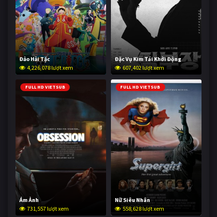
Đảo Hải Tặc
Đặc Vụ Kim Tái Khởi Động
4,226,078 lượt xem
607,402 lượt xem
FULL HD VIETSUB
FULL HD VIETSUB
Ám Ảnh
Nữ Siêu Nhân
731,557 lượt xem
558,628 lượt xem