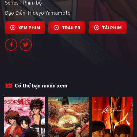
Series - Phim bộ
PHIM MỚI
Đạo Diễn:
Hideyo Yamamoto
PHIM BỘ
XEM PHIM
TRAILER
TẢI PHIM
PHIM LẺ
PHIM CHIẾU RẠP
TUYỂN TẬP PHIM
BLOG
Có thể bạn muốn xem