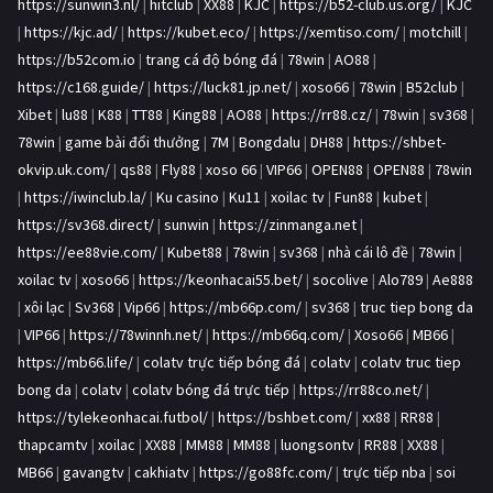
https://sunwin3.nl/
|
hitclub
|
XX88
|
KJC
|
https://b52-club.us.org/
|
KJC
|
https://kjc.ad/
|
https://kubet.eco/
|
https://xemtiso.com/
|
motchill
|
https://b52com.io
|
trang cá độ bóng đá
|
78win
|
AO88
|
https://c168.guide/
|
https://luck81.jp.net/
|
xoso66
|
78win
|
B52club
|
Xibet
|
lu88
|
K88
|
TT88
|
King88
|
AO88
|
https://rr88.cz/
|
78win
|
sv368
|
78win
|
game bài đổi thưởng
|
7M
|
Bongdalu
|
DH88
|
https://shbet-
okvip.uk.com/
|
qs88
|
Fly88
|
xoso 66
|
VIP66
|
OPEN88
|
OPEN88
|
78win
|
https://iwinclub.la/
|
Ku casino
|
Ku11
|
xoilac tv
|
Fun88
|
kubet
|
https://sv368.direct/
|
sunwin
|
https://zinmanga.net
|
https://ee88vie.com/
|
Kubet88
|
78win
|
sv368
|
nhà cái lô đề
|
78win
|
xoilac tv
|
xoso66
|
https://keonhacai55.bet/
|
socolive
|
Alo789
|
Ae888
|
xôi lạc
|
Sv368
|
Vip66
|
https://mb66p.com/
|
sv368
|
truc tiep bong da
|
VIP66
|
https://78winnh.net/
|
https://mb66q.com/
|
Xoso66
|
MB66
|
https://mb66.life/
|
colatv trực tiếp bóng đá
|
colatv
|
colatv truc tiep
bong da
|
colatv
|
colatv bóng đá trực tiếp
|
https://rr88co.net/
|
https://tylekeonhacai.futbol/
|
https://bshbet.com/
|
xx88
|
RR88
|
thapcamtv
|
xoilac
|
XX88
|
MM88
|
MM88
|
luongsontv
|
RR88
|
XX88
|
MB66
|
gavangtv
|
cakhiatv
|
https://go88fc.com/
|
trực tiếp nba
|
soi