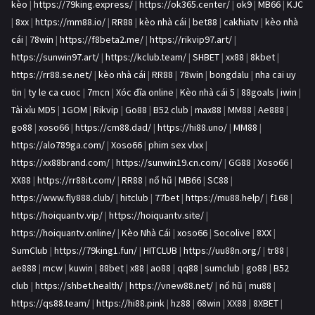
kèo
|
https://79king.express/
|
https://ok365.center/
|
ok9
|
MB66
|
KJC
|
8xx
|
https://mm88.io/
|
RR88
|
kèo nhà cái
|
bet88
|
cakhiatv
|
kèo nhà
cái
|
78win
|
https://f8beta2.me/
|
https://rikvip97.art/
|
https://sunwin97.art/
|
https://kclub.team/
|
SHBET
|
xx88
|
8kbet
|
https://rr88.se.net/
|
kèo nhà cái
|
RR88
|
78win
|
bongdalu
|
nha cai uy
tin
|
ty le ca cuoc
|
7mcn
|
Xóc đĩa online
|
Kèo nhà cái 5
|
88goals
|
iwin
|
Tài xỉu MD5
|
1GOM
|
Rikvip
|
Go88
|
B52 club
|
max88
|
MM88
|
Ae888
|
go88
|
xoso66
|
https://cm88.dad/
|
https://hi88.uno/
|
MM88
|
https://alo789ga.com/
|
Xoso66
|
phim sex vlxx
|
https://xx88brand.com/
|
https://sunwin19.cn.com/
|
GG88
|
Xoso66
|
XX88
|
https://rr88it.com/
|
RR88
|
nổ hũ
|
MB66
|
SC88
|
https://www.fly888.club/
|
hitclub
|
77bet
|
https://mu88.help/
|
f168
|
https://hoiquantv.vip/
|
https://hoiquantv.site/
|
https://hoiquantv.online/
|
Kèo Nhà Cái
|
xoso66
|
Socolive
|
8XX
|
SumClub
|
https://79king1.fun/
|
HITCLUB
|
https://uu88n.org/
|
tr88
|
ae888
|
mcw
|
kuwin
|
88bet
|
x88
|
ao88
|
qq88
|
sumclub
|
go88
|
B52
club
|
https://shbet.health/
|
https://vnew88.net/
|
nổ hũ
|
mu88
|
https://qs88.team/
|
https://hi88.pink
|
hz88
|
68win
|
XX88
|
8XBET
|