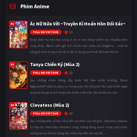
Phim Anime
Ác Nữ Nửa Vời ~Truyền Kì Hoán Hồn Đổi Xác~
#1
10
FULL HD VIETSUB
Được điện hạ hết mực sủng ái và ví như nàng bướm rực rỡ giữa chốn
cung đình, Reirin bất ngờ trở thành nạn nhân của Keigetsu – một kẻ
sống ký sinh trong triều đình đã sử dụng ma thuật để hoán đổi th ...
Tanya Chiến Ký (Mùa 2)
#2
10
FULL HD VIETSUB
Sau những chiến thắng đầy khốc liệt trên chiến trường, Tanya
Degurechaff tiếp tục phục vụ trong quân đội Đế quốc khi cuộc chiến ngày
càng leo thang và mở rộng trên nhiều mặt trận. Dù sở hữu tài năn ...
Clevatess (Mùa 2)
#3
10
FULL HD VIETSUB
Sau những biến cố làm thay đổi cục diện của thế giới, Clevatess (Season
2) tiếp tục theo chân Clevatess cùng những đồng minh trong cuộc chiến
chống lại các thế lực đang đẩy nhân loại đến bờ vực diệ ...