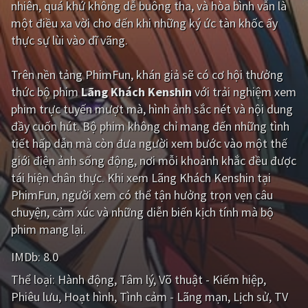
nhiên, quá khứ không dễ buông tha, và hòa bình vẫn là
một điều xa vời cho đến khi những ký ức tàn khốc ấy
Giật gân
Gia đình
thực sự lùi vào dĩ vãng.
Bí ẩn
Lịch sử
Trên nền tảng
PhimFun
, khán giả sẽ có cơ hội thưởng
Viễn Tây
Tiểu sử
thức bộ phim
Lãng Khách Kenshin
với trải nghiệm xem
GameShow
DramaTV
phim trực tuyến mượt mà, hình ảnh sắc nét và nội dung
đầy cuốn hút. Bộ phim không chỉ mang đến những tình
QUỐC GIA
tiết hấp dẫn mà còn đưa người xem bước vào một thế
giới điện ảnh sống động, nơi mỗi khoảnh khắc đều được
Âu - Mỹ
Trung Quốc - Hồng Kông
tái hiện chân thực. Khi xem Lãng Khách Kenshin tại
PhimFun, người xem có thể tận hưởng trọn vẹn câu
Hàn Quốc
Nhật Bản
chuyện, cảm xúc và những diễn biến kịch tính mà bộ
Ấn Độ
Việt Nam
phim mang lại.
Tổng hợp
IMDb:
8.0
Thể loại:
Hành động
Tâm lý
Võ thuật - Kiếm hiệp
CẬP NHẬT
Phiêu lưu
Hoạt hình
Tình cảm - Lãng mạn
Lịch sử
TV