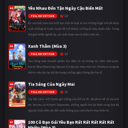
Yêu Nhau Đến Tận Ngày Cậu Biến Mất
#4
10
FULL HD VIETSUB
Ẩn sau bức màn của một học viện bí mật là nơi những cô gái mồ côi được
nuôi dưỡng và huấn luyện để trở thành những cỗ máy chiến đấu. Trong
thế giới khắc nghiệt ấy, cái chết được xem là điều hiển nh ...
Xanh Thẳm (Mùa 3)
#5
10
FULL HD VIETSUB
Sau hàng loạt chuyến phiêu lưu điên rồ và những kỷ niệm khó quên,
Grand Blue Dreaming (Season 3) tiếp tục theo chân Iori Kitahara cùng các
thành viên câu lạc bộ lặn trong những ngày tháng đại học đ ...
Tia Sáng Của Ngày Mai
#6
10
FULL HD VIETSUB
Lấy bối cảnh một Kyoto giả tưởng của thế kỷ 20, bộ phim kể về hai anh
em Seiroku và Kihachi Sakamoto, những người ôm ấp khát vọng đưa Kỷ
nguyên Điện đến với đất nước thông qua cuốn Danh mục Điện th ...
100 Cô Bạn Gái Yêu Bạn Rất Rất Rất Rất Rất
#7
Nhiều (Mùa 3)