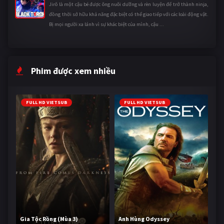
Jirô là một cậu bé được ông nuôi dưỡng và rèn luyện để trở thành ninja,
đồng thời sở hữu khả năng đặc biệt có thể giao tiếp với các loài động vật.
Bị mọi người xa lánh vì sự khác biệt của mình, cậu ...
Phim được xem nhiều
FULL HD VIETSUB
FULL HD VIETSUB
Gia Tộc Rồng (Mùa 3)
Anh Hùng Odyssey