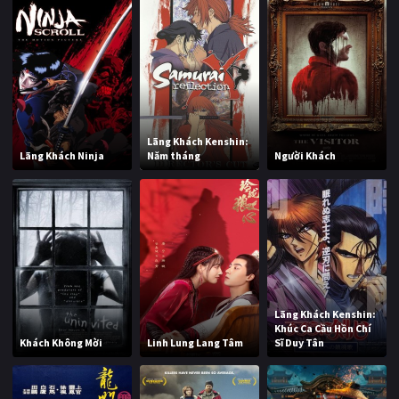
Lãng Khách Kenshin:
Lãng Khách Ninja
Năm tháng
Người Khách
Lãng Khách Kenshin:
Khúc Ca Cầu Hồn Chí
Khách Không Mời
Linh Lung Lang Tâm
Sĩ Duy Tân