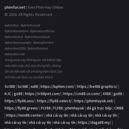
phimfun.net
| Xem Phim Hay Online
© 2026. All Rights Reserved
#phimfun #phimfunnet
#phimfunonline #phimfunofficial
#phimfunhd #phimfunvietsub
#phimfunmienphi #xemphimfun
#phimfun2026 #phimfunmoi
#phimfun.net
Trang web này không lưu trữ bất kỳ tệp
nào trên máy chủ của chúng tôi, chúng
tôi chỉ liên kết với phương tiện được lưu
trữ trên các dịch vụ của bên thứ 3.
Sv388
|
Sv368
|
xx88
|
https://luphim.com/
|
https://bet88.graphics/
|
KJC
|
go88
|
https://rr88pet.com/
|
https://cm88.cn.com/
|
XX88
|
go88
|
https://fly88.uno/
|
https://fly88.select/
|
https://phimhayok.onl/
|
https://fly88.green/
|
FLY88
|
FLY88
|
phimhayok
|
đá gà trực tiếp
|
CM88
|
https://mm88.center/
|
nhà cái uy tín
|
nhà cái uy tín
|
nhà cái uy tín
|
nhà cái uy tín
|
nhà cái uy tín
|
nhà cái uy tín
|
https://daga88.my/
|