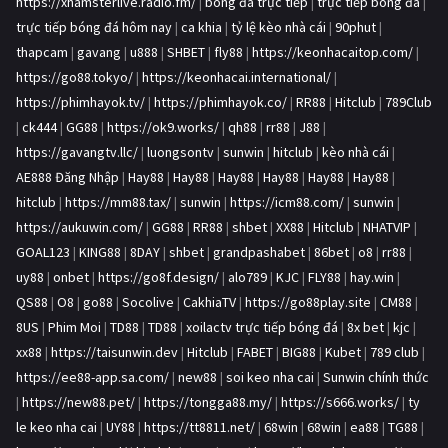
https://xhamsterlive.radio.fm/
|
bóng đá trực tiếp
|
trực tiếp bóng đá
|
trực tiếp bóng đá hôm nay
|
ca khia
|
tỷ lệ kèo nhà cái
|
90phut
|
thapcam
|
gavang
|
u888
|
SHBET
|
fly88
|
https://keonhacaitop.com/
|
https://go88.tokyo/
|
https://keonhacai.international/
|
https://phimhayok.tv/
|
https://phimhayok.co/
|
RR88
|
Hitclub
|
789Club
|
ck444
|
GG88
|
https://ok9.works/
|
qh88
|
rr88
|
J88
|
https://gavangtv.llc/
|
luongsontv
|
sunwin
|
hitclub
|
kèo nhà cái
|
AE888 Đăng Nhập
|
Hay88
|
Hay88
|
Hay88
|
Hay88
|
Hay88
|
Hay88
|
hitclub
|
https://mm88.tax/
|
sunwin
|
https://icm88.com/
|
sunwin
|
https://aukuwin.com/
|
GG88
|
RR88
|
shbet
|
XX88
|
Hitclub
|
NHATVIP
|
GOAL123
|
KING88
|
8DAY
|
shbet
|
grandpashabet
|
86bet
|
o8
|
rr88
|
uy88
|
onbet
|
https://go8f.design/
|
alo789
|
KJC
|
FLY88
|
hay.win
|
QS88
|
O8
|
go88
|
Socolive
|
CakhiaTV
|
https://go88play.site
|
CM88
|
8US
|
Phim Moi
|
TD88
|
TD88
|
xoilactv trực tiếp bóng đá
|
8x bet
|
kjc
|
xx88
|
https://taisunwin.dev
|
Hitclub
|
FABET
|
BIG88
|
Kubet
|
789 club
|
https://ee88-app.sa.com/
|
new88
|
soi keo nha cai
|
Sunwin chính thức
|
https://new88.pet/
|
https://tongga88.my/
|
https://s666.works/
|
ty
le keo nha cai
|
UY88
|
https://tt8811.net/
|
68win
|
68win
|
ea88
|
TG88
|