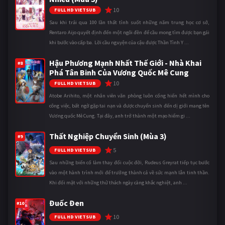
10
FULL HD VIETSUB
Sau khi trải qua 100 lần thất tình suốt những năm trung học cơ sở,
Rentaro Aijo quyết định đến một ngôi đền để cầu mong tìm được bạn gái
khi bước vào cấp ba. Lời cầu nguyện của cậu được Thần Tình Y ...
Hậu Phương Mạnh Nhất Thế Giới - Nhà Khai
#8
Phá Tân Binh Của Vương Quốc Mê Cung
10
FULL HD VIETSUB
Atobe Arihito, một nhân viên văn phòng luôn cống hiến hết mình cho
công việc, bất ngờ gặp tai nạn và được chuyển sinh đến dị giới mang tên
Vương quốc Mê Cung. Tại đây, anh trở thành một mạo hiểm gi ...
Thất Nghiệp Chuyển Sinh (Mùa 3)
#9
5
FULL HD VIETSUB
Sau những biến cố làm thay đổi cuộc đời, Rudeus Greyrat tiếp tục bước
vào một hành trình mới để trưởng thành cả về sức mạnh lẫn tinh thần.
Khi đối mặt với những thử thách ngày càng khắc nghiệt, anh ...
Đuốc Đen
#10
10
FULL HD VIETSUB