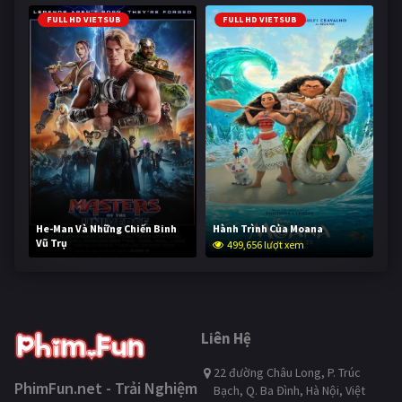
FULL HD VIETSUB
FULL HD VIETSUB
He-Man Và Những Chiến Binh
Hành Trình Của Moana
Vũ Trụ
499,656 lượt xem
249,090 lượt xem
Liên Hệ
22 đường Châu Long, P. Trúc
PhimFun.net - Trải Nghiệm
Bạch, Q. Ba Đình, Hà Nội, Việt