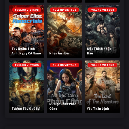
Cùng
FULL HD VIETSUB
FULL HD VIETSUB
FULL HD VIETSUB
Tay Ngắm Tinh
Độc Thích Nhập
Anh: Nguy Cơ Nano
Nhện Ăn Hồn
Hầu
FULL HD VIETSUB
FULL HD VIETSUB
FULL HD VIETSUB
Nữ Đặc Cảnh Phản
Tương Tây Quỷ Sự
Công
Yêu Thần Lệnh