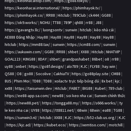
https://keonhacaitop.com/
|
https://go88.tokyo/
|
https://keonhacai.international/
|
https://phimhayok.tv/
|
https://phimhayok.co/
|
RR88
|
Hitclub
|
789Club
|
ck444
|
GG88
|
https://ok9.works/
|
NOHU
|
TT88
|
789P
|
qh88
|
rr88
|
J88
|
https://gavangtv.llc/
|
luongsontv
|
sunwin
|
hitclub
|
kèo nhà cái
|
AE888 Đăng Nhập
|
Hay88
|
Hay88
|
Hay88
|
Hay88
|
Hay88
|
Hay88
|
hitclub
|
https://mm88.tax/
|
sunwin
|
https://icm88.com/
|
sunwin
|
https://aukuwin.com/
|
GG88
|
RR88
|
shbet
|
XX88
|
Hitclub
|
NHATVIP
|
GOAL123
|
KING88
|
8DAY
|
shbet
|
grandpashabet
|
86bet
|
o8
|
rr88
|
uy88
|
onbet
|
https://go8f.design/
|
alo789
|
KJC
|
FLY88
|
hay.win
|
QS88
|
O8
|
go88
|
Socolive
|
CakhiaTV
|
https://go88play.site
|
CM88
|
8US
|
Phim Moi
|
TD88
|
TD88
|
xoilactv trực tiếp bóng đá
|
8x bet
|
kjc
|
xx88
|
https://taisunwin.dev
|
Hitclub
|
FABET
|
BIG88
|
Kubet
|
789 club
|
https://ee88-app.sa.com/
|
new88
|
soi keo nha cai
|
Sunwin chính thức
|
https://new88.pet/
|
https://tongga88.my/
|
https://s666.works/
|
ty
le keo nha cai
|
UY88
|
https://tt8811.net/
|
68win
|
68win
|
ea88
|
TG88
|
https://sunwin3.nl/
|
hitclub
|
XX88
|
KJC
|
https://b52-club.us.org/
|
KJC
|
https://kjc.ad/
|
https://kubet.eco/
|
https://xemtiso.com/
|
motchill
|