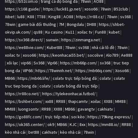
https://b52com.io
|
trang cá độ bóng đá
|
78win
|
AO88
|
https://c168.guide/
|
https://luck81.jp.net/
|
xoso66
|
78win
|
B52club
|
Xibet
|
lu88
|
K88
|
TT88
|
King88
|
AO88
|
https://rr88.cz/
|
78win
|
sv368
|
78win
|
game bài đổi thưởng
|
7M
|
Bongdalu
|
DH88
|
https://shbet-
okvip.uk.com/
|
qs88
|
Ku casino
|
Ku11
|
xoilac tv
|
Fun88
|
kubet
|
https://sv368.direct/
|
sunwin
|
https://zinmanga.net
|
https://ee88vie.com/
|
Kubet88
|
78win
|
sv368
|
nhà cái lô đề
|
78win
|
xoilac tv
|
xoso66
|
https://keonhacai55.bet/
|
socolive
|
Alo789
|
Ae888
|
xôi lạc
|
vip66
|
Sv368
|
Vip66
|
https://mb66p.com/
|
sv368
|
truc tiep
bong da
|
VIP66
|
https://78winnh.net/
|
https://mb66q.com/
|
Xoso66
|
MB66
|
https://mb66.life/
|
colatv trực tiếp bóng đá
|
colatv
|
colatv
truc tiep bong da
|
colatv
|
colatv bóng đá trực tiếp
|
https://rr88co.net/
|
https://tylekeonhacai.futbol/
|
https://bshbet.com/
|
xx88
|
RR88
|
thapcamtv
|
xoilac
|
XX88
|
MM88
|
MM88
|
luongsontv
|
RR88
|
XX88
|
MB66
|
gavangtv
|
cakhiatv
|
https://go88fc.com/
|
trực tiếp nba
|
soi kèo
|
https://79king.express/
|
https://ok365.center/
|
ok9
|
MB66
|
KJC
|
8xx
|
https://mm88.io/
|
RR88
|
kèo nhà cái
|
bet88
|
cakhiatv
|
kèo nhà cái
|
78win
|