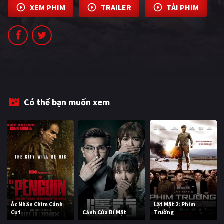
XEM PHIM
TRAILER
TẢI PHIM
PHIM MỚI
PHIM BỘ
PHIM LẺ
PHIM CHIẾU RẠP
TUYỂN TẬP PHIM
Có thể bạn muốn xem
BLOG
Ác Nhân Chim Cánh
Lật Mặt 2: Phim
Cụt
Cánh Cửa Bí Mật
Trường