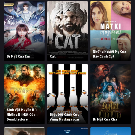
Những Người Mẹ Của
Bí Mật Của Em
Cat
Bầy Cánh Cụt
Sinh Vật Huyền Bí:
Những Bí Mật Của
Biệt Đội Cánh Cụt
Dumbledore
Vùng Madagascar
Bí Mật Của Cha