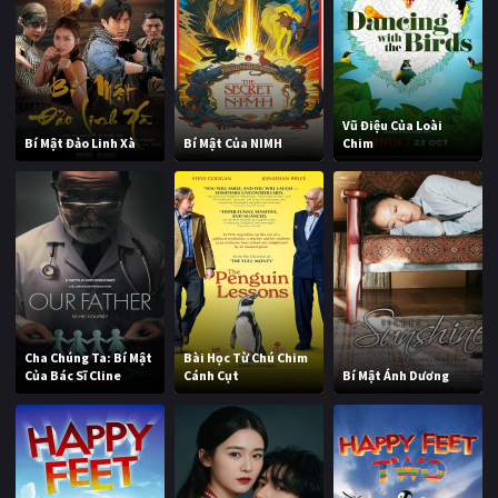
Vũ Điệu Của Loài
Bí Mật Đảo Linh Xà
Bí Mật Của NIMH
Chim
Cha Chúng Ta: Bí Mật
Bài Học Từ Chú Chim
Của Bác Sĩ Cline
Cánh Cụt
Bí Mật Ánh Dương