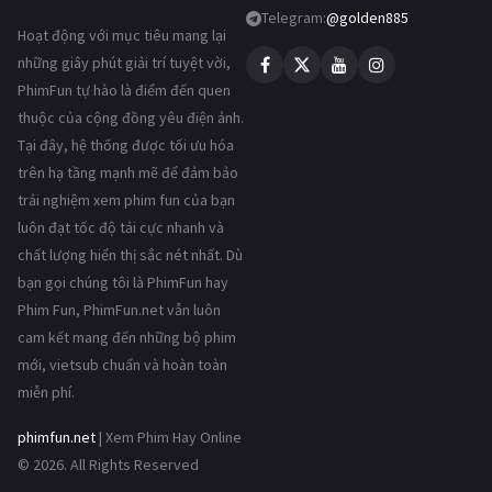
Telegram:
@golden885
Hoạt động với mục tiêu mang lại
những giây phút giải trí tuyệt vời,
PhimFun tự hào là điểm đến quen
thuộc của cộng đồng yêu điện ảnh.
Tại đây, hệ thống được tối ưu hóa
trên hạ tầng mạnh mẽ để đảm bảo
trải nghiệm xem phim fun của bạn
luôn đạt tốc độ tải cực nhanh và
chất lượng hiển thị sắc nét nhất. Dù
bạn gọi chúng tôi là PhimFun hay
Phim Fun, PhimFun.net vẫn luôn
cam kết mang đến những bộ phim
mới, vietsub chuẩn và hoàn toàn
miễn phí.
phimfun.net
| Xem Phim Hay Online
© 2026. All Rights Reserved