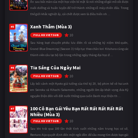
Ẩn sau bức màn của một học viện bí mật là nơi những cô gái mồ côi được
nuôi dưỡng và huấn luyện để trở thành những cỗ máy chiến đấu. Trong
thế giới khắc nghiệt ấy, cái chết được xem là điều hiển nh ...
Xanh Thẳm (Mùa 3)
#5
10
FULL HD VIETSUB
Sau hàng loạt chuyến phiêu lưu điên rồ và những kỷ niệm khó quên,
Grand Blue Dreaming (Season 3) tiếp tục theo chân Iori Kitahara cùng các
thành viên câu lạc bộ lặn trong những ngày tháng đại học đ ...
Tia Sáng Của Ngày Mai
#6
10
FULL HD VIETSUB
Lấy bối cảnh một Kyoto giả tưởng của thế kỷ 20, bộ phim kể về hai anh
em Seiroku và Kihachi Sakamoto, những người ôm ấp khát vọng đưa Kỷ
nguyên Điện đến với đất nước thông qua cuốn Danh mục Điện th ...
100 Cô Bạn Gái Yêu Bạn Rất Rất Rất Rất Rất
#7
Nhiều (Mùa 3)
10
FULL HD VIETSUB
Sau khi trải qua 100 lần thất tình suốt những năm trung học cơ sở,
Rentaro Aijo quyết định đến một ngôi đền để cầu mong tìm được bạn gái