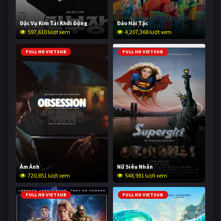
Đặc Vụ Kim Tái Khởi Động
Đảo Hải Tặc
597,610 lượt xem
4,207,368 lượt xem
FULL HD VIETSUB
FULL HD VIETSUB
Ám Ảnh
Nữ Siêu Nhân
720,851 lượt xem
548,981 lượt xem
FULL HD VIETSUB
FULL HD VIETSUB