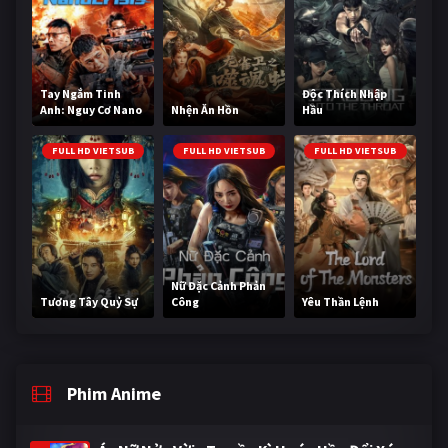
Tay Ngắm Tinh
Độc Thích Nhập
Anh: Nguy Cơ Nano
Nhện Ăn Hồn
Hầu
FULL HD VIETSUB
FULL HD VIETSUB
FULL HD VIETSUB
Nữ Đặc Cảnh Phản
Tương Tây Quỷ Sự
Công
Yêu Thần Lệnh
Phim Anime