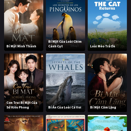
Bí Mật Của Loài Chim
Bí Mật Minh Thành
Cánh Cụt
Loài Mèo Trả Ơn
Con Trai Bí Mật Của
Sở Kiều Phong
Bí Ẩn Của Loài Cá Voi
Bí Mật Câm Lặng