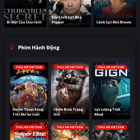
Bầy Cánh Cụt Nhà
Bí Mật Của Churchill
Popper
Cánh Cụt Nhà Bloom
Phim Hành Động
FULL HD VIETSUB
FULL HD VIETSUB
FULL HD VIETSUB
Huyền Thoại Aang:
Chiến Binh Trong
Lực Lượng Tinh
Tiết Khí Sư Cuối
Gió
Nhuệ
Cùng
FULL HD VIETSUB
FULL HD VIETSUB
FULL HD VIETSUB