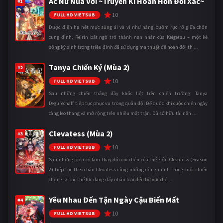
Ác Nữ Nửa Vời ~Truyền Kì Hoán Hồn Đổi Xác~
#1
10
FULL HD VIETSUB
Được điện hạ hết mực sủng ái và ví như nàng bướm rực rỡ giữa chốn
cung đình, Reirin bất ngờ trở thành nạn nhân của Keigetsu – một kẻ
sống ký sinh trong triều đình đã sử dụng ma thuật để hoán đổi th ...
Tanya Chiến Ký (Mùa 2)
#2
10
FULL HD VIETSUB
Sau những chiến thắng đầy khốc liệt trên chiến trường, Tanya
Degurechaff tiếp tục phục vụ trong quân đội Đế quốc khi cuộc chiến ngày
càng leo thang và mở rộng trên nhiều mặt trận. Dù sở hữu tài năn ...
Clevatess (Mùa 2)
#3
10
FULL HD VIETSUB
Sau những biến cố làm thay đổi cục diện của thế giới, Clevatess (Season
2) tiếp tục theo chân Clevatess cùng những đồng minh trong cuộc chiến
chống lại các thế lực đang đẩy nhân loại đến bờ vực diệ ...
Yêu Nhau Đến Tận Ngày Cậu Biến Mất
#4
10
FULL HD VIETSUB