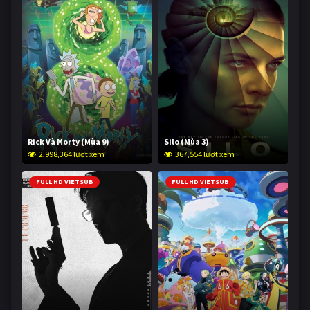
Rick Và Morty (Mùa 9)
Silo (Mùa 3)
2,998,364 lượt xem
367,554 lượt xem
FULL HD VIETSUB
FULL HD VIETSUB