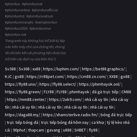
#phimfun #phimfunnet
#phimfunonline #phimfunofficial
#phimfunhd #phimfunvietsub
#phimfunmienphi #xemphimfun
#phimfun2026 #phimfunmoi
#phimfun.net
Trang web này không lưu trữ bất kỳ tệp
nào trên máy chủ của chúng tôi, chúng
tôi chỉ liên kết với phương tiện được lưu
trữ trên các dịch vụ của bên thứ 3.
Sv388
|
Sv368
|
xx88
|
https://luphim.com/
|
https://bet88.graphics/
|
KJC
|
go88
|
https://rr88pet.com/
|
https://cm88.cn.com/
|
XX88
|
go88
|
https://fly88.uno/
|
https://fly88.select/
|
https://phimhayok.onl/
|
https://fly88.green/
|
FLY88
|
FLY88
|
phimhayok
|
đá gà trực tiếp
|
CM88
|
https://mm88.center/
|
https://2ok9.com/
|
nhà cái uy tín
|
nhà cái uy
tín
|
nhà cái uy tín
|
nhà cái uy tín
|
nhà cái uy tín
|
nhà cái uy tín
|
https://daga88.my/
|
https://xhamsterlive.radio.fm/
|
bóng đá trực tiếp
|
trực tiếp bóng đá
|
trực tiếp bóng đá hôm nay
|
ca khia
|
tỷ lệ kèo nhà
cái
|
90phut
|
thapcam
|
gavang
|
u888
|
SHBET
|
fly88
|