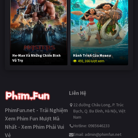
He-Man Và Những Chiến Binh
Hành Trình Của Moana
Vũ Trụ
491,166 lượt xem
240,004 lượt xem
Liên Hệ
22 đường Châu Long, P. Trúc
PhimFun.net - Trải Nghiệm
Bạch, Q. Ba Đình, Hà Nội, Việt
Nam
Xem Phim Fun Mượt Mà
Hotline: 0985646233
Nhất - Xem Phim Phải Vui
Vẻ
Email:
admin@phimfun.net