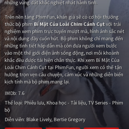
những vùng đất khắc nghiệt nhất hành tinh.
Giật gân
Gia đình
Trên nền tảng
PhimFun
, khán giả sẽ có cơ hội thưởng
Bí ẩn
Lịch sử
thức bộ phim
Bí Mật Của Loài Chim Cánh Cụt
với trải
nghiệm xem phim trực tuyến mượt mà, hình ảnh sắc nét
Viễn Tây
Tiểu sử
và nội dung đầy cuốn hút. Bộ phim không chỉ mang đến
GameShow
DramaTV
những tình tiết hấp dẫn mà còn đưa người xem bước
vào một thế giới điện ảnh sống động, nơi mỗi khoảnh
QUỐC GIA
khắc đều được tái hiện chân thực. Khi xem Bí Mật Của
Loài Chim Cánh Cụt tại PhimFun, người xem có thể tận
Âu - Mỹ
Trung Quốc - Hồng Kông
hưởng trọn vẹn câu chuyện, cảm xúc và những diễn biến
kịch tính mà bộ phim mang lại.
Hàn Quốc
Nhật Bản
IMDb:
7.6
Ấn Độ
Việt Nam
Thể loại:
Phiêu lưu
Khoa học - Tài liệu
TV Series - Phim
Tổng hợp
bộ
Diễn viên:
Blake Lively
Bertie Gregory
CẬP NHẬT