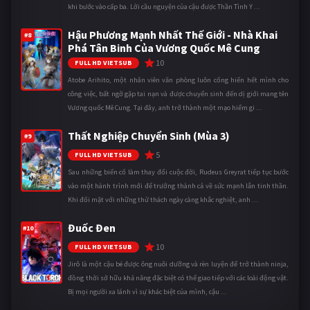
khi bước vào cấp ba. Lời cầu nguyện của cậu được Thần Tình Y ...
Hậu Phương Mạnh Nhất Thế Giới - Nhà Khai
#8
Phá Tân Binh Của Vương Quốc Mê Cung
10
FULL HD VIETSUB
Atobe Arihito, một nhân viên văn phòng luôn cống hiến hết mình cho
công việc, bất ngờ gặp tai nạn và được chuyển sinh đến dị giới mang tên
Vương quốc Mê Cung. Tại đây, anh trở thành một mạo hiểm gi ...
Thất Nghiệp Chuyển Sinh (Mùa 3)
#9
5
FULL HD VIETSUB
Sau những biến cố làm thay đổi cuộc đời, Rudeus Greyrat tiếp tục bước
vào một hành trình mới để trưởng thành cả về sức mạnh lẫn tinh thần.
Khi đối mặt với những thử thách ngày càng khắc nghiệt, anh ...
Đuốc Đen
#10
10
FULL HD VIETSUB
Jirô là một cậu bé được ông nuôi dưỡng và rèn luyện để trở thành ninja,
đồng thời sở hữu khả năng đặc biệt có thể giao tiếp với các loài động vật.
Bị mọi người xa lánh vì sự khác biệt của mình, cậu ...