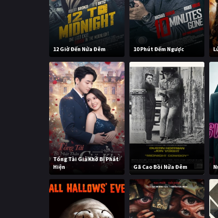
12 Giờ Đến Nửa Đêm
10 Phút Đếm Ngược
L
Tổng Tài Giả Khờ Bị Phát
Hiện
Gã Cao Bồi Nửa Đêm
N