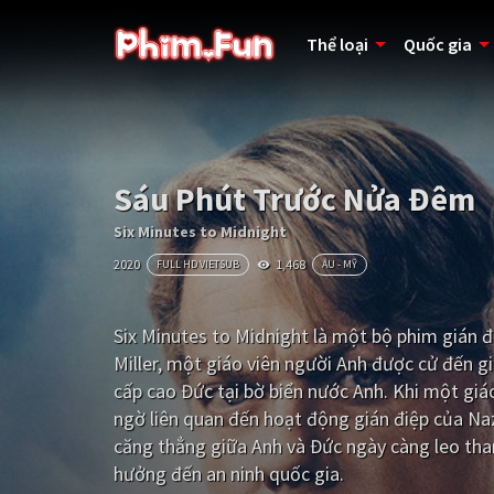
Thể loại
Quốc gia
Sáu Phút Trước Nửa Đêm
Six Minutes to Midnight
2020
1,468
FULL HD VIETSUB
ÂU - MỸ
Six Minutes to Midnight là một bộ phim gián đ
Miller, một giáo viên người Anh được cử đến g
cấp cao Đức tại bờ biển nước Anh. Khi một giáo
ngờ liên quan đến hoạt động gián điệp của Na
căng thẳng giữa Anh và Đức ngày càng leo than
hưởng đến an ninh quốc gia.