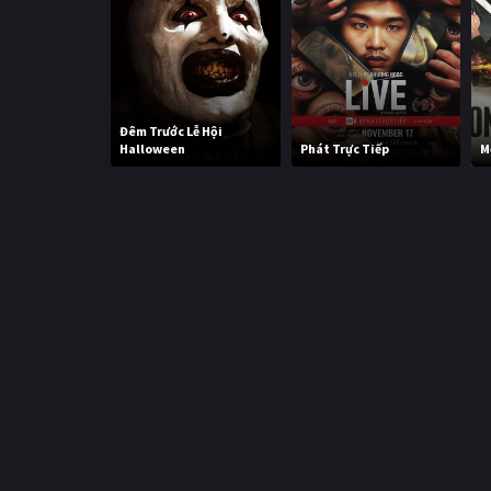
Đêm Trước Lễ Hội
Halloween
Phát Trực Tiếp
M