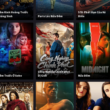
êm Kinh Hoàng Trước
578: Phát Đạn Của Kẻ
iáng Sinh
Paris Lúc Nửa Đêm
Điên
Công Nghiệp Chinh phạt
êm Trước Ở Soho
Dị Giới
Nửa Đêm