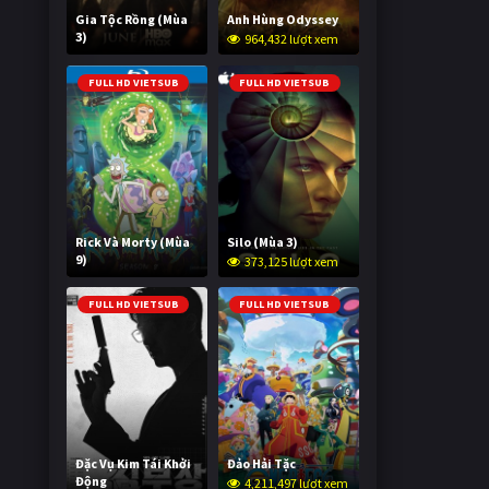
Gia Tộc Rồng (Mùa
Anh Hùng Odyssey
3)
964,432 lượt xem
2,030,128 lượt xem
FULL HD VIETSUB
FULL HD VIETSUB
Rick Và Morty (Mùa
Silo (Mùa 3)
9)
373,125 lượt xem
3,000,876 lượt xem
FULL HD VIETSUB
FULL HD VIETSUB
Đặc Vụ Kim Tái Khởi
Đảo Hải Tặc
Động
4,211,497 lượt xem