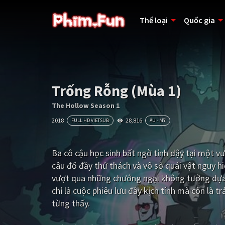
Thể loại
Quốc gia
Trống Rỗng (Mùa 1)
The Hollow Season 1
2018
28,816
FULL HD VIETSUB
ÂU - MỸ
Ba cô cậu học sinh bất ngờ tỉnh dậy tại một v
câu đố đầy thử thách và vô số quái vật nguy h
vượt qua những chướng ngại không tưởng dựa v
chỉ là cuộc phiêu lưu đầy kịch tính mà còn là
từng thấy.