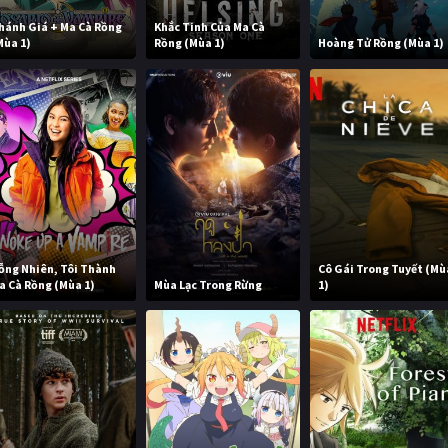
hánh Giá + Ma Cà Rồng
Khắc Tinh Của Ma Cà
Mùa 1)
Rồng (Mùa 1)
Hoàng Tử Rồng (Mùa 1)
ỗng Nhiên, Tôi Thành
Cô Gái Trong Tuyết (Mù
a Cà Rồng (Mùa 1)
Mùa Lạc Trong Rừng
1)