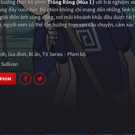
i thưởng thức bộ phim
Trống Rỗng (Mùa 1)
với trải nghiệm 
dung đầy cuốn hút. Bộ phim không chỉ mang đến những tình t
iới điện ảnh sống động, nơi mỗi khoảnh khắc đều được tái 
, người xem có thể tận hưởng trọn vẹn câu chuyện, cảm xúc
ình
Gia đình
Bí ẩn
TV Series - Phim bộ
 Sullivan
 PHIM