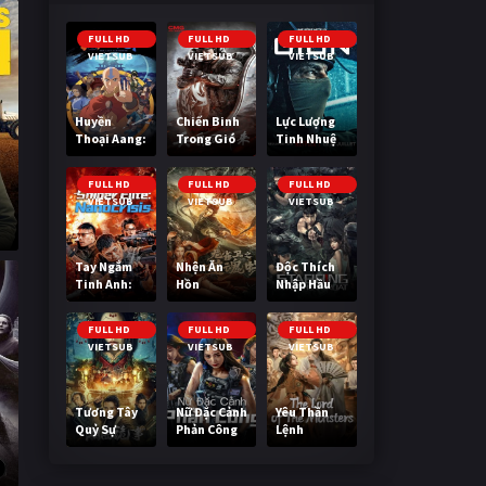
FULL HD
FULL HD
FULL HD
VIETSUB
VIETSUB
VIETSUB
Huyền
Chiến Binh
Lực Lượng
Thoại Aang:
Trong Gió
Tinh Nhuệ
Tiết Khí Sư
Cuối Cùng
FULL HD
FULL HD
FULL HD
VIETSUB
VIETSUB
VIETSUB
Tay Ngắm
Nhện Ăn
Độc Thích
Tinh Anh:
Hồn
Nhập Hầu
Nguy Cơ
Nano
FULL HD
FULL HD
FULL HD
VIETSUB
VIETSUB
VIETSUB
Tương Tây
Nữ Đặc Cảnh
Yêu Thần
Quỷ Sự
Phản Công
Lệnh