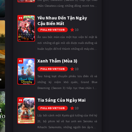
chân Clevatess cùng những đồng minh trong
cuộc chiến chống lại các thế lực đang đẩy nhân
Yêu Nhau Đến Tận Ngày
loại đến bờ vực diệ ...
#4
Cậu Biến Mất
10
FULL HD VIETSUB
Ẩn sau bức màn của một học viện bí mật là
nơi những cô gái mồ côi được nuôi dưỡng và
huấn luyện để trở thành những cỗ máy chiến
đấu. Trong thế giới khắc nghiệt ấy, cái chết
Xanh Thẳm (Mùa 3)
được xem là điều hiển nh ...
#5
10
FULL HD VIETSUB
Sau hàng loạt chuyến phiêu lưu điên rồ và
a
những kỷ niệm khó quên, Grand Blue
Dreaming (Season 3) tiếp tục theo chân Iori
Kitahara cùng các thành viên câu lạc bộ lặn
Tia Sáng Của Ngày Mai
trong những ngày tháng đại học đ ...
#6
10
FULL HD VIETSUB
Lấy bối cảnh một Kyoto giả tưởng của thế kỷ
20, bộ phim kể về hai anh em Seiroku và
Kihachi Sakamoto, những người ôm ấp khát