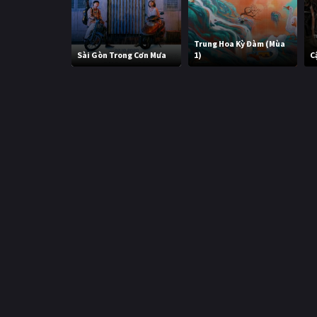
Trung Hoa Kỳ Đàm (Mùa
Sài Gòn Trong Cơn Mưa
1)
C