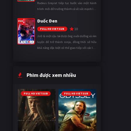
Rudeus Greyrat tiếp tục bước vào một hành
trình mới để trưởng thành cả về sức mạnh lẫn
tinh thần. Khi đối mặt với những thử thách
Đuốc Đen
ngày càng khắc nghiệt, anh ...
#10
10
FULL HD VIETSUB
Jirô là một cậu bé được ông nuôi dưỡng và rèn
luyện để trở thành ninja, đồng thời sở hữu
khả năng đặc biệt có thể giao tiếp với các loài
động vật. Bị mọi người xa lánh vì sự khác biệt
của mình, cậu ...
Phim được xem nhiều
FULL HD VIETSUB
FULL HD VIETSUB