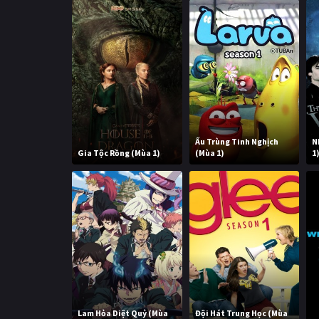
Ấu Trùng Tinh Nghịch
N
Gia Tộc Rồng (Mùa 1)
(Mùa 1)
1
Lam Hỏa Diệt Quỷ (Mùa
Đội Hát Trung Học (Mùa