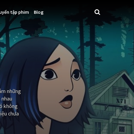
uyển tập phim
Blog
 rắm những
g nhau
đó không
diệu chưa