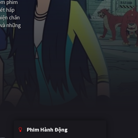
xem phim
iết hấp
hiện chân
 và những
Phim Hành Động