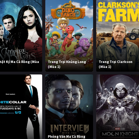
hật Ký Ma Cà Rồng (Mùa
Trang Trại Khủng Long
Trang Trại Clarkson
)
(Mùa 1)
(Mùa 1)
Phỏng Vấn Ma Cà Rồng