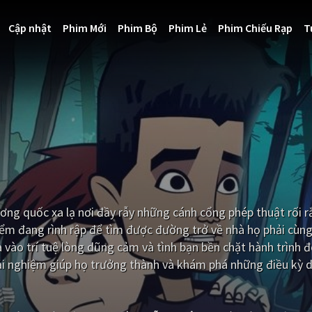
Cập nhật
Phim Mới
Phim Bộ
Phim Lẻ
Phim Chiếu Rạp
T
ương quốc xa lạ nơi đầy rẫy những cánh cổng phép thuật rối
iểm đang rình rập để tìm được đường trở về nhà họ phải cùn
ào trí tuệ lòng dũng cảm và tình bạn bền chặt hành trình 
 trải nghiệm giúp họ trưởng thành và khám phá những điều kỳ 