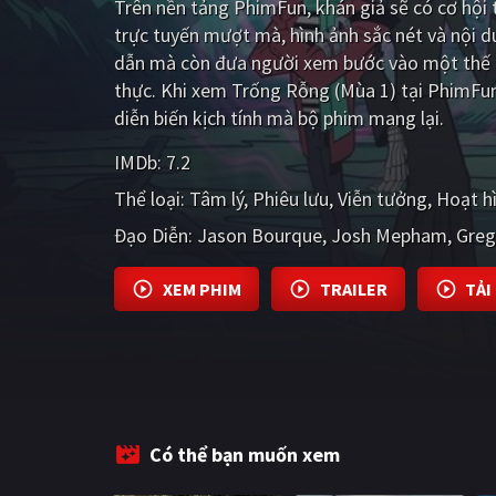
Trên nền tảng
PhimFun
, khán giả sẽ có cơ hộ
trực tuyến mượt mà, hình ảnh sắc nét và nội 
dẫn mà còn đưa người xem bước vào một thế g
thực. Khi xem Trống Rỗng (Mùa 1) tại PhimFun
diễn biến kịch tính mà bộ phim mang lại.
IMDb:
7.2
Thể loại:
Tâm lý
Phiêu lưu
Viễn tưởng
Hoạt h
Đạo Diễn:
Jason Bourque
Josh Mepham
Greg
XEM PHIM
TRAILER
TẢI
Có thể bạn muốn xem