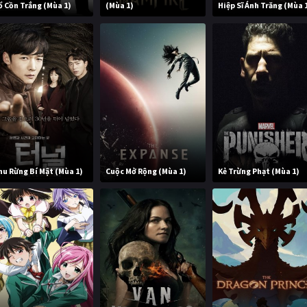
ổ Cồn Trắng (Mùa 1)
(Mùa 1)
Hiệp Sĩ Ánh Trăng (Mùa 
hu Rừng Bí Mật (Mùa 1)
Cuộc Mở Rộng (Mùa 1)
Kẻ Trừng Phạt (Mùa 1)