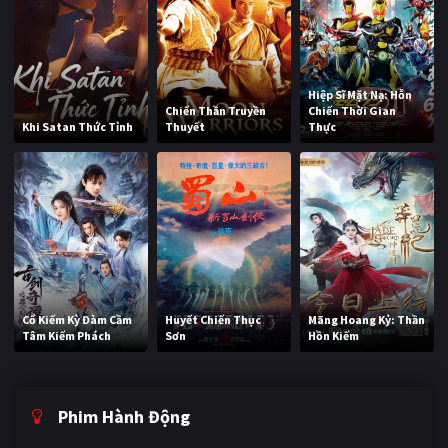
Hiệp Sĩ Mặt Nạ: Hỗn
Chiến Thần Truyền
Chiến Thời Gian
Khi Satan Thức Tỉnh
Thuyết
Thực
Cổ Kiếm Kỳ Đàm Cầm
Huyết Chiến Thục
Mãng Hoang Kỷ: Thần
Tâm Kiếm Phách
Sơn
Hồn Kiếm
Phim Hành Động