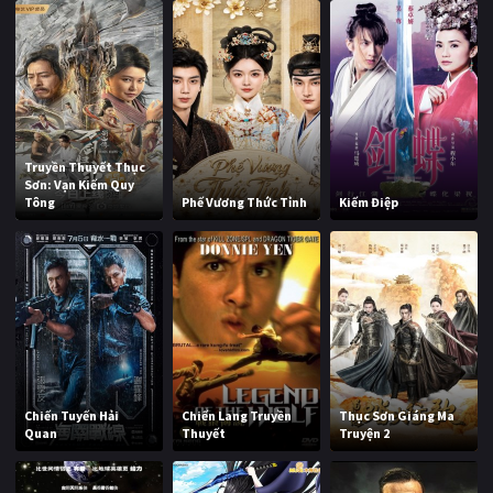
Truyền Thuyết Thục
Sơn: Vạn Kiếm Quy
Tông
Phế Vương Thức Tỉnh
Kiếm Điệp
Chiến Tuyến Hải
Chiến Lang Truyền
Thục Sơn Giáng Ma
Quan
Thuyết
Truyện 2