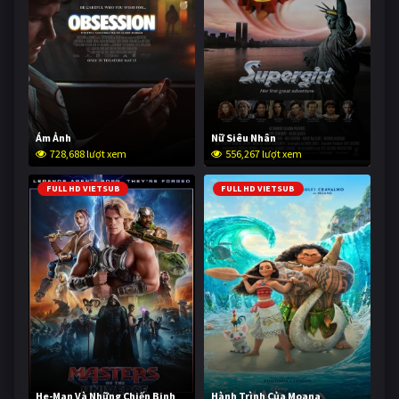
Ám Ảnh
Nữ Siêu Nhân
728,688 lượt xem
556,267 lượt xem
FULL HD VIETSUB
FULL HD VIETSUB
He-Man Và Những Chiến Binh
Hành Trình Của Moana