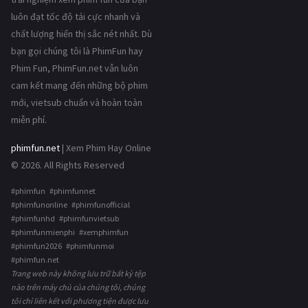
luôn đạt tốc độ tải cực nhanh và
chất lượng hiển thị sắc nét nhất. Dù
bạn gọi chúng tôi là PhimFun hay
Phim Fun, PhimFun.net vẫn luôn
cam kết mang đến những bộ phim
mới, vietsub chuẩn và hoàn toàn
miễn phí.
phimfun.net
| Xem Phim Hay Online
© 2026. All Rights Reserved
#phimfun #phimfunnet
#phimfunonline #phimfunofficial
#phimfunhd #phimfunvietsub
#phimfunmienphi #xemphimfun
#phimfun2026 #phimfunmoi
#phimfun.net
Trang web này không lưu trữ bất kỳ tệp
nào trên máy chủ của chúng tôi, chúng
tôi chỉ liên kết với phương tiện được lưu