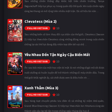
Sau những chiến thắng đầy khốc liệt trên chiến trường, Tanya
Degurechaff tiếp tục phục vụ trong quân đội Đế quốc khi cuộc chiến ngày
càng leo thang và mở rộng trên nhiều mặt trận. Dù sở hữu tài năn ...
Clevatess (Mùa 2)
#3
10
FULL HD VIETSUB
Sau những biến cố làm thay đổi cục diện của thế giới, Clevatess (Season
2) tiếp tục theo chân Clevatess cùng những đồng minh trong cuộc chiến
chống lại các thế lực đang đẩy nhân loại đến bờ vực diệ ...
Yêu Nhau Đến Tận Ngày Cậu Biến Mất
#4
10
FULL HD VIETSUB
Ẩn sau bức màn của một học viện bí mật là nơi những cô gái mồ côi được
nuôi dưỡng và huấn luyện để trở thành những cỗ máy chiến đấu. Trong
thế giới khắc nghiệt ấy, cái chết được xem là điều hiển nh ...
Xanh Thẳm (Mùa 3)
#5
10
FULL HD VIETSUB
Sau hàng loạt chuyến phiêu lưu điên rồ và những kỷ niệm khó quên,
Grand Blue Dreaming (Season 3) tiếp tục theo chân Iori Kitahara cùng các
thành viên câu lạc bộ lặn trong những ngày tháng đại học đ ...