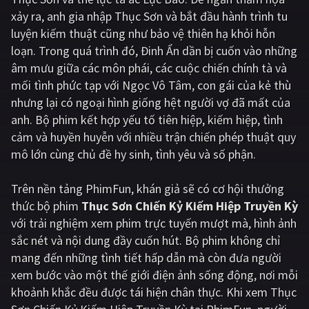
xảy ra, anh gia nhập Thục Sơn và bắt đầu hành trình tu
Giật gân
Gia đình
luyện kiếm thuật cũng như bảo vệ thiên hạ khỏi hỗn
loạn. Trong quá trình đó, Đinh Ẩn dần bị cuốn vào những
Bí ẩn
Lịch sử
âm mưu giữa các môn phái, các cuộc chiến chính tà và
Viễn Tây
Tiểu sử
mối tình phức tạp với Ngọc Vô Tâm, con gái của kẻ thù
nhưng lại có ngoại hình giống hệt người vợ đã mất của
GameShow
DramaTV
anh. Bộ phim kết hợp yếu tố tiên hiệp, kiếm hiệp, tình
cảm và huyền huyễn với nhiều trận chiến phép thuật quy
QUỐC GIA
mô lớn cùng chủ đề hy sinh, tình yêu và số phận.
Âu - Mỹ
Trung Quốc - Hồng Kông
Trên nền tảng
PhimFun
, khán giả sẽ có cơ hội thưởng
Hàn Quốc
Nhật Bản
thức bộ phim
Thục Sơn Chiến Kỷ Kiếm Hiệp Truyền Kỳ
với trải nghiệm xem phim trực tuyến mượt mà, hình ảnh
Ấn Độ
Việt Nam
sắc nét và nội dung đầy cuốn hút. Bộ phim không chỉ
Tổng hợp
mang đến những tình tiết hấp dẫn mà còn đưa người
xem bước vào một thế giới điện ảnh sống động, nơi mỗi
khoảnh khắc đều được tái hiện chân thực. Khi xem Thục
CẬP NHẬT