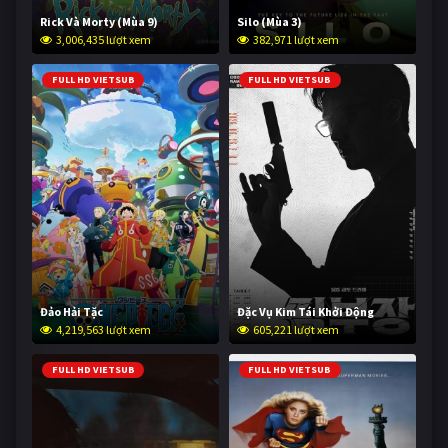
Rick Và Morty (Mùa 9)
Silo (Mùa 3)
3,006,435 lượt xem
382,971 lượt xem
FULL HD VIETSUB
FULL HD VIETSUB
Đảo Hải Tặc
Đặc Vụ Kim Tái Khởi Động
4,219,563 lượt xem
605,221 lượt xem
FULL HD VIETSUB
FULL HD VIETSUB