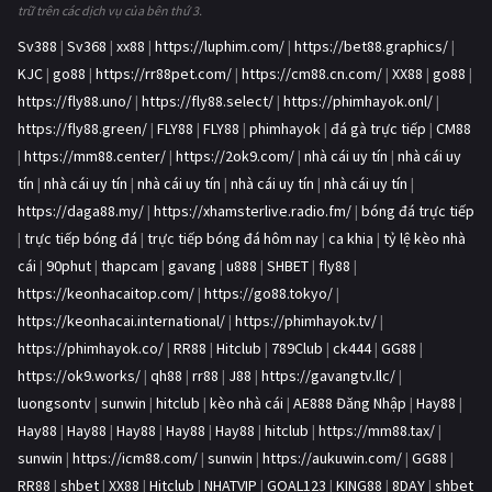
trữ trên các dịch vụ của bên thứ 3.
Sv388
|
Sv368
|
xx88
|
https://luphim.com/
|
https://bet88.graphics/
|
KJC
|
go88
|
https://rr88pet.com/
|
https://cm88.cn.com/
|
XX88
|
go88
|
https://fly88.uno/
|
https://fly88.select/
|
https://phimhayok.onl/
|
https://fly88.green/
|
FLY88
|
FLY88
|
phimhayok
|
đá gà trực tiếp
|
CM88
|
https://mm88.center/
|
https://2ok9.com/
|
nhà cái uy tín
|
nhà cái uy
tín
|
nhà cái uy tín
|
nhà cái uy tín
|
nhà cái uy tín
|
nhà cái uy tín
|
https://daga88.my/
|
https://xhamsterlive.radio.fm/
|
bóng đá trực tiếp
|
trực tiếp bóng đá
|
trực tiếp bóng đá hôm nay
|
ca khia
|
tỷ lệ kèo nhà
cái
|
90phut
|
thapcam
|
gavang
|
u888
|
SHBET
|
fly88
|
https://keonhacaitop.com/
|
https://go88.tokyo/
|
https://keonhacai.international/
|
https://phimhayok.tv/
|
https://phimhayok.co/
|
RR88
|
Hitclub
|
789Club
|
ck444
|
GG88
|
https://ok9.works/
|
qh88
|
rr88
|
J88
|
https://gavangtv.llc/
|
luongsontv
|
sunwin
|
hitclub
|
kèo nhà cái
|
AE888 Đăng Nhập
|
Hay88
|
Hay88
|
Hay88
|
Hay88
|
Hay88
|
Hay88
|
hitclub
|
https://mm88.tax/
|
sunwin
|
https://icm88.com/
|
sunwin
|
https://aukuwin.com/
|
GG88
|
RR88
|
shbet
|
XX88
|
Hitclub
|
NHATVIP
|
GOAL123
|
KING88
|
8DAY
|
shbet