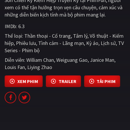
Sơn Chiến Kỷ Kiếm Hiệp Truyền Kỳ tại PhimFun, người
PHIM MỚI
xem có thể tận hưởng trọn vẹn câu chuyện, cảm xúc và
những diễn biến kịch tính mà bộ phim mang lại.
PHIM BỘ
IMDb:
6.3
PHIM LẺ
Thể loại:
Thần thoại - Cổ trang
Tâm lý
Võ thuật - Kiếm
PHIM CHIẾU RẠP
hiệp
Phiêu lưu
Tình cảm - Lãng mạn
Kỳ ảo
Lịch sử
TV
Series - Phim bộ
TUYỂN TẬP PHIM
Diễn viên:
William Chan
Weiguang Gao
Janice Man
BLOG
Louis Fan
Liying Zhao
XEM PHIM
TRAILER
TẢI PHIM