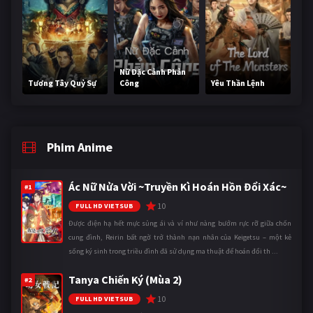
Nữ Đặc Cảnh Phản
Tương Tây Quỷ Sự
Công
Yêu Thần Lệnh
Phim Anime
Ác Nữ Nửa Vời ~Truyền Kì Hoán Hồn Đổi Xác~
#1
10
FULL HD VIETSUB
Được điện hạ hết mực sủng ái và ví như nàng bướm rực rỡ giữa chốn
cung đình, Reirin bất ngờ trở thành nạn nhân của Keigetsu – một kẻ
sống ký sinh trong triều đình đã sử dụng ma thuật để hoán đổi th ...
Tanya Chiến Ký (Mùa 2)
#2
10
FULL HD VIETSUB