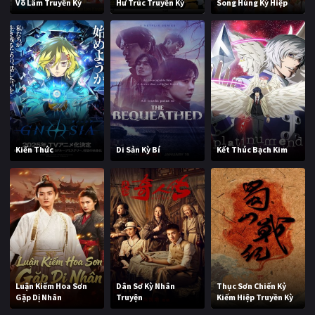
Võ Lâm Truyền Kỳ
Hư Trúc Truyền Kỳ
Song Hùng Kỳ Hiệp
Kiến Thức
Di Sản Kỳ Bí
Kết Thúc Bạch Kim
Luận Kiếm Hoa Sơn
Dân Sơ Kỳ Nhân
Thục Sơn Chiến Kỷ
Gặp Dị Nhân
Truyện
Kiếm Hiệp Truyền Kỳ