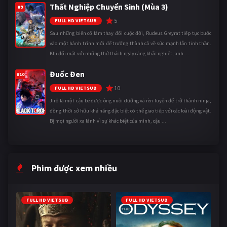
Thất Nghiệp Chuyển Sinh (Mùa 3)
#9
5
FULL HD VIETSUB
Sau những biến cố làm thay đổi cuộc đời, Rudeus Greyrat tiếp tục bước
vào một hành trình mới để trưởng thành cả về sức mạnh lẫn tinh thần.
Khi đối mặt với những thử thách ngày càng khắc nghiệt, anh ...
Đuốc Đen
#10
10
FULL HD VIETSUB
Jirô là một cậu bé được ông nuôi dưỡng và rèn luyện để trở thành ninja,
đồng thời sở hữu khả năng đặc biệt có thể giao tiếp với các loài động vật.
Bị mọi người xa lánh vì sự khác biệt của mình, cậu ...
Phim được xem nhiều
FULL HD VIETSUB
FULL HD VIETSUB