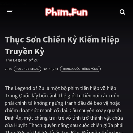
THỂ LOẠI
Thục Sơn Chiến Kỷ Kiếm Hiệp
Thần thoại - Cổ trang
Hành động
Truyền Kỳ
Tâm lý
Chiến tranh
The Legend of Zu
2015
21,281
FULL HD VIETSUB
TRUNG QUỐC - HỒNG KÔNG
Võ thuật - Kiếm hiệp
Nhạc kịch
Kinh dị
Tội phạm - Hình sự
The Legend of Zu là một bộ phim tiên hiệp võ hiệp
Trung Quốc lấy bối cảnh thế giới tu tiên nơi các môn
Phiêu lưu
Hài hước
phái chính tà không ngừng tranh đấu để bảo vệ hoặc
Viễn tưởng
Khoa học - Tài liệu
chiếm đoạt sức mạnh cổ đại. Câu chuyện xoay quanh
Đinh Ẩn, một chàng trai trẻ vô tình trở thành vật chứa
Hoạt hình
Thể thao
của Huyết Thạch quyền năng sau cuộc chiến giữa phái
Tình cảm - Lãng mạn
Kỳ ảo
Thục Sơn và thế lực tà ác Lục Bào. Để ngăn thảm họa