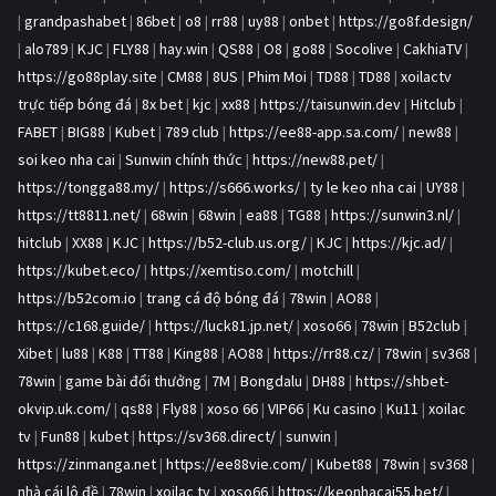
|
grandpashabet
|
86bet
|
o8
|
rr88
|
uy88
|
onbet
|
https://go8f.design/
|
alo789
|
KJC
|
FLY88
|
hay.win
|
QS88
|
O8
|
go88
|
Socolive
|
CakhiaTV
|
https://go88play.site
|
CM88
|
8US
|
Phim Moi
|
TD88
|
TD88
|
xoilactv
trực tiếp bóng đá
|
8x bet
|
kjc
|
xx88
|
https://taisunwin.dev
|
Hitclub
|
FABET
|
BIG88
|
Kubet
|
789 club
|
https://ee88-app.sa.com/
|
new88
|
soi keo nha cai
|
Sunwin chính thức
|
https://new88.pet/
|
https://tongga88.my/
|
https://s666.works/
|
ty le keo nha cai
|
UY88
|
https://tt8811.net/
|
68win
|
68win
|
ea88
|
TG88
|
https://sunwin3.nl/
|
hitclub
|
XX88
|
KJC
|
https://b52-club.us.org/
|
KJC
|
https://kjc.ad/
|
https://kubet.eco/
|
https://xemtiso.com/
|
motchill
|
https://b52com.io
|
trang cá độ bóng đá
|
78win
|
AO88
|
https://c168.guide/
|
https://luck81.jp.net/
|
xoso66
|
78win
|
B52club
|
Xibet
|
lu88
|
K88
|
TT88
|
King88
|
AO88
|
https://rr88.cz/
|
78win
|
sv368
|
78win
|
game bài đổi thưởng
|
7M
|
Bongdalu
|
DH88
|
https://shbet-
okvip.uk.com/
|
qs88
|
Fly88
|
xoso 66
|
VIP66
|
Ku casino
|
Ku11
|
xoilac
tv
|
Fun88
|
kubet
|
https://sv368.direct/
|
sunwin
|
https://zinmanga.net
|
https://ee88vie.com/
|
Kubet88
|
78win
|
sv368
|
nhà cái lô đề
|
78win
|
xoilac tv
|
xoso66
|
https://keonhacai55.bet/
|