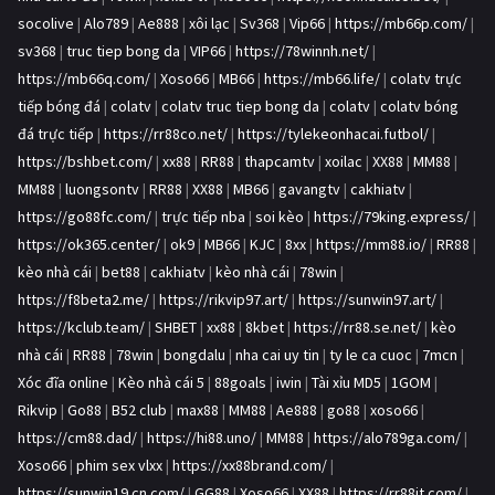
socolive
|
Alo789
|
Ae888
|
xôi lạc
|
Sv368
|
Vip66
|
https://mb66p.com/
|
sv368
|
truc tiep bong da
|
VIP66
|
https://78winnh.net/
|
https://mb66q.com/
|
Xoso66
|
MB66
|
https://mb66.life/
|
colatv trực
tiếp bóng đá
|
colatv
|
colatv truc tiep bong da
|
colatv
|
colatv bóng
đá trực tiếp
|
https://rr88co.net/
|
https://tylekeonhacai.futbol/
|
https://bshbet.com/
|
xx88
|
RR88
|
thapcamtv
|
xoilac
|
XX88
|
MM88
|
MM88
|
luongsontv
|
RR88
|
XX88
|
MB66
|
gavangtv
|
cakhiatv
|
https://go88fc.com/
|
trực tiếp nba
|
soi kèo
|
https://79king.express/
|
https://ok365.center/
|
ok9
|
MB66
|
KJC
|
8xx
|
https://mm88.io/
|
RR88
|
kèo nhà cái
|
bet88
|
cakhiatv
|
kèo nhà cái
|
78win
|
https://f8beta2.me/
|
https://rikvip97.art/
|
https://sunwin97.art/
|
https://kclub.team/
|
SHBET
|
xx88
|
8kbet
|
https://rr88.se.net/
|
kèo
nhà cái
|
RR88
|
78win
|
bongdalu
|
nha cai uy tin
|
ty le ca cuoc
|
7mcn
|
Xóc đĩa online
|
Kèo nhà cái 5
|
88goals
|
iwin
|
Tài xỉu MD5
|
1GOM
|
Rikvip
|
Go88
|
B52 club
|
max88
|
MM88
|
Ae888
|
go88
|
xoso66
|
https://cm88.dad/
|
https://hi88.uno/
|
MM88
|
https://alo789ga.com/
|
Xoso66
|
phim sex vlxx
|
https://xx88brand.com/
|
https://sunwin19.cn.com/
|
GG88
|
Xoso66
|
XX88
|
https://rr88it.com/
|