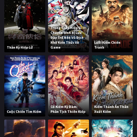
Trọng Giáp Hiệp Sĩ
Chuyển Sinh Bị Lưu
Đày Trở Nên Vô Địch
Nhờ Kiến Thức Về
Lưỡi Kiếm Chiến
Thần Kỳ Hiệp Lữ
Game
Tranh
Cổ Kiếm Kỳ Đàm:
Kiếm Thánh Ẩn Thân
Cuộc Chiến Tìm Kiếm
Phần Tịch Thiên Kiếp
Xuất Kiếm