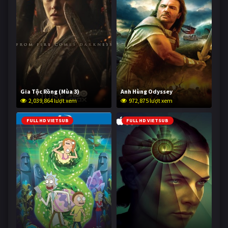
Gia Tộc Rồng (Mùa 3)
Anh Hùng Odyssey
2,039,864 lượt xem
972,875 lượt xem
FULL HD VIETSUB
FULL HD VIETSUB