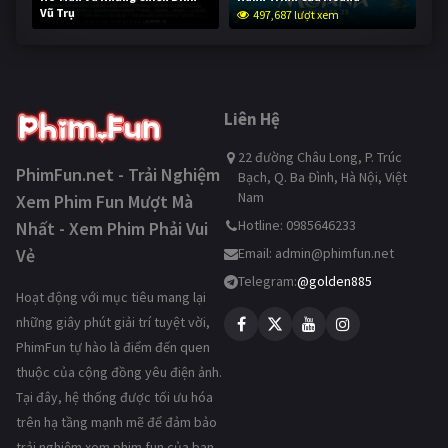
Vũ Trụ
497,687 lượt xem
247,059 lượt xem
Liên Hệ
22 đường Châu Long, P. Trúc
PhimFun.net - Trải Nghiệm
Bạch, Q. Ba Đình, Hà Nội, Việt
Nam
Xem Phim Fun Mượt Mà
Hotline: 0985646233
Nhất - Xem Phim Phải Vui
Vẻ
Email:
admin@phimfun.net
Telegram:
@golden885
Hoạt động với mục tiêu mang lại
những giây phút giải trí tuyệt vời,
PhimFun tự hào là điểm đến quen
thuộc của cộng đồng yêu điện ảnh.
Tại đây, hệ thống được tối ưu hóa
trên hạ tầng mạnh mẽ để đảm bảo
trải nghiệm xem phim fun của bạn