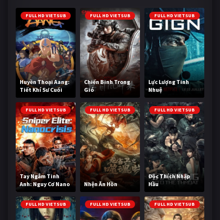
FULL HD VIETSUB
FULL HD VIETSUB
FULL HD VIETSUB
Huyền Thoại Aang:
Chiến Binh Trong
Lực Lượng Tinh
Tiết Khí Sư Cuối
Gió
Nhuệ
Cùng
FULL HD VIETSUB
FULL HD VIETSUB
FULL HD VIETSUB
Tay Ngắm Tinh
Độc Thích Nhập
Anh: Nguy Cơ Nano
Nhện Ăn Hồn
Hầu
FULL HD VIETSUB
FULL HD VIETSUB
FULL HD VIETSUB