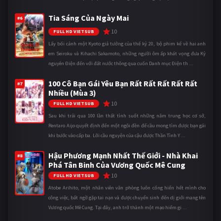
Tia Sáng Của Ngày Mai
#6
10
FULL HD VIETSUB
Lấy bối cảnh một Kyoto giả tưởng của thế kỷ 20, bộ phim kể về hai anh
em Seiroku và Kihachi Sakamoto, những người ôm ấp khát vọng đưa Kỷ
nguyên Điện đến với đất nước thông qua cuốn Danh mục Điện th ...
100 Cô Bạn Gái Yêu Bạn Rất Rất Rất Rất Rất
#7
Nhiều (Mùa 3)
10
FULL HD VIETSUB
Sau khi trải qua 100 lần thất tình suốt những năm trung học cơ sở,
Rentaro Aijo quyết định đến một ngôi đền để cầu mong tìm được bạn gái
khi bước vào cấp ba. Lời cầu nguyện của cậu được Thần Tình Y ...
Hậu Phương Mạnh Nhất Thế Giới - Nhà Khai
#8
Phá Tân Binh Của Vương Quốc Mê Cung
10
FULL HD VIETSUB
Atobe Arihito, một nhân viên văn phòng luôn cống hiến hết mình cho
công việc, bất ngờ gặp tai nạn và được chuyển sinh đến dị giới mang tên
Vương quốc Mê Cung. Tại đây, anh trở thành một mạo hiểm gi ...