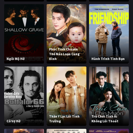
Phúc Tinh Chuyển
Thế Náo Loạn Cung
Ngôi Mộ Hờ
Đình
Hành Trình Tình Bạn
Thần Y Lạc Lối Tình
Trò Chơi Tình Ái
Cô Vợ Hờ
Trường
Không Lối Thoát