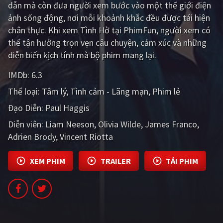
dẫn mà còn đưa người xem bước vào một thế giới điện
PHIM MỚI
ảnh sống động, nơi mỗi khoảnh khắc đều được tái hiện
PHIM BỘ
chân thực. Khi xem Tình Hờ tại PhimFun, người xem có
thể tận hưởng trọn vẹn câu chuyện, cảm xúc và những
PHIM LẺ
diễn biến kịch tính mà bộ phim mang lại.
PHIM CHIẾU RẠP
IMDb:
6.3
TUYỂN TẬP PHIM
Thể loại:
Tâm lý
Tình cảm - Lãng mạn
Phim lẻ
Đạo Diễn:
Paul Haggis
BLOG
Diễn viên:
Liam Neeson
Olivia Wilde
James Franco
Adrien Brody
Vincent Riotta
XEM PHIM
TRAILER
TẢI PHIM