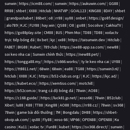
sunwin
|
https://icm88.com/
|
sunwin
|
https://aukuwin.com/
|
GG88
|
RR88
|
shbet
|
XX88
|
Hitclub
|
NHATVIP
|
GOAL123
|
KING88
|
8DAY
|
shbet
|
grandpashabet
|
86bet
|
o8
|
rr88
|
uy88
|
onbet
|
https://go8f.design/
|
alo789
|
KJC
|
FLY88
|
hay.win
|
QS88
|
O8
|
go88
|
Socolive
|
CakhiaTV
|
https://go88play.site
|
CM88
|
8US
|
Phim Moi
|
TD88
|
TD88
|
xoilactv
trực tiếp bóng đá
|
8x bet
|
kjc
|
xx88
|
https://taisunwin.dev
|
Hitclub
|
FABET
|
BIG88
|
Kubet
|
789 club
|
https://ee88-app.sa.com/
|
new88
|
soi keo nha cai
|
Sunwin chính thức
|
https://new88.pet/
|
https://tongga88.my/
|
https://s666.works/
|
ty le keo nha cai
|
UY88
|
https://tt8811.net/
|
68win
|
68win
|
ea88
|
TG88
|
https://sunwin3.nl/
|
hitclub
|
XX88
|
KJC
|
https://b52-club.us.org/
|
KJC
|
https://kjc.ad/
|
https://kubet.eco/
|
https://xemtiso.com/
|
motchill
|
https://b52com.io
|
trang cá độ bóng đá
|
78win
|
AO88
|
https://c168.guide/
|
https://luck81.jp.net/
|
xoso66
|
78win
|
B52club
|
Xibet
|
lu88
|
K88
|
TT88
|
King88
|
AO88
|
https://rr88.cz/
|
78win
|
sv368
|
78win
|
game bài đổi thưởng
|
7M
|
Bongdalu
|
DH88
|
https://shbet-
okvip.uk.com/
|
qs88
|
Fly88
|
xoso 66
|
VIP66
|
OPEN88
|
OPEN88
|
Ku
casino
|
Ku11
|
xoilac tv
|
Fun88
|
kubet
|
https://sv368.direct/
|
sunwin
|