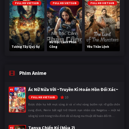
FULL HD VIETSUB
FULL HD VIETSUB
FULL HD VIETSUB
Nữ Đặc Cảnh Phản
Tương Tây Quỷ Sự
Công
Yêu Thần Lệnh
Phim Anime
Ác Nữ Nửa Vời ~Truyền Kì Hoán Hồn Đổi Xác~
#1
10
FULL HD VIETSUB
Được điện hạ hết mực sủng ái và ví như nàng bướm rực rỡ giữa chốn
cung đình, Reirin bất ngờ trở thành nạn nhân của Keigetsu – một kẻ
sống ký sinh trong triều đình đã sử dụng ma thuật để hoán đổi th ...
Tanya Chiến Ký (Mùa 2)
#2