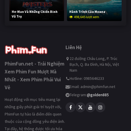
He-Man Và Những Chiến Binh
Hành Trình Của Moana
Vũ Trụ
498,645 lượt xem
248,121 lượt xem
Liên Hệ
22 đường Châu Long, P. Trúc
PhimFun.net - Trải Nghiệm
Bạch, Q. Ba Đình, Hà Nội, Việt
Nam
Xem Phim Fun Mượt Mà
Hotline: 0985646233
Nhất - Xem Phim Phải Vui
Vẻ
Email:
admin@phimfun.net
Telegram:
@golden885
Hoạt động với mục tiêu mang lại
những giây phút giải trí tuyệt vời,
PhimFun tự hào là điểm đến quen
thuộc của cộng đồng yêu điện ảnh.
Tại đây, hệ thống được tối ưu hóa