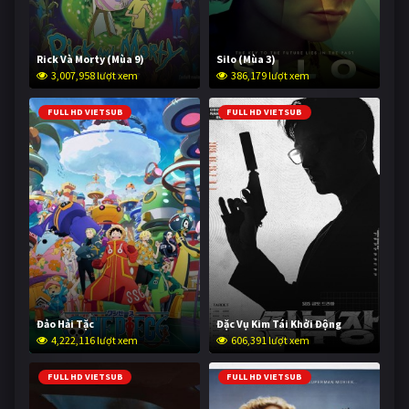
Rick Và Morty (Mùa 9)
Silo (Mùa 3)
3,007,958 lượt xem
386,179 lượt xem
FULL HD VIETSUB
FULL HD VIETSUB
Đảo Hải Tặc
Đặc Vụ Kim Tái Khởi Động
4,222,116 lượt xem
606,391 lượt xem
FULL HD VIETSUB
FULL HD VIETSUB