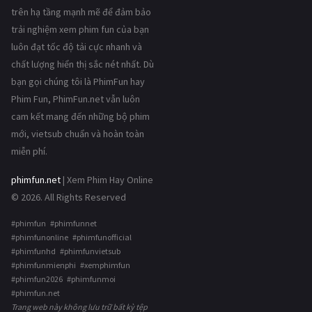
trên hạ tầng mạnh mẽ để đảm bảo
trải nghiệm xem phim fun của bạn
luôn đạt tốc độ tải cực nhanh và
chất lượng hiển thị sắc nét nhất. Dù
bạn gọi chúng tôi là PhimFun hay
Phim Fun, PhimFun.net vẫn luôn
cam kết mang đến những bộ phim
mới, vietsub chuẩn và hoàn toàn
miễn phí.
phimfun.net
| Xem Phim Hay Online
© 2026. All Rights Reserved
#phimfun #phimfunnet
#phimfunonline #phimfunofficial
#phimfunhd #phimfunvietsub
#phimfunmienphi #xemphimfun
#phimfun2026 #phimfunmoi
#phimfun.net
Trang web này không lưu trữ bất kỳ tệp