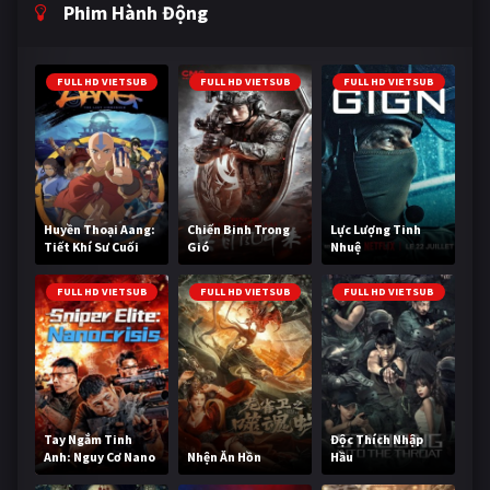
Phim Hành Động
FULL HD VIETSUB
FULL HD VIETSUB
FULL HD VIETSUB
Huyền Thoại Aang:
Chiến Binh Trong
Lực Lượng Tinh
Tiết Khí Sư Cuối
Gió
Nhuệ
Cùng
FULL HD VIETSUB
FULL HD VIETSUB
FULL HD VIETSUB
Tay Ngắm Tinh
Độc Thích Nhập
Anh: Nguy Cơ Nano
Nhện Ăn Hồn
Hầu