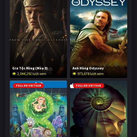
Gia Tộc Rồng (Mùa 3)
Anh Hùng Odyssey
2,044,292 lượt xem
975,678 lượt xem
FULL HD VIETSUB
FULL HD VIETSUB