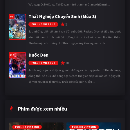
Vương quốc Mê Cung. Tại đây, anh trở thành một mạo hiểm gi ...
Thất Nghiệp Chuyển Sinh (Mùa 3)
#9
5
FULL HD VIETSUB
Sau những biến cố làm thay đổi cuộc đời, Rudeus Greyrat tiếp tục bước
vào một hành trình mới để trưởng thành cả về sức mạnh lẫn tinh thần.
Khi đối mặt với những thử thách ngày càng khắc nghiệt, anh ...
Đuốc Đen
#10
10
FULL HD VIETSUB
Jirô là một cậu bé được ông nuôi dưỡng và rèn luyện để trở thành ninja,
đồng thời sở hữu khả năng đặc biệt có thể giao tiếp với các loài động vật.
Bị mọi người xa lánh vì sự khác biệt của mình, cậu ...
Phim được xem nhiều
FULL HD VIETSUB
FULL HD VIETSUB