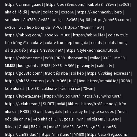
https://zinmanga.net
|
https://ee88vie.com/
|
Kubet88
|
78win
|
sv368
|
nhà cái lô đề
|
78win
|
xoilac tv
|
xoso66
|
https://keonhacai55.bet/
|
socolive
|
Alo789
|
Ae888
|
xôi lạc
|
Sv368
|
Vip66
|
https://mb66p.com/
|
sv368
|
truc tiep bong da
|
VIP66
|
https://78winnh.net/
|
https://mb66q.com/
|
Xoso66
|
MB66
|
https://mb66.life/
|
colatv trực
tiếp bóng đá
|
colatv
|
colatv truc tiep bong da
|
colatv
|
colatv bóng
đá trực tiếp
|
https://rr88co.net/
|
https://tylekeonhacai.futbol/
|
https://bshbet.com/
|
xx88
|
RR88
|
thapcamtv
|
xoilac
|
XX88
|
MM88
|
MM88
|
luongsontv
|
RR88
|
XX88
|
MB66
|
gavangtv
|
cakhiatv
|
https://go88fc.com/
|
trực tiếp nba
|
soi kèo
|
https://79king.express/
|
https://ok365.center/
|
ok9
|
MB66
|
KJC
|
8xx
|
https://mm88.io/
|
RR88
|
kèo nhà cái
|
bet88
|
cakhiatv
|
kèo nhà cái
|
78win
|
https://f8beta2.me/
|
https://rikvip97.art/
|
https://sunwin97.art/
|
https://kclub.team/
|
SHBET
|
xx88
|
8kbet
|
https://rr88.se.net/
|
kèo
nhà cái
|
RR88
|
78win
|
bongdalu
|
nha cai uy tin
|
ty le ca cuoc
|
7mcn
|
Xóc đĩa online
|
Kèo nhà cái 5
|
88goals
|
iwin
|
Tài xỉu MD5
|
1GOM
|
Rikvip
|
Go88
|
B52 club
|
max88
|
MM88
|
Ae888
|
go88
|
xoso66
|
https://cm88.dad/
|
https://hi88.uno/
|
MM88
|
https://alo789ga.com/
|