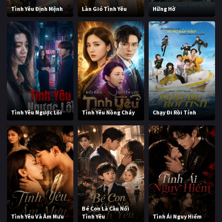
Tình Yêu Định Mệnh
Làn Gió Tình Yêu
Hững Hờ
Tình Yêu Ngược Lối
Tình Yêu Nồng Cháy
Chạy Đi Rồi Tính
Bé Con Là Cầu Nối
Tình Yêu Và Âm Mưu
Tình Yêu
Tình Ái Nguy Hiểm