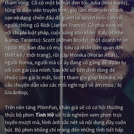
tham vọng. Cô có một bí mật đen tối. Julia (Mila Kunis),
từng là diễn viên truyền hình, giờ làm nhân viên khách
Giật gân
Gia đình
sạn và đang chiến đấu để giành lại quyền nuôi con với
Bí ẩn
Lịch sử
người chồng cũ Rick (James Franco). Cô phải xoay xở
với chi phí luật pháp, cuộc sống khó khăn. Italy (Rome
Viễn Tây
Tiểu sử
&amp; Taranto): Scott (Adrien Brody), một doanh nhân
GameShow
DramaTV
người Mỹ, ban đầu có mục tiêu cá nhân (liên quan đến
thiết kế / thời trang), rồi gặp Monika (Moran Atias),
QUỐC GIA
người Roma, người mà cô ấy đang cố gắng để đoàn tụ
với con gái của mình. Sau khi số tiền định dùng để
Âu - Mỹ
Trung Quốc - Hồng Kông
chuộc con gái bị mất, Scott tham gia giúp Monika, và
câu chuyện dẫn vào các mối nghi ngờ về âm mưu / bị
Hàn Quốc
Nhật Bản
lừa.&nbsp;
Ấn Độ
Việt Nam
Trên nền tảng
PhimFun
, khán giả sẽ có cơ hội thưởng
Tổng hợp
thức bộ phim
Tình Hờ
với trải nghiệm xem phim trực
tuyến mượt mà, hình ảnh sắc nét và nội dung đầy cuốn
CẬP NHẬT
hút. Bộ phim không chỉ mang đến những tình tiết hấp