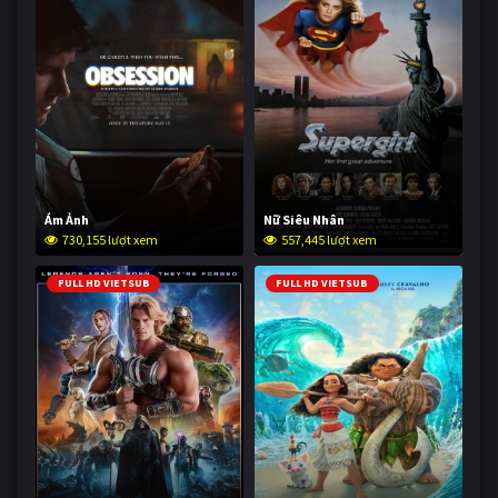
Ám Ảnh
Nữ Siêu Nhân
730,155 lượt xem
557,445 lượt xem
FULL HD VIETSUB
FULL HD VIETSUB