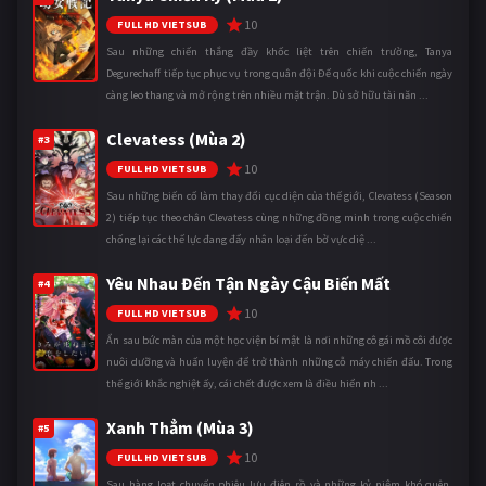
10
FULL HD VIETSUB
Sau những chiến thắng đầy khốc liệt trên chiến trường, Tanya
Degurechaff tiếp tục phục vụ trong quân đội Đế quốc khi cuộc chiến ngày
càng leo thang và mở rộng trên nhiều mặt trận. Dù sở hữu tài năn ...
Clevatess (Mùa 2)
#3
10
FULL HD VIETSUB
Sau những biến cố làm thay đổi cục diện của thế giới, Clevatess (Season
2) tiếp tục theo chân Clevatess cùng những đồng minh trong cuộc chiến
chống lại các thế lực đang đẩy nhân loại đến bờ vực diệ ...
Yêu Nhau Đến Tận Ngày Cậu Biến Mất
#4
10
FULL HD VIETSUB
Ẩn sau bức màn của một học viện bí mật là nơi những cô gái mồ côi được
nuôi dưỡng và huấn luyện để trở thành những cỗ máy chiến đấu. Trong
thế giới khắc nghiệt ấy, cái chết được xem là điều hiển nh ...
Xanh Thẳm (Mùa 3)
#5
10
FULL HD VIETSUB
Sau hàng loạt chuyến phiêu lưu điên rồ và những kỷ niệm khó quên,