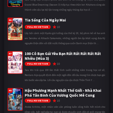
Grand Blue Dreaming (Season 3) tiếp tục theo chân Iori Kitahara cùng các
thành viên câu lạc bộ lặn trong những ngày tháng đại học đ ...
Tia Sáng Của Ngày Mai
#6
10
FULL HD VIETSUB
Lấy bối cảnh một Kyoto giả tưởng của thế kỷ 20, bộ phim kể về hai anh
em Seiroku và Kihachi Sakamoto, những người ôm ấp khát vọng đưa Kỷ
nguyên Điện đến với đất nước thông qua cuốn Danh mục Điện th ...
100 Cô Bạn Gái Yêu Bạn Rất Rất Rất Rất Rất
#7
Nhiều (Mùa 3)
10
FULL HD VIETSUB
Sau khi trải qua 100 lần thất tình suốt những năm trung học cơ sở,
Rentaro Aijo quyết định đến một ngôi đền để cầu mong tìm được bạn gái
khi bước vào cấp ba. Lời cầu nguyện của cậu được Thần Tình Y ...
Hậu Phương Mạnh Nhất Thế Giới - Nhà Khai
#8
Phá Tân Binh Của Vương Quốc Mê Cung
10
FULL HD VIETSUB
Atobe Arihito, một nhân viên văn phòng luôn cống hiến hết mình cho
công việc, bất ngờ gặp tai nạn và được chuyển sinh đến dị giới mang tên