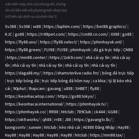
nào trên máy chủ của chúng tôi, chúng
tôi chỉ liên kết với phương tiện được lưu
trữ trên các dịch vụ của bên thứ 3.
Sv388
|
Sv368
|
xx88
|
https://luphim.com/
|
https://bet88.graphics/
|
KJC
|
go88
|
https://rr88pet.com/
|
https://cm88.cn.com/
|
XX88
|
go88
|
https://fly88.uno/
|
https://fly88.select/
|
https://phimhayok.onl/
|
https://fly88.green/
|
FLY88
|
FLY88
|
phimhayok
|
đá gà trực tiếp
|
CM88
|
https://mm88.center/
|
https://2ok9.com/
|
nhà cái uy tín
|
nhà cái uy
tín
|
nhà cái uy tín
|
nhà cái uy tín
|
nhà cái uy tín
|
nhà cái uy tín
|
https://daga88.my/
|
https://xhamsterlive.radio.fm/
|
bóng đá trực tiếp
|
trực tiếp bóng đá
|
trực tiếp bóng đá hôm nay
|
ca khia
|
tỷ lệ kèo nhà
cái
|
90phut
|
thapcam
|
gavang
|
u888
|
SHBET
|
fly88
|
https://keonhacaitop.com/
|
https://go88.tokyo/
|
https://keonhacai.international/
|
https://phimhayok.tv/
|
https://phimhayok.co/
|
RR88
|
Hitclub
|
789Club
|
ck444
|
GG88
|
https://ok9.works/
|
qh88
|
rr88
|
J88
|
https://gavangtv.llc/
|
luongsontv
|
sunwin
|
hitclub
|
kèo nhà cái
|
AE888 Đăng Nhập
|
Hay88
|
Hay88
|
Hay88
|
Hay88
|
Hay88
|
Hay88
|
hitclub
|
https://mm88.tax/
|