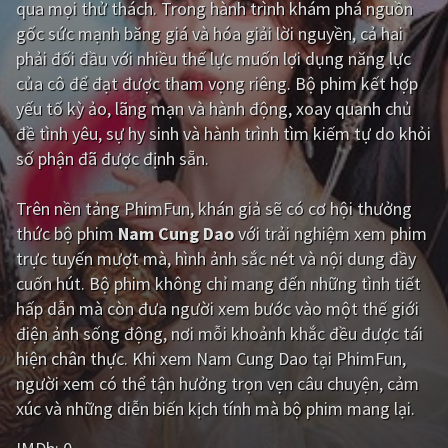
qua mọi thử thách. Trong hành trình khám phá nguồn
gốc sức mạnh băng giá và hóa giải lời nguyền, cả hai
Giật gân
Gia đình
phải đối đầu với nhiều thế lực muốn lợi dụng năng lực
Bí ẩn
Lịch sử
của cô để đạt được tham vọng riêng. Bộ phim kết hợp
yếu tố kỳ ảo, lãng mạn và hành động, xoay quanh chủ
Viễn Tây
Tiểu sử
đề tình yêu, sự hy sinh và hành trình tìm kiếm tự do khỏi
GameShow
DramaTV
số phận đã được định sẵn.
QUỐC GIA
Trên nền tảng
PhimFun
, khán giả sẽ có cơ hội thưởng
thức bộ phim
Nam Cung Dao
với trải nghiệm xem phim
Âu - Mỹ
Trung Quốc - Hồng Kông
trực tuyến mượt mà, hình ảnh sắc nét và nội dung đầy
cuốn hút. Bộ phim không chỉ mang đến những tình tiết
Hàn Quốc
Nhật Bản
hấp dẫn mà còn đưa người xem bước vào một thế giới
Ấn Độ
Việt Nam
điện ảnh sống động, nơi mỗi khoảnh khắc đều được tái
hiện chân thực. Khi xem Nam Cung Dao tại PhimFun,
Tổng hợp
người xem có thể tận hưởng trọn vẹn câu chuyện, cảm
xúc và những diễn biến kịch tính mà bộ phim mang lại.
CẬP NHẬT