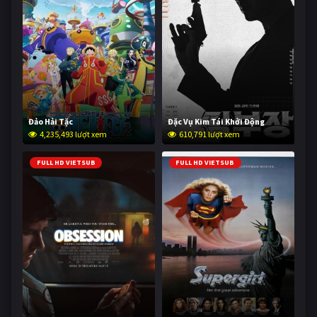
Đảo Hải Tặc
Đặc Vụ Kim Tái Khởi Động
4,235,493 lượt xem
610,791 lượt xem
FULL HD VIETSUB
FULL HD VIETSUB