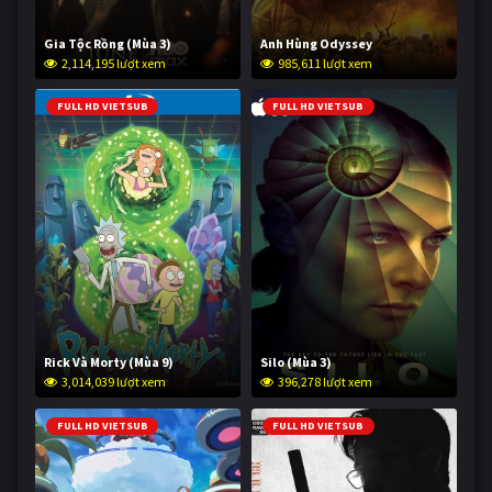
Gia Tộc Rồng (Mùa 3)
Anh Hùng Odyssey
2,114,195 lượt xem
985,611 lượt xem
FULL HD VIETSUB
FULL HD VIETSUB
Rick Và Morty (Mùa 9)
Silo (Mùa 3)
3,014,039 lượt xem
396,278 lượt xem
FULL HD VIETSUB
FULL HD VIETSUB