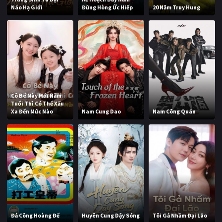
Náo Hạ Giới
Đừng Hòng Ức Hiếp
20 Năm Truy Hung
Cô Bé Này Mới Năm
Tuổi Thì Có Thể Xấu
Xa Đến Mức Nào
Nam Cung Dao
Nam Công Quán
Đả Công Hoàng Đế
Huyên Cung Dậy Sóng
Tôi Gả Nhầm Đại Lão