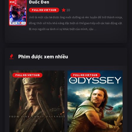
Đuốc Đen
#10
10
FULL HD VIETSUB
Jirô là một cậu bé được ông nuôi dưỡng và rèn luyện để trở thành ninja,
đồng thời sở hữu khả năng đặc biệt có thể giao tiếp với các loài động vật.
Bị mọi người xa lánh vì sự khác biệt của mình, cậu ...
Phim được xem nhiều
FULL HD VIETSUB
FULL HD VIETSUB