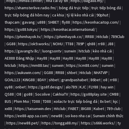
|
https://mm88.center/
|
nhà cái uy tín
|
https://daga88.my/
|
https://xhamsterlive.radio.fm/
|
bóng đá trực tiếp
|
trực tiếp bóng đá
|
trực tiếp bóng đá hôm nay
|
ca khia
|
tỷ lệ kèo nhà cái
|
90phut
|
thapcam
|
gavang
|
u888
|
SHBET
|
fly88
|
https://keonhacaitop.com/
|
https://go88.tokyo/
|
https://keonhacai.international/
|
https://phimhayok.tv/
|
https://phimhayok.co/
|
RR88
|
Hitclub
|
789Club
|
GG88
|
https://ok9.works/
|
NOHU
|
TT88
|
789P
|
qh88
|
rr88
|
J88
|
https://gavangtv.llc/
|
luongsontv
|
sunwin
|
hitclub
|
kèo nhà cái
|
AE888 Đăng Nhập
|
Hay88
|
Hay88
|
Hay88
|
Hay88
|
Hay88
|
Hay88
|
hitclub
|
https://mm88.tax/
|
sunwin
|
https://icm88.com/
|
sunwin
|
https://aukuwin.com/
|
GG88
|
RR88
|
shbet
|
Hitclub
|
NHATVIP
|
GOAL123
|
KING88
|
8DAY
|
shbet
|
grandpashabet
|
86bet
|
o8
|
rr88
|
uy88
|
onbet
|
https://go8f.design/
|
alo789
|
KJC
|
FLY88
|
hay.win
|
QS88
|
O8
|
go88
|
Socolive
|
CakhiaTV
|
https://go88play.site
|
CM88
|
8US
|
Phim Moi
|
TD88
|
TD88
|
xoilactv trực tiếp bóng đá
|
8x bet
|
kjc
|
xx88
|
https://taisunwin.dev
|
Hitclub
|
FABET
|
BIG88
|
Kubet
|
789 club
|
https://ee88-app.sa.com/
|
new88
|
soi keo nha cai
|
Sunwin chính thức
|
https://new88.pet/
|
https://tongga88.my/
|
https://s666.works/
|
ty