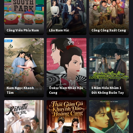
Công Viên Phía Nam
Lão Nam Hài
Công Công Xuất Cung
Nam Ngọc Khanh
Ōoku: Nam Nhân Hậu
5 Năm Hiểu Nhầm 1
Tâm
Cung
Đời Không Buôn Tay