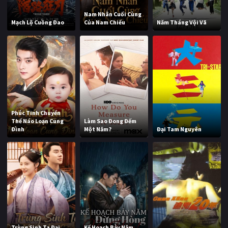
Nam Nhân Cuối Cùng
Mạch Lộ Cuồng Đao
Của Nam Chiếu
Năm Tháng Vội Vã
Phúc Tinh Chuyển
Thế Náo Loạn Cung
Làm Sao Đong Đếm
Đình
Một Năm?
Đại Tam Nguyên
Trùng Sinh Ta Đại
Kế Hoạch Bảy Năm