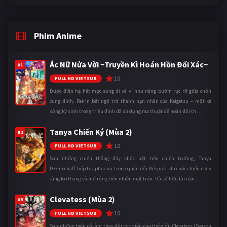
Phim Anime
Ác Nữ Nửa Vời ~Truyền Kì Hoán Hồn Đổi Xác~
#1
10
FULL HD VIETSUB
Được điện hạ hết mực sủng ái và ví như nàng bướm rực rỡ giữa chốn
cung đình, Reirin bất ngờ trở thành nạn nhân của Keigetsu – một kẻ
sống ký sinh trong triều đình đã sử dụng ma thuật để hoán đổi th ...
Tanya Chiến Ký (Mùa 2)
#2
10
FULL HD VIETSUB
Sau những chiến thắng đầy khốc liệt trên chiến trường, Tanya
Degurechaff tiếp tục phục vụ trong quân đội Đế quốc khi cuộc chiến ngày
càng leo thang và mở rộng trên nhiều mặt trận. Dù sở hữu tài năn ...
Clevatess (Mùa 2)
#3
10
FULL HD VIETSUB
Sau những biến cố làm thay đổi cục diện của thế giới, Clevatess (Season