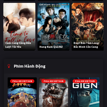
Cuối Cùng Cũng Đến
Đoạt Bảo Tầm Long:
Lượt Tôi Yêu
Hung Nam Quả Nữ
Bắc Minh Côn Cung
Phim Hành Động
FULL HD VIETSUB
FULL HD VIETSUB
FULL HD VIETSUB