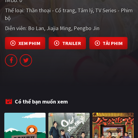
IMDb:
0
PHIM MỚI
Thể loại:
Thần thoại - Cổ trang
Tâm lý
TV Series - Phim
bộ
PHIM BỘ
Diễn viên:
Bo Lan
Jiajia Ming
Pengbo Jin
PHIM LẺ
PHIM CHIẾU RẠP
XEM PHIM
TRAILER
TẢI PHIM
TUYỂN TẬP PHIM
BLOG
Có thể bạn muốn xem