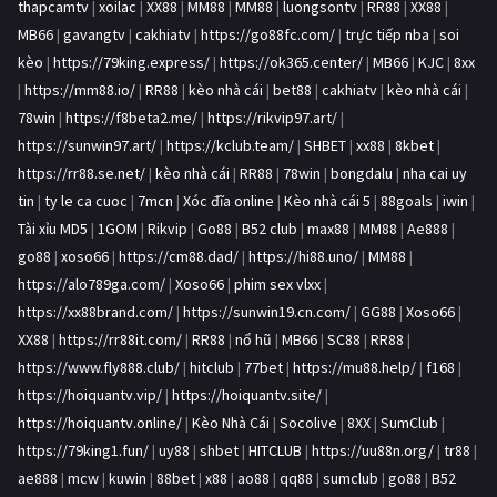
thapcamtv
|
xoilac
|
XX88
|
MM88
|
MM88
|
luongsontv
|
RR88
|
XX88
|
MB66
|
gavangtv
|
cakhiatv
|
https://go88fc.com/
|
trực tiếp nba
|
soi
kèo
|
https://79king.express/
|
https://ok365.center/
|
MB66
|
KJC
|
8xx
|
https://mm88.io/
|
RR88
|
kèo nhà cái
|
bet88
|
cakhiatv
|
kèo nhà cái
|
78win
|
https://f8beta2.me/
|
https://rikvip97.art/
|
https://sunwin97.art/
|
https://kclub.team/
|
SHBET
|
xx88
|
8kbet
|
https://rr88.se.net/
|
kèo nhà cái
|
RR88
|
78win
|
bongdalu
|
nha cai uy
tin
|
ty le ca cuoc
|
7mcn
|
Xóc đĩa online
|
Kèo nhà cái 5
|
88goals
|
iwin
|
Tài xỉu MD5
|
1GOM
|
Rikvip
|
Go88
|
B52 club
|
max88
|
MM88
|
Ae888
|
go88
|
xoso66
|
https://cm88.dad/
|
https://hi88.uno/
|
MM88
|
https://alo789ga.com/
|
Xoso66
|
phim sex vlxx
|
https://xx88brand.com/
|
https://sunwin19.cn.com/
|
GG88
|
Xoso66
|
XX88
|
https://rr88it.com/
|
RR88
|
nổ hũ
|
MB66
|
SC88
|
RR88
|
https://www.fly888.club/
|
hitclub
|
77bet
|
https://mu88.help/
|
f168
|
https://hoiquantv.vip/
|
https://hoiquantv.site/
|
https://hoiquantv.online/
|
Kèo Nhà Cái
|
Socolive
|
8XX
|
SumClub
|
https://79king1.fun/
|
uy88
|
shbet
|
HITCLUB
|
https://uu88n.org/
|
tr88
|
ae888
|
mcw
|
kuwin
|
88bet
|
x88
|
ao88
|
qq88
|
sumclub
|
go88
|
B52