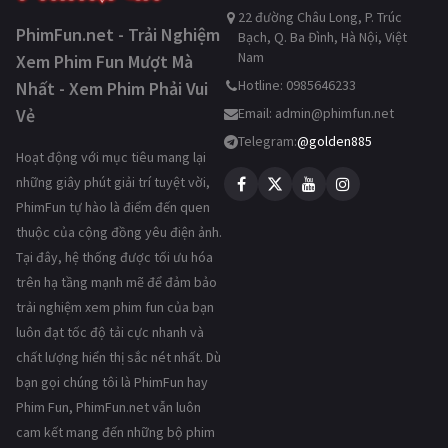
22 đường Châu Long, P. Trúc
PhimFun.net - Trải Nghiệm
Bạch, Q. Ba Đình, Hà Nội, Việt
Nam
Xem Phim Fun Mượt Mà
Hotline: 0985646233
Nhất - Xem Phim Phải Vui
Vẻ
Email:
admin@phimfun.net
Telegram:
@golden885
Hoạt động với mục tiêu mang lại
những giây phút giải trí tuyệt vời,
PhimFun tự hào là điểm đến quen
thuộc của cộng đồng yêu điện ảnh.
Tại đây, hệ thống được tối ưu hóa
trên hạ tầng mạnh mẽ để đảm bảo
trải nghiệm xem phim fun của bạn
luôn đạt tốc độ tải cực nhanh và
chất lượng hiển thị sắc nét nhất. Dù
bạn gọi chúng tôi là PhimFun hay
Phim Fun, PhimFun.net vẫn luôn
cam kết mang đến những bộ phim