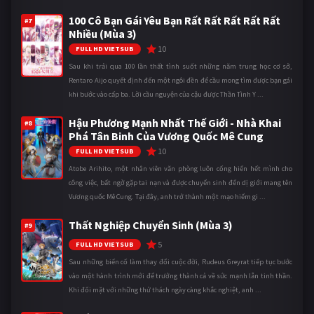
100 Cô Bạn Gái Yêu Bạn Rất Rất Rất Rất Rất
#7
Nhiều (Mùa 3)
10
FULL HD VIETSUB
Sau khi trải qua 100 lần thất tình suốt những năm trung học cơ sở,
Rentaro Aijo quyết định đến một ngôi đền để cầu mong tìm được bạn gái
khi bước vào cấp ba. Lời cầu nguyện của cậu được Thần Tình Y ...
Hậu Phương Mạnh Nhất Thế Giới - Nhà Khai
#8
Phá Tân Binh Của Vương Quốc Mê Cung
10
FULL HD VIETSUB
Atobe Arihito, một nhân viên văn phòng luôn cống hiến hết mình cho
công việc, bất ngờ gặp tai nạn và được chuyển sinh đến dị giới mang tên
Vương quốc Mê Cung. Tại đây, anh trở thành một mạo hiểm gi ...
Thất Nghiệp Chuyển Sinh (Mùa 3)
#9
5
FULL HD VIETSUB
Sau những biến cố làm thay đổi cuộc đời, Rudeus Greyrat tiếp tục bước
vào một hành trình mới để trưởng thành cả về sức mạnh lẫn tinh thần.
Khi đối mặt với những thử thách ngày càng khắc nghiệt, anh ...