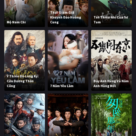
Thái Giám Giả
Khuynh Đảo Hoàng
Tết Thiếu Nhi Của Sơ
Mộ Nam Chi
Cung
Tam
Ỷ Thiên Đồ Long Ký:
Cửu Dương Thần
Bảy Anh Hùng Và Năm
Công
7 Năm Yêu Lầm
Anh Hùng Mới