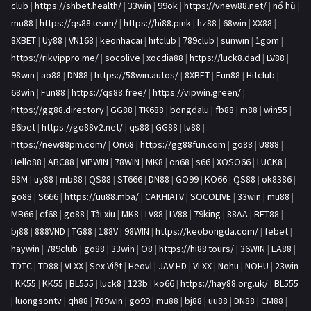
club
|
https://shbet.health/
|
33win
|
99ok
|
https://vnew88.net/
|
nổ hũ
|
mu88
|
https://qs88.team/
|
https://hi88.pink
|
hz88
|
68win
|
XX88
|
8XBET
|
Uy88
|
VN168
|
keonhacai
|
hitclub
|
789club
|
sunwin
|
1gom
|
https://rikvippro.me/
|
socolive
|
xocdia88
|
https://luck8.dad
|
LV88
|
98win
|
ao88
|
DN88
|
https://58win.autos/
|
8XBET
|
Fun88
|
Hitclub
|
68win
|
Fun88
|
https://qs88.free/
|
https://vipwin.green/
|
https://gg88.directory
|
GG88
|
TK688
|
bongdalu
|
fb88
|
m88
|
win55
|
86bet
|
https://go88v2.net/
|
qs88
|
GG88
|
lv88
|
https://new88pm.com/
|
On68
|
https://gg88fun.com
|
go88
|
U888
|
Hello88
|
ABC88
|
VIPWIN
|
78WIN
|
MK8
|
on68
|
s66
|
XOSO66
|
LUCK8
|
88M
|
uy88
|
mb88
|
QS88
|
ST666
|
DN88
|
GO99
|
KO66
|
QS88
|
ok8386
|
go88
|
S666
|
https://uu88.mba/
|
CAKHIATV
|
SOCOLIVE
|
33win
|
mu88
|
MB66
|
cf68
|
go88
|
Tài xỉu
|
MK8
|
LV88
|
LV88
|
79king
|
88AA
|
BET88
|
bj88
|
888VND
|
TG88
|
188V
|
98WIN
|
https://keobongda.com/
|
febet
|
haywin
|
789club
|
go88
|
33win
|
O8
|
https://hi88.tours/
|
36WIN
|
EA88
|
TDTC
|
TD88
|
VLXX
|
Sex Việt
|
Heovl
|
JAV HD
|
VLXX
|
Nohu
|
NOHU
|
23win
|
KK55
|
KK55
|
BL555
|
luck8
|
123b
|
ko66
|
https://hay88.org.uk/
|
BL555
|
luongsontv
|
qh88
|
789win
|
go99
|
mu88
|
bj88
|
uu88
|
DN88
|
CM88
|