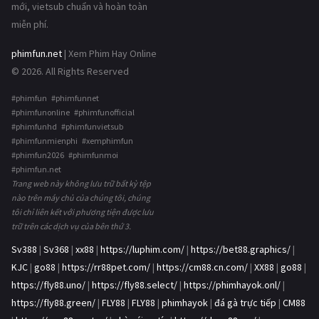
mới, vietsub chuẩn và hoàn toàn
miễn phí.
phimfun.net
| Xem Phim Hay Online
© 2026. All Rights Reserved
#phimfun #phimfunnet
#phimfunonline #phimfunofficial
#phimfunhd #phimfunvietsub
#phimfunmienphi #xemphimfun
#phimfun2026 #phimfunmoi
#phimfun.net
Trang web này không lưu trữ bất kỳ tệp
nào trên máy chủ của chúng tôi, chúng
tôi chỉ liên kết với phương tiện được lưu
trữ trên các dịch vụ của bên thứ 3.
Sv388
|
Sv368
|
xx88
|
https://luphim.com/
|
https://bet88.graphics/
|
KJC
|
go88
|
https://rr88pet.com/
|
https://cm88.cn.com/
|
XX88
|
go88
|
https://fly88.uno/
|
https://fly88.select/
|
https://phimhayok.onl/
|
https://fly88.green/
|
FLY88
|
FLY88
|
phimhayok
|
đá gà trực tiếp
|
CM88