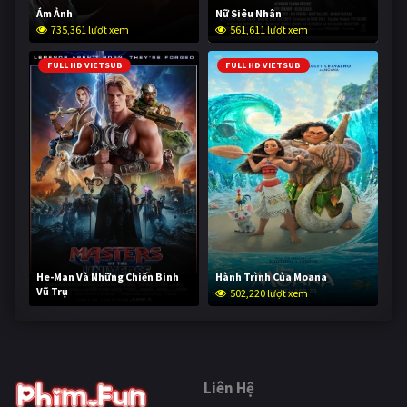
Ám Ảnh
Nữ Siêu Nhân
735,361 lượt xem
561,611 lượt xem
FULL HD VIETSUB
FULL HD VIETSUB
He-Man Và Những Chiến Binh
Hành Trình Của Moana
Vũ Trụ
502,220 lượt xem
252,039 lượt xem
Liên Hệ