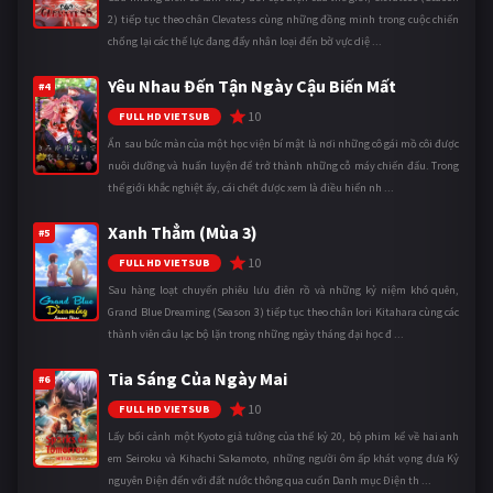
2) tiếp tục theo chân Clevatess cùng những đồng minh trong cuộc chiến
chống lại các thế lực đang đẩy nhân loại đến bờ vực diệ ...
Yêu Nhau Đến Tận Ngày Cậu Biến Mất
#4
10
FULL HD VIETSUB
Ẩn sau bức màn của một học viện bí mật là nơi những cô gái mồ côi được
nuôi dưỡng và huấn luyện để trở thành những cỗ máy chiến đấu. Trong
thế giới khắc nghiệt ấy, cái chết được xem là điều hiển nh ...
Xanh Thẳm (Mùa 3)
#5
10
FULL HD VIETSUB
Sau hàng loạt chuyến phiêu lưu điên rồ và những kỷ niệm khó quên,
Grand Blue Dreaming (Season 3) tiếp tục theo chân Iori Kitahara cùng các
thành viên câu lạc bộ lặn trong những ngày tháng đại học đ ...
Tia Sáng Của Ngày Mai
#6
10
FULL HD VIETSUB
Lấy bối cảnh một Kyoto giả tưởng của thế kỷ 20, bộ phim kể về hai anh
em Seiroku và Kihachi Sakamoto, những người ôm ấp khát vọng đưa Kỷ
nguyên Điện đến với đất nước thông qua cuốn Danh mục Điện th ...