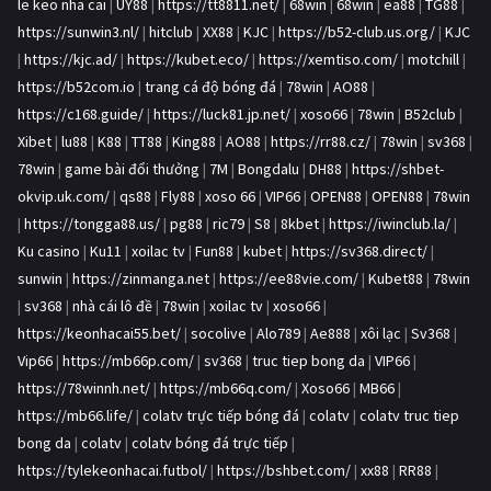
le keo nha cai
|
UY88
|
https://tt8811.net/
|
68win
|
68win
|
ea88
|
TG88
|
https://sunwin3.nl/
|
hitclub
|
XX88
|
KJC
|
https://b52-club.us.org/
|
KJC
|
https://kjc.ad/
|
https://kubet.eco/
|
https://xemtiso.com/
|
motchill
|
https://b52com.io
|
trang cá độ bóng đá
|
78win
|
AO88
|
https://c168.guide/
|
https://luck81.jp.net/
|
xoso66
|
78win
|
B52club
|
Xibet
|
lu88
|
K88
|
TT88
|
King88
|
AO88
|
https://rr88.cz/
|
78win
|
sv368
|
78win
|
game bài đổi thưởng
|
7M
|
Bongdalu
|
DH88
|
https://shbet-
okvip.uk.com/
|
qs88
|
Fly88
|
xoso 66
|
VIP66
|
OPEN88
|
OPEN88
|
78win
|
https://tongga88.us/
|
pg88
|
ric79
|
S8
|
8kbet
|
https://iwinclub.la/
|
Ku casino
|
Ku11
|
xoilac tv
|
Fun88
|
kubet
|
https://sv368.direct/
|
sunwin
|
https://zinmanga.net
|
https://ee88vie.com/
|
Kubet88
|
78win
|
sv368
|
nhà cái lô đề
|
78win
|
xoilac tv
|
xoso66
|
https://keonhacai55.bet/
|
socolive
|
Alo789
|
Ae888
|
xôi lạc
|
Sv368
|
Vip66
|
https://mb66p.com/
|
sv368
|
truc tiep bong da
|
VIP66
|
https://78winnh.net/
|
https://mb66q.com/
|
Xoso66
|
MB66
|
https://mb66.life/
|
colatv trực tiếp bóng đá
|
colatv
|
colatv truc tiep
bong da
|
colatv
|
colatv bóng đá trực tiếp
|
https://tylekeonhacai.futbol/
|
https://bshbet.com/
|
xx88
|
RR88
|