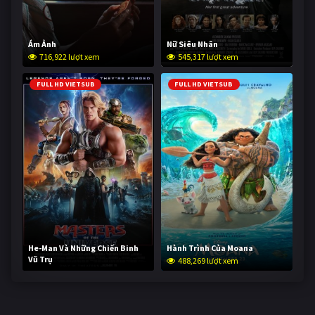
Ám Ảnh
Nữ Siêu Nhân
716,922 lượt xem
545,317 lượt xem
FULL HD VIETSUB
FULL HD VIETSUB
He-Man Và Những Chiến Binh
Hành Trình Của Moana
Vũ Trụ
488,269 lượt xem
236,821 lượt xem