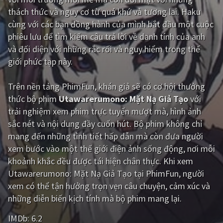
thách thức và nguy cơ từ quá khứ và tương lai. Haku
Giật gân
Gia đình
cùng với các bạn đồng hành của mình bắt đầu một cuộc
phiêu lưu để tìm kiếm câu trả lời về danh tính của anh
Bí ẩn
Lịch sử
và đối diện với những rắc rối và nguy hiểm trong thế
Viễn Tây
Tiểu sử
giới phức tạp này.
GameShow
DramaTV
Trên nền tảng
PhimFun
, khán giả sẽ có cơ hội thưởng
thức bộ phim
Utawarerumono: Mặt Nạ Giả Tạo
với
QUỐC GIA
trải nghiệm xem phim trực tuyến mượt mà, hình ảnh
sắc nét và nội dung đầy cuốn hút. Bộ phim không chỉ
Âu - Mỹ
Trung Quốc - Hồng Kông
mang đến những tình tiết hấp dẫn mà còn đưa người
Hàn Quốc
Nhật Bản
xem bước vào một thế giới điện ảnh sống động, nơi mỗi
khoảnh khắc đều được tái hiện chân thực. Khi xem
Ấn Độ
Việt Nam
Utawarerumono: Mặt Nạ Giả Tạo tại PhimFun, người
Tổng hợp
xem có thể tận hưởng trọn vẹn câu chuyện, cảm xúc và
những diễn biến kịch tính mà bộ phim mang lại.
CẬP NHẬT
IMDb:
6.2