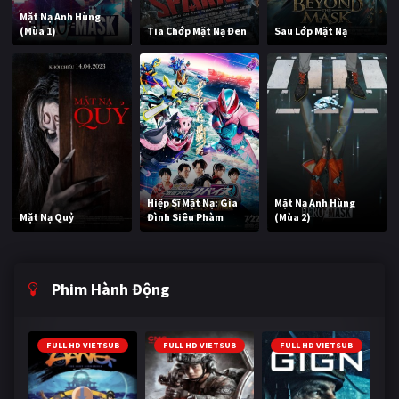
Mặt Nạ Anh Hùng
(Mùa 1)
Tia Chớp Mặt Nạ Đen
Sau Lớp Mặt Nạ
Hiệp Sĩ Mặt Nạ: Gia
Mặt Nạ Anh Hùng
Mặt Nạ Quỷ
Đình Siêu Phàm
(Mùa 2)
Phim Hành Động
FULL HD VIETSUB
FULL HD VIETSUB
FULL HD VIETSUB