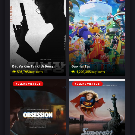
Đặc Vụ Kim Tái Khởi Động
Đảo Hải Tặc
593,795 lượt xem
4,202,355 lượt xem
FULL HD VIETSUB
FULL HD VIETSUB