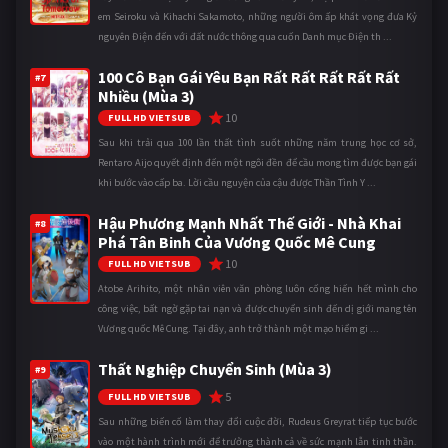
em Seiroku và Kihachi Sakamoto, những người ôm ấp khát vọng đưa Kỷ
nguyên Điện đến với đất nước thông qua cuốn Danh mục Điện th ...
100 Cô Bạn Gái Yêu Bạn Rất Rất Rất Rất Rất
#7
Nhiều (Mùa 3)
10
FULL HD VIETSUB
Sau khi trải qua 100 lần thất tình suốt những năm trung học cơ sở,
Rentaro Aijo quyết định đến một ngôi đền để cầu mong tìm được bạn gái
khi bước vào cấp ba. Lời cầu nguyện của cậu được Thần Tình Y ...
Hậu Phương Mạnh Nhất Thế Giới - Nhà Khai
#8
Phá Tân Binh Của Vương Quốc Mê Cung
10
FULL HD VIETSUB
Atobe Arihito, một nhân viên văn phòng luôn cống hiến hết mình cho
công việc, bất ngờ gặp tai nạn và được chuyển sinh đến dị giới mang tên
Vương quốc Mê Cung. Tại đây, anh trở thành một mạo hiểm gi ...
Thất Nghiệp Chuyển Sinh (Mùa 3)
#9
5
FULL HD VIETSUB
Sau những biến cố làm thay đổi cuộc đời, Rudeus Greyrat tiếp tục bước
vào một hành trình mới để trưởng thành cả về sức mạnh lẫn tinh thần.