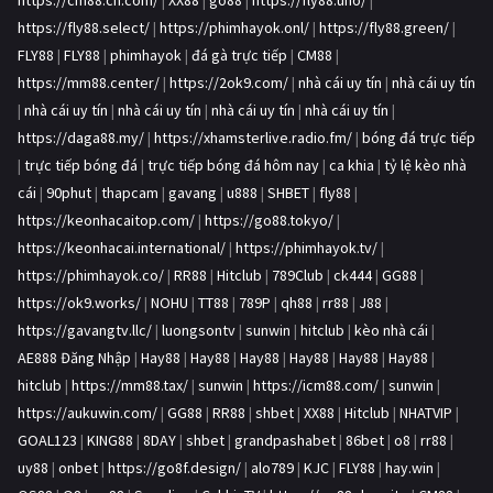
https://cm88.cn.com/
|
XX88
|
go88
|
https://fly88.uno/
|
https://fly88.select/
|
https://phimhayok.onl/
|
https://fly88.green/
|
FLY88
|
FLY88
|
phimhayok
|
đá gà trực tiếp
|
CM88
|
https://mm88.center/
|
https://2ok9.com/
|
nhà cái uy tín
|
nhà cái uy tín
|
nhà cái uy tín
|
nhà cái uy tín
|
nhà cái uy tín
|
nhà cái uy tín
|
https://daga88.my/
|
https://xhamsterlive.radio.fm/
|
bóng đá trực tiếp
|
trực tiếp bóng đá
|
trực tiếp bóng đá hôm nay
|
ca khia
|
tỷ lệ kèo nhà
cái
|
90phut
|
thapcam
|
gavang
|
u888
|
SHBET
|
fly88
|
https://keonhacaitop.com/
|
https://go88.tokyo/
|
https://keonhacai.international/
|
https://phimhayok.tv/
|
https://phimhayok.co/
|
RR88
|
Hitclub
|
789Club
|
ck444
|
GG88
|
https://ok9.works/
|
NOHU
|
TT88
|
789P
|
qh88
|
rr88
|
J88
|
https://gavangtv.llc/
|
luongsontv
|
sunwin
|
hitclub
|
kèo nhà cái
|
AE888 Đăng Nhập
|
Hay88
|
Hay88
|
Hay88
|
Hay88
|
Hay88
|
Hay88
|
hitclub
|
https://mm88.tax/
|
sunwin
|
https://icm88.com/
|
sunwin
|
https://aukuwin.com/
|
GG88
|
RR88
|
shbet
|
XX88
|
Hitclub
|
NHATVIP
|
GOAL123
|
KING88
|
8DAY
|
shbet
|
grandpashabet
|
86bet
|
o8
|
rr88
|
uy88
|
onbet
|
https://go8f.design/
|
alo789
|
KJC
|
FLY88
|
hay.win
|