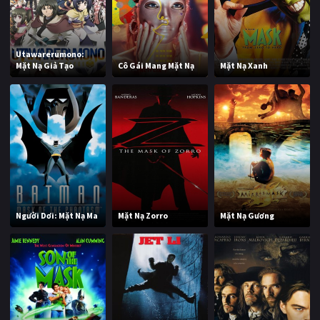
Utawarerumono:
Mặt Nạ Giả Tạo
Cô Gái Mang Mặt Nạ
Mặt Nạ Xanh
Người Dơi: Mặt Nạ Ma
Mặt Nạ Zorro
Mặt Nạ Gương