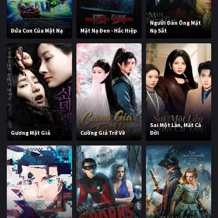
Người Đàn Ông Mặt
Đứa Con Của Mặt Nạ
Mặt Nạ Đen - Hắc Hiệp
Nạ Sắt
Sai Một Lần, Mất Cả
Gương Mặt Giả
Cường Giả Trở Về
Đời