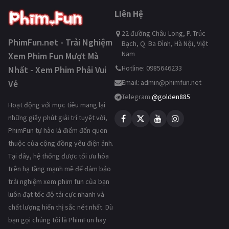
Liên Hệ
22 đường Châu Long, P. Trúc
PhimFun.net - Trải Nghiệm
Bạch, Q. Ba Đình, Hà Nội, Việt
Nam
Xem Phim Fun Mượt Mà
Hotline: 0985646233
Nhất - Xem Phim Phải Vui
Vẻ
Email:
admin@phimfun.net
Telegram:
@golden885
Hoạt động với mục tiêu mang lại
những giây phút giải trí tuyệt vời,
PhimFun tự hào là điểm đến quen
thuộc của cộng đồng yêu điện ảnh.
Tại đây, hệ thống được tối ưu hóa
trên hạ tầng mạnh mẽ để đảm bảo
trải nghiệm xem phim fun của bạn
luôn đạt tốc độ tải cực nhanh và
chất lượng hiển thị sắc nét nhất. Dù
bạn gọi chúng tôi là PhimFun hay