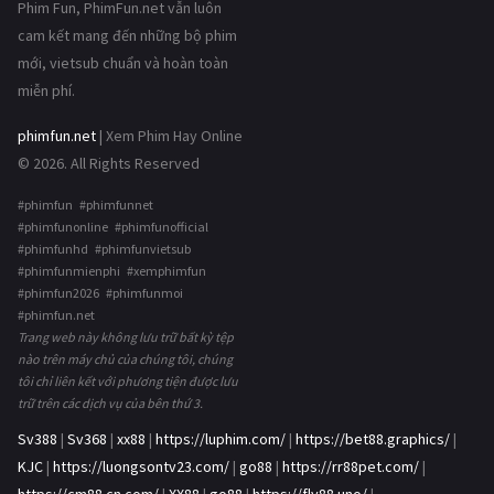
Phim Fun, PhimFun.net vẫn luôn
cam kết mang đến những bộ phim
mới, vietsub chuẩn và hoàn toàn
miễn phí.
phimfun.net
| Xem Phim Hay Online
© 2026. All Rights Reserved
#phimfun #phimfunnet
#phimfunonline #phimfunofficial
#phimfunhd #phimfunvietsub
#phimfunmienphi #xemphimfun
#phimfun2026 #phimfunmoi
#phimfun.net
Trang web này không lưu trữ bất kỳ tệp
nào trên máy chủ của chúng tôi, chúng
tôi chỉ liên kết với phương tiện được lưu
trữ trên các dịch vụ của bên thứ 3.
Sv388
|
Sv368
|
xx88
|
https://luphim.com/
|
https://bet88.graphics/
|
KJC
|
https://luongsontv23.com/
|
go88
|
https://rr88pet.com/
|