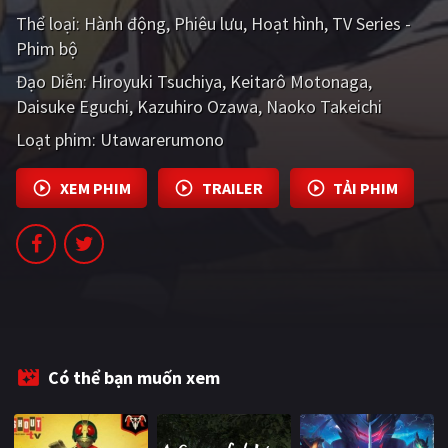
PHIM MỚI
Thể loại:
Hành động
Phiêu lưu
Hoạt hình
TV Series -
Phim bộ
PHIM BỘ
Đạo Diễn:
Hiroyuki Tsuchiya
Keitarô Motonaga
PHIM LẺ
Daisuke Eguchi
Kazuhiro Ozawa
Naoko Takeichi
Loạt phim:
Utawarerumono
PHIM CHIẾU RẠP
TUYỂN TẬP PHIM
XEM PHIM
TRAILER
TẢI PHIM
BLOG
Có thể bạn muốn xem