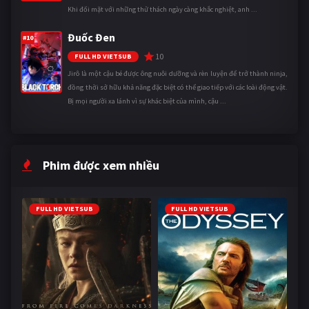
Khi đối mặt với những thử thách ngày càng khắc nghiệt, anh ...
Đuốc Đen
#10
10
FULL HD VIETSUB
Jirô là một cậu bé được ông nuôi dưỡng và rèn luyện để trở thành ninja,
đồng thời sở hữu khả năng đặc biệt có thể giao tiếp với các loài động vật.
Bị mọi người xa lánh vì sự khác biệt của mình, cậu ...
Phim được xem nhiều
FULL HD VIETSUB
FULL HD VIETSUB