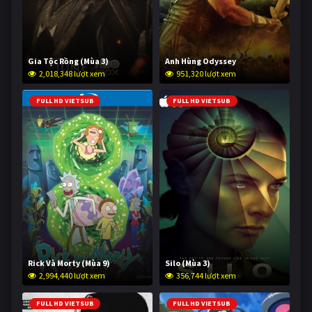
Gia Tộc Rồng (Mùa 3)
Anh Hùng Odyssey
2,018,348 lượt xem
951,320 lượt xem
FULL HD VIETSUB
FULL HD VIETSUB
Rick Và Morty (Mùa 9)
Silo (Mùa 3)
2,994,440 lượt xem
356,744 lượt xem
FULL HD VIETSUB
FULL HD VIETSUB