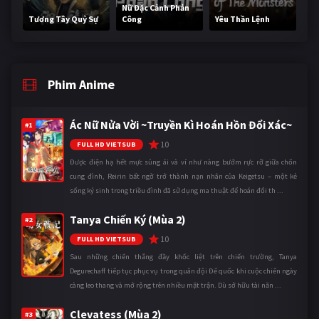
Nữ Đặc Cảnh Phản
Tương Tây Quỷ Sự
Công
Yêu Thần Lệnh
Phim Anime
Ác Nữ Nửa Vời ~Truyền Kì Hoán Hồn Đổi Xác~
#1
10
FULL HD VIETSUB
Được điện hạ hết mực sủng ái và ví như nàng bướm rực rỡ giữa chốn
cung đình, Reirin bất ngờ trở thành nạn nhân của Keigetsu – một kẻ
sống ký sinh trong triều đình đã sử dụng ma thuật để hoán đổi th ...
Tanya Chiến Ký (Mùa 2)
#2
10
FULL HD VIETSUB
Sau những chiến thắng đầy khốc liệt trên chiến trường, Tanya
Degurechaff tiếp tục phục vụ trong quân đội Đế quốc khi cuộc chiến ngày
càng leo thang và mở rộng trên nhiều mặt trận. Dù sở hữu tài năn ...
Clevatess (Mùa 2)
#3