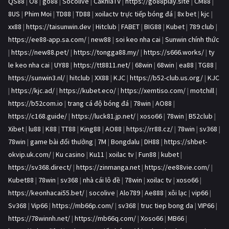
QS88
|
O8
|
go88
|
Socolive
|
CakhiaTV
|
https://go88play.site
|
CM88
|
8US
|
Phim Moi
|
TD88
|
TD88
|
xoilactv trực tiếp bóng đá
|
8x bet
|
kjc
|
xx88
|
https://taisunwin.dev
|
Hitclub
|
FABET
|
BIG88
|
Kubet
|
789 club
|
https://ee88-app.sa.com/
|
new88
|
soi keo nha cai
|
Sunwin chính thức
|
https://new88.pet/
|
https://tongga88.my/
|
https://s666.works/
|
ty
le keo nha cai
|
UY88
|
https://tt8811.net/
|
68win
|
68win
|
ea88
|
TG88
|
https://sunwin3.nl/
|
hitclub
|
XX88
|
KJC
|
https://b52-club.us.org/
|
KJC
|
https://kjc.ad/
|
https://kubet.eco/
|
https://xemtiso.com/
|
motchill
|
https://b52com.io
|
trang cá độ bóng đá
|
78win
|
AO88
|
https://c168.guide/
|
https://luck81.jp.net/
|
xoso66
|
78win
|
B52club
|
Xibet
|
lu88
|
K88
|
TT88
|
King88
|
AO88
|
https://rr88.cz/
|
78win
|
sv368
|
78win
|
game bài đổi thưởng
|
7M
|
Bongdalu
|
DH88
|
https://shbet-
okvip.uk.com/
|
Ku casino
|
Ku11
|
xoilac tv
|
Fun88
|
kubet
|
https://sv368.direct/
|
https://zinmanga.net
|
https://ee88vie.com/
|
Kubet88
|
78win
|
sv368
|
nhà cái lô đề
|
78win
|
xoilac tv
|
xoso66
|
https://keonhacai55.bet/
|
socolive
|
Alo789
|
Ae888
|
xôi lạc
|
vip66
|
Sv368
|
Vip66
|
https://mb66p.com/
|
sv368
|
truc tiep bong da
|
VIP66
|
https://78winnh.net/
|
https://mb66q.com/
|
Xoso66
|
MB66
|