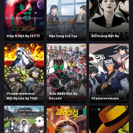
Hiệp Sĩ Mặt Nạ ZEZTZ
Hậu Cung Giả Tạo
Nữ Hoàng Mặt Nạ
Utawarerumono:
Siêu Nhân Mặt Nạ
Mặt Nạ Của Sự Thật
Decade
Utawarerumono