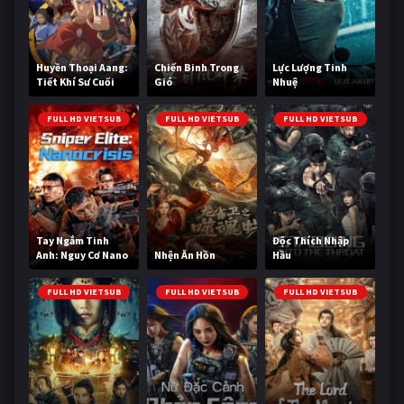
Huyền Thoại Aang:
Chiến Binh Trong
Lực Lượng Tinh
Tiết Khí Sư Cuối
Gió
Nhuệ
Cùng
FULL HD VIETSUB
FULL HD VIETSUB
FULL HD VIETSUB
Tay Ngắm Tinh
Độc Thích Nhập
Anh: Nguy Cơ Nano
Nhện Ăn Hồn
Hầu
FULL HD VIETSUB
FULL HD VIETSUB
FULL HD VIETSUB