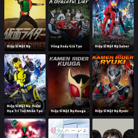
Hiệp Sĩ Mặt Nạ
Vòng Xoáy Giả Tạo
Hiệp Sĩ Mặt Nạ Saber
Hiệp Sĩ Mặt Nạ: Hiểm
Họa Trí Tuệ Nhân Tạo
Hiệp Sĩ Mặt Nạ Kuuga
Hiệp Sĩ Mặt Nạ Ryuki