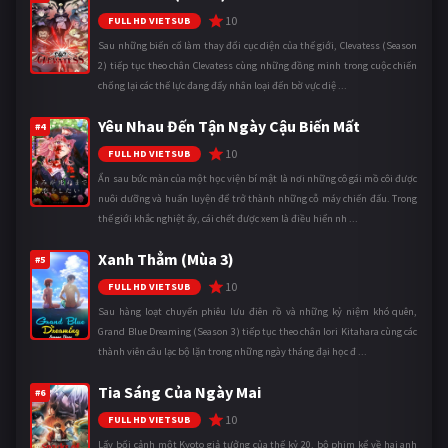
10
FULL HD VIETSUB
Sau những biến cố làm thay đổi cục diện của thế giới, Clevatess (Season
2) tiếp tục theo chân Clevatess cùng những đồng minh trong cuộc chiến
chống lại các thế lực đang đẩy nhân loại đến bờ vực diệ ...
Yêu Nhau Đến Tận Ngày Cậu Biến Mất
#4
10
FULL HD VIETSUB
Ẩn sau bức màn của một học viện bí mật là nơi những cô gái mồ côi được
nuôi dưỡng và huấn luyện để trở thành những cỗ máy chiến đấu. Trong
thế giới khắc nghiệt ấy, cái chết được xem là điều hiển nh ...
Xanh Thẳm (Mùa 3)
#5
10
FULL HD VIETSUB
Sau hàng loạt chuyến phiêu lưu điên rồ và những kỷ niệm khó quên,
Grand Blue Dreaming (Season 3) tiếp tục theo chân Iori Kitahara cùng các
thành viên câu lạc bộ lặn trong những ngày tháng đại học đ ...
Tia Sáng Của Ngày Mai
#6
10
FULL HD VIETSUB
Lấy bối cảnh một Kyoto giả tưởng của thế kỷ 20, bộ phim kể về hai anh