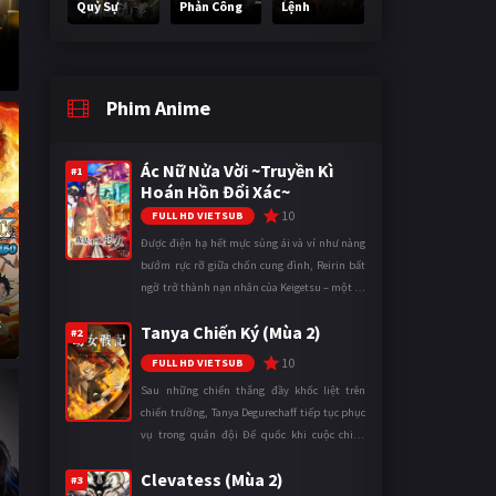
Quỷ Sự
Phản Công
Lệnh
Phim Anime
Ác Nữ Nửa Vời ~Truyền Kì
#1
Hoán Hồn Đổi Xác~
10
FULL HD VIETSUB
Được điện hạ hết mực sủng ái và ví như nàng
bướm rực rỡ giữa chốn cung đình, Reirin bất
ngờ trở thành nạn nhân của Keigetsu – một kẻ
sống ký sinh trong triều đình đã sử dụng ma
c
Tanya Chiến Ký (Mùa 2)
thuật để hoán đổi th ...
#2
10
FULL HD VIETSUB
Sau những chiến thắng đầy khốc liệt trên
chiến trường, Tanya Degurechaff tiếp tục phục
vụ trong quân đội Đế quốc khi cuộc chiến
ngày càng leo thang và mở rộng trên nhiều
Clevatess (Mùa 2)
mặt trận. Dù sở hữu tài năn ...
#3