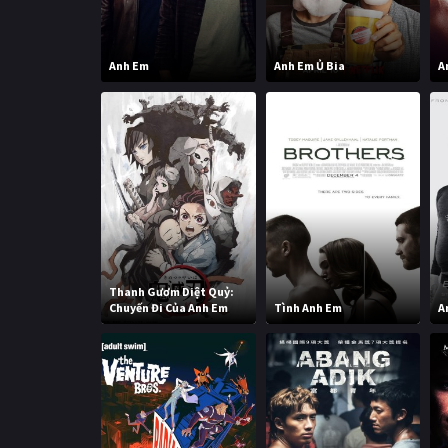
Anh Em
Anh Em Ủ Bia
A
Thanh Gươm Diệt Quỷ:
Chuyến Đi Của Anh Em
Tình Anh Em
A