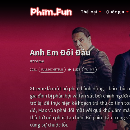
Thể loại
Quốc gia
Anh Em Đối Đầu
Xtreme
2021
1,878
FULL HD VIETSUB
ÂU - MỸ
Xtreme là một bộ phim hành động – báo thù c
gia đình bị phản bội và tàn sát bởi chính ngườ
trở lại để thực hiện kế hoạch trả thù có tính
đó, Max vừa phải đối mặt với quá khứ đẫm máu
thù trở nên phức tạp hơn. Bộ phim tập trung và
cùng sự chuộc lỗi.