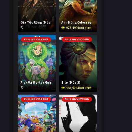
Gia Tộc Rồng (Mùa
Anh Hùng Odyssey
3)
973,499 lượt xem
2,041,247 lượt xem
FULL HD VIETSUB
FULL HD VIETSUB
Rick Và Morty (Mùa
Silo (Mùa 3)
9)
383,926 lượt xem
3,006,832 lượt xem
FULL HD VIETSUB
FULL HD VIETSUB