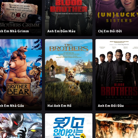
nh Em Nhà Grimm
Anh Em Đẫm Máu
Chị Em Đổi Đời
nh Em Nhà Gấu
Hai Anh Em Hổ
Anh Em Đối Đầu