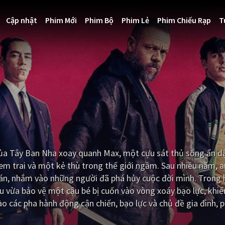
Cập nhật
Phim Mới
Phim Bộ
Phim Lẻ
Phim Chiếu Rạp
T
ủa Tây Ban Nha xoay quanh Max, một cựu sát thủ sống ẩn dậ
i em trai và một kẻ thù trong thế giới ngầm. Sau nhiều năm, 
 toán, nhắm vào những người đã phá hủy cuộc đời mình. Trong 
 vừa bảo vệ một cậu bé bị cuốn vào vòng xoáy bạo lực, khiế
o các pha hành động cận chiến, bạo lực và chủ đề gia đình, 