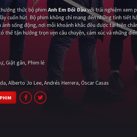
i thưởng thức bộ phim
Anh Em Đối Đầu
với trải nghiệm xem p
đầy cuốn hút. Bộ phim không chỉ mang đến những tình tiết 
 ảnh sống động, nơi mỗi khoảnh khắc đều được tái hiện chân
 thể tận hưởng trọn vẹn câu chuyện, cảm xúc và những diễn
sự
Giật gân
Phim lẻ
ada
Alberto Jo Lee
Andrés Herrera
Óscar Casas
 PHIM