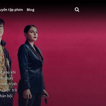
uyển tập phim
Blog
t sau khi
anh quay
hành trình
n cuộc trả
phản bội