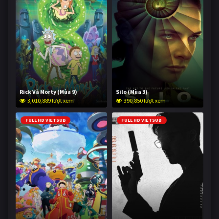
Rick Và Morty (Mùa 9)
Silo (Mùa 3)
3,010,889 lượt xem
390,850 lượt xem
FULL HD VIETSUB
FULL HD VIETSUB