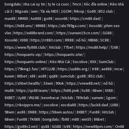
bongdalu
|
nha cai uy tin
|
ty le ca cuoc
|
7mcn
|
Xóc đĩa online
|
Kèo nhà
cái 5
|
88goals
|
iwin
|
Tài xỉu MD5
|
1GOM
|
Rikvip
|
Go88
|
B52 club
|
max88
|
MM88
|
Ae888
|
go88
|
xoso66
|
https://cm88.dad/
|
https://hi88.uno/
|
MM88
|
https://alo789ga.com/
|
Xoso66
|
phim sex
vlxx
|
https://xx88brand.com/
|
https://sunwin19.cn.com/
|
GG88
|
Xoso66
|
XX88
|
https://rr88it.com/
|
RR88
|
nổ hũ
|
MB66
|
SC88
|
https://www.fly888.club/
|
hitclub
|
77bet
|
https://mu88.help/
|
f168
|
https://hoiquantv.vip/
|
https://hoiquantv.site/
|
https://hoiquantv.online/
|
Kèo Nhà Cái
|
Socolive
|
8XX
|
SumClub
|
https://79king1.fun/
|
HITCLUB
|
https://uu88n.org/
|
tr88
|
ae888
|
mcw
|
kuwin
|
88bet
|
x88
|
ao88
|
qq88
|
sumclub
|
go88
|
B52 club
|
https://shbet.health/
|
33win
|
99ok
|
https://vnew88.net/
|
nổ hũ
|
mu88
|
https://qs88.team/
|
https://hi88.pink
|
hz88
|
68win
|
XX88
|
8XBET
|
Uy88
|
VN168
|
keonhacai
|
hitclub
|
789club
|
sunwin
|
1gom
|
https://rikvippro.me/
|
socolive
|
xocdia88
|
https://luck8.dad
|
LV88
|
98win
|
ao88
|
DN88
|
https://58win.autos/
|
8XBET
|
Fun88
|
Hitclub
|
68win
|
Fun88
|
TK688
|
bongdalu
|
fb88
|
m88
|
win55
|
86bet
|
https://go88v2.net/
|
qs88
|
GG88
|
lv88
|
https://new88pm.com/
|
On68