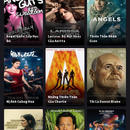
Angel Guts: Lớp Học
Larissa: Bộ Mặt Khác
Thiên Thần Nhân
Đỏ
Của Anitta
Gian
Những Thiên Thần
Mị Ảnh Cuồng Hoa
Của Charlie
Tôi Là Daniel Blake