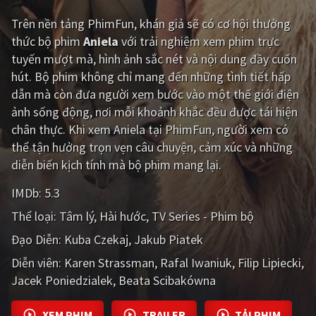
Trên nền tảng
PhimFun
, khán giả sẽ có cơ hội thưởng
Giật gân
Gia đình
thức bộ phim
Aniela
với trải nghiệm xem phim trực
Bí ẩn
Lịch sử
tuyến mượt mà, hình ảnh sắc nét và nội dung đầy cuốn
hút. Bộ phim không chỉ mang đến những tình tiết hấp
Viễn Tây
Tiểu sử
dẫn mà còn đưa người xem bước vào một thế giới điện
GameShow
DramaTV
ảnh sống động, nơi mỗi khoảnh khắc đều được tái hiện
chân thực. Khi xem Aniela tại PhimFun, người xem có
QUỐC GIA
thể tận hưởng trọn vẹn câu chuyện, cảm xúc và những
diễn biến kịch tính mà bộ phim mang lại.
Âu - Mỹ
Trung Quốc - Hồng Kông
IMDb:
5.3
Hàn Quốc
Nhật Bản
Thể loại:
Tâm lý
Hài hước
TV Series - Phim bộ
Ấn Độ
Việt Nam
Đạo Diễn:
Kuba Czekaj
Jakub Piatek
Diễn viên:
Tổng hợp
Karen Strassman
Rafal Iwaniuk
Filip Lipiecki
Jacek Poniedzialek
Beata Scibakówna
CẬP NHẬT
XEM PHIM
TRAILER
TẢI PHIM