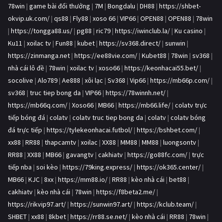
78win
|
game bài đổi thưởng
|
7M
|
Bongdalu
|
DH88
|
https://shbet-
okvip.uk.com/
|
qs88
|
Fly88
|
xoso 66
|
VIP66
|
OPEN88
|
OPEN88
|
78win
|
https://tongga88.us/
|
pg88
|
ric79
|
https://iwinclub.la/
|
Ku casino
|
Ku11
|
xoilac tv
|
Fun88
|
kubet
|
https://sv368.direct/
|
sunwin
|
https://zinmanga.net
|
https://ee88vie.com/
|
Kubet88
|
78win
|
sv368
|
nhà cái lô đề
|
78win
|
xoilac tv
|
xoso66
|
https://keonhacai55.bet/
|
socolive
|
Alo789
|
Ae888
|
xôi lạc
|
Sv368
|
Vip66
|
https://mb66p.com/
|
sv368
|
truc tiep bong da
|
VIP66
|
https://78winnh.net/
|
https://mb66q.com/
|
Xoso66
|
MB66
|
https://mb66.life/
|
colatv trực
tiếp bóng đá
|
colatv
|
colatv truc tiep bong da
|
colatv
|
colatv bóng
đá trực tiếp
|
https://tylekeonhacai.futbol/
|
https://bshbet.com/
|
xx88
|
RR88
|
thapcamtv
|
xoilac
|
XX88
|
MM88
|
MM88
|
luongsontv
|
RR88
|
XX88
|
MB66
|
gavangtv
|
cakhiatv
|
https://go88fc.com/
|
trực
tiếp nba
|
soi kèo
|
https://79king.express/
|
https://ok365.center/
|
MB66
|
KJC
|
8xx
|
https://mm88.io/
|
RR88
|
kèo nhà cái
|
bet88
|
cakhiatv
|
kèo nhà cái
|
78win
|
https://f8beta2.me/
|
https://rikvip97.art/
|
https://sunwin97.art/
|
https://kclub.team/
|
SHBET
|
xx88
|
8kbet
|
https://rr88.se.net/
|
kèo nhà cái
|
RR88
|
78win
|