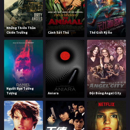
Những Thiên Thần
Chiến Trường
Cảnh Sát Thú
Thế Giới Kỳ Ảo
Người Bạn Tưởng
Tượng
Aniara
Đội Bóng Angel City