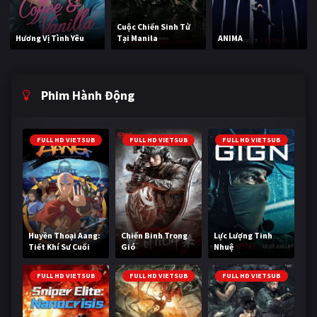
Cuộc Chiến Sinh Tử
Hương Vị Tình Yêu
Tại Manila
ANIMA
Phim Hành Động
FULL HD VIETSUB
FULL HD VIETSUB
FULL HD VIETSUB
Huyền Thoại Aang:
Chiến Binh Trong
Lực Lượng Tinh
Tiết Khí Sư Cuối
Gió
Nhuệ
Cùng
FULL HD VIETSUB
FULL HD VIETSUB
FULL HD VIETSUB