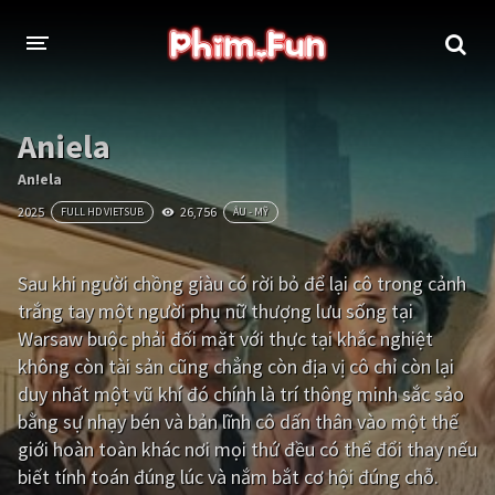
THỂ LOẠI
Aniela
Thần thoại - Cổ trang
Hành động
An!ela
2025
26,756
FULL HD VIETSUB
ÂU - MỸ
Tâm lý
Chiến tranh
Võ thuật - Kiếm hiệp
Nhạc kịch
Sau khi người chồng giàu có rời bỏ để lại cô trong cảnh
trắng tay một người phụ nữ thượng lưu sống tại
Kinh dị
Tội phạm - Hình sự
Warsaw buộc phải đối mặt với thực tại khắc nghiệt
Phiêu lưu
Hài hước
không còn tài sản cũng chẳng còn địa vị cô chỉ còn lại
duy nhất một vũ khí đó chính là trí thông minh sắc sảo
Viễn tưởng
Khoa học - Tài liệu
bằng sự nhạy bén và bản lĩnh cô dấn thân vào một thế
Hoạt hình
Thể thao
giới hoàn toàn khác nơi mọi thứ đều có thể đổi thay nếu
biết tính toán đúng lúc và nắm bắt cơ hội đúng chỗ.
Tình cảm - Lãng mạn
Kỳ ảo