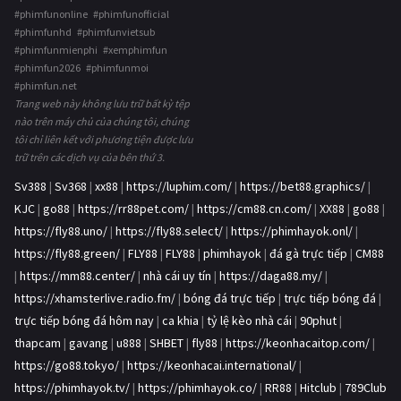
#phimfunonline #phimfunofficial
#phimfunhd #phimfunvietsub
#phimfunmienphi #xemphimfun
#phimfun2026 #phimfunmoi
#phimfun.net
Trang web này không lưu trữ bất kỳ tệp
nào trên máy chủ của chúng tôi, chúng
tôi chỉ liên kết với phương tiện được lưu
trữ trên các dịch vụ của bên thứ 3.
Sv388
|
Sv368
|
xx88
|
https://luphim.com/
|
https://bet88.graphics/
|
KJC
|
go88
|
https://rr88pet.com/
|
https://cm88.cn.com/
|
XX88
|
go88
|
https://fly88.uno/
|
https://fly88.select/
|
https://phimhayok.onl/
|
https://fly88.green/
|
FLY88
|
FLY88
|
phimhayok
|
đá gà trực tiếp
|
CM88
|
https://mm88.center/
|
nhà cái uy tín
|
https://daga88.my/
|
https://xhamsterlive.radio.fm/
|
bóng đá trực tiếp
|
trực tiếp bóng đá
|
trực tiếp bóng đá hôm nay
|
ca khia
|
tỷ lệ kèo nhà cái
|
90phut
|
thapcam
|
gavang
|
u888
|
SHBET
|
fly88
|
https://keonhacaitop.com/
|
https://go88.tokyo/
|
https://keonhacai.international/
|
https://phimhayok.tv/
|
https://phimhayok.co/
|
RR88
|
Hitclub
|
789Club