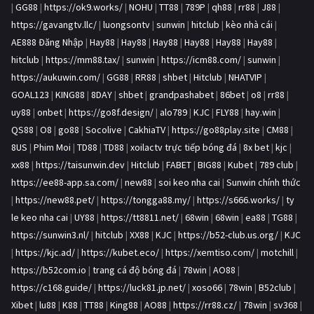
|
GG88
|
https://ok9.works/
|
NOHU
|
TT88
|
789P
|
qh88
|
rr88
|
J88
|
https://gavangtv.llc/
|
luongsontv
|
sunwin
|
hitclub
|
kèo nhà cái
|
AE888 Đăng Nhập
|
Hay88
|
Hay88
|
Hay88
|
Hay88
|
Hay88
|
Hay88
|
hitclub
|
https://mm88.tax/
|
sunwin
|
https://icm88.com/
|
sunwin
|
https://aukuwin.com/
|
GG88
|
RR88
|
shbet
|
Hitclub
|
NHATVIP
|
GOAL123
|
KING88
|
8DAY
|
shbet
|
grandpashabet
|
86bet
|
o8
|
rr88
|
uy88
|
onbet
|
https://go8f.design/
|
alo789
|
KJC
|
FLY88
|
hay.win
|
QS88
|
O8
|
go88
|
Socolive
|
CakhiaTV
|
https://go88play.site
|
CM88
|
8US
|
Phim Moi
|
TD88
|
TD88
|
xoilactv trực tiếp bóng đá
|
8x bet
|
kjc
|
xx88
|
https://taisunwin.dev
|
Hitclub
|
FABET
|
BIG88
|
Kubet
|
789 club
|
https://ee88-app.sa.com/
|
new88
|
soi keo nha cai
|
Sunwin chính thức
|
https://new88.pet/
|
https://tongga88.my/
|
https://s666.works/
|
ty
le keo nha cai
|
UY88
|
https://tt8811.net/
|
68win
|
68win
|
ea88
|
TG88
|
https://sunwin3.nl/
|
hitclub
|
XX88
|
KJC
|
https://b52-club.us.org/
|
KJC
|
https://kjc.ad/
|
https://kubet.eco/
|
https://xemtiso.com/
|
motchill
|
https://b52com.io
|
trang cá độ bóng đá
|
78win
|
AO88
|
https://c168.guide/
|
https://luck81.jp.net/
|
xoso66
|
78win
|
B52club
|
Xibet
|
lu88
|
K88
|
TT88
|
King88
|
AO88
|
https://rr88.cz/
|
78win
|
sv368
|