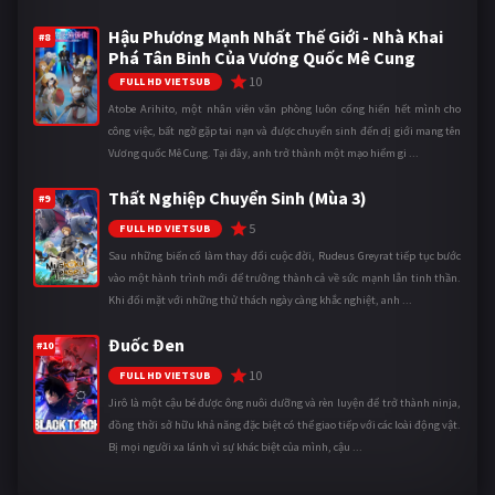
Hậu Phương Mạnh Nhất Thế Giới - Nhà Khai
#8
Phá Tân Binh Của Vương Quốc Mê Cung
10
FULL HD VIETSUB
Atobe Arihito, một nhân viên văn phòng luôn cống hiến hết mình cho
công việc, bất ngờ gặp tai nạn và được chuyển sinh đến dị giới mang tên
Vương quốc Mê Cung. Tại đây, anh trở thành một mạo hiểm gi ...
Thất Nghiệp Chuyển Sinh (Mùa 3)
#9
5
FULL HD VIETSUB
Sau những biến cố làm thay đổi cuộc đời, Rudeus Greyrat tiếp tục bước
vào một hành trình mới để trưởng thành cả về sức mạnh lẫn tinh thần.
Khi đối mặt với những thử thách ngày càng khắc nghiệt, anh ...
Đuốc Đen
#10
10
FULL HD VIETSUB
Jirô là một cậu bé được ông nuôi dưỡng và rèn luyện để trở thành ninja,
đồng thời sở hữu khả năng đặc biệt có thể giao tiếp với các loài động vật.
Bị mọi người xa lánh vì sự khác biệt của mình, cậu ...