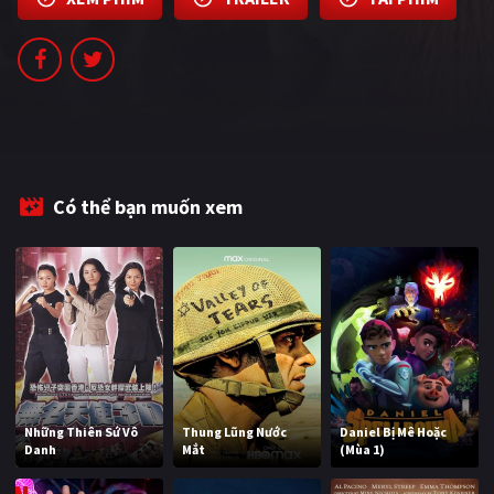
PHIM MỚI
PHIM BỘ
PHIM LẺ
PHIM CHIẾU RẠP
TUYỂN TẬP PHIM
Có thể bạn muốn xem
BLOG
Những Thiên Sứ Vô
Thung Lũng Nước
Daniel Bị Mê Hoặc
Danh
Mắt
(Mùa 1)