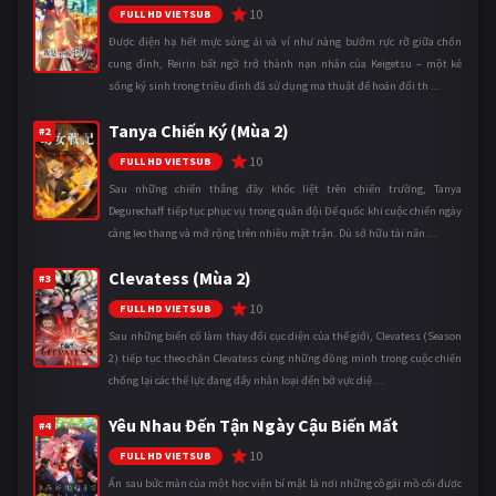
10
FULL HD VIETSUB
Được điện hạ hết mực sủng ái và ví như nàng bướm rực rỡ giữa chốn
cung đình, Reirin bất ngờ trở thành nạn nhân của Keigetsu – một kẻ
sống ký sinh trong triều đình đã sử dụng ma thuật để hoán đổi th ...
Tanya Chiến Ký (Mùa 2)
#2
10
FULL HD VIETSUB
Sau những chiến thắng đầy khốc liệt trên chiến trường, Tanya
Degurechaff tiếp tục phục vụ trong quân đội Đế quốc khi cuộc chiến ngày
càng leo thang và mở rộng trên nhiều mặt trận. Dù sở hữu tài năn ...
Clevatess (Mùa 2)
#3
10
FULL HD VIETSUB
Sau những biến cố làm thay đổi cục diện của thế giới, Clevatess (Season
2) tiếp tục theo chân Clevatess cùng những đồng minh trong cuộc chiến
chống lại các thế lực đang đẩy nhân loại đến bờ vực diệ ...
Yêu Nhau Đến Tận Ngày Cậu Biến Mất
#4
10
FULL HD VIETSUB
Ẩn sau bức màn của một học viện bí mật là nơi những cô gái mồ côi được