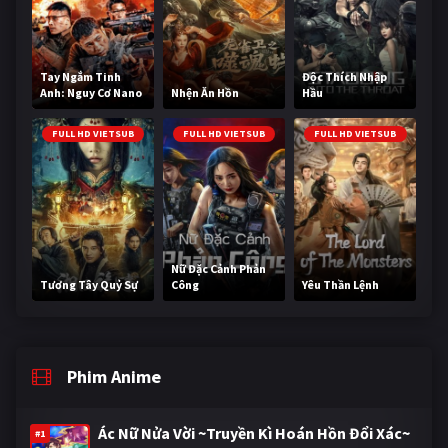
Tay Ngắm Tinh
Độc Thích Nhập
Anh: Nguy Cơ Nano
Nhện Ăn Hồn
Hầu
FULL HD VIETSUB
FULL HD VIETSUB
FULL HD VIETSUB
Nữ Đặc Cảnh Phản
Tương Tây Quỷ Sự
Công
Yêu Thần Lệnh
Phim Anime
Ác Nữ Nửa Vời ~Truyền Kì Hoán Hồn Đổi Xác~
#1