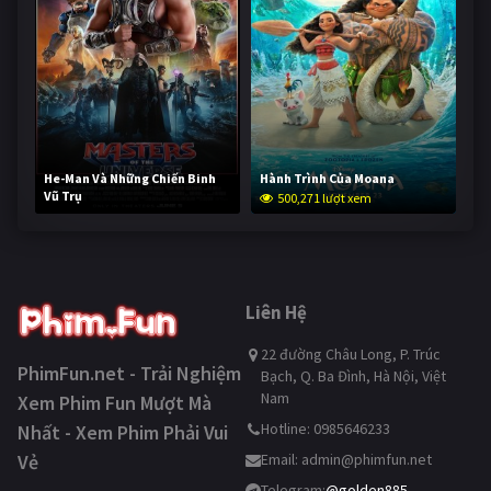
He-Man Và Những Chiến Binh
Hành Trình Của Moana
Vũ Trụ
500,271 lượt xem
249,836 lượt xem
Liên Hệ
22 đường Châu Long, P. Trúc
PhimFun.net - Trải Nghiệm
Bạch, Q. Ba Đình, Hà Nội, Việt
Nam
Xem Phim Fun Mượt Mà
Hotline: 0985646233
Nhất - Xem Phim Phải Vui
Vẻ
Email:
admin@phimfun.net
Telegram:
@golden885