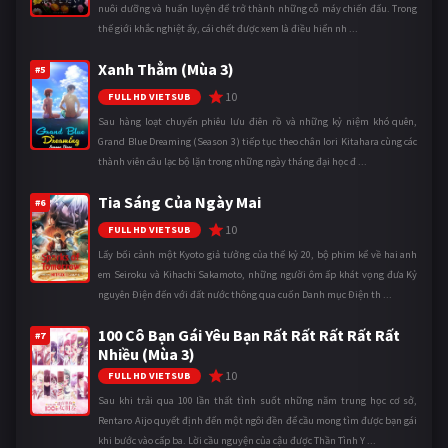
nuôi dưỡng và huấn luyện để trở thành những cỗ máy chiến đấu. Trong
thế giới khắc nghiệt ấy, cái chết được xem là điều hiển nh ...
Xanh Thẳm (Mùa 3)
#5
10
FULL HD VIETSUB
Sau hàng loạt chuyến phiêu lưu điên rồ và những kỷ niệm khó quên,
Grand Blue Dreaming (Season 3) tiếp tục theo chân Iori Kitahara cùng các
thành viên câu lạc bộ lặn trong những ngày tháng đại học đ ...
Tia Sáng Của Ngày Mai
#6
10
FULL HD VIETSUB
Lấy bối cảnh một Kyoto giả tưởng của thế kỷ 20, bộ phim kể về hai anh
em Seiroku và Kihachi Sakamoto, những người ôm ấp khát vọng đưa Kỷ
nguyên Điện đến với đất nước thông qua cuốn Danh mục Điện th ...
100 Cô Bạn Gái Yêu Bạn Rất Rất Rất Rất Rất
#7
Nhiều (Mùa 3)
10
FULL HD VIETSUB
Sau khi trải qua 100 lần thất tình suốt những năm trung học cơ sở,
Rentaro Aijo quyết định đến một ngôi đền để cầu mong tìm được bạn gái
khi bước vào cấp ba. Lời cầu nguyện của cậu được Thần Tình Y ...