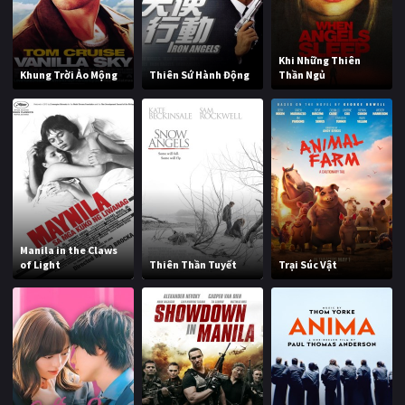
Khi Những Thiên
Khung Trời Ảo Mộng
Thiên Sứ Hành Động
Thần Ngủ
Manila in the Claws
of Light
Thiên Thần Tuyết
Trại Súc Vật