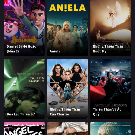
Daniel Bị Mê Hoặc
Những Thiên Thần
(Mùa 2)
Aniela
Nước Mỹ
Những Thiên Thần
Thiên Thần Và Ác
Đọa Lạc Thiên Sứ
Của Charlie
Quỷ