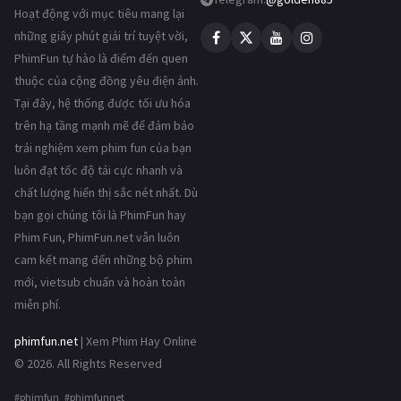
Hoạt động với mục tiêu mang lại
những giây phút giải trí tuyệt vời,
PhimFun tự hào là điểm đến quen
thuộc của cộng đồng yêu điện ảnh.
Tại đây, hệ thống được tối ưu hóa
trên hạ tầng mạnh mẽ để đảm bảo
trải nghiệm xem phim fun của bạn
luôn đạt tốc độ tải cực nhanh và
chất lượng hiển thị sắc nét nhất. Dù
bạn gọi chúng tôi là PhimFun hay
Phim Fun, PhimFun.net vẫn luôn
cam kết mang đến những bộ phim
mới, vietsub chuẩn và hoàn toàn
miễn phí.
phimfun.net
| Xem Phim Hay Online
© 2026. All Rights Reserved
#phimfun #phimfunnet