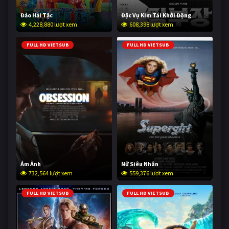
Đảo Hải Tặc
Đặc Vụ Kim Tái Khởi Động
4,228,880 lượt xem
608,398 lượt xem
FULL HD VIETSUB
FULL HD VIETSUB
Ám Ảnh
Nữ Siêu Nhân
732,564 lượt xem
559,376 lượt xem
FULL HD VIETSUB
FULL HD VIETSUB